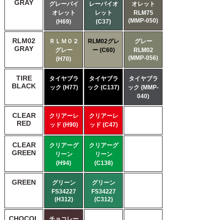
GRAY
グレーバイ
レーバイオ
オレット
オレット
レット
RLM75
(MMP-050)
(H69)
(C37)
RLM02
ＲＬＭ０２
RLM02グレ
グレー
GRAY
グレー
ー (C60)
RLM02
(MMP-056)
(H70)
TIRE
タイヤブラ
タイヤブラ
タイヤブラ
BLACK
ック (H77)
ック (C137)
ック (MMP-
040)
CLEAR
クリアーレ
クリアーレ
RED
ッド (H90)
ッド (C47)
CLEAR
クリアーグ
クリアーグ
GREEN
リーン
リーン
(H94)
(C138)
GREEN
グリーン
グリーン
FS34227
FS34227
(H312)
(C312)
CHOCOL
チョコレー