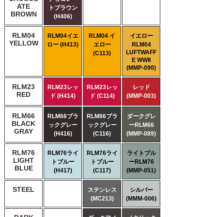
ATE
トブラウン
BROWN
(H406)
RLM04
RLM04イエ
RLM04 イ
イエロー
YELLOW
ロー (H413)
エロー
RLM04
LUFTWAFF
(C113)
E WWII
(MMP-090)
RLM23
RLM23レッ
RLM23レッ
レッド
RED
ド (H414)
ド (C114)
(MMP-003)
RLM66
RLM66ブラ
RLM66ブラ
ダークグレ
BLACK
ックグレー
ックグレー
ーRLM66
GRAY
(H416)
(C116)
(MMP-089)
RLM76
RLM76ライ
RLM76ライ
ライトブル
LIGHT
トブルー
トブルー
ーRLM76
BLUE
(H417)
(C117)
(MMP-051)
STEEL
ステンレス
シルバー
(MC213)
(MMM-006)