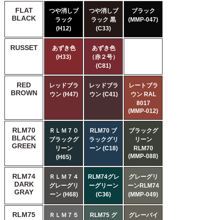
FLAT
つや消しブ
つや消しブ
ブラック
BLACK
ラック
ラック 黒
(MMP-047)
(H12)
(C33)
RUSSET
あずき色
あずき色
(H33)
（赤２号）
(C81)
RED
レッドブラ
レッドブラ
レートブラ
BROWN
ウン (H47)
ウン (C41)
ウン RAL
8017
(MMP-012)
RLM70
ＲＬＭ７０
RLM70 ブ
ブラックグ
BLACK
ブラックグ
ラックグリ
リーン
GREEN
リーン
ーン (C18)
RLM70
(MMP-088)
(H65)
RLM74
ＲＬＭ７４
RLM74グレ
グレーグリ
DARK
グレーグリ
ーグリーン
ーンRLM74
GRAY
ーン (H68)
(C36)
(MMP-049)
RLM75
ＲＬＭ７５
RLM75 グ
グレーバイ