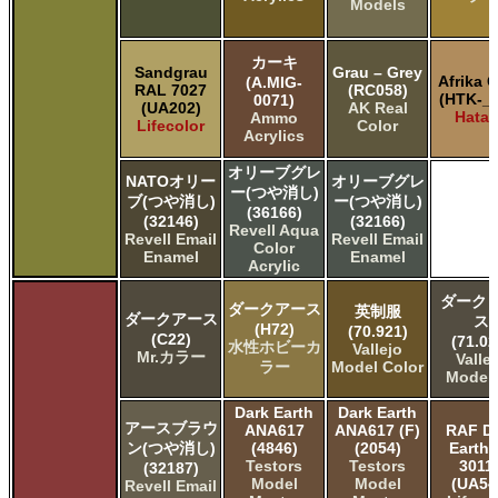
Models
カーキ
Sandgrau
Grau – Grey
Afrika 
(A.MIG-
RAL 7027
(RC058)
(HTK-_3
0071)
(UA202)
AK Real
Hata
Ammo
Lifecolor
Color
Acrylics
オリーブグレ
NATOオリー
オリーブグレ
ー(つや消し)
ブ(つや消し)
ー(つや消し)
(36166)
(32146)
(32166)
Revell Aqua
Revell Email
Revell Email
Color
Enamel
Enamel
Acrylic
ダーク 
ダークアース
英制服
ダークアース
ス
(H72)
(70.921)
(C22)
(71.02
水性ホビーカ
Vallejo
Mr.カラー
Valle
ラー
Model Color
Model 
Dark Earth
Dark Earth
アースブラウ
ANA617
ANA617 (F)
RAF D
ン(つや消し)
(4846)
(2054)
Earth 
Testors
Testors
3011
(32187)
Model
Model
(UA54
Revell Email