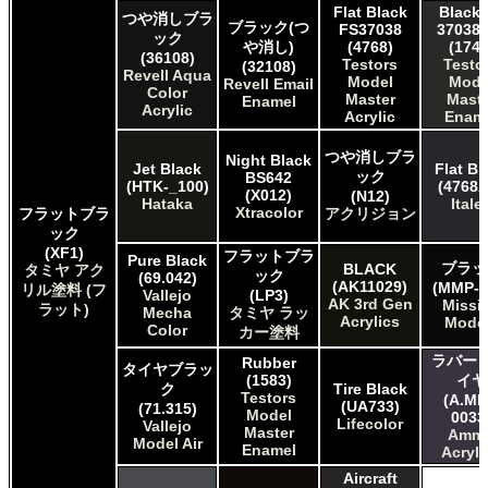
Flat Black
Black 
つや消しブラ
ブラック(つ
FS37038
37038 
ック
や消し)
(4768)
(1749
(36108)
Testors
Testo
(32108)
Revell Aqua
Model
Mode
Revell Email
Color
Master
Maste
Enamel
Acrylic
Acrylic
Enam
つや消しブラ
Night Black
Jet Black
Flat Bl
ック
BS642
(HTK-_100)
(4768A
(X012)
(N12)
Hataka
Italer
Xtracolor
フラットブラ
アクリジョン
ック
(XF1)
フラットブラ
Pure Black
ブラッ
BLACK
タミヤ アク
ック
(69.042)
(AK11029)
(MMP-0
リル塗料 (フ
Vallejo
(LP3)
AK 3rd Gen
Missi
ラット)
Mecha
タミヤ ラッ
Acrylics
Mode
Color
カー塗料
ラバー 
Rubber
タイヤブラッ
(1583)
イヤ
ク
Tire Black
Testors
(A.MI
(UA733)
(71.315)
Model
0033
Lifecolor
Vallejo
Master
Amm
Model Air
Enamel
Acryli
Aircraft