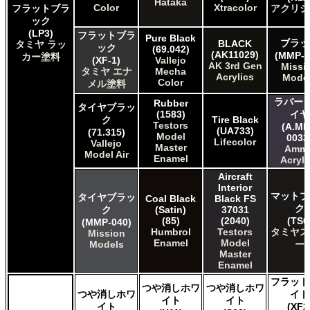
Hataka
Color
Xtracolor
フラットブラ
アクリジ
Testors of Rust-Oleum Group Testors Model Master
ック
Enamel
(LP3)
フラットブラ
The Scale Modellers Supply SMS
Pure Black
ブラッ
BLACK
タミヤ ラッ
ック
(69.042)
Xtracolor Xtracolor
(AK11029)
(MMP-0
カー塗料
(XF-1)
Vallejo
ガイアノーツ ガイア エナメル カラー
AK 3rd Gen
Missi
タミヤ エナ
Mecha
Acrylics
Mode
ガイアノーツ ガイアカラー
Color
メル塗料
タミヤ タミヤ アクリル塗料
ラバー 
Rubber
タイヤブラッ
タミヤ タミヤ アクリル塗料 (フラット)
(1583)
イヤ
ク
Tire Black
タミヤ タミヤ エアーモデルスプレー
Testors
(A.MI
(UA733)
(71.315)
Model
タミヤ タミヤ エナメル塗料
0033
Lifecolor
Vallejo
Master
Amm
タミヤ タミヤ トップコート/サーフェイサー/プライマー
Model Air
Enamel
Acryli
タミヤ タミヤ ラッカー塗料
Aircraft
タミヤ タミヤスプレー
Interior
タミヤ タミヤスプレー
マットブ
タイヤブラッ
Coal Black
Black FS
ク
ク
(Satin)
37031
ＧＳＩクレオス Mr.カラー
(85)
(2040)
(TS6
(MMP-040)
ＧＳＩクレオス Mr.カラー GX
Humbrol
Testors
タミヤス
Mission
ＧＳＩクレオス Mr.カラー 色ノ源
Enamel
Model
Models
ー
ＧＳＩクレオス Mr.カラー スーパーメタリック
Master
Enamel
ＧＳＩクレオス Mr.カラー スーパーメタリック 2
フラット
ＧＳＩクレオス Mr.カラースプレー
つや消しホワ
つや消しホワ
つや消しホワ
イト
ＧＳＩクレオス Mr.クリアカラーGX
イト
イト
イト
(XF2