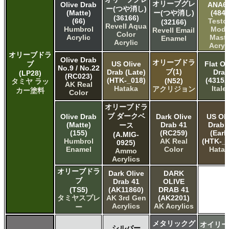
オリーブグレ
Olive Drab
ANA6
ー(つや消し)
(Matte)
ー(つや消し)
(4842
(36166)
(66)
Testo
(32166)
Revell Aqua
Humbrol
Mode
Revell Email
Color
Acrylic
Maste
Enamel
Acrylic
Acryl
オリーブドラ
Olive Drab
オリーブドラ
ブ
US Olive
Flat Ol
No.9 / No.22
ブ(1)
Drab (Late)
Dra
(LP28)
(RC023)
(HTK-_018)
(4315A
(N52)
タミヤ ラッ
AK Real
Hataka
Italer
アクリジョン
カー塗料
Color
オリーブドラ
ブ ダークベ
Olive Drab
Dark Olive
US Oli
(Matte)
Drab 41
Drab 
ース
(155)
(RC259)
(Earl
(A.MIG-
Humbrol
AK Real
(HTK-_0
0925)
Enamel
Color
Hata
Ammo
Acrylics
オリーブドラ
Dark Olive
DARK
ブ
Drab 41
OLIVE
(TS5)
(AK11860)
DRAB 41
タミヤスプレ
AK 3rd Gen
(AK2201)
Acrylics
AK Acrylics
ー
メタリックグ
オイリー
シルバー