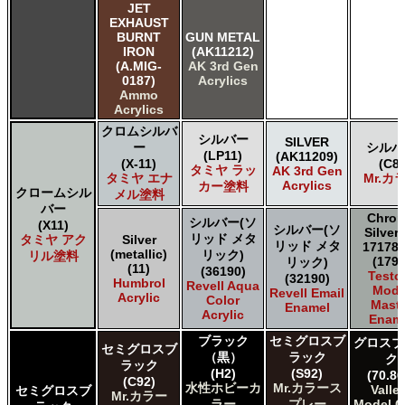
JET
EXHAUST
BURNT
GUN METAL
IRON
(AK11212)
(A.MIG-
AK 3rd Gen
0187)
Acrylics
Ammo
Acrylics
クロムシルバ
シルバー
SILVER
ー
シルバ
(LP11)
(AK11209)
(X-11)
(C8)
タミヤ ラッ
AK 3rd Gen
タミヤ エナ
Mr.カ
Acrylics
カー塗料
クロームシル
メル塗料
バー
Chro
シルバー(ソ
(X11)
シルバー(ソ
Silver
リッド メタ
タミヤ アク
Silver
リッド メタ
17178 
(metallic)
リック)
リル塗料
(1790
リック)
(11)
(36190)
Testo
(32190)
Humbrol
Revell Aqua
Mode
Revell Email
Acrylic
Color
Maste
Enamel
Acrylic
Enam
ブラック
セミグロスブ
グロスブ
セミグロスブ
（黒）
ラック
ク
ラック
(H2)
(S92)
(70.86
(C92)
水性ホビーカ
Mr.カラース
Valle
セミグロスブ
Mr.カラー
ラー
プレー
Model C