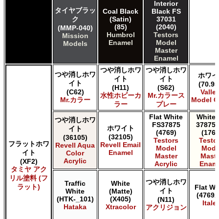
Interior
タイヤブラッ
Coal Black
Black FS
ク
(Satin)
37031
(85)
(2040)
(MMP-040)
Humbrol
Testors
Mission
Enamel
Model
Models
Master
Enamel
つや消しホワ
つや消しホワ
つや消しホワ
ホワイ
イト
イト
イト
(70.95
(H11)
(S62)
(C62)
Valle
水性ホビーカ
Mr.カラース
Mr.カラー
Model C
ラー
プレー
Flat White
White 
つや消しホワ
FS37875
37875 
ホワイト
イト
(4769)
(1768
(32105)
(36105)
Testors
Testo
フラットホワ
Revell Email
Revell Aqua
Model
Mode
イト
Enamel
Color
Master
Maste
Acrylic
(XF2)
Acrylic
Enam
タミヤ アク
リル塗料 (フ
つや消しホワ
Traffic
White
ラット)
Flat Wh
イト
White
(Matte)
(4769A
(HTK-_101)
(X405)
(N11)
Italer
Hataka
Xtracolor
アクリジョン