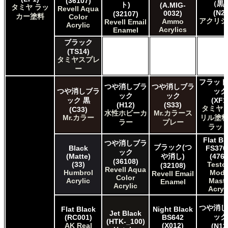
(36107)
AK INTERACTIVE AK Real Color
（黒
ト)
(A.MIG-
タミヤ ラッ
Revell Aqua
(N2)
ALCLAD II ALCLAD II
0032)
(32107)
カー塗料
Color
アクリジ
Ammo
Revell Email
AMMO by Mig Jimenez Ammo Acrylics
Acrylic
Acrylics
Enamel
Acrylicos Vallejo Vallejo Game Air
ブラック
Acrylicos Vallejo Vallejo Game Color
(TS14)
Acrylicos Vallejo Vallejo Liquid Gold
タミヤスプレ
Acrylicos Vallejo Vallejo Mecha Color
ー
Acrylicos Vallejo Vallejo Metal Color
フラット
Acrylicos Vallejo Vallejo Model Air
つや消しブラ
つや消しブラ
つや消しブラ
ック
Acrylicos Vallejo Vallejo Model Color
ック
ック
ック 黒
(XF1
Acrylicos Vallejo Vallejo Panzer Aces
(H12)
(S33)
タミヤ 
(C33)
水性ホビーカ
Mr.カラース
Citadel Colour Citadel
Mr.カラー
リル塗料
ラー
プレー
E7 Paints E7 Paints
ラット
HATAKA HOBBY Hataka
Flat Bl
つや消しブラ
Humbrol - Hornby Hobbies Humbrol Acrylic
ブラック(つ
Black
FS370
ック
Humbrol of Hornby Hobbies Humbrol Enamel
(Matte)
や消し)
(4768
(36108)
(33)
Testo
(32108)
Italeri Italeri
Revell Aqua
Humbrol
Mode
Revell Email
Lifecolor Lifecolor
Color
Acrylic
Maste
Enamel
Acrylic
Mission Models Mission Models
Acryl
Revell of Germany Revell Aqua Color Acrylic
Revell of Germany Revell Email Enamel
つや消し
Flat Black
Night Black
Jet Black
Testors of Rust-Oleum Group Testors Model Master
ック
(RC001)
BS642
(HTK-_100)
AK Real
(X012)
Acrylic
(N12