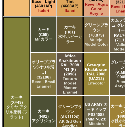
Base - Light
Tint
(3213
Revell Aqua
(4601AP)
(4603AP)
Revell E
Color
Italeri
Italeri
Enam
Acrylic
カムフラ
グリーンブラ
ュ グレ
カーキ
カーキ
ウン
リー
(H81)
(C55)
(70.879)
RAL70
水性ホビーカ
Mr.カラー
Vallejo
(71.11
ラー
Model Color
Valle
Model 
Africa
Khakibraun
オリーブブラ
グレーグ
RAL 7008
Graugrün
ウン(つや消
ン
'41 (F)
Khakibraun
し)
(A.MI
(2098)
RAL 7008
0005
(32186)
Testors
(UA212)
Amm
Revell Email
Model
Lifecolor
Acryli
Enamel
Master
Enamel
カーキ
(XF49)
US ARMY カ
カーキブ
グリーンブラ
タミヤ アク
ーキドラブ
カーキ
ン
ウン
リル塗料 (フ
FS34088
(N81)
(H404
(AK11126)
ラット)
(MMP-023)
アクリジョン
水性ホビ
AK 3rd Gen
Mission
Acrylics
ラー