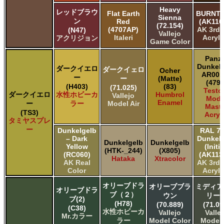
Heavy
レッドブラウ
Flat Earth
BURNT 
Sienna
ン
Red
(AK110
(72.154)
(4707AP)
AK 3rd
(N47)
Vallejo
Italeri
Acryli
アクリジョン
Game Color
Panze
Dunkel
ダークイエロ
ダークイェロ
Ocher
AR001
ー
ー
(Matte)
(4796
(H403)
(83)
(71.025)
Testo
ダークイエロ
水性ホビーカ
Humbrol
Vallejo
Mode
Enamel
ー
ラー
Model Air
Maste
(TS3)
Acryl
タミヤスプレ
ー
Dunkelgelb
RAL 7
– Dark
Dunkel
Dunkelgelb
Dunkelgelb
Yellow
(Initia
(HTK-_244)
(X805)
(RC060)
(AK113
Hataka
Xtracolor
AK Real
AK 3rd
Color
Acryli
オリーブドラ
オリーブブラ
ミディア
オリーブドラ
ブ（２）
ウン
リー
ブ(2)
(H78)
(70.889)
(71.09
(C38)
水性ホビーカ
Vallejo
Valle
Mr.カラー
ラー
Model Color
Model 