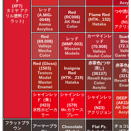
ド
Acryl
(XF7)
レッド
タミヤ アク
つや消し
Red
Flame Red
(A.MIG-
リル塗料 (フ
ド
(RC006)
(HTK-_132)
0049)
ラット)
AK Real
(N13
Hataka
Ammo
Color
アクリジ
Acrylics
カーマインレ
Red
Scarle
レッド
(69.008)
ッド
Bloo
(MMP-003)
Vallejo
(72.10
(70.908)
Mission
Mecha
Valle
Vallejo
Models
Color
Game C
Model Color
赤茶色(つや
Red (Gloss)
赤茶色(
(1503)
Insignia
消し)
消し
Testors
Red
(36137)
(3213
Model
(HTK-_219)
Revell Aqua
Revell E
Master
Hataka
Color
Enam
Enamel
Acrylic
シャインレッ
シャインレッ
シャインレッ
DEEP 
ド（朱）
ド
ド
(AK110
(H23)
(S79)
AK 3rd
(N23)
水性ホビーカ
Mr.カラース
Acryli
アクリジョン
ラー
プレー
フラットブラ
アーマーブラ
チョコレ
Chocolate
Flat Pz.
ウン