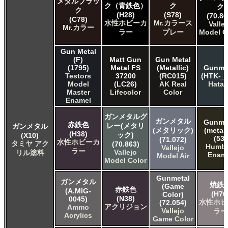
メタルブラッ
ク（青鉄色）
ク
ク
ク
(H28)
(S78)
(70.86
(C78)
水性ホビーカ
Mr.カラース
Valle
Mr.カラー
ラー
プレー
Model C
Gun Metal
(F)
Matt Gun
Gun Metal
(1795)
Metal FS
(Metallic)
Gunme
Testors
37200
(RC015)
(HTK-_1
Model
(LC26)
AK Real
Hata
Master
Lifecolor
Color
Enamel
ガンメタルグ
ガンメタル
Gunme
赤鉄色
レー(メタリ
ガンメタル
(メタリック)
(metall
(H38)
ック)
(X10)
(53)
(71.072)
水性ホビーカ
タミヤ アク
(70.863)
Humbr
Vallejo
ラー
Vallejo
リル塗料
Enam
Model Air
Model Color
Gunmetal
ガンメタル
焼鉄
(Game
赤鉄色
(A.MIG-
(H76
Color)
(N38)
0045)
水性ホビ
(72.054)
アクリジョン
Ammo
Vallejo
ラー
Acrylics
Game Color