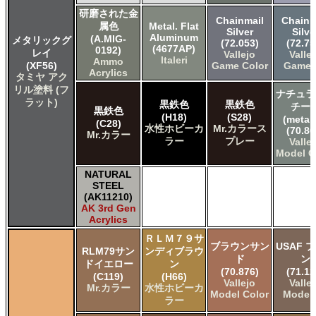
研磨された金
Chainmail
Chainm
属色
Metal. Flat
Silver
Silve
Aluminum
(A.MIG-
メタリックグ
(72.053)
(72.75
(4677AP)
0192)
レイ
Vallejo
Valle
Italeri
Ammo
(XF56)
Game Color
Game A
Acrylics
タミヤ アク
リル塗料 (フ
ナチュラ
ラット)
黒鉄色
黒鉄色
チー
黒鉄色
(H18)
(S28)
(metall
(C28)
水性ホビーカ
Mr.カラース
(70.86
Mr.カラー
ラー
プレー
Valle
Model C
NATURAL
STEEL
(AK11210)
AK 3rd Gen
Acrylics
ＲＬＭ７９サ
ブラウンサン
USAF 
RLM79サン
ンディブラウ
ド
ン
ドイエロー
ン
(70.876)
(71.12
(C119)
(H66)
Vallejo
Valle
Mr.カラー
水性ホビーカ
Model Color
Model 
ラー