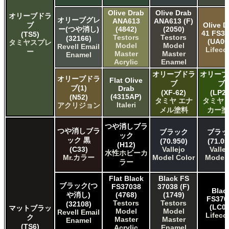
Olive Drab
Olive Drab
オリーブドラ
オリーブグレ
ANA613
ANA613 (F)
ブ
Olive D
ー(つや消し)
(4842)
(2050)
41 FS3
(TS5)
Testors
Testors
(32166)
(UA00
タミヤスプレ
Model
Model
Revell Email
Lifeco
ー
Master
Master
Enamel
Acrylic
Enamel
オリーブドラ
オリーブ
オリーブドラ
Flat Olive
ブ
ブ
ブ(1)
Drab
(XF-62)
(LP28
(4315AP)
(N52)
タミヤ エナ
タミヤ 
Italeri
アクリジョン
メル塗料
カー塗
つや消しブラ
つや消しブラ
ブラック
ブラッ
ック
ック 黒
(70.950)
(71.05
(H12)
(C33)
Vallejo
Valle
水性ホビーカ
Mr.カラー
Model Color
Model 
ラー
Flat Black
Black FS
ブラック(つ
FS37038
37038 (F)
Blac
や消し)
(4768)
(1749)
FS370
Testors
Testors
(32108)
(LC02
マットブラッ
Model
Model
Revell Email
Lifeco
ク
Master
Master
Enamel
(TS6)
Acrylic
Enamel