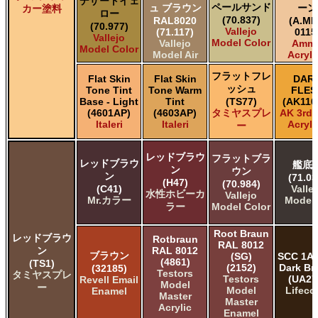
デザートイェ
ペールサンド
ュ ブラウン
ーン
カー塗料
ロー
(70.837)
RAL8020
(A.MI
(70.977)
Vallejo
(71.117)
0115
Vallejo
Model Color
Vallejo
Amm
Model Color
Model Air
Acryli
フラットフレ
Flat Skin
Flat Skin
DAR
ッシュ
Tone Tint
Tone Warm
FLES
Base - Light
Tint
(TS77)
(AK110
(4601AP)
(4603AP)
タミヤスプレ
AK 3rd
Italeri
Italeri
Acryli
ー
レッドブラウ
フラットブラ
レッドブラウ
艦底
ン
ウン
ン
(71.03
(H47)
(70.984)
(C41)
Valle
水性ホビーカ
Vallejo
Mr.カラー
Model 
ラー
Model Color
Root Braun
レッドブラウ
Rotbraun
RAL 8012
ン
RAL 8012
ブラウン
(SG)
SCC 1A 
(4861)
(TS1)
(2152)
Dark B
(32185)
Testors
タミヤスプレ
Testors
(UA27
Revell Email
Model
ー
Model
Lifeco
Enamel
Master
Master
Acrylic
Enamel