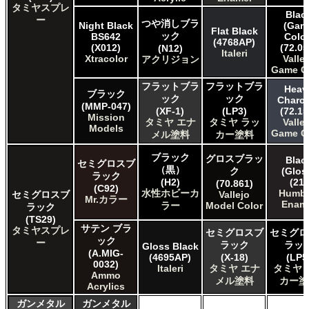
タミヤスプレ
Blac
ー
つや消しブラ
Night Black
(Gam
Flat Black
ック
BS642
Color
(4768AP)
(X012)
(72.05
(N12)
Italeri
Xtracolor
Valle
アクリジョン
Game C
フラットブラ
フラットブラ
Heav
ブラック
ック
ック
Charco
(MMP-047)
(XF-1)
(LP3)
(72.15
Mission
タミヤ エナ
タミヤ ラッ
Valle
Models
Game C
メル塗料
カー塗料
ブラック
グロスブラッ
Blac
セミグロスブ
（黒）
ク
(Glos
ラック
(H2)
(21)
(70.861)
(C92)
水性ホビーカ
Humbr
セミグロスブ
Vallejo
Mr.カラー
Enam
ラー
Model Color
ラック
(TS29)
サテン ブラ
タミヤスプレ
セミグロスブ
セミグロ
ック
ー
ラック
ラッ
Gloss Black
(A.MIG-
(4695AP)
(X-18)
(LP5
0032)
Italeri
タミヤ エナ
タミヤ 
Ammo
メル塗料
カー塗
Acrylics
ガンメタル
ガンメタル