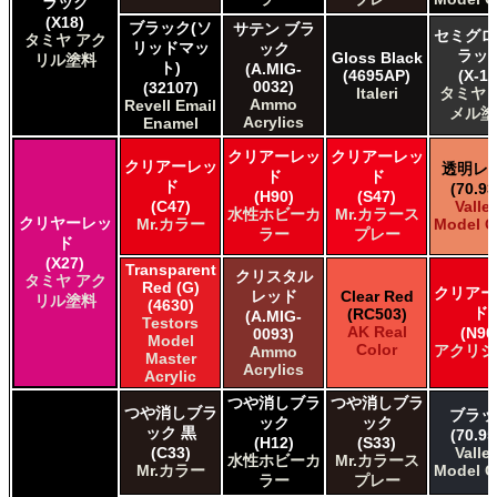
ラック
(X18)
ブラック(ソ
サテン ブラ
セミグロ
タミヤ アク
リッドマッ
ック
ラッ
Gloss Black
リル塗料
ト)
(A.MIG-
(4695AP)
(X-18
0032)
(32107)
Italeri
タミヤ 
Ammo
Revell Email
メル塗
Acrylics
Enamel
クリアーレッ
クリアーレッ
クリアーレッ
透明レ
ド
ド
ド
(70.93
(H90)
(S47)
(C47)
Valle
水性ホビーカ
Mr.カラース
クリヤーレッ
Mr.カラー
Model C
ラー
プレー
ド
(X27)
Transparent
クリスタル
タミヤ アク
Red (G)
クリアー
レッド
Clear Red
リル塗料
(4630)
ド
(RC503)
(A.MIG-
Testors
AK Real
(N90
0093)
Model
Color
アクリジ
Ammo
Master
Acrylics
Acrylic
つや消しブラ
つや消しブラ
つや消しブラ
ブラッ
ック
ック
ック 黒
(70.95
(H12)
(S33)
(C33)
Valle
水性ホビーカ
Mr.カラース
Mr.カラー
Model C
ラー
プレー