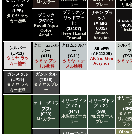
Mr.カラー
ラー
プレー
リル塗
ラック
(LP5)
ブラック(ソ
サテン ブラ
ブラック
タミヤ ラッ
リッドマッ
ック
Gloss B
(36107)
カー塗料
ト)
(A.MIG-
(4695A
Revell Aqua
0032)
(32107)
Italer
Color
Ammo
Revell Email
Acrylic
Acrylics
Enamel
クロームシル
クロムシルバ
シルバー
シルバー
SILVER
バー
ー
フ
(LP11)
(AK11209)
(X11)
(X-11)
(TS30
タミヤ ラッ
AK 3rd Gen
タミヤ アク
タミヤ エナ
タミヤス
Acrylics
カー塗料
リル塗料
メル塗料
ー
ガンメタル
ガンメタル
(LP19)
(TS38)
タミヤ ラッ
タミヤスプレ
カー塗料
ー
オリーブ
オリーブドラ
オリーブドラ
オリーブドラ
ブ
ブ（２）
ブ（２）
ブ(2)
(XF62
(H78)
(S38)
タミヤ 
(C38)
水性ホビーカ
Mr.カラース
Mr.カラー
リル塗料
ラー
プレー
ラット
Olive D
オリーブグレ