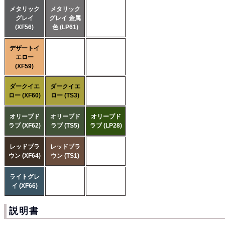
メタリック
メタリック
グレイ
グレイ 金属
(XF56)
色 (LP61)
デザートイ
エロー
(XF59)
ダークイエ
ダークイエ
ロー (XF60)
ロー (TS3)
オリーブド
オリーブド
オリーブド
ラブ (XF62)
ラブ (TS5)
ラブ (LP28)
レッドブラ
レッドブラ
ウン (XF64)
ウン (TS1)
ライトグレ
イ (XF66)
説明書