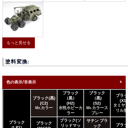
もっと見せる
塗料変換:
色の表示/非表示
ブラック
ブラック
ブラッ
* ボックスをオン/オフにして、同等の色を見つけやすくしま
ブラック(黒)
（黒）
（黒)
(X1)
す。
(C2)
(H2)
(S2)
タミヤ 
Mr.カラー
水性ホビーカ
Mr.カラース
リル塗
Uncheck ALL
ラー
プレー
AK INTERACTIVE AK 3rd Gen Acrylics
ブラック(ソ
サテン ブラ
ブラック
ブラック
AK INTERACTIVE AK Acrylics
ブラッ
リッドマッ
ック
(LP1)