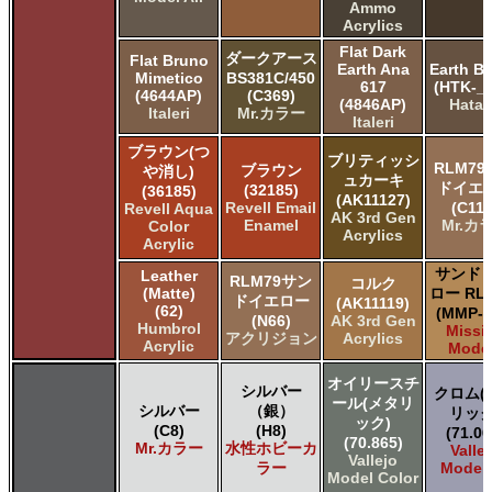
Ammo
Acrylics
Flat Dark
ダークアース
Flat Bruno
Earth Ana
Earth B
Mimetico
BS381C/450
617
(HTK-_2
(4644AP)
(C369)
(4846AP)
Hata
Italeri
Mr.カラー
Italeri
ブラウン(つ
ブリティッシ
RLM7
ブラウン
や消し)
ュカーキ
ドイエ
(32185)
(36185)
(AK11127)
Revell Email
(C119
Revell Aqua
AK 3rd Gen
Enamel
Mr.カ
Color
Acrylics
Acrylic
サンド 
Leather
RLM79サン
コルク
(Matte)
ロー RLM
ドイエロー
(AK11119)
(62)
(MMP-1
(N66)
AK 3rd Gen
Humbrol
Missi
アクリジョン
Acrylics
Acrylic
Mode
オイリースチ
シルバー
クロム(
ール(メタリ
シルバー
（銀）
リック
ック)
(C8)
(H8)
(71.06
(70.865)
Mr.カラー
水性ホビーカ
Valle
Vallejo
ラー
Model 
Model Color