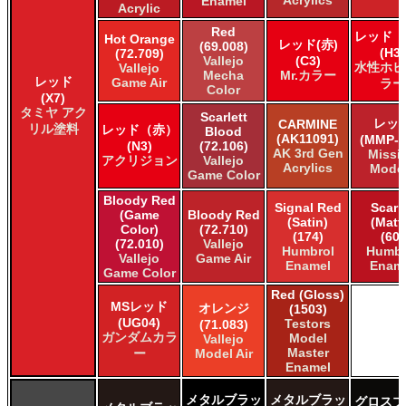
Enamel
Acrylic
Red
レッド（
Hot Orange
レッド(赤)
(69.008)
(H3)
(72.709)
Vallejo
(C3)
水性ホビ
Vallejo
Mecha
Mr.カラー
レッド
Game Air
ラー
Color
(X7)
タミヤ アク
Scarlett
レッ
CARMINE
リル塗料
レッド（赤）
Blood
(AK11091)
(MMP-0
(N3)
(72.106)
AK 3rd Gen
Missi
アクリジョン
Vallejo
Acrylics
Mode
Game Color
Bloody Red
Signal Red
Scarl
(Game
Bloody Red
(Satin)
(Matt
Color)
(72.710)
(174)
(60)
(72.010)
Vallejo
Humbrol
Humbr
Vallejo
Game Air
Enamel
Enam
Game Color
Red (Gloss)
MSレッド
オレンジ
(1503)
(UG04)
Testors
(71.083)
ガンダムカラ
Model
Vallejo
Master
ー
Model Air
Enamel
メタルブラッ
メタルブラッ
グロスブ