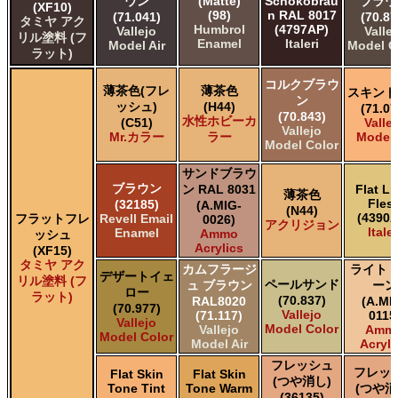
ウン
(Matte)
Schokobrau
ブラウ
(XF10)
(98)
n RAL 8017
(71.041)
(70.87
タミヤ アク
Humbrol
(4797AP)
Vallejo
Valle
リル塗料 (フ
Enamel
Italeri
Model Air
Model C
ラット)
コルクブラウ
薄茶色(フレ
薄茶色
スキント
ン
ッシュ)
(H44)
(71.07
(70.843)
水性ホビーカ
(C51)
Valle
Vallejo
Mr.カラー
ラー
Model 
Model Color
サンドブラウ
ブラウン
ン RAL 8031
Flat Li
薄茶色
Fles
(32185)
(A.MIG-
(N44)
(4390A
フラットフレ
Revell Email
0026)
アクリジョン
Italer
Enamel
Ammo
ッシュ
Acrylics
(XF15)
タミヤ アク
カムフラージ
ライト 
デザートイェ
リル塗料 (フ
ペールサンド
ュ ブラウン
ーン
ロー
ラット)
(70.837)
RAL8020
(A.MI
(70.977)
Vallejo
(71.117)
0115
Vallejo
Model Color
Vallejo
Amm
Model Color
Model Air
Acryli
フレッシュ
フレッ
Flat Skin
Flat Skin
(つや消し)
Tone Tint
Tone Warm
(つや消
(36135)