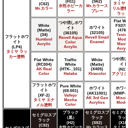
ＧＳＩクレオス Mr.クリスタルカラー
(H11)
(S62)
タミヤ 
(C62)
水性ホビーカ
Mr.カラース
ＧＳＩクレオス Mr.サーフェイサー/プライマー
Mr.カラー
リル塗料
ラー
プレー
ＧＳＩクレオス Mr.トップコート
ラット
ＧＳＩクレオス Mr.メタリックカラーGX
Flat Wh
つや消しホワ
ＧＳＩクレオス Mr.メタルカラー
White
FS378
ホワイト
イト
(Matte)
(4769
ＧＳＩクレオス アクリジョン
(32105)
(36105)
(34)
Testo
フラットホワ
ＧＳＩクレオス ガンダムカラー
Revell Email
Revell Aqua
Humbrol
Mode
イト
Enamel
Color
ＧＳＩクレオス ガンダムカラースプレー
Acrylic
Maste
Acrylic
(LP4)
Acryl
ＧＳＩクレオス ガンダムマーカー
タミヤ ラッ
ＧＳＩクレオス 水性ホビーカラー
カー塗料
つや消し
Flat White
Traffic
White
イト
(RC004)
White
(Matte)
AK Real
(HTK-_101)
(X405)
(N11
Color
Hataka
Xtracolor
アクリジ
フラットホワ
Pure White
ホワイト
ホワイ
イト
(69.001)
(AK11001)
(MMP-0
(XF-2)
Vallejo
AK 3rd Gen
Missi
タミヤ エナ
Mecha
Acrylics
Mode
Color
メル塗料
ブラック
セミグロスブ
セミグロ
セミグロスブ
（黒）
ラック
ラッ
ラック
(H2)
(S92)
(X18
(C92)
水性ホビーカ
Mr.カラース
タミヤ 
セミグロスブ