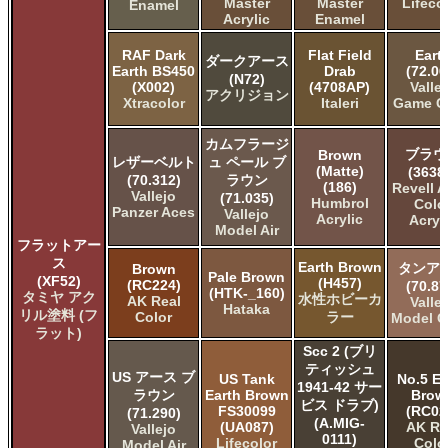
Master
Master
Lifeco
Enamel
Acrylic
Enamel
RAF Dark
Flat Field
Eart
ダークアース
Earth BS450
Drab
(72.06
(N72)
(X002)
(4708AP)
Valle
アクリジョン
Xtracolor
Italeri
Game C
カムフラージ
ブラウ
Brown
レザーベルト
ュ ペール ブ
(Matte)
(3638
(70.312)
ラウン
(186)
Revell 
Vallejo
(71.035)
Humbrol
Colo
Panzer Aces
Vallejo
Acrylic
Acryl
Model Air
フラットアー
ス
Earth Brown
タンア
Brown
Pale Brown
(XF52)
(H457)
(RC224)
(70.87
(HTK-_160)
タミヤ アク
水性ホビーカ
AK Real
Valle
Hataka
リル塗料 (フ
Color
ラー
Model C
ラット)
Scc 2 (ブリ
ティッシュ
US アース ブ
US Tank
No.5 Ea
1941-42 サー
ラウン
Earth Brown
Brow
ビス ドラブ)
FS30099
(RC02
(71.290)
(A.MIG-
(UA087)
AK Re
Vallejo
0111)
Lifecolor
Colo
Model Air