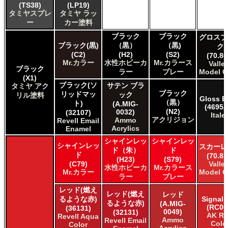
(TS38)
(LP19)
タミヤスプレ
タミヤ ラッ
ー
カー塗料
ブラック
ブラック
グロスブ
ブラック(黒)
（黒）
（黒)
ク
(C2)
(H2)
(S2)
(70.86
Mr.カラー
水性ホビーカ
Mr.カラース
Valle
ブラック
ラー
プレー
Model C
(X1)
ブラック(ソ
サテン ブラ
タミヤ アク
ブラック
リッドマッ
ック
リル塗料
Gloss B
（黒）
ト)
(A.MIG-
(4695A
(N2)
0032)
(32107)
Italer
アクリジョン
Ammo
Revell Email
Acrylics
Enamel
シャインレッ
シャインレッ
シャインレッ
スカーレ
ド（朱）
ド
ド
(70.81
(H23)
(S79)
(C79)
Valle
水性ホビーカ
Mr.カラース
Mr.カラー
Model C
ラー
プレー
レッド(燃え
レッド(燃え
レッド
るような赤)
Signal 
るような赤)
(A.MIG-
(RC00
(36131)
0049)
(32131)
AK Re
Revell Aqua
Ammo
Revell Email
Colo
Color
Acrylics