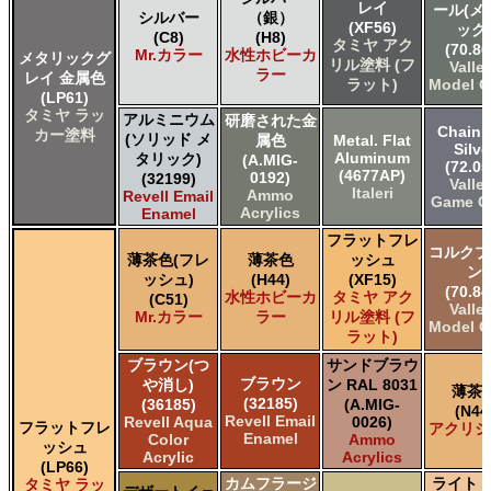
レイ
ール(メ
シルバー
（銀）
(XF56)
ック
(C8)
(H8)
タミヤ アク
(70.86
Mr.カラー
水性ホビーカ
メタリックグ
リル塗料 (フ
Valle
ラー
レイ 金属色
ラット)
Model C
(LP61)
タミヤ ラッ
アルミニウム
研磨された金
Chainm
カー塗料
(ソリッド メ
属色
Metal. Flat
Silve
Aluminum
タリック)
(A.MIG-
(72.05
(4677AP)
0192)
(32199)
Valle
Italeri
Ammo
Revell Email
Game C
Acrylics
Enamel
フラットフレ
コルクブ
薄茶色(フレ
薄茶色
ッシュ
ン
ッシュ)
(H44)
(XF15)
(70.84
水性ホビーカ
タミヤ アク
(C51)
Valle
Mr.カラー
ラー
リル塗料 (フ
Model C
ラット)
ブラウン(つ
サンドブラウ
ブラウン
や消し)
ン RAL 8031
薄茶
(32185)
(36185)
(A.MIG-
(N44
Revell Email
Revell Aqua
0026)
フラットフレ
アクリジ
Enamel
Color
Ammo
ッシュ
Acrylic
Acrylics
(LP66)
カムフラージ
ライト 
タミヤ ラッ