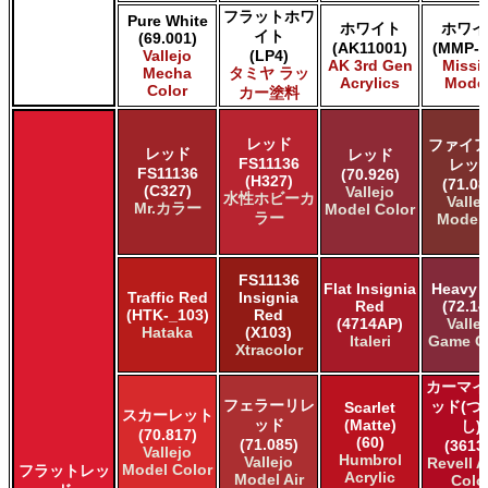
フラットホワ
Pure White
ホワイト
ホワイ
イト
(69.001)
(AK11001)
(MMP-0
Vallejo
(LP4)
AK 3rd Gen
Missi
Mecha
タミヤ ラッ
Acrylics
Mode
Color
カー塗料
レッド
ファイア
レッド
レッド
FS11136
レッ
FS11136
(70.926)
(H327)
(71.08
(C327)
Vallejo
水性ホビーカ
Valle
Mr.カラー
Model Color
ラー
Model 
FS11136
Flat Insignia
Heavy 
Traffic Red
Insignia
Red
(72.14
(HTK-_103)
Red
(4714AP)
Valle
Hataka
(X103)
Italeri
Game C
Xtracolor
カーマイ
フェラーリレ
ッド(つ
Scarlet
スカーレット
ッド
(Matte)
し)
(70.817)
(60)
(71.085)
(3613
Vallejo
Humbrol
Vallejo
Revell 
Model Color
フラットレッ
Acrylic
Model Air
Colo