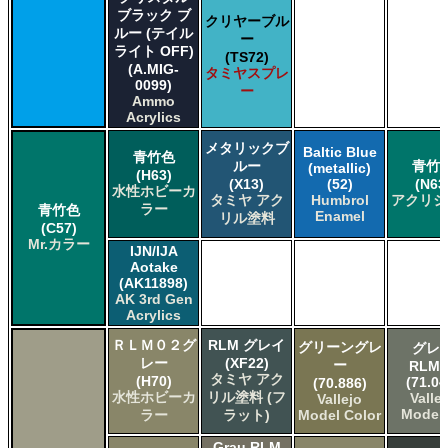
ブラック ブ
クリヤーブル
ルー (テイル
ー
ライト OFF)
(TS72)
(A.MIG-
タミヤスプレ
0099)
ー
Ammo
Acrylics
メタリックブ
Baltic Blue
青竹色
ルー
青竹
(metallic)
(H63)
(X13)
(52)
(N63
水性ホビーカ
タミヤ アク
Humbrol
アクリジ
ラー
青竹色
Enamel
リル塗料
(C57)
Mr.カラー
IJN/IJA
Aotake
(AK11898)
AK 3rd Gen
Acrylics
ＲＬＭ０２グ
RLM グレイ
グリーングレ
グレ
レー
(XF22)
ー
RLM0
タミヤ アク
(H70)
(71.04
(70.886)
水性ホビーカ
リル塗料 (フ
Valle
Vallejo
Model 
ラー
ラット)
Model Color
Grau RLM