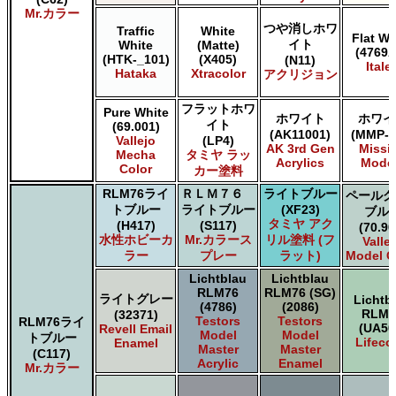
Mr.カラー
つや消しホワ
Traffic
White
Flat Wh
イト
White
(Matte)
(4769A
(HTK-_101)
(X405)
(N11)
Italer
Hataka
Xtracolor
アクリジョン
フラットホワ
Pure White
ホワイト
ホワイ
イト
(69.001)
(AK11001)
(MMP-0
Vallejo
(LP4)
AK 3rd Gen
Missi
Mecha
タミヤ ラッ
Acrylics
Mode
Color
カー塗料
RLM76ライ
ＲＬＭ７６
ライトブルー
ペールグ
トブルー
ライトブルー
(XF23)
ブル
タミヤ アク
(H417)
(S117)
(70.90
水性ホビーカ
Mr.カラース
リル塗料 (フ
Valle
ラー
プレー
ラット)
Model C
Lichtblau
Lichtblau
RLM76
RLM76 (SG)
ライトグレー
Lichtb
(4786)
(2086)
RLM7
(32371)
Testors
Testors
RLM76ライ
(UA50
Revell Email
Model
Model
トブルー
Lifeco
Enamel
Master
Master
(C117)
Acrylic
Enamel
Mr.カラー