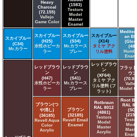
Heavy
(1583)
Charcoal
Testors
(72.155)
Model
Vallejo
Master
Game Color
Enamel
Mediter
スカイブルー
スカイブルー
スカイブルー
an Bl
スカイブルー
(H25)
(S34)
(X14)
(Glos
(C34)
水性ホビーカ
Mr.カラース
タミヤ アク
(48)
Mr.カラー
Humbr
ラー
プレー
リル塗料
Enam
レッドブラウ
レッドブラウ
レッドブラウ
フラット
ン
ン
ン
ウン
(XF64)
(H47)
(S41)
(70.98
タミヤ アク
水性ホビーカ
Mr.カラース
Valle
リル塗料 (フ
ラー
プレー
Model C
ラット)
Root B
Rotbraun
ブラウン(つ
RAL 8
RAL 8012
ブラウン
や消し)
(SG)
(4861)
(2152
(32185)
(36185)
Testors
Testo
Revell Email
Revell Aqua
Model
Mode
Enamel
Color
Master
Maste
Acrylic
Acrylic
Enam