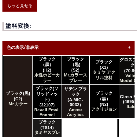
もっと見せる
塗料変換:
色の表示/非表示
ブラック
ブラック
グロスブ
ブラック
* ボックスをオン/オフにして、同等の色を見つけやすくしま
（黒）
（黒)
ク
(X1)
す。
(H2)
(S2)
(70.86
タミヤ アク
水性ホビーカ
Mr.カラース
Valle
リル塗料
Uncheck ALL
ラー
プレー
Model C
AK INTERACTIVE AK 3rd Gen Acrylics
ブラック(ソ
サテン ブラ
AK INTERACTIVE AK Acrylics
ブラック(黒)
ブラック
リッドマッ
ック
Gloss B
AK INTERACTIVE AK Real Color
(C2)
（黒）
ト)
(A.MIG-
(4695A
Mr.カラー
(N2)
ALCLAD II ALCLAD II
0032)
(32107)
Italer
アクリジョン
Ammo
Revell Email
AMMO by Mig Jimenez Ammo Acrylics
Acrylics
Enamel
Acrylicos Vallejo Vallejo Game Air
ブラック
Acrylicos Vallejo Vallejo Game Color
(TS14)
Acrylicos Vallejo Vallejo Liquid Gold
タミヤスプレ
Acrylicos Vallejo Vallejo Mecha Color