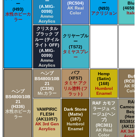
ー
ー
(RC504)
Blue
ー
(A.MIG-
AK Real
(4650A
(N93)
(H93)
0098)
Color
Italer
アクリジョン
水性ホビーカ
Ammo
ラー
Acrylics
クリスタル
ブラック ブ
クリヤーブル
ルー (テイル
ー
ライト OFF)
(TS72)
(A.MIG-
タミヤスプレ
0099)
ー
Ammo
Acrylics
バフ
ヘンプ
Hemp
Buff
(XF57)
BS4800/10B
(Satin)
(RC01
タミヤ アク
21
(168)
AK Re
(C336)
リル塗料 (フ
Humbrol
Colo
ヘンプ
Mr.カラー
Enamel
ラット)
BS4800/10B
21
RAF
RAF カモフ
(H336)
Camouf
ラージュ ベ
VAMPIRIC
Dark Stone
水性ホビーカ
Beig
FLESH
(Matte)
ージュ(ヘン
(Hem
ラー
(AK11057)
(187)
プ)
BS381C
AK 3rd Gen
Humbrol
(RC301)
(AK118
Acrylics
Enamel
AK Real
AK 3rd
Color
Acryli