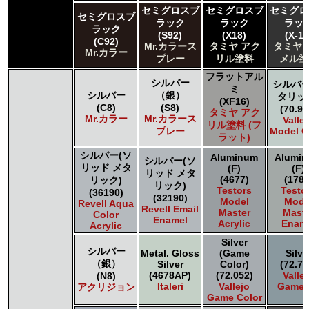
セミグロスブ
セミグロスブ
セミグロ
セミグロスブ
ラック
ラック
ラッ
ラック
(S92)
(X18)
(X-18
(C92)
Mr.カラース
タミヤ アク
タミヤ 
Mr.カラー
プレー
リル塗料
メル塗
フラットアル
シルバー
シルバー
ミ
シルバー
（銀）
タリッ
(XF16)
(C8)
(S8)
(70.99
タミヤ アク
Mr.カラー
Mr.カラース
Valle
リル塗料 (フ
プレー
Model C
ラット)
シルバー(ソ
Aluminum
Alumi
シルバー(ソ
リッド メタ
(F)
(F)
リッド メタ
(4677)
(1781
リック)
リック)
Testors
Testo
(36190)
(32190)
Model
Mode
Revell Aqua
Revell Email
Master
Maste
Color
Enamel
Acrylic
Enam
Acrylic
Silver
シルバー
Metal. Gloss
(Game
Silve
（銀）
Silver
Color)
(72.75
(4678AP)
(72.052)
Valle
(N8)
Italeri
Vallejo
Game A
アクリジョン
Game Color