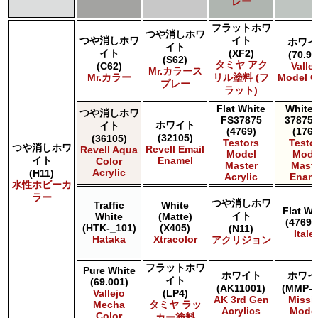
レー
フラットホワ
つや消しホワ
つや消しホワ
イト
ホワイ
イト
イト
(XF2)
(70.95
(S62)
タミヤ アク
(C62)
Valle
Mr.カラース
Mr.カラー
リル塗料 (フ
Model C
プレー
ラット)
Flat White
White 
つや消しホワ
FS37875
37875 
ホワイト
イト
(4769)
(1768
(32105)
(36105)
Testors
Testo
つや消しホワ
Revell Email
Revell Aqua
Model
Mode
イト
Enamel
Color
Master
Maste
Acrylic
(H11)
Acrylic
Enam
水性ホビーカ
ラー
つや消しホワ
Traffic
White
Flat Wh
イト
White
(Matte)
(4769A
(HTK-_101)
(X405)
(N11)
Italer
Hataka
Xtracolor
アクリジョン
フラットホワ
Pure White
ホワイト
ホワイ
イト
(69.001)
(AK11001)
(MMP-0
Vallejo
(LP4)
AK 3rd Gen
Missi
Mecha
タミヤ ラッ
Acrylics
Mode
Color
カー塗料