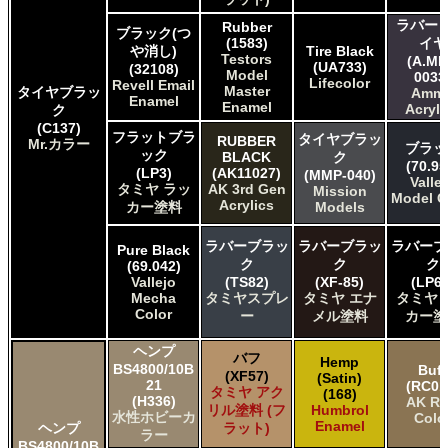
ラバー 
Rubber
ブラック(つ
(1583)
イヤ
や消し)
Tire Black
Testors
(A.MI
(UA733)
(32108)
Model
0033
Lifecolor
Revell Email
Master
タイヤブラッ
Amm
Enamel
Enamel
Acryli
ク
(C137)
フラットブラ
タイヤブラッ
RUBBER
Mr.カラー
ブラッ
ック
BLACK
ク
(70.95
(LP3)
(AK11027)
(MMP-040)
Valle
タミヤ ラッ
AK 3rd Gen
Mission
Model C
Acrylics
カー塗料
Models
ラバーブラッ
ラバーブラッ
ラバーブ
Pure Black
ク
ク
ク
(69.042)
Vallejo
(TS82)
(XF-85)
(LP65
Mecha
タミヤスプレ
タミヤ エナ
タミヤ 
Color
ー
メル塗料
カー塗
ヘンプ
バフ
Hemp
BS4800/10B
Buff
(XF57)
(Satin)
21
(RC01
タミヤ アク
(168)
(H336)
AK Re
リル塗料 (フ
Humbrol
水性ホビーカ
Colo
Enamel
ヘンプ
ラット)
ラー
BS4800/10B