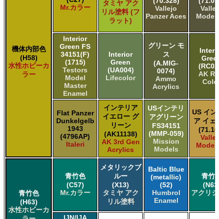
(70.328)
(71.01
タミヤ アク
Mr.カラー
Vallejo
Valle
リル塗料 (フ
Panzer Aces
Model 
ラット)
Interior
グリーン モ
Green FS
機体内部色
Interi
34151(F)
Interior
ス
(H58)
Gree
(1715)
Green
(A.MIG-
水性ホビーカ
(RC02
Testors
(UA004)
0074)
AK Re
ラー
Model
Lifecolor
Ammo
Colo
Master
Acrylics
Enamel
インテリア
USインテリ
US イ
Flat Panzer
イエロー グ
アグリーン
Dunkelgelb
ア イェ
リーン
FS34151
1943
(71.10
(MMP-059)
(AK11138)
(4796AP)
Valle
Mission
AK 3rd Gen
Italeri
Model 
Models
Acrylics
メタリックブ
Baltic Blue
青竹色
ルー
青竹
(metallic)
(C57)
(X13)
(52)
(N63
Mr.カラー
タミヤ アク
Humbrol
アクリジ
青竹色
Enamel
リル塗料
(H63)
水性ホビーカ
IJN/IJA
ラー