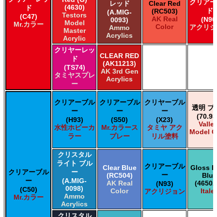
クリアー
レッド
Clear Red
(4630)
ド
ド
(RC503)
(A.MIG-
Testors
(C47)
AK Real
(N90
0093)
Model
Mr.カラー
Color
アクリジ
Ammo
Master
Acrylics
Acrylic
クリヤーレッ
CLEAR RED
ド
(AK11213)
(TS74)
AK 3rd Gen
タミヤスプレ
Acrylics
ー
クリアーブル
クリアーブル
クリヤーブル
透明 ブ
ー
ー
ー
(70.93
(H93)
(S50)
(X23)
Valle
水性ホビーカ
Mr.カラース
タミヤ アク
Model C
ラー
プレー
リル塗料
クリスタル
ライト ブル
クリアーブル
Clear Blue
Gloss L
クリアーブル
ー
ー
(RC504)
Blue
ー
(A.MIG-
AK Real
(4650A
(N93)
0098)
(C50)
Color
Italer
アクリジョン
Ammo
Mr.カラー
Acrylics
クリスタル