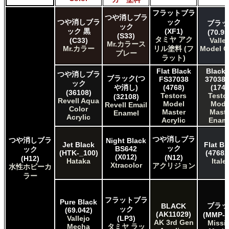
フラットブラ
つや消しブラ
つや消しブラ
ック
ブラッ
ック
ック 黒
(XF1)
(70.95
(S33)
タミヤ アク
(C33)
Valle
Mr.カラース
Mr.カラー
リル塗料 (フ
Model C
プレー
ラット)
Flat Black
Black 
つや消しブラ
ブラック(つ
FS37038
37038 
ック
や消し)
(4768)
(1749
(36108)
Testors
Testo
(32108)
Revell Aqua
Model
Mode
Revell Email
Color
Master
Maste
Enamel
Acrylic
Acrylic
Enam
つや消しブラ
つや消しブラ
Night Black
Jet Black
Flat Bl
ック
BS642
ック
(HTK-_100)
(4768A
(X012)
(N12)
(H12)
Hataka
Italer
Xtracolor
アクリジョン
水性ホビーカ
ラー
フラットブラ
Pure Black
ブラッ
BLACK
ック
(69.042)
(AK11029)
(MMP-0
Vallejo
(LP3)
AK 3rd Gen
Missi
Mecha
タミヤ ラッ