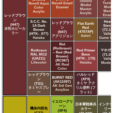
Testors
Testo
Revell Email
Revell Aqua
Model
Mode
Enamel
Color
Master
Maste
Acrylic
Acrylic
Enam
レッドブラウ
ン
S.C.C. No.
Heav
レッドブラウ
Flat Earth
(H47)
1A Dark
Sien
ン
Red
水性ホビーカ
Brown
(72.15
(4707AP)
(N47)
ラー
(HTK-_077)
Valle
Italeri
アクリジョン
Hataka
Game C
Rot
(Rotbraun)
マホガ
Rotbraun
Red Primer
– Red (Red
RAL 8012
Base
(71.03
Brown)
(UA211)
(HTK-_175)
Valle
(RC067)
Lifecolor
Hataka
Model 
AK Real
Color
レッドブラウ
ハルレッド
BURNT RED
ン
(XF9)
(AK11097)
タミヤ アク
(TS1)
AK 3rd Gen
タミヤスプレ
リル塗料 (フ
Acrylics
ー
ラット)
イエローグリ
日本軍戦車兵
インテリ
ーン
機体内部色
カラー
リー
(XF4)
(C27)