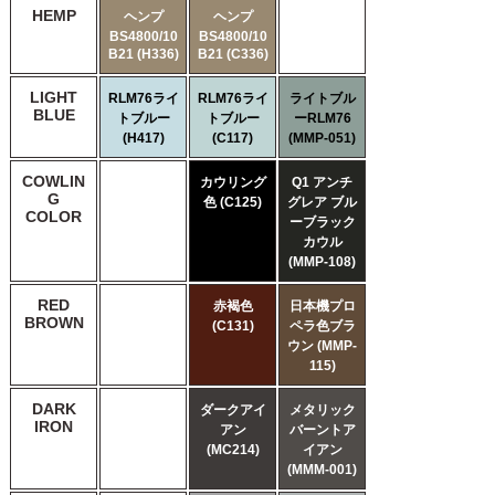
HEMP
ヘンプ
ヘンプ
BS4800/10
BS4800/10
B21 (H336)
B21 (C336)
LIGHT
RLM76ライ
RLM76ライ
ライトブル
BLUE
トブルー
トブルー
ーRLM76
(H417)
(C117)
(MMP-051)
COWLIN
カウリング
Q1 アンチ
G
色 (C125)
グレア ブル
COLOR
ーブラック
カウル
(MMP-108)
RED
赤褐色
日本機プロ
BROWN
(C131)
ペラ色ブラ
ウン (MMP-
115)
DARK
ダークアイ
メタリック
IRON
アン
バーントア
(MC214)
イアン
(MMM-001)