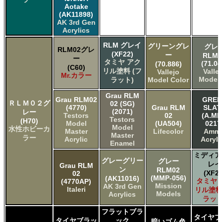
Aotake
(AK11898)
AK 3rd Gen
Acrylics
RLM グレイ
グリーングレ
グレ
RLM02グレ
(XF22)
ー
RLM0
ー
タミヤ アク
(71.04
(70.886)
(C60)
リル塗料 (フ
Valle
Vallejo
Mr.カラー
Model 
ラット)
Model Color
Grau RLM
Grau RLM02
GREE
ＲＬＭ０２グ
02 (SG)
(4770)
Grau RLM
SLAT
(2071)
レー
Testors
02
(A.MI
Testors
(H70)
Model
(UA504)
0217
Model
水性ホビーカ
Master
Lifecolor
Amm
Master
ラー
Acrylic
Acryli
Enamel
ミディア
グレーグリー
グレー
レイ
Grau RLM
ン
RLM02
(XF20
02
(MMP-056)
(AK11016)
タミヤ 
(4770AP)
Mission
AK 3rd Gen
Italeri
リル塗料
Models
Acrylics
ラット
フラットブラ
タイヤブ
タイヤブラッ
ック
暗いゴム色