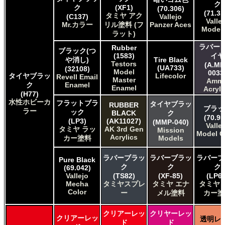
ク
ク
(XF1)
(70.306)
(71.31
タミヤ アク
(C137)
Vallejo
Valle
Mr.カラー
リル塗料 (フ
Panzer Aces
Model 
ラット)
ラバー 
Rubber
ブラック(つ
(1583)
イヤ
や消し)
Tire Black
Testors
(A.MI
(UA733)
(32108)
Model
0033
タイヤブラッ
Lifecolor
Revell Email
Master
Amm
ク
Enamel
Enamel
Acryli
(H77)
水性ホビーカ
フラットブラ
タイヤブラッ
RUBBER
ブラッ
ラー
ック
BLACK
ク
(70.95
(LP3)
(AK11027)
(MMP-040)
Valle
タミヤ ラッ
AK 3rd Gen
Mission
Model C
Acrylics
カー塗料
Models
ラバーブラッ
ラバーブラッ
ラバーブ
Pure Black
ク
ク
ク
(69.042)
Vallejo
(TS82)
(XF-85)
(LP65
Mecha
タミヤスプレ
タミヤ エナ
タミヤ 
Color
ー
メル塗料
カー塗
クリアーレッ
クリヤーレッ
クリアーレッ
透明レ
ド
ド