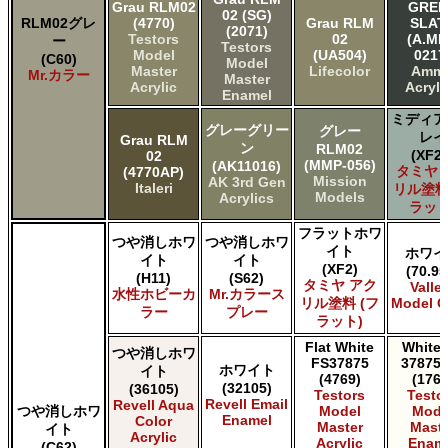
Grau RLM02
GREE
02 (SG)
RLM02グレ
(4770)
Grau RLM
SLAT
(2071)
Testors
02
(A.MI
ー
Testors
Model
(UA504)
0217
(C60)
Model
Master
Lifecolor
Amm
Mr.カラー
Master
Acrylic
Acryli
Enamel
ミディア
グレーグリー
グレー
レイ
Grau RLM
ン
RLM02
(XF20
02
(MMP-056)
(AK11016)
タミヤ 
(4770AP)
Mission
AK 3rd Gen
Italeri
リル塗料
Models
Acrylics
ラット
フラットホワ
つや消しホワ
つや消しホワ
イト
ホワイ
イト
イト
(XF2)
(70.95
(H11)
(S62)
タミヤ アク
Valle
水性ホビーカ
Mr.カラース
リル塗料 (フ
Model C
ラー
プレー
ラット)
Flat White
White 
つや消しホワ
FS37875
37875 
ホワイト
イト
(4769)
(1768
(32105)
(36105)
Testors
Testo
Revell Email
Revell Aqua
つや消しホワ
Model
Mode
Enamel
Color
Master
Maste
イト
Acrylic
Acrylic
Enam
(C62)