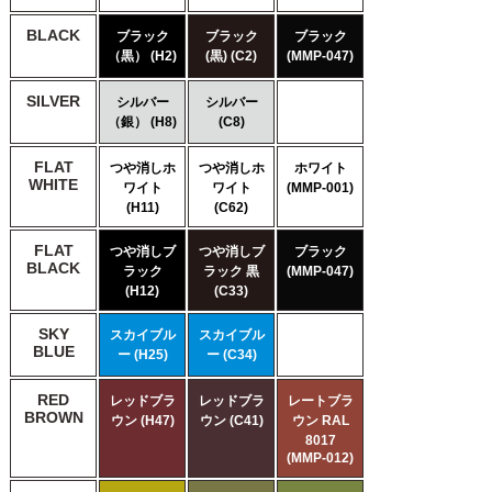
BLACK
ブラック
ブラック
ブラック
（黒） (H2)
(黒) (C2)
(MMP-047)
SILVER
シルバー
シルバー
（銀） (H8)
(C8)
FLAT
つや消しホ
つや消しホ
ホワイト
WHITE
ワイト
ワイト
(MMP-001)
(H11)
(C62)
FLAT
つや消しブ
つや消しブ
ブラック
BLACK
ラック
ラック 黒
(MMP-047)
(H12)
(C33)
SKY
スカイブル
スカイブル
BLUE
ー (H25)
ー (C34)
RED
レッドブラ
レッドブラ
レートブラ
BROWN
ウン (H47)
ウン (C41)
ウン RAL
8017
(MMP-012)