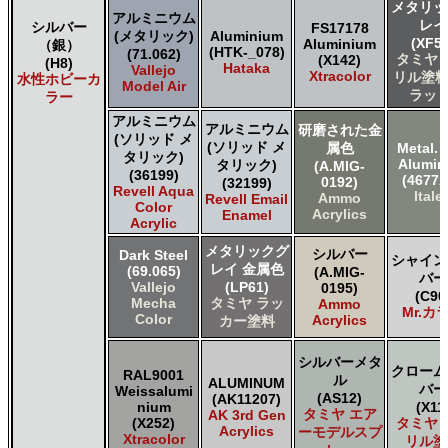
メタリッ
アルミニウム
レイ
シルバー
FS17178
(メタリック)
Aluminium
(XF56
Aluminium
（銀）
(HTK-_078)
(71.062)
タミヤ 
(X142)
(H8)
Hataka
Vallejo
Xtracolor
リル塗料
水性ホビーカ
Model Air
ラット
ラー
アルミニウム
アルミニウム
研磨された金
(ソリッド メ
(ソリッド メ
属色
Metal. 
タリック)
Alumi
タリック)
(A.MIG-
(36199)
(4677A
0192)
(32199)
Revell Aqua
Italer
Ammo
Revell Email
Color
Acrylics
Enamel
Acrylic
メタリックグ
シルバー
Dark Steel
シャイン
レイ 金属色
(69.065)
(A.MIG-
バー
Vallejo
(LP61)
0195)
(C90
Mecha
タミヤ ラッ
Ammo
Mr.カ
Color
Acrylics
カー塗料
シルバーメタ
クローム
RAL9001
ル
ALUMINUM
バー
Weissalumi
(AS12)
(AK11207)
nium
(X11
タミヤ エア
AK 3rd Gen
(X252)
タミヤ 
Acrylics
ーモデルスプ
Xtracolor
リル塗