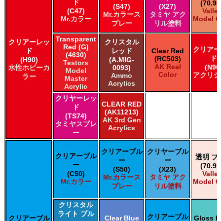
ド
(70.93
(S47)
(X27)
(C47)
Valle
Mr.カラース
タミヤ アク
Mr.カラー
Model C
プレー
リル塗料
Transparent
クリアーレッ
クリスタル
Red (G)
クリアー
ド
レッド
Clear Red
(4630)
ド
(RC503)
(H90)
(A.MIG-
Testors
AK Real
(N90
水性ホビーカ
0093)
Model
Color
アクリジ
Ammo
ラー
Master
Acrylics
Acrylic
クリヤーレッ
CLEAR RED
ド
(AK11213)
(TS74)
AK 3rd Gen
タミヤスプレ
Acrylics
ー
クリアーブル
クリヤーブル
クリアーブル
透明 ブ
ー
ー
ー
(70.93
(S50)
(X23)
(C50)
Valle
Mr.カラース
タミヤ アク
Mr.カラー
Model C
プレー
リル塗料
クリスタル
ライト ブル
クリアーブル
クリアーブル
Clear Blue
Gloss L