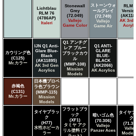
ストーンウォ
Stonewall
RLM 
Lichtblau
Grey
ールグレイ
Versio
RLM 76
(72.049)
(AK118
(72.749)
(4786AP)
Vallejo
AK 3rd
Vallejo
Italeri
Game Color
Acryli
Game Air
Q1 アンチグ
IJN Q1 Anti-
Q1 ANTI-
レア ブルー
Glare Blue-
GLARE
カウリング色
ブラックカウ
Black
BLUE-
(C125)
ル
(AK11895)
BLACK
Mr.カラー
(MMP-108)
AK 3rd Gen
(AK2066)
Mission
Acrylics
AK Acrylics
Models
日本機プロペ
赤褐色
ラ色ブラウン
(C131)
(MMP-115)
Mr.カラー
Mission
Models
フラットブラ
タイヤブラッ
タイヤブ
ック
暗いゴム色
ク
ク
(XF1)
(70.306)
(H77)
(71.31
タミヤ アク
Vallejo
水性ホビーカ
Valle
リル塗料 (フ
Panzer Aces
ラー
Model 
ラット)