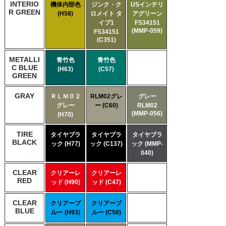
INTERIO
機体内部色
ジンク・ク
USインテリ
R GREEN
(H58)
ロメイト タ
アグリーン
イプ1
FS34151
(MMP-059)
FS34151
(C351)
METALLI
青竹色
青竹色
C BLUE
(H63)
(C57)
GREEN
GRAY
ＲＬＭ０２
RLM02グレ
グレー
グレー
ー (C60)
RLM02
(MMP-056)
(H70)
TIRE
タイヤブラ
タイヤブラ
タイヤブラ
BLACK
ック (H77)
ック (C137)
ック (MMP-
040)
CLEAR
クリアーレ
クリアーレ
RED
ッド (H90)
ッド (C47)
CLEAR
クリアーブ
クリアーブ
BLUE
ルー (H93)
ルー (C50)