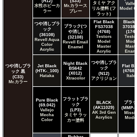
(H12)
(S33)
タミヤ アク
Valle
ＧＳＩクレオス ガンダムカラースプレー
水性ホビーカ
Mr.カラース
リル塗料 (フ
Model C
ラー
プレー
ＧＳＩクレオス ガンダムマーカー
ラット)
ＧＳＩクレオス 水性ホビーカラー
Flat Black
Black 
つや消しブラ
ブラック(つ
FS37038
37038 
ック
や消し)
(4768)
(1749
(36108)
Testors
Testo
(32108)
Revell Aqua
Model
Mode
Revell Email
Color
Master
Maste
Enamel
Acrylic
Acrylic
Enam
つや消しブラ
Night Black
つや消しブラ
Jet Black
Flat Bl
ック
BS642
(HTK-_100)
(4768A
ック 黒
(X012)
(N12)
Hataka
Italer
(C33)
Xtracolor
アクリジョン
Mr.カラー
フラットブラ
Pure Black
ブラッ
BLACK
ック
(69.042)
(AK11029)
(MMP-0
Vallejo
(LP3)
AK 3rd Gen
Missi
Mecha
タミヤ ラッ
Acrylics
Mode
Color
カー塗料
Rubber