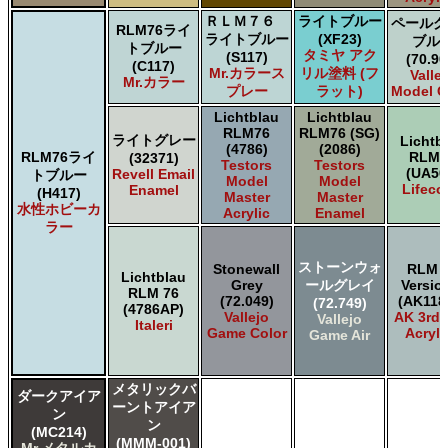
ＲＬＭ７６
ライトブルー
ペールグ
RLM76ライ
ライトブルー
(XF23)
ブル
トブルー
タミヤ アク
(S117)
(70.90
(C117)
Mr.カラース
リル塗料 (フ
Valle
Mr.カラー
プレー
ラット)
Model C
Lichtblau
Lichtblau
RLM76
RLM76 (SG)
ライトグレー
Lichtb
(4786)
(2086)
RLM76ライ
RLM7
(32371)
Testors
Testors
(UA50
Revell Email
トブルー
Model
Model
Lifeco
Enamel
(H417)
Master
Master
水性ホビーカ
Acrylic
Enamel
ラー
ストーンウォ
Stonewall
RLM 
Lichtblau
Grey
ールグレイ
Versio
RLM 76
(72.049)
(AK118
(72.749)
(4786AP)
Vallejo
AK 3rd
Vallejo
Italeri
Game Color
Acryli
Game Air
メタリックバ
ダークアイア
ーントアイア
ン
ン
(MC214)
(MMM-001)