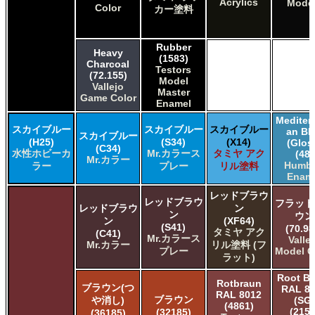
Acrylics
Mode
Color
カー塗料
Rubber
Heavy
(1583)
Charcoal
Testors
(72.155)
Model
Vallejo
Master
Game Color
Enamel
Mediter
スカイブルー
スカイブルー
スカイブルー
an Bl
スカイブルー
(H25)
(S34)
(X14)
(Glos
(C34)
水性ホビーカ
Mr.カラース
タミヤ アク
(48)
Mr.カラー
Humbr
ラー
プレー
リル塗料
Enam
レッドブラウ
レッドブラウ
フラット
レッドブラウ
ン
ン
ウン
ン
(XF64)
(S41)
(70.98
タミヤ アク
(C41)
Mr.カラース
Valle
Mr.カラー
リル塗料 (フ
プレー
Model C
ラット)
Root B
Rotbraun
ブラウン(つ
RAL 8
RAL 8012
ブラウン
や消し)
(SG)
(4861)
(2152
(32185)
(36185)