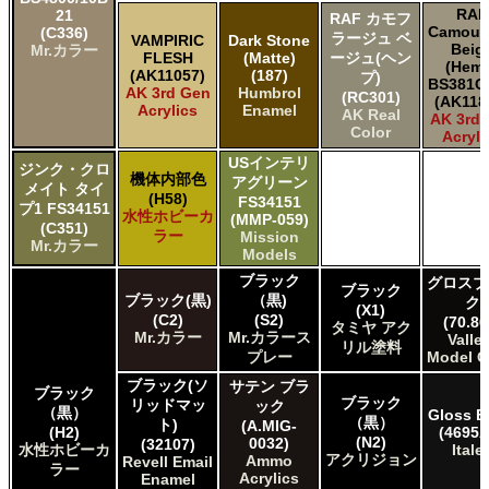
RAF
21
RAF カモフ
Camouf
(C336)
ラージュ ベ
VAMPIRIC
Dark Stone
Beig
Mr.カラー
FLESH
(Matte)
ージュ(ヘン
(Hem
(AK11057)
(187)
プ)
BS381C
AK 3rd Gen
Humbrol
(RC301)
(AK118
Acrylics
Enamel
AK Real
AK 3rd
Color
Acryli
USインテリ
ジンク・クロ
機体内部色
アグリーン
メイト タイ
(H58)
FS34151
プ1 FS34151
水性ホビーカ
(MMP-059)
(C351)
ラー
Mission
Mr.カラー
Models
ブラック
グロスブ
ブラック
ブラック(黒)
（黒)
ク
(X1)
(C2)
(S2)
(70.86
タミヤ アク
Mr.カラー
Mr.カラース
Valle
リル塗料
プレー
Model C
ブラック(ソ
サテン ブラ
ブラック
ブラック
リッドマッ
ック
（黒）
Gloss B
（黒）
ト)
(A.MIG-
(H2)
(4695A
(N2)
0032)
(32107)
水性ホビーカ
Italer
アクリジョン
Ammo
Revell Email
ラー
Acrylics
Enamel