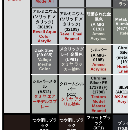
タミヤ タミヤ アクリル塗料
Model Air
ラット
タミヤ タミヤ アクリル塗料 (フラット)
アルミニウム
タミヤ タミヤ エアーモデルスプレー
アルミニウム
研磨された金
(ソリッド メ
(ソリッド メ
属色
Metal. 
タミヤ タミヤ エナメル塗料
タリック)
Alumi
タリック)
(A.MIG-
タミヤ タミヤ トップコート/サーフェイサー/プライマー
(36199)
(4677A
0192)
(32199)
タミヤ タミヤ ラッカー塗料
Revell Aqua
Italer
Ammo
Revell Email
Color
タミヤ タミヤスプレー
Acrylics
Enamel
Acrylic
タミヤ タミヤスプレー
Chro
メタリックグ
ＧＳＩクレオス Mr.カラー
シルバー
Dark Steel
Silve
レイ 金属色
(69.065)
(A.MIG-
ＧＳＩクレオス Mr.カラー GX
(metall
Vallejo
(LP61)
0195)
(191
ＧＳＩクレオス Mr.カラー 色ノ源
Mecha
タミヤ ラッ
Ammo
Humbr
ＧＳＩクレオス Mr.カラー スーパーメタリック
Color
Acrylics
カー塗料
Enam
ＧＳＩクレオス Mr.カラー スーパーメタリック 2
Chrome
ＧＳＩクレオス Mr.カラースプレー
シルバーメタ
Silver FS
クロームシル
ＧＳＩクレオス Mr.クリアカラーGX
ル
17178 (F)
SILV
バー
(AS12)
(1790)
(AK112
ＧＳＩクレオス Mr.クリスタルカラー
(X11)
タミヤ エア
Testors
AK 3rd
ＧＳＩクレオス Mr.サーフェイサー/プライマー
タミヤ アク
Model
Acryli
ーモデルスプ
リル塗料
ＧＳＩクレオス Mr.トップコート
Master
レー
Enamel
ＧＳＩクレオス Mr.メタリックカラーGX
ＧＳＩクレオス Mr.メタルカラー
フラットブラ
つや消しブラ
つや消しブラ
ック
ＧＳＩクレオス アクリジョン
ブラッ
ック
ック
(XF1)
(70.95
ＧＳＩクレオス ガンダムカラー