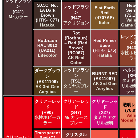
レッドブラウ
S.C.C. No.
Heav
ン
レッドブラウ
Flat Earth
1A Dark
Sien
(C41)
ン
Red
Brown
(72.15
Mr.カラー
(4707AP)
(N47)
(HTK-_077)
Valle
Italeri
アクリジョン
Hataka
Game C
Rot
レッドブ
(Rotbraun)
Rotbraun
Red Primer
ン1
– Red (Red
RAL 8012
Base
Brown)
(H460
(UA211)
(HTK-_175)
(RC067)
水性ホビ
Lifecolor
Hataka
AK Real
ラー
Color
レッドブラウ
ハルレ
ダークブラウ
BURNT RED
ン
(XF9
ン
(AK11097)
タミヤ 
(TS1)
(AK11109)
AK 3rd Gen
タミヤスプレ
リル塗料
AK 3rd Gen
Acrylics
Acrylics
ー
ラット
クリアーレッ
クリアーレッ
クリヤーレッ
透明レ
ド
ド
ド
(70.93
(H90)
(S47)
(X27)
Valle
水性ホビーカ
Mr.カラース
タミヤ アク
Model C
ラー
プレー
リル塗料
Transparent
クリスタル
クリアーレッ
Red (G)