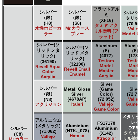
ー
Acrylicos Vallejo Vallejo Metal Color
フラットアル
Acrylicos Vallejo Vallejo Model Air
シルバー
シルバー
シルバー
ミ
Acrylicos Vallejo Vallejo Model Color
（銀）
（銀）
タリッ
(XF16)
Acrylicos Vallejo Vallejo Panzer Aces
(H8)
(S8)
(70.99
タミヤ アク
水性ホビーカ
Mr.カラース
Valle
Citadel Colour Citadel
リル塗料 (フ
ラー
プレー
Model C
E7 Paints E7 Paints
ラット)
HATAKA HOBBY Hataka
シルバー(ソ
Aluminum
Alumi
シルバー(ソ
Humbrol - Hornby Hobbies Humbrol Acrylic
リッド メタ
(F)
(F)
リッド メタ
Humbrol of Hornby Hobbies Humbrol Enamel
(4677)
(1781
リック)
リック)
Italeri Italeri
Testors
Testo
(36190)
(32190)
Model
Mode
Revell Aqua
Lifecolor Lifecolor
Revell Email
Master
Maste
Color
Mission Models Mission Models
Enamel
Acrylic
Enam
Acrylic
Revell of Germany Revell Aqua Color Acrylic
Silver
Revell of Germany Revell Email Enamel
シルバー
Metal. Gloss
(Game
Silve
Testors of Rust-Oleum Group Testors Model Master
（銀）
Silver
Color)
(72.75
Acrylic
(4678AP)
(72.052)
Valle
(N8)
Testors of Rust-Oleum Group Testors Model Master
Italeri
Vallejo
Game A
アクリジョン
Game Color
Enamel
The Scale Modellers Supply SMS
メタリッ
アルミニウム
Xtracolor Xtracolor
レイ
FS17178
(メタリック)
Aluminium
(XF56
ガイアノーツ ガイア エナメル カラー
Aluminium
シルバー
(HTK-_078)
(71.062)
タミヤ 
(X142)
(C8)
ガイアノーツ ガイアカラー
Hataka
Vallejo
Xtracolor
リル塗料
Mr.カラー