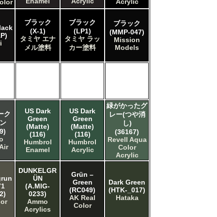
Enamel
Acrylic
Acrylic
olor
ブラック
ブラック
ブラック
lack
(X-1)
(LP1)
(MMP-047)
P)
タミヤ エナ
タミヤ ラッ
Mission
i
メル塗料
カー塗料
Models
緑がかったグ
US Dark
US Dark
ーク
レー(つや消
Green
Green
ン
し)
(Matte)
(Matte)
9)
(36167)
(116)
(116)
jo
Revell Aqua
Humbrol
Humbrol
Air
Color
Enamel
Acrylic
Acrylic
DUNKELGR
Grün –
grun
ÜN
Green
Dark Green
71
(A.MIG-
(RC049)
(HTK-_017)
2)
0233)
AK Real
Hataka
lor
Ammo
Color
Acrylics