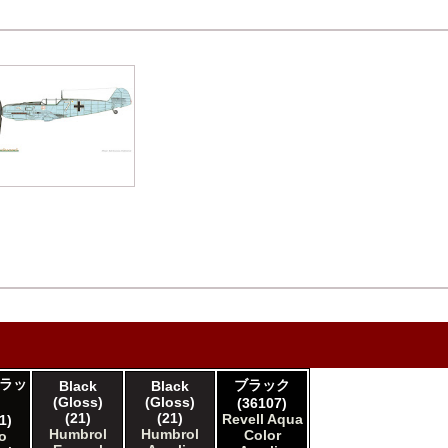
ラッ
ブラック
Black
Black
(Gloss)
(Gloss)
(36107)
(21)
(21)
Revell Aqua
1)
Humbrol
Humbrol
Color
jo