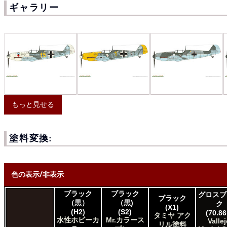
ギャラリー
もっと見せる
塗料変換:
色の表示/非表示
ブラック
ブラック
グロスブ
ブラック
* ボックスをオン/オフにして、同等の色を見つけやすくします。
（黒）
（黒)
ク
(X1)
(H2)
(S2)
(70.86
タミヤ アク
Uncheck ALL
水性ホビーカ
Mr.カラース
Valle
リル塗料