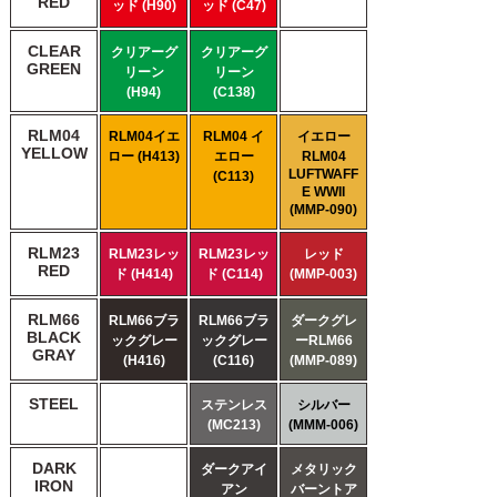
RED
ッド (H90)
ッド (C47)
CLEAR
クリアーグ
クリアーグ
GREEN
リーン
リーン
(H94)
(C138)
RLM04
RLM04イエ
RLM04 イ
イエロー
YELLOW
ロー (H413)
エロー
RLM04
LUFTWAFF
(C113)
E WWII
(MMP-090)
RLM23
RLM23レッ
RLM23レッ
レッド
RED
ド (H414)
ド (C114)
(MMP-003)
RLM66
RLM66ブラ
RLM66ブラ
ダークグレ
BLACK
ックグレー
ックグレー
ーRLM66
GRAY
(H416)
(C116)
(MMP-089)
STEEL
ステンレス
シルバー
(MC213)
(MMM-006)
DARK
ダークアイ
メタリック
IRON
アン
バーントア