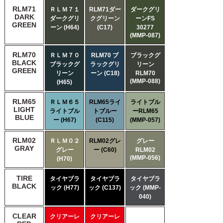
RLM71
ＲＬＭ７１
RLM71ダー
ダークグリ
DARK
ダークグリ
クグリーン
ーンFS
GREEN
ーン (H64)
(C17)
30277
(MMP-087)
RLM70
ＲＬＭ７０
RLM70 ブ
ブラックグ
BLACK
ブラックグ
ラックグリ
リーン
GREEN
リーン
ーン (C18)
RLM70
(MMP-088)
(H65)
RLM65
ＲＬＭ６５
RLM65ライ
ライトブル
LIGHT
ライトブル
トブルー
ーRLM65
BLUE
ー (H67)
(C115)
(MMP-057)
RLM02
ＲＬＭ０２
RLM02グレ
グレー
GRAY
グレー
ー (C60)
RLM02
(MMP-056)
(H70)
TIRE
タイヤブラ
タイヤブラ
タイヤブラ
BLACK
ック (H77)
ック (C137)
ック (MMP-
040)
CLEAR
クリアーレ
クリアーレ