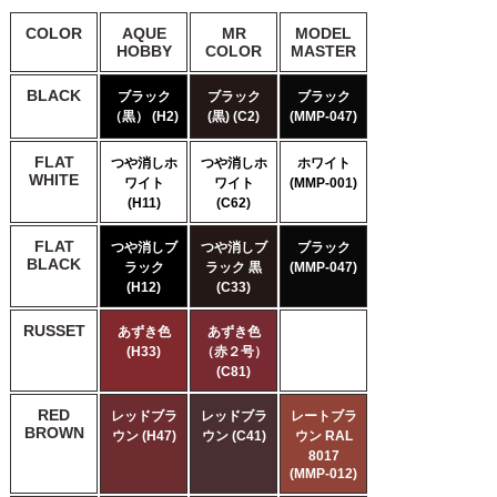
COLOR
AQUE
MR
MODEL
HOBBY
COLOR
MASTER
BLACK
ブラック
ブラック
ブラック
（黒） (H2)
(黒) (C2)
(MMP-047)
FLAT
つや消しホ
つや消しホ
ホワイト
WHITE
ワイト
ワイト
(MMP-001)
(H11)
(C62)
FLAT
つや消しブ
つや消しブ
ブラック
BLACK
ラック
ラック 黒
(MMP-047)
(H12)
(C33)
RUSSET
あずき色
あずき色
(H33)
（赤２号）
(C81)
RED
レッドブラ
レッドブラ
レートブラ
BROWN
ウン (H47)
ウン (C41)
ウン RAL
8017
(MMP-012)