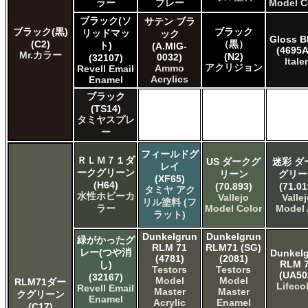
AK INTERACTIVE AK 3rd Gen Acrylics
ラー
プレー
Model C
AK INTERACTIVE AK Acrylics
ブラック(ソ
サテン ブラ
AK INTERACTIVE AK Real Color
ブラック(黒)
ブラック
リッドマッ
ック
Gloss B
(C2)
ALCLAD II ALCLAD II
（黒）
ト)
(A.MIG-
(4695A
Mr.カラー
(N2)
0032)
AMMO by Mig Jimenez Ammo Acrylics
(32107)
Italer
アクリジョン
Ammo
Revell Email
Acrylicos Vallejo Vallejo Game Air
Acrylics
Enamel
Acrylicos Vallejo Vallejo Game Color
ブラック
Acrylicos Vallejo Vallejo Liquid Gold
(TS14)
Acrylicos Vallejo Vallejo Mecha Color
タミヤスプレ
Acrylicos Vallejo Vallejo Metal Color
ー
Acrylicos Vallejo Vallejo Model Air
Acrylicos Vallejo Vallejo Model Color
フィールドグ
ＲＬＭ７１ダ
US ダークグ
迷彩 ダ
レイ
Acrylicos Vallejo Vallejo Panzer Aces
ークグリーン
リーン
グリー
(XF65)
Citadel Colour Citadel
(H64)
(70.893)
(71.01
タミヤ アク
E7 Paints E7 Paints
水性ホビーカ
Vallejo
Valle
リル塗料 (フ
ラー
Model Color
Model 
HATAKA HOBBY Hataka
ラット)
Humbrol - Hornby Hobbies Humbrol Acrylic
Humbrol of Hornby Hobbies Humbrol Enamel
Dunkelgrun
Dunkelgrun
緑がかったグ
RLM 71
RLM71 (SG)
Italeri Italeri
レー(つや消
Dunkel
(4781)
(2081)
Lifecolor Lifecolor
RLM 
し)
Testors
Testors
(UA50
(32167)
Mission Models Mission Models
Model
Model
RLM71ダー
Lifeco
Revell Email
Revell of Germany Revell Aqua Color Acrylic
Master
Master
クグリーン
Enamel
Acrylic
Enamel
Revell of Germany Revell Email Enamel
(C17)