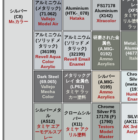
アルミニウム
レイ
Acrylic
FS17178
(メタリック)
Aluminium
(XF56
Aluminium
シルバー
Testors of Rust-Oleum Group Testors Model Master
(HTK-_078)
(71.062)
タミヤ 
(X142)
(C8)
Enamel
Hataka
Vallejo
Xtracolor
リル塗料
Mr.カラー
The Scale Modellers Supply SMS
Model Air
ラット
Xtracolor Xtracolor
アルミニウム
ガイアノーツ ガイア エナメル カラー
アルミニウム
研磨された金
(ソリッド メ
ガイアノーツ ガイアカラー
(ソリッド メ
属色
Metal. 
タリック)
Alumi
タリック)
タミヤ タミヤ アクリル塗料
(A.MIG-
(36199)
(4677A
0192)
(32199)
タミヤ タミヤ アクリル塗料 (フラット)
Revell Aqua
Italer
Ammo
Revell Email
Color
タミヤ タミヤ エアーモデルスプレー
Acrylics
Enamel
Acrylic
タミヤ タミヤ エナメル塗料
Chro
タミヤ タミヤ トップコート/サーフェイサー/プライマー
メタリックグ
シルバー
Dark Steel
Silve
レイ 金属色
タミヤ タミヤ ラッカー塗料
(69.065)
(A.MIG-
(metall
Vallejo
(LP61)
0195)
タミヤ タミヤスプレー
(191
Mecha
タミヤ ラッ
Ammo
Humbr
タミヤ タミヤスプレー
Color
Acrylics
カー塗料
Enam
ＧＳＩクレオス Mr.カラー
Chrome
ＧＳＩクレオス Mr.カラー GX
シルバーメタ
Silver FS
クロームシル
ＧＳＩクレオス Mr.カラー 色ノ源
ル
17178 (F)
SILV
バー
ＧＳＩクレオス Mr.カラー スーパーメタリック
(AS12)
(1790)
(AK112
(X11)
タミヤ エア
Testors
AK 3rd
ＧＳＩクレオス Mr.カラー スーパーメタリック 2
タミヤ アク
Model
Acryli
ーモデルスプ
ＧＳＩクレオス Mr.カラースプレー
リル塗料
Master
レー