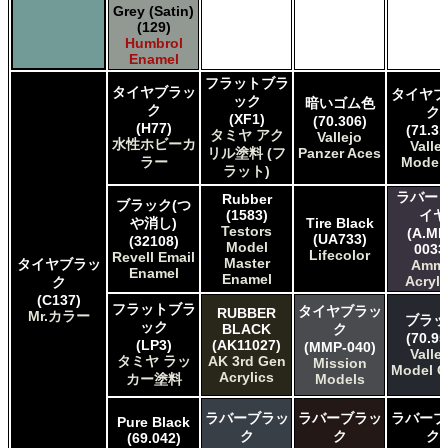
Grey (Satin)
(129)
Humbrol
Enamel
フラットブラ
タイヤブラッ
タイヤブ
ック
暗いゴム色
ク
ク
(XF1)
(70.306)
(H77)
(71.31
タミヤ アク
Vallejo
水性ホビーカ
Valle
リル塗料 (フ
Panzer Aces
ラー
Model 
ラット)
ラバー 
Rubber
ブラック(つ
(1583)
イヤ
や消し)
Tire Black
Testors
(A.MI
(UA733)
(32108)
Model
0033
Lifecolor
Revell Email
Master
タイヤブラッ
Amm
Enamel
Enamel
Acryli
ク
(C137)
フラットブラ
タイヤブラッ
RUBBER
Mr.カラー
ブラッ
ック
BLACK
ク
(70.95
(LP3)
(AK11027)
(MMP-040)
Valle
タミヤ ラッ
AK 3rd Gen
Mission
Model C
Acrylics
カー塗料
Models
ラバーブラッ
ラバーブラッ
ラバーブ
Pure Black
ク
ク
ク
(69.042)