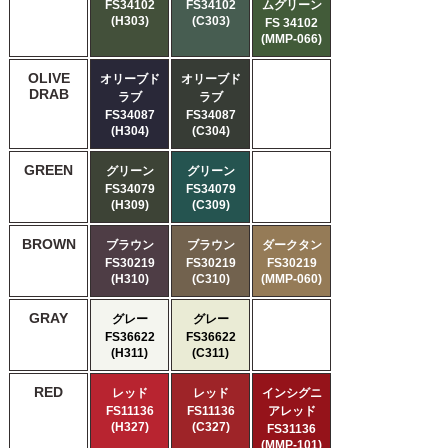
FS34102
FS34102
ムグリーン
(H303)
(C303)
FS 34102
(MMP-066)
OLIVE
オリーブド
オリーブド
DRAB
ラブ
ラブ
FS34087
FS34087
(H304)
(C304)
GREEN
グリーン
グリーン
FS34079
FS34079
(H309)
(C309)
BROWN
ブラウン
ブラウン
ダークタン
FS30219
FS30219
FS30219
(H310)
(C310)
(MMP-060)
GRAY
グレー
グレー
FS36622
FS36622
(H311)
(C311)
RED
レッド
レッド
インシグニ
FS11136
FS11136
アレッド
(H327)
(C327)
FS31136
(MMP-101)