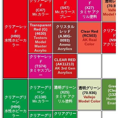
クリアーレッ
透明レ
ド
ド
ド
(70.93
(S47)
(X27)
(C47)
Valle
Mr.カラース
タミヤ アク
Mr.カラー
Model C
プレー
リル塗料
Transparent
クリアーレッ
クリスタル
Red (G)
クリアー
ド
レッド
Clear Red
(4630)
ド
(RC503)
(H90)
(A.MIG-
Testors
AK Real
(N90
水性ホビーカ
0093)
Model
Color
アクリジ
Ammo
ラー
Master
Acrylics
Acrylic
クリヤーレッ
CLEAR RED
ド
(AK11213)
(TS74)
AK 3rd Gen
タミヤスプレ
Acrylics
ー
Gree
クリアーグリ
透明グリーン
透明グリーン
(Clea
ーン
(X25)
(70.936)
(1325
タミヤ アク
(C138)
Vallejo
クリアーグリ
Humbr
Mr.カラー
リル塗料
Model Color
ーン
Enam
(H94)
水性ホビーカ
クリアグリー
クリアーグリ
ラー