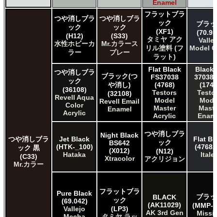
ＧＳＩクレオス Mr.クリアカラーGX
Enamel
ＧＳＩクレオス Mr.クリスタルカラー
フラットブラ
つや消しブラ
つや消しブラ
ＧＳＩクレオス Mr.サーフェイサー/プライマー
ック
ブラッ
ック
ック
ＧＳＩクレオス Mr.トップコート
(XF1)
(70.95
(H12)
(S33)
タミヤ アク
Valle
ＧＳＩクレオス Mr.メタリックカラーGX
水性ホビーカ
Mr.カラース
リル塗料 (フ
Model C
ＧＳＩクレオス Mr.メタルカラー
ラー
プレー
ラット)
ＧＳＩクレオス アクリジョン
Flat Black
Black 
ＧＳＩクレオス ガンダムカラー
つや消しブラ
ブラック(つ
FS37038
37038 
ック
ＧＳＩクレオス ガンダムカラースプレー
や消し)
(4768)
(1749
(36108)
ＧＳＩクレオス ガンダムマーカー
Testors
Testo
(32108)
Revell Aqua
Model
Mode
Revell Email
ＧＳＩクレオス 水性ホビーカラー
Color
Master
Maste
Enamel
Acrylic
Acrylic
Enam
つや消しブラ
Night Black
つや消しブラ
Jet Black
Flat Bl
ック
BS642
(HTK-_100)
(4768A
ック 黒
(X012)
(N12)
Hataka
Italer
(C33)
Xtracolor
アクリジョン
Mr.カラー
フラットブラ
Pure Black
ブラッ
BLACK
ック
(69.042)
(AK11029)
(MMP-0
Vallejo
(LP3)
AK 3rd Gen
Missi
Mecha
タミヤ ラッ