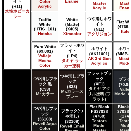
イト
Enamel
Color
Master
Maste
Acrylic
(H11)
Acrylic
Enam
水性ホビーカ
ラー
つや消しホワ
Traffic
White
Flat Wh
イト
White
(Matte)
(4769A
(HTK-_101)
(X405)
(N11)
Italer
Hataka
Xtracolor
アクリジョン
フラットホワ
Pure White
ホワイト
ホワイ
イト
(69.001)
(AK11001)
(MMP-0
Vallejo
(LP4)
AK 3rd Gen
Missi
Mecha
タミヤ ラッ
Acrylics
Mode
Color
カー塗料
フラットブラ
つや消しブラ
つや消しブラ
ック
ブラッ
ック
ック 黒
(XF1)
(70.95
(S33)
タミヤ アク
(C33)
Valle
Mr.カラース
Mr.カラー
リル塗料 (フ
Model C
プレー
ラット)
Flat Black
Black 
つや消しブラ
ブラック(つ
FS37038
37038 
ック
や消し)
(4768)
(1749
(36108)
Testors
Testo
(32108)
Revell Aqua
Model
Mode
Revell Email
Color
Master
Maste
Enamel