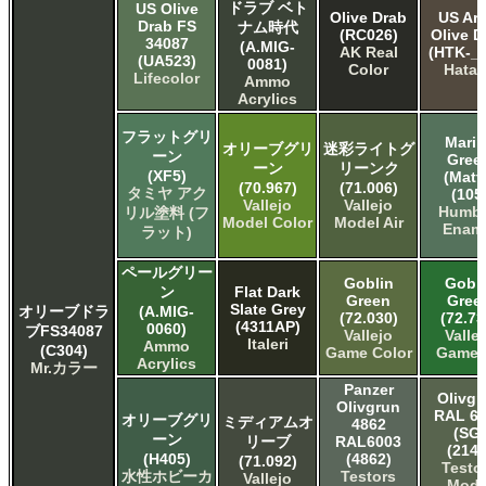
ドラブ ベト
US Olive
Olive Drab
US Ar
Drab FS
ナム時代
(RC026)
Olive D
34087
(A.MIG-
AK Real
(HTK-_0
(UA523)
0081)
Color
Hata
Lifecolor
Ammo
Acrylics
フラットグリ
Marin
オリーブグリ
迷彩ライトグ
ーン
Gree
ーン
リーンク
(XF5)
(Matt
(70.967)
(71.006)
タミヤ アク
(105
Vallejo
Vallejo
Humbr
リル塗料 (フ
Model Color
Model Air
Enam
ラット)
ペールグリー
Goblin
Gobli
ン
Flat Dark
Green
Gree
Slate Grey
オリーブドラ
(A.MIG-
(72.030)
(72.73
(4311AP)
0060)
ブFS34087
Vallejo
Valle
Italeri
Ammo
(C304)
Game Color
Game A
Acrylics
Mr.カラー
Panzer
Olivgr
Olivgrun
RAL 6
オリーブグリ
ミディアムオ
4862
(SG)
ーン
リーブ
RAL6003
(2149
(H405)
(4862)
(71.092)
Testo
水性ホビーカ
Testors
Vallejo
Mode