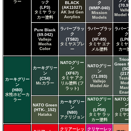
ブラッ
ラー
ック
BLACK
ク
(70.95
(LP3)
(AK11027)
(MMP-040)
Valle
タミヤ ラッ
AK 3rd Gen
Mission
Model C
Acrylics
カー塗料
Models
ラバーブラッ
ラバーブラッ
ラバーブ
Pure Black
ク
ク
ク
(69.042)
Vallejo
(TS82)
(XF-85)
(LP65
Mecha
タミヤスプレ
タミヤ エナ
タミヤ 
Color
ー
メル塗料
カー塗
Tricol
NATOグリー
Green 
NATOグリー
カーキグリー
ン
(SG)
ン
ン
(XF67)
(2173
(71.093)
タミヤ アク
Testo
(C54)
カーキグリー
Vallejo
Mode
Mr.カラー
リル塗料 (フ
ン
Model Air
Maste
ラット)
(H80)
Enam
水性ホビーカ
NATOグリー
NATO
ラー
カーキグリー
ン
ン
NATO Green
ン
(HTK-_152)
(LP58)
(TS61
(N80)
Hataka
タミヤ ラッ
タミヤス
アクリジョン
カー塗料
ー
クリアーレッ
クリヤーレッ