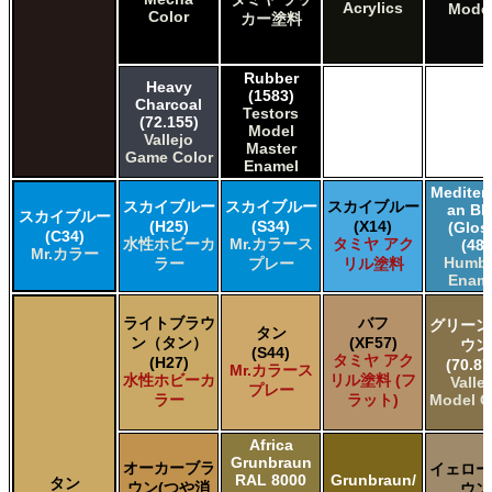
Acrylics
Mode
Color
カー塗料
Rubber
Heavy
(1583)
Charcoal
Testors
(72.155)
Model
Vallejo
Master
Game Color
Enamel
Mediter
スカイブルー
スカイブルー
スカイブルー
an Bl
スカイブルー
(H25)
(S34)
(X14)
(Glos
(C34)
水性ホビーカ
Mr.カラース
タミヤ アク
(48)
Mr.カラー
Humbr
ラー
プレー
リル塗料
Enam
ライトブラウ
バフ
グリーン
タン
ン（タン）
(XF57)
ウン
(S44)
タミヤ アク
(H27)
(70.87
Mr.カラース
水性ホビーカ
リル塗料 (フ
Valle
プレー
ラー
ラット)
Model C
Africa
Grunbraun
オーカーブラ
イェロー
RAL 8000
Grunbraun/
タン
ウン(つや消
ウン