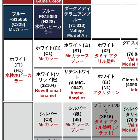
Game Color
ダークメディ
ブルー
ブルー
テラニアンブ
FS15050
FS15050
ルー
(H328)
(C328)
(71.313)
水性ホビーカ
Mr.カラー
Vallejo
ラー
Model Air
グロスホ
ホワイト (白)
ホワイト
ホワイト(白)
ト
(S1)
(X2)
(C1)
(70.84
Mr.カラース
タミヤ アク
Mr.カラー
ホワイト
Valle
プレー
リル塗料
Model C
（白）
(H1)
サテンホワイ
ホワイト(ソ
水性ホビーカ
ホワイト
ト
リッド艶)
Gloss W
ラー
（白）
(A.MIG-
(4696A
(32104)
(N1)
0047)
Italer
Revell Email
アクリジョン
Ammo
Enamel
Acrylics
フラットアル
シルバー
シルバー
ミ
シルバー
（銀）
タリッ
(XF16)
(C8)
(S8)
(70.99
タミヤ アク
Mr.カラー
Mr.カラース
Valle
リル塗料 (フ
プレー
Model C
ラット)