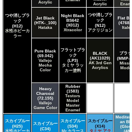
Acrylic
Acrylic
Enam
つや消しブラ
つや消しブラ
Night Black
Jet Black
Flat Bl
ック
BS642
ック
(HTK-_100)
(4768A
(X012)
(N12)
(H12)
Hataka
Italer
Xtracolor
アクリジョン
水性ホビーカ
ラー
フラットブラ
Pure Black
ブラッ
BLACK
ック
(69.042)
(AK11029)
(MMP-0
Vallejo
(LP3)
AK 3rd Gen
Missi
Mecha
タミヤ ラッ
Acrylics
Mode
Color
カー塗料
Rubber
Heavy
(1583)
Charcoal
Testors
(72.155)
Model
Vallejo
Master
Game Color
Enamel
Mediter
スカイブルー
スカイブルー
スカイブルー
an Bl
スカイブルー
(H25)
(S34)
(X14)
(Glos
(C34)
水性ホビーカ
Mr.カラース
タミヤ アク
(48)