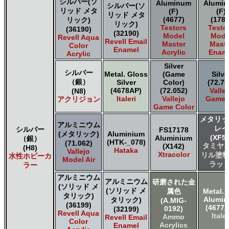
シルバー(ソ
Aluminum
Alumi
シルバー(ソ
リッド メタ
(F)
(F)
リッド メタ
(4677)
(1781
リック)
リック)
Testors
Testo
(36190)
(32190)
Model
Mode
Revell Aqua
Revell Email
Master
Maste
Color
Enamel
Acrylic
Enam
Acrylic
Silver
シルバー
Metal. Gloss
(Game
Silve
（銀）
Silver
Color)
(72.75
(4678AP)
(72.052)
Valle
(N8)
Italeri
Vallejo
Game A
アクリジョン
Game Color
メタリッ
アルミニウム
レイ
シルバー
FS17178
(メタリック)
Aluminium
(XF56
Aluminium
（銀）
(HTK-_078)
(71.062)
タミヤ 
(X142)
(H8)
Hataka
Vallejo
Xtracolor
リル塗料
水性ホビーカ
Model Air
ラット
ラー
アルミニウム
アルミニウム
研磨された金
(ソリッド メ
(ソリッド メ
属色
Metal. 
タリック)
Alumi
タリック)
(A.MIG-
(36199)
(4677A
0192)
(32199)
Revell Aqua
Italer
Ammo
Revell Email
Color
Acrylics
Enamel