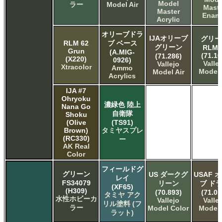
Model
ラー
Model Air
Maste
Master
Enam
Acrylic
オリーブドラ
IJAオリーブ
グリー
RLM 62
ブ ベース
グリーン
RLM6
Grun
(A.MIG-
(71.10
(71.286)
(X220)
0926)
Valle
Vallejo
Xtracolor
Ammo
Model 
Model Air
Acrylics
IJA #7
Ohryoku
濃緑色 陸上
Nana Go
自衛隊
Shoku
(Olive
(TS91)
Brown)
タミヤスプレ
(RC330)
ー
AK Real
Color
フィールドグ
グリーン
US ダークグ
USAF 
レイ
FS34079
リーン
ブ ド
(XF65)
(H309)
(70.893)
(71.01
タミヤ アク
水性ホビーカ
Vallejo
Valle
リル塗料 (フ
ラー
Model Color
Model 
ラット)