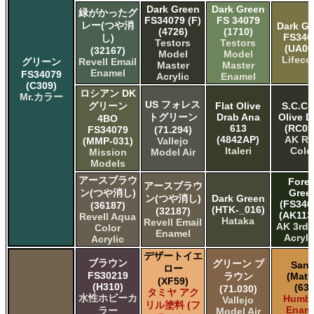
Dark Green
Dark Green
緑がかったグ
FS34079 (F)
FS 34079
レー(つや消
Dark Gr
(4726)
(1710)
FS340
し)
Testors
Testors
(UA00
(32167)
Model
Model
Lifeco
グリーン
Revell Email
Master
Master
Enamel
FS34079
Acrylic
Enamel
(C309)
ロシアン DK
Mr.カラー
US フォレス
グリーン
Flat Olive
S.C.C.
トグリーン
Drab Ana
Olive D
4BO
613
(RC03
FS34079
(71.294)
(4842AP)
AK Re
(MMP-031)
Vallejo
Italeri
Colo
Mission
Model Air
Models
アースブラウ
Fores
アースブラウ
ン(つや消し)
Gree
ン(つや消し)
Dark Green
(FS340
(36187)
(HTK-_016)
(32187)
(AK113
Revell Aqua
Hataka
Revell Email
AK 3rd
Color
Enamel
Acryli
Acrylic
デザートイエ
ブラウン
グリーン ブ
San
ロー
FS30219
ラウン
(Matt
(XF59)
(H310)
(63)
(71.030)
タミヤ アク
水性ホビーカ
Humbr
Vallejo
リル塗料 (フ
Enam
ラー
Model Air