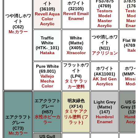
FS37875
37875 
ホワイト
イト
(4769)
(1768
(32105)
(36105)
Testors
Testo
Revell Email
Revell Aqua
つや消しホワ
Model
Mode
Enamel
Color
Master
Maste
イト
Acrylic
Acrylic
Enam
(C62)
Mr.カラー
つや消しホワ
Traffic
White
Flat Wh
イト
White
(Matte)
(4769A
(HTK-_101)
(X405)
(N11)
Italer
Hataka
Xtracolor
アクリジョン
フラットホワ
Pure White
ホワイト
ホワイ
イト
(69.001)
(AK11001)
(MMP-0
Vallejo
(LP4)
AK 3rd Gen
Missi
Mecha
タミヤ ラッ
Acrylics
Mode
Color
カー塗料
エアクラフト
明灰緑色
Light Grey
US Gu
グレー
(XF14)
(Matte)
Grey (Sa
タミヤ アク
(H57)
(147)
(129
水性ホビーカ
リル塗料 (フ
Humbrol
Humbr
エアクラフト
Enamel
Acryl
ラー
ラット)
グレー
(C73)
Mr.カラー
US Gull