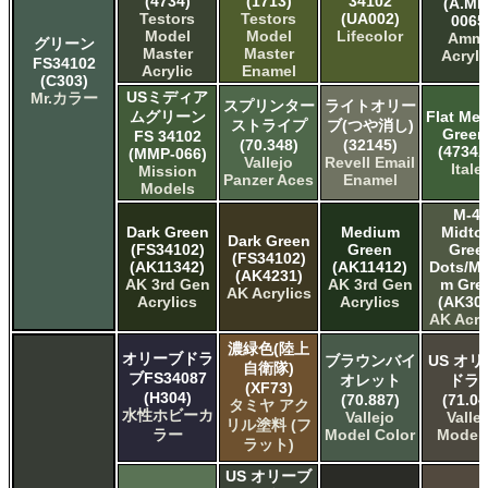
(4734)
(1713)
34102
(A.MI
Testors
Testors
(UA002)
0065
Model
Model
Lifecolor
Amm
グリーン
Master
Master
Acryli
FS34102
Acrylic
Enamel
(C303)
USミディア
Mr.カラー
スプリンター
ライトオリー
ムグリーン
Flat Me
ストライプ
ブ(つや消し)
Green 
FS 34102
(70.348)
(32145)
(4734A
(MMP-066)
Vallejo
Revell Email
Italer
Mission
Panzer Aces
Enamel
Models
M-4
Dark Green
Medium
Midto
Dark Green
(FS34102)
Green
Gree
(FS34102)
(AK11342)
(AK11412)
Dots/M
(AK4231)
AK 3rd Gen
AK 3rd Gen
m Gre
AK Acrylics
Acrylics
Acrylics
(AK302
AK Acry
濃緑色(陸上
オリーブドラ
ブラウンバイ
US オ
自衛隊)
ブFS34087
オレット
ドラ
(XF73)
(H304)
(70.887)
(71.04
タミヤ アク
水性ホビーカ
Vallejo
Valle
リル塗料 (フ
ラー
Model Color
Model 
ラット)
US オリーブ