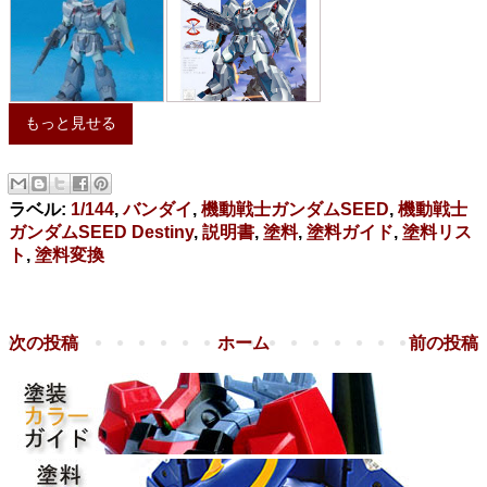
もっと見せる
ラベル:
1/144
,
バンダイ
,
機動戦士ガンダムSEED
,
機動戦士
ガンダムSEED Destiny
,
説明書
,
塗料
,
塗料ガイド
,
塗料リス
ト
,
塗料変換
次の投稿
ホーム
前の投稿