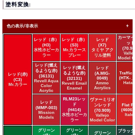
塗料変換:
色の表示/非表示
カーマイ
レッド（赤）
レッド（赤）
レッド
* ボックスをオン/オフにして、同等の色を見つけやすくしま
ッド
(H3)
(S3)
(X7)
す。
(70.90
水性ホビーカ
Mr.カラース
タミヤ アク
Valle
ラー
プレー
リル塗料
Model C
Uncheck ALL
AK INTERACTIVE AK 3rd Gen Acrylics
レッド(燃え
レッド(燃え
レッド
AK INTERACTIVE AK Acrylics
るような赤)
るような赤)
Traffic
(A.MIG-
レッド(赤)
(36131)
AK INTERACTIVE AK Real Color
(HTK-_1
0049)
(32131)
(C3)
Revell Aqua
ALCLAD II ALCLAD II
Hata
Ammo
Revell Email
Mr.カラー
Color
Acrylics
Enamel
AMMO by Mig Jimenez Ammo Acrylics
Acrylic
Acrylicos Vallejo Vallejo Game Air
RLM23レッ
ヴァーミリオ
Acrylicos Vallejo Vallejo Game Color
レッド
ド
ンレッド
Flat R
Acrylicos Vallejo Vallejo Liquid Gold
(MMP-003)
(H414)
(4606A
(70.909)
Acrylicos Vallejo Vallejo Mecha Color
Mission
水性ホビーカ
Italer
Vallejo
Models
Acrylicos Vallejo Vallejo Metal Color
ラー
Model Color
Acrylicos Vallejo Vallejo Model Air
グリーン
グリーン
Acrylicos Vallejo Vallejo Model Color
ブラック
グリーン