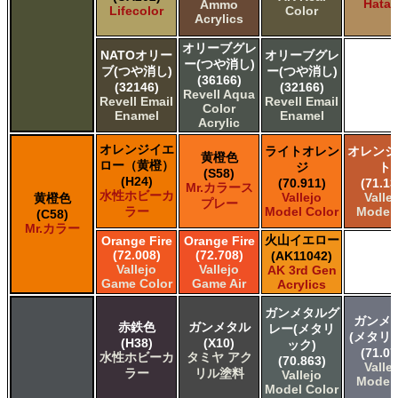
Hata
Ammo
Lifecolor
Color
Acrylics
オリーブグレ
NATOオリー
オリーブグレ
ー(つや消し)
ブ(つや消し)
ー(つや消し)
(36166)
(32146)
(32166)
Revell Aqua
Revell Email
Revell Email
Color
Enamel
Enamel
Acrylic
オレンジイエ
ライトオレン
オレンジ
黄橙色
ロー（黄橙）
ジ
ト
(S58)
(H24)
(70.911)
(71.13
Mr.カラース
水性ホビーカ
Vallejo
Valle
黄橙色
プレー
ラー
Model Color
Model 
(C58)
Mr.カラー
火山イエロー
Orange Fire
Orange Fire
(72.008)
(72.708)
(AK11042)
Vallejo
Vallejo
AK 3rd Gen
Game Color
Game Air
Acrylics
ガンメタルグ
ガンメ
赤鉄色
ガンメタル
レー(メタリ
(メタリ
(H38)
(X10)
ック)
(71.07
水性ホビーカ
タミヤ アク
(70.863)
Valle
ラー
リル塗料
Vallejo
Model 
Model Color