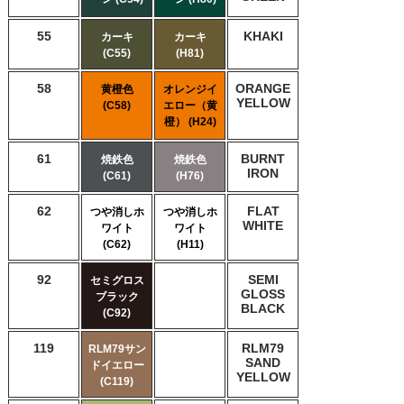
55
KHAKI
カーキ
カーキ
(C55)
(H81)
58
ORANGE
黄橙色
オレンジイ
YELLOW
(C58)
エロー（黄
橙） (H24)
61
BURNT
焼鉄色
焼鉄色
IRON
(C61)
(H76)
62
FLAT
つや消しホ
つや消しホ
WHITE
ワイト
ワイト
(C62)
(H11)
92
SEMI
セミグロス
GLOSS
ブラック
BLACK
(C92)
119
RLM79
RLM79サン
SAND
ドイエロー
YELLOW
(C119)