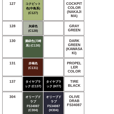
127
COCKPIT
コクピット
COLOR
色(中島系)
(NAKAJI
(C127)
MA)
128
GRAY
灰緑色
GREEN
(C128)
130
DARK
濃緑色(川崎
GREEN
系) (C130)
(KAWASA
KI)
131
PROPEL
赤褐色
LER
(C131)
COLOR
137
TIRE
タイヤブラ
タイヤブラ
BLACK
ック (C137)
ック (H77)
304
OLIVE
オリーブド
オリーブド
DRAB
ラブ
ラブ
FS34087
FS34087
FS34087
(C304)
(H304)