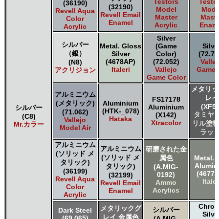
Testors
Testo
(36190)
(32190)
タミヤ タミヤ トップコート/サーフェイサー/プライマー
Model
Mode
Revell Aqua
Revell Email
Master
Maste
Color
タミヤ タミヤ ラッカー塗料
Enamel
Acrylic
Enam
Acrylic
タミヤ タミヤスプレー
Silver
タミヤ タミヤスプレー
シルバー
Metal. Gloss
(Game
Silve
ＧＳＩクレオス Mr.カラー
（銀）
Silver
Color)
(72.75
ＧＳＩクレオス Mr.カラー GX
(4678AP)
(72.052)
Valle
(N8)
Italeri
Vallejo
Game A
アクリジョン
ＧＳＩクレオス Mr.カラー 色ノ源
Game Color
ＧＳＩクレオス Mr.カラー スーパーメタリック
メタリッ
ＧＳＩクレオス Mr.カラー スーパーメタリック 2
アルミニウム
レイ
FS17178
ＧＳＩクレオス Mr.カラースプレー
(メタリック)
Aluminium
(XF56
Aluminium
シルバー
(HTK-_078)
ＧＳＩクレオス Mr.クリアカラーGX
(71.062)
タミヤ 
(X142)
(C8)
Hataka
Vallejo
ＧＳＩクレオス Mr.クリスタルカラー
Xtracolor
リル塗料
Mr.カラー
Model Air
ラット
ＧＳＩクレオス Mr.サーフェイサー/プライマー
ＧＳＩクレオス Mr.トップコート
アルミニウム
アルミニウム
研磨された金
ＧＳＩクレオス Mr.メタリックカラーGX
(ソリッド メ
(ソリッド メ
属色
Metal. 
タリック)
ＧＳＩクレオス Mr.メタルカラー
Alumi
タリック)
(A.MIG-
(36199)
ＧＳＩクレオス アクリジョン
(4677A
0192)
(32199)
Revell Aqua
Italer
Ammo
Revell Email
ＧＳＩクレオス ガンダムカラー
Color
Acrylics
Enamel
ＧＳＩクレオス ガンダムカラースプレー
Acrylic
ＧＳＩクレオス ガンダムマーカー
Chro
メタリックグ
シルバー
Dark Steel
Silve
ＧＳＩクレオス 水性ホビーカラー
レイ 金属色
(69.065)
(A.MIG-