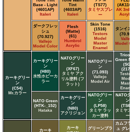
Base - Light
Tint
(TS77)
(AK110
(4601AP)
(4603AP)
タミヤスプレ
AK 3rd
Italeri
Italeri
Acryli
ー
Skin Tone
ダークフレッ
Flesh
タンイエ
(1516)
シュ
(Matte)
Testors
(70.91
(61)
(70.927)
Model
Valle
Humbrol
Vallejo
Master
Model C
Acrylic
Model Color
Enamel
Tricol
NATOグリー
Green 
カーキグリー
NATOグリー
ン
(SG)
ン
ン
(XF67)
(2173
(H80)
(71.093)
タミヤ アク
Testo
水性ホビーカ
Vallejo
カーキグリー
Mode
リル塗料 (フ
ラー
Model Air
ン
Maste
ラット)
Enam
(C54)
Mr.カラー
NATOグリー
NATO
カーキグリー
ン
ン
NATO Green
ン
(HTK-_152)
(LP58)
(TS61
(N80)
Hataka
タミヤ ラッ
タミヤス
アクリジョン
カー塗料
ー
カムフラ
カーキ
グリーンブラ
ュ グレ
カーキ