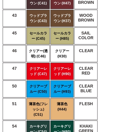
BROWN
ウン (C41)
ウン (H47)
43
WOOD
ウッドブラ
ウッドブラ
BROWN
ウン (C43)
ウン (H37)
45
SAIL
セールカラ
セールカラ
COLOR
ー (C45)
ー (H85)
46
CLEAR
クリアー(透
クリアー
明) (C46)
(H30)
47
CLEAR
クリアーレ
クリアーレ
RED
ッド (C47)
ッド (H90)
50
CLEAR
クリアーブ
クリアーブ
BLUE
ルー (C50)
ルー (H93)
51
FLESH
薄茶色(フレ
薄茶色
ッシュ)
(H44)
(C51)
54
KHAKI
カーキグリ
カーキグリ
GREEN
ーン (C54)
ーン (H80)