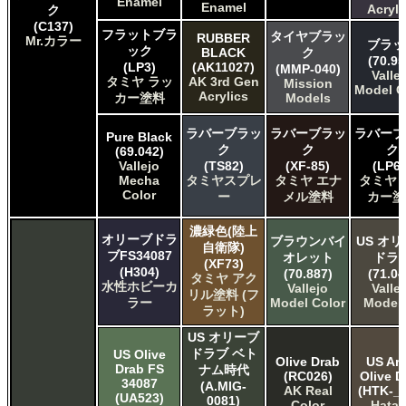
Enamel
Enamel
Acryli
ク
(C137)
フラットブラ
タイヤブラッ
RUBBER
Mr.カラー
ブラッ
ック
BLACK
ク
(70.95
(LP3)
(AK11027)
(MMP-040)
Valle
タミヤ ラッ
AK 3rd Gen
Mission
Model C
Acrylics
カー塗料
Models
ラバーブラッ
ラバーブラッ
ラバーブ
Pure Black
ク
ク
ク
(69.042)
Vallejo
(TS82)
(XF-85)
(LP65
Mecha
タミヤスプレ
タミヤ エナ
タミヤ 
Color
ー
メル塗料
カー塗
濃緑色(陸上
オリーブドラ
ブラウンバイ
US オ
自衛隊)
ブFS34087
オレット
ドラ
(XF73)
(H304)
(70.887)
(71.04
タミヤ アク
水性ホビーカ
Vallejo
Valle
リル塗料 (フ
ラー
Model Color
Model 
ラット)
US オリーブ
ドラブ ベト
US Olive
Olive Drab
US Ar
Drab FS
ナム時代
(RC026)
Olive D
34087
(A.MIG-
AK Real
(HTK-_0
(UA523)
0081)
Color
Hata