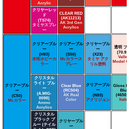
Acrylic
クリヤーレッ
CLEAR RED
ド
(AK11213)
(TS74)
AK 3rd Gen
タミヤスプレ
Acrylics
ー
クリアーブル
クリアーブル
クリヤーブル
透明 ブ
ー
ー
ー
(70.93
(H93)
(S50)
(X23)
Valle
水性ホビーカ
Mr.カラース
タミヤ アク
Model C
ラー
プレー
リル塗料
クリスタル
ライト ブル
クリアーブル
クリアーブル
Clear Blue
Gloss L
ー
ー
(RC504)
Blue
ー
(A.MIG-
AK Real
(4650A
(N93)
(C50)
0098)
Color
Italer
アクリジョン
Mr.カラー
Ammo
Acrylics
クリスタル
ブラック ブ
クリヤーブル
ルー (テイル
ー