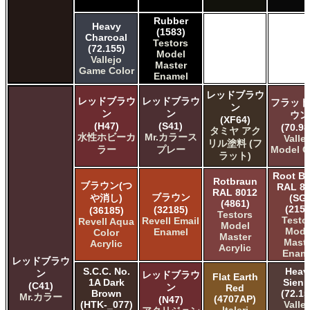
Rubber
Heavy
(1583)
Charcoal
Testors
(72.155)
Model
Vallejo
Master
Game Color
Enamel
レッドブラウ
レッドブラウ
レッドブラウ
フラット
ン
ン
ン
ウン
(XF64)
(H47)
(S41)
(70.98
タミヤ アク
水性ホビーカ
Mr.カラース
Valle
リル塗料 (フ
ラー
プレー
Model C
ラット)
Root B
Rotbraun
ブラウン(つ
RAL 8
RAL 8012
ブラウン
や消し)
(SG)
(4861)
(2152
(32185)
(36185)
Testors
Testo
Revell Email
Revell Aqua
Model
Mode
Enamel
Color
Master
Maste
Acrylic
Acrylic
Enam
レッドブラウ
S.C.C. No.
Heav
ン
レッドブラウ
Flat Earth
1A Dark
Sien
(C41)
ン
Red
Brown
(72.15
Mr.カラー
(4707AP)
(N47)
(HTK-_077)
Valle
Italeri