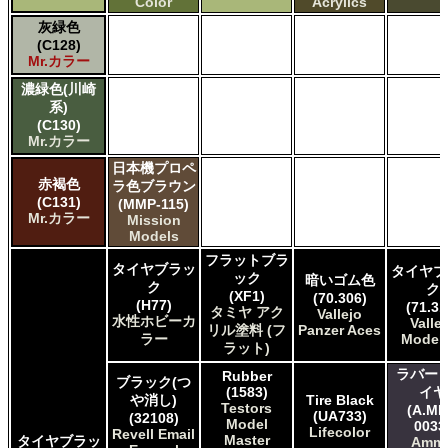
Color
Acrylics
灰緑色
(C128)
Mr.カラー
濃緑色(川崎
系)
(C130)
Mr.カラー
日本機プロペ
赤褐色
ラ色ブラウン
(C131)
(MMP-115)
Mr.カラー
Mission
Models
フラットブラ
タイヤブラッ
タイヤブ
ック
暗いゴム色
ク
ク
(XF1)
(70.306)
(H77)
(71.31
タミヤ アク
Vallejo
水性ホビーカ
Valle
リル塗料 (フ
Panzer Aces
ラー
Model 
ラット)
ラバー 
Rubber
ブラック(つ
(1583)
イヤ
や消し)
Tire Black
Testors
(A.MI
(UA733)
(32108)
Model
0033
Lifecolor
Revell Email
Master
タイヤブラッ
Amm