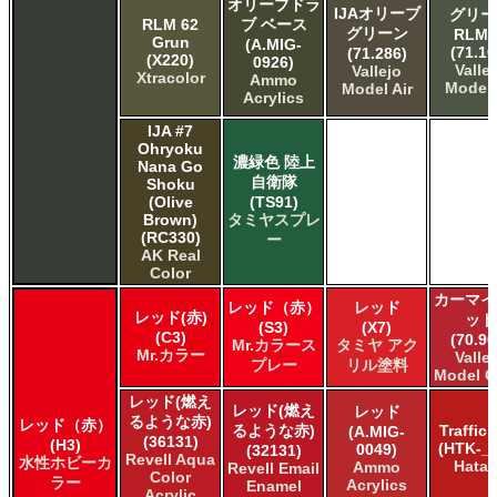
オリーブドラ
IJAオリーブ
グリー
RLM 62
ブ ベース
グリーン
RLM6
Grun
(A.MIG-
(71.10
(71.286)
(X220)
0926)
Valle
Vallejo
Xtracolor
Ammo
Model 
Model Air
Acrylics
IJA #7
Ohryoku
濃緑色 陸上
Nana Go
自衛隊
Shoku
(Olive
(TS91)
Brown)
タミヤスプレ
(RC330)
ー
AK Real
Color
カーマイ
レッド（赤）
レッド
レッド(赤)
ッド
(S3)
(X7)
(C3)
(70.90
Mr.カラース
タミヤ アク
Mr.カラー
Valle
プレー
リル塗料
Model C
レッド(燃え
レッド(燃え
レッド
るような赤)
レッド（赤）
るような赤)
Traffic
(A.MIG-
(36131)
(H3)
(HTK-_1
0049)
(32131)
Revell Aqua
水性ホビーカ
Hata
Ammo
Revell Email
Color
ラー
Acrylics
Enamel
Acrylic