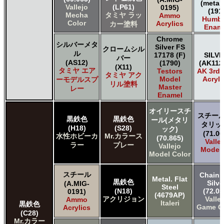
(metall
Vallejo
(LP61)
0195)
(191
Mecha
タミヤ ラッ
Ammo
Humbr
Color
Acrylics
カー塗料
Enam
Chrome
シルバーメタ
Silver FS
クロームシル
ル
17178 (F)
SILV
バー
(AS12)
(1790)
(AK112
(X11)
タミヤ エア
Testors
AK 3rd
タミヤ アク
Model
Acryli
ーモデルスプ
リル塗料
Master
レー
Enamel
オイリースチ
スチール
黒鉄色
黒鉄色
ール(メタリ
タリッ
(H18)
(S28)
ック)
(71.06
水性ホビーカ
Mr.カラース
(70.865)
Valle
ラー
プレー
Vallejo
Model 
Model Color
スチール
Chainm
Metal. Flat
黒鉄色
Silve
(A.MIG-
Steel
(N18)
(72.05
0191)
(4679AP)
アクリジョン
Valle
Ammo
Italeri
黒鉄色
Game C
Acrylics
(C28)
Mr.カラー