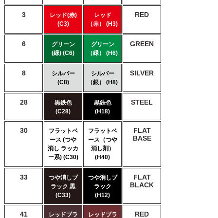
3
RED
レッド(赤)
レッド
(C3)
（赤） (H3)
6
GREEN
グリーン
グリーン
(緑) (C6)
（緑） (H6)
8
SILVER
シルバー
シルバー
(C8)
（銀） (H8)
28
STEEL
黒鉄色
黒鉄色
(C28)
(H18)
30
FLAT
フラットベ
フラットベ
BASE
ース (つや
ース（つや
消し ラッカ
消し剤）
ー系) (C30)
(H40)
33
FLAT
つや消しブ
つや消しブ
BLACK
ラック 黒
ラック
(C33)
(H12)
41
RED
レッドブラ
レッドブラ