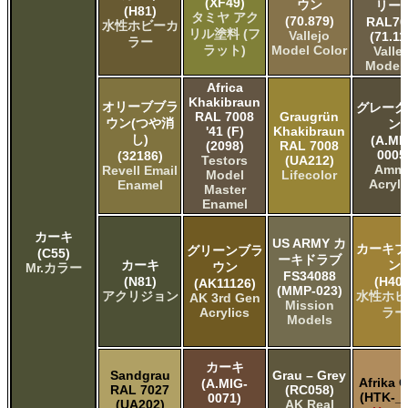
(XF49)
ウン
リー
(H81)
タミヤ アク
(70.879)
RAL70
水性ホビーカ
リル塗料 (フ
Vallejo
(71.11
ラー
ラット)
Model Color
Valle
Model 
Africa
Khakibraun
オリーブブラ
グレーグ
RAL 7008
Graugrün
ウン(つや消
ン
'41 (F)
Khakibraun
し)
(A.MI
(2098)
RAL 7008
0005
(32186)
Testors
(UA212)
Amm
Revell Email
Model
Lifecolor
Acryli
Enamel
Master
Enamel
カーキ
US ARMY カ
カーキブ
グリーンブラ
(C55)
ーキドラブ
カーキ
ン
ウン
Mr.カラー
FS34088
(N81)
(H404
(AK11126)
(MMP-023)
アクリジョン
水性ホビ
AK 3rd Gen
Mission
Acrylics
ラー
Models
カーキ
Sandgrau
Grau – Grey
Afrika 
(A.MIG-
RAL 7027
(RC058)
(HTK-_3
0071)
(UA202)
AK Real