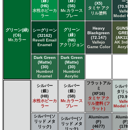
（緑）
（緑）
ーン
Acrylicos Vallejo Vallejo Panzer Aces
(X5)
(H6)
(S6)
(70.98
Citadel Colour Citadel
タミヤ アク
水性ホビーカ
Mr.カラース
Valle
E7 Paints E7 Paints
リル塗料
ラー
プレー
Model C
HATAKA HOBBY Hataka
Humbrol - Hornby Hobbies Humbrol Acrylic
Heavy
GUNSH
グリーン
グリーン(緑)
シーグリーン
Humbrol of Hornby Hobbies Humbrol Enamel
Blackgreen
GREE
（緑）
(C6)
(32162)
Italeri Italeri
(72.147)
(AK111
Mr.カラー
Revell Email
(N6)
Lifecolor Lifecolor
Vallejo
AK 3rd
Enamel
アクリジョン
Game Color
Acryli
Mission Models Mission Models
Revell of Germany Revell Aqua Color Acrylic
Dark Green
Dark Green
Revell of Germany Revell Email Enamel
(Matte)
(Matte)
Testors of Rust-Oleum Group Testors Model Master
(30)
(30)
Acrylic
Humbrol
Humbrol
Enamel
Acrylic
Testors of Rust-Oleum Group Testors Model Master
Enamel
フラットアル
シルバー
シルバー
シルバー
The Scale Modellers Supply SMS
ミ
（銀）
（銀）
タリッ
Xtracolor Xtracolor
(XF16)
(H8)
(S8)
(70.99
タミヤ アク
ガイアノーツ ガイア エナメル カラー
水性ホビーカ
Mr.カラース
Valle
リル塗料 (フ
ガイアノーツ ガイアカラー
ラー
プレー
Model C
ラット)
タミヤ タミヤ アクリル塗料
シルバー(ソ
Aluminum
Alumi
タミヤ タミヤ アクリル塗料 (フラット)
シルバー(ソ
リッド メタ
(F)
(F)
タミヤ タミヤ エアーモデルスプレー
リッド メタ
(4677)
(1781
リック)
リック)
タミヤ タミヤ エナメル塗料