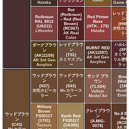
アクリジョン
Hataka
Game C
Rot
レッドブ
(Rotbraun)
Rotbraun
Red Primer
ン1
– Red (Red
RAL 8012
Base
Brown)
(H460
(UA211)
(HTK-_175)
(RC067)
水性ホビ
Lifecolor
Hataka
AK Real
ラー
Color
レッドブラウ
ハルレ
ダークブラウ
BURNT RED
ン
(XF9
ン
(AK11097)
タミヤ 
(TS1)
(AK11109)
AK 3rd Gen
タミヤスプレ
リル塗料
AK 3rd Gen
Acrylics
Acrylics
ー
ラット
ウッドブラウ
ウッドブラウ
サンド ブラ
Brow
ン
ン
ウン
(Matt
(H37)
(S43)
(186
(71.034)
水性ホビーカ
Mr.カラース
Humbr
Vallejo
Enam
ラー
プレー
Model Air
Military
クレイブラウ
Brown
No.8 Ea
ウッドブラウ
FS30117
Earth Red
ン
Red
ン
(1701)
FS30117
(A.MIG-
(RC03
(C43)
Testors
(UA306)
0079)
AK Re
Mr.カラー