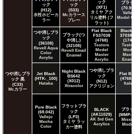
ック
ブラッ
ック
ック
(XF1)
(70.95
(H12)
(S33)
タミヤ アク
Valle
水性ホビーカ
Mr.カラース
リル塗料 (フ
Model C
ラー
プレー
ラット)
Flat Black
Black 
つや消しブラ
ブラック(つ
FS37038
37038 
ック
や消し)
(4768)
(1749
(36108)
Testors
Testo
(32108)
Revell Aqua
Model
Mode
Revell Email
Color
Master
Maste
Enamel
Acrylic
Acrylic
Enam
つや消しブラ
Night Black
つや消しブラ
Jet Black
Flat Bl
ック
BS642
(HTK-_100)
(4768A
ック 黒
(X012)
(N12)
Hataka
Italer
(C33)
Xtracolor
アクリジョン
Mr.カラー
フラットブラ
Pure Black
ブラッ
BLACK
ック
(69.042)
(AK11029)
(MMP-0
Vallejo
(LP3)
AK 3rd Gen
Missi
Mecha
タミヤ ラッ
Acrylics
Mode
Color
カー塗料