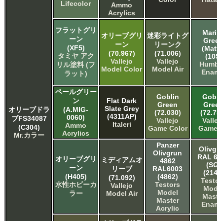
Lifecolor
Ammo
Acrylics
フラットグリ
Marin
オリーブグリ
迷彩ライトグ
ーン
Gree
ーン
リーンク
(XF5)
(Matt
(70.967)
(71.006)
タミヤ アク
(105
Vallejo
Vallejo
Humbr
リル塗料 (フ
Model Color
Model Air
Enam
ラット)
ペールグリー
Goblin
Gobli
ン
Flat Dark
Green
Gree
Slate Grey
オリーブドラ
(A.MIG-
(72.030)
(72.73
(4311AP)
0060)
ブFS34087
Vallejo
Valle
Italeri
Ammo
(C304)
Game Color
Game A
Acrylics
Mr.カラー
Panzer
Olivgr
Olivgrun
RAL 6
オリーブグリ
ミディアムオ
4862
(SG)
ーン
リーブ
RAL6003
(2149
(H405)
(4862)
(71.092)
Testo
水性ホビーカ
Testors
Vallejo
Mode
Model
ラー
Model Air
Maste
Master
Enam
Acrylic