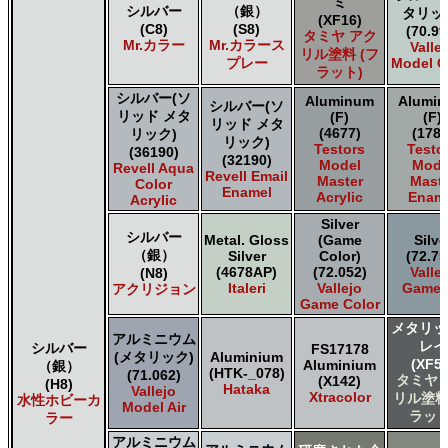
ミ
シルバー
（銀）
タリッ
(XF16)
(C8)
(S8)
(70.99
タミヤ アク
Mr.カラー
Mr.カラース
Valle
リル塗料 (フ
プレー
Model C
ラット)
シルバー(ソ
Aluminum
Alumi
シルバー(ソ
リッド メタ
(F)
(F)
リッド メタ
(4677)
(1781
リック)
リック)
Testors
Testo
(36190)
(32190)
Model
Mode
Revell Aqua
Revell Email
Master
Maste
Color
Enamel
Acrylic
Enam
Acrylic
Silver
シルバー
Metal. Gloss
(Game
Silve
（銀）
Silver
Color)
(72.75
(4678AP)
(72.052)
Valle
(N8)
Italeri
Vallejo
Game A
アクリジョン
Game Color
メタリッ
アルミニウム
レイ
シルバー
FS17178
(メタリック)
Aluminium
(XF56
Aluminium
（銀）
(HTK-_078)
(71.062)
タミヤ 
(X142)
(H8)
Hataka
Vallejo
Xtracolor
リル塗料
水性ホビーカ
Model Air
ラット
ラー
アルミニウム