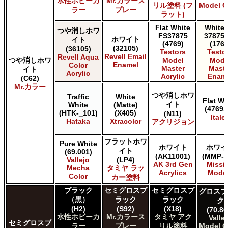
水性ホビーカ
Mr.カラース
リル塗料 (フ
Model C
ラー
プレー
ラット)
Flat White
White 
つや消しホワ
FS37875
37875 
ホワイト
イト
(4769)
(1768
(32105)
(36105)
Testors
Testo
Revell Email
Revell Aqua
つや消しホワ
Model
Mode
Enamel
Color
Master
Maste
イト
Acrylic
Acrylic
Enam
(C62)
Mr.カラー
つや消しホワ
Traffic
White
Flat Wh
イト
White
(Matte)
(4769A
(HTK-_101)
(X405)
(N11)
Italer
Hataka
Xtracolor
アクリジョン
フラットホワ
Pure White
ホワイト
ホワイ
イト
(69.001)
(AK11001)
(MMP-0
Vallejo
(LP4)
AK 3rd Gen
Missi
Mecha
タミヤ ラッ
Acrylics
Mode
Color
カー塗料
ブラック
セミグロスブ
セミグロスブ
グロスブ
（黒）
ラック
ラック
ク
(H2)
(S92)
(X18)
(70.86
水性ホビーカ
Mr.カラース
タミヤ アク
Valle
セミグロスブ
ラー
プレー
リル塗料
Model C