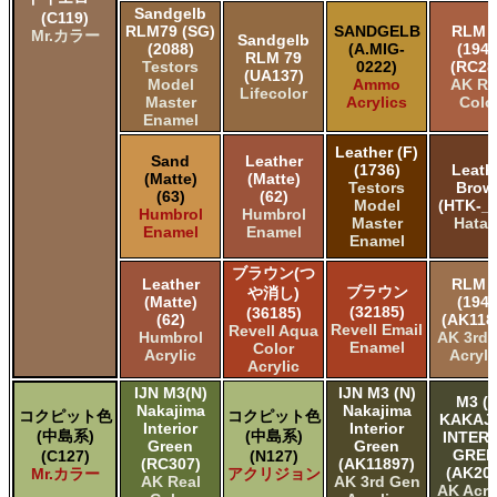
Sandgelb
(C119)
RLM79 (SG)
SANDGELB
RLM 
Mr.カラー
Sandgelb
(2088)
(A.MIG-
(1942
RLM 79
Testors
0222)
(RC28
(UA137)
Model
Ammo
AK Re
Lifecolor
Master
Acrylics
Colo
Enamel
Leather (F)
Sand
Leather
(1736)
Leath
(Matte)
(Matte)
Testors
Brow
(63)
(62)
Model
(HTK-_1
Humbrol
Humbrol
Master
Hata
Enamel
Enamel
Enamel
ブラウン(つ
Leather
RLM 
ブラウン
や消し)
(Matte)
(1942
(32185)
(36185)
(62)
(AK118
Revell Email
Revell Aqua
Humbrol
AK 3rd
Enamel
Color
Acrylic
Acryli
Acrylic
IJN M3(N)
IJN M3 (N)
M3 (N
Nakajima
Nakajima
コクピット色
コクピット色
KAKAJ
Interior
Interior
(中島系)
(中島系)
INTER
Green
Green
GREE
(C127)
(N127)
(RC307)
(AK11897)
(AK206
Mr.カラー
アクリジョン
AK Real
AK 3rd Gen
AK Acry