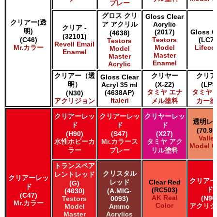
プレー
グロス クリ
Gloss Clear
クリアー(透
ア アクリル
Acrylic
クリア -
明)
(2017)
Gloss C
(4638)
(32101)
(C46)
Testors
(LC73
Testors
Revell Email
Mr.カラー
Model
Lifeco
Model
Enamel
Master
Master
Enamel
Acrylic
クリアー（透
クリヤー
クリア
Gloss Clear
明）
(X-22)
(LP9
Acryl 35 ml
タミヤ エナ
タミヤ 
(4638AP)
(N30)
Italeri
アクリジョン
メル塗料
カー塗
クリアーレッ
クリアーレッ
クリヤーレッ
透明レ
ド
ド
ド
(70.93
(H90)
(S47)
(X27)
Valle
水性ホビーカ
Mr.カラース
タミヤ アク
Model C
ラー
プレー
リル塗料
トランスペア
クリスタル
レントレッド
クリアーレッ
クリアー
レッド
Clear Red
(G)
ド
ド
(RC503)
(4630)
(A.MIG-
(C47)
AK Real
(N90
Testors
0093)
Mr.カラー
Color
アクリジ
Model
Ammo
Master
Acrylics