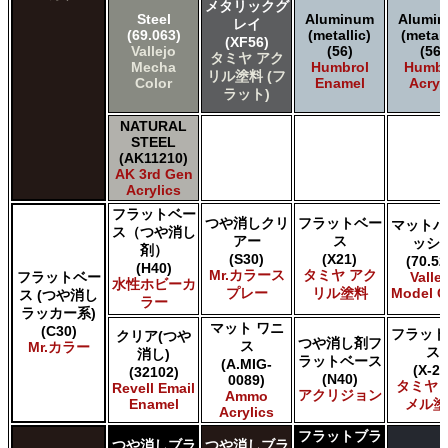
メタリックグ
Steel
Aluminum
Alumi
レイ
(69.063)
(metallic)
(metall
(XF56)
Vallejo
(56)
(56)
タミヤ アク
Mecha
Humbrol
Humbr
リル塗料 (フ
Color
Enamel
Acryl
ラット)
NATURAL
STEEL
(AK11210)
AK 3rd Gen
Acrylics
フラットベー
つや消しクリ
フラットベー
マットバ
ス（つや消し
アー
ス
ッシ
剤）
(S30)
(X21)
(70.52
(H40)
Mr.カラース
タミヤ アク
フラットベー
Valle
水性ホビーカ
プレー
リル塗料
Model C
ス (つや消し
ラー
ラッカー系)
マット ワニ
(C30)
フラット
クリア(つや
つや消し剤フ
ス
Mr.カラー
ス
消し)
ラットベース
(A.MIG-
(X-21
(32102)
(N40)
0089)
タミヤ 
Revell Email
アクリジョン
Ammo
Enamel
メル塗
Acrylics
フラットブラ
つや消しブラ
つや消しブラ