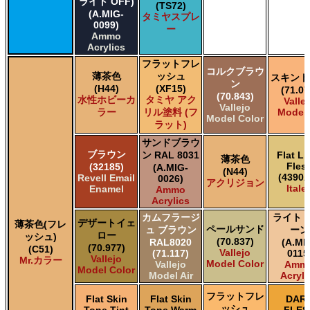
ライト OFF)
(TS72)
(A.MIG-
タミヤスプレ
0099)
ー
Ammo
Acrylics
フラットフレ
コルクブラウ
薄茶色
ッシュ
スキント
ン
(H44)
(XF15)
(71.07
(70.843)
水性ホビーカ
タミヤ アク
Valle
Vallejo
ラー
リル塗料 (フ
Model 
Model Color
ラット)
サンドブラウ
ブラウン
ン RAL 8031
Flat Li
薄茶色
Fles
(32185)
(A.MIG-
(N44)
(4390A
Revell Email
0026)
アクリジョン
Italer
Enamel
Ammo
Acrylics
カムフラージ
ライト 
デザートイェ
薄茶色(フレ
ペールサンド
ュ ブラウン
ーン
ロー
ッシュ)
(70.837)
RAL8020
(A.MI
(70.977)
(C51)
Vallejo
(71.117)
0115
Vallejo
Mr.カラー
Model Color
Vallejo
Amm
Model Color
Model Air
Acryli
フラットフレ
Flat Skin
Flat Skin
DAR
ッシュ
Tone Tint
Tone Warm
FLES