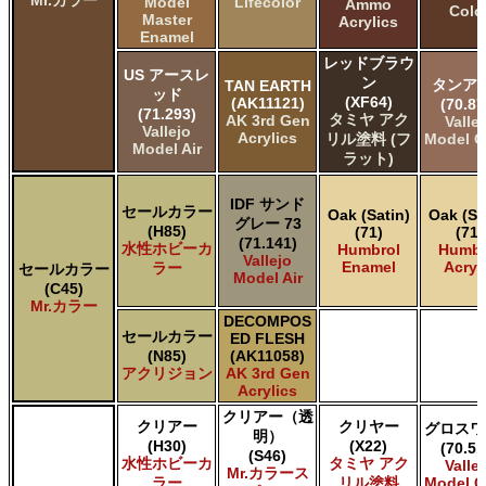
Model
Lifecolor
Ammo
Colo
Master
Acrylics
Enamel
レッドブラウ
US アースレ
ン
タンア
TAN EARTH
ッド
(XF64)
(AK11121)
(70.87
(71.293)
タミヤ アク
AK 3rd Gen
Valle
Vallejo
Acrylics
リル塗料 (フ
Model C
Model Air
ラット)
IDF サンド
セールカラー
Oak (Satin)
Oak (Sa
グレー 73
(H85)
(71)
(71)
(71.141)
水性ホビーカ
Humbrol
Humbr
Vallejo
Enamel
Acryl
ラー
セールカラー
Model Air
(C45)
Mr.カラー
DECOMPOS
セールカラー
ED FLESH
(N85)
(AK11058)
アクリジョン
AK 3rd Gen
Acrylics
クリアー（透
クリアー
クリヤー
グロスワ
明）
(H30)
(X22)
(70.51
(S46)
水性ホビーカ
タミヤ アク
Valle
Mr.カラース
ラー
リル塗料
Model C