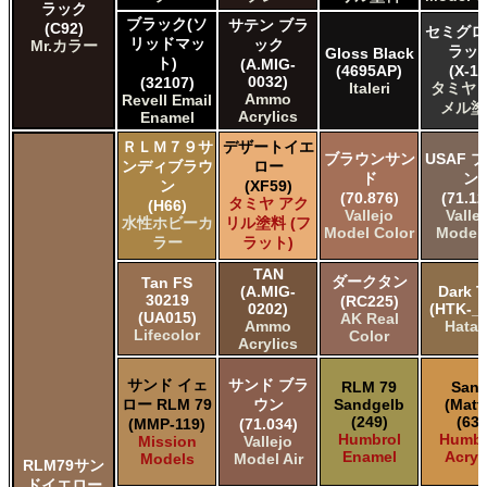
ラック
ブラック(ソ
サテン ブラ
(C92)
セミグロ
リッドマッ
ック
Mr.カラー
ラッ
Gloss Black
ト)
(A.MIG-
(4695AP)
(X-18
0032)
(32107)
Italeri
タミヤ 
Ammo
Revell Email
メル塗
Acrylics
Enamel
ＲＬＭ７９サ
デザートイエ
ブラウンサン
USAF 
ンディブラウ
ロー
ド
ン
ン
(XF59)
(70.876)
(71.12
タミヤ アク
(H66)
Vallejo
Valle
水性ホビーカ
リル塗料 (フ
Model Color
Model 
ラー
ラット)
TAN
ダークタン
Tan FS
(A.MIG-
Dark T
30219
(RC225)
0202)
(HTK-_0
(UA015)
AK Real
Ammo
Hata
Lifecolor
Color
Acrylics
サンド イェ
サンド ブラ
RLM 79
San
ロー RLM 79
ウン
Sandgelb
(Matt
(249)
(63)
(MMP-119)
(71.034)
Humbrol
Humbr
Mission
Vallejo
Enamel
Acryl
Models
Model Air
RLM79サン
ドイエロー