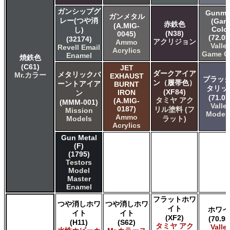
ガンシップグ
Gunme
ガンメタル
レー(つや消
(Gam
赤鉄色
(A.MIG-
Color
し)
(N38)
0045)
(72.05
(32174)
アクリジョン
Ammo
Valle
Revell Email
Acrylics
Game C
Enamel
焼鉄色
(C61)
JET
ダークアイア
メタリックバ
Mr.カラー
EXHAUST
ブラック
ン（履帯色）
ーントアイア
BURNT
タリッ
(XF84)
IRON
ン
(71.07
タミヤ アク
(A.MIG-
(MMM-001)
Valle
0187)
リル塗料 (フ
Mission
Model 
Ammo
Models
ラット)
Acrylics
Gun Metal
(F)
(1795)
Testors
Model
Master
Enamel
フラットホワ
つや消しホワ
つや消しホワ
イト
ホワイ
イト
イト
(XF2)
(70.95
(H11)
(S62)
タミヤ アク
Valle