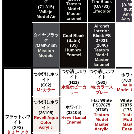
ク
Tire Black
Testors
(A.MI
(UA733)
(71.315)
Model
0033
Lifecolor
Vallejo
Master
Amm
Model Air
Enamel
Acryli
Aircraft
Interior
タイヤブラッ
Coal Black
Black FS
ク
(Satin)
37031
(85)
(2040)
(MMP-040)
Humbrol
Testors
Mission
Enamel
Model
Models
Master
Enamel
つや消しホワ
つや消しホワ
つや消しホワ
ホワイ
イト
イト
イト
(70.95
(H11)
(S62)
(C62)
Valle
水性ホビーカ
Mr.カラース
Mr.カラー
Model C
ラー
プレー
Flat White
White 
つや消しホワ
FS37875
37875 
ホワイト
イト
(4769)
(1768
(32105)
(36105)
Testors
Testo
フラットホワ
Revell Email
Revell Aqua
Model
Mode
イト
Enamel
Color
Master
Maste
Acrylic
(XF2)
Acrylic
Enam
タミヤ アク