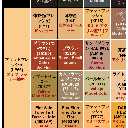
Acrylics
メル塗料
Models
ラット
フラットフレ
コルクブ
薄茶色(フレ
薄茶色
ッシュ
ン
ッシュ)
(H44)
(XF15)
(70.84
水性ホビーカ
タミヤ アク
(C51)
Valle
Mr.カラー
ラー
リル塗料 (フ
Model C
ラット)
ブラウン(つ
サンドブラウ
ブラウン
や消し)
ン RAL 8031
薄茶
(32185)
(36185)
(A.MIG-
(N44
Revell Email
Revell Aqua
0026)
フラットフレ
アクリジ
Enamel
Color
Ammo
ッシュ
Acrylic
Acrylics
(LP66)
カムフラージ
ライト 
タミヤ ラッ
デザートイェ
ペールサンド
ュ ブラウン
ーン
カー塗料
ロー
(70.837)
RAL8020
(A.MI
(70.977)
Vallejo
(71.117)
0115
Vallejo
Model Color
Vallejo
Amm
Model Color
Model Air
Acryli
フラットフレ
Flat Skin
Flat Skin
DAR
ッシュ
Tone Tint
Tone Warm
FLES
Base - Light
Tint
(TS77)
(AK110
(4601AP)
(4603AP)
タミヤスプレ
AK 3rd
Italeri
Italeri
Acryli
ー