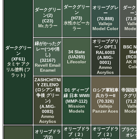
ダークグリー
オリーブグレ
ダーク 
ダークグリー
ン
ー
ーン
ン(2)
(H73)
(70.888)
(71.01
(C23)
水性ホビーカ
Vallejo
Valle
Mr.カラー
ラー
Model Color
Model 
オリーブグリ
緑がかったグ
ーン OPT.1
BSC No
ダークグリー
レー(つや消
34 Slate
Slat
RAL6003
ン
し)
(UA265)
(RC03
(A.MIG-
(XF61)
(32167)
Lifecolor
AK Re
0001)
タミヤ アク
Revell Email
Colo
Ammo
リル塗料 (フ
Enamel
Acrylics
ラット)
ZASHCHITNI
Y ZELENO
(ロシアン 戦
D1 ディープ
ロシア軍戦車
帝国陸軍
争後 グリー
緑 日本 WWII
兵カラーII
クグリ
ン)
(MMP-112)
(70.326)
(71.28
Mission
Vallejo
Valle
(A.MIG-
Models
Panzer Aces
Model 
0083)
Ammo
Acrylics
オリーブドラ
オリーブドラ
ブラウン
オリーブドラ
ブ（２）
ブ（２）
オレッ
ブ(2)