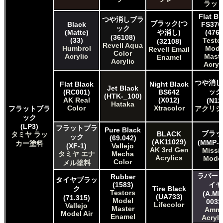
ラット
AK INTERACTIVE AK 3rd Gen Acrylics
AK INTERACTIVE AK Acrylics
Flat Bl
つや消しブラ
ブラック(つ
AK INTERACTIVE AK Real Color
Black
FS370
ック
(Matte)
や消し)
(4768
ALCLAD II ALCLAD II
(36108)
(33)
Testo
(32108)
AMMO by Mig Jimenez Ammo Acrylics
Revell Aqua
Humbrol
Mode
Revell Email
Color
Acrylicos Vallejo Vallejo Game Air
Acrylic
Maste
Enamel
Acrylic
Acrylicos Vallejo Vallejo Game Color
Acryl
Acrylicos Vallejo Vallejo Liquid Gold
つや消し
Acrylicos Vallejo Vallejo Mecha Color
Flat Black
Night Black
Jet Black
ック
(RC001)
BS642
Acrylicos Vallejo Vallejo Metal Color
(HTK-_100)
AK Real
(X012)
(N12
Acrylicos Vallejo Vallejo Model Air
Hataka
Color
Xtracolor
フラットブラ
アクリジ
Acrylicos Vallejo Vallejo Model Color
ック
Acrylicos Vallejo Vallejo Panzer Aces
(LP3)
フラットブラ
Pure Black
Citadel Colour Citadel
ブラッ
BLACK
タミヤ ラッ
ック
(69.042)
(AK11029)
(MMP-0
カー塗料
E7 Paints E7 Paints
(XF-1)
Vallejo
AK 3rd Gen
Missi
HATAKA HOBBY Hataka
タミヤ エナ
Mecha
Acrylics
Mode
Color
メル塗料
Humbrol - Hornby Hobbies Humbrol Acrylic
Humbrol of Hornby Hobbies Humbrol Enamel
ラバー 
Rubber
タイヤブラッ
Italeri Italeri
(1583)
イヤ
ク
Tire Black
Testors
Lifecolor Lifecolor
(A.MI
(UA733)
(71.315)
Model
0033
Mission Models Mission Models
Lifecolor
Vallejo
Master
Amm
Revell of Germany Revell Aqua Color Acrylic
Model Air
Enamel
Acryli