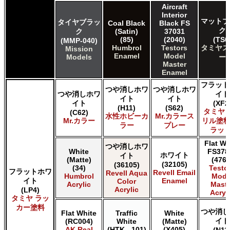
Revell of Germany Revell Email Enamel
Aircraft
Testors of Rust-Oleum Group Testors Model Master
Interior
Acrylic
マットブ
タイヤブラッ
Coal Black
Black FS
Testors of Rust-Oleum Group Testors Model Master
ク
ク
(Satin)
37031
Enamel
(85)
(2040)
(TS6
(MMP-040)
Humbrol
Testors
タミヤス
Mission
The Scale Modellers Supply SMS
Enamel
Model
Models
ー
Xtracolor Xtracolor
Master
ガイアノーツ ガイア エナメル カラー
Enamel
ガイアノーツ ガイアカラー
フラット
つや消しホワ
つや消しホワ
タミヤ タミヤ アクリル塗料
つや消しホワ
イト
イト
イト
タミヤ タミヤ アクリル塗料 (フラット)
イト
(XF2
(H11)
(S62)
タミヤ 
(C62)
タミヤ タミヤ エアーモデルスプレー
水性ホビーカ
Mr.カラース
Mr.カラー
リル塗料
タミヤ タミヤ エナメル塗料
ラー
プレー
ラット
タミヤ タミヤ トップコート/サーフェイサー/プライマー
Flat Wh
タミヤ タミヤ ラッカー塗料
つや消しホワ
White
FS378
ホワイト
イト
タミヤ タミヤスプレー
(Matte)
(4769
(32105)
(36105)
タミヤ タミヤスプレー
(34)
Testo
フラットホワ
Revell Email
Revell Aqua
Humbrol
Mode
ＧＳＩクレオス Mr.カラー
イト
Enamel
Color
Acrylic
Maste
ＧＳＩクレオス Mr.カラー GX
Acrylic
(LP4)
Acryl
タミヤ ラッ
ＧＳＩクレオス Mr.カラー 色ノ源
カー塗料
ＧＳＩクレオス Mr.カラー スーパーメタリック
つや消し
Flat White
Traffic
White
ＧＳＩクレオス Mr.カラー スーパーメタリック 2
イト
(RC004)
White
(Matte)
AK Real
(HTK-_101)
(X405)