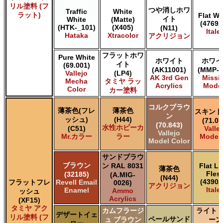
リル塗料 (フ
つや消しホワ
Traffic
White
ラット)
Flat Wh
イト
White
(Matte)
(4769A
(HTK-_101)
(X405)
(N11)
Italer
Hataka
Xtracolor
アクリジョン
フラットホワ
Pure White
ホワイト
ホワイ
イト
(69.001)
(AK11001)
(MMP-0
Vallejo
(LP4)
AK 3rd Gen
Missi
Mecha
タミヤ ラッ
Acrylics
Mode
Color
カー塗料
コルクブラウ
薄茶色(フレ
薄茶色
スキント
ン
ッシュ)
(H44)
(71.07
(70.843)
水性ホビーカ
(C51)
Valle
Vallejo
Mr.カラー
ラー
Model 
Model Color
サンドブラウ
ブラウン
ン RAL 8031
Flat Li
薄茶色
Fles
(32185)
(A.MIG-
(N44)
(4390A
フラットフレ
Revell Email
0026)
アクリジョン
Italer
Enamel
Ammo
ッシュ
Acrylics
(XF15)
タミヤ アク
カムフラージ
ライト 
デザートイェ
リル塗料 (フ
ペールサンド
ュ ブラウン
ーン