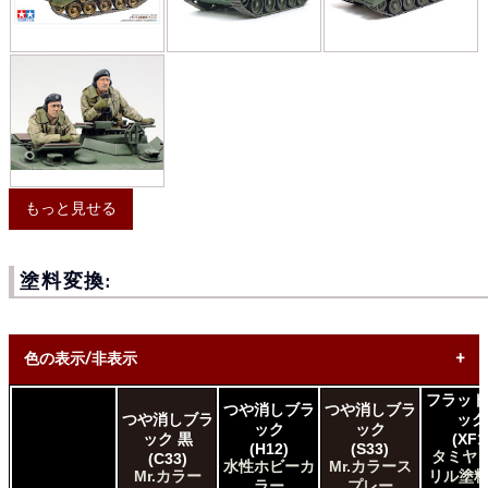
もっと見せる
塗料変換:
色の表示/非表示
フラット
つや消しブラ
つや消しブラ
* ボックスをオン/オフにして、同等の色を見つけやすくしま
つや消しブラ
ック
ック
ック
す。
ック 黒
(XF1
(H12)
(S33)
タミヤ 
(C33)
水性ホビーカ
Mr.カラース
Uncheck ALL
Mr.カラー
リル塗料
ラー
プレー