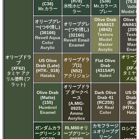
(H78)
(S38)
(70.88
(C38)
水性ホビーカ
Mr.カラース
Valle
Mr.カラー
ラー
プレー
Model C
Olive Drab
Olive D
オリーブグレ
オリーブグレ
ANA613
ANA613 
ー(つや消し)
ー(つや消し)
(4842)
(2050
(36166)
Testors
Testo
(32166)
Revell Aqua
Model
Mode
Revell Email
Color
Master
Maste
Enamel
Acrylic
Acrylic
Enam
オリーブ
オリーブドラ
オリーブドラ
US Olive
Flat Olive
ブ
ブ
ブ(1)
Drab (Late)
Drab
(XF-6
(XF62)
(HTK-_018)
(4315AP)
(N52)
タミヤ 
タミヤ アク
Hataka
Italeri
アクリジョン
メル塗
リル塗料 (フ
ラット)
オリーブドラ
ブ ダークベ
Olive Drab
Dark Olive
US Oli
(Matte)
Drab 41
Drab 
ース
(155)
(RC259)
(Earl
(A.MIG-
Humbrol
AK Real
(HTK-_0
0925)
Enamel
Color
Hata
Ammo
Acrylics
カモフラージ
ガンダムカラ
RLM80オリ
ロシアン
ュオリーブグ
ーグリーン３
ーブグリーン
ーン
リーン