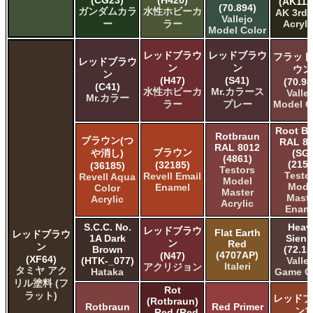
(CG23)
(H420)
(AK111
(70.894)
ガンダムカラ
水性ホビーカ
AK 3rd
Vallejo
ー
ラー
Acryli
Model Color
レッドブラウ
レッドブラウ
フラット
レッドブラウ
ン
ン
ウン
ン
(H47)
(S41)
(70.98
(C41)
水性ホビーカ
Mr.カラース
Valle
Mr.カラー
ラー
プレー
Model C
Root B
Rotbraun
ブラウン(つ
RAL 8
RAL 8012
ブラウン
や消し)
(SG)
(4861)
(2152
(32185)
(36185)
Testors
Testo
Revell Email
Revell Aqua
Model
Mode
Enamel
Color
Master
Maste
Acrylic
Acrylic
Enam
S.C.C. No.
Heav
レッドブラウ
Flat Earth
レッドブラウ
1A Dark
Sien
ン
Red
ン
Brown
(72.15
(4707AP)
(N47)
(XF64)
(HTK-_077)
Valle
Italeri
アクリジョン
タミヤ アク
Hataka
Game C
リル塗料 (フ
Rot
ラット)
レッドブ
(Rotbraun)
Rotbraun
Red Primer
ン1
– Red (Red