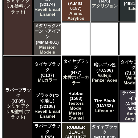
タミヤ アク
(N76)
(A.MIG-
(4681A
(32174)
アクリジョン
リル塗料 (フ
0187)
Italer
Revell Email
ラット)
Ammo
Enamel
Acrylics
メタリックバ
ーントアイア
ン
(MMM-001)
Mission
Models
タイヤブラッ
タイヤブ
タイヤブラッ
暗いゴム色
ク
ク
ク
(70.306)
(H77)
(71.31
(C137)
Vallejo
水性ホビーカ
Valle
Mr.カラー
Panzer Aces
ラー
Model 
ラバーブラッ
ラバー 
Rubber
ブラック(つ
ク
(1583)
イヤ
や消し)
Tire Black
(XF85)
Testors
(A.MI
(UA733)
タミヤ アク
(32108)
Model
0033
Lifecolor
Revell Email
リル塗料 (フ
Master
Amm
Enamel
ラット)
Enamel
Acryli
ラバーブラッ
タイヤブラッ
RUBBER
ク
BLACK
ク
(LP65)
(AK11027)
(MMP-040)