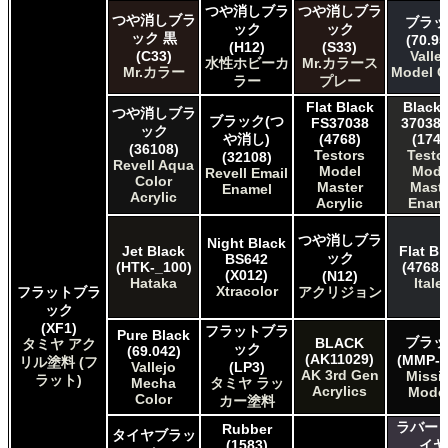
つや消しブラ
つや消しブラ
つや消しブラ
ブラッ
ック
ック
ック 黒
(70.95
(H12)
(S33)
(C33)
Valle
水性ホビーカ
Mr.カラース
Mr.カラー
Model C
ラー
プレー
Flat Black
Black 
つや消しブラ
ブラック(つ
FS37038
37038 
ック
や消し)
(4768)
(1749
(36108)
Testors
Testo
(32108)
Revell Aqua
Model
Mode
Revell Email
Color
Master
Maste
Enamel
Acrylic
Acrylic
Enam
つや消しブラ
Night Black
Jet Black
Flat Bl
ック
BS642
(HTK-_100)
(4768A
(X012)
(N12)
Hataka
Italer
Xtracolor
フラットブラ
アクリジョン
ック
(XF1)
フラットブラ
Pure Black
ブラッ
BLACK
タミヤ アク
ック
(69.042)
(AK11029)
(MMP-0
リル塗料 (フ
Vallejo
(LP3)
AK 3rd Gen
Missi
ラット)
Mecha
タミヤ ラッ
Acrylics
Mode
Color
カー塗料
ラバー 
Rubber
タイヤブラッ
(1583)
イヤ