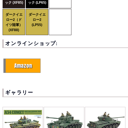
ック (XF85)
ック (LP65)
ダークイエ
ダークイエ
ロー2（ド
ロー2
イツ陸軍）
(LP55)
(XF88)
オンラインショップ:
Amazon
ギャラリー