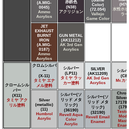
(Game
赤鉄色
(A.MIG-
(H76
Color)
(N38)
0045)
水性ホビ
(72.054)
アクリジョン
Ammo
Vallejo
ラー
Acrylics
Game Color
JET
EXHAUST
BURNT
GUN METAL
IRON
(AK11212)
(A.MIG-
AK 3rd Gen
0187)
Acrylics
Ammo
Acrylics
クロムシルバ
シルバー
SILVER
ー
シルバ
(LP11)
(AK11209)
(X-11)
(C8)
タミヤ ラッ
AK 3rd Gen
タミヤ エナ
Mr.カ
Acrylics
カー塗料
クロームシル
メル塗料
バー
Chro
シルバー(ソ
(X11)
シルバー(ソ
Silver
リッド メタ
タミヤ アク
Silver
リッド メタ
17178 
(metallic)
リック)
リル塗料
(1790
リック)
(11)
(36190)
Testo
(32190)
Humbrol
Revell Aqua
Mode
Revell Email
Acrylic
Color
Maste
Enamel
Acrylic
Enam