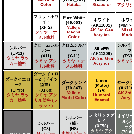
(N11
ＧＳＩクレオス Mr.カラースプレー
Color
Hataka
Xtracolor
アクリジ
ＧＳＩクレオス Mr.クリアカラーGX
ＧＳＩクレオス Mr.クリスタルカラー
フラットホワ
Pure White
ＧＳＩクレオス Mr.サーフェイサー/プライマー
ホワイト
ホワイ
イト
(69.001)
(AK11001)
(MMP-0
ＧＳＩクレオス Mr.トップコート
(XF-2)
Vallejo
AK 3rd Gen
Missi
タミヤ エナ
Mecha
ＧＳＩクレオス Mr.メタリックカラーGX
Acrylics
Mode
Color
メル塗料
ＧＳＩクレオス Mr.メタルカラー
ＧＳＩクレオス アクリジョン
クロームシル
クロムシルバ
シルバー
シルバー
SILVER
バー
ー
フ
ＧＳＩクレオス ガンダムカラー
(LP11)
(AK11209)
(X11)
(X-11)
(TS30
ＧＳＩクレオス ガンダムカラースプレー
タミヤ ラッ
AK 3rd Gen
タミヤ アク
タミヤ エナ
タミヤス
Acrylics
カー塗料
ＧＳＩクレオス ガンダムマーカー
リル塗料
メル塗料
ー
ＧＳＩクレオス 水性ホビーカラー
ダークイエロ
ダークイエロ
ー2（ドイツ
Linen
ダークサンド
ダークサ
ー2
陸軍）
(Matte)
(70.847)
(AK110
(LP55)
(XF88)
(74)
Vallejo
AK 3rd
タミヤ ラッ
タミヤ アク
Humbrol
Model Color
Acryli
Enamel
カー塗料
リル塗料 (フ
ラット)
メタリックグ
オイリー
シルバー
レイ
ール(メ
シルバー
（銀）
(XF56)
ック
(C8)
(H8)
タミヤ アク
(70.86
Mr.カラー
水性ホビーカ