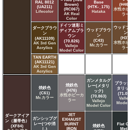
RAL 8012
Base
Brown)
(H460
(UA211)
(HTK-_175)
(RC067)
水性ホビ
Lifecolor
Hataka
AK Real
ラー
Color
ドイツ迷彩ミ
ウッドブ
ダークブラウ
ウッドブラウ
ディアムブラ
ン
ン
ン
ウン
(H37
(AK11109)
(C43)
(70.826)
水性ホビ
AK 3rd Gen
Mr.カラー
Vallejo
Acrylics
ラー
Model Color
TAN EARTH
(AK11121)
AK 3rd Gen
Acrylics
ガンメタルグ
ブラック
焼鉄色
レー(メタリ
焼鉄色
タリッ
(H76)
ック)
(C61)
(71.07
水性ホビーカ
(70.863)
Mr.カラー
Valle
ラー
Vallejo
Model 
Model Color
JET
ダークアイア
ガンシップグ
EXHAUST
ン（履帯色）
レー(つや消
BURNT
Flat G
焼鉄色
(XF84)
IRON
Meta
し)