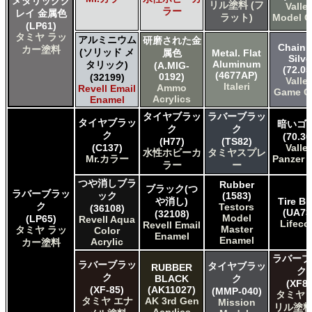
メタリックグ
リル塗料 (フ
Valle
ラー
レイ 金属色
ラット)
Model C
(LP61)
タミヤ ラッ
アルミニウム
研磨された金
Chainm
カー塗料
(ソリッド メ
属色
Metal. Flat
Silve
Aluminum
タリック)
(A.MIG-
(72.05
(4677AP)
0192)
(32199)
Valle
Italeri
Ammo
Revell Email
Game C
Acrylics
Enamel
タイヤブラッ
ラバーブラッ
タイヤブラッ
暗いゴ
ク
ク
ク
(70.30
(H77)
(TS82)
(C137)
Valle
水性ホビーカ
タミヤスプレ
Mr.カラー
Panzer 
ラー
ー
つや消しブラ
Rubber
ブラック(つ
ラバーブラッ
ック
(1583)
や消し)
Tire Bl
ク
Testors
(36108)
(UA73
(32108)
Model
(LP65)
Revell Aqua
Lifeco
Revell Email
Master
タミヤ ラッ
Color
Enamel
Enamel
Acrylic
カー塗料
ラバーブ
ラバーブラッ
タイヤブラッ
RUBBER
ク
ク
BLACK
ク
(XF85
(XF-85)
(AK11027)
(MMP-040)
タミヤ 
タミヤ エナ
AK 3rd Gen
Mission
リル塗料