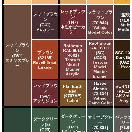
レッドブラウ
フラットブラ
レッドブラウ
艦底
ン
ウン
ン
(71.03
(H47)
(70.984)
(C41)
Valle
水性ホビーカ
Vallejo
Mr.カラー
Model 
ラー
Model Color
Root Braun
レッドブラウ
Rotbraun
RAL 8012
ン
RAL 8012
ブラウン
(SG)
SCC 1A 
(4861)
(TS1)
(2152)
Dark B
(32185)
Testors
タミヤスプレ
Testors
(UA27
Revell Email
Model
ー
Model
Lifeco
Enamel
Master
Master
Acrylic
Enamel
Heavy
レッドブラウ
Flat Earth
BURNT 
Sienna
ン
Red
(AK110
(72.154)
(4707AP)
AK 3rd
(N47)
Vallejo
Italeri
Acryli
アクリジョン
Game Color
ダークグリー
オリーブグレ
パンツァ
ダークグリー
ン
ー
リー
ン(2)
(H73)
(70.888)
(71.09
(C23)
水性ホビーカ