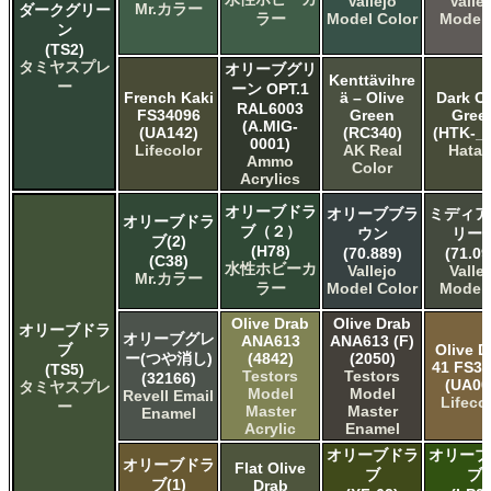
Vallejo
Valle
Mr.カラー
ダークグリー
ラー
Model Color
Model 
ン
(TS2)
タミヤスプレ
オリーブグリ
Kenttävihre
ー
ーン OPT.1
French Kaki
ä – Olive
Dark Ol
RAL6003
FS34096
Green
Gree
(A.MIG-
(UA142)
(RC340)
(HTK-_3
0001)
Lifecolor
AK Real
Hata
Ammo
Color
Acrylics
オリーブドラ
オリーブブラ
ミディア
オリーブドラ
ブ（２）
ウン
リー
ブ(2)
(H78)
(70.889)
(71.09
(C38)
水性ホビーカ
Vallejo
Valle
Mr.カラー
ラー
Model Color
Model 
Olive Drab
Olive Drab
オリーブドラ
オリーブグレ
ANA613
ANA613 (F)
ブ
Olive D
ー(つや消し)
(4842)
(2050)
41 FS3
(TS5)
Testors
Testors
(32166)
(UA00
タミヤスプレ
Model
Model
Revell Email
Lifeco
ー
Master
Master
Enamel
Acrylic
Enamel
オリーブドラ
オリーブ
オリーブドラ
Flat Olive
ブ
ブ
ブ(1)
Drab