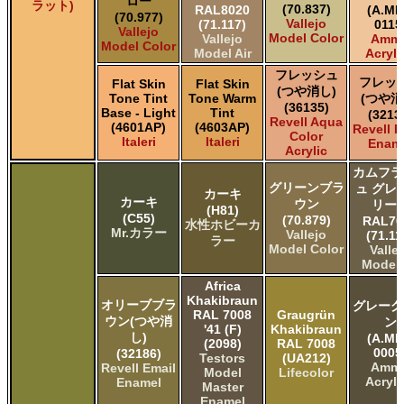
ロー
ラット)
(70.837)
RAL8020
(A.MI
(70.977)
Vallejo
(71.117)
0115
Vallejo
Model Color
Vallejo
Amm
Model Color
Model Air
Acryli
フレッシュ
フレッ
Flat Skin
Flat Skin
(つや消し)
Tone Tint
Tone Warm
(つや消
(36135)
Base - Light
Tint
(3213
Revell Aqua
(4601AP)
(4603AP)
Revell E
Color
Italeri
Italeri
Enam
Acrylic
カムフラ
グリーンブラ
ュ グレ
カーキ
カーキ
ウン
リー
(H81)
(C55)
(70.879)
RAL70
水性ホビーカ
Mr.カラー
Vallejo
(71.11
ラー
Model Color
Valle
Model 
Africa
Khakibraun
オリーブブラ
グレーグ
RAL 7008
Graugrün
ウン(つや消
ン
'41 (F)
Khakibraun
し)
(A.MI
(2098)
RAL 7008
0005
(32186)
Testors
(UA212)
Amm
Revell Email
Model
Lifecolor
Acryli
Enamel
Master
Enamel