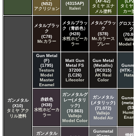
(XF-62)
(LP28
(4315AP)
(N52)
タミヤ エナ
タミヤ 
Italeri
アクリジョン
メル塗料
カー塗
メタルブラッ
メタルブラッ
グロスブ
メタルブラッ
ク（青鉄色）
ク
ク
ク
(H28)
(S78)
(70.86
(C78)
水性ホビーカ
Mr.カラース
Valle
Mr.カラー
ラー
プレー
Model C
Gun Metal
(F)
Matt Gun
Gun Metal
(1795)
Metal FS
(Metallic)
Gunme
Testors
37200
(RC015)
(HTK-_1
Model
(LC26)
AK Real
Hata
Master
Lifecolor
Color
Enamel
ガンメタルグ
ガンメタル
Gunme
赤鉄色
レー(メタリ
ガンメタル
(メタリック)
(metall
(H38)
ック)
(X10)
(53)
(71.072)
水性ホビーカ
タミヤ アク
(70.863)
Humbr
Vallejo
ラー
Vallejo
リル塗料
Enam
Model Air
Model Color
Gunmetal
ガンメタル
焼鉄