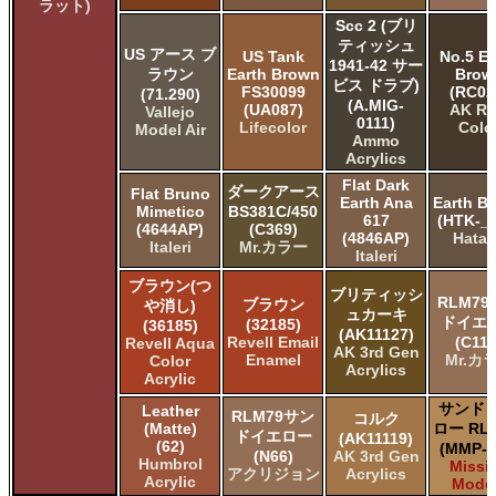
ラット)
Scc 2 (ブリ
ティッシュ
US アース ブ
US Tank
No.5 Ea
1941-42 サー
ラウン
Earth Brown
Brow
ビス ドラブ)
FS30099
(RC02
(71.290)
(A.MIG-
(UA087)
AK Re
Vallejo
0111)
Lifecolor
Colo
Model Air
Ammo
Acrylics
Flat Dark
ダークアース
Flat Bruno
Earth Ana
Earth B
Mimetico
BS381C/450
617
(HTK-_2
(4644AP)
(C369)
(4846AP)
Hata
Italeri
Mr.カラー
Italeri
ブラウン(つ
ブリティッシ
RLM7
ブラウン
や消し)
ュカーキ
ドイエ
(32185)
(36185)
(AK11127)
Revell Email
(C119
Revell Aqua
AK 3rd Gen
Enamel
Mr.カ
Color
Acrylics
Acrylic
サンド 
Leather
RLM79サン
コルク
(Matte)
ロー RLM
ドイエロー
(AK11119)
(62)
(MMP-1
(N66)
AK 3rd Gen
Humbrol
Missi
アクリジョン
Acrylics
Acrylic
Mode