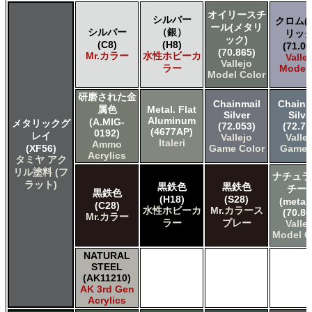
オイリースチ
シルバー
クロム(
ール(メタリ
シルバー
（銀）
リック
ック)
(C8)
(H8)
(71.06
(70.865)
Mr.カラー
水性ホビーカ
Valle
Vallejo
ラー
Model 
Model Color
研磨された金
Chainmail
Chainm
属色
Metal. Flat
Silver
Silve
Aluminum
(A.MIG-
メタリックグ
(72.053)
(72.75
(4677AP)
0192)
レイ
Vallejo
Valle
Italeri
Ammo
(XF56)
Game Color
Game A
Acrylics
タミヤ アク
リル塗料 (フ
ナチュラ
ラット)
黒鉄色
黒鉄色
チー
黒鉄色
(H18)
(S28)
(metall
(C28)
水性ホビーカ
Mr.カラース
(70.86
Mr.カラー
ラー
プレー
Valle
Model C
NATURAL
STEEL
(AK11210)
AK 3rd Gen
Acrylics