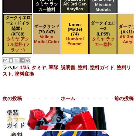
タミヤ ラッ
AK 3rd Gen
Mission
Acrylics
カー塗料
Models
ダークイエロ
ー2（ドイツ
ダークイエロ
Linen
ダークサンド
ダークサ
陸軍）
ー2
(Matte)
(70.847)
(AK110
(XF88)
(74)
(LP55)
Vallejo
AK 3rd
タミヤ アク
Humbrol
タミヤ ラッ
Model Color
Acryli
Enamel
リル塗料 (フ
カー塗料
ラット)
ラベル:
1/35
,
タミヤ
,
軍隊
,
説明書
,
塗料
,
塗料ガイド
,
塗料リ
スト
,
塗料変換
次の投稿
ホーム
前の投稿