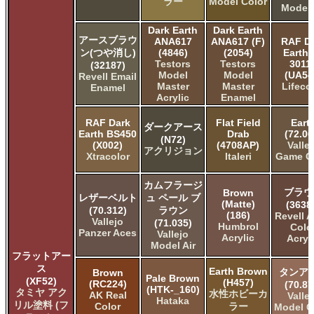
ラー
Model Color
Model 
Dark Earth
Dark Earth
アースブラウ
ANA617
ANA617 (F)
RAF D
ン(つや消し)
(4846)
(2054)
Earth 
Testors
Testors
3011
(32187)
Model
Model
(UA54
Revell Email
Master
Master
Lifeco
Enamel
Acrylic
Enamel
RAF Dark
Flat Field
Eart
ダークアース
Earth BS450
Drab
(72.06
(N72)
(X002)
(4708AP)
Valle
アクリジョン
Xtracolor
Italeri
Game C
カムフラージ
ブラウ
Brown
レザーベルト
ュ ペール ブ
(Matte)
(3638
(70.312)
ラウン
(186)
Revell 
Vallejo
(71.035)
Humbrol
Colo
Panzer Aces
Vallejo
Acrylic
Acryl
Model Air
フラットアー
ス
Earth Brown
タンア
Brown
Pale Brown
(XF52)
(H457)
(RC224)
(70.87
(HTK-_160)
タミヤ アク
水性ホビーカ
AK Real
Valle
Hataka
リル塗料 (フ
Color
ラー
Model C