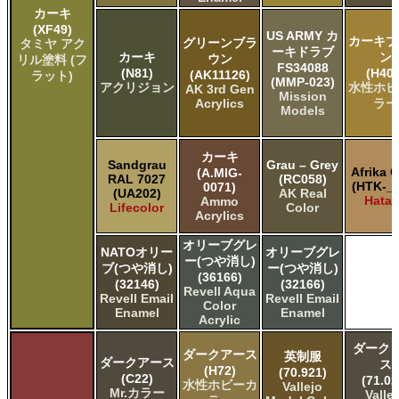
カーキ
(XF49)
US ARMY カ
カーキブ
グリーンブラ
タミヤ アク
ーキドラブ
カーキ
ン
ウン
リル塗料 (フ
FS34088
(N81)
(H404
(AK11126)
ラット)
(MMP-023)
アクリジョン
水性ホビ
AK 3rd Gen
Mission
Acrylics
ラー
Models
カーキ
Sandgrau
Grau – Grey
Afrika 
(A.MIG-
RAL 7027
(RC058)
(HTK-_3
0071)
(UA202)
AK Real
Hata
Ammo
Lifecolor
Color
Acrylics
オリーブグレ
NATOオリー
オリーブグレ
ー(つや消し)
ブ(つや消し)
ー(つや消し)
(36166)
(32146)
(32166)
Revell Aqua
Revell Email
Revell Email
Color
Enamel
Enamel
Acrylic
ダーク 
ダークアース
英制服
ダークアース
ス
(H72)
(70.921)
(C22)
(71.02
水性ホビーカ
Vallejo
Mr.カラー
Valle