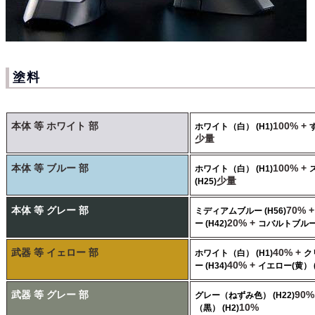
塗料
本体 等 ホワイト 部
100% +
ホワイト（白） (H1)
少量
本体 等 ブルー 部
100% +
ホワイト（白） (H1)
少量
(H25)
本体 等 グレー 部
70% 
ミディアムブルー (H56)
20% +
ー (H42)
コバルトブルー 
武器 等 イェロー 部
40% +
ホワイト（白） (H1)
ク
40% +
ー (H34)
イエロー(黄） (
武器 等 グレー 部
90%
グレー（ねずみ色） (H22)
10%
（黒） (H2)