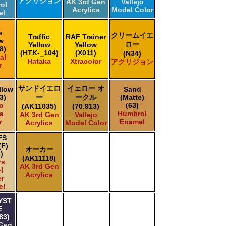
アクリジョン
AK 3rd Gen
Vallejo
ol
Acrylics
Model Color
el
e
クリームイエ
Traffic
RAF Trainer
w
ロー
Yellow
Yellow
8)
(HTK-_104)
(X011)
(N34)
al
Hataka
Xtracolor
アクリジョン
r
サンドイエロ
イェロー オ
llow
Sand
3)
ー
ークル
(Matte)
jo
(63)
(AK11035)
(70.913)
a
Humbrol
AK 3rd Gen
Vallejo
r
Enamel
Acrylics
Model Color
FS
(F)
オーカー
)
(AK11118)
rs
AK 3rd Gen
l
Acrylics
r
el
YST
E
83)
 Gen