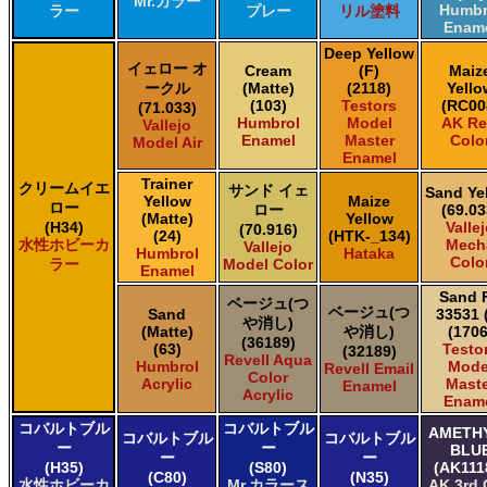
Mr.カラー
Humbr
ラー
プレー
リル塗料
Enam
Deep Yellow
イェロー オ
Cream
(F)
Maiz
ークル
(Matte)
(2118)
Yello
(103)
Testors
(RC00
(71.033)
Humbrol
Model
AK Re
Vallejo
Enamel
Master
Colo
Model Air
Enamel
Trainer
クリームイエ
サンド イェ
Sand Ye
Yellow
Maize
ロー
ロー
(69.03
(Matte)
Yellow
(H34)
Valle
(70.916)
(24)
(HTK-_134)
水性ホビーカ
Mech
Vallejo
Humbrol
Hataka
Colo
ラー
Model Color
Enamel
Sand 
ベージュ(つ
ベージュ(つ
Sand
33531 
や消し)
(Matte)
や消し)
(1706
(36189)
(63)
Testo
(32189)
Revell Aqua
Humbrol
Mode
Revell Email
Color
Acrylic
Maste
Enamel
Acrylic
Enam
コバルトブル
コバルトブル
AMETH
コバルトブル
コバルトブル
ー
ー
BLU
ー
ー
(H35)
(S80)
(AK111
(C80)
(N35)
水性ホビーカ
Mr.カラース
AK 3rd