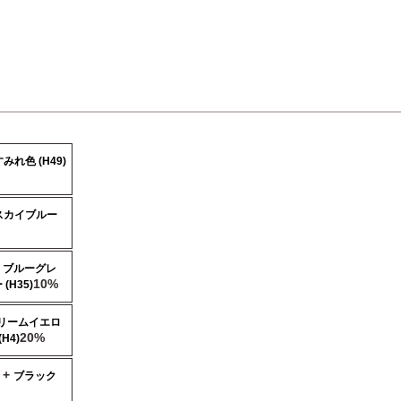
すみれ色 (H49)
スカイブルー
+
ブルーグレ
10%
(H35)
リームイエロ
20%
H4)
 +
ブラック