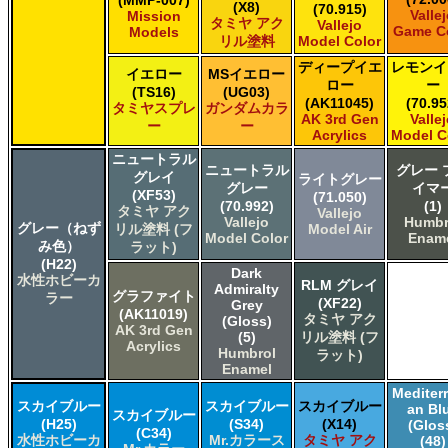
(X8)
(70.915)
タミヤ タミヤスプレー
Valle
Mission
タミヤ アク
Vallejo
Game C
Models
タミヤ タミヤスプレー
リル塗料
Model Color
ＧＳＩクレオス Mr.カラー
ディープイエ
レモンイ
イエロー
MSイエロー
ＧＳＩクレオス Mr.カラー GX
ロー
ー
(TS16)
(UG03)
ＧＳＩクレオス Mr.カラー 色ノ源
(AK11045)
(70.95
タミヤスプレ
ガンダムカラ
ＧＳＩクレオス Mr.カラー スーパーメタリック
AK 3rd Gen
Valle
ー
ー
Acrylics
Model C
ＧＳＩクレオス Mr.カラー スーパーメタリック 2
ニュートラル
ＧＳＩクレオス Mr.カラースプレー
ニュートラル
グレー 
グレイ
ライトグレー
ＧＳＩクレオス Mr.クリアカラーGX
グレー
イマ
(XF53)
(71.050)
ＧＳＩクレオス Mr.クリスタルカラー
(70.992)
(1)
タミヤ アク
Vallejo
Vallejo
Humbr
ＧＳＩクレオス Mr.サーフェイサー/プライマー
グレー（ねず
リル塗料 (フ
Model Air
Model Color
Enam
ＧＳＩクレオス Mr.トップコート
み色）
ラット)
(H22)
ＧＳＩクレオス Mr.メタリックカラーGX
Dark
水性ホビーカ
RLM グレイ
ＧＳＩクレオス Mr.メタルカラー
Admiralty
グラファイト
ラー
(XF22)
Grey
ＧＳＩクレオス アクリジョン
(AK11019)
タミヤ アク
(Gloss)
ＧＳＩクレオス ガンダムカラー
AK 3rd Gen
(5)
リル塗料 (フ
Acrylics
ＧＳＩクレオス ガンダムカラースプレー
Humbrol
ラット)
Enamel
ＧＳＩクレオス ガンダムマーカー
ＧＳＩクレオス 水性ホビーカラー
Mediter
スカイブルー
スカイブルー
スカイブルー
an Bl
スカイブルー
(H25)
(S34)
(X14)
(Glos
(C34)
水性ホビーカ
Mr.カラース
タミヤ アク
(48)