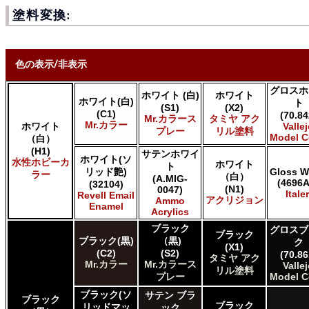
塗料変換:
色の表示/非表示
グロスホ
ホワイト (白)
ホワイト
* ボックスをオン/オフにして、同等の色を見つけやすくします。
ホワイト(白)
ト
(S1)
(X2)
(C1)
(70.84
Mr.カラース
タミヤ アク
Uncheck ALL
Mr.カラー
ホワイト
Valle
プレー
リル塗料
Model C
（白）
AK INTERACTIVE AK 3rd Gen Acrylics
(H1)
AK INTERACTIVE AK Acrylics
サテンホワイ
ホワイト(ソ
水性ホビーカ
ホワイト
AK INTERACTIVE AK Real Color
ト
リッド艶)
Gloss W
ラー
（白）
(A.MIG-
ALCLAD II ALCLAD II
(4696A
(32104)
(N1)
0047)
AMMO by Mig Jimenez Ammo Acrylics
Italer
Revell Email
アクリジョン
Ammo
Enamel
Acrylicos Vallejo Vallejo Game Air
Acrylics
Acrylicos Vallejo Vallejo Game Color
ブラック
グロスブ
ブラック
Acrylicos Vallejo Vallejo Liquid Gold
ブラック(黒)
（黒)
ク
(X1)
Acrylicos Vallejo Vallejo Mecha Color
(C2)
(S2)
(70.86
タミヤ アク
Acrylicos Vallejo Vallejo Metal Color
Mr.カラー
Mr.カラース
Valle
リル塗料
Acrylicos Vallejo Vallejo Model Air
プレー
Model C
Acrylicos Vallejo Vallejo Model Color
ブラック(ソ
サテン ブラ
ブラック
Acrylicos Vallejo Vallejo Panzer Aces
ブラック
リッドマッ
ック