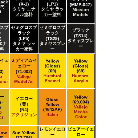
lack
(X-1)
(LP1)
(MMP-047)
P)
タミヤ エナ
タミヤ ラッ
Mission
i
メル塗料
カー塗料
Models
スブ
セミグロスブ
セミグロスブ
ブラック
ク
ラック
ラック
(TS14)
)
(LP5)
(TS29)
タミヤスプレ
エナ
タミヤ ラッ
タミヤスプレ
ー
料
カー塗料
ー
イェ
ミディアムイ
Yellow
Yellow
ェロー
(Gloss)
(Gloss)
(69)
(69)
3)
(71.002)
Humbrol
Humbrol
jo
Vallejo
Enamel
Acrylic
olor
Model Air
ー
Yellow
イエロー
Gloss
(69.004)
G-
（黄）
Yellow
Vallejo
)
(4642AP)
(N4)
Mecha
o
Italeri
アクリジョン
Color
cs
レモンイエロ
ピュアーイエ
low
Sun Yellow
ー
ロー
6)
(72.706)