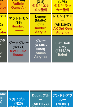
(X-8)
(LP8)
jo
Vallejo
タミヤ エナ
タミヤ ラッ
olor
Game Air
メル塗料
カー塗料
ェロ
レモンイエロ
Lemon
マットレモン
(Matte)
ー
(99)
(99)
2)
(AK11047)
Humbrol
Humbrol
jo
AK 3rd Gen
Enamel
Acrylic
olor
Acrylics
プラ
グレー
ダークグレー
Flat Dark
ー
(A.MIG-
Gray
(32171)
0059)
(4754AP)
Revell Email
Ammo
ol
Italeri
Enamel
Acrylics
el
rane
Ducat ブル
アンドレアブ
ue
スカイブルー
ー
ルー
s)
(N25)
(AK11177)
(70.841)