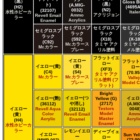
（黒）
Gloss B
Citadel Colour Citadel
（黒）
ト)
(A.MIG-
(H2)
(4695A
(N2)
0032)
E7 Paints E7 Paints
(32107)
水性ホビーカ
Italer
アクリジョン
Ammo
Revell Email
HATAKA HOBBY Hataka
ラー
Acrylics
Enamel
Humbrol - Hornby Hobbies Humbrol Acrylic
セミグロスブ
セミグロスブ
セミグロ
Humbrol of Hornby Hobbies Humbrol Enamel
セミグロスブ
ラック
ラック
ラッ
Italeri Italeri
ラック
(S92)
(X18)
(X-18
Lifecolor Lifecolor
(C92)
Mr.カラース
タミヤ アク
タミヤ 
Mr.カラー
Mission Models Mission Models
プレー
リル塗料
メル塗
Revell of Germany Revell Aqua Color Acrylic
フラットイエ
Revell of Germany Revell Email Enamel
イエロー
フラット
ロー
イエロー(黄)
（黄）
Testors of Rust-Oleum Group Testors Model Master Acrylic
ロー
(XF3)
(C4)
(S4)
(70.95
Testors of Rust-Oleum Group Testors Model Master Enamel
タミヤ アク
Mr.カラー
Mr.カラース
Valle
The Scale Modellers Supply SMS
リル塗料 (フ
プレー
Model C
Xtracolor Xtracolor
ラット)
ガイアノーツ ガイア エナメル カラー
Bright
イェロー(つ
ガイアノーツ ガイアカラー
イェロー(艶)
イェロ
Yellow (G)
や消し)
(2717)
(36112)
(A.MI
タミヤ タミヤ アクリル塗料
Testors
イエロー
Revell Aqua
0048
(32112)
タミヤ タミヤ アクリル塗料 (フラット)
Model
Color
Amm
Revell Email
(黄）
タミヤ タミヤ エアーモデルスプレー
Master
Acrylic
Acryli
Enamel
(H4)
Enamel
タミヤ タミヤ エナメル塗料
水性ホビーカ
ラー
タミヤ タミヤ トップコート/サーフェイサー/プライマー
レモンイエロ
ディープイェ
イエロー
Sun Yel
ー
ロー
タミヤ タミヤ ラッカー塗料
(72.00
(MMP-007)