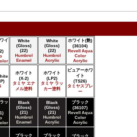
ワイ
ホワイト(艶)
White
White
(Gloss)
(Gloss)
(36104)
(22)
(22)
Revell Aqua
2)
Humbrol
Humbrol
Color
jo
Enamel
Acrylic
Acrylic
olor
ピュアーホワ
ホワイト
ホワイト
イト
hite
(X-2)
(LP2)
P)
(TS26)
タミヤ エナ
タミヤ ラッ
i
タミヤスプレ
メル塗料
カー塗料
ー
ラッ
ブラック
Black
Black
(Gloss)
(Gloss)
(36107)
(21)
(21)
Revell Aqua
1)
Humbrol
Humbrol
Color
jo
Enamel
Acrylic
Acrylic
olor
ブラック
ブラック
ブラック