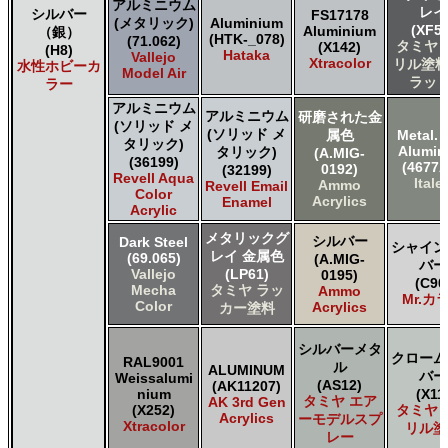
アルミニウム
レイ
シルバー
FS17178
(メタリック)
Aluminium
(XF56
Aluminium
（銀）
(HTK-_078)
(71.062)
タミヤ 
(X142)
(H8)
Hataka
Vallejo
Xtracolor
リル塗料
水性ホビーカ
Model Air
ラット
ラー
アルミニウム
アルミニウム
研磨された金
(ソリッド メ
(ソリッド メ
属色
Metal. 
タリック)
Alumi
タリック)
(A.MIG-
(36199)
(4677A
0192)
(32199)
Revell Aqua
Italer
Ammo
Revell Email
Color
Acrylics
Enamel
Acrylic
メタリックグ
シルバー
Dark Steel
シャイン
レイ 金属色
(69.065)
(A.MIG-
バー
Vallejo
(LP61)
0195)
(C90
Mecha
タミヤ ラッ
Ammo
Mr.カ
Color
Acrylics
カー塗料
シルバーメタ
クローム
RAL9001
ル
ALUMINUM
バー
Weissalumi
(AS12)
(AK11207)
nium
(X11
タミヤ エア
AK 3rd Gen
(X252)
タミヤ 
Acrylics
ーモデルスプ
Xtracolor
リル塗
レー