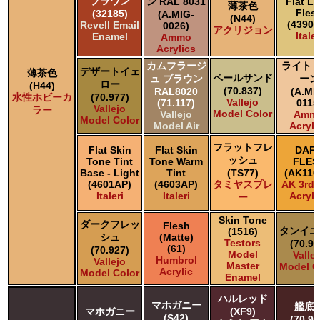
ブラウン
ン RAL 8031
Flat Li
薄茶色
Fles
(32185)
(A.MIG-
(N44)
(4390A
Revell Email
0026)
アクリジョン
Italer
Enamel
Ammo
Acrylics
カムフラージ
ライト 
デザートイェ
薄茶色
ペールサンド
ュ ブラウン
ーン
ロー
(H44)
(70.837)
RAL8020
(A.MI
水性ホビーカ
(70.977)
Vallejo
(71.117)
0115
Vallejo
ラー
Model Color
Vallejo
Amm
Model Color
Model Air
Acryli
フラットフレ
Flat Skin
Flat Skin
DAR
ッシュ
Tone Tint
Tone Warm
FLES
Base - Light
Tint
(TS77)
(AK110
(4601AP)
(4603AP)
タミヤスプレ
AK 3rd
Italeri
Italeri
Acryli
ー
Skin Tone
ダークフレッ
Flesh
タンイエ
(1516)
シュ
(Matte)
Testors
(70.91
(61)
(70.927)
Model
Valle
Humbrol
Vallejo
Master
Model C
Acrylic
Model Color
Enamel
ハルレッド
マホガニー
艦底
マホガニー
(XF9)
(S42)
(70.98