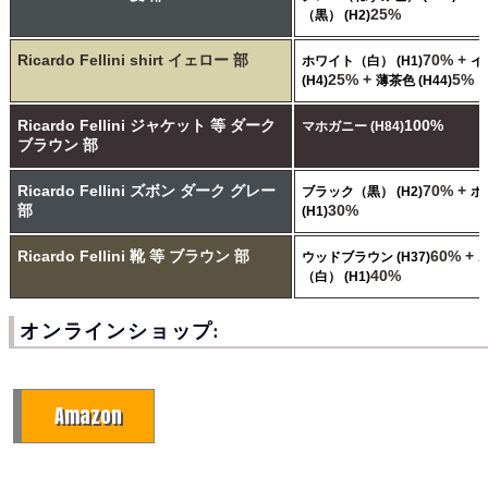
25%
（黒） (H2)
Ricardo Fellini shirt イェロー 部
70% +
ホワイト（白） (H1)
イ
25% +
5%
(H4)
薄茶色 (H44)
Ricardo Fellini ジャケット 等 ダーク
100%
マホガニー (H84)
ブラウン 部
Ricardo Fellini ズボン ダーク グレー
70% +
ブラック（黒） (H2)
ホ
部
30%
(H1)
Ricardo Fellini 靴 等 ブラウン 部
60% +
ウッドブラウン (H37)
40%
（白） (H1)
オンラインショップ:
Amazon