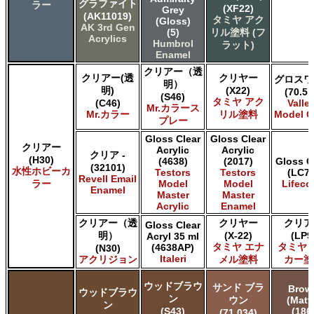
グラファイト
ラー
(XF22)
Grey
(AK11019)
タミヤ アク
(Gloss)
AK 3rd Gen
(5)
リル塗料 (フ
Acrylics
Humbrol
ラット)
Enamel
クリアー（透
クリアー(透
クリヤー
グロスワ
明）
明)
(X22)
(70.51
(S46)
タミヤ アク
(C46)
Valle
Mr.カラース
Mr.カラー
リル塗料
Model C
プレー
Gloss Clear
Gloss Clear
クリアー
Acrylic
Acrylic
クリア -
(H30)
(4638)
(2017)
Gloss C
(32101)
水性ホビーカ
Testors
Testors
(LC73
Revell Email
ラー
Model
Model
Lifeco
Enamel
Master
Master
Acrylic
Enamel
クリアー（透
クリヤー
クリア
Gloss Clear
明）
(X-22)
(LP9
Acryl 35 ml
タミヤ エナ
タミヤ 
(4638AP)
(N30)
Italeri
アクリジョン
メル塗料
カー塗
ウッドブラウ
サンド ブラ
Brow
ウッドブラウ
ン
ウン
(Matt
ン
(S43)
(186
(71.034)