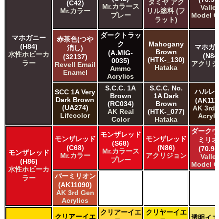
タミヤ アク
(C42)
Mr.カラース
Valle
Mr.カラー
リル塗料 (フ
プレー
Model C
ラット)
ダークトラッ
マホガニー
赤茶色(つや
ク
Mahogany
(H84)
マホガ
消し)
Brown
(A.MIG-
水性ホビーカ
(N84
(32137)
(HTK-_130)
0035)
ラー
アクリジ
Revell Email
Hataka
Ammo
Enamel
Acrylics
S.C.C. 1A
S.C.C. No.
ハルレ
SCC 1A Very
Brown
1A Dark
Dark Brown
(AK111
(RC034)
Brown
(UA274)
AK 3rd
AK Real
(HTK-_077)
Lifecolor
Acryli
Color
Hataka
ダークヴ
モンザレッド
モンザレッド
モンザレッド
ミリオ
(S68)
(C68)
(N86)
(70.94
Mr.カラース
モンザレッド
Mr.カラー
アクリジョン
Valle
プレー
(H86)
Model C
水性ホビーカ
バーミリオン
ラー
(AK11090)
AK 3rd Gen
Acrylics
クリアーイエ
クリヤーイエ
クリアーイエ
透明イエ