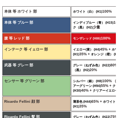
本体 等 ホワイト 部
100%
ホワイト（白） (H1)
本体 等 ブルー 部
1
インディブルー（青） (H15)
少量
ク（黒） (H2)
腹 等 レッド 部
100%
モンザレッド (H86)
インテーク 等 イェロー 部
45% +
イエロー(黄） (H4)
ホワ
35% +
(H1)
オレンジ（橙） (H1
武器 等 グレー 部
80%
グレー（ねずみ色） (H22)
20%
（黒） (H2)
センサー 等 グリーン 部
100% 
シルバー（銀） (H8)
55% +
アーグリーン (H94)
ク
40% +
(H30)
クリアーイエロー (
Ricardo Fellini 顔 部
65% +
薄茶色 (H44)
ホワイト
35%
(H1)
Ricardo Fellini 髪 部
75%
グレー（ねずみ色） (H22)