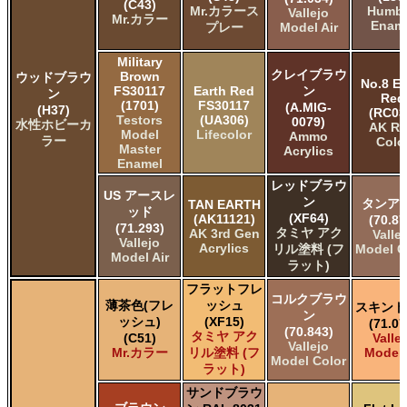
(C43)
Mr.カラース
Humbr
Vallejo
Mr.カラー
Enam
プレー
Model Air
Military
クレイブラウ
Brown
ウッドブラウ
No.8 Ea
FS30117
Earth Red
ン
ン
Red
(1701)
FS30117
(A.MIG-
(H37)
(RC03
Testors
(UA306)
0079)
水性ホビーカ
AK Re
Model
Lifecolor
Ammo
ラー
Colo
Master
Acrylics
Enamel
レッドブラウ
US アースレ
ン
タンア
TAN EARTH
ッド
(XF64)
(AK11121)
(70.87
(71.293)
タミヤ アク
AK 3rd Gen
Valle
Vallejo
Acrylics
リル塗料 (フ
Model C
Model Air
ラット)
フラットフレ
コルクブラウ
薄茶色(フレ
ッシュ
スキント
ン
ッシュ)
(XF15)
(71.07
(70.843)
タミヤ アク
(C51)
Valle
Vallejo
Mr.カラー
リル塗料 (フ
Model 
Model Color
ラット)
サンドブラウ