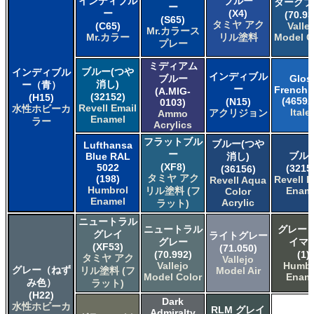
インディブル
ブルー
ダークブ
ー
ー
(X4)
(70.93
(S65)
タミヤ アク
(C65)
Valle
Mr.カラース
Mr.カラー
リル塗料
Model C
プレー
ミディアム
ブルー(つや
インディブル
インディブル
ブルー
Glos
消し)
ー（青）
ー
French 
(A.MIG-
(32152)
(H15)
(4659A
(N15)
0103)
Revell Email
水性ホビーカ
Italer
アクリジョン
Ammo
Enamel
ラー
Acrylics
フラットブル
ブルー(つや
Lufthansa
ー
ブル
Blue RAL
消し)
(XF8)
5022
(3215
(36156)
タミヤ アク
(198)
Revell E
Revell Aqua
Humbrol
リル塗料 (フ
Enam
Color
Enamel
Acrylic
ラット)
ニュートラル
ニュートラル
グレー 
グレイ
ライトグレー
グレー
イマ
(XF53)
(71.050)
(70.992)
(1)
タミヤ アク
Vallejo
Vallejo
Humbr
グレー（ねず
リル塗料 (フ
Model Air
Model Color
Enam
み色）
ラット)
(H22)
Dark
水性ホビーカ
RLM グレイ
Admiralty