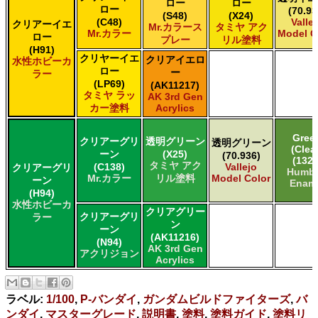
ロー
ロー
ロー
(70.93
(S48)
(X24)
(C48)
Valle
クリアーイエ
Mr.カラース
タミヤ アク
Mr.カラー
Model C
ロー
プレー
リル塗料
(H91)
クリヤーイエ
クリアイエロ
水性ホビーカ
ロー
ー
ラー
(LP69)
(AK11217)
タミヤ ラッ
AK 3rd Gen
カー塗料
Acrylics
Gree
クリアーグリ
透明グリーン
透明グリーン
(Clea
ーン
(X25)
(70.936)
(1325
タミヤ アク
(C138)
Vallejo
クリアーグリ
Humbr
Mr.カラー
リル塗料
Model Color
ーン
Enam
(H94)
水性ホビーカ
クリアグリー
クリアーグリ
ラー
ン
ーン
(AK11216)
(N94)
AK 3rd Gen
アクリジョン
Acrylics
ラベル:
1/100
,
P-バンダイ
,
ガンダムビルドファイターズ
,
バ
ンダイ
,
マスターグレード
,
説明書
,
塗料
,
塗料ガイド
,
塗料リ