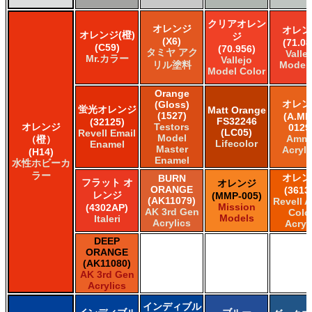
クリアオレン
オレンジ
オレン
オレンジ(橙)
ジ
(X6)
(71.08
(C59)
(70.956)
タミヤ アク
Valle
Mr.カラー
Vallejo
リル塗料
Model 
Model Color
Orange
オレン
(Gloss)
蛍光オレンジ
Matt Orange
(1527)
(A.MI
FS32246
(32125)
オレンジ
Testors
0129
(LC05)
Revell Email
Model
Amm
（橙）
Lifecolor
Enamel
Master
Acryli
(H14)
Enamel
水性ホビーカ
ラー
オレン
BURN
フラット オ
オレンジ
ORANGE
(3613
レンジ
(MMP-005)
(AK11079)
Revell 
Mission
(4302AP)
AK 3rd Gen
Colo
Models
Italeri
Acrylics
Acryl
DEEP
ORANGE
(AK11080)
AK 3rd Gen
Acrylics
インディブル