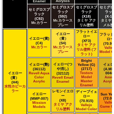
Acrylics
Enamel
HATAKA HOBBY Hataka
セミグロスブ
セミグロスブ
セミグロ
Humbrol - Hornby Hobbies Humbrol Acrylic
セミグロスブ
ラック
ラック
ラッ
Humbrol of Hornby Hobbies Humbrol Enamel
ラック
(S92)
(X18)
(X-18
Italeri Italeri
(C92)
Mr.カラース
タミヤ アク
タミヤ 
Mr.カラー
Lifecolor Lifecolor
プレー
リル塗料
メル塗
Mission Models Mission Models
フラットイエ
Revell of Germany Revell Aqua Color Acrylic
イエロー
フラット
ロー
Revell of Germany Revell Email Enamel
イエロー(黄)
（黄）
ロー
(XF3)
(C4)
(S4)
Testors of Rust-Oleum Group Testors Model Master
(70.95
タミヤ アク
Mr.カラー
Mr.カラース
Valle
Acrylic
リル塗料 (フ
プレー
Model C
Testors of Rust-Oleum Group Testors Model Master
ラット)
Enamel
Bright
The Scale Modellers Supply SMS
イェロー(つ
イェロー(艶)
イェロ
Yellow (G)
Xtracolor Xtracolor
や消し)
(2717)
(36112)
(A.MI
Testors
イエロー
ガイアノーツ ガイア エナメル カラー
Revell Aqua
0048
(32112)
Model
Color
Amm
Revell Email
(黄）
ガイアノーツ ガイアカラー
Master
Acrylic
Acryli
Enamel
(H4)
タミヤ タミヤ アクリル塗料
Enamel
水性ホビーカ
タミヤ タミヤ アクリル塗料 (フラット)
ラー
レモンイエロ
ディープイェ
イエロー
Sun Yel
タミヤ タミヤ エアーモデルスプレー
ー
ロー
(72.00
(MMP-007)
タミヤ タミヤ エナメル塗料
(X8)
(70.915)
Valle
Mission
タミヤ アク
Vallejo
タミヤ タミヤ トップコート/サーフェイサー/プライマー
Game C
Models
リル塗料
Model Color
タミヤ タミヤ ラッカー塗料