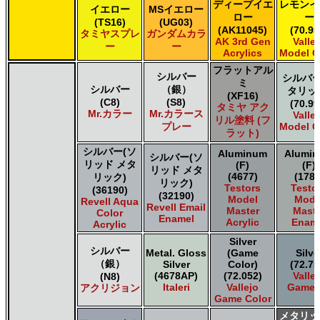
ディープイエ
レモンイ
タミヤ タミヤスプレー
イエロー
MSイエロー
ロー
ー
タミヤ タミヤスプレー
(TS16)
(UG03)
(AK11045)
(70.95
タミヤスプレ
ガンダムカラ
ＧＳＩクレオス Mr.カラー
AK 3rd Gen
Valle
ー
ー
ＧＳＩクレオス Mr.カラー GX
Acrylics
Model C
ＧＳＩクレオス Mr.カラー 色ノ源
フラットアル
シルバー
シルバー
ＧＳＩクレオス Mr.カラー スーパーメタリック
ミ
シルバー
（銀）
タリッ
ＧＳＩクレオス Mr.カラー スーパーメタリック 2
(XF16)
(C8)
(S8)
(70.99
タミヤ アク
ＧＳＩクレオス Mr.カラースプレー
Mr.カラー
Mr.カラース
Valle
リル塗料 (フ
ＧＳＩクレオス Mr.クリアカラーGX
プレー
Model C
ラット)
ＧＳＩクレオス Mr.クリスタルカラー
シルバー(ソ
Aluminum
Alumi
ＧＳＩクレオス Mr.サーフェイサー/プライマー
シルバー(ソ
リッド メタ
(F)
(F)
ＧＳＩクレオス Mr.トップコート
リッド メタ
(4677)
(1781
リック)
リック)
ＧＳＩクレオス Mr.メタリックカラーGX
Testors
Testo
(36190)
(32190)
Model
Mode
ＧＳＩクレオス Mr.メタルカラー
Revell Aqua
Revell Email
Master
Maste
Color
ＧＳＩクレオス アクリジョン
Enamel
Acrylic
Enam
Acrylic
ＧＳＩクレオス ガンダムカラー
Silver
ＧＳＩクレオス ガンダムカラースプレー
シルバー
Metal. Gloss
(Game
Silve
ＧＳＩクレオス ガンダムマーカー
（銀）
Silver
Color)
(72.75
ＧＳＩクレオス 水性ホビーカラー
(4678AP)
(72.052)
Valle
(N8)
Italeri
Vallejo
Game A
アクリジョン
Game Color
メタリッ