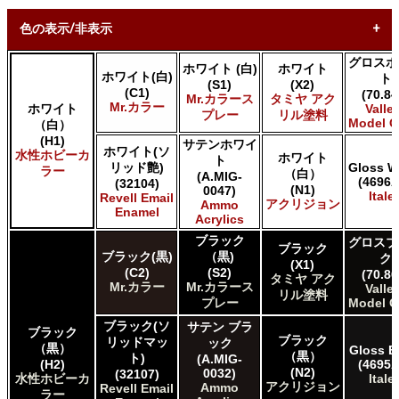
色の表示/非表示
グロスホ
ホワイト (白)
ホワイト
* ボックスをオン/オフにして、同等の色を見つけやすくしま
ホワイト(白)
ト
(S1)
(X2)
す。
(C1)
(70.84
Mr.カラース
タミヤ アク
Mr.カラー
ホワイト
Valle
プレー
リル塗料
Model C
Uncheck ALL
（白）
(H1)
AK INTERACTIVE AK 3rd Gen Acrylics
サテンホワイ
ホワイト(ソ
水性ホビーカ
ホワイト
AK INTERACTIVE AK Acrylics
ト
リッド艶)
Gloss W
ラー
（白）
(A.MIG-
AK INTERACTIVE AK Real Color
(4696A
(32104)
(N1)
0047)
ALCLAD II ALCLAD II
Italer
Revell Email
アクリジョン
Ammo
Enamel
AMMO by Mig Jimenez Ammo Acrylics
Acrylics
Acrylicos Vallejo Vallejo Game Air
ブラック
グロスブ
Acrylicos Vallejo Vallejo Game Color
ブラック
ブラック(黒)
（黒)
ク
(X1)
Acrylicos Vallejo Vallejo Liquid Gold
(C2)
(S2)
(70.86
タミヤ アク
Acrylicos Vallejo Vallejo Mecha Color
Mr.カラー
Mr.カラース
Valle
リル塗料
Acrylicos Vallejo Vallejo Metal Color
プレー
Model C
Acrylicos Vallejo Vallejo Model Air
ブラック(ソ
サテン ブラ
ブラック
Acrylicos Vallejo Vallejo Model Color
ブラック
リッドマッ
ック
（黒）
Gloss B
Acrylicos Vallejo Vallejo Panzer Aces
（黒）
ト)
(A.MIG-
(H2)
(4695A
(N2)
Citadel Colour Citadel
0032)
(32107)
水性ホビーカ
Italer
アクリジョン
Ammo
Revell Email
E7 Paints E7 Paints
ラー