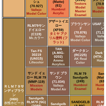
シュ
(Matte)
Testors
(70.91
(61)
(70.927)
Model
Valle
Humbrol
Vallejo
Master
Model C
Acrylic
Model Color
Enamel
デザートイエ
ブラウンサン
USAF 
RLM79サン
ロー
ド
ン
ドイエロー
(XF59)
(70.876)
(71.12
タミヤ アク
(C119)
Vallejo
Valle
Mr.カラー
リル塗料 (フ
Model Color
Model 
ラット)
TAN
ダークタン
Tan FS
(A.MIG-
Dark T
30219
(RC225)
0202)
(HTK-_0
(UA015)
AK Real
Ammo
Hata
Lifecolor
Color
Acrylics
サンド イェ
サンド ブラ
RLM 79
San
ロー RLM 79
ウン
Sandgelb
(Matt
(249)
(63)
(MMP-119)
(71.034)
Humbrol
Humbr
Mission
Vallejo
ＲＬＭ７９サ
Enamel
Acryl
Models
Model Air
ンディブラウ
ン
Sandgelb
(H66)
RLM79 (SG)
SANDGELB
RLM 
水性ホビーカ
Sandgelb
(2088)
(A.MIG-
(1942