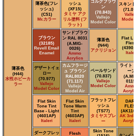
コルクブラウ
薄茶色(フレ
ッシュ
スキント
ン
ッシュ)
(XF15)
(71.07
(70.843)
タミヤ アク
(C51)
Valle
Vallejo
Mr.カラー
リル塗料 (フ
Model 
Model Color
ラット)
サンドブラウ
ブラウン
ン RAL 8031
Flat Li
薄茶色
Fles
(32185)
(A.MIG-
(N44)
(4390A
Revell Email
0026)
アクリジョン
Italer
Enamel
Ammo
Acrylics
カムフラージ
ライト 
デザートイェ
薄茶色
ペールサンド
ュ ブラウン
ーン
ロー
(H44)
(70.837)
RAL8020
(A.MI
水性ホビーカ
(70.977)
Vallejo
(71.117)
0115
Vallejo
ラー
Model Color
Vallejo
Amm
Model Color
Model Air
Acryli
フラットフレ
Flat Skin
Flat Skin
DAR
ッシュ
Tone Tint
Tone Warm
FLES
Base - Light
Tint
(TS77)
(AK110
(4601AP)
(4603AP)
タミヤスプレ
AK 3rd
Italeri
Italeri
Acryli
ー
Skin Tone
ダークフレッ
Flesh
タンイエ
(1516)