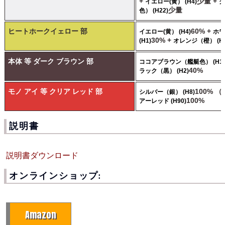
+
少量 +
イエロー(黄） (H4)
グ
少量
色） (H22)
ヒートホークイェロー 部
60% +
イエロー(黄） (H4)
ホワ
30% +
(H1)
オレンジ（橙） (H1
本体 等 ダーク ブラウン 部
ココアブラウン（艦艇色） (H17
40%
ラック（黒） (H2)
モノ アイ 等 クリア レッド 部
100% 
シルバー（銀） (H8)
100%
アーレッド (H90)
説明書
説明書ダウンロード
オンラインショップ:
Amazon