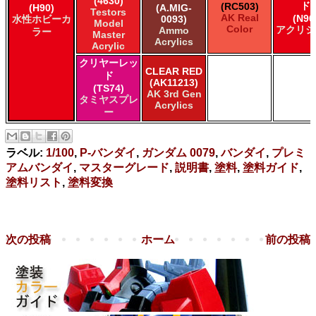
(4630)
ド
(RC503)
(H90)
(A.MIG-
Testors
AK Real
(N90
水性ホビーカ
0093)
Model
Color
アクリジ
Ammo
ラー
Master
Acrylics
Acrylic
クリヤーレッ
CLEAR RED
ド
(AK11213)
(TS74)
AK 3rd Gen
タミヤスプレ
Acrylics
ー
ラベル:
1/100
,
P-バンダイ
,
ガンダム 0079
,
バンダイ
,
プレミ
アムバンダイ
,
マスターグレード
,
説明書
,
塗料
,
塗料ガイド
,
塗料リスト
,
塗料変換
次の投稿
ホーム
前の投稿