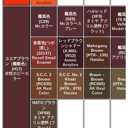
Acrylics
ハルレッド
艦底色
艦底
艦底色
(XF9)
(S29)
(70.98
タミヤ アク
(C29)
Mr.カラース
Valle
Mr.カラー
リル塗料 (フ
プレー
Model C
ラット)
レッドブラウ
赤茶色(つや
ンシャドー
Mahogany
艦底
消し)
Brown
(A.MIG-
(N17
(32137)
(HTK-_130)
0912)
アクリジ
Revell Email
ココアブラウ
Hataka
Ammo
Enamel
ン（艦艇色）
Acrylics
(H17)
水性ホビーカ
S.C.C. 2
S.C.C. No. 2
Braun –
ラー
Brown
Khaki
Brown
Brau
(RC035)
Brown
(RC065)
(HTK-_2
AK Real
(HTK-_076)
AK Real
Hata
Color
Hataka
Color
NATOブラウ
ン
(XF68)
タミヤ アク
リル塗料 (フ
ラット)