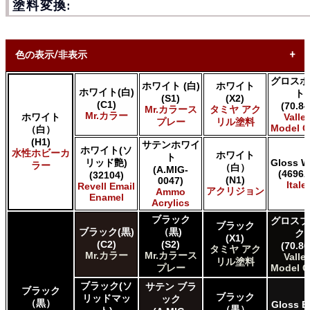
塗料変換:
色の表示/非表示
グロスホ
ホワイト (白)
ホワイト
* ボックスをオン/オフにして、同等の色を見つけやすくしま
ホワイト(白)
ト
(S1)
(X2)
す。
(C1)
(70.84
Mr.カラース
タミヤ アク
Mr.カラー
ホワイト
Valle
プレー
リル塗料
Model C
Uncheck ALL
（白）
(H1)
AK INTERACTIVE AK 3rd Gen Acrylics
サテンホワイ
ホワイト(ソ
水性ホビーカ
ホワイト
AK INTERACTIVE AK Acrylics
ト
リッド艶)
Gloss W
ラー
（白）
(A.MIG-
AK INTERACTIVE AK Real Color
(4696A
(32104)
(N1)
0047)
ALCLAD II ALCLAD II
Italer
Revell Email
アクリジョン
Ammo
Enamel
AMMO by Mig Jimenez Ammo Acrylics
Acrylics
Acrylicos Vallejo Vallejo Game Air
ブラック
グロスブ
Acrylicos Vallejo Vallejo Game Color
ブラック
ブラック(黒)
（黒)
ク
(X1)
Acrylicos Vallejo Vallejo Liquid Gold
(C2)
(S2)
(70.86
タミヤ アク
Acrylicos Vallejo Vallejo Mecha Color
Mr.カラー
Mr.カラース
Valle
リル塗料
Acrylicos Vallejo Vallejo Metal Color
プレー
Model C
Acrylicos Vallejo Vallejo Model Air
ブラック(ソ
サテン ブラ
ブラック
Acrylicos Vallejo Vallejo Model Color
ブラック
リッドマッ
ック
（黒）
Gloss B
Acrylicos Vallejo Vallejo Panzer Aces
（黒）