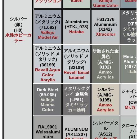
Italeri
Vallejo
Game A
アクリジョン
Game Color
メタリッ
アルミニウム
レイ
シルバー
FS17178
(メタリック)
Aluminium
(XF56
Aluminium
（銀）
(HTK-_078)
(71.062)
タミヤ 
(X142)
(H8)
Hataka
Vallejo
Xtracolor
リル塗料
水性ホビーカ
Model Air
ラット
ラー
アルミニウム
アルミニウム
研磨された金
(ソリッド メ
(ソリッド メ
属色
Metal. 
タリック)
Alumi
タリック)
(A.MIG-
(36199)
(4677A
0192)
(32199)
Revell Aqua
Italer
Ammo
Revell Email
Color
Acrylics
Enamel
Acrylic
メタリックグ
シルバー
Dark Steel
シャイン
レイ 金属色
(69.065)
(A.MIG-
バー
Vallejo
(LP61)
0195)
(C90
Mecha
タミヤ ラッ
Ammo
Mr.カ
Color
Acrylics
カー塗料
シルバーメタ
クローム
RAL9001
ル
ALUMINUM
バー
Weissalumi
(AS12)
(AK11207)
nium
(X11
タミヤ エア