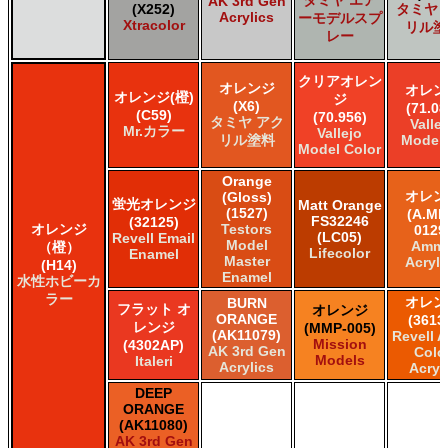
AK 3rd Gen
(X252)
タミヤ 
Acrylics
ーモデルスプ
Xtracolor
リル塗
レー
クリアオレン
オレンジ
オレン
オレンジ(橙)
ジ
(X6)
(71.08
(C59)
(70.956)
タミヤ アク
Valle
Mr.カラー
Vallejo
リル塗料
Model 
Model Color
Orange
オレン
(Gloss)
蛍光オレンジ
Matt Orange
(1527)
(A.MI
FS32246
(32125)
オレンジ
Testors
0129
(LC05)
Revell Email
Model
Amm
（橙）
Lifecolor
Enamel
Master
Acryli
(H14)
Enamel
水性ホビーカ
ラー
オレン
BURN
フラット オ
オレンジ
ORANGE
(3613
レンジ
(MMP-005)
(AK11079)
Revell 
Mission
(4302AP)
AK 3rd Gen
Colo
Models
Italeri
Acrylics
Acryl
DEEP
ORANGE
(AK11080)
AK 3rd Gen