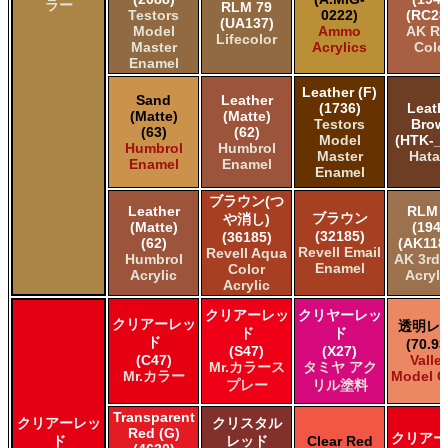
ラー
RLM 79
Testors
0222)
(RC28
(UA137)
Model
Ammo
AK Re
Lifecolor
Master
Acrylics
Colo
Enamel
Leather (F)
Sand
Leather
(1736)
Leath
(Matte)
(Matte)
Testors
Brow
(63)
(62)
Model
(HTK-_1
Humbrol
Humbrol
Master
Hata
Enamel
Enamel
Enamel
ブラウン(つ
Leather
RLM 
ブラウン
や消し)
(Matte)
(1942
(32185)
(36185)
(62)
(AK118
Revell Email
Revell Aqua
Humbrol
AK 3rd
Enamel
Color
Acrylic
Acryli
Acrylic
クリアーレッ
クリヤーレッ
クリアーレッ
透明レ
ド
ド
ド
(70.93
(S47)
(X27)
(C47)
Valle
Mr.カラース
タミヤ アク
Mr.カラー
Model C
プレー
リル塗料
Transparent
クリアーレッ
クリスタル
Red (G)
クリアー
ド
レッド
Clear Red