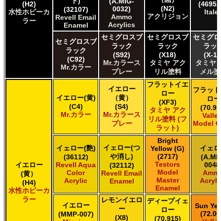
ト)
(A.MIG-
(H2)
(4695A
(N2)
Citadel Colour Citadel
0032)
(32107)
水性ホビーカ
Italer
アクリジョン
Ammo
Revell Email
E7 Paints E7 Paints
ラー
Acrylics
Enamel
HATAKA HOBBY Hataka
セミグロスブ
セミグロスブ
セミグロ
Humbrol - Hornby Hobbies Humbrol Acrylic
セミグロスブ
ラック
ラック
ラッ
Humbrol of Hornby Hobbies Humbrol Enamel
ラック
(S92)
(X18)
(X-18
Italeri Italeri
(C92)
Mr.カラース
タミヤ アク
タミヤ 
Mr.カラー
Lifecolor Lifecolor
プレー
リル塗料
メル塗
Mission Models Mission Models
フラットイエ
Revell of Germany Revell Aqua Color Acrylic
イエロー
フラット
ロー
Revell of Germany Revell Email Enamel
イエロー(黄)
（黄）
ロー
(XF3)
(C4)
(S4)
Testors of Rust-Oleum Group Testors Model Master
(70.95
タミヤ アク
Mr.カラー
Mr.カラース
Valle
Acrylic
リル塗料 (フ
プレー
Model C
Testors of Rust-Oleum Group Testors Model Master
ラット)
Enamel
Bright
The Scale Modellers Supply SMS
イェロー(つ
イェロー(艶)
イェロ
Yellow (G)
Xtracolor Xtracolor
や消し)
(2717)
(36112)
(A.MI
Testors
イエロー
ガイアノーツ ガイア エナメル カラー
Revell Aqua
0048
(32112)
Model
Color
Amm
Revell Email
(黄）
ガイアノーツ ガイアカラー
Master
Acrylic
Acryli
Enamel
(H4)
タミヤ タミヤ アクリル塗料
Enamel
水性ホビーカ
タミヤ タミヤ アクリル塗料 (フラット)
ラー
レモンイエロ
ディープイェ
イエロー
Sun Yel
タミヤ タミヤ エアーモデルスプレー
ー
ロー
(72.00
(MMP-007)
タミヤ タミヤ エナメル塗料
(X8)
(70.915)