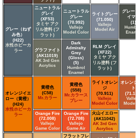
ニュートラル
ニュートラル
グレー 
グレイ
ライトグレー
グレー
イマ
(XF53)
(71.050)
(70.992)
(1)
タミヤ アク
Vallejo
Vallejo
Humbr
グレー（ねず
リル塗料 (フ
Model Air
Model Color
Enam
み色）
ラット)
(H22)
Dark
水性ホビーカ
RLM グレイ
Admiralty
グラファイト
ラー
(XF22)
Grey
(AK11019)
タミヤ アク
(Gloss)
AK 3rd Gen
(5)
リル塗料 (フ
Acrylics
Humbrol
ラット)
Enamel
ライトオレン
オレンジ
黄橙色
黄橙色
ジ
ト
(S58)
(C58)
オレンジイエ
(70.911)
(71.13
Mr.カラース
Mr.カラー
Vallejo
Valle
ロー（黄橙）
プレー
Model Color
Model 
(H24)
水性ホビーカ
火山イエロー
Orange Fire
Orange Fire
ラー
(72.008)
(72.708)
(AK11042)
Vallejo
Vallejo
AK 3rd Gen
Game Color
Game Air
Acrylics
フラットフレ