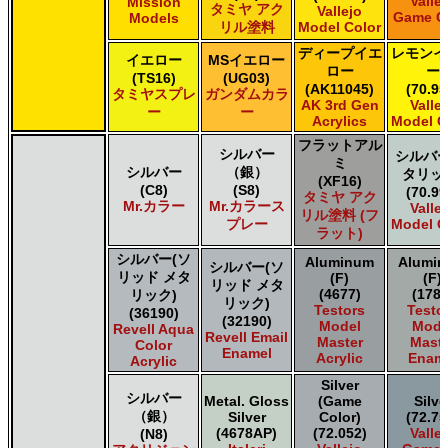
Valle
Mission
タミヤ アク
Vallejo
タミヤ タミヤ トップコート/サーフェイサー/プライマー
Game C
Models
リル塗料
Model Color
タミヤ タミヤ ラッカー塗料
ディープイエ
レモンイ
タミヤ タミヤスプレー
イエロー
MSイエロー
ロー
ー
タミヤ タミヤスプレー
(TS16)
(UG03)
(AK11045)
(70.95
タミヤスプレ
ガンダムカラ
ＧＳＩクレオス Mr.カラー
AK 3rd Gen
Valle
ー
ー
ＧＳＩクレオス Mr.カラー GX
Acrylics
Model C
ＧＳＩクレオス Mr.カラー 色ノ源
フラットアル
シルバー
シルバー
ＧＳＩクレオス Mr.カラー スーパーメタリック
ミ
シルバー
（銀）
タリッ
ＧＳＩクレオス Mr.カラー スーパーメタリック 2
(XF16)
(C8)
(S8)
(70.99
タミヤ アク
ＧＳＩクレオス Mr.カラースプレー
Mr.カラー
Mr.カラース
Valle
リル塗料 (フ
ＧＳＩクレオス Mr.クリアカラーGX
プレー
Model C
ラット)
ＧＳＩクレオス Mr.クリスタルカラー
シルバー(ソ
Aluminum
Alumi
ＧＳＩクレオス Mr.サーフェイサー/プライマー
シルバー(ソ
リッド メタ
(F)
(F)
ＧＳＩクレオス Mr.トップコート
リッド メタ
(4677)
(1781
リック)
リック)
ＧＳＩクレオス Mr.メタリックカラーGX
Testors
Testo
(36190)
(32190)
Model
Mode
ＧＳＩクレオス Mr.メタルカラー
Revell Aqua
Revell Email
Master
Maste
Color
ＧＳＩクレオス アクリジョン
Enamel
Acrylic
Enam
Acrylic
ＧＳＩクレオス ガンダムカラー
Silver
ＧＳＩクレオス ガンダムカラースプレー
シルバー
Metal. Gloss
(Game
Silve
ＧＳＩクレオス ガンダムマーカー
（銀）
Silver
Color)
(72.75
ＧＳＩクレオス 水性ホビーカラー
(4678AP)
(72.052)
Valle
(N8)