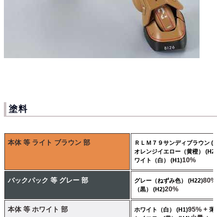
塗料
本体 等 ライト ブラウン 部
ＲＬＭ７９サンディブラウン (H6
オレンジイエロー（黄橙） (H24
10%
ワイト（白） (H1)
バックパック 等 グレー 部
80%
グレー（ねずみ色） (H22)
20%
（黒） (H2)
本体 等 ホワイト 部
95% +
ホワイト（白） (H1)
薄茶