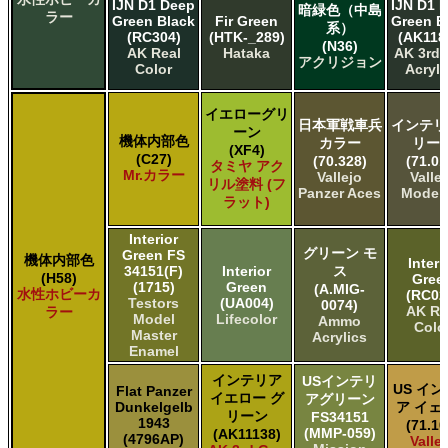
IJN D1 Deep
IJN D1 
暗緑色（中島
ラー
Green Black
Fir Green
Green B
系）
(RC304)
(HTK-_289)
(AK118
(N36)
AK Real
Hataka
AK 3rd
アクリジョン
Color
Acryli
イエローグリ
日本軍戦車兵
インテリ
ーン
機体内部色
カラー
リー
(XF4)
(C27)
(70.328)
(71.01
タミヤ アク
Mr.カラー
Vallejo
Valle
リル塗料 (フ
Panzer Aces
Model 
ラット)
Interior
グリーン モ
Green FS
機体内部色
Interi
34151(F)
Interior
ス
(H58)
Gree
(1715)
Green
(A.MIG-
水性ホビーカ
(RC02
Testors
(UA004)
0074)
AK Re
ラー
Model
Lifecolor
Ammo
Colo
Master
Acrylics
Enamel
インテリア
USインテリ
US イ
Flat Panzer
イエロー グ
アグリーン
Dunkelgelb
ア イェ
リーン
FS34151
1943
(71.10
(MMP-059)
(AK11138)
(4796AP)
Valle