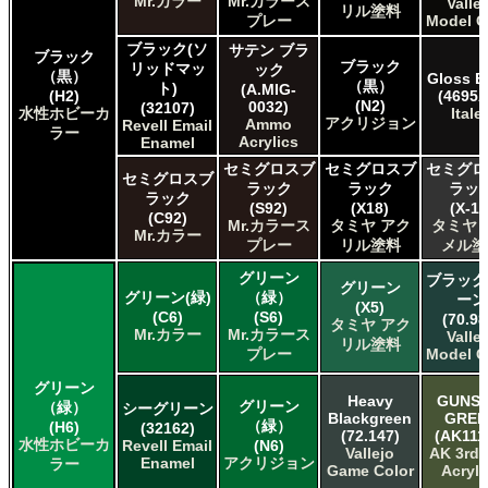
Mr.カラー
Mr.カラース
Valle
リル塗料
Acrylicos Vallejo Vallejo Metal Color
プレー
Model C
Acrylicos Vallejo Vallejo Model Air
ブラック(ソ
サテン ブラ
ブラック
Acrylicos Vallejo Vallejo Model Color
ブラック
リッドマッ
ック
（黒）
Gloss B
Acrylicos Vallejo Vallejo Panzer Aces
（黒）
ト)
(A.MIG-
(H2)
(4695A
(N2)
Citadel Colour Citadel
0032)
(32107)
水性ホビーカ
Italer
アクリジョン
Ammo
Revell Email
E7 Paints E7 Paints
ラー
Acrylics
Enamel
HATAKA HOBBY Hataka
セミグロスブ
セミグロスブ
セミグロ
Humbrol - Hornby Hobbies Humbrol Acrylic
セミグロスブ
ラック
ラック
ラッ
Humbrol of Hornby Hobbies Humbrol Enamel
ラック
(S92)
(X18)
(X-18
Italeri Italeri
(C92)
Mr.カラース
タミヤ アク
タミヤ 
Mr.カラー
Lifecolor Lifecolor
プレー
リル塗料
メル塗
Mission Models Mission Models
グリーン
ブラック
Revell of Germany Revell Aqua Color Acrylic
グリーン
グリーン(緑)
（緑）
ーン
Revell of Germany Revell Email Enamel
(X5)
(C6)
(S6)
(70.98
Testors of Rust-Oleum Group Testors Model Master
タミヤ アク
Mr.カラー
Mr.カラース
Valle
Acrylic
リル塗料
プレー
Model C
Testors of Rust-Oleum Group Testors Model Master
Enamel
グリーン
Heavy
GUNSH
グリーン
（緑）
The Scale Modellers Supply SMS
シーグリーン
Blackgreen
GREE
（緑）
(H6)
(32162)
Xtracolor Xtracolor
(72.147)
(AK111
水性ホビーカ
Revell Email
(N6)
ガイアノーツ ガイア エナメル カラー
Vallejo
AK 3rd
Enamel
アクリジョン
ラー
Game Color
Acryli
ガイアノーツ ガイアカラー