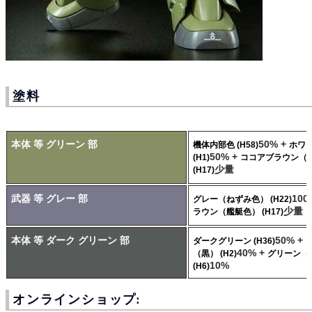
塗料
本体 等 グリーン 部
50% +
機体内部色 (H58)
ホワ
50% +
(H1)
ココアブラウン（
少量
(H17)
武器 等 グレー 部
100
グレー（ねずみ色） (H22)
少量
ラウン（艦艇色） (H17)
本体 等 ダーク グリーン 部
50% +
ダークグリーン (H36)
40% +
（黒） (H2)
グリーン（
10%
(H6)
オンラインショップ: