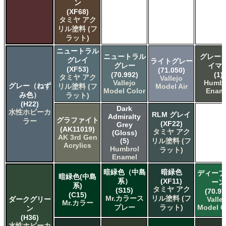
ＧＳＩクレオス ガンダムカラー
ン
ＧＳＩクレオス ガンダムカラースプレー
(XF68)
タミヤ アク
ＧＳＩクレオス ガンダムマーカー
リル塗料 (フ
ＧＳＩクレオス 水性ホビーカラー
ラット)
ニュートラル
ニュートラル
グレー 
グレイ
ライトグレー
グレー
イマ
(XF53)
(71.050)
(70.992)
(1)
タミヤ アク
Vallejo
Vallejo
Humbr
グレー（ねず
リル塗料 (フ
Model Air
Model Color
Enam
み色）
ラット)
(H22)
Dark
水性ホビーカ
RLM グレイ
Admiralty
グラファイト
ラー
(XF22)
Grey
(AK11019)
タミヤ アク
(Gloss)
AK 3rd Gen
(5)
リル塗料 (フ
Acrylics
Humbrol
ラット)
Enamel
暗緑色（中島
暗緑色
ディープ
暗緑色(中島
系）
(XF11)
ーン
系)
タミヤ アク
(S15)
(70.97
(C15)
Mr.カラース
リル塗料 (フ
ダークグリー
Valle
Mr.カラー
プレー
ラット)
Model C
ン
(H36)
水性ホビーカ