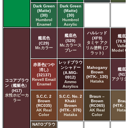
タミヤ タミヤ アクリル塗料
Dark Green
Dark Green
タミヤ タミヤ アクリル塗料 (フラット)
(Matte)
(Matte)
タミヤ タミヤ エアーモデルスプレー
(30)
(30)
Humbrol
Humbrol
タミヤ タミヤ エナメル塗料
Enamel
Acrylic
タミヤ タミヤ トップコート/サーフェイサー/プライマー
タミヤ タミヤ ラッカー塗料
ハルレッド
艦底色
艦底
艦底色
(XF9)
タミヤ タミヤスプレー
(S29)
(70.98
タミヤ アク
(C29)
タミヤ タミヤスプレー
Mr.カラース
Valle
Mr.カラー
リル塗料 (フ
ＧＳＩクレオス Mr.カラー
プレー
Model C
ラット)
ＧＳＩクレオス Mr.カラー GX
ＧＳＩクレオス Mr.カラー 色ノ源
レッドブラウ
赤茶色(つや
ンシャドー
Mahogany
ＧＳＩクレオス Mr.カラー スーパーメタリック
艦底
消し)
Brown
(A.MIG-
ＧＳＩクレオス Mr.カラー スーパーメタリック 2
(N17
(32137)
(HTK-_130)
0912)
アクリジ
Revell Email
ココアブラウ
ＧＳＩクレオス Mr.カラースプレー
Hataka
Ammo
Enamel
ン（艦艇色）
ＧＳＩクレオス Mr.クリアカラーGX
Acrylics
(H17)
ＧＳＩクレオス Mr.クリスタルカラー
水性ホビーカ
S.C.C. 2
S.C.C. No. 2
Braun –
ＧＳＩクレオス Mr.サーフェイサー/プライマー
ラー
Brown
Khaki
Brown
Brau
ＧＳＩクレオス Mr.トップコート
(RC035)
Brown
(RC065)
(HTK-_2
AK Real
(HTK-_076)
AK Real
Hata
ＧＳＩクレオス Mr.メタリックカラーGX
Color
Hataka
Color
ＧＳＩクレオス Mr.メタルカラー
ＧＳＩクレオス アクリジョン
NATOブラウ