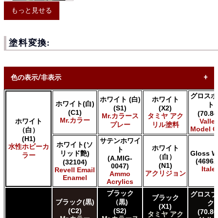
もっと見せる
塗料変換:
色の表示/非表示
グロスホ
ホワイト (白)
ホワイト
* ボックスをオン/オフにして、同等の色を見つけやすくしま
ホワイト(白)
ト
(S1)
(X2)
す。
(C1)
(70.84
Mr.カラース
タミヤ アク
Mr.カラー
ホワイト
Valle
プレー
リル塗料
Model C
Uncheck ALL
（白）
(H1)
AK INTERACTIVE AK 3rd Gen Acrylics
サテンホワイ
ホワイト(ソ
水性ホビーカ
ホワイト
AK INTERACTIVE AK Acrylics
ト
リッド艶)
Gloss W
ラー
（白）
(A.MIG-
AK INTERACTIVE AK Real Color
(4696A
(32104)
(N1)
0047)
ALCLAD II ALCLAD II
Italer
Revell Email
アクリジョン
Ammo
Enamel
AMMO by Mig Jimenez Ammo Acrylics
Acrylics
Acrylicos Vallejo Vallejo Game Air
ブラック
グロスブ
Acrylicos Vallejo Vallejo Game Color
ブラック
ブラック(黒)
（黒)
ク
(X1)
Acrylicos Vallejo Vallejo Liquid Gold
(C2)
(S2)
(70.86
タミヤ アク
Acrylicos Vallejo Vallejo Mecha Color