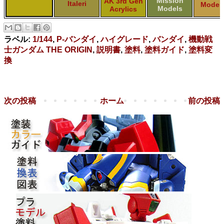
Mission
AK 3rd Gen
Italeri
Model 
Models
Acrylics
ラベル:
1/144
,
P-バンダイ
,
ハイグレード
,
バンダイ
,
機動戦
士ガンダム THE ORIGIN
,
説明書
,
塗料
,
塗料ガイド
,
塗料変
換
次の投稿
ホーム
前の投稿