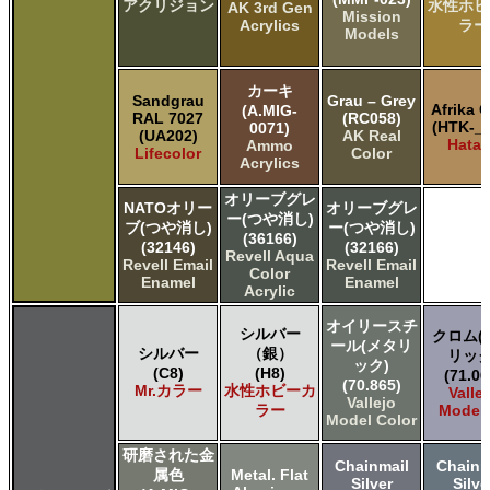
アクリジョン
水性ホビ
AK 3rd Gen
Mission
Acrylics
ラー
Models
カーキ
Sandgrau
Grau – Grey
Afrika 
(A.MIG-
RAL 7027
(RC058)
(HTK-_3
0071)
(UA202)
AK Real
Hata
Ammo
Lifecolor
Color
Acrylics
オリーブグレ
NATOオリー
オリーブグレ
ー(つや消し)
ブ(つや消し)
ー(つや消し)
(36166)
(32146)
(32166)
Revell Aqua
Revell Email
Revell Email
Color
Enamel
Enamel
Acrylic
オイリースチ
シルバー
クロム(
ール(メタリ
シルバー
（銀）
リック
ック)
(C8)
(H8)
(71.06
(70.865)
Mr.カラー
水性ホビーカ
Valle
Vallejo
ラー
Model 
Model Color
研磨された金
Chainmail
Chainm
属色
Metal. Flat
Silver
Silve