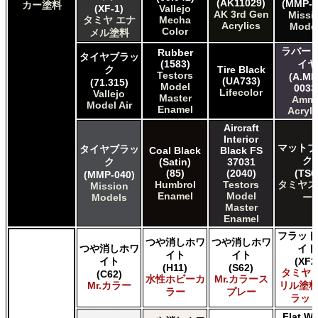
(AK11029)
(MMP-0
カー塗料
E7 Paints E7 Paints
(XF-1)
Vallejo
AK 3rd Gen
Missi
HATAKA HOBBY Hataka
タミヤ エナ
Mecha
Acrylics
Mode
Color
メル塗料
Humbrol - Hornby Hobbies Humbrol Acrylic
Humbrol of Hornby Hobbies Humbrol Enamel
ラバー 
Rubber
タイヤブラッ
Italeri Italeri
(1583)
イヤ
ク
Tire Black
Testors
Lifecolor Lifecolor
(A.MI
(UA733)
(71.315)
Model
0033
Mission Models Mission Models
Lifecolor
Vallejo
Master
Amm
Revell of Germany Revell Aqua Color Acrylic
Model Air
Enamel
Acryli
Revell of Germany Revell Email Enamel
Aircraft
Testors of Rust-Oleum Group Testors Model Master
Interior
Acrylic
マットブ
タイヤブラッ
Coal Black
Black FS
Testors of Rust-Oleum Group Testors Model Master
ク
ク
(Satin)
37031
Enamel
(85)
(2040)
(TS6
(MMP-040)
Humbrol
Testors
タミヤス
Mission
The Scale Modellers Supply SMS
Enamel
Model
Models
ー
Xtracolor Xtracolor
Master
ガイアノーツ ガイア エナメル カラー
Enamel
ガイアノーツ ガイアカラー
フラット
つや消しホワ
つや消しホワ
タミヤ タミヤ アクリル塗料
つや消しホワ
イト
イト
イト
タミヤ タミヤ アクリル塗料 (フラット)
イト
(XF2
(H11)
(S62)
タミヤ 
(C62)
タミヤ タミヤ エアーモデルスプレー
水性ホビーカ
Mr.カラース
Mr.カラー
リル塗料
タミヤ タミヤ エナメル塗料
ラー
プレー
ラット
タミヤ タミヤ トップコート/サーフェイサー/プライマー
Flat Wh