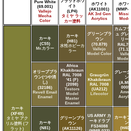
フラットホワ
Pure White
ホワイト
ホワイ
イト
(69.001)
(AK11001)
(MMP-0
Vallejo
(LP4)
AK 3rd Gen
Missi
Mecha
タミヤ ラッ
Acrylics
Mode
Color
カー塗料
カムフラ
グリーンブラ
ュ グレ
カーキ
カーキ
ウン
リー
(H81)
(C55)
(70.879)
RAL70
水性ホビーカ
Mr.カラー
Vallejo
(71.11
ラー
Model Color
Valle
Model 
Africa
Khakibraun
オリーブブラ
グレーグ
RAL 7008
Graugrün
ウン(つや消
ン
'41 (F)
Khakibraun
し)
(A.MI
(2098)
RAL 7008
0005
(32186)
Testors
(UA212)
Amm
Revell Email
Model
Lifecolor
Acryli
Enamel
Master
Enamel
カーキ
(XF49)
US ARMY カ
カーキブ
グリーンブラ
タミヤ アク
ーキドラブ
カーキ
ン
ウン
リル塗料 (フ
FS34088
(N81)
(H404
(AK11126)
ラット)
(MMP-023)