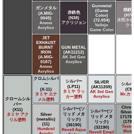
Gunmetal
ガンメタル
焼鉄
(Game
赤鉄色
(A.MIG-
(H76
Color)
(N38)
0045)
水性ホビ
(72.054)
アクリジョン
Ammo
Vallejo
ラー
Acrylics
Game Color
JET
EXHAUST
BURNT
GUN METAL
IRON
(AK11212)
(A.MIG-
AK 3rd Gen
0187)
Acrylics
Ammo
Acrylics
クロムシルバ
シルバー
SILVER
ー
シルバ
(LP11)
(AK11209)
(X-11)
(C8)
タミヤ ラッ
AK 3rd Gen
タミヤ エナ
Mr.カ
Acrylics
カー塗料
クロームシル
メル塗料
バー
Chro
シルバー(ソ
(X11)
シルバー(ソ
Silver
リッド メタ
タミヤ アク
Silver
リッド メタ
17178 
(metallic)
リック)
リル塗料
(1790
リック)
(11)
(36190)
Testo
(32190)
Humbrol
Revell Aqua
Mode
Revell Email
Acrylic