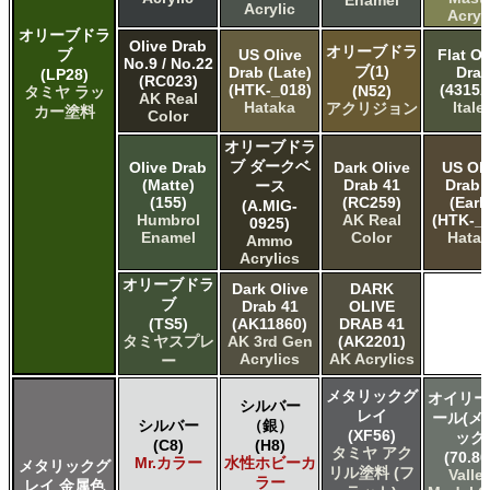
Acrylic
Acryl
オリーブドラ
Olive Drab
オリーブドラ
ブ
US Olive
Flat Ol
No.9 / No.22
ブ(1)
Drab (Late)
Dra
(LP28)
(RC023)
(HTK-_018)
(4315A
(N52)
タミヤ ラッ
AK Real
Hataka
Italer
アクリジョン
カー塗料
Color
オリーブドラ
ブ ダークベ
Olive Drab
Dark Olive
US Oli
(Matte)
Drab 41
Drab 
ース
(155)
(RC259)
(Earl
(A.MIG-
Humbrol
AK Real
(HTK-_0
0925)
Enamel
Color
Hata
Ammo
Acrylics
オリーブドラ
Dark Olive
DARK
ブ
Drab 41
OLIVE
(TS5)
(AK11860)
DRAB 41
タミヤスプレ
AK 3rd Gen
(AK2201)
Acrylics
AK Acrylics
ー
メタリックグ
オイリー
シルバー
レイ
ール(メ
シルバー
（銀）
(XF56)
ック
(C8)
(H8)
タミヤ アク
(70.86
Mr.カラー
水性ホビーカ
メタリックグ
リル塗料 (フ
Valle
ラー
レイ 金属色