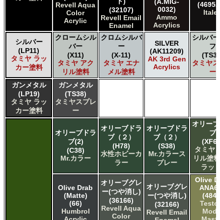
ト)
(A.MIG-
(4695A
Revell Aqua
0032)
(32107)
Italer
Color
Ammo
Revell Email
Acrylic
Acrylics
Enamel
クロームシル
クロムシルバ
シルバー
シルバー
SILVER
バー
ー
フ
(LP11)
(AK11209)
(X11)
(X-11)
(TS30
タミヤ ラッ
AK 3rd Gen
タミヤ アク
タミヤ エナ
タミヤス
Acrylics
カー塗料
リル塗料
メル塗料
ー
ガンメタル
ガンメタル
(LP19)
(TS38)
タミヤ ラッ
タミヤスプレ
カー塗料
ー
オリーブ
オリーブドラ
オリーブドラ
オリーブドラ
ブ
ブ（２）
ブ（２）
ブ(2)
(XF62
(H78)
(S38)
タミヤ 
(C38)
水性ホビーカ
Mr.カラース
Mr.カラー
リル塗料
ラー
プレー
ラット
Olive D
オリーブグレ
オリーブグレ
Olive Drab
ANA6
ー(つや消し)
(Matte)
ー(つや消し)
(4842
(36166)
(66)
Testo
(32166)
Revell Aqua
Humbrol
Mode
Revell Email
Color
Acrylic
Maste
Enamel