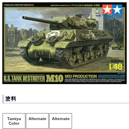
塗料
Tamiya
Alternate
Alternate
Color