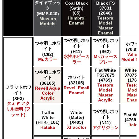
タイヤブラッ
Coal Black
Black FS
ク
(Satin)
37031
(85)
(2040)
(MMP-040)
Humbrol
Testors
Mission
Enamel
Model
Models
Master
Enamel
つや消しホワ
つや消しホワ
つや消しホワ
ホワイ
イト
イト
イト
(70.95
(H11)
(S62)
(C62)
Valle
水性ホビーカ
Mr.カラース
Mr.カラー
Model C
ラー
プレー
Flat White
White 
つや消しホワ
FS37875
37875 
ホワイト
イト
(4769)
(1768
(32105)
(36105)
Testors
Testo
フラットホワ
Revell Email
Revell Aqua
Model
Mode
イト
Enamel
Color
Master
Maste
Acrylic
(XF2)
Acrylic
Enam
タミヤ アク
リル塗料 (フ
つや消しホワ
Traffic
White
ラット)
Flat Wh
イト
White
(Matte)
(4769A
(HTK-_101)
(X405)
(N11)
Italer
Hataka
Xtracolor
アクリジョン