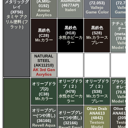
Aluminum
(A.MIG-
メタリックグ
(72.053)
(72.75
(4677AP)
0192)
レイ
Vallejo
Valle
Italeri
Ammo
(XF56)
Game Color
Game A
Acrylics
タミヤ アク
リル塗料 (フ
ナチュラ
ラット)
黒鉄色
黒鉄色
チー
黒鉄色
(H18)
(S28)
(metall
(C28)
水性ホビーカ
Mr.カラース
(70.86
Mr.カラー
ラー
プレー
Valle
Model C
NATURAL
STEEL
(AK11210)
AK 3rd Gen
Acrylics
オリーブドラ
オリーブドラ
ブラウン
オリーブドラ
ブ（２）
ブ（２）
オレッ
ブ(2)
(H78)
(S38)
(70.88
(C38)
水性ホビーカ
Mr.カラース
Valle
Mr.カラー
ラー
プレー
Model C
Olive Drab
Olive D
オリーブグレ
オリーブグレ
ANA613
ANA613 
ー(つや消し)
ー(つや消し)
(4842)
(2050
(36166)
Testors
Testo
(32166)
Revell Aqua
Model
Mode
Revell Email