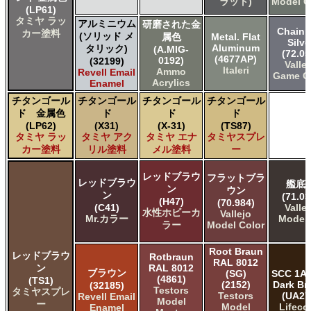
ラット)
Model C
(LP61)
タミヤ ラッ
アルミニウム
研磨された金
Chainm
カー塗料
(ソリッド メ
属色
Metal. Flat
Silve
Aluminum
タリック)
(A.MIG-
(72.05
(4677AP)
0192)
(32199)
Valle
Italeri
Ammo
Revell Email
Game C
Acrylics
Enamel
チタンゴール
チタンゴール
チタンゴール
チタンゴール
ド 金属色
ド
ド
ド
(LP62)
(X31)
(X-31)
(TS87)
タミヤ ラッ
タミヤ アク
タミヤ エナ
タミヤスプレ
カー塗料
リル塗料
メル塗料
ー
レッドブラウ
フラットブラ
レッドブラウ
艦底
ン
ウン
ン
(71.03
(H47)
(70.984)
(C41)
Valle
水性ホビーカ
Vallejo
Mr.カラー
Model 
ラー
Model Color
Root Braun
レッドブラウ
Rotbraun
RAL 8012
ン
RAL 8012
ブラウン
(SG)
SCC 1A 
(4861)
(TS1)
(2152)
Dark B
(32185)
Testors
タミヤスプレ
Testors
(UA27
Revell Email
Model
ー
Model
Lifeco
Enamel