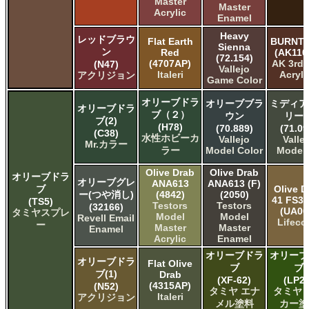
Master
Master
Acrylic
Enamel
Heavy
レッドブラウ
Flat Earth
BURNT 
Sienna
ン
Red
(AK110
(72.154)
(4707AP)
AK 3rd
(N47)
Vallejo
Italeri
Acryli
アクリジョン
Game Color
オリーブドラ
オリーブブラ
ミディア
オリーブドラ
ブ（２）
ウン
リー
ブ(2)
(H78)
(70.889)
(71.09
(C38)
水性ホビーカ
Vallejo
Valle
Mr.カラー
ラー
Model Color
Model 
Olive Drab
Olive Drab
オリーブドラ
オリーブグレ
ANA613
ANA613 (F)
ブ
Olive D
ー(つや消し)
(4842)
(2050)
41 FS3
(TS5)
Testors
Testors
(32166)
(UA00
タミヤスプレ
Model
Model
Revell Email
Lifeco
ー
Master
Master
Enamel
Acrylic
Enamel
オリーブドラ
オリーブ
オリーブドラ
Flat Olive
ブ
ブ
ブ(1)
Drab
(XF-62)
(LP28
(4315AP)
(N52)
タミヤ エナ
タミヤ 
Italeri
アクリジョン
メル塗料
カー塗