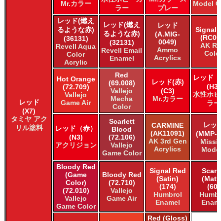
Mr.カラー
Model C
ラー
プレー
レッド(燃え
レッド(燃え
レッド
るような赤)
Signal 
るような赤)
(A.MIG-
(RC00
(36131)
0049)
(32131)
AK Re
Revell Aqua
Ammo
Revell Email
Colo
Color
Acrylics
Enamel
Acrylic
Red
レッド（
Hot Orange
レッド(赤)
(69.008)
(H3)
(72.709)
Vallejo
(C3)
水性ホビ
Vallejo
Mecha
Mr.カラー
レッド
Game Air
ラー
Color
(X7)
タミヤ アク
Scarlett
レッ
CARMINE
リル塗料
レッド（赤）
Blood
(AK11091)
(MMP-0
(N3)
(72.106)
AK 3rd Gen
Missi
アクリジョン
Vallejo
Acrylics
Mode
Game Color
Bloody Red
Signal Red
Scarl
(Game
Bloody Red
(Satin)
(Matt
Color)
(72.710)
(174)
(60)
(72.010)
Vallejo
Humbrol
Humbr
Vallejo
Game Air
Enamel
Enam
Game Color
Red (Gloss)