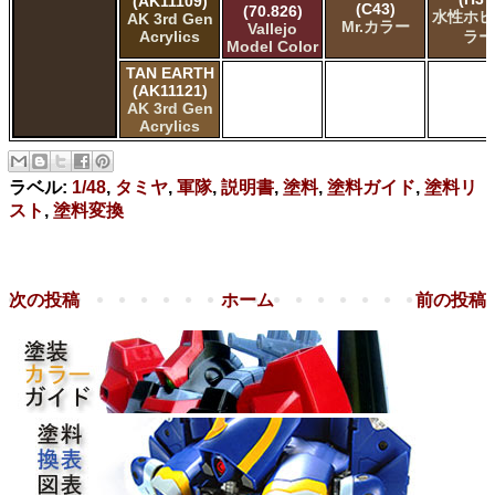
(AK11109)
(C43)
(70.826)
水性ホビ
AK 3rd Gen
Mr.カラー
Vallejo
Acrylics
ラー
Model Color
TAN EARTH
(AK11121)
AK 3rd Gen
Acrylics
ラベル:
1/48
,
タミヤ
,
軍隊
,
説明書
,
塗料
,
塗料ガイド
,
塗料リ
スト
,
塗料変換
次の投稿
ホーム
前の投稿