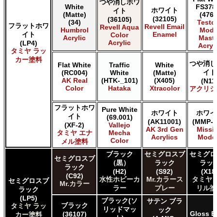
タミヤ タミヤ ラッカー塗料
つや消しホワ
White
FS378
ホワイト
イト
タミヤ タミヤスプレー
(Matte)
(4769
(32105)
(36105)
タミヤ タミヤスプレー
(34)
Testo
フラットホワ
Revell Email
Revell Aqua
Humbrol
Mode
ＧＳＩクレオス Mr.カラー
イト
Enamel
Color
Acrylic
Maste
ＧＳＩクレオス Mr.カラー GX
Acrylic
(LP4)
Acryl
タミヤ ラッ
ＧＳＩクレオス Mr.カラー 色ノ源
カー塗料
ＧＳＩクレオス Mr.カラー スーパーメタリック
つや消し
Flat White
Traffic
White
ＧＳＩクレオス Mr.カラー スーパーメタリック 2
イト
(RC004)
White
(Matte)
AK Real
(HTK-_101)
(X405)
(N11
ＧＳＩクレオス Mr.カラースプレー
Color
Hataka
Xtracolor
アクリジ
ＧＳＩクレオス Mr.クリアカラーGX
ＧＳＩクレオス Mr.クリスタルカラー
フラットホワ
Pure White
ＧＳＩクレオス Mr.サーフェイサー/プライマー
ホワイト
ホワイ
イト
(69.001)
(AK11001)
(MMP-0
ＧＳＩクレオス Mr.トップコート
(XF-2)
Vallejo
AK 3rd Gen
Missi
タミヤ エナ
Mecha
ＧＳＩクレオス Mr.メタリックカラーGX
Acrylics
Mode
Color
メル塗料
ＧＳＩクレオス Mr.メタルカラー
ＧＳＩクレオス アクリジョン
ブラック
セミグロスブ
セミグロ
セミグロスブ
（黒）
ラック
ラッ
ＧＳＩクレオス ガンダムカラー
ラック
(H2)
(S92)
(X18
ＧＳＩクレオス ガンダムカラースプレー
(C92)
水性ホビーカ
Mr.カラース
タミヤ 
セミグロスブ
Mr.カラー
ＧＳＩクレオス ガンダムマーカー
ラー
プレー
リル塗
ラック
ＧＳＩクレオス 水性ホビーカラー
(LP5)
ブラック(ソ
サテン ブラ
ブラック
タミヤ ラッ
リッドマッ
ック
Gloss B
(36107)
カー塗料