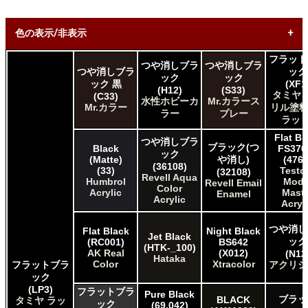
色の表示/非表示
フラット
つや消しブラ
つや消しブラ
* ボックスをオン/オフにして、同等の色を見つけやすくしま
つや消しブラ
ック
ック
ック
す。
ック 黒
(XF1
(H12)
(S33)
タミヤ 
(C33)
水性ホビーカ
Mr.カラース
Uncheck ALL
Mr.カラー
リル塗料
ラー
プレー
ラット
AK INTERACTIVE AK 3rd Gen Acrylics
AK INTERACTIVE AK Acrylics
Flat Bl
つや消しブラ
ブラック(つ
AK INTERACTIVE AK Real Color
Black
FS370
ック
(Matte)
や消し)
(4768
ALCLAD II ALCLAD II
(36108)
(33)
Testo
(32108)
AMMO by Mig Jimenez Ammo Acrylics
Revell Aqua
Humbrol
Mode
Revell Email
Color
Acrylicos Vallejo Vallejo Game Air
Acrylic
Maste
Enamel
Acrylic
Acrylicos Vallejo Vallejo Game Color
Acryl
Acrylicos Vallejo Vallejo Liquid Gold
つや消し
Acrylicos Vallejo Vallejo Mecha Color
Flat Black
Night Black
Jet Black
ック
(RC001)
BS642
Acrylicos Vallejo Vallejo Metal Color
(HTK-_100)
AK Real
(X012)
(N12
Acrylicos Vallejo Vallejo Model Air
Hataka
Color
Xtracolor
フラットブラ
アクリジ
Acrylicos Vallejo Vallejo Model Color
ック
Acrylicos Vallejo Vallejo Panzer Aces
(LP3)
フラットブラ
Pure Black
Citadel Colour Citadel
ブラッ
BLACK
タミヤ ラッ
ック
(69.042)