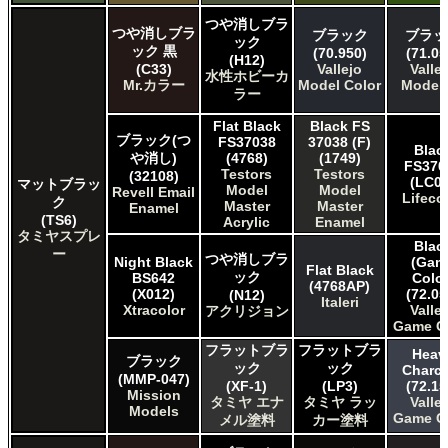
つや消しブラ
つや消しブラ
ブラック
ブラッ
ック
ック 黒
(70.950)
(71.05
(H12)
(C33)
Vallejo
Valle
水性ホビーカ
Mr.カラー
Model Color
Model 
ラー
Flat Black
Black FS
ブラック(つ
FS37038
37038 (F)
Blac
や消し)
(4768)
(1749)
FS370
Testors
Testors
(32108)
(LC02
マットブラッ
Model
Model
Revell Email
Lifeco
ク
Master
Master
Enamel
(TS6)
Acrylic
Enamel
タミヤスプレ
Blac
ー
つや消しブラ
Night Black
(Gam
Flat Black
ック
BS642
Color
(4768AP)
(X012)
(72.05
(N12)
Italeri
Xtracolor
Valle
アクリジョン
Game C
フラットブラ
フラットブラ
Heav
ブラック
ック
ック
Charco
(MMP-047)
(XF-1)
(LP3)
(72.15
Mission
タミヤ エナ
タミヤ ラッ
Valle
Models
Game C
メル塗料
カー塗料