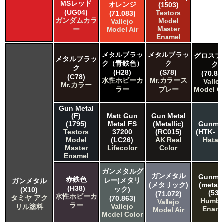
MSレッド
オレンジ
(1503)
(UG04)
Testors
(71.083)
ガンダムカラ
Model
Vallejo
Master
ー
Model Air
Enamel
メタルブラッ
メタルブラッ
グロスブ
メタルブラッ
ク（青鉄色）
ク
ク
ク
(H28)
(S78)
(70.86
(C78)
水性ホビーカ
Mr.カラース
Valle
Mr.カラー
ラー
プレー
Model C
Gun Metal
(F)
Matt Gun
Gun Metal
(1795)
Metal FS
(Metallic)
Gunme
Testors
37200
(RC015)
(HTK-_1
Model
(LC26)
AK Real
Hata
Master
Lifecolor
Color
Enamel
ガンメタルグ
ガンメタル
Gunme
赤鉄色
レー(メタリ
ガンメタル
(メタリック)
(metall
(H38)
ック)
(X10)
(53)
(71.072)
水性ホビーカ
タミヤ アク
(70.863)
Humbr
Vallejo
ラー
Vallejo
リル塗料
Enam
Model Air
Model Color