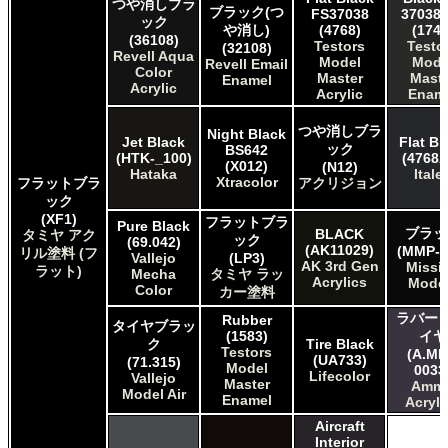
つや消しブラ
ブラック(つ
FS37038
37038 
ック
や消し)
(4768)
(1749
(36108)
Testors
Testo
(32108)
Revell Aqua
Model
Mode
Revell Email
Color
Master
Maste
Enamel
Acrylic
Acrylic
Enam
つや消しブラ
Night Black
Jet Black
Flat Bl
ック
BS642
(HTK-_100)
(4768A
(X012)
(N12)
Hataka
Italer
Xtracolor
フラットブラ
アクリジョン
ック
(XF1)
フラットブラ
Pure Black
ブラッ
BLACK
タミヤ アク
ック
(69.042)
(AK11029)
(MMP-0
リル塗料 (フ
Vallejo
(LP3)
AK 3rd Gen
Missi
ラット)
Mecha
タミヤ ラッ
Acrylics
Mode
Color
カー塗料
ラバー 
Rubber
タイヤブラッ
(1583)
イヤ
ク
Tire Black
Testors
(A.MI
(UA733)
(71.315)
Model
0033
Lifecolor
Vallejo
Master
Amm
Model Air
Enamel
Acryli
Aircraft
Interior