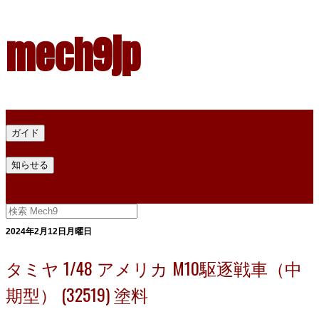
mech9jp
ホーム
ガイド
プラモデル塗料ガイド
プラモデル塗料換算
プラモデル塗料
知らせる
プライバシー
お問い合わせ
2024年2月12日月曜日
タミヤ 1/48 アメリカ M10駆逐戦車（中
期型） (32519) 塗料