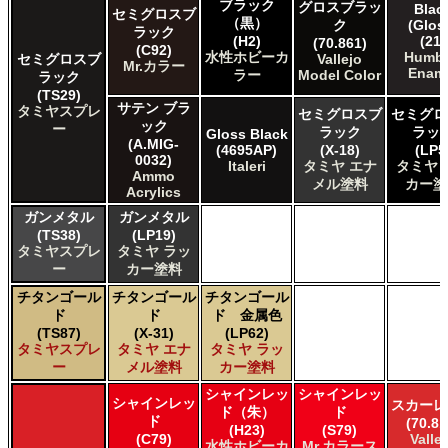
ブラック
グロスブラッ
Blac
セミグロスブ
（黒）
ク
(Glos
ラック
(H2)
(21)
(70.861)
(C92)
水性ホビーカ
Humbr
セミグロスブ
Vallejo
Mr.カラー
Enam
ラー
Model Color
ラック
(TS29)
サテン ブラ
タミヤスプレ
セミグロスブ
セミグロ
ック
ー
ラック
ラッ
Gloss Black
(A.MIG-
(4695AP)
(X-18)
(LP5
0032)
Italeri
タミヤ エナ
タミヤ 
Ammo
メル塗料
カー塗
Acrylics
ガンメタル
ガンメタル
(TS38)
(LP19)
タミヤスプレ
タミヤ ラッ
ー
カー塗料
チタンゴール
チタンゴール
チタンゴール
ド
ド
ド 金属色
(TS87)
(X-31)
(LP62)
タミヤスプレ
タミヤ エナ
タミヤ ラッ
ー
メル塗料
カー塗料
シャインレッ
シャインレッ
シャインレッ
スカーレ
ド（朱）
ド
ド
(70.81
(H23)
(S79)
(C79)
Valle
水性ホビーカ
Mr.カラース