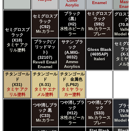
Color
Maste
Enamel
Acrylic
Enam
ブラック
セミグロスブ
グロスブ
セミグロスブ
（黒）
ラック
ク
ラック
(H2)
(S92)
(70.86
(C92)
水性ホビーカ
Mr.カラース
Valle
セミグロスブ
Mr.カラー
ラー
プレー
Model C
ラック
(X18)
ブラック(ソ
サテン ブラ
セミグロ
タミヤ アク
リッドマッ
ック
ラッ
Gloss Black
リル塗料
ト)
(A.MIG-
(4695AP)
(X-18
0032)
(32107)
Italeri
タミヤ 
Ammo
Revell Email
メル塗
Acrylics
Enamel
チタンゴール
チタンゴール
チタンゴール
ド
ド
ド 金属色
(X31)
(X-31)
(LP62)
タミヤ アク
タミヤ エナ
タミヤ ラッ
リル塗料
メル塗料
カー塗料
つや消しブラ
つや消しブラ
つや消しブラ
ブラッ
ック
ック
ック 黒
(70.95
(H12)
(S33)
(C33)
Valle
水性ホビーカ
Mr.カラース
Mr.カラー
Model C
ラー
プレー
Flat Black
Black 