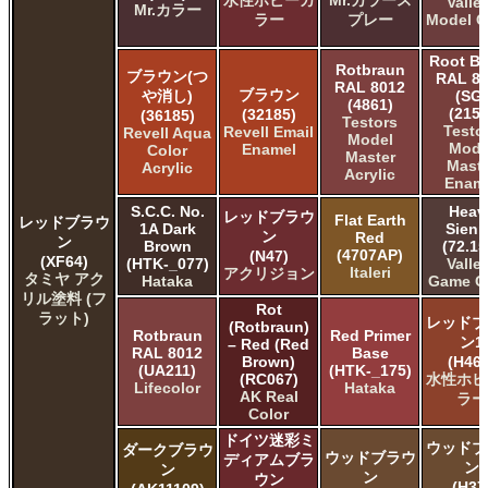
Valle
Mr.カラー
ラー
プレー
Model C
Root B
Rotbraun
ブラウン(つ
RAL 8
RAL 8012
ブラウン
や消し)
(SG)
(4861)
(2152
(32185)
(36185)
Testors
Testo
Revell Email
Revell Aqua
Model
Mode
Enamel
Color
Master
Maste
Acrylic
Acrylic
Enam
S.C.C. No.
Heav
レッドブラウ
Flat Earth
レッドブラウ
1A Dark
Sien
ン
Red
ン
Brown
(72.15
(4707AP)
(N47)
(XF64)
(HTK-_077)
Valle
Italeri
アクリジョン
タミヤ アク
Hataka
Game C
リル塗料 (フ
Rot
ラット)
レッドブ
(Rotbraun)
Rotbraun
Red Primer
ン1
– Red (Red
RAL 8012
Base
Brown)
(H460
(UA211)
(HTK-_175)
(RC067)
水性ホビ
Lifecolor
Hataka
AK Real
ラー
Color
ドイツ迷彩ミ
ウッドブ
ダークブラウ
ウッドブラウ
ディアムブラ
ン
ン
ン
ウン
(H37