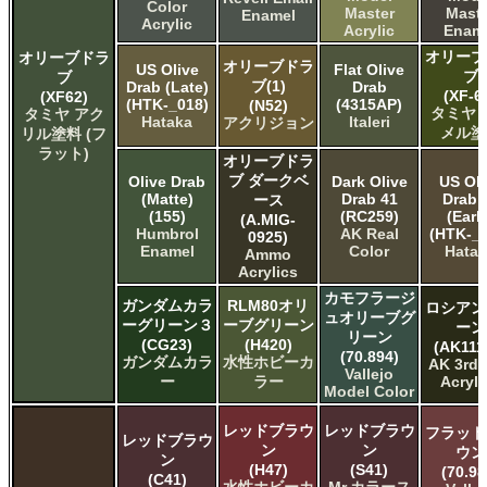
Color
Master
Maste
Enamel
Acrylic
Acrylic
Enam
オリーブ
オリーブドラ
オリーブドラ
US Olive
Flat Olive
ブ
ブ
ブ(1)
Drab (Late)
Drab
(XF-6
(XF62)
(HTK-_018)
(4315AP)
(N52)
タミヤ 
タミヤ アク
Hataka
Italeri
アクリジョン
メル塗
リル塗料 (フ
ラット)
オリーブドラ
ブ ダークベ
Olive Drab
Dark Olive
US Oli
(Matte)
Drab 41
Drab 
ース
(155)
(RC259)
(Earl
(A.MIG-
Humbrol
AK Real
(HTK-_0
0925)
Enamel
Color
Hata
Ammo
Acrylics
カモフラージ
ガンダムカラ
RLM80オリ
ロシアン
ュオリーブグ
ーグリーン３
ーブグリーン
ーン
リーン
(CG23)
(H420)
(AK111
(70.894)
ガンダムカラ
水性ホビーカ
AK 3rd
Vallejo
ー
ラー
Acryli
Model Color
レッドブラウ
レッドブラウ
フラット
レッドブラウ
ン
ン
ウン
ン
(H47)
(S41)
(70.98
(C41)
水性ホビーカ
Mr.カラース