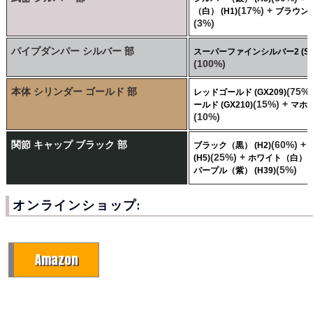
(17%) +
（白） (H1)
ブラウン（
(3%)
パイプダンパー シルバー 部
スーパーファインシルバー2 (SM
(100%)
本体 シリンダー ゴールド 部
(75%
レッドゴールド (GX209)
(15%) +
ールド (GX210)
マホガ
(10%)
関節 キャップ ブラック 部
(60%) +
ブラック（黒） (H2)
(25%) +
(H5)
ホワイト（白） (H
(5%)
パープル（紫） (H39)
オンラインショップ:
Amazon