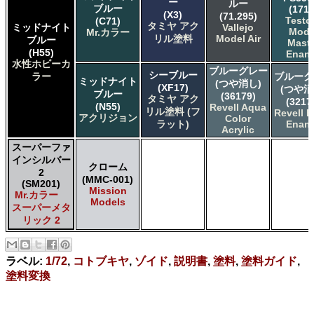
ー
ルー
ブルー
(1718
(X3)
(71.295)
Testo
(C71)
タミヤ アク
ミッドナイト
Vallejo
Mode
Mr.カラー
リル塗料
Model Air
ブルー
Maste
(H55)
Enam
水性ホビーカ
ブルーグレー
シーブルー
ラー
ブルーグ
ミッドナイト
(つや消し)
(XF17)
(つや消
ブルー
(36179)
タミヤ アク
(3217
(N55)
Revell Aqua
リル塗料 (フ
Revell E
アクリジョン
Color
ラット)
Enam
Acrylic
スーパーファ
インシルバー
クローム
2
(MMC-001)
(SM201)
Mission
Mr.カラー
Models
スーパーメタ
リック 2
ラベル:
1/72
,
コトブキヤ
,
ゾイド
,
説明書
,
塗料
,
塗料ガイド
,
塗料変換