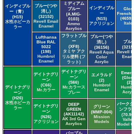
ミディアム
ブルー(つや
インディブル
インディブル
ブルー
Glos
消し)
ー（青）
ー
French 
(A.MIG-
(32152)
(H15)
(4659A
(N15)
0103)
Revell Email
水性ホビーカ
Italer
アクリジョン
Ammo
Enamel
ラー
Acrylics
フラットブル
ブルー(つや
Lufthansa
ー
ブル
Blue RAL
消し)
(XF8)
5022
(3215
(36156)
タミヤ アク
(198)
Revell E
Revell Aqua
Humbrol
リル塗料 (フ
Enam
Color
Enamel
Acrylic
ラット)
デイトナグリ
Emera
デイトナグリ
エメラルド
ーン
(Glos
ーン
(2)
(S66)
(2)
(C66)
Humbrol
デイトナグリ
Mr.カラース
Humbr
Mr.カラー
Enamel
Acryl
ーン
プレー
(H26)
水性ホビーカ
パークグ
DEEP
デイトナグリ
グリーン
ラー
GREEN
ンフラ
ーン
(MMP-004)
(AK11142)
(70.96
(N26)
Mission
AK 3rd Gen
Valle
アクリジョン
Models
Acrylics
Model C
パープル