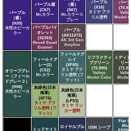
パープル
パープ
パープル紫
（紫）
(X16)
(70.95
(C67)
(S67)
タミヤ アク
Valle
パープル
Mr.カラー
Mr.カラース
リル塗料
Model C
（紫）
プレー
(H39)
パープルバイ
水性ホビーカ
パープル
オレット
ラー
(AK11073)
(32353)
AK 3rd Gen
Revell Email
Acrylics
Enamel
フィールドグ
リフラクティ
ミディア
フィールドグ
レイ
ブグリーン
リー
レー(2)
(XF65)
(70.890)
(71.09
タミヤ アク
(C52)
オリーブグレ
Vallejo
Valle
Mr.カラー
リル塗料 (フ
ー（フィール
Model Color
Model 
ラット)
ドグレー２）
(H48)
灰緑色(日本
灰緑色(日本
水性ホビーカ
海軍)
海軍)
ラー
(XF76)
(LP33)
タミヤ アク
タミヤ ラッ
リル塗料 (フ
カー塗料
ラット)
Flat S
Blue
ロイヤルブル
USN シーブ
ミッドナイト
FS350