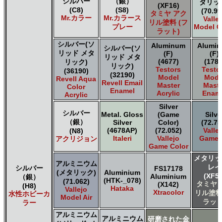
シルバー
（銀）
タリッ
(XF16)
(C8)
(S8)
(70.99
タミヤ アク
Mr.カラー
Mr.カラース
Valle
リル塗料 (フ
プレー
Model C
ラット)
シルバー(ソ
Aluminum
Alumi
シルバー(ソ
リッド メタ
(F)
(F)
リッド メタ
(4677)
(1781
リック)
リック)
Testors
Testo
(36190)
(32190)
Model
Mode
Revell Aqua
Revell Email
Master
Maste
Color
Enamel
Acrylic
Enam
Acrylic
Silver
シルバー
Metal. Gloss
(Game
Silve
（銀）
Silver
Color)
(72.75
(4678AP)
(72.052)
Valle
(N8)
Italeri
Vallejo
Game A
アクリジョン
Game Color
メタリッ
アルミニウム
レイ
シルバー
FS17178
(メタリック)
Aluminium
(XF56
Aluminium
（銀）
(HTK-_078)
(71.062)
タミヤ 
(X142)
(H8)
Hataka
Vallejo
Xtracolor
リル塗料
水性ホビーカ
Model Air
ラット
ラー
アルミニウム
アルミニウム
研磨された金