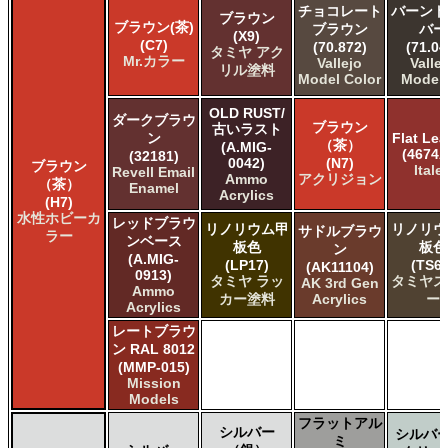
チョコレート
バーント
ブラウン
ブラウン(茶)
ブラウン
バー
(X9)
(C7)
(70.872)
(71.04
タミヤ アク
Mr.カラー
Vallejo
Valle
リル塗料
Model Color
Model 
OLD RUST/
ダークブラウ
ブラウン
古いラスト
ン
Flat Lea
（茶）
(A.MIG-
(4674A
(32181)
0042)
(N7)
ブラウン
Italer
Revell Email
Ammo
アクリジョン
（茶）
Enamel
Acrylics
(H7)
水性ホビーカ
レッドブラウ
リノリウム甲
リノリウ
サドルブラウ
ラー
ンベース
板色
板色
ン
(A.MIG-
(LP17)
(TS69
(AK11104)
0913)
タミヤ ラッ
タミヤス
AK 3rd Gen
Ammo
カー塗料
Acrylics
ー
Acrylics
レートブラウ
ン RAL 8012
(MMP-015)
Mission
Models
フラットアル
シルバー
シルバー
ミ