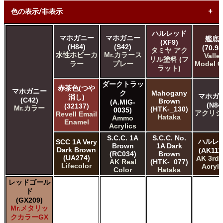
色の表示/非表示
ハルレッド
* ボックスをオン/オフにして、同等の色を見つけやすくしま
マホガニー
マホガニー
艦底
(XF9)
す。
(H84)
(S42)
(70.98
タミヤ アク
水性ホビーカ
Mr.カラース
Valle
リル塗料 (フ
ラー
プレー
Model C
Uncheck ALL
ラット)
AK INTERACTIVE AK 3rd Gen Acrylics
ダークトラッ
AK INTERACTIVE AK Acrylics
赤茶色(つや
マホガニー
ク
Mahogany
AK INTERACTIVE AK Real Color
マホガ
消し)
(C42)
Brown
(A.MIG-
ALCLAD II ALCLAD II
(N84
(32137)
Mr.カラー
(HTK-_130)
0035)
アクリジ
Revell Email
AMMO by Mig Jimenez Ammo Acrylics
Hataka
Ammo
Enamel
Acrylicos Vallejo Vallejo Game Air
Acrylics
Acrylicos Vallejo Vallejo Game Color
S.C.C. 1A
S.C.C. No.
ハルレ
SCC 1A Very
Acrylicos Vallejo Vallejo Liquid Gold
Brown
1A Dark
Dark Brown
(AK111
(RC034)
Brown
Acrylicos Vallejo Vallejo Mecha Color
(UA274)
AK 3rd
AK Real
(HTK-_077)
Acrylicos Vallejo Vallejo Metal Color
Lifecolor
Acryli
Color
Hataka
Acrylicos Vallejo Vallejo Model Air
レッドゴール
Acrylicos Vallejo Vallejo Model Color
ド
Acrylicos Vallejo Vallejo Panzer Aces
(GX209)
Citadel Colour Citadel
Mr.メタリッ
E7 Paints E7 Paints
クカラーGX