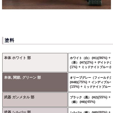
塗料
本体 ホワイト 部
(96%) +
ホワイト（白） (H1)
(2%) +
（茶） (H7)
デイトナグリ
(1%) +
ミッドナイトブルー (H5
本体, 関節, グリーン 部
オリーブグレー（フィールドグ
(75%) +
(H48)
インディブルー（
(15%) +
ミッドナイトブルー (H
武器 ガンメタル 部
(55%) +
ブラック（黒） (H2)
(45%)
（銀） (H8)
武器 シルバー 部
(80%) +
シルバー（銀） (H8)