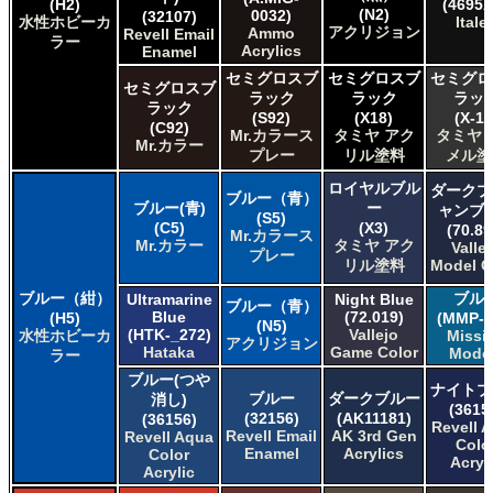
(H2)
(4695A
(N2)
0032)
(32107)
タミヤ タミヤスプレー
水性ホビーカ
Italer
アクリジョン
Ammo
Revell Email
ラー
ＧＳＩクレオス Mr.カラー
Acrylics
Enamel
ＧＳＩクレオス Mr.カラー GX
セミグロスブ
セミグロスブ
セミグロ
セミグロスブ
ＧＳＩクレオス Mr.カラー 色ノ源
ラック
ラック
ラッ
ラック
ＧＳＩクレオス Mr.カラー スーパーメタリック
(S92)
(X18)
(X-18
(C92)
Mr.カラース
タミヤ アク
タミヤ 
ＧＳＩクレオス Mr.カラー スーパーメタリック 2
Mr.カラー
プレー
リル塗料
メル塗
ＧＳＩクレオス Mr.カラースプレー
ＧＳＩクレオス Mr.クリアカラーGX
ロイヤルブル
ダークプ
ブルー（青）
ＧＳＩクレオス Mr.クリスタルカラー
ブルー(青)
ー
ャンブ
(S5)
(C5)
(X3)
ＧＳＩクレオス Mr.サーフェイサー/プライマー
(70.89
Mr.カラース
Mr.カラー
タミヤ アク
Valle
ＧＳＩクレオス Mr.トップコート
プレー
リル塗料
Model C
ＧＳＩクレオス Mr.メタリックカラーGX
ブルー（紺）
ＧＳＩクレオス Mr.メタルカラー
ブル
Ultramarine
Night Blue
ブルー（青）
Blue
(72.019)
(H5)
(MMP-0
ＧＳＩクレオス アクリジョン
(N5)
(HTK-_272)
Vallejo
水性ホビーカ
Missi
アクリジョン
ＧＳＩクレオス ガンダムカラー
Hataka
Game Color
Mode
ラー
ＧＳＩクレオス ガンダムカラースプレー
ブルー(つや
ナイトブ
ＧＳＩクレオス ガンダムマーカー
ブルー
ダークブルー
消し)
(3615
ＧＳＩクレオス 水性ホビーカラー
(32156)
(AK11181)
(36156)
Revell 
Revell Email
AK 3rd Gen
Revell Aqua
Colo
Enamel
Acrylics
Color
Acryl
Acrylic