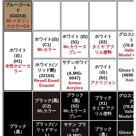
HATAKA HOBBY Hataka
ブルーゴール
Humbrol - Hornby Hobbies Humbrol Acrylic
ド
Humbrol of Hornby Hobbies Humbrol Enamel
(GX210)
Italeri Italeri
Mr.メタリッ
Lifecolor Lifecolor
クカラーGX
Mission Models Mission Models
グロスホ
ホワイト (白)
ホワイト
Revell of Germany Revell Aqua Color Acrylic
ホワイト(白)
ト
(S1)
(X2)
Revell of Germany Revell Email Enamel
(C1)
(70.84
Mr.カラース
タミヤ アク
Testors of Rust-Oleum Group Testors Model Master
Mr.カラー
ホワイト
Valle
プレー
リル塗料
Acrylic
Model C
（白）
Testors of Rust-Oleum Group Testors Model Master
(H1)
サテンホワイ
ホワイト(ソ
水性ホビーカ
Enamel
ホワイト
ト
リッド艶)
Gloss W
ラー
The Scale Modellers Supply SMS
（白）
(A.MIG-
(4696A
(32104)
(N1)
0047)
Xtracolor Xtracolor
Italer
Revell Email
アクリジョン
Ammo
ガイアノーツ ガイア エナメル カラー
Enamel
Acrylics
ガイアノーツ ガイアカラー
ブラック
グロスブ
タミヤ タミヤ アクリル塗料
ブラック
ブラック(黒)
（黒)
ク
(X1)
タミヤ タミヤ アクリル塗料 (フラット)
(C2)
(S2)
(70.86
タミヤ アク
タミヤ タミヤ エアーモデルスプレー
Mr.カラー
Mr.カラース
Valle
リル塗料
タミヤ タミヤ エナメル塗料
プレー
Model C
タミヤ タミヤ トップコート/サーフェイサー/プライマー
ブラック(ソ
サテン ブラ
ブラック
タミヤ タミヤ ラッカー塗料
ブラック
リッドマッ
ック
（黒）
Gloss B
（黒）
ト)
タミヤ タミヤスプレー
(A.MIG-