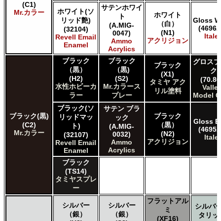
AMMO by Mig Jimenez Ammo Acrylics
(C1)
サテンホワイ
ホワイト(ソ
Mr.カラー
Acrylicos Vallejo Vallejo Game Air
ホワイト
ト
リッド艶)
Gloss W
Acrylicos Vallejo Vallejo Game Color
（白）
(A.MIG-
(4696A
(32104)
(N1)
0047)
Acrylicos Vallejo Vallejo Liquid Gold
Italer
Revell Email
アクリジョン
Ammo
Acrylicos Vallejo Vallejo Mecha Color
Enamel
Acrylics
Acrylicos Vallejo Vallejo Metal Color
ブラック
ブラック
グロスブ
Acrylicos Vallejo Vallejo Model Air
ブラック
（黒）
（黒)
ク
Acrylicos Vallejo Vallejo Model Color
(X1)
(H2)
(S2)
(70.86
タミヤ アク
Acrylicos Vallejo Vallejo Panzer Aces
水性ホビーカ
Mr.カラース
Valle
リル塗料
Citadel Colour Citadel
ラー
プレー
Model C
E7 Paints E7 Paints
ブラック(ソ
サテン ブラ
HATAKA HOBBY Hataka
ブラック(黒)
ブラック
リッドマッ
ック
Gloss B
Humbrol - Hornby Hobbies Humbrol Acrylic
(C2)
（黒）
ト)
(A.MIG-
(4695A
Humbrol of Hornby Hobbies Humbrol Enamel
Mr.カラー
(N2)
0032)
(32107)
Italer
アクリジョン
Italeri Italeri
Ammo
Revell Email
Acrylics
Enamel
Lifecolor Lifecolor
Mission Models Mission Models
ブラック
(TS14)
Revell of Germany Revell Aqua Color Acrylic
タミヤスプレ
Revell of Germany Revell Email Enamel
ー
Testors of Rust-Oleum Group Testors Model Master
Acrylic
フラットアル
シルバー
シルバー
シルバー
ミ
Testors of Rust-Oleum Group Testors Model Master
（銀）
（銀）
タリッ
(XF16)
Enamel