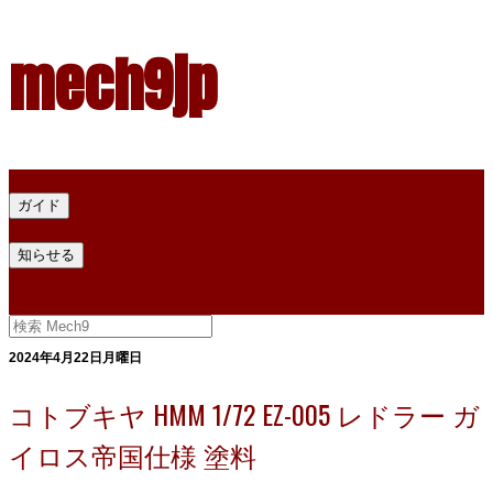
mech9jp
ホーム
ガイド
プラモデル塗料ガイド
プラモデル塗料換算
プラモデル塗料
知らせる
プライバシー
お問い合わせ
2024年4月22日月曜日
コトブキヤ HMM 1/72 EZ-005 レドラー ガ
イロス帝国仕様 塗料