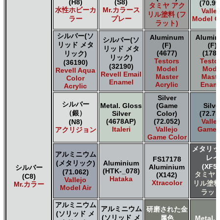
(H8)
(S8)
(70.99
タミヤ アク
The Scale Modellers Supply SMS
水性ホビーカ
Mr.カラース
Valle
リル塗料 (フ
Xtracolor Xtracolor
ラー
プレー
Model C
ラット)
ガイアノーツ ガイア エナメル カラー
シルバー(ソ
Aluminum
Alumi
ガイアノーツ ガイアカラー
シルバー(ソ
リッド メタ
(F)
(F)
タミヤ タミヤ アクリル塗料
リッド メタ
(4677)
(1781
リック)
リック)
タミヤ タミヤ アクリル塗料 (フラット)
Testors
Testo
(36190)
(32190)
タミヤ タミヤ エアーモデルスプレー
Model
Mode
Revell Aqua
Revell Email
Master
Maste
Color
タミヤ タミヤ エナメル塗料
Enamel
Acrylic
Enam
Acrylic
タミヤ タミヤ トップコート/サーフェイサー/プライマー
Silver
タミヤ タミヤ ラッカー塗料
シルバー
Metal. Gloss
(Game
Silve
タミヤ タミヤスプレー
（銀）
Silver
Color)
(72.75
タミヤ タミヤスプレー
(4678AP)
(72.052)
Valle
(N8)
Italeri
Vallejo
Game A
アクリジョン
ＧＳＩクレオス Mr.カラー
Game Color
ＧＳＩクレオス Mr.カラー GX
メタリッ
ＧＳＩクレオス Mr.カラー 色ノ源
アルミニウム
レイ
FS17178
ＧＳＩクレオス Mr.カラー スーパーメタリック
(メタリック)
Aluminium
(XF56
Aluminium
シルバー
(HTK-_078)
ＧＳＩクレオス Mr.カラー スーパーメタリック 2
(71.062)
タミヤ 
(X142)
(C8)
Hataka
Vallejo
ＧＳＩクレオス Mr.カラースプレー
Xtracolor
リル塗料
Mr.カラー
Model Air
ラット
ＧＳＩクレオス Mr.クリアカラーGX
ＧＳＩクレオス Mr.クリスタルカラー
アルミニウム
アルミニウム
研磨された金
ＧＳＩクレオス Mr.サーフェイサー/プライマー
(ソリッド メ
(ソリッド メ
属色
Metal. 