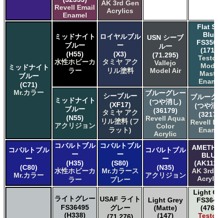
AK 3rd Gen
Revell Email
Acrylics
Enamel
Flat S
Blue
ミッドナイト
ロイヤルブル
USN シーブ
FS350
ブルー
ー
ルー
(1718
(H55)
(X3)
(71.295)
Testo
水性ホビーカ
タミヤ アク
Vallejo
Mode
ミッドナイト
ラー
リル塗料
Model Air
Maste
ブルー
Enam
(C71)
Mr.カラー
ブルーグレー
シーブルー
ブルーグ
ミッドナイト
(つや消し)
(XF17)
(つや消
ブルー
(36179)
タミヤ アク
(3217
(N55)
Revell Aqua
リル塗料 (フ
Revell E
アクリジョン
Color
ラット)
Enam
Acrylic
コバルトブル
コバルトブル
AMETH
コバルトブル
コバルトブル
ー
ー
BLU
ー
ー
(H35)
(S80)
(AK111
(C80)
(N35)
水性ホビーカ
Mr.カラース
AK 3rd
Mr.カラー
アクリジョン
Acryli
ラー
プレー
Light G
ライトグレー
USAF ライト
Light Grey
FS364
FS36495
グレー
(Matte)
(4765
(H338)
(147)
Testo
(71.276)