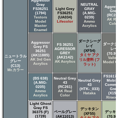
Aggressor
Gray
NEUTRAL
Aggres
FS36251
Light Grey
GRAY
Gre
(1794)
FS36251
(A.MIG-
(RC24
Testors
(UA034)
0239)
AK Re
Model
Lifecolor
Ammo
Colo
Master
Acrylics
Enamel
ダークシーグ
Aggressor
ダークシ
FS 36251
レイ
Grey FS
AGRESSOR
レー
(XF54)
36251
GREY
(70.99
タミヤ アク
(AK11885)
ニュートラル
(AK2142)
Valle
AK 3rd Gen
リル塗料 (フ
グレー
AK Acrylics
Model C
Acrylics
ラット)
(C13)
Mr.カラー
FS16173
(BS 638)
Neutral Grey
Neutral Grey
Mobili
(A.MIG-
43
43
Comma
0205)
(RC261)
(HTK-_033)
Gre
Ammo
AK Real
Hataka
(X158
Acrylics
Color
Xtraco
Light Ghost
Gray FS
デッキタン
ペールグレー
デッキ
36375 (F)
(XF55)
(1728)
(AK11013)
(70.98
タミヤ アク