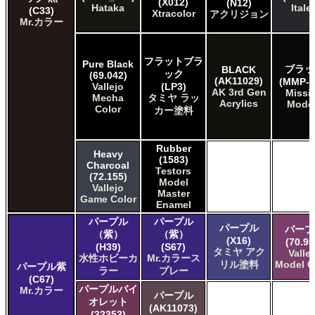
(X012)
(N12)
Hataka
Italer
(C33)
Xtracolor
アクリジョン
Mr.カラー
フラットブラ
Pure Black
ブラッ
BLACK
ック
(69.042)
(AK11029)
(MMP-0
Vallejo
(LP3)
AK 3rd Gen
Missi
Mecha
タミヤ ラッ
Acrylics
Mode
Color
カー塗料
Rubber
Heavy
(1583)
Charcoal
Testors
(72.155)
Model
Vallejo
Master
Game Color
Enamel
パープル
パープル
パープル
パープ
（紫）
（紫）
(X16)
(70.95
(H39)
(S67)
タミヤ アク
Valle
水性ホビーカ
Mr.カラース
リル塗料
Model C
パープル紫
ラー
プレー
(C67)
パープルバイ
Mr.カラー
パープル
オレット
(AK11073)
(32353)