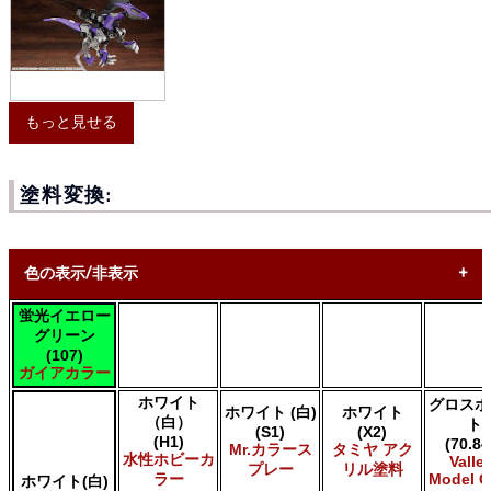
もっと見せる
塗料変換:
色の表示/非表示
蛍光イエロー
* ボックスをオン/オフにして、同等の色を見つけやすくしま
グリーン
す。
(107)
ガイアカラー
Uncheck ALL
ホワイト
グロスホ
AK INTERACTIVE AK 3rd Gen Acrylics
ホワイト (白)
ホワイト
（白）
ト
(S1)
(X2)
AK INTERACTIVE AK Acrylics
(H1)
(70.84
Mr.カラース
タミヤ アク
AK INTERACTIVE AK Real Color
水性ホビーカ
Valle
プレー
リル塗料
ALCLAD II ALCLAD II
ラー
Model C
ホワイト(白)