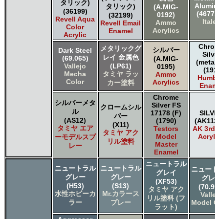
タリック)
ＧＳＩクレオス Mr.トップコート
Alumi
タリック)
(A.MIG-
(36199)
ＧＳＩクレオス Mr.メタリックカラーGX
(4677A
0192)
(32199)
Revell Aqua
Italer
Ammo
Revell Email
ＧＳＩクレオス Mr.メタルカラー
Color
Acrylics
Enamel
ＧＳＩクレオス アクリジョン
Acrylic
ＧＳＩクレオス ガンダムカラー
Chro
メタリックグ
シルバー
Dark Steel
Silve
ＧＳＩクレオス ガンダムカラースプレー
レイ 金属色
(69.065)
(A.MIG-
(metall
ＧＳＩクレオス ガンダムマーカー
Vallejo
(LP61)
0195)
(191
Mecha
タミヤ ラッ
Ammo
ＧＳＩクレオス 水性ホビーカラー
Humbr
Color
Acrylics
カー塗料
Enam
Chrome
シルバーメタ
Silver FS
クロームシル
ル
17178 (F)
SILV
バー
(AS12)
(1790)
(AK112
(X11)
タミヤ エア
Testors
AK 3rd
タミヤ アク
Model
Acryli
ーモデルスプ
リル塗料
Master
レー
Enamel
ニュートラル
ニュートラル
ニュートラル
ニュート
グレイ
グレー
グレー
グレ
(XF53)
(H53)
(S13)
(70.99
タミヤ アク
水性ホビーカ
Mr.カラース
Valle
リル塗料 (フ
ラー
プレー
Model C
ラット)