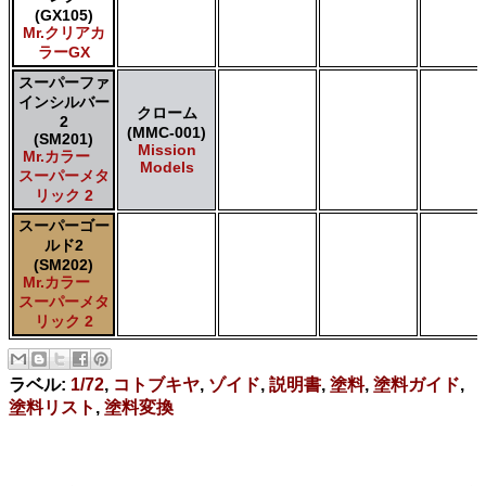
(GX105)
Mr.クリアカ
ラーGX
スーパーファ
インシルバー
クローム
2
(MMC-001)
(SM201)
Mission
Mr.カラー
Models
スーパーメタ
リック 2
スーパーゴー
ルド2
(SM202)
Mr.カラー
スーパーメタ
リック 2
ラベル:
1/72
,
コトブキヤ
,
ゾイド
,
説明書
,
塗料
,
塗料ガイド
,
塗料リスト
,
塗料変換