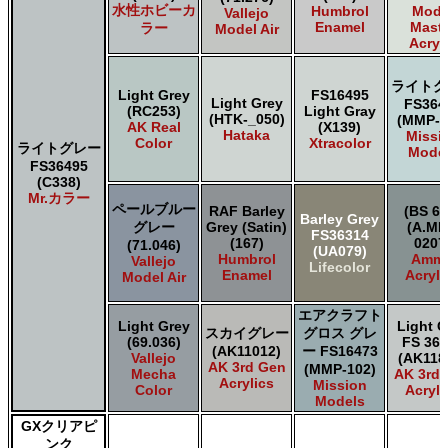
水性ホビーカ
Humbrol
Mode
Vallejo
Enamel
Maste
ラー
Model Air
Acryl
ライトグ
Light Grey
FS16495
Light Grey
FS364
(RC253)
Light Gray
(HTK-_050)
(MMP-1
AK Real
(X139)
Hataka
Missi
Color
Xtracolor
ライトグレー
Mode
FS36495
(C338)
Mr.カラー
ペールブルー
RAF Barley
(BS 62
Barley Grey
グレー
Grey (Satin)
(A.MI
FS36314
(167)
0207
(71.046)
(UA079)
Humbrol
Amm
Vallejo
Lifecolor
Enamel
Acryli
Model Air
エアクラフト
Light Grey
Light G
スカイグレー
グロス グレ
(69.036)
FS 364
(AK11012)
ー FS16473
Vallejo
(AK118
AK 3rd Gen
(MMP-102)
Mecha
AK 3rd
Acrylics
Mission
Color
Acryli
Models
GXクリアピ
ンク