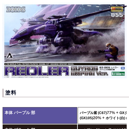
塗料
本体 パープル 部
77% +
パープル紫 (C67)
GX
20% +
(GX105)
ホワイト(白) (C