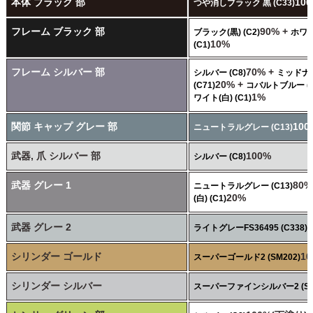
本体 ブラック 部
10
つや消しブラック 黒 (C33)
フレーム ブラック 部
90% +
ブラック(黒) (C2)
ホワイ
10%
(C1)
フレーム シルバー 部
70% +
シルバー (C8)
ミッドナ
20% +
(C71)
コバルトブルー (C
1%
ワイト(白) (C1)
関節 キャップ グレー 部
100
ニュートラルグレー (C13)
武器, 爪 シルバー 部
100%
シルバー (C8)
武器 グレー 1
80%
ニュートラルグレー (C13)
20%
(白) (C1)
武器 グレー 2
ライトグレーFS36495 (C338)
シリンダー ゴールド
10
スーパーゴールド2 (SM202)
シリンダー シルバー
スーパーファインシルバー2 (SM