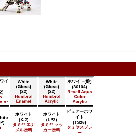
ワイ
ホワイト(艶)
White
White
(Gloss)
(Gloss)
(36104)
(22)
(22)
Revell Aqua
2)
Humbrol
Humbrol
Color
jo
Enamel
Acrylic
Acrylic
olor
ピュアーホワ
ホワイト
ホワイト
イト
hite
(X-2)
(LP2)
P)
(TS26)
タミヤ エナ
タミヤ ラッ
i
タミヤスプレ
メル塗料
カー塗料
ー