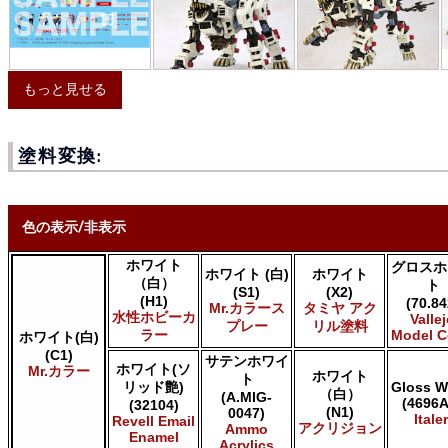
もっと見せる
塗料変換:
色の表示/非表示
ホワイト
グロスホ
ホワイト (白)
ホワイト
* ボックスをオン/オフにして、同等の色を見つけやすくします。
（白）
ト
(S1)
(X2)
(H1)
(70.84
Mr.カラース
タミヤ アク
Uncheck ALL
水性ホビーカ
Valle
プレー
リル塗料
AK INTERACTIVE AK 3rd Gen Acrylics
ラー
Model C
ホワイト(白)
(C1)
AK INTERACTIVE AK Acrylics
サテンホワイ
ホワイト(ソ
Mr.カラー
AK INTERACTIVE AK Real Color
ホワイト
ト
リッド艶)
Gloss W
（白）
ALCLAD II ALCLAD II
(A.MIG-
(4696A
(32104)
(N1)
0047)
AMMO by Mig Jimenez Ammo Acrylics
Italer
Revell Email
アクリジョン
Ammo
Acrylicos Vallejo Vallejo Game Air
Enamel
Acrylics