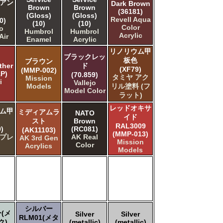
アン
Dark Brown
Brown
Brown
(36181)
(Gloss)
(Gloss)
Revell Aqua
0)
(10)
(10)
Color
jo
Humbrol
Humbrol
Acrylic
Air
Enamel
Acrylic
リノリウム甲
ブラックレッ
板色
ブラウン
ther
ド
(XF79)
(MMP-002)
P)
(70.859)
タミヤ アク
Mission
i
Vallejo
Models
リル塗料 (フ
Model Color
ラット)
レッドオキサ
ム甲
ミディアムラ
NATO
イド
スト
Brown
RAL3009
)
(RC081)
(AK11103)
(MMP-013)
プレ
AK Real
AK 3rd Gen
Mission
Color
Acrylics
Models
シルバー
(メ
Silver
Silver
RLM01(メタ
ク)
(metallic)
(metallic)