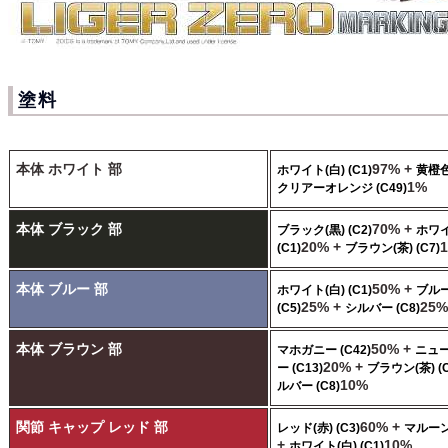
塗料
本体 ホワイト 部
97% +
ホワイト(白) (C1)
黄橙色 
1%
クリアーオレンジ (C49)
本体 ブラック 部
70% +
ブラック(黒) (C2)
ホワイ
20% +
(C1)
ブラウン(茶) (C7)
本体 ブルー 部
50% +
ホワイト(白) (C1)
ブルー
25% +
25%
(C5)
シルバー (C8)
本体 ブラウン 部
50% +
マホガニー (C42)
ニュ
20% +
ー (C13)
ブラウン(茶) (C
10%
ルバー (C8)
関節 キャップ レッド 部
60% +
レッド(赤) (C3)
マルーン 
+
10%
ホワイト(白) (C1)