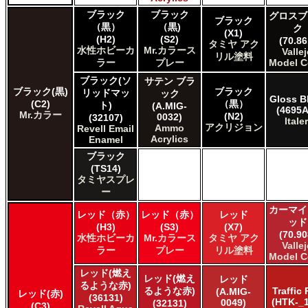
Acrylicos Vallejo Vallejo Game Color
ブラック
ブラック
グロスブ
Acrylicos Vallejo Vallejo Liquid Gold
ブラック
（黒）
（黒)
ク
Acrylicos Vallejo Vallejo Mecha Color
(X1)
(H2)
(S2)
(70.86
タミヤ アク
Acrylicos Vallejo Vallejo Metal Color
水性ホビーカ
Mr.カラース
Valle
リル塗料
Acrylicos Vallejo Vallejo Model Air
ラー
プレー
Model C
Acrylicos Vallejo Vallejo Model Color
ブラック(ソ
サテン ブラ
Acrylicos Vallejo Vallejo Panzer Aces
ブラック(黒)
ブラック
リッドマッ
ック
Gloss B
Citadel Colour Citadel
(C2)
（黒）
ト)
(A.MIG-
(4695A
Mr.カラー
E7 Paints E7 Paints
(N2)
0032)
(32107)
Italer
アクリジョン
Ammo
HATAKA HOBBY Hataka
Revell Email
Acrylics
Enamel
Humbrol - Hornby Hobbies Humbrol Acrylic
Humbrol of Hornby Hobbies Humbrol Enamel
ブラック
(TS14)
Italeri Italeri
タミヤスプレ
Lifecolor Lifecolor
ー
Mission Models Mission Models
カーマイ
Revell of Germany Revell Aqua Color Acrylic
レッド（赤）
レッド（赤）
レッド
ッド
Revell of Germany Revell Email Enamel
(H3)
(S3)
(X7)
(70.90
水性ホビーカ
Mr.カラース
タミヤ アク
Testors of Rust-Oleum Group Testors Model Master Acrylic
Valle
ラー
プレー
リル塗料
Testors of Rust-Oleum Group Testors Model Master Enamel
Model C
The Scale Modellers Supply SMS
レッド(燃え
レッド(燃え
レッド
Xtracolor Xtracolor
るような赤)
るような赤)
Traffic
(A.MIG-
レッド(赤)
ガイアノーツ ガイア エナメル カラー
(36131)
(HTK-_1
0049)
(32131)
(C3)
ガイアノーツ ガイアカラー