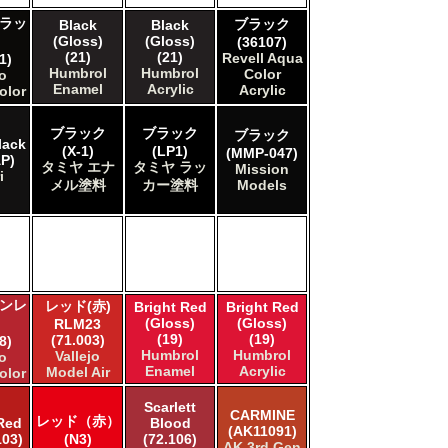
ラッ
ブラック
Black
Black
(Gloss)
(Gloss)
(36107)
(21)
(21)
Revell Aqua
1)
Humbrol
Humbrol
Color
jo
Enamel
Acrylic
Acrylic
olor
ブラック
ブラック
ブラック
lack
(X-1)
(LP1)
(MMP-047)
P)
タミヤ エナ
タミヤ ラッ
Mission
i
メル塗料
カー塗料
Models
ンレ
レッド(赤)
Bright Red
Bright Red
(Gloss)
(Gloss)
RLM23
(19)
(19)
(71.003)
8)
Humbrol
Humbrol
Vallejo
jo
Enamel
Acrylic
Model Air
olor
Scarlett
CARMINE
レッド（赤）
 Red
Blood
(AK11091)
03)
(N3)
(72.106)
AK 3rd Gen