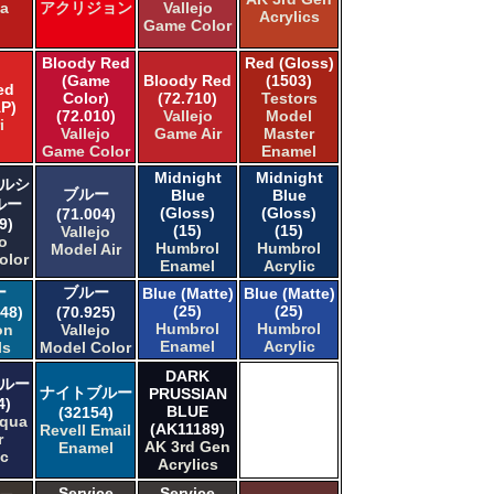
ka
アクリジョン
Vallejo
Acrylics
Game Color
Bloody Red
Red (Gloss)
(Game
Bloody Red
(1503)
ed
Color)
(72.710)
Testors
P)
(72.010)
Vallejo
Model
i
Vallejo
Game Air
Master
Game Color
Enamel
Midnight
Midnight
ルシ
ブルー
Blue
Blue
ルー
(Gloss)
(Gloss)
(71.004)
9)
(15)
(15)
Vallejo
jo
Humbrol
Humbrol
Model Air
olor
Enamel
Acrylic
ー
ブルー
Blue (Matte)
Blue (Matte)
(25)
(25)
48)
(70.925)
Humbrol
Humbrol
on
Vallejo
Enamel
Acrylic
ls
Model Color
DARK
ルー
ナイトブルー
PRUSSIAN
4)
BLUE
(32154)
Aqua
(AK11189)
Revell Email
r
AK 3rd Gen
Enamel
ic
Acrylics
Service
Service