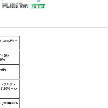
2% +
(C58)
ト(白)
10%
(青)
ートラルグレ
20% +
7)
シ
30%
(C100)