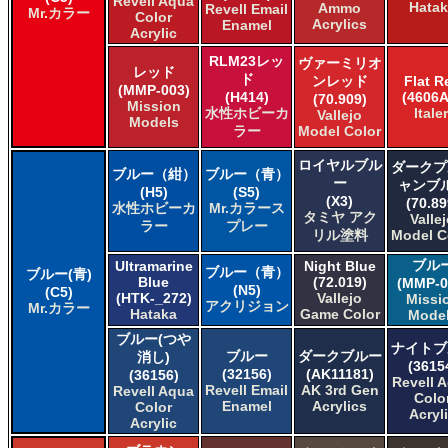
Revell Aqua
Hata
Ammo
Revell Email
Mr.カラー
Color
タミヤ タミヤ アクリル塗料
Acrylics
Enamel
Acrylic
タミヤ タミヤ アクリル塗料 (フラット)
RLM23レッ
タミヤ タミヤ エアーモデルスプレー
ヴァーミリオ
レッド
ド
ンレッド
Flat R
タミヤ タミヤ エナメル塗料
(MMP-003)
(H414)
(4606A
(70.909)
タミヤ タミヤ トップコート/サーフェイサー/プライマー
Mission
水性ホビーカ
Italer
Vallejo
Models
タミヤ タミヤ ラッカー塗料
ラー
Model Color
タミヤ タミヤスプレー
ロイヤルブル
ダークプ
タミヤ タミヤスプレー
ブルー（紺）
ブルー（青）
ー
ャンブ
ＧＳＩクレオス Mr.カラー
(H5)
(S5)
(X3)
(70.89
水性ホビーカ
Mr.カラース
ＧＳＩクレオス Mr.カラー GX
タミヤ アク
Valle
ラー
プレー
ＧＳＩクレオス Mr.カラー 色ノ源
リル塗料
Model C
ＧＳＩクレオス Mr.カラー スーパーメタリック
ブル
Ultramarine
Night Blue
ブルー（青）
ＧＳＩクレオス Mr.カラー スーパーメタリック 2
ブルー(青)
Blue
(72.019)
(MMP-0
(N5)
(C5)
ＧＳＩクレオス Mr.カラースプレー
(HTK-_272)
Vallejo
Missi
アクリジョン
Mr.カラー
Hataka
Game Color
ＧＳＩクレオス Mr.クリアカラーGX
Mode
ＧＳＩクレオス Mr.クリスタルカラー
ブルー(つや
ナイトブ
ブルー
ダークブルー
ＧＳＩクレオス Mr.サーフェイサー/プライマー
消し)
(3615
(32156)
(AK11181)
(36156)
ＧＳＩクレオス Mr.トップコート
Revell 
Revell Email
AK 3rd Gen
Revell Aqua
Colo
ＧＳＩクレオス Mr.メタリックカラーGX
Enamel
Acrylics
Color
Acryl
ＧＳＩクレオス Mr.メタルカラー
Acrylic
ＧＳＩクレオス アクリジョン