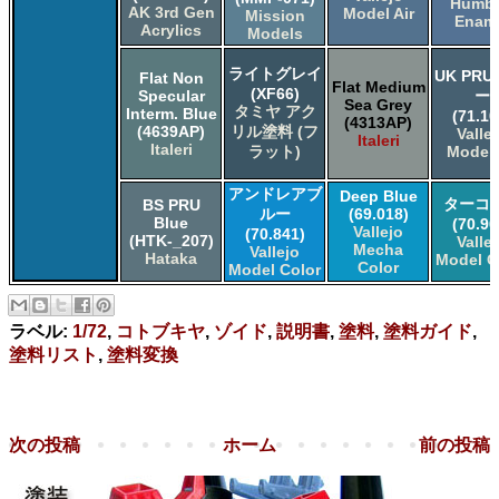
Humbr
AK 3rd Gen
Model Air
Mission
Enam
Acrylics
Models
ライトグレイ
UK PRU
Flat Non
Flat Medium
(XF66)
Specular
ー
Sea Grey
タミヤ アク
Interm. Blue
(71.10
(4313AP)
(4639AP)
リル塗料 (フ
Valle
Italeri
Italeri
ラット)
Model 
アンドレアブ
Deep Blue
ターコ
BS PRU
ルー
(69.018)
Blue
(70.96
Vallejo
(70.841)
(HTK-_207)
Valle
Mecha
Vallejo
Hataka
Model C
Color
Model Color
ラベル:
1/72
,
コトブキヤ
,
ゾイド
,
説明書
,
塗料
,
塗料ガイド
,
塗料リスト
,
塗料変換
次の投稿
ホーム
前の投稿