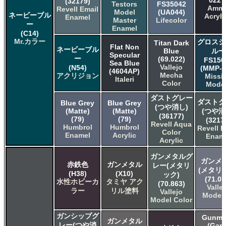
0227
(32179)
Testors
FS35042
Amm
Revell Email
Model
(UA044)
ネービーブル
Acryli
Enamel
Master
Lifecolor
ー
Enamel
(C14)
Mr.カラー
グロスシ
Titan Dark
Flat Non
ネービーブル
Blue
ルー
Specular
ー
(69.022)
FS150
Sea Blue
Vallejo
(N54)
(MMP-0
(4604AP)
Mecha
アクリジョン
Missi
Italeri
Color
Mode
ダストグレー
ダストグ
Blue Grey
Blue Grey
(つや消し)
(Matte)
(Matte)
(つや消
(36177)
(79)
(79)
(3217
Revell Aqua
Humbrol
Humbrol
Revell E
Color
Enamel
Acrylic
Enam
Acrylic
ガンメタルグ
ガンメ
赤鉄色
ガンメタル
レー(メタリ
(メタリ
(H38)
(X10)
ック)
(71.07
水性ホビーカ
タミヤ アク
(70.863)
Valle
ラー
リル塗料
Vallejo
Model 
Model Color
ガンシップグ
Gunme
ガンメタル
レー(つや消
(Gam