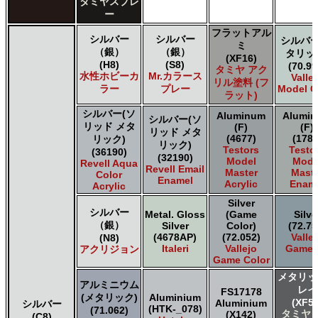
タミヤスプレ
Italeri Italeri
ー
Lifecolor Lifecolor
フラットアル
Mission Models Mission Models
シルバー
シルバー
シルバー
ミ
Revell of Germany Revell Aqua Color Acrylic
（銀）
（銀）
タリッ
(XF16)
Revell of Germany Revell Email Enamel
(H8)
(S8)
(70.99
タミヤ アク
Testors of Rust-Oleum Group Testors Model Master
水性ホビーカ
Mr.カラース
Valle
リル塗料 (フ
Acrylic
ラー
プレー
Model C
ラット)
Testors of Rust-Oleum Group Testors Model Master
シルバー(ソ
Enamel
Aluminum
Alumi
シルバー(ソ
リッド メタ
(F)
(F)
The Scale Modellers Supply SMS
リッド メタ
(4677)
(1781
リック)
Xtracolor Xtracolor
リック)
Testors
Testo
(36190)
(32190)
ガイアノーツ ガイア エナメル カラー
Model
Mode
Revell Aqua
Revell Email
Master
Maste
ガイアノーツ ガイアカラー
Color
Enamel
Acrylic
Enam
Acrylic
タミヤ タミヤ アクリル塗料
タミヤ タミヤ アクリル塗料 (フラット)
Silver
シルバー
Metal. Gloss
(Game
Silve
タミヤ タミヤ エアーモデルスプレー
（銀）
Silver
Color)
(72.75
タミヤ タミヤ エナメル塗料
(4678AP)
(72.052)
Valle
(N8)
タミヤ タミヤ トップコート/サーフェイサー/プライマー
Italeri
Vallejo
Game A
アクリジョン
Game Color
タミヤ タミヤ ラッカー塗料
メタリッ
タミヤ タミヤスプレー
アルミニウム
レイ
FS17178
タミヤ タミヤスプレー
(メタリック)
Aluminium
(XF56
Aluminium
シルバー
ＧＳＩクレオス Mr.カラー
(HTK-_078)
(71.062)
タミヤ 
(X142)
(C8)