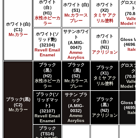
ホワイト
グロスホ
ホワイト (白)
ホワイト
* ボックスをオン/オフにして、同等の色を見つけやすくしま
（白）
ト
(S1)
(X2)
す。
(H1)
(70.84
Mr.カラース
タミヤ アク
水性ホビーカ
Valle
プレー
リル塗料
Uncheck ALL
ラー
Model C
ホワイト(白)
AK INTERACTIVE AK 3rd Gen Acrylics
(C1)
サテンホワイ
ホワイト(ソ
Mr.カラー
AK INTERACTIVE AK Acrylics
ホワイト
ト
リッド艶)
Gloss W
AK INTERACTIVE AK Real Color
（白）
(A.MIG-
(4696A
(32104)
(N1)
0047)
ALCLAD II ALCLAD II
Italer
Revell Email
アクリジョン
Ammo
AMMO by Mig Jimenez Ammo Acrylics
Enamel
Acrylics
Acrylicos Vallejo Vallejo Game Air
ブラック
ブラック
グロスブ
Acrylicos Vallejo Vallejo Game Color
ブラック
（黒）
（黒)
ク
Acrylicos Vallejo Vallejo Liquid Gold
(X1)
(H2)
(S2)
(70.86
タミヤ アク
Acrylicos Vallejo Vallejo Mecha Color
水性ホビーカ
Mr.カラース
Valle
リル塗料
Acrylicos Vallejo Vallejo Metal Color
ラー
プレー
Model C
Acrylicos Vallejo Vallejo Model Air
ブラック(ソ
サテン ブラ
Acrylicos Vallejo Vallejo Model Color
ブラック(黒)
ブラック
リッドマッ
ック
Gloss B
Acrylicos Vallejo Vallejo Panzer Aces
(C2)
（黒）
ト)
(A.MIG-
(4695A
Citadel Colour Citadel
Mr.カラー
(N2)
0032)
(32107)
Italer
アクリジョン
E7 Paints E7 Paints
Ammo
Revell Email
Acrylics
Enamel
HATAKA HOBBY Hataka
Humbrol - Hornby Hobbies Humbrol Acrylic
ブラック
(TS14)
Humbrol of Hornby Hobbies Humbrol Enamel