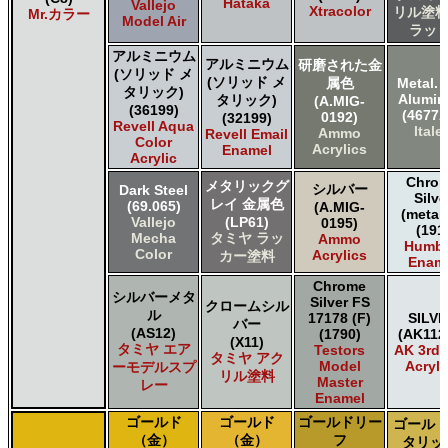
Hataka
Vallejo
ＧＳＩクレオス Mr.カラー GX
Xtracolor
リル塗料
Mr.カラー
Model Air
ＧＳＩクレオス Mr.カラー 色ノ源
ラット
ＧＳＩクレオス Mr.カラー スーパーメタリック
アルミニウム
アルミニウム
研磨された金
ＧＳＩクレオス Mr.カラー スーパーメタリック 2
(ソリッド メ
(ソリッド メ
属色
Metal. 
ＧＳＩクレオス Mr.カラースプレー
タリック)
Alumi
タリック)
(A.MIG-
(36199)
ＧＳＩクレオス Mr.クリアカラーGX
(4677A
0192)
(32199)
Revell Aqua
Italer
ＧＳＩクレオス Mr.クリスタルカラー
Ammo
Revell Email
Color
Acrylics
Enamel
ＧＳＩクレオス Mr.サーフェイサー/プライマー
Acrylic
ＧＳＩクレオス Mr.トップコート
Chro
メタリックグ
シルバー
Dark Steel
ＧＳＩクレオス Mr.メタリックカラーGX
Silve
レイ 金属色
(69.065)
(A.MIG-
(metall
ＧＳＩクレオス Mr.メタルカラー
Vallejo
(LP61)
0195)
(191
ＧＳＩクレオス アクリジョン
Mecha
タミヤ ラッ
Ammo
Humbr
Color
Acrylics
カー塗料
ＧＳＩクレオス ガンダムカラー
Enam
ＧＳＩクレオス ガンダムカラースプレー
Chrome
シルバーメタ
ＧＳＩクレオス ガンダムマーカー
Silver FS
クロームシル
ル
17178 (F)
SILV
ＧＳＩクレオス 水性ホビーカラー
バー
(AS12)
(1790)
(AK112
(X11)
タミヤ エア
Testors
AK 3rd
タミヤ アク
Model
Acryli
ーモデルスプ
リル塗料
Master
レー
Enamel
ゴールド
ゴールド
ゴールドリー
ゴールド
（金）
（金）
フ
タリッ