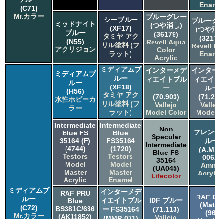
Enam
(C71)
Mr.カラー
ブルーグレー
シーブルー
ブルーグ
ミッドナイト
(つや消し)
(XF17)
(つや消
ブルー
(36179)
タミヤ アク
(3217
(N55)
Revell Aqua
リル塗料 (フ
Revell E
アクリジョン
Color
ラット)
Enam
Acrylic
ミディアムブ
インターメデ
インター
ミディアムブ
ルー
ィエイトブル
ィエイト
ルー
(XF18)
ー
ルー
(H56)
タミヤ アク
(70.903)
(71.29
水性ホビーカ
リル塗料 (フ
Vallejo
Valle
ラー
ラット)
Model Color
Model 
Intermediate
Intermediate
Non
フレンチ
Blue FS
Blue
Specular
35164 (F)
FS35164
ルー
Intermediate
(4744)
(1720)
(A.MI
Blue FS
Testors
Testors
0062
35164
Model
Model
Amm
(UA045)
Master
Master
Acryli
Lifecolor
Acrylic
Enamel
ミディアムブ
インターメデ
RAF PRU
RAF B
ルー
ィエイトブル
IDF ブルー
Blue
(Matt
(C72)
BS381C/636
ー FS35164
(71.113)
(96)
Mr.カラー
(AK11852)
Vallejo
(MMP-071)