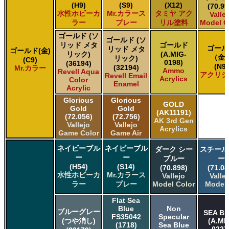
(H9)
(S9)
(X12)
(70.99
水性ホビーカ
Mr.カラース
タミヤ アク
Valle
ラー
プレー
リル塗料
Model C
ゴールド (ソ
ゴールド (ソ
リッド メタ
ゴールド
ゴール
リッド メタ
ゴールド(金)
リック)
(A.MIG-
（金
リック)
(C9)
0198)
(36194)
(N9)
(32194)
Mr.カラー
Ammo
Revell Aqua
アクリジ
Revell Email
Acrylics
Color
Enamel
Acrylic
Glorious
Glorious
GOLD
Gold
Gold
(AK11191)
(72.056)
(72.756)
AK 3rd Gen
Vallejo
Vallejo
Acrylics
Game Color
Game Air
ネイビーブル
ネイビーブル
ダーク シー
スチール
ー
ー
ブルー
ー
(H54)
(S14)
(70.898)
(71.08
水性ホビーカ
Mr.カラース
Vallejo
Valle
ラー
プレー
Model Color
Model 
Flat Sea
Blue
Non
ブルーグレー
SEA B
FS35042
Specular
(つや消し)
(A.MI
(1718)
Sea Blue