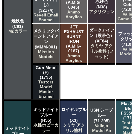
赤鉄色
(A.MIG-
Color
し)
(N38)
0045)
(72.05
(32174)
アクリジョン
Ammo
Valle
Revell Email
Acrylics
Game C
Enamel
焼鉄色
(C61)
JET
ダークアイア
メタリックバ
Mr.カラー
EXHAUST
ブラック
ン（履帯色）
ーントアイア
BURNT
タリッ
(XF84)
IRON
ン
(71.07
タミヤ アク
(A.MIG-
(MMM-001)
Valle
0187)
リル塗料 (フ
Mission
Model 
Ammo
Models
ラット)
Acrylics
Gun Metal
(F)
(1795)
Testors
Model
Master
Enamel
Flat S
Blue
ミッドナイト
ロイヤルブル
USN シーブ
FS350
ブルー
ー
ルー
(1718
(H55)
(X3)
(71.295)
Testo
水性ホビーカ
タミヤ アク
Vallejo
Mode
ミッドナイト
ラー
リル塗料
Model Air
Maste
ブルー