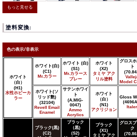
もっと見せる
塗料変換:
色の表示/非表示
グロスホ
ホワイト (白)
ホワイト
* ボックスをオン/オフにして、同等の色を見つけやすくします。
ホワイト(白)
ト
(S1)
(X2)
(C1)
(70.84
Mr.カラース
タミヤ アク
Uncheck ALL
Mr.カラー
ホワイト
Valle
プレー
リル塗料
Model C
（白）
AK INTERACTIVE AK 3rd Gen Acrylics
(H1)
AK INTERACTIVE AK Acrylics
サテンホワイ
ホワイト(ソ
水性ホビーカ
ホワイト
AK INTERACTIVE AK Real Color
ト
リッド艶)
Gloss W
ラー
（白）
(A.MIG-
ALCLAD II ALCLAD II
(4696A
(32104)
(N1)
0047)
AMMO by Mig Jimenez Ammo Acrylics
Italer
Revell Email
アクリジョン
Ammo
Enamel
Acrylicos Vallejo Vallejo Game Air
Acrylics
Acrylicos Vallejo Vallejo Game Color
ブラック
グロスブ
ブラック
Acrylicos Vallejo Vallejo Liquid Gold
ブラック(黒)
（黒)
ク
(X1)
Acrylicos Vallejo Vallejo Mecha Color
(C2)
(S2)
(70.86
タミヤ アク