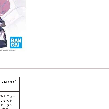
ＲＬＭ７５グ
0% +
ニュー
インレッド
イビーブルー