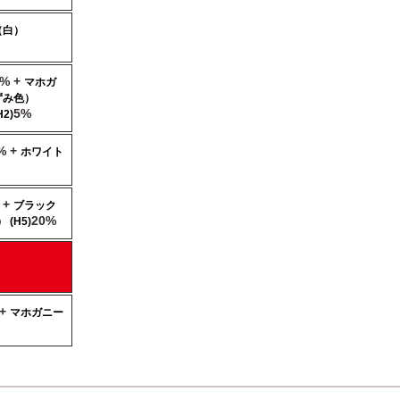
（白）
0% +
マホガ
ずみ色）
5%
2)
% +
ホワイト
 +
ブラック
20%
(H5)
 +
マホガニー