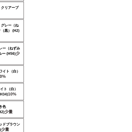
+
クリアーブ
+
グレー（ね
（黒） (H2)
レー（ねずみ
少
 (H56)
ワイト（白）
10%
イト（白）
10%
34)
き色
少量
2)
ッドブラウン
少量
)