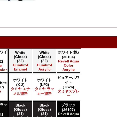
ワイ
ホワイト(艶)
White
White
(Gloss)
(Gloss)
(36104)
(22)
(22)
Revell Aqua
2)
Humbrol
Humbrol
Color
jo
Enamel
Acrylic
Acrylic
olor
ピュアーホワ
ホワイト
ホワイト
イト
hite
(X-2)
(LP2)
P)
(TS26)
タミヤ エナ
タミヤ ラッ
i
タミヤスプレ
メル塗料
カー塗料
ー
ラッ
ブラック
Black
Black
(Gloss)
(Gloss)
(36107)
(21)
(21)
Revell Aqua
1)