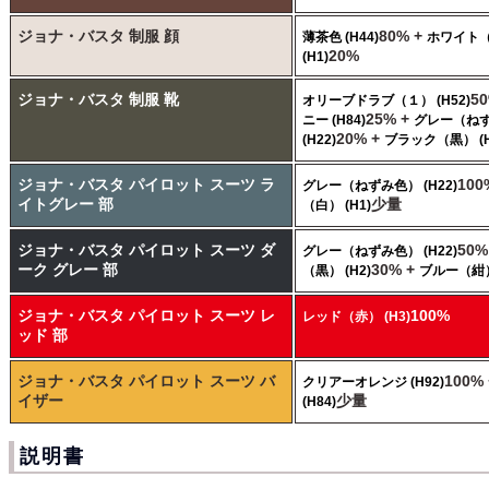
ジョナ・バスタ 制服 顔
80% +
薄茶色 (H44)
ホワイト
20%
(H1)
ジョナ・バスタ 制服 靴
5
オリーブドラブ（１） (H52)
25% +
ニー (H84)
グレー（ね
20% +
(H22)
ブラック（黒） (H
ジョナ・バスタ パイロット スーツ ラ
100
グレー（ねずみ色） (H22)
イトグレー 部
少量
（白） (H1)
ジョナ・バスタ パイロット スーツ ダ
50%
グレー（ねずみ色） (H22)
ーク グレー 部
30% +
（黒） (H2)
ブルー（紺） 
ジョナ・バスタ パイロット スーツ レ
100%
レッド（赤） (H3)
ッド 部
ジョナ・バスタ パイロット スーツ バ
100%
クリアーオレンジ (H92)
イザー
少量
(H84)
説明書