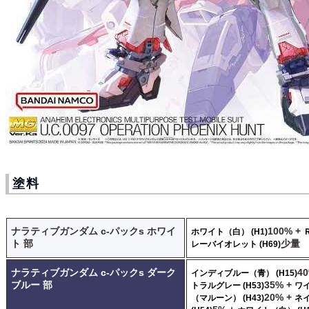
塗料
ナラティブガンダム c-パックs ホワイ
100% +
ホワイト（白） (H1)
ト 部
少量
レーバイオレット (H69)
ナラティブガンダム c-パックs ダーク
4
インディブルー（青） (H15)
ブルー 部
35% +
トラルグレー (H53)
ワ
20% +
（マルーン） (H43)
ネ