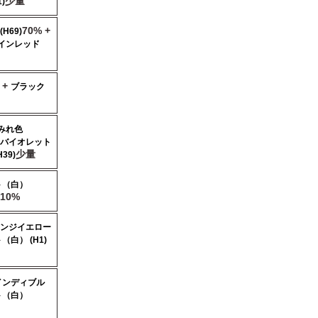
少量
)
70% +
H69)
インレッド
 +
ブラック
みれ色
バイオレット
少量
39)
ト（白）
10%
ンジイエロー
（白） (H1)
インディブル
ト（白）