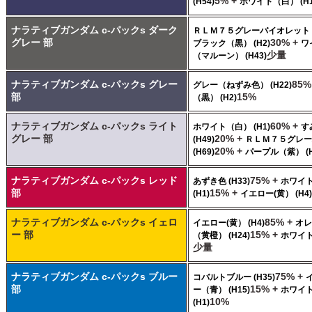
5% +
(H54)
ホワイト（白） (H1
ナラティブガンダム c-パックs ダーク
ＲＬＭ７５グレーバイオレット (
グレー 部
30% +
ブラック（黒） (H2)
ワ
少量
（マルーン） (H43)
ナラティブガンダム c-パックs グレー
85%
グレー（ねずみ色） (H22)
部
15%
（黒） (H2)
ナラティブガンダム c-パックs ライト
60% +
ホワイト（白） (H1)
す
グレー 部
20% +
(H49)
ＲＬＭ７５グレー
20% +
(H69)
パープル（紫） (H
ナラティブガンダム c-パックs レッド
75% +
あずき色 (H33)
ホワイ
部
15% +
(H1)
イエロー(黄） (H4)
ナラティブガンダム c-パックs イェロ
85% +
イエロー(黄） (H4)
オレ
ー 部
15% +
（黄橙） (H24)
ホワイト
少量
ナラティブガンダム c-パックs ブルー
75% +
コバルトブルー (H35)
部
15% +
ー（青） (H15)
ホワイ
10%
(H1)