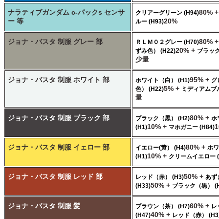
ナラティブガンダム c-パックs センサ
80% 
クリアーグリーン (H94)
ー 等
20%
ルー (H93)
ジョナ・バスタ 制服 グレー 部
80% 
ＲＬＭ０２グレー (H70)
20% +
ずみ色） (H22)
ブラック
少量
ジョナ・バスタ 制服 ホワイト 部
95% +
ホワイト（白） (H1)
グ
5% +
色） (H22)
ミディアムブルー
量
ジョナ・バスタ 制服 ブラック 部
80% +
ブラック（黒） (H2)
ホ
10% +
(H1)
マホガニー (H84)
ジョナ・バスタ 制服 イェロー 部
80% +
イエロー(黄） (H4)
ホワ
10% +
(H1)
クリームイエロー (H
ジョナ・バスタ 制服 レッド 部
50% +
レッド（赤） (H3)
あず
50% +
(H33)
ブラック（黒） (H
ジョナ・バスタ 制服 髪
60% +
ブラウン（茶） (H7)
レ
40% +
(H47)
レッド（赤） (H3