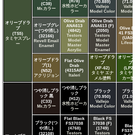
(H78)
(70.889)
(71.09
(C38)
水性ホビーカ
Vallejo
Valle
Mr.カラー
ラー
Model Color
Model 
Olive Drab
Olive Drab
オリーブドラ
オリーブグレ
ANA613
ANA613 (F)
ブ
Olive D
ー(つや消し)
(4842)
(2050)
41 FS3
(TS5)
Testors
Testors
(32166)
(UA00
タミヤスプレ
Model
Model
Revell Email
Lifeco
ー
Master
Master
Enamel
Acrylic
Enamel
オリーブドラ
オリーブ
オリーブドラ
Flat Olive
ブ
ブ
ブ(1)
Drab
(XF-62)
(LP28
(4315AP)
(N52)
タミヤ エナ
タミヤ 
Italeri
アクリジョン
メル塗料
カー塗
つや消しブラ
つや消しブラ
ブラック
ブラッ
ック
ック 黒
(70.950)
(71.05
(H12)
(C33)
Vallejo
Valle
水性ホビーカ
Mr.カラー
Model Color
Model 
ラー
Flat Black
Black FS
ブラック(つ
FS37038
37038 (F)
Blac
や消し)
(4768)
(1749)
FS370
Testors
Testors
(32108)