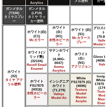
メル塗料
カー塗
Acrylics
ガンメタル
ガンメタル
(TS38)
(LP19)
タミヤスプレ
タミヤ ラッ
ー
カー塗料
ホワイト
グロスホ
ホワイト (白)
ホワイト(白)
（白）
ト
(S1)
(C1)
(H1)
(70.84
Mr.カラース
Mr.カラー
水性ホビーカ
Valle
プレー
ラー
Model C
サテンホワイ
ホワイト(ソ
ホワイト
ト
リッド艶)
Gloss W
（白）
(A.MIG-
(4696A
(32104)
(N1)
0047)
Italer
Revell Email
アクリジョン
Ammo
Enamel
Acrylics
ホワイト
(X2)
Insign
White
タミヤ アク
White 
ホワイト
インシグニア
FS17875 (G)
17875 (
リル塗料
FS17875
ホワイト
(4696)
(1745
(H316)
Testors
(71.279)
Testo
水性ホビーカ
Model
Vallejo
Mode
Master
ラー
Model Air
Maste
Acrylic
Enam