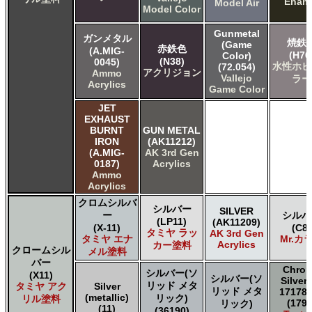
Enam
Model Air
Model Color
Gunmetal
ガンメタル
焼鉄
(Game
赤鉄色
(A.MIG-
(H76
Color)
(N38)
0045)
水性ホビ
(72.054)
アクリジョン
Ammo
Vallejo
ラー
Acrylics
Game Color
JET
EXHAUST
BURNT
GUN METAL
IRON
(AK11212)
(A.MIG-
AK 3rd Gen
0187)
Acrylics
Ammo
Acrylics
クロムシルバ
シルバー
SILVER
ー
シルバ
(LP11)
(AK11209)
(X-11)
(C8)
タミヤ ラッ
AK 3rd Gen
タミヤ エナ
Mr.カ
Acrylics
カー塗料
クロームシル
メル塗料
バー
Chro
シルバー(ソ
(X11)
シルバー(ソ
Silver
リッド メタ
タミヤ アク
Silver
リッド メタ
17178 
(metallic)
リック)
リル塗料
(1790
リック)
(11)
(36190)