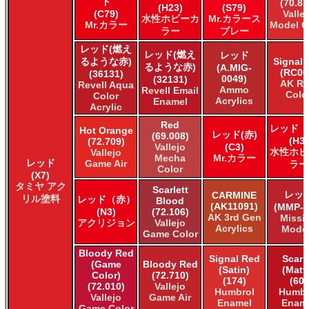
ド
(70.81
(H23)
(S79)
(C79)
Valle
水性ホビーカ
Mr.カラース
Mr.カラー
Model C
ラー
プレー
レッド(燃え
レッド(燃え
レッド
るような赤)
Signal 
るような赤)
(A.MIG-
(RC00
(36131)
0049)
(32131)
AK Re
Revell Aqua
Ammo
Revell Email
Colo
Color
Acrylics
Enamel
Acrylic
Red
レッド（
Hot Orange
レッド(赤)
(69.008)
(H3)
(72.709)
Vallejo
(C3)
水性ホビ
Vallejo
Mecha
Mr.カラー
レッド
Game Air
ラー
Color
(X7)
タミヤ アク
Scarlett
レッ
CARMINE
リル塗料
レッド（赤）
Blood
(AK11091)
(MMP-0
(N3)
(72.106)
AK 3rd Gen
Missi
アクリジョン
Vallejo
Acrylics
Mode
Game Color
Bloody Red
Signal Red
Scarl
(Game
Bloody Red
(Satin)
(Matt
Color)
(72.710)
(174)
(60)
(72.010)
Vallejo
Humbrol
Humbr
Vallejo
Game Air
Enamel
Enam
Game Color