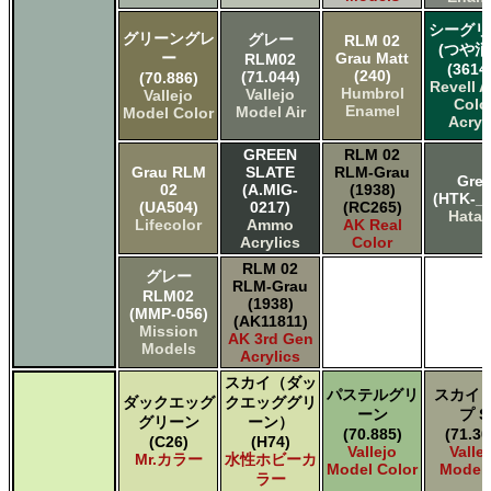
シーグリ
グリーングレ
グレー
RLM 02
(つや消
ー
Grau Matt
RLM02
(3614
(240)
(71.044)
(70.886)
Revell 
Humbrol
Vallejo
Vallejo
Colo
Enamel
Model Air
Model Color
Acryl
GREEN
RLM 02
Grau RLM
SLATE
RLM-Grau
Gre
02
(A.MIG-
(1938)
(HTK-_0
(UA504)
0217)
(RC265)
Hata
Lifecolor
Ammo
AK Real
Acrylics
Color
RLM 02
グレー
RLM-Grau
RLM02
(1938)
(MMP-056)
(AK11811)
Mission
AK 3rd Gen
Models
Acrylics
スカイ（ダッ
パステルグリ
スカイ 
ダックエッグ
クエッググリ
ーン
プ S
グリーン
ーン）
(70.885)
(71.30
(C26)
(H74)
Vallejo
Valle
Mr.カラー
水性ホビーカ
Model Color
Model 
ラー