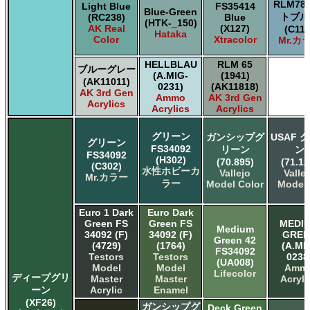
RLM7
Light Blue
FS35414
Blue-Green
トブル
(RC238)
Blue
(HTK-_150)
AK Real
(X127)
(C118
Hataka
Color
Xtracolor
Mr.カ
HELLBLAU
RLM 65
ブルーグレー
(A.MIG-
(1941)
(AK11011)
0231)
(AK11818)
AK 3rd Gen
Ammo
AK 3rd Gen
Acrylics
Acrylics
Acrylics
グリーン
ガンシップグ
USAF 
グリーン
FS34092
リーン
ン
FS34092
(H302)
(70.895)
(71.12
(C302)
水性ホビーカ
Vallejo
Valle
Mr.カラー
ラー
Model Color
Model 
Euro 1 Dark
Euro Dark
Green FS
Green FS
MEDI
Medium
34092 (F)
34092 (F)
GREE
Green 42
(4729)
(1764)
(A.MI
FS34092
Testors
Testors
0238
(UA008)
Model
Model
Amm
Lifecolor
ディープグリ
Master
Master
Acryli
ーン
Acrylic
Enamel
(XF26)
ガンシップグ
Deck Green