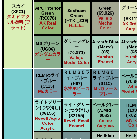
スカイ
グリーン
APC Interior
Green
Seafoam
(XF21)
Green
(69.026)
ー
Green
タミヤ アク
(RC078)
Vallejo
(AK111
(HTK-_239)
リル塗料 (フ
AK Real
Mecha
AK 3rd
Hataka
ラット)
Color
Color
Acryli
グリーングレ
Aircraft Blue
Aircraft
MSグリーン
ー
(Matte)
(Matt
(UG06)
(65)
(65)
(70.971)
ガンダムカラ
Humbrol
Humbr
Vallejo
ー
Enamel
Acryl
Model Color
ＲＬＭ６５ラ
ＲＬＭ６５
RLM65ライ
ペールブ
イトブルー
ライトブルー
トブルー
(70.90
(H67)
(S115)
(C115)
Valle
水性ホビーカ
Mr.カラース
Mr.カラー
Model C
ラー
プレー
ライトグリー
ライトグリー
ペールグレー
RLM 
ン(つや消し)
ン(つや消し)
(1938
(A.MIG-
(36155)
(RC27
0063)
(32155)
Revell Aqua
AK Re
Ammo
Revell Email
Color
Colo
Acrylics
Enamel
Acrylic
Hellblau
Hellbl