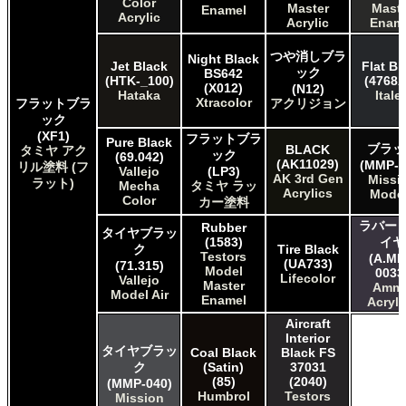
Color
Master
Maste
Enamel
Acrylic
Acrylic
Enam
つや消しブラ
Night Black
Jet Black
Flat Bl
ック
BS642
(HTK-_100)
(4768A
(X012)
(N12)
Hataka
Italer
Xtracolor
フラットブラ
アクリジョン
ック
(XF1)
フラットブラ
Pure Black
ブラッ
BLACK
タミヤ アク
ック
(69.042)
(AK11029)
(MMP-0
リル塗料 (フ
Vallejo
(LP3)
AK 3rd Gen
Missi
ラット)
Mecha
タミヤ ラッ
Acrylics
Mode
Color
カー塗料
ラバー 
Rubber
タイヤブラッ
(1583)
イヤ
ク
Tire Black
Testors
(A.MI
(UA733)
(71.315)
Model
0033
Lifecolor
Vallejo
Master
Amm
Model Air
Enamel
Acryli
Aircraft
Interior
タイヤブラッ
Coal Black
Black FS
ク
(Satin)
37031
(85)
(2040)
(MMP-040)
Humbrol
Testors
Mission