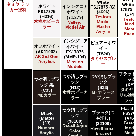
White
タミヤ ラッ
White 
タミヤ タミヤ トップコート/サーフェイサー/プライマー
ホワイト
インシグニア
FS17875 (G)
17875 (
カー塗料
FS17875
タミヤ タミヤ ラッカー塗料
ホワイト
(4696)
(1745
(H316)
Testors
(71.279)
タミヤ タミヤスプレー
Testo
水性ホビーカ
Model
Vallejo
Mode
タミヤ タミヤスプレー
Master
ラー
Model Air
Maste
ＧＳＩクレオス Mr.カラー
Acrylic
Enam
ＧＳＩクレオス Mr.カラー GX
インシグニア
ピュアーホワ
ＧＳＩクレオス Mr.カラー 色ノ源
オフホワイト
ホワイト
イト
ＧＳＩクレオス Mr.カラー スーパーメタリック
(AK11002)
FS17875
(TS26)
ＧＳＩクレオス Mr.カラー スーパーメタリック 2
AK 3rd Gen
(MMP-104)
タミヤスプレ
Acrylics
Mission
ＧＳＩクレオス Mr.カラースプレー
ー
Models
ＧＳＩクレオス Mr.クリアカラーGX
フラット
ＧＳＩクレオス Mr.クリスタルカラー
つや消しブラ
つや消しブラ
つや消しブラ
ック
ＧＳＩクレオス Mr.サーフェイサー/プライマー
ック
ック
ック 黒
(XF1
(H12)
(S33)
ＧＳＩクレオス Mr.トップコート
タミヤ 
(C33)
水性ホビーカ
Mr.カラース
ＧＳＩクレオス Mr.メタリックカラーGX
Mr.カラー
リル塗料
ラー
プレー
ラット
ＧＳＩクレオス Mr.メタルカラー
ＧＳＩクレオス アクリジョン
Flat Bl
つや消しブラ
ブラック(つ
Black
FS370
ＧＳＩクレオス ガンダムカラー
ック
(Matte)
や消し)
(4768
ＧＳＩクレオス ガンダムカラースプレー
(36108)
(33)
Testo
(32108)
Revell Aqua
ＧＳＩクレオス ガンダムマーカー
Humbrol
Mode
Revell Email
Color
Acrylic
Maste
ＧＳＩクレオス 水性ホビーカラー
Enamel
Acrylic