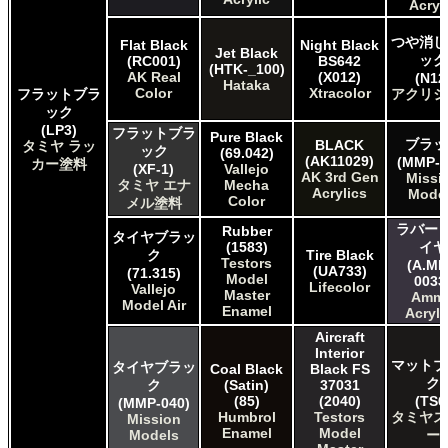
Acryl
つや消し
Flat Black
Night Black
Jet Black
ック
(RC001)
BS642
(HTK-_100)
AK Real
(X012)
(N12
Hataka
Color
Xtracolor
フラットブラ
アクリジ
ック
(LP3)
フラットブラ
Pure Black
ブラッ
BLACK
タミヤ ラッ
ック
(69.042)
(AK11029)
(MMP-0
カー塗料
(XF-1)
Vallejo
AK 3rd Gen
Missi
タミヤ エナ
Mecha
Acrylics
Mode
Color
メル塗料
ラバー 
Rubber
タイヤブラッ
(1583)
イヤ
ク
Tire Black
Testors
(A.MI
(UA733)
(71.315)
Model
0033
Lifecolor
Vallejo
Master
Amm
Model Air
Enamel
Acryli
Aircraft
Interior
マットブ
タイヤブラッ
Coal Black
Black FS
ク
ク
(Satin)
37031
(85)
(2040)
(TS6
(MMP-040)
Humbrol
Testors
タミヤス
Mission
Enamel
Model
Models
ー