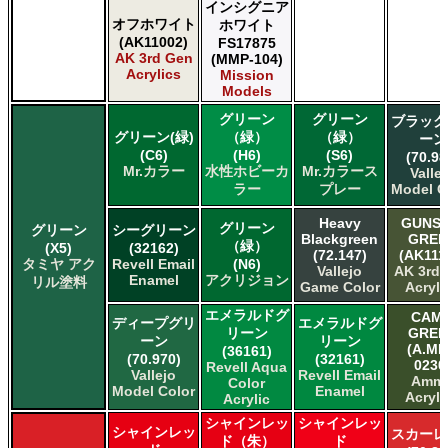
インシグニア
オフホワイト
ホワイト
(AK11002)
FS17875
AK 3rd Gen
(MMP-104)
Acrylics
Mission
Models
グリーン
グリーン
ブラック
グリーン(緑)
（緑）
（緑）
ーン
(C6)
(H6)
(S6)
(70.98
Mr.カラー
水性ホビーカ
Mr.カラース
Valle
ラー
プレー
Model C
Heavy
GUNSH
グリーン
グリーン
シーグリーン
Blackgreen
GREE
（緑）
(X5)
(32162)
(72.147)
(AK111
タミヤ アク
Revell Email
(N6)
Vallejo
AK 3rd
Enamel
アクリジョン
リル塗料
Game Color
Acryli
エメラルドグ
CAM
ディープグリ
エメラルドグ
リーン
GREE
ーン
リーン
(A.MI
(36161)
(70.970)
(32161)
0230
Revell Aqua
Vallejo
Revell Email
Amm
Color
Model Color
Enamel
Acryli
Acrylic
シャインレッ
シャインレッ
シャインレッ
スカーレ
ド（朱）
ド