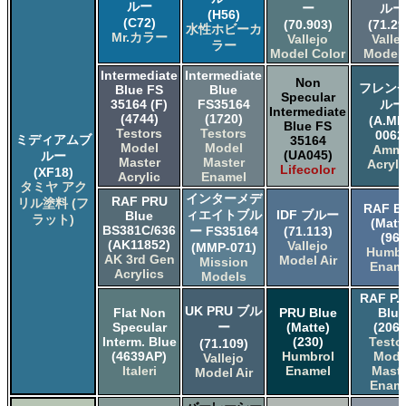
ルー
ー
ルー
(H56)
(C72)
(70.903)
(71.29
水性ホビーカ
Mr.カラー
Vallejo
Valle
ラー
Model Color
Model 
Intermediate
Intermediate
Non
フレンチ
Blue FS
Blue
Specular
35164 (F)
FS35164
ルー
Intermediate
(4744)
(1720)
(A.MI
Blue FS
Testors
Testors
0062
ミディアムブ
35164
Model
Model
Amm
(UA045)
ルー
Master
Master
Acryli
Lifecolor
(XF18)
Acrylic
Enamel
タミヤ アク
インターメデ
RAF PRU
リル塗料 (フ
RAF B
ィエイトブル
IDF ブルー
Blue
ラット)
(Matt
BS381C/636
ー FS35164
(71.113)
(96)
(AK11852)
Vallejo
(MMP-071)
Humbr
AK 3rd Gen
Model Air
Mission
Enam
Acrylics
Models
RAF P.R
UK PRU ブル
Flat Non
PRU Blue
Blue
Specular
ー
(Matte)
(2061
Interm. Blue
(230)
Testo
(71.109)
(4639AP)
Humbrol
Mode
Vallejo
Italeri
Enamel
Maste
Model Air
Enam