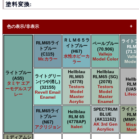
塗料変換:
色の表示/非表示
ＲＬＭ６５ラ
ライトブ
* ボックスをオン/オフにして、同等の色を見つけやすくしま
RLM65ライ
ペールブルー
イトブルー
RLM7
す。
トブルー
(70.906)
(H67)
(71.10
(C115)
Vallejo
水性ホビーカ
Valle
Mr.カラー
Model Color
Uncheck ALL
Model 
ラー
AK INTERACTIVE AK 3rd Gen Acrylics
Hellblau
Hellblau
AK INTERACTIVE AK Acrylics
ライトブルー
ライトグリー
RLM65
RLM65 (SG)
(AS5)
AK INTERACTIVE AK Real Color
Hellbl
ン(つや消し)
(4778)
(2078)
タミヤ エア
RLM6
ALCLAD II ALCLAD II
Testors
Testors
(32155)
ーモデルスプ
(UA50
AMMO by Mig Jimenez Ammo Acrylics
Model
Model
Revell Email
Lifeco
レー
Master
Master
Acrylicos Vallejo Vallejo Game Air
Enamel
Acrylic
Enamel
Acrylicos Vallejo Vallejo Game Color
ライトブ
Acrylicos Vallejo Vallejo Liquid Gold
SPECTRUM
RLM65ライ
Hellblau
BLUE
RLM6
Acrylicos Vallejo Vallejo Mecha Color
トブルー
RLM 65
(AK11162)
(MMP-0
Acrylicos Vallejo Vallejo Metal Color
(4778AP)
(N67)
AK 3rd Gen
Missi
Italeri
アクリジョン
Acrylicos Vallejo Vallejo Model Air
Acrylics
Mode
Acrylicos Vallejo Vallejo Model Color
ミディアムシ