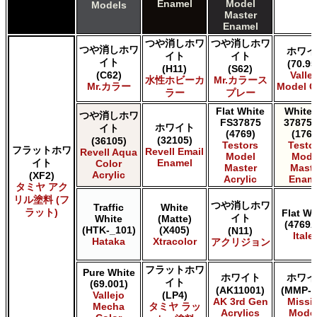
Enamel
Model
Models
Master
Enamel
つや消しホワ
つや消しホワ
つや消しホワ
ホワイ
イト
イト
イト
(70.95
(H11)
(S62)
(C62)
Valle
水性ホビーカ
Mr.カラース
Mr.カラー
Model C
ラー
プレー
Flat White
White 
つや消しホワ
FS37875
37875 
ホワイト
イト
(4769)
(1768
(32105)
(36105)
Testors
Testo
フラットホワ
Revell Email
Revell Aqua
Model
Mode
イト
Enamel
Color
Master
Maste
Acrylic
(XF2)
Acrylic
Enam
タミヤ アク
リル塗料 (フ
つや消しホワ
Traffic
White
ラット)
Flat Wh
イト
White
(Matte)
(4769A
(HTK-_101)
(X405)
(N11)
Italer
Hataka
Xtracolor
アクリジョン
フラットホワ
Pure White
ホワイト
ホワイ
イト
(69.001)
(AK11001)
(MMP-0
Vallejo
(LP4)
AK 3rd Gen
Missi
Mecha
タミヤ ラッ
Acrylics
Mode