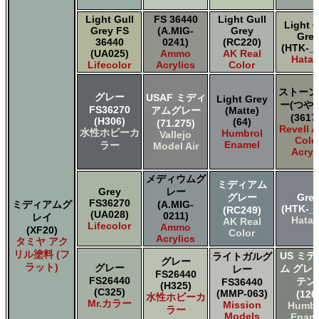
Light Gull
FS 36440
Light Gull
Light G
Grey FS
(A.MIG-
Grey
Gre
36440
0241)
(RC220)
(HTK-_0
(UA025)
Ammo
AK Real
Hata
Lifecolor
Acrylics
Color
ストーン
グレー
USAF ミディ
Light Grey
ー(つや
FS36270
アムグレー
(Matte)
(3617
(H306)
(64)
(71.275)
Revell 
水性ホビーカ
Humbrol
Vallejo
Colo
Enamel
ラー
Model Air
Acryl
メディウムグ
ミディアム
Grey
レー
グレー
Gre
FS36270
ミディアムグ
(A.MIG-
(HTK-_0
(RC249)
(UA028)
0211)
レイ
Hata
AK Real
Lifecolor
Ammo
(XF20)
Color
Acrylics
タミヤ アク
リル塗料 (フ
US ミ
ライトガルグ
グレー
ラット)
グレー
ム グレ
レー
FS26440
FS26440
テン
FS36440
(H325)
(C325)
(MMP-063)
(126
水性ホビーカ
Mr.カラー
Mission
Humbr
ラー
Models
Enam