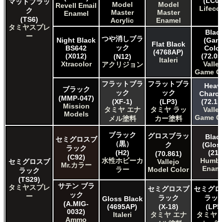
(LC02
マットブラッ
Model
Model
Revell Email
Lifeco
ク
Master
Master
Enamel
(TS6)
Acrylic
Enamel
タミヤスプレ
Blac
ー
つや消しブラ
Night Black
(Gam
Flat Black
ック
BS642
Color
(4768AP)
(X012)
(72.05
(N12)
Italeri
Xtracolor
Valle
アクリジョン
Game C
フラットブラ
フラットブラ
Heav
ブラック
ック
ック
Charco
(MMP-047)
(XF-1)
(LP3)
(72.15
Mission
タミヤ エナ
タミヤ ラッ
Valle
Models
Game C
メル塗料
カー塗料
ブラック
グロスブラッ
Blac
セミグロスブ
（黒）
ク
(Glos
ラック
(H2)
(21)
(70.861)
(C92)
水性ホビーカ
Humbr
セミグロスブ
Vallejo
Mr.カラー
Enam
ラー
Model Color
ラック
(TS29)
サテン ブラ
タミヤスプレ
セミグロスブ
セミグロ
ック
ー
ラック
ラッ
Gloss Black
(A.MIG-
(4695AP)
(X-18)
(LP5
0032)
Italeri
タミヤ エナ
タミヤ 
Ammo