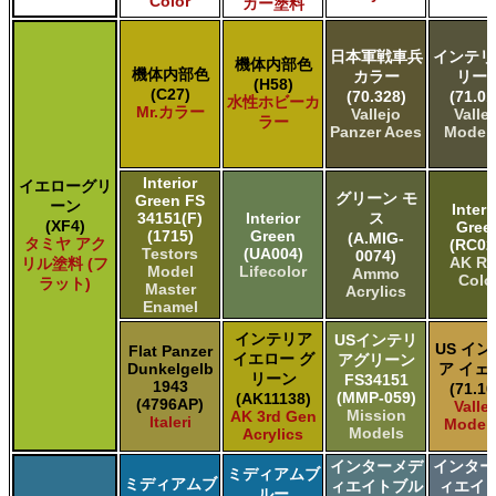
Color
カー塗料
日本軍戦車兵
インテリ
機体内部色
機体内部色
カラー
リー
(H58)
(C27)
(70.328)
(71.01
水性ホビーカ
Mr.カラー
Vallejo
Valle
ラー
Panzer Aces
Model 
Interior
イエローグリ
グリーン モ
Green FS
ーン
Interi
34151(F)
Interior
ス
(XF4)
Gree
(1715)
Green
(A.MIG-
タミヤ アク
(RC02
Testors
(UA004)
0074)
AK Re
リル塗料 (フ
Model
Lifecolor
Ammo
Colo
ラット)
Master
Acrylics
Enamel
インテリア
USインテリ
US イ
Flat Panzer
イエロー グ
アグリーン
Dunkelgelb
ア イェ
リーン
FS34151
1943
(71.10
(MMP-059)
(AK11138)
(4796AP)
Valle
Mission
AK 3rd Gen
Italeri
Model 
Models
Acrylics
インターメデ
インター
ミディアムブ
ミディアムブ
ィエイトブル
ィエイト
ルー