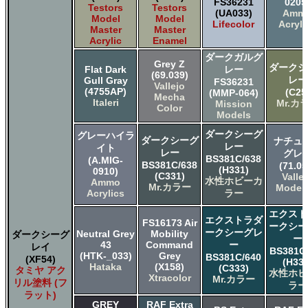
FS36231
0205
Testors
Testors
(UA033)
Amm
Model
Model
Lifecolor
Acryli
Master
Master
Acrylic
Enamel
ダークガルグ
Grey Z
ダークシ
Flat Dark
レー
(69.039)
レー
Gull Gray
FS36231
Vallejo
(4755AP)
(C25
(MMP-064)
Mecha
Italeri
Mr.カ
Mission
Color
Models
ダークシーグ
グレーハイラ
ダークシーグ
ナチュ
レー
イト
レー
グレ
BS381C/638
(A.MIG-
BS381C/638
(71.05
(H331)
0910)
(C331)
Valle
水性ホビーカ
Ammo
Mr.カラー
Model 
Acrylics
ラー
エクスト
エクストラダ
FS16173 Air
ークシー
ークシーグレ
Neutral Grey
Mobility
ダークシーグ
ー
43
Command
ー
レイ
BS381C
(HTK-_033)
Grey
BS381C/640
(XF54)
(H333
Hataka
(X158)
(C333)
タミヤ アク
水性ホビ
Xtracolor
Mr.カラー
リル塗料 (フ
ラー
ラット)
GREY
RAF Extra