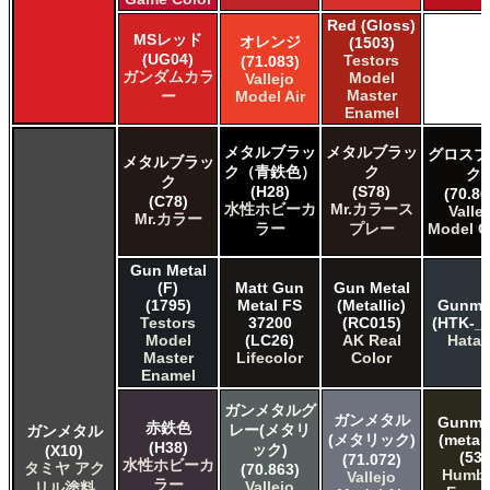
Red (Gloss)
MSレッド
オレンジ
(1503)
(UG04)
Testors
(71.083)
ガンダムカラ
Model
Vallejo
Master
ー
Model Air
Enamel
メタルブラッ
メタルブラッ
グロスブ
メタルブラッ
ク（青鉄色）
ク
ク
ク
(H28)
(S78)
(70.86
(C78)
水性ホビーカ
Mr.カラース
Valle
Mr.カラー
ラー
プレー
Model C
Gun Metal
(F)
Matt Gun
Gun Metal
(1795)
Metal FS
(Metallic)
Gunme
Testors
37200
(RC015)
(HTK-_1
Model
(LC26)
AK Real
Hata
Master
Lifecolor
Color
Enamel
ガンメタルグ
ガンメタル
Gunme
赤鉄色
レー(メタリ
ガンメタル
(メタリック)
(metall
(H38)
ック)
(X10)
(53)
(71.072)
水性ホビーカ
タミヤ アク
(70.863)
Humbr
Vallejo
ラー
Vallejo
リル塗料