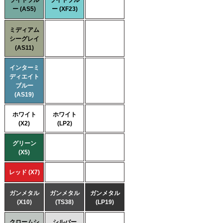
ライトブル
ライトブル
ー (AS5)
ー (XF23)
ミディアム
シーグレイ
(AS11)
インターミ
ディエイト
ブルー
(AS19)
ホワイト
ホワイト
(X2)
(LP2)
グリーン
(X5)
レッド (X7)
ガンメタル
ガンメタル
ガンメタル
(X10)
(TS38)
(LP19)
クロームシ
シルバー