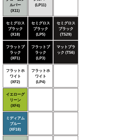
ルバー
(LP11)
(X11)
セミグロス
セミグロス
セミグロス
ブラック
ブラック
ブラック
(X18)
(LP5)
(TS29)
フラットブ
フラットブ
マットブラ
ラック
ラック
ック (TS6)
(XF1)
(LP3)
フラットホ
フラットホ
ワイト
ワイト
(XF2)
(LP4)
イエローグ
リーン
(XF4)
ミディアム
ブルー
(XF18)