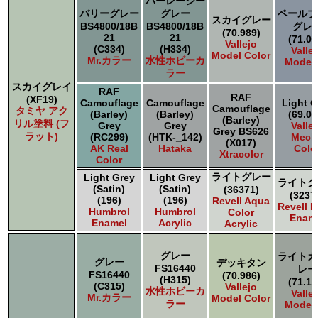
バーレーシー
バリーグレー
グレー
ペールブ
スカイグレー
BS4800/18B
BS4800/18B
グレ
(70.989)
21
21
(71.04
Vallejo
(C334)
(H334)
Valle
Model Color
Mr.カラー
水性ホビーカ
Model 
ラー
スカイグレイ
RAF
RAF
(XF19)
Camouflage
Camouflage
Light G
Camouflage
タミヤ アク
(Barley)
(Barley)
(69.03
(Barley)
リル塗料 (フ
Grey
Grey
Valle
Grey BS626
ラット)
(RC299)
(HTK-_142)
Mech
(X017)
AK Real
Hataka
Colo
Xtracolor
Color
ライトグレー
Light Grey
Light Grey
ライトグ
(Satin)
(Satin)
(36371)
(3237
(196)
(196)
Revell Aqua
Revell E
Humbrol
Humbrol
Color
Enam
Enamel
Acrylic
Acrylic
グレー
ライトガ
グレー
デッキタン
FS16440
レー
FS16440
(70.986)
(H315)
(71.12
(C315)
Vallejo
水性ホビーカ
Valle
Mr.カラー
Model Color
ラー
Model 