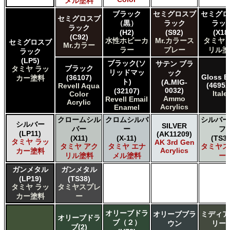
メル塗料
ブラック
セミグロスブ
セミグロ
セミグロスブ
（黒）
ラック
ラッ
ラック
(H2)
(S92)
(X18
(C92)
水性ホビーカ
Mr.カラース
タミヤ 
セミグロスブ
Mr.カラー
ラー
プレー
リル塗
ラック
(LP5)
ブラック(ソ
サテン ブラ
ブラック
タミヤ ラッ
リッドマッ
ック
Gloss B
(36107)
カー塗料
ト)
(A.MIG-
(4695A
Revell Aqua
0032)
(32107)
Italer
Color
Ammo
Revell Email
Acrylic
Acrylics
Enamel
クロームシル
クロムシルバ
シルバー
シルバー
SILVER
バー
ー
フ
(LP11)
(AK11209)
(X11)
(X-11)
(TS30
タミヤ ラッ
AK 3rd Gen
タミヤ アク
タミヤ エナ
タミヤス
Acrylics
カー塗料
リル塗料
メル塗料
ー
ガンメタル
ガンメタル
(LP19)
(TS38)
タミヤ ラッ
タミヤスプレ
カー塗料
ー
オリーブドラ
オリーブブラ
ミディア
オリーブドラ
ブ（２）
ウン
リー
ブ(2)