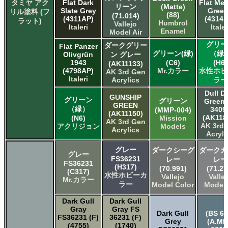
タミヤ アク
Flat Dark
Flat Me
リーン
(Matte)
Slate Grey
Green
リル塗料 (フ
(88)
(71.014)
(4311AP)
(4314A
ラット)
Humbrol
Vallejo
Italeri
Italer
Enamel
Model Air
グリー
ダークグリー
Flat Panzer
グリーン(緑)
（緑
Olivgrün
ン グレー
1943
(C6)
(H6)
(AK11133)
(4798AP)
Mr.カラー
水性ホビ
AK 3rd Gen
Italeri
Acrylics
ラー
Dull D
GUNSHIP
グリーン
グリーン
Green
GREEN
（緑）
3409
(MMP-004)
(AK11150)
(AK118
(N6)
Mission
AK 3rd Gen
AK 3rd
アクリジョン
Models
Acrylics
Acryli
グレー
ダークシーグ
ダークガ
グレー
FS36231
レー
レー
FS36231
(H317)
(70.991)
(71.27
(C317)
水性ホビーカ
Vallejo
Valle
Mr.カラー
ラー
Model Color
Model 
Dark Gull
Dark Gull
Gray
Gray FS
Dark Gull
(BS 63
FS36231 (F)
36231 (F)
Grey
(A.MI
(4755)
(1740)