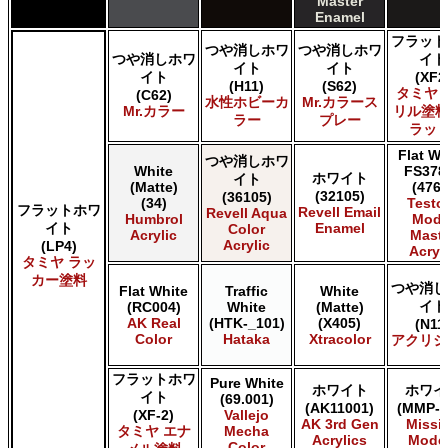
Master
Enamel
フラット
つや消しホワ
つや消しホワ
つや消しホワ
イト
イト
イト
イト
(XF2
(H11)
(S62)
タミヤ 
(C62)
水性ホビーカ
Mr.カラース
Mr.カラー
リル塗料
ラー
プレー
ラット
Flat Wh
つや消しホワ
White
FS378
ホワイト
イト
(Matte)
(4769
(32105)
(36105)
(34)
Testo
フラットホワ
Revell Email
Revell Aqua
Humbrol
Mode
イト
Enamel
Color
Acrylic
Maste
Acrylic
(LP4)
Acryl
タミヤ ラッ
カー塗料
つや消し
Flat White
Traffic
White
イト
(RC004)
White
(Matte)
AK Real
(HTK-_101)
(X405)
(N11
Color
Hataka
Xtracolor
アクリジ
フラットホワ
Pure White
ホワイト
ホワイ
イト
(69.001)
(AK11001)
(MMP-0
(XF-2)
Vallejo
AK 3rd Gen
Missi
タミヤ エナ
Mecha
Acrylics
Mode
Color