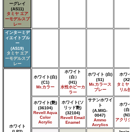
Acrylicos Vallejo Vallejo Panzer Aces
ーグレイ
Citadel Colour Citadel
(AS11)
E7 Paints E7 Paints
タミヤ エア
ーモデルスプ
HATAKA HOBBY Hataka
レー
Humbrol - Hornby Hobbies Humbrol Acrylic
Humbrol of Hornby Hobbies Humbrol Enamel
インターミデ
Italeri Italeri
ィエイトブル
Lifecolor Lifecolor
ー
(AS19)
Mission Models Mission Models
タミヤ エア
Revell of Germany Revell Aqua Color Acrylic
ーモデルスプ
Revell of Germany Revell Email Enamel
レー
Testors of Rust-Oleum Group Testors Model Master
Acrylic
ホワイト
ホワイト (白)
ホワイ
ホワイト(白)
（白）
Testors of Rust-Oleum Group Testors Model Master
(S1)
(X2)
(C1)
(H1)
Enamel
Mr.カラース
タミヤ 
Mr.カラー
水性ホビーカ
The Scale Modellers Supply SMS
プレー
リル塗
ラー
Xtracolor Xtracolor
サテンホワイ
ガイアノーツ ガイア エナメル カラー
ホワイト(ソ
ホワイト(艶)
ホワイ
ト
ガイアノーツ ガイアカラー
リッド艶)
(36104)
（白
(A.MIG-
タミヤ タミヤ アクリル塗料
Revell Aqua
(32104)
(N1)
0047)
Color
Revell Email
タミヤ タミヤ アクリル塗料 (フラット)
アクリジ
Ammo
Acrylic
Enamel
Acrylics
タミヤ タミヤ エアーモデルスプレー
ホワイト
タミヤ タミヤ エナメル塗料
(LP2)
Insign