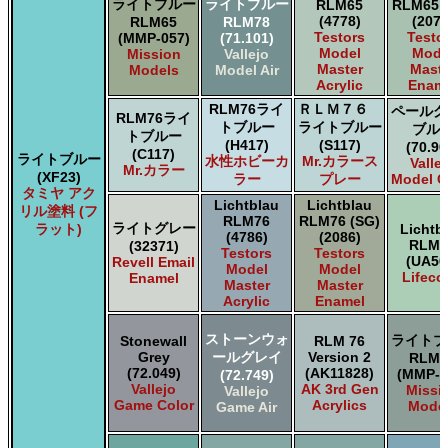
ライトブルー
ライトブルー
RLM65
RLM65 
(4778)
(2078
RLM65
RLM78
Testors
Testo
(MMP-057)
(71.101)
Model
Mode
Mission
Vallejo
Master
Maste
Models
Model Air
Acrylic
Enam
RLM76ライ
ＲＬＭ７６
ペールグ
RLM76ライ
トブルー
ライトブルー
ブル
トブルー
(H417)
(S117)
(70.90
(C117)
ライトブルー
水性ホビーカ
Mr.カラース
Valle
Mr.カラー
(XF23)
ラー
プレー
Model C
タミヤ アク
Lichtblau
Lichtblau
リル塗料 (フ
RLM76
RLM76 (SG)
ライトグレー
ラット)
Lichtb
(4786)
(2086)
RLM7
(32371)
Testors
Testors
(UA50
Revell Email
Model
Model
Lifeco
Enamel
Master
Master
Acrylic
Enamel
ストーンウォ
ライトブ
Stonewall
RLM 76
Grey
ールグレイ
Version 2
RLM7
(72.049)
(AK11828)
(MMP-0
(72.749)
Vallejo
AK 3rd Gen
Missi
Vallejo
Game Color
Acrylics
Mode
Game Air