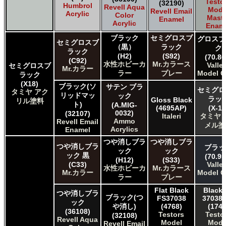
Testo
(32190)
Humbrol
Revell Aqua
Mode
Revell Email
Acrylic
Color
Maste
Enamel
Acrylic
Enam
ブラック
セミグロスブ
グロスブ
セミグロスブ
（黒）
ラック
ク
ラック
(H2)
(S92)
(70.86
(C92)
水性ホビーカ
Mr.カラース
Valle
セミグロスブ
Mr.カラー
ラー
プレー
Model C
ラック
(X18)
ブラック(ソ
サテン ブラ
セミグロ
タミヤ アク
リッドマッ
ック
ラッ
Gloss Black
リル塗料
ト)
(A.MIG-
(4695AP)
(X-18
0032)
(32107)
Italeri
タミヤ 
Ammo
Revell Email
メル塗
Acrylics
Enamel
つや消しブラ
つや消しブラ
つや消しブラ
ブラッ
ック
ック
ック 黒
(70.95
(H12)
(S33)
(C33)
Valle
水性ホビーカ
Mr.カラース
Mr.カラー
Model C
ラー
プレー
Flat Black
Black 
つや消しブラ
ブラック(つ
FS37038
37038 
ック
や消し)
(4768)
(1749
(36108)
Testors
Testo
(32108)
Revell Aqua
Model
Mode
Revell Email