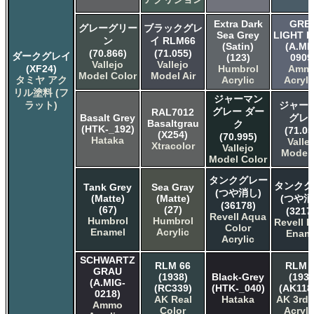
Extra Dark
GRE
グレーグリー
ブラックグレ
Sea Grey
LIGHT 
ン
イ RLM66
(Satin)
(A.MI
(70.866)
(71.055)
ダークグレイ
(123)
0909
Vallejo
Vallejo
(XF24)
Humbrol
Amm
Model Color
Model Air
タミヤ アク
Acrylic
Acryli
リル塗料 (フ
ジャーマン
ラット)
ジャー
グレー ダー
RAL7012
Basalt Grey
グレ
Basaltgrau
ク
(HTK-_192)
(71.05
(X254)
(70.995)
Hataka
Valle
Xtracolor
Vallejo
Model 
Model Color
タンクグレー
タンクグ
Tank Grey
Sea Gray
(つや消し)
(Matte)
(Matte)
(つや消
(36178)
(67)
(27)
(3217
Revell Aqua
Humbrol
Humbrol
Revell E
Color
Enamel
Acrylic
Enam
Acrylic
SCHWARTZ
RLM 66
RLM 
GRAU
(1938)
Black-Grey
(1938
(A.MIG-
(RC339)
(HTK-_040)
(AK118
0218)
AK Real
Hataka
AK 3rd
Ammo
Color
Acryli