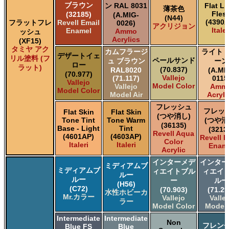
ブラウン
ン RAL 8031
Flat Li
薄茶色
Fles
(32185)
(A.MIG-
(N44)
(4390A
フラットフレ
Revell Email
0026)
アクリジョン
Italer
Enamel
Ammo
ッシュ
Acrylics
(XF15)
タミヤ アク
カムフラージ
ライト 
デザートイェ
リル塗料 (フ
ペールサンド
ュ ブラウン
ーン
ロー
ラット)
(70.837)
RAL8020
(A.MI
(70.977)
Vallejo
(71.117)
0115
Vallejo
Model Color
Vallejo
Amm
Model Color
Model Air
Acryli
フレッシュ
フレッ
Flat Skin
Flat Skin
(つや消し)
Tone Tint
Tone Warm
(つや消
(36135)
Base - Light
Tint
(3213
Revell Aqua
(4601AP)
(4603AP)
Revell E
Color
Italeri
Italeri
Enam
Acrylic
インターメデ
インター
ミディアムブ
ミディアムブ
ィエイトブル
ィエイト
ルー
ルー
ー
ルー
(H56)
(C72)
(70.903)
(71.29
水性ホビーカ
Mr.カラー
Vallejo
Valle
ラー
Model Color
Model 
Intermediate
Intermediate
Non
フレンチ
Blue FS
Blue