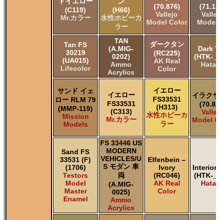
ドイエロー
ン
(70.876)
(71.12
(C119)
(H66)
Vallejo
Valle
Mr.カラー
水性ホビーカ
Model Color
Model 
ラー
TAN
ダークタン
Tan FS
(A.MIG-
Dark T
30219
(RC225)
0202)
(HTK-_0
(UA015)
AK Real
Ammo
Hata
Lifecolor
Color
Acrylics
イエロー
サンド イェ
イエロー
イラクサ
FS33531
ロー RLM 79
FS33531
(70.81
(H313)
(MMP-119)
(C313)
Valle
水性ホビーカ
Mission
Mr.カラー
Model C
ラー
Models
FS 33446 US
MODERN
Sand FS
VEHICLES/U
33531 (F)
Elfenbein –
S モダン 車
(1706)
Ivory
Interior
Testors
両
(RC046)
(HTK-_1
Model
AK Real
Hata
(A.MIG-
Master
Color
0025)
Enamel
Ammo
Acrylics