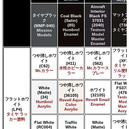
タミヤ タミヤ ラッカー塗料
Aircraft
タミヤ タミヤスプレー
Interior
タミヤ タミヤスプレー
マットブ
タイヤブラッ
Coal Black
Black FS
ク
ク
(Satin)
37031
ＧＳＩクレオス Mr.カラー
(85)
(2040)
(TS6
(MMP-040)
ＧＳＩクレオス Mr.カラー GX
Humbrol
Testors
タミヤス
Mission
ＧＳＩクレオス Mr.カラー 色ノ源
Enamel
Model
Models
ー
ＧＳＩクレオス Mr.カラー スーパーメタリック
Master
Enamel
ＧＳＩクレオス Mr.カラー スーパーメタリック 2
フラット
ＧＳＩクレオス Mr.カラースプレー
つや消しホワ
つや消しホワ
つや消しホワ
イト
ＧＳＩクレオス Mr.クリアカラーGX
イト
イト
イト
(XF2
ＧＳＩクレオス Mr.クリスタルカラー
(H11)
(S62)
タミヤ 
(C62)
水性ホビーカ
Mr.カラース
ＧＳＩクレオス Mr.サーフェイサー/プライマー
Mr.カラー
リル塗料
ラー
プレー
ＧＳＩクレオス Mr.トップコート
ラット
ＧＳＩクレオス Mr.メタリックカラーGX
Flat Wh
つや消しホワ
ＧＳＩクレオス Mr.メタルカラー
White
FS378
ホワイト
イト
(Matte)
(4769
ＧＳＩクレオス アクリジョン
(32105)
(36105)
(34)
Testo
フラットホワ
ＧＳＩクレオス ガンダムカラー
Revell Email
Revell Aqua
Humbrol
Mode
イト
Enamel
Color
ＧＳＩクレオス ガンダムカラースプレー
Acrylic
Maste
Acrylic
(LP4)
Acryl
ＧＳＩクレオス ガンダムマーカー
タミヤ ラッ
ＧＳＩクレオス 水性ホビーカラー
カー塗料
つや消し
Flat White
Traffic
White
イト
(RC004)
White
(Matte)