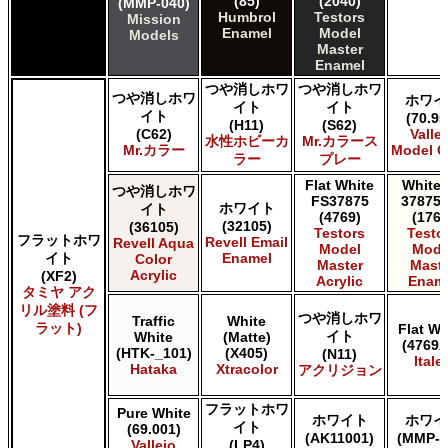
(85)
(2040)
(MMP-040)
Humbrol
Testors
Mission
Enamel
Model
Models
Master
Enamel
つや消しホワ
つや消しホワ
つや消しホワ
ホワイ
イト
イト
イト
(70.95
(H11)
(S62)
(C62)
Valle
水性ホビーカ
Mr.カラース
Mr.カラー
Model C
ラー
プレー
Flat White
White 
つや消しホワ
FS37875
37875 
ホワイト
イト
(4769)
(1768
(32105)
(36105)
Testors
Testo
フラットホワ
Revell Email
Revell Aqua
Model
Mode
イト
Enamel
Color
Master
Maste
Acrylic
(XF2)
Acrylic
Enam
タミヤ アク
リル塗料 (フ
つや消しホワ
Traffic
White
ラット)
Flat Wh
イト
White
(Matte)
(4769A
(HTK-_101)
(X405)
(N11)
Italer
Hataka
Xtracolor
アクリジョン
フラットホワ
Pure White
ホワイト
ホワイ
イト
(69.001)
(AK11001)
(MMP-0
Vallejo
(LP4)