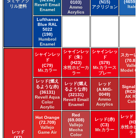
タミヤ アク
(4659A
(N15)
0103)
Revell Email
リル塗料
Italer
アクリジョン
Ammo
Enamel
Acrylics
Lufthansa
Blue RAL
5022
(198)
Humbrol
Enamel
シャインレッ
シャインレッ
シャインレッ
スカーレ
ド（朱）
ド
ド
(70.81
(H23)
(S79)
(C79)
Valle
水性ホビーカ
Mr.カラース
Mr.カラー
Model C
ラー
プレー
レッド(燃え
レッド(燃え
レッド
るような赤)
Signal 
るような赤)
(A.MIG-
(RC00
(36131)
0049)
(32131)
AK Re
Revell Aqua
Ammo
Revell Email
Colo
Color
Acrylics
Enamel
Acrylic
Red
レッド（
Hot Orange
レッド(赤)
(69.008)
(H3)
(72.709)
Vallejo
(C3)
水性ホビ
Vallejo
Mecha
Mr.カラー
レッド
Game Air
ラー
Color
(X7)