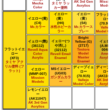
AK 3rd Gen
Missi
Mecha
タミヤ ラッ
Acrylics
Mode
Color
カー塗料
イエロー
イエロー
フラット
イエロー(黄)
(黄）
（黄）
ロー
(C4)
(H4)
(S4)
(70.95
Mr.カラー
水性ホビーカ
Mr.カラース
Valle
ラー
プレー
Model C
Bright
イェロー(つ
イェロー(艶)
イェロ
Yellow (G)
や消し)
(2717)
(36112)
(A.MI
フラットイエ
Testors
Revell Aqua
0048
(32112)
Model
ロー
Color
Amm
Revell Email
Master
Acrylic
Acryli
Enamel
(XF3)
Enamel
タミヤ アク
リル塗料 (フ
ディープイェ
ディープ
MSイエロー
イエロー
ラット)
ロー
ロー
(UG03)
(MMP-007)
(70.915)
(AK110
ガンダムカラ
Mission
Vallejo
AK 3rd
Models
ー
Model Color
Acryli
レモンイエロ
ー
(AK11047)
AK 3rd Gen
Acrylics