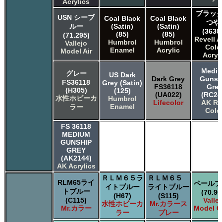
Acrylics
ブラック
USN シーブ
Coal Black
Coal Black
つや
ルー
(Satin)
(Satin)
(3630
(85)
(85)
(71.295)
Revell 
Humbrol
Humbrol
Vallejo
Colo
Enamel
Acrylic
Model Air
Acryl
Medi
グレー
US Dark
Dark Grey
Gunsh
FS36118
Grey (Satin)
FS36118
Gre
(H305)
(125)
(UA022)
(RC24
水性ホビーカ
Humbrol
Lifecolor
AK Re
Enamel
ラー
Colo
FS 36118
MEDIUM
GUNSHIP
GREY
(AK2144)
AK Acrylics
ＲＬＭ６５ラ
ＲＬＭ６５
RLM65ライ
ペールブ
イトブルー
ライトブルー
トブルー
(70.90
(H67)
(S115)
(C115)
Valle
水性ホビーカ
Mr.カラース
Mr.カラー
Model C
ラー
プレー