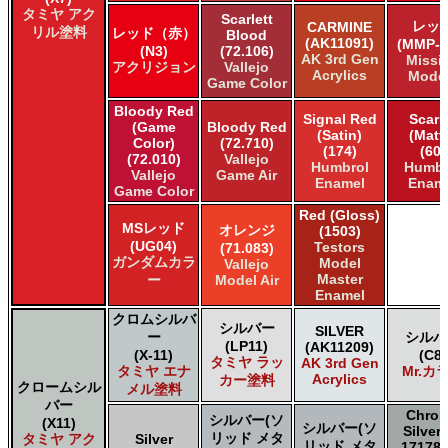
タミヤ アク
Scarlett
レッ
CARMINE
リル塗料
レッド（赤）
Blood
(AK11091)
(MMP-0
(N3)
(72.106)
AK 3rd Gen
Missi
アクリジョン
Vallejo
Acrylics
Mode
Game Color
Bloody Red
Signal Red
Scarl
(Game
Bloody Red
(Satin)
(Matt
Color)
(72.710)
(174)
(60)
(72.010)
Vallejo
Humbrol
Humbr
Vallejo
Game Air
Enamel
Enam
Game Color
Red (Gloss)
MSレッド
オレンジ
(1503)
(UG04)
Testors
(71.083)
ガンダムカラ
Model
Vallejo
Master
ー
Model Air
Enamel
クロムシルバ
シルバー
SILVER
ー
シルバ
(LP11)
(AK11209)
(X-11)
(C8)
タミヤ ラッ
AK 3rd Gen
タミヤ エナ
Mr.カ
Acrylics
カー塗料
クロームシル
メル塗料
バー
Chro
シルバー(ソ
(X11)
シルバー(ソ
Silver
リッド メタ
タミヤ アク
Silver
リッド メタ
17178 