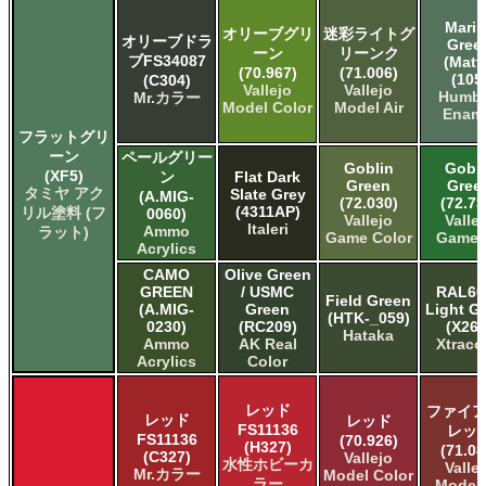
Marin
オリーブグリ
迷彩ライトグ
オリーブドラ
Gree
ーン
リーンク
ブFS34087
(Matt
(70.967)
(71.006)
(105
(C304)
Vallejo
Vallejo
Humbr
Mr.カラー
Model Color
Model Air
Enam
フラットグリ
ーン
ペールグリー
Goblin
Gobli
(XF5)
ン
Flat Dark
Green
Gree
タミヤ アク
Slate Grey
(A.MIG-
(72.030)
(72.73
(4311AP)
リル塗料 (フ
0060)
Vallejo
Valle
Italeri
Ammo
ラット)
Game Color
Game A
Acrylics
CAMO
Olive Green
GREEN
/ USMC
RAL60
Field Green
(A.MIG-
Green
Light G
(HTK-_059)
0230)
(RC209)
(X261
Hataka
Ammo
AK Real
Xtraco
Acrylics
Color
レッド
ファイア
レッド
レッド
FS11136
レッ
FS11136
(70.926)
(H327)
(71.08
(C327)
Vallejo
水性ホビーカ
Valle
Mr.カラー
Model Color
ラー
Model 