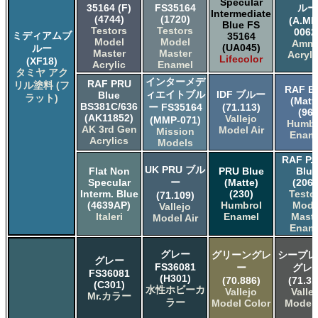
Specular
35164 (F)
FS35164
ルー
Intermediate
(4744)
(1720)
(A.MI
Blue FS
Testors
Testors
0062
ミディアムブ
35164
Model
Model
Amm
(UA045)
ルー
Master
Master
Acryli
Lifecolor
(XF18)
Acrylic
Enamel
タミヤ アク
インターメデ
RAF PRU
リル塗料 (フ
RAF B
ィエイトブル
IDF ブルー
Blue
ラット)
(Matt
BS381C/636
ー FS35164
(71.113)
(96)
(AK11852)
Vallejo
(MMP-071)
Humbr
AK 3rd Gen
Model Air
Mission
Enam
Acrylics
Models
RAF P.R
UK PRU ブル
Flat Non
PRU Blue
Blue
Specular
ー
(Matte)
(2061
Interm. Blue
(230)
Testo
(71.109)
(4639AP)
Humbrol
Mode
Vallejo
Italeri
Enamel
Maste
Model Air
Enam
グレー
グリーングレ
シープレ
グレー
FS36081
ー
グレ
FS36081
(H301)
(70.886)
(71.31
(C301)
水性ホビーカ
Vallejo
Valle
Mr.カラー
ラー
Model Color
Model 