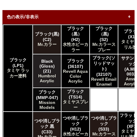
色の表示/非表示
ブラック
ブラック
ブラッ
* ボックスをオン/オフにして、同等の色を見つけやすくしま
ブラック(黒)
（黒）
（黒)
(X1)
す。
(C2)
(H2)
(S2)
タミヤ 
Mr.カラー
水性ホビーカ
Mr.カラース
リル塗
Uncheck ALL
ラー
プレー
AK INTERACTIVE AK 3rd Gen Acrylics
ブラック(ソ
サテン 
ブラック
ブラック
Black
AK INTERACTIVE AK Acrylics
リッドマッ
ック
(LP1)
(Gloss)
(36107)
AK INTERACTIVE AK Real Color
ト)
(A.MI
タミヤ ラッ
(21)
Revell Aqua
ALCLAD II ALCLAD II
0032
(32107)
カー塗料
Humbrol
Color
Amm
Revell Email
AMMO by Mig Jimenez Ammo Acrylics
Acrylic
Acrylic
Acryli
Enamel
Acrylicos Vallejo Vallejo Game Air
ブラック
ブラック
Acrylicos Vallejo Vallejo Game Color
(TS14)
(MMP-047)
Acrylicos Vallejo Vallejo Liquid Gold
タミヤスプレ
Mission
Acrylicos Vallejo Vallejo Mecha Color
Models
ー
Acrylicos Vallejo Vallejo Metal Color
フラット
Acrylicos Vallejo Vallejo Model Air
つや消しブラ
つや消しブラ
つや消しブラ
ック
Acrylicos Vallejo Vallejo Model Color
ック
ック
ック 黒
(XF1
Acrylicos Vallejo Vallejo Panzer Aces
(H12)
(S33)
タミヤ 
(C33)
水性ホビーカ
Mr.カラース
Citadel Colour Citadel
Mr.カラー
リル塗料