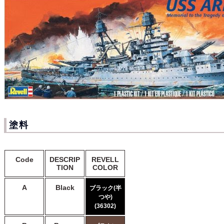
塗料
Code
DESCRIP
REVELL
TION
COLOR
A
Black
ブラック(半
つや)
(36302)