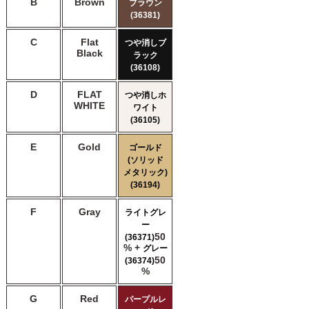
B
Brown
ブラウン
(36381)
C
Flat
つや消しブ
Black
ラック
(36108)
D
FLAT
つや消しホ
WHITE
ワイト
(36105)
E
Gold
ゴールド
(ソリッド
メタリック)
(36194)
F
Gray
ライトグレ
ー
50
(36371)
% +
グレー
50
(36374)
%
G
Red
パープルレ