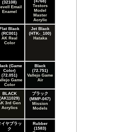
(4768)
(32108)
Testors
evell Email
Model
Enamel
Master
Acrylic
Flat Black
Jet Black
(RC001)
(HTK-_100)
AK Real
Hataka
Color
lack (Game
Black
Color)
(72.751)
(72.051)
Vallejo Game
allejo Game
Air
Color
BLACK
ブラック
(AK11029)
(MMP-047)
AK 3rd Gen
Mission
Acrylics
Models
タイヤブラッ
Rubber
(1583)
ク