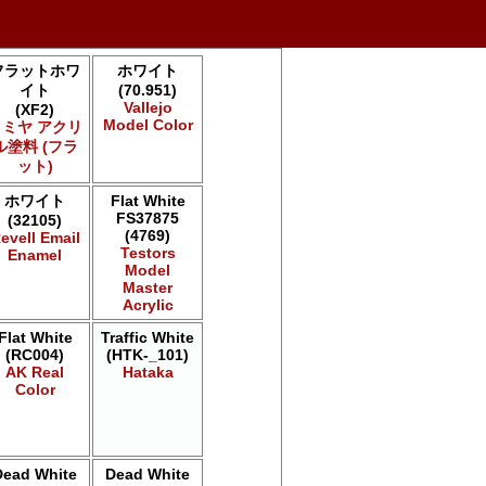
フラットホワ
ホワイト
イト
(70.951)
Vallejo
(XF2)
Model Color
タミヤ アクリ
ル塗料 (フラ
ット)
ホワイト
Flat White
FS37875
(32105)
(4769)
evell Email
Testors
Enamel
Model
Master
Acrylic
Flat White
Traffic White
(RC004)
(HTK-_101)
AK Real
Hataka
Color
Dead White
Dead White