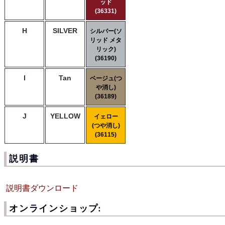
ッド
(36331)
H
SILVER
シルバー(ソ
リッド メタ
リック)
(36190)
I
Tan
ベージュ(つ
や消し)
(36189)
J
YELLOW
イェロー
(つや消し)
(36115)
説明書
説明書ダウンロード
オンラインショップ: