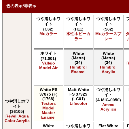
色の表示/非表示
つや消しホワ
つや消しホワ
つや消しホワ
* ボックスをオン/オフにして、同等の色を見つけやすくします。
イト
イト
イト
(C62)
(H11)
(S62)
Uncheck ALL
Mr.カラー
水性ホビーカ
Mr.カラースプ
AK INTERACTIVE AK 3rd Gen Acrylics
ラー
レー
AK INTERACTIVE AK Acrylics
AK INTERACTIVE AK Real Color
ホワイト
White
White
ALCLAD II ALCLAD II
(Matte)
(Matte)
(71.001)
AMMO by Mig Jimenez Ammo Acrylics
(34)
(34)
Vallejo
R
Acrylicos Vallejo Vallejo Game Air
Humbrol
Humbrol
Model Air
Acrylicos Vallejo Vallejo Game Color
Enamel
Acrylic
Acrylicos Vallejo Vallejo Liquid Gold
Acrylicos Vallejo Vallejo Mecha Color
Acrylicos Vallejo Vallejo Metal Color
White FS
Matt White
つや消しホワ
37875 (F)
FS 37925
Acrylicos Vallejo Vallejo Model Air
イト
(1768)
(LC01)
(A.MIG-0050)
Acrylicos Vallejo Vallejo Model Color
つや消しホワ
Testors
Lifecolor
Ammo
Acrylicos Vallejo Vallejo Panzer Aces
イト
Model
Acrylics
(36105)
Citadel Colour Citadel
Master
Revell Aqua
Enamel
E7 Paints E7 Paints
Color Acrylic
HATAKA HOBBY Hataka
White
つや消しホワ
Flat White
Humbrol - Hornby Hobbies Humbrol Acrylic