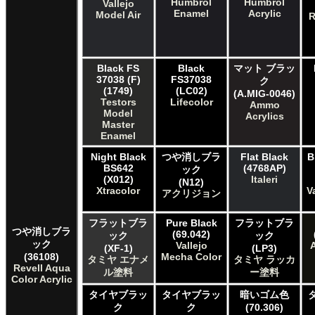
タミヤ タミヤスプレー
Humbrol
Humbrol
Vallejo
Enamel
Acrylic
Model Air
ＧＳＩクレオス Mr.カラー
R
ＧＳＩクレオス Mr.カラー GX
ＧＳＩクレオス Mr.カラー 色ノ源
ＧＳＩクレオス Mr.カラー スーパーメタリック
Black FS
Black
マット ブラッ
ＧＳＩクレオス Mr.カラー スーパーメタリック 2
37038 (F)
FS37038
ク
ＧＳＩクレオス Mr.カラースプレー
(1749)
(LC02)
(A.MIG-0046)
Testors
Lifecolor
ＧＳＩクレオス Mr.クリアカラーGX
Ammo
Model
Acrylics
ＧＳＩクレオス Mr.クリスタルカラー
Master
ＧＳＩクレオス Mr.サーフェイサー/プライマー
Enamel
ＧＳＩクレオス Mr.トップコート
Night Black
つや消しブラ
Flat Black
B
ＧＳＩクレオス Mr.メタリックカラーGX
BS642
(4768AP)
ック
ＧＳＩクレオス Mr.メタルカラー
(X012)
Italeri
(N12)
Xtracolor
V
ＧＳＩクレオス アクリジョン
アクリジョン
ＧＳＩクレオス ガンダムカラー
ＧＳＩクレオス ガンダムカラースプレー
フラットブラ
Pure Black
フラットブラ
つや消しブラ
(69.042)
ック
ック
ＧＳＩクレオス ガンダムマーカー
ック
Vallejo
(XF-1)
(LP3)
ＧＳＩクレオス 水性ホビーカラー
(36108)
Mecha Color
タミヤ エナメ
タミヤ ラッカ
Revell Aqua
ル塗料
ー塗料
Color Acrylic
タイヤブラッ
タイヤブラッ
暗いゴム色
ク
ク
(70.306)