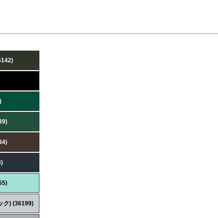
42)
)
9)
4)
)
5)
 (36199)