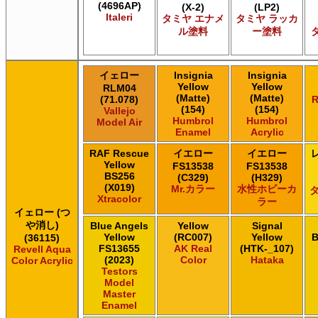
(4696AP)
(X-2)
(LP2)
タミヤ タミヤスプレー
Italeri
タミヤ エナメ
タミヤ ラッカ
ＧＳＩクレオス Mr.カラー
ル塗料
ー塗料
ＧＳＩクレオス Mr.カラー GX
ＧＳＩクレオス Mr.カラー 色ノ源
ＧＳＩクレオス Mr.カラー スーパーメタリック
イェロー
Insignia
Insignia
ＧＳＩクレオス Mr.カラー スーパーメタリック 2
Yellow
Yellow
RLM04
(Matte)
(Matte)
(71.078)
R
ＧＳＩクレオス Mr.カラースプレー
(154)
(154)
Vallejo
ＧＳＩクレオス Mr.クリアカラーGX
Humbrol
Humbrol
Model Air
ＧＳＩクレオス Mr.クリスタルカラー
Enamel
Acrylic
ＧＳＩクレオス Mr.サーフェイサー/プライマー
RAF Rescue
イエロー
イエロー
ＧＳＩクレオス Mr.トップコート
Yellow
FS13538
FS13538
ＧＳＩクレオス Mr.メタリックカラーGX
BS256
(C329)
(H329)
(X019)
Mr.カラー
水性ホビーカ
ＧＳＩクレオス Mr.メタルカラー
Xtracolor
ラー
ＧＳＩクレオス アクリジョン
イェロー (つ
ＧＳＩクレオス ガンダムカラー
や消し)
Blue Angels
Yellow
Signal
ＧＳＩクレオス ガンダムカラースプレー
Yellow
(RC007)
Yellow
B
(36115)
FS13655
AK Real
(HTK-_107)
Revell Aqua
ＧＳＩクレオス ガンダムマーカー
(2023)
Color
Hataka
Color Acrylic
ＧＳＩクレオス 水性ホビーカラー
Testors
Model
Master
Enamel