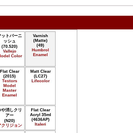
マットバーニ
Varnish
(Matte)
ッシュ
(49)
(70.520)
Humbrol
Vallejo
Enamel
odel Color
Flat Clear
Matt Clear
(2015)
(LC27)
Testors
Lifecolor
Model
Master
Enamel
つや消しクリ
Flat Clear
Acryl 35ml
アー
(4636AP)
(N20)
Italeri
アクリジョン