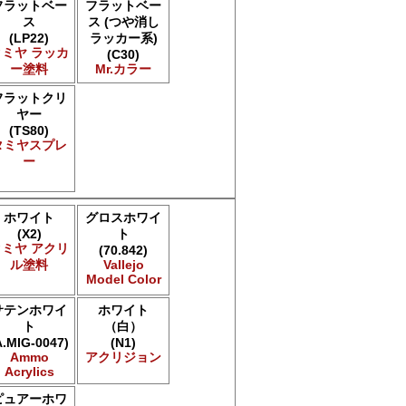
フラットベー
フラットベー
ス
ス (つや消し
(LP22)
ラッカー系)
タミヤ ラッカ
(C30)
ー塗料
Mr.カラー
フラットクリ
ヤー
(TS80)
タミヤスプレ
ー
ホワイト
グロスホワイ
(X2)
ト
タミヤ アクリ
(70.842)
ル塗料
Vallejo
Model Color
サテンホワイ
ホワイト
ト
（白）
A.MIG-0047)
(N1)
Ammo
アクリジョン
Acrylics
ピュアーホワ