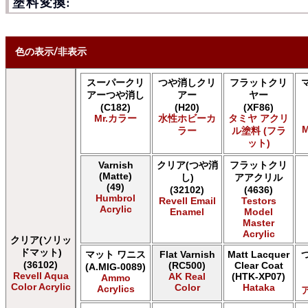
塗料変換:
色の表示/非表示
スーパークリ
つや消しクリ
フラットクリ
* ボックスをオン/オフにして、同等の色を見つけやすくします。
アーつや消し
アー
ヤー
(C182)
(H20)
(XF86)
Uncheck ALL
Mr.カラー
水性ホビーカ
タミヤ アクリ
AK INTERACTIVE AK 3rd Gen Acrylics
M
ラー
ル塗料 (フラ
AK INTERACTIVE AK Acrylics
ット)
AK INTERACTIVE AK Real Color
Varnish
クリア(つや消
フラットクリ
ALCLAD II ALCLAD II
(Matte)
し)
アアクリル
AMMO by Mig Jimenez Ammo Acrylics
(49)
(32102)
(4636)
Acrylicos Vallejo Vallejo Game Air
Humbrol
Revell Email
Testors
Acrylicos Vallejo Vallejo Game Color
Acrylic
Enamel
Model
Acrylicos Vallejo Vallejo Liquid Gold
Master
Acrylic
Acrylicos Vallejo Vallejo Mecha Color
クリア(ソリッ
Acrylicos Vallejo Vallejo Metal Color
ドマット)
マット ワニス
Flat Varnish
Matt Lacquer
Acrylicos Vallejo Vallejo Model Air
(36102)
(RC500)
Clear Coat
(A.MIG-0089)
Revell Aqua
AK Real
(HTK-XP07)
Acrylicos Vallejo Vallejo Model Color
Ammo
Color Acrylic
Color
Hataka
Acrylics
Acrylicos Vallejo Vallejo Panzer Aces
Citadel Colour Citadel