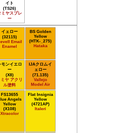
イト
(TS26)
タミヤスプレ
ー
イェロー
BS Golden
Yellow
(32115)
(HTK-_275)
evell Email
Hataka
Enamel
レモンイエロ
IJAクロムイ
ー
ェロー
(X8)
(71.135)
タミヤ アクリ
Vallejo
Model Air
ル塗料
FS13655
Flat Insignia
lue Angels
Yellow
Yellow
(4721AP)
(X108)
Italeri
Xtracolor