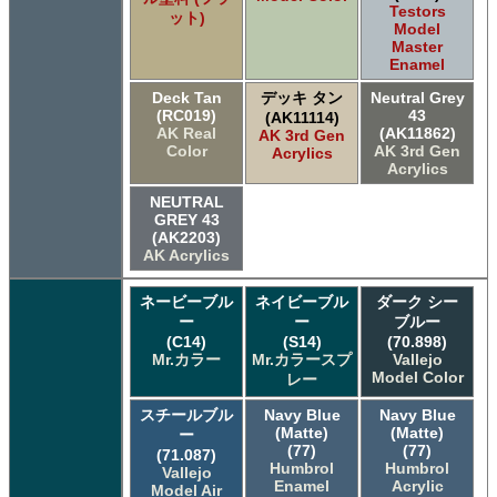
Testors
ット)
Model
Master
Enamel
Deck Tan
デッキ タン
Neutral Grey
(RC019)
43
(AK11114)
AK Real
(AK11862)
AK 3rd Gen
Color
AK 3rd Gen
Acrylics
Acrylics
NEUTRAL
GREY 43
(AK2203)
AK Acrylics
ネービーブル
ネイビーブル
ダーク シー
ー
ー
ブルー
(C14)
(S14)
(70.898)
Mr.カラー
Mr.カラースプ
Vallejo
Model Color
レー
スチールブル
Navy Blue
Navy Blue
(Matte)
(Matte)
ー
(77)
(77)
(71.087)
Humbrol
Humbrol
Vallejo
Enamel
Acrylic
Model Air