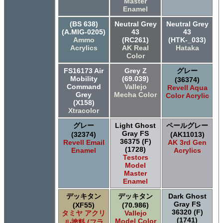
Master
Enamel
(BS 638)
Neutral Grey
Neutral Grey
(A.MIG-0205)
43
43
Ammo
(RC261)
(HTK-_033)
Acrylics
AK Real
Hataka
Color
FS16173 Air
Grey Z
グレー
Mobility
(69.039)
(36374)
Command
Vallejo
Revell Aqua
Grey
Mecha Color
Color Acrylic
(X158)
Xtracolor
グレー
Light Ghost
ペールグレー
Gray FS
(32374)
(AK11013)
36375 (F)
Revell Email
AK 3rd Gen
(1728)
Enamel
Acrylics
Testors
Model
Master
Enamel
デッキタン
デッキタン
Dark Ghost
Gray FS
(XF55)
(70.986)
36320 (F)
タミヤ アクリ
Vallejo
(1741)
Model Color
ル塗料 (フラ