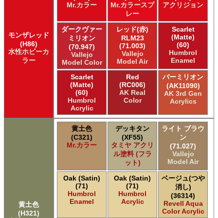
Mr.カラー
Mr.カラースプ
アクリジョン
レー
ダークヴァー
レッド(赤)
Scarlet
モンザレッド
(Matte)
ミリオン
RLM23
(H86)
(60)
(71.003)
(70.947)
水性ホビーカ
Humbrol
Vallejo
Vallejo
ラー
Enamel
Model Air
Model Color
Scarlet
Red
バーミリオン
(Matte)
(RC006)
(AK11090)
(60)
AK Real
AK 3rd Gen
Humbrol
Color
Acrylics
Acrylic
黄土色
デッキタン
ライト ブラウ
(C321)
(XF55)
ン
Mr.カラー
タミヤ アクリ
(71.027)
ル塗料 (フラ
Vallejo
Model Air
ット)
Oak (Satin)
Oak (Satin)
ベージュ(つや
(71)
(71)
消し)
Humbrol
Humbrol
(36314)
Enamel
Acrylic
Revell Aqua
黄土色
Color Acrylic
(H321)