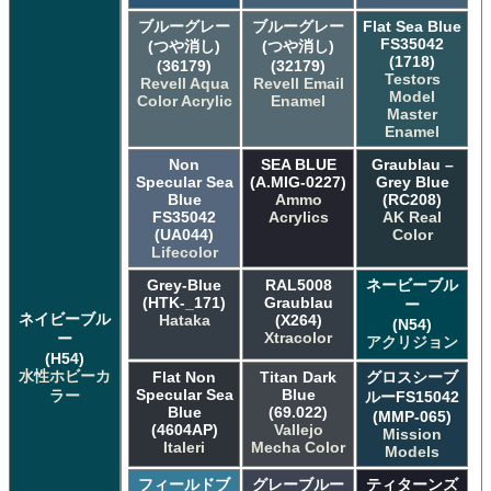
ブルーグレー
ブルーグレー
Flat Sea Blue
FS35042
(つや消し)
(つや消し)
(1718)
(36179)
(32179)
Testors
Revell Aqua
Revell Email
Model
Color Acrylic
Enamel
Master
Enamel
Non
SEA BLUE
Graublau –
Specular Sea
(A.MIG-0227)
Grey Blue
Blue
Ammo
(RC208)
FS35042
Acrylics
AK Real
(UA044)
Color
Lifecolor
Grey-Blue
RAL5008
ネービーブル
(HTK-_171)
Graublau
ー
ネイビーブル
Hataka
(X264)
(N54)
Xtracolor
ー
アクリジョン
(H54)
水性ホビーカ
Flat Non
Titan Dark
グロスシーブ
Specular Sea
Blue
ラー
ルーFS15042
Blue
(69.022)
(MMP-065)
(4604AP)
Vallejo
Mission
Italeri
Mecha Color
Models
フィールドブ
グレーブルー
ティターンズ