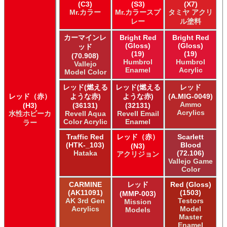
(C3)
(S3)
(X7)
Mr.カラー
Mr.カラースプ
タミヤ アクリ
レー
ル塗料
カーマインレ
Bright Red
Bright Red
(Gloss)
(Gloss)
ッド
(19)
(19)
(70.908)
Humbrol
Humbrol
Vallejo
Enamel
Acrylic
Model Color
レッド(燃える
レッド(燃える
レッド
レッド（赤）
ような赤)
ような赤)
(A.MIG-0049)
Ammo
(H3)
(36131)
(32131)
Acrylics
水性ホビーカ
Revell Aqua
Revell Email
Color Acrylic
Enamel
ラー
Traffic Red
レッド（赤）
Scarlett
(HTK-_103)
Blood
(N3)
Hataka
(72.106)
アクリジョン
Vallejo Game
Color
CARMINE
レッド
Red (Gloss)
(AK11091)
(1503)
(MMP-003)
AK 3rd Gen
Testors
Mission
Acrylics
Model
Models
Master
Enamel