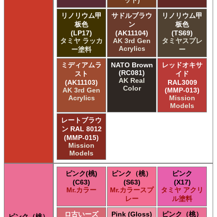
ット)
リノリウム甲
サドルブラウ
リノリウム甲
板色
ン
板色
(LP17)
(AK11104)
(TS69)
タミヤ ラッカ
AK 3rd Gen
タミヤスプレ
Acrylics
ー塗料
ー
ミディアムラ
NATO Brown
レッドオキサ
(RC081)
スト
イド
AK Real
(AK11103)
RAL3009
Color
AK 3rd Gen
(MMP-013)
Acrylics
Mission
Models
レートブラウ
ン RAL 8012
(MMP-015)
Mission
Models
ピンク(桃)
ピンク（桃）
ピンク
(C63)
(S63)
(X17)
Mr.カラー
Mr.カラースプ
タミヤ アクリ
レー
ル塗料
ロ古いーズ
Pink (Gloss)
ピンク（桃）
ピンク（桃）