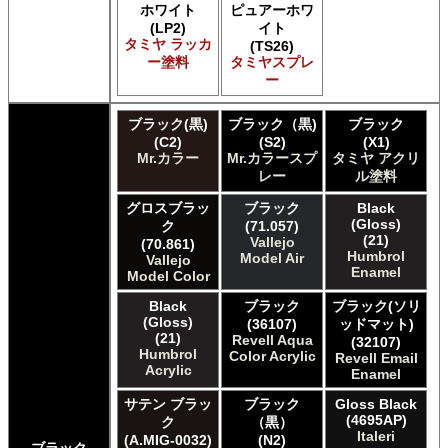
E7 Paints E7 Paints
ホワイト
ピュアーホワ
HATAKA HOBBY Hataka
(LP2)
イト
タミヤ ラッカ
(TS26)
Humbrol - Hornby Hobbies Humbrol Acrylic
ー塗料
タミヤスプレ
Humbrol of Hornby Hobbies Humbrol Enamel
ー
ICM ICM Paints
Italeri Italeri
ブラック(黒)
ブラック（黒)
ブラック
Lifecolor Lifecolor
(C2)
(S2)
(X1)
Meng Meng Color
Mr.カラー
Mr.カラースプ
タミヤ アクリ
Mission Models Mission Models
レー
ル塗料
Revell of Germany Revell Aqua Color Acrylic
Revell of Germany Revell Email Enamel
グロスブラッ
ブラック
Black
(Gloss)
ク
(71.057)
Testors of Rust-Oleum Group Testors Model Master
(21)
Vallejo
(70.861)
Acrylic
Humbrol
Model Air
Vallejo
Testors of Rust-Oleum Group Testors Model Master
Enamel
Model Color
Enamel
The Scale Modellers Supply SMS
Black
ブラック
ブラック(ソリ
(Gloss)
Xtracolor Xtracolor
(36107)
ッドマット)
(21)
Revell Aqua
(32107)
ガイアノーツ ガイア エナメル カラー
Humbrol
Color Acrylic
Revell Email
ガイアノーツ ガイアカラー
Acrylic
Enamel
タミヤ タミヤ アクリル塗料
サテン ブラッ
ブラック
Gloss Black
タミヤ タミヤ アクリル塗料 (フラット)
(4695AP)
ク
（黒）
タミヤ タミヤ エアーモデルスプレー
Italeri
(A.MIG-0032)
(N2)