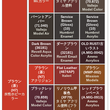
Mr.カラー
タミヤ アクリ
(70.872)
ル塗料
Vallejo
Model Color
バーントアン
Service
Service
Brown
Brown
バー
(Gloss)
(Gloss)
(71.040)
(10)
(10)
Vallejo
Humbrol
Humbrol
Model Air
Enamel
Acrylic
Dark Brown
ダークブラウ
OLD RUST/古
(36181)
ン
いラスト
Revell Aqua
(32181)
(A.MIG-0042)
Color Acrylic
Revell Email
Ammo
Enamel
Acrylics
ブラウン
Flat Leather
ブラウン
(4674AP)
（茶）
(MMP-002)
Italeri
Mission
(N7)
Models
アクリジョン
ブラウン
（茶）
ブラックレッ
リノリウム甲
レッドブラウ
(H7)
ド
板色
ンベース
水性ホビーカ
(70.859)
(XF79)
(A.MIG-0913)
ラー
Vallejo
タミヤ アクリ
Ammo
Model Color
Acrylics
ル塗料 (フラ