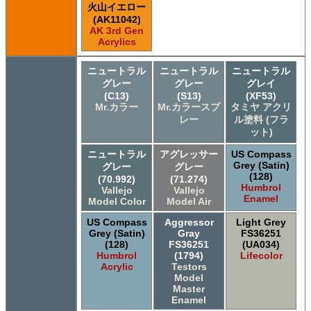
火山イエロー
(AK11042)
AK 3rd Gen
Acrylics
ニュートラル
ニュートラル
ニュートラル
グレー
グレー
グレイ
(C13)
(S13)
(XF53)
Mr.カラー
Mr.カラースプ
タミヤ アクリ
レー
ル塗料 (フラ
ット)
ニュートラル
アグレッサー
US Compass
Grey (Satin)
グレー
グレー
(128)
(70.992)
(71.274)
Humbrol
Vallejo
Vallejo
Enamel
Model Color
Model Air
US Compass
Aggressor
Light Grey
Grey (Satin)
Gray
FS36251
(128)
FS36251
(UA034)
Humbrol
(1794)
Lifecolor
Acrylic
Testors
Model
Master
Enamel