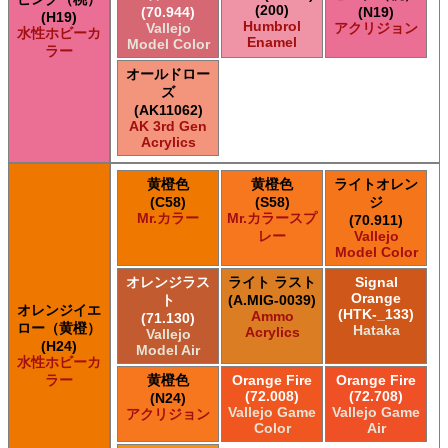
(200)
(70.944)
(N19)
(H19)
Humbrol
Vallejo
アクリジョン
水性ホビーカ
Enamel
Model Color
ラー
オールドロー
ズ
(AK11062)
AK 3rd Gen
Acrylics
黄橙色
黄橙色
ライトオレン
(C58)
(S58)
ジ
Mr.カラー
Mr.カラースプ
(70.911)
レー
Vallejo
Model Color
オレンジラス
ライト ラスト
Signal
Orange
ト
(A.MIG-0039)
オレンジイエ
(HTK-_133)
Ammo
(71.130)
ロー（黄橙）
Hataka
Acrylics
Vallejo
(H24)
Model Air
水性ホビーカ
ラー
黄橙色
Orange Fire
Orange Fire
(72.008)
(72.708)
(N24)
Vallejo Game
Vallejo Game
アクリジョン
Color
Air