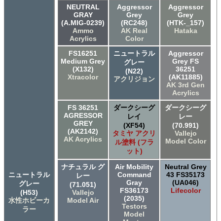
NEUTRAL
Aggressor
Aggressor
GRAY
Grey
Grey
(A.MIG-0239)
(RC248)
(HTK-_157)
Ammo
AK Real
Hataka
Acrylics
Color
FS16251
ニュートラル
Aggressor
Medium Grey
Grey FS
グレー
(X132)
36251
(N22)
Xtracolor
(AK11885)
アクリジョン
AK 3rd Gen
Acrylics
FS 36251
ダークシーグ
ダークシーグ
AGRESSOR
レイ
レー
GREY
(XF54)
(70.991)
(AK2142)
タミヤ アクリ
Vallejo
AK Acrylics
Model Color
ル塗料 (フラ
ット)
ナチュラル グ
Air Mobility
Neutral Grey
ニュートラル
Command
43 FS35173
レー
Gray
(UA046)
グレー
(71.051)
FS36173
Lifecolor
(H53)
Vallejo
(2035)
水性ホビーカ
Model Air
Testors
ラー
Model