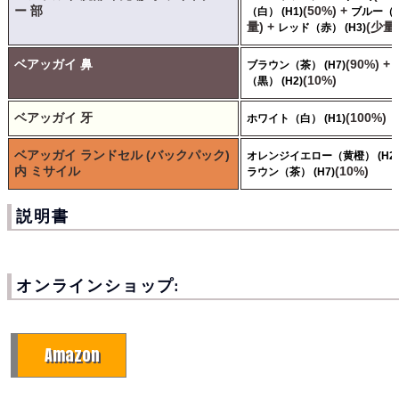
ー 部
(50%) +
（白） (H1)
ブルー（紺）
量) +
(少量
レッド（赤） (H3)
ベアッガイ 鼻
(90%) +
ブラウン（茶） (H7)
(10%)
（黒） (H2)
ベアッガイ 牙
(100%)
ホワイト（白） (H1)
ベアッガイ ランドセル (バックパック)
オレンジイエロー（黄橙） (H24
内 ミサイル
(10%)
ラウン（茶） (H7)
説明書
オンラインショップ:
Amazon