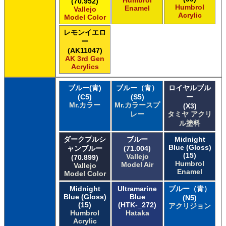
Humbrol
(70.952)
Humbrol
Enamel
Vallejo
Acrylic
Model Color
レモンイエロ
ー
(AK11047)
AK 3rd Gen
Acrylics
ブルー(青)
ブルー（青）
ロイヤルブル
(C5)
(S5)
ー
Mr.カラー
Mr.カラースプ
(X3)
レー
タミヤ アクリ
ル塗料
ダークプルシ
ブルー
Midnight
Blue (Gloss)
ャンブルー
(71.004)
(15)
Vallejo
(70.899)
Humbrol
Model Air
Vallejo
Enamel
Model Color
Midnight
Ultramarine
ブルー（青）
Blue (Gloss)
Blue
(N5)
(15)
(HTK-_272)
アクリジョン
Humbrol
Hataka
Acrylic