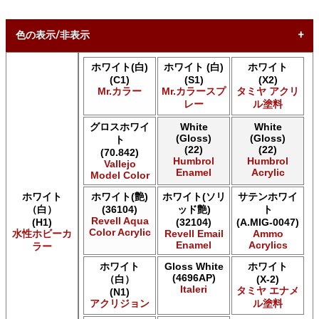
色の表示/非表示
ホワイト(白)
ホワイト (白)
ホワイト
* ボックスをオン/オフにして、同等の色を見つけやすくしま
(C1)
(S1)
(X2)
す。
Mr.カラー
Mr.カラースプ
タミヤ アクリ
レー
ル塗料
Uncheck ALL
AK INTERACTIVE AK 3rd Gen Acrylics
グロスホワイ
White
White
(Gloss)
(Gloss)
AK INTERACTIVE AK Acrylics
ト
(22)
(22)
(70.842)
AK INTERACTIVE AK Real Color
Humbrol
Humbrol
Vallejo
ALCLAD II ALCLAD II
Enamel
Acrylic
Model Color
AMMO by Mig Jimenez Ammo Acrylics
ホワイト
Acrylicos Vallejo Vallejo Game Air
ホワイト(艶)
ホワイト(ソリ
サテンホワイ
（白）
(36104)
ッド艶)
ト
Acrylicos Vallejo Vallejo Game Color
Revell Aqua
(H1)
(32104)
(A.MIG-0047)
Acrylicos Vallejo Vallejo Liquid Gold
Color Acrylic
水性ホビーカ
Revell Email
Ammo
Acrylicos Vallejo Vallejo Mecha Color
Enamel
Acrylics
ラー
Acrylicos Vallejo Vallejo Metal Color
ホワイト
Gloss White
ホワイト
Acrylicos Vallejo Vallejo Model Air
(4696AP)
（白）
(X-2)
Acrylicos Vallejo Vallejo Model Color
Italeri
タミヤ エナメ
(N1)
Acrylicos Vallejo Vallejo Panzer Aces
アクリジョン
ル塗料
Citadel Colour Citadel