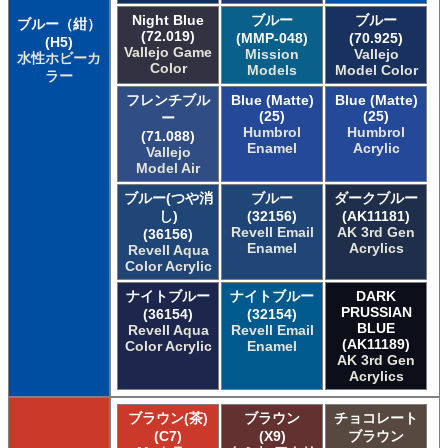
Night Blue
ブルー
ブルー
ブルー（紺）
(72.019)
(MMP-048)
(70.925)
(H5)
Vallejo Game
Mission
Vallejo
水性ホビーカ
Color
Models
Model Color
ラー
フレンチブル
Blue (Matte)
Blue (Matte)
(25)
(25)
ー
Humbrol
Humbrol
(71.088)
Enamel
Acrylic
Vallejo
Model Air
ブルー(つや消
ブルー
ダークブルー
し)
(32156)
(AK11181)
Revell Email
AK 3rd Gen
(36156)
Enamel
Acrylics
Revell Aqua
Color Acrylic
ナイトブルー
ナイトブルー
DARK
PRUSSIAN
(36154)
(32154)
BLUE
Revell Aqua
Revell Email
(AK11189)
Color Acrylic
Enamel
AK 3rd Gen
Acrylics
ブラウン(茶)
ブラウン
チョコレート
(C7)
(X9)
ブラウン