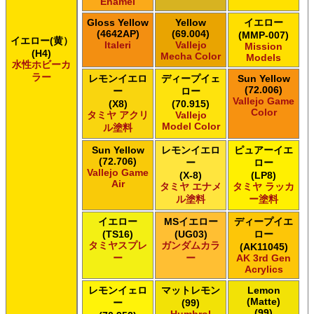
Enamel
Gloss Yellow
Yellow
イエロー
(4642AP)
(69.004)
(MMP-007)
イエロー(黄）
Italeri
Vallejo
Mission
(H4)
Mecha Color
Models
水性ホビーカ
ラー
レモンイエロ
ディープイェ
Sun Yellow
(72.006)
ー
ロー
Vallejo Game
(X8)
(70.915)
Color
タミヤ アクリ
Vallejo
Model Color
ル塗料
Sun Yellow
レモンイエロ
ピュアーイエ
(72.706)
ー
ロー
Vallejo Game
(X-8)
(LP8)
Air
タミヤ エナメ
タミヤ ラッカ
ル塗料
ー塗料
イエロー
MSイエロー
ディープイエ
(TS16)
(UG03)
ロー
タミヤスプレ
ガンダムカラ
(AK11045)
ー
ー
AK 3rd Gen
Acrylics
レモンイェロ
マットレモン
Lemon
(Matte)
ー
(99)
(99)