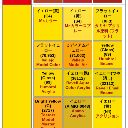
イエロー(黄)
イエロー
フラットイエ
(C4)
（黄）
ロー
Mr.カラー
(S4)
(XF3)
Mr.カラースプ
タミヤ アクリ
レー
ル塗料 (フラ
ット)
フラットイェ
ミディアムイ
Yellow
(Gloss)
ロー
ェロー
(69)
(70.953)
(71.002)
Humbrol
Vallejo
Vallejo
Enamel
Model Color
Model Air
Yellow
イェロー(艶)
イェロー(つや
(Gloss)
(36112)
消し)
(69)
Revell Aqua
(32112)
Humbrol
Color Acrylic
Revell Email
Acrylic
Enamel
Bright Yellow
イェロー
イエロー
(G)
(A.MIG-0048)
（黄）
(2717)
Ammo
(N4)
Testors
Acrylics
アクリジョン
Model
Master