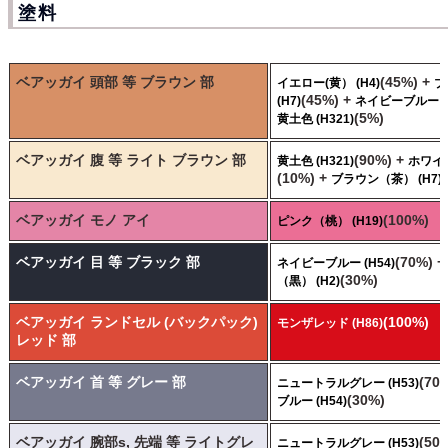
塗料
ベアッガイ 頭部 等 ブラウン 部
(45%) +
イエロー(黄） (H4)
ブ
(45%) +
(H7)
ネイビーブルー (H
(5%)
黄土色 (H321)
ベアッガイ 腹 等 ライト ブラウン 部
(90%) +
黄土色 (H321)
ホワイト
(10%) +
ブラウン（茶） (H7)
ベアッガイ モノ アイ
(100%)
ピンク（桃） (H19)
ベアッガイ 目 等 ブラック 部
(70%) 
ネイビーブルー (H54)
(30%)
（黒） (H2)
ベアッガイ ランドセル (バックパック)
(100%)
モンザレッド (H86)
レッド 部
ベアッガイ 首 等 グレー 部
(70
ニュートラルグレー (H53)
(30%)
ブルー (H54)
ベアッガイ 腕部s, 先端 等 ライトグレ
(50
ニュートラルグレー (H53)