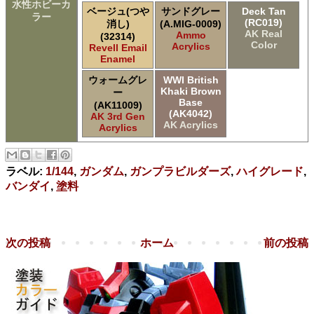
水性ホビーカ
ベージュ(つや
サンドグレー
Deck Tan
ラー
(RC019)
消し)
(A.MIG-0009)
AK Real
Ammo
(32314)
Color
Acrylics
Revell Email
Enamel
ウォームグレ
WWI British
Khaki Brown
ー
Base
(AK11009)
(AK4042)
AK 3rd Gen
AK Acrylics
Acrylics
ラベル:
1/144
,
ガンダム
,
ガンプラビルダーズ
,
ハイグレード
,
バンダイ
,
塗料
次の投稿
ホーム
前の投稿