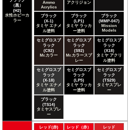
ブラック
タミヤ タミヤ エナメル塗料
Ammo
アクリジョン
（黒）
タミヤ タミヤ トップコート/サーフェイサー/プライマー
Acrylics
(H2)
タミヤ タミヤ ラッカー塗料
水性ホビーカ
ブラック
ブラック
ブラック
タミヤ タミヤスプレー
ラー
(X-1)
(LP1)
(MMP-047)
タミヤ タミヤスプレー
タミヤ エナメ
タミヤ ラッカ
Mission
Models
ＧＳＩクレオス Mr.カラー
ル塗料
ー塗料
ＧＳＩクレオス Mr.カラー GX
セミグロスブ
セミグロスブ
セミグロスブ
ＧＳＩクレオス Mr.カラー 色ノ源
ラック
ラック
ラック
ＧＳＩクレオス Mr.カラー スーパーメタリック
(C92)
(S92)
(X18)
ＧＳＩクレオス Mr.カラー スーパーメタリック 2
Mr.カラー
Mr.カラースプ
タミヤ アクリ
レー
ル塗料
ＧＳＩクレオス Mr.カラースプレー
ＧＳＩクレオス Mr.クリアカラーGX
セミグロスブ
セミグロスブ
セミグロスブ
ＧＳＩクレオス Mr.クリスタルカラー
ラック
ラック
ラック
ＧＳＩクレオス Mr.サーフェイサー/プライマー
(X-18)
(LP5)
(TS29)
タミヤ エナメ
タミヤ ラッカ
タミヤスプレ
ＧＳＩクレオス Mr.トップコート
ル塗料
ー塗料
ー
ＧＳＩクレオス Mr.メタリックカラーGX
ＧＳＩクレオス Mr.メタルカラー
ブラック
ＧＳＩクレオス アクリジョン
(TS14)
タミヤスプレ
ＧＳＩクレオス ガンダムカラー
ー
ＧＳＩクレオス ガンダムカラースプレー
ＧＳＩクレオス ガンダムマーカー
レッド(赤)
レッド（赤）
レッド
ＧＳＩクレオス 水性ホビーカラー