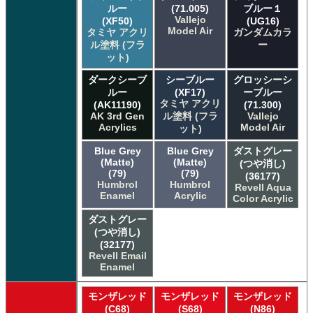
ルー
(71.005)
ブルー１
Vallejo
(XF50)
(UG16)
Model Air
タミヤ アクリ
ガンダムカラ
ル塗料 (フラ
ー
ット)
ダークシーブ
シーブルー
グロッシーシ
ルー
(XF17)
ーブルー
タミヤ アクリ
(AK11190)
(71.300)
AK 3rd Gen
ル塗料 (フラ
Vallejo
Acrylics
Model Air
ット)
Blue Grey
Blue Grey
ダストグレー
(Matte)
(Matte)
(つや消し)
(79)
(79)
(36177)
Humbrol
Humbrol
Revell Aqua
Enamel
Acrylic
Color Acrylic
ダストグレー
(つや消し)
(32177)
Revell Email
Enamel
モンザレッド
モンザレッド
モンザレッド
(C68)
(S68)
(N86)