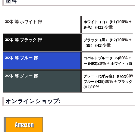
塗料
本体 等 ホワイト 部
100% +
ホワイト（白） (H1)
少量
み色） (H22)
本体 等 ブラック 部
100% +
ブラック（黒） (H2)
少量
（白） (H1)
本体 等 ブルー 部
80% +
コバルトブルー (H35)
20% +
ー (H93)
ホワイト（白） 
本体 等 グレー 部
60%
グレー（ねずみ色） (H22)
30% +
ブルー (H35)
ブラック
10%
(H2)
オンラインショップ:
Amazon