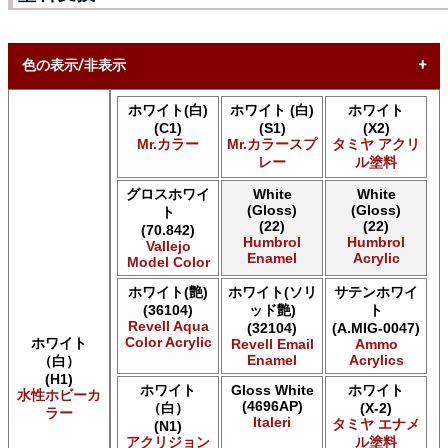
色の表示/非表示
ホワイト(白)
ホワイト (白)
ホワイト
* ボックスをオン/オフにして、同等の色を見つけやすくしま
(C1)
(S1)
(X2)
す。
Mr.カラー
Mr.カラースプ
タミヤ アクリ
レー
ル塗料
Uncheck ALL
AK INTERACTIVE AK 3rd Gen Acrylics
グロスホワイ
White
White
(Gloss)
(Gloss)
AK INTERACTIVE AK Acrylics
ト
(22)
(22)
(70.842)
AK INTERACTIVE AK Extreme Metal
Humbrol
Humbrol
Vallejo
AK INTERACTIVE AK Real Color
Enamel
Acrylic
Model Color
AK INTERACTIVE 新 Real Color
ホワイト(艶)
ホワイト(ソリ
サテンホワイ
ALCLAD II ALCLAD II
(36104)
ッド艶)
ト
Acrylicos Vallejo Vallejo Diorama FX
Revell Aqua
(32104)
(A.MIG-0047)
Acrylicos Vallejo Vallejo Game Air
Color Acrylic
ホワイト
Revell Email
Ammo
Acrylicos Vallejo Vallejo Game Color
Enamel
Acrylics
（白）
Acrylicos Vallejo Vallejo Hobby Paint スプレー
(H1)
ホワイト
Gloss White
ホワイト
Acrylicos Vallejo Vallejo Liquid Gold
水性ホビーカ
(4696AP)
（白）
(X-2)
ラー
Acrylicos Vallejo Vallejo Mecha Color
Italeri
タミヤ エナメ
(N1)
Acrylicos Vallejo Vallejo Metal Color
アクリジョン
ル塗料