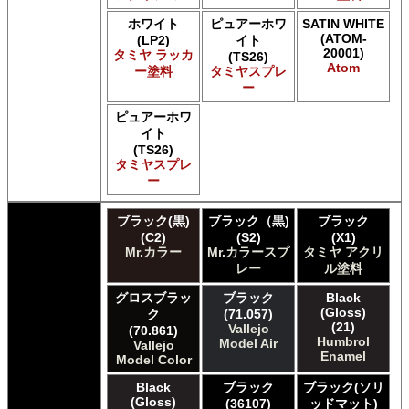
Acrylicos Vallejo Vallejo Model Air
Acrylicos Vallejo Vallejo Model Color
ホワイト
ピュアーホワ
SATIN WHITE
(ATOM-
(LP2)
イト
Acrylicos Vallejo Vallejo Panzer Aces
20001)
タミヤ ラッカ
(TS26)
Acrylicos Vallejo Vallejo Pigment FX
Atom
ー塗料
タミヤスプレ
Acrylicos Vallejo Vallejo Premium カラー
ー
Acrylicos Vallejo Vallejo Wash FX
Acrylicos Vallejo Vallejo Weathering FX
ピュアーホワ
イト
Acrylicos Vallejo Vallejo Xpress カラー
(TS26)
E7 Paints E7 Paints
タミヤスプレ
Games Workshop Limited Citadel Air
ー
Games Workshop Limited Citadel Spray
Games Workshop Limited Citadelカラー
ブラック(黒)
ブラック（黒)
ブラック
Games Workshop Limited 先Citadel カラー
(C2)
(S2)
(X1)
HATAKA HOBBY Hataka
Mr.カラー
Mr.カラースプ
タミヤ アクリ
Humbrol - Hornby Hobbies Humbrol Acrylic
レー
ル塗料
Humbrol of Hornby Hobbies Humbrol Enamel
グロスブラッ
ブラック
Black
ICM ICM Paints
(Gloss)
ク
(71.057)
Italeri Italeri
(21)
Vallejo
(70.861)
Lifecolor Lifecolor
Humbrol
Model Air
Vallejo
Meng Meng Color
Enamel
Model Color
Mig Jimenez Ammo Acrylics
Black
ブラック
ブラック(ソリ
Mig Jimenez Atom
(Gloss)
(36107)
ッドマット)