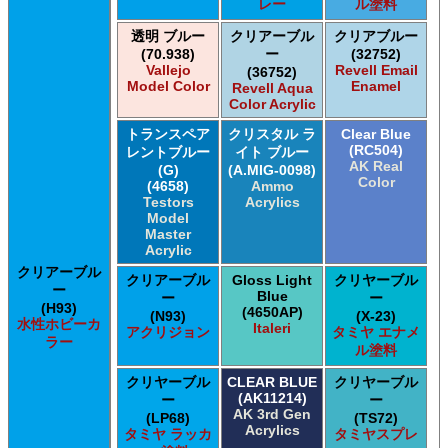
レー
ル塗料
透明 ブルー
クリアーブル
クリアブルー
(70.938)
ー
(32752)
Vallejo
Revell Email
(36752)
Model Color
Enamel
Revell Aqua
Color Acrylic
トランスペア
クリスタル ラ
Clear Blue
(RC504)
レントブルー
イト ブルー
AK Real
(G)
(A.MIG-0098)
Color
(4658)
Ammo
Testors
Acrylics
Model
Master
Acrylic
クリアーブル
クリアーブル
Gloss Light
クリヤーブル
ー
Blue
ー
ー
(H93)
(4650AP)
(N93)
(X-23)
水性ホビーカ
Italeri
アクリジョン
タミヤ エナメ
ラー
ル塗料
クリヤーブル
CLEAR BLUE
クリヤーブル
(AK11214)
ー
ー
AK 3rd Gen
(LP68)
(TS72)
Acrylics
タミヤ ラッカ
タミヤスプレ