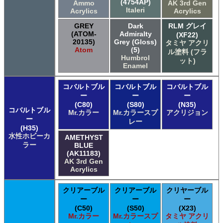
(4754AP)
Ammo
AK 3rd Gen
Italeri
Acrylics
Acrylics
GREY
Dark
RLM グレイ
(ATOM-
Admiralty
(XF22)
20135)
Grey (Gloss)
タミヤ アクリ
Atom
(5)
ル塗料 (フラ
Humbrol
ット)
Enamel
コバルトブル
コバルトブル
コバルトブル
ー
ー
ー
(C80)
(S80)
(N35)
コバルトブル
Mr.カラー
Mr.カラースプ
アクリジョン
ー
レー
(H35)
水性ホビーカ
AMETHYST
ラー
BLUE
(AK11183)
AK 3rd Gen
Acrylics
クリアーブル
クリアーブル
クリヤーブル
ー
ー
ー
(C50)
(S50)
(X23)
Mr.カラー
Mr.カラースプ
タミヤ アクリ