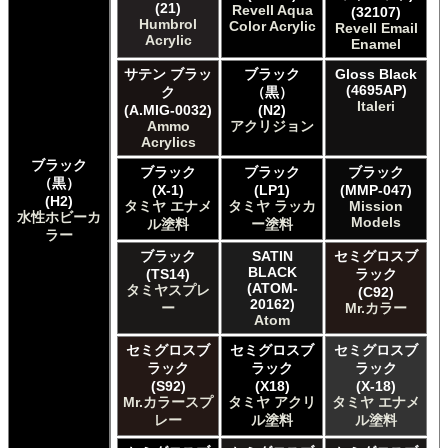
Mission Models Mission Models
(21)
Revell Aqua
(32107)
Mr. Paint MRP Mr Paint Products
Humbrol
Color Acrylic
Revell Email
Acrylic
Revell of Germany Revell Aqua Color Acrylic
Enamel
Revell of Germany Revell Email Enamel
サテン ブラッ
ブラック
Gloss Black
Revell of Germany Revell スプレーカラー
(4695AP)
ク
（黒）
Testors of Rust-Oleum Group Testors Model Master
Italeri
(A.MIG-0032)
(N2)
Acrylic
Ammo
アクリジョン
Testors of Rust-Oleum Group Testors Model Master
Acrylics
Enamel
ブラック
ブラック
ブラック
ブラック
The Army Painter Army Painter
（黒）
(X-1)
(LP1)
(MMP-047)
The Scale Modellers Supply SMS
(H2)
タミヤ エナメ
タミヤ ラッカ
Mission
水性ホビーカ
Xtracolor Xtracolor
Models
ル塗料
ー塗料
ラー
ガイアノーツ ガイア エナメル カラー
ブラック
SATIN
セミグロスブ
ガイアノーツ ガイアカラー
BLACK
(TS14)
ラック
タミヤ タミヤ アクリル塗料
(ATOM-
タミヤスプレ
(C92)
タミヤ タミヤ アクリル塗料 (フラット)
20162)
ー
Mr.カラー
Atom
タミヤ タミヤ エアーモデルスプレー
タミヤ タミヤ エナメル塗料
セミグロスブ
セミグロスブ
セミグロスブ
タミヤ タミヤ トップコート/サーフェイサー/プライマー
ラック
ラック
ラック
タミヤ タミヤ ラッカー塗料
(S92)
(X18)
(X-18)
Mr.カラースプ
タミヤ アクリ
タミヤ エナメ
タミヤ タミヤスプレー
レー
ル塗料
ル塗料
タミヤ タミヤスプレー