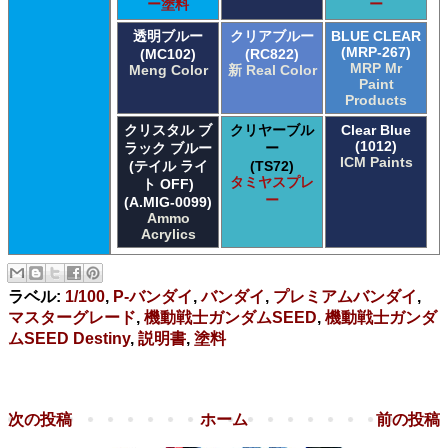
ー塗料
ー
透明ブルー
クリアブルー
BLUE CLEAR
(MRP-267)
(MC102)
(RC822)
MRP Mr
Meng Color
新 Real Color
Paint
Products
クリスタル ブ
クリヤーブル
Clear Blue
(1012)
ラック ブルー
ー
ICM Paints
(テイル ライ
(TS72)
タミヤスプレ
ト OFF)
ー
(A.MIG-0099)
Ammo
Acrylics
ラベル:
1/100
,
P-バンダイ
,
バンダイ
,
プレミアムバンダイ
,
マスターグレード
,
機動戦士ガンダムSEED
,
機動戦士ガンダ
ムSEED Destiny
,
説明書
,
塗料
次の投稿
ホーム
前の投稿