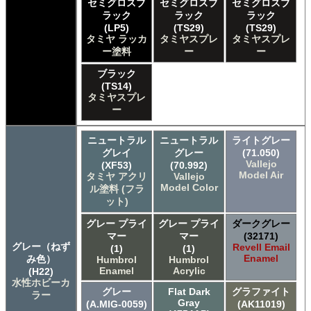
タミヤ タミヤスプレーAS
セミグロスブ
セミグロスブ
セミグロスブ
ＧＳＩクレオス Mr.カラー
ラック
ラック
ラック
(LP5)
(TS29)
(TS29)
ＧＳＩクレオス Mr.カラー GX
タミヤ ラッカ
タミヤスプレ
タミヤスプレ
ＧＳＩクレオス Mr.カラー 色ノ源
ー塗料
ー
ー
ＧＳＩクレオス Mr.カラー スーパーメタリック
ＧＳＩクレオス Mr.カラー スーパーメタリック 2
ブラック
(TS14)
ＧＳＩクレオス Mr.カラースプレー
タミヤスプレ
ＧＳＩクレオス Mr.クリアカラーGX
ー
ＧＳＩクレオス Mr.クリスタルカラー
ＧＳＩクレオス Mr.サーフェイサー/プライマー
ニュートラル
ニュートラル
ライトグレー
ＧＳＩクレオス Mr.トップコート
グレイ
グレー
(71.050)
ＧＳＩクレオス Mr.メタリックカラーGX
Vallejo
(XF53)
(70.992)
Model Air
ＧＳＩクレオス Mr.メタルカラー
タミヤ アクリ
Vallejo
Model Color
ル塗料 (フラ
ＧＳＩクレオス アクリジョン
ット)
ＧＳＩクレオス ガンダムカラー
ＧＳＩクレオス ガンダムカラー
グレー プライ
グレー プライ
ダークグレー
ＧＳＩクレオス ガンダムカラースプレー
マー
マー
(32171)
グレー（ねず
Revell Email
ＧＳＩクレオス ガンダムカラースプレー
(1)
(1)
Enamel
み色）
Humbrol
Humbrol
ＧＳＩクレオス ガンダムマーカー
Enamel
Acrylic
(H22)
ＧＳＩクレオス 水性ホビーカラー
水性ホビーカ
グレー
Flat Dark
グラファイト
ラー
Gray
(A.MIG-0059)
(AK11019)