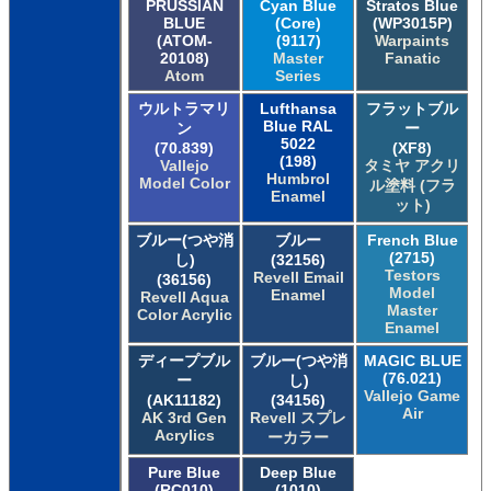
PRUSSIAN
Cyan Blue
Stratos Blue
BLUE
(Core)
(WP3015P)
(ATOM-
(9117)
Warpaints
20108)
Master
Fanatic
Atom
Series
ウルトラマリ
Lufthansa
フラットブル
Blue RAL
ン
ー
5022
(70.839)
(XF8)
(198)
Vallejo
タミヤ アクリ
Humbrol
Model Color
ル塗料 (フラ
Enamel
ット)
ブルー(つや消
ブルー
French Blue
(2715)
し)
(32156)
Testors
Revell Email
(36156)
Model
Enamel
Revell Aqua
Master
Color Acrylic
Enamel
ディープブル
ブルー(つや消
MAGIC BLUE
(76.021)
ー
し)
Vallejo Game
(AK11182)
(34156)
Air
AK 3rd Gen
Revell スプレ
Acrylics
ーカラー
Pure Blue
Deep Blue
(RC010)
(1010)