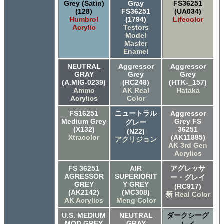
Grey (Satin)
Gray
FS36251
(128)
FS36251
(UA034)
Humbrol
(1794)
Lifecolor
Acrylic
Testors
Model
Master
Enamel
NEUTRAL
Aggressor
Aggressor
GRAY
Grey
Grey
(A.MIG-0239)
(RC248)
(HTK-_157)
Ammo
AK Real
Hataka
Acrylics
Color
FS16251
ニュートラル
Aggressor
Medium Grey
Grey FS
グレー
(X132)
36251
(N22)
Xtracolor
(AK11885)
アクリジョン
AK 3rd Gen
Acrylics
FS 36251
AIR
アグレッサ
AGRESSOR
SUPERIORIT
ー・グレイ
GREY
Y GREY
(RC917)
(AK2142)
(MC308)
新 Real Color
AK Acrylics
Meng Color
U.S. MEDIUM
NEUTRAL
ダークシーグ
MOD GREY
GRAY