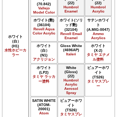
(22)
(22)
(70.842)
AK INTERACTIVE AK Extreme Metal
Humbrol
Humbrol
Vallejo
AK INTERACTIVE AK Real Color
Enamel
Acrylic
Model Color
AK INTERACTIVE 新 Real Color
ホワイト(艶)
ホワイト(ソリ
サテンホワイ
ALCLAD II ALCLAD II
(36104)
ッド艶)
ト
Acrylicos Vallejo Vallejo Diorama FX
Revell Aqua
(32104)
(A.MIG-0047)
Acrylicos Vallejo Vallejo Game Air
Color Acrylic
Revell Email
Ammo
Acrylicos Vallejo Vallejo Game Color
ホワイト
Enamel
Acrylics
（白）
Acrylicos Vallejo Vallejo Hobby Paint スプレー
ホワイト
Gloss White
ホワイト
(H1)
Acrylicos Vallejo Vallejo Liquid Gold
(4696AP)
水性ホビーカ
（白）
(X-2)
Acrylicos Vallejo Vallejo Mecha Color
Italeri
タミヤ エナメ
ラー
(N1)
Acrylicos Vallejo Vallejo Metal Color
アクリジョン
ル塗料
Acrylicos Vallejo Vallejo Model Air
Acrylicos Vallejo Vallejo Model Color
ホワイト
White
ピュアーホワ
(Gloss)
(LP2)
イト
Acrylicos Vallejo Vallejo Panzer Aces
(22)
タミヤ ラッカ
(TS26)
Acrylicos Vallejo Vallejo Pigment FX
Humbrol
ー塗料
タミヤスプレ
Acrylicos Vallejo Vallejo Premium カラー
Acrylic
ー
Aerosol
Acrylicos Vallejo Vallejo Wash FX
Spray
Acrylicos Vallejo Vallejo Weathering FX
Acrylicos Vallejo Vallejo Xpress カラー
SATIN WHITE
ピュアーホワ
E7 Paints E7 Paints
(ATOM-
イト
20001)
E7 Paints Humbrol Acrylic Aerosol Spray
(TS26)
Atom
タミヤスプレ
Games Workshop Limited Citadel Air