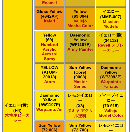
Enamel
Gloss Yellow
Yellow
イエロー
(4642AP)
(69.004)
(MMP-007)
Italeri
Vallejo
Mission
Mecha Color
Models
Yellow
Daemonic
イェロー(艶)
(69)
Yellow
(34112)
Humbrol
(WP1107P)
Revell スプレ
Acrylic
Army Painter
ーカラー
Aerosol
Spray
YELLOW
Sun Yellow
Daemonic
(ATOM-
(Core)
Yellow
20018)
(9008)
(WP3093P)
Atom
Master
Warpaints
Series
Fanatic
Daemonic
レモンイエロ
ディープイェ
Yellow
ー
ロー
(AW1107P)
イエロー(黄）
(X8)
(70.915)
Warpaints Air
(H4)
タミヤ アクリ
Vallejo
水性ホビーカ
Model Color
ル塗料
ラー
Sun Yellow
Sun Yellow
レモンイエロ
(72.006)
(72.706)
ー