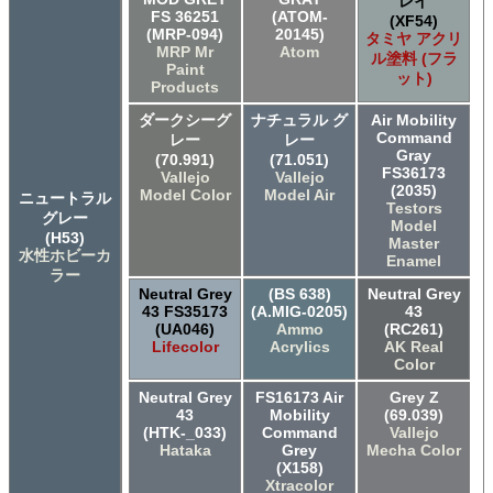
レイ
FS 36251
(ATOM-
(XF54)
(MRP-094)
20145)
タミヤ アクリ
MRP Mr
Atom
ル塗料 (フラ
Paint
ット)
Products
ダークシーグ
ナチュラル グ
Air Mobility
Command
レー
レー
Gray
(70.991)
(71.051)
FS36173
Vallejo
Vallejo
(2035)
Model Color
Model Air
ニュートラル
Testors
グレー
Model
(H53)
Master
水性ホビーカ
Enamel
ラー
Neutral Grey
(BS 638)
Neutral Grey
43 FS35173
(A.MIG-0205)
43
(UA046)
Ammo
(RC261)
Lifecolor
Acrylics
AK Real
Color
Neutral Grey
FS16173 Air
Grey Z
43
Mobility
(69.039)
(HTK-_033)
Command
Vallejo
Hataka
Grey
Mecha Color
(X158)
Xtracolor