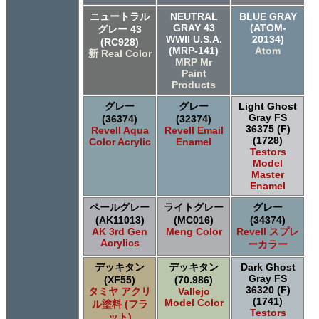
ニュートラル
NEUTRAL
BLUE GRAY
GRAY 43
(ATOM-
グレー 43
WWII U.S.A.
20134)
(RC928)
(MRP-141)
Atom
新 Real Color
MRP Mr
Paint
Products
グレー
グレー
Light Ghost
Gray FS
(36374)
(32374)
36375 (F)
Revell Aqua
Revell Email
(1728)
Color Acrylic
Enamel
Testors
Model
Master
Enamel
ペールグレー
ライトグレー
グレー
(AK11013)
(MC016)
(34374)
AK 3rd Gen
Meng Color
Revell スプレ
Acrylics
ーカラー
デッキタン
デッキタン
Dark Ghost
Gray FS
(XF55)
(70.986)
36320 (F)
タミヤ アクリ
Vallejo
(1741)
Model Color
ル塗料 (フラ
Testors
ット)