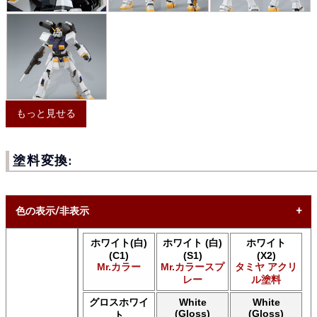
もっと見せる
塗料変換:
色の表示/非表示
ホワイト(白)
ホワイト (白)
ホワイト
* ボックスをオン/オフにして、同等の色を見つけやすくしま
(C1)
(S1)
(X2)
す。
Mr.カラー
Mr.カラースプ
タミヤ アクリ
レー
ル塗料
Uncheck ALL
AK INTERACTIVE AK 3rd Gen Acrylics
グロスホワイ
White
White
(Gloss)
(Gloss)
AK INTERACTIVE AK Acrylics
ト