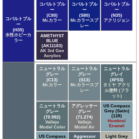
コバルトブル
コバルトブル
コバルトブル
ー
ー
ー
(C80)
(S80)
(N35)
コバルトブル
Mr.カラー
Mr.カラースプ
アクリジョン
ー
レー
(H35)
水性ホビーカ
AMETHYST
ラー
BLUE
(AK11183)
AK 3rd Gen
Acrylics
ニュートラル
ニュートラル
ニュートラル
グレー
グレー
グレイ
(C13)
(S13)
(XF53)
Mr.カラー
Mr.カラースプ
タミヤ アクリ
レー
ル塗料 (フラ
ット)
ニュートラル
アグレッサー
US Compass
Grey (Satin)
グレー
グレー
(128)
(70.992)
(71.274)
Humbrol
Vallejo
Vallejo
Enamel
Model Color
Model Air
US Compass
Aggressor
Light Grey