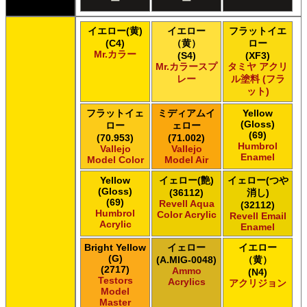
ー
ー
ＧＳＩクレオス Mr.カラー スーパーメタリック
ＧＳＩクレオス Mr.カラー スーパーメタリック 2
イエロー(黄)
イエロー
フラットイエ
ＧＳＩクレオス Mr.カラースプレー
(C4)
（黄）
ロー
ＧＳＩクレオス Mr.クリアカラーGX
Mr.カラー
(S4)
(XF3)
ＧＳＩクレオス Mr.クリスタルカラー
Mr.カラースプ
タミヤ アクリ
レー
ル塗料 (フラ
ＧＳＩクレオス Mr.サーフェイサー/プライマー
ット)
ＧＳＩクレオス Mr.トップコート
ＧＳＩクレオス Mr.メタリックカラーGX
フラットイェ
ミディアムイ
Yellow
ＧＳＩクレオス Mr.メタルカラー
(Gloss)
ロー
ェロー
(69)
ＧＳＩクレオス アクリジョン
(70.953)
(71.002)
Humbrol
Vallejo
Vallejo
ＧＳＩクレオス ガンダムカラー
Enamel
Model Color
Model Air
ＧＳＩクレオス ガンダムカラー
ＧＳＩクレオス ガンダムカラースプレー
Yellow
イェロー(艶)
イェロー(つや
(Gloss)
(36112)
消し)
ＧＳＩクレオス ガンダムカラースプレー
(69)
Revell Aqua
(32112)
ＧＳＩクレオス ガンダムマーカー
Humbrol
Color Acrylic
Revell Email
ＧＳＩクレオス 水性ホビーカラー
Acrylic
Enamel
Bright Yellow
イェロー
イエロー
(G)
(A.MIG-0048)
（黄）
(2717)
Ammo
(N4)
Testors
Acrylics
アクリジョン
Model
Master