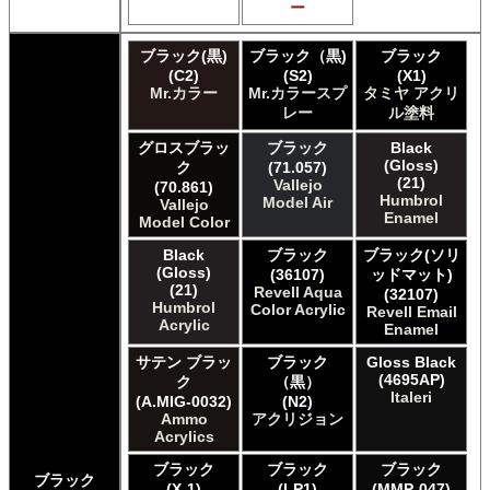
ー
Games Workshop Limited Citadel Spray
Games Workshop Limited Citadelカラー
ブラック(黒)
ブラック（黒)
ブラック
Games Workshop Limited 先Citadel カラー
(C2)
(S2)
(X1)
HATAKA HOBBY Hataka
Mr.カラー
Mr.カラースプ
タミヤ アクリ
Humbrol - Hornby Hobbies Humbrol Acrylic
レー
ル塗料
Humbrol of Hornby Hobbies Humbrol Enamel
ICM ICM Paints
グロスブラッ
ブラック
Black
(Gloss)
ク
(71.057)
Italeri Italeri
(21)
Vallejo
(70.861)
Lifecolor Lifecolor
Humbrol
Model Air
Vallejo
Meng Meng Color
Enamel
Model Color
Mig Jimenez Ammo Acrylics
Black
ブラック
ブラック(ソリ
Mig Jimenez Atom
(Gloss)
(36107)
ッドマット)
Mission Models Mission Models
(21)
Revell Aqua
(32107)
Mr. Paint MRP Mr Paint Products
Humbrol
Color Acrylic
Revell Email
Repear Miniatures Master Series
Acrylic
Enamel
Revell of Germany Revell Aqua Color Acrylic
サテン ブラッ
ブラック
Gloss Black
Revell of Germany Revell Email Enamel
(4695AP)
ク
（黒）
Revell of Germany Revell スプレーカラー
Italeri
(A.MIG-0032)
(N2)
Testors of Rust-Oleum Group Testors Model Master
Ammo
アクリジョン
Acrylic
Acrylics
Testors of Rust-Oleum Group Testors Model Master
ブラック
ブラック
ブラック
Enamel
ブラック
(X-1)
(LP1)
(MMP-047)