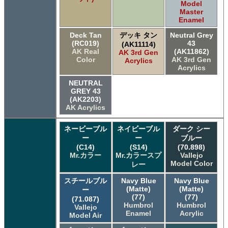
Model
Master
Enamel
Deck Tan
デッキ タン
Neutral Grey
(RC019)
43
(AK11114)
AK Real
(AK11862)
AK 3rd Gen
Color
AK 3rd Gen
Acrylics
Acrylics
NEUTRAL
GREY 43
(AK2203)
AK Acrylics
ネービーブル
ネイビーブル
ダーク シー
ー
ー
ブルー
(C14)
(S14)
(70.898)
Mr.カラー
Mr.カラースプ
Vallejo
Model Color
レー
スチールブル
Navy Blue
Navy Blue
(Matte)
(Matte)
ー
(77)
(77)
(71.087)
Humbrol
Humbrol
Vallejo
Enamel
Acrylic
Model Air