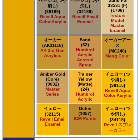
ベージュ(つや
ベージュ(つや
Sand FS
33531 (F)
消し)
消し)
(1706)
(36189)
(32189)
Testors
Revell Aqua
Revell Email
Model
Color Acrylic
Enamel
Master
Enamel
オーカー
Sand
オーカーアー
(63)
(AK11118)
ス
Humbrol
AK 3rd Gen
(MC248)
Acrylic
Acrylics
Meng Color
Aerosol
Spray
Amber Gold
Trainer
イェロー (つ
(Core)
Yellow
や消し)
(9032)
(Matte)
(36115)
Master
(24)
Revell Aqua
Series
Humbrol
Color Acrylic
Acrylic
イェロー
Ochre
イェロー (つ
(1057)
(32115)
や消し)
ICM Paints
Revell Email
(34115)
Enamel
Revell スプレ
ーカラー