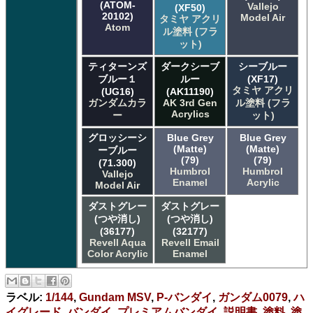
(ATOM-
Vallejo
(XF50)
20102)
Model Air
タミヤ アクリ
Atom
ル塗料 (フラ
ット)
ティターンズ
ダークシーブ
シーブルー
ブルー１
ルー
(XF17)
タミヤ アクリ
(UG16)
(AK11190)
ガンダムカラ
AK 3rd Gen
ル塗料 (フラ
Acrylics
ー
ット)
グロッシーシ
Blue Grey
Blue Grey
(Matte)
(Matte)
ーブルー
(79)
(79)
(71.300)
Humbrol
Humbrol
Vallejo
Enamel
Acrylic
Model Air
ダストグレー
ダストグレー
(つや消し)
(つや消し)
(36177)
(32177)
Revell Aqua
Revell Email
Color Acrylic
Enamel
ラベル:
1/144
,
Gundam MSV
,
P-バンダイ
,
ガンダム0079
,
ハ
イグレード
,
バンダイ
,
プレミアムバンダイ
,
説明書
,
塗料
,
塗