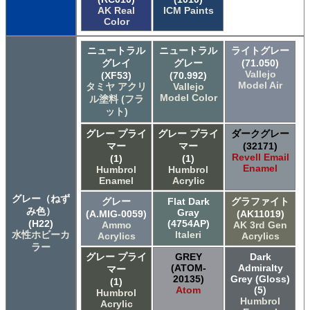
AK Real
ICM Paints
Color
ニュートラル
ニュートラル
ライトグレー
グレイ
グレー
(71.050)
Vallejo
(XF53)
(70.992)
Model Air
タミヤ アクリ
Vallejo
Model Color
ル塗料 (フラ
ット)
グレー プライ
グレー プライ
ダークグレー
マー
マー
(32171)
Revell Email
(1)
(1)
Enamel
Humbrol
Humbrol
Enamel
Acrylic
グレー（ねず
グレー
Flat Dark
グラファイト
み色）
Gray
(A.MIG-0059)
(AK11019)
(H22)
(4754AP)
Ammo
AK 3rd Gen
水性ホビーカ
Italeri
Acrylics
Acrylics
ラー
グレー プライ
GREY
Dark
(ATOM-
Admiralty
マー
20135)
Grey (Gloss)
(1)
Atom
(5)
Humbrol
Humbrol
Acrylic