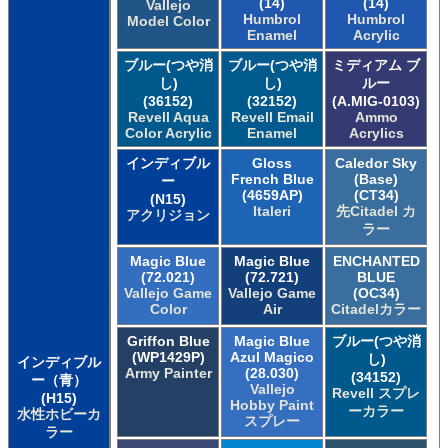
(14)
(14)
Vallejo
Humbrol
Humbrol
Model Color
Enamel
Acrylic
ブルー(つや消
ブルー(つや消
ミディアム ブ
し)
し)
ルー
(36152)
(32152)
(A.MIG-0103)
Revell Aqua
Revell Email
Ammo
Color Acrylic
Enamel
Acrylics
インディブル
Gloss
Caledor Sky
French Blue
(Base)
ー
(4659AP)
(CT34)
(N15)
Italeri
先Citadel カ
アクリジョン
ラー
Magic Blue
Magic Blue
ENCHANTED
(72.021)
(72.721)
BLUE
Vallejo Game
Vallejo Game
(OC34)
Color
Air
Citadelカラー
Griffon Blue
Magic Blue
ブルー(つや消
(WP1429P)
Azul Magico
し)
インディブル
Army Painter
(28.030)
(34152)
ー（青）
Vallejo
Revell スプレ
(H15)
Hobby Paint
ーカラー
水性ホビーカ
スプレー
ラー