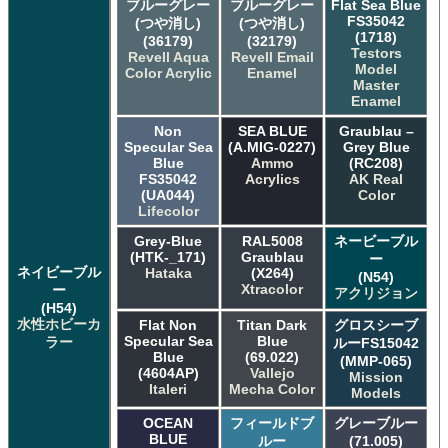
ブルーグレー
ブルーグレー
Flat Sea Blue
FS35042
(つや消し)
(つや消し)
(1718)
(36179)
(32179)
Testors
Revell Aqua
Revell Email
Model
Color Acrylic
Enamel
Master
Enamel
Non
SEA BLUE
Graublau –
Specular Sea
(A.MIG-0227)
Grey Blue
Blue
Ammo
(RC208)
FS35042
Acrylics
AK Real
(UA044)
Color
Lifecolor
Grey-Blue
RAL5008
ネービーブル
(HTK-_171)
Graublau
ー
ネイビーブル
Hataka
(X264)
(N54)
Xtracolor
ー
アクリジョン
(H54)
水性ホビーカ
Flat Non
Titan Dark
グロスシーブ
Specular Sea
Blue
ラー
ルーFS15042
Blue
(69.022)
(MMP-065)
(4604AP)
Vallejo
Mission
Italeri
Mecha Color
Models
OCEAN
フィールドブ
グレーブルー
BLUE
ルー
(71.005)