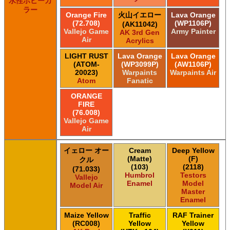
水性ホビーカ
ラー
Orange Fire
火山イエロー
Lava Orange
(72.708)
(WP1106P)
(AK11042)
Vallejo Game
Army Painter
AK 3rd Gen
Air
Acrylics
LIGHT RUST
Lava Orange
Lava Orange
(ATOM-
(WP3099P)
(AW1106P)
20023)
Warpaints
Warpaints Air
Atom
Fanatic
ORANGE
FIRE
(76.008)
Vallejo Game
Air
イェロー オー
Cream
Deep Yellow
(Matte)
(F)
クル
(103)
(2118)
(71.033)
Humbrol
Testors
Vallejo
Enamel
Model
Model Air
Master
Enamel
Maize Yellow
Traffic
RAF Trainer
(RC008)
Yellow
Yellow