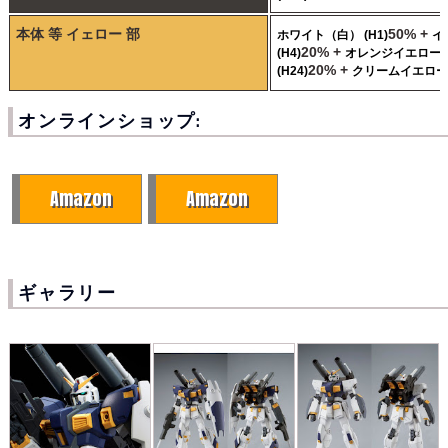
本体 等 イェロー 部
50% +
ホワイト（白） (H1)
イ
20% +
(H4)
オレンジイエロー
20% +
(H24)
クリームイエロー (
オンラインショップ:
Amazon
Amazon
ギャラリー