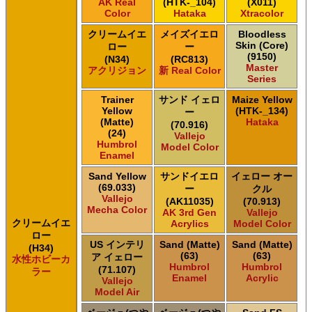
AK Real
(HTK-_104)
(X011)
Color
Hataka
Xtracolor
クリームイエ
メイズイエロ
Bloodless
Skin (Core)
ロー
ー
(9150)
(N34)
(RC813)
Master
アクリジョン
新 Real Color
Series
Trainer
サンド イェロ
Maize Yellow
Yellow
(HTK-_134)
ー
(Matte)
Hataka
(70.916)
(24)
Vallejo
Humbrol
Model Color
Enamel
Sand Yellow
サンドイエロ
イェロー オー
(69.033)
ー
クル
Vallejo
(AK11035)
(70.913)
Mecha Color
AK 3rd Gen
Vallejo
クリームイエ
Acrylics
Model Color
ロー
US インテリ
Sand (Matte)
Sand (Matte)
(H34)
(63)
(63)
ア イェロー
水性ホビーカ
Humbrol
Humbrol
(71.107)
ラー
Enamel
Acrylic
Vallejo
Model Air