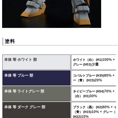
塗料
本体 等 ホワイト 部
100% +
ホワイト（白） (H1)
少量
グレー (H53)
本体 等 ブルー 部
80% +
コバルトブルー (H35)
20%
ー（青） (H15)
本体 等 ライトグレー 部
70% +
ネイビーブルー (H54)
30%
（白） (H1)
本体 等 ダーク グレー 部
80% +
ブラック（黒） (H2)
イ
10% +
（青） (H15)
グレー（
10%
(H22)