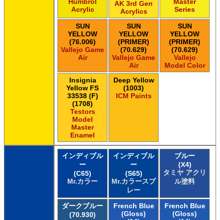
Humbrol
Master
AK 3rd Gen
Acrylic
Series
Acrylics
SUN
SUN
SUN
YELLOW
YELLOW
YELLOW
(76.006)
(PRIMER)
(PRIMER)
Vallejo Game
(70.629)
(70.629)
Air
Vallejo Game
Vallejo
Air
Model Color
Insignia
Deep Yellow
Yellow FS
(1003)
33538 (F)
ICM Paints
(1708)
Testors
Model
Master
Enamel
インディブル
インディブル
ブルー
ー
ー
(X4)
タミヤ アクリ
(C65)
(S65)
Mr.カラー
Mr.カラースプ
ル塗料
レー
ダークブルー
French Blue
French Blue
(Gloss)
(Gloss)
(70.930)