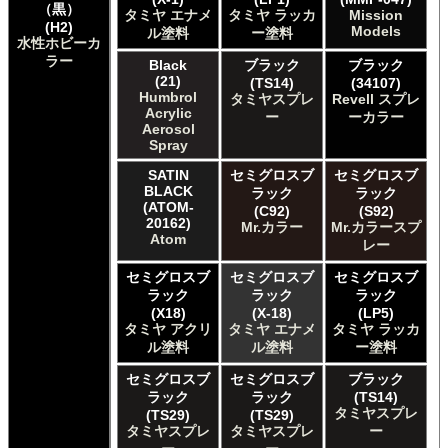
The Army Painter Army Painter
（黒）
タミヤ エナメ
タミヤ ラッカ
Mission
The Army Painter Speedpaint
(H2)
Models
ル塗料
ー塗料
水性ホビーカ
The Army Painter Warpaints Air
ラー
The Army Painter Warpaints Fanatic
Black
ブラック
ブラック
(21)
(TS14)
(34107)
The Scale Modellers Supply Master Series Paints Bones
Humbrol
タミヤスプレ
Revell スプレ
The Scale Modellers Supply SMS
Acrylic
ー
ーカラー
Xtracolor Xtracolor
Aerosol
ガイアノーツ ガイア エナメル カラー
Spray
ガイアノーツ ガイアカラー
SATIN
セミグロスブ
セミグロスブ
タミヤ タミヤ アクリル塗料
BLACK
ラック
ラック
タミヤ タミヤ アクリル塗料 (フラット)
(ATOM-
(C92)
(S92)
20162)
Mr.カラー
Mr.カラースプ
タミヤ タミヤ エアーモデルスプレー
Atom
レー
タミヤ タミヤ エナメル塗料
タミヤ タミヤ トップコート/サーフェイサー/プライマー
セミグロスブ
セミグロスブ
セミグロスブ
タミヤ タミヤ ラッカー塗料
ラック
ラック
ラック
タミヤ タミヤスプレー
(X18)
(X-18)
(LP5)
タミヤ アクリ
タミヤ エナメ
タミヤ ラッカ
タミヤ タミヤスプレー
ル塗料
ル塗料
ー塗料
タミヤ タミヤスプレーAS
ＧＳＩクレオス Master Series Paints Pathfinder
セミグロスブ
セミグロスブ
ブラック
ＧＳＩクレオス Mr.カラー
ラック
ラック
(TS14)
タミヤスプレ
(TS29)
(TS29)
ＧＳＩクレオス Mr.カラー GX
タミヤスプレ
タミヤスプレ
ー
ＧＳＩクレオス Mr.カラー 色ノ源