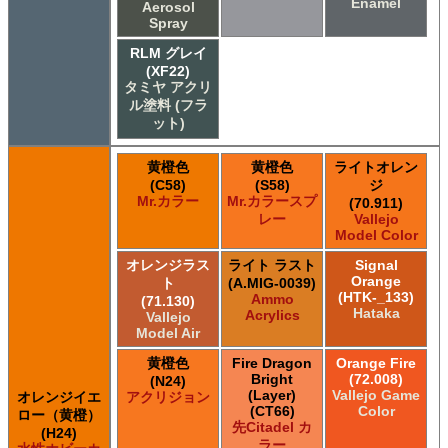
Enamel
Aerosol
Spray
RLM グレイ
(XF22)
タミヤ アクリ
ル塗料 (フラ
ット)
黄橙色
黄橙色
ライトオレン
(C58)
(S58)
ジ
Mr.カラー
Mr.カラースプ
(70.911)
レー
Vallejo
Model Color
オレンジラス
ライト ラスト
Signal
Orange
ト
(A.MIG-0039)
(HTK-_133)
Ammo
(71.130)
Hataka
Acrylics
Vallejo
Model Air
黄橙色
Fire Dragon
Orange Fire
Bright
(72.008)
(N24)
(Layer)
Vallejo Game
オレンジイエ
アクリジョン
(CT66)
Color
ロー（黄橙）
先Citadel カ
(H24)
ラー