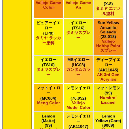
Vallejo Game
Vallejo Game
(X-8)
Color
Air
タミヤ エナメ
ル塗料
ピュアーイエ
イエロー
Sun Yellow
Amarillo
ロー
(TS16)
Soleado
タミヤスプレ
(LP8)
(28.018)
タミヤ ラッカ
ー
Vallejo
ー塗料
Hobby Paint
スプレー
イエロー
MSイエロー
ディープイエ
(TS16)
(UG03)
ロー
タミヤスプレ
ガンダムカラ
(AK11045)
ー
ー
AK 3rd Gen
Acrylics
マットイエロ
レモンイェロ
マットレモン
ー
ー
(99)
Humbrol
(MC004)
(70.952)
Enamel
Meng Color
Vallejo
Model Color
Lemon
レモンイエロ
Lemon
(Matte)
Yellow (Core)
ー
(99)
(9009)
(AK11047)