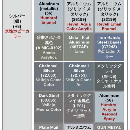
Aluminum
アルミニウム
アルミニウム
(metallic)
(ソリッド メ
(ソリッド メ
(56)
タリック)
タリック)
シルバー
Humbrol
(36199)
(32199)
（銀）
Enamel
Revell Aqua
Revell Email
(H8)
Color Acrylic
Enamel
水性ホビーカ
ラー
研磨された金
Metal. Flat
Iron Hands
Aluminum
Steel (Base)
属色
(4677AP)
(CT243)
(A.MIG-0192)
Italeri
先Citadel カ
Ammo
ラー
Acrylics
Chainmail
Chainmail
メタリックグ
Silver
Silver
レイ
(72.053)
(72.753)
(XF-56)
Vallejo Game
Vallejo Game
タミヤ エナメ
Color
Air
ル塗料
Dark Steel
メタリックグ
Aluminum
(69.065)
(56)
レイ 金属色
Vallejo
Humbrol
(LP61)
Mecha Color
Acrylic
タミヤ ラッカ
Aerosol
ー塗料
Spray
Plate Mail
アルミニウム
GUN METAL