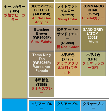
DECOMPOSE
ライトウッド
KOMMANDO
セールカラー
D FLESH
KHAKI
イエロー
(H85)
(AK11058)
(OC52)
水性ホビーカ
(MC213)
AK 3rd Gen
Citadelカラー
Meng Color
ラー
Acrylics
Banshee
IDF アーリー
SAND GREY
Brown
(ATOM-
サンドイエロ
(WP1404P)
20011)
ー
Army Painter
Atom
(RC880)
新 Real Color
Tomb King
木甲板色
木甲板色
Tan
(XF78)
(LP16)
(WP3086P)
タミヤ アクリ
タミヤ ラッカ
Warpaints
ル塗料 (フラ
ー塗料
Fanatic
ット)
木甲板色
(TS68)
タミヤスプレ
ー
クリアーブル
クリアーブル
クリヤーブル
ー
ー
ー