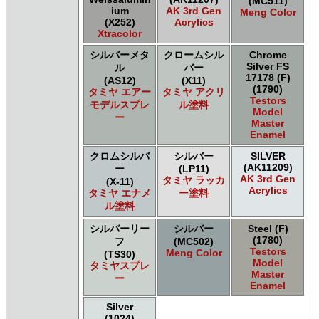
(MC511)
ium
AK 3rd Gen
Meng Color
(X252)
Acrylics
Xtracolor
シルバーメタ
クロームシル
Chrome
Silver FS
ル
バー
17178 (F)
(AS12)
(X11)
(1790)
タミヤ エアー
タミヤ アクリ
Testors
モデルスプレ
ル塗料
Model
ー
Master
Enamel
クロムシルバ
シルバー
SILVER
(AK11209)
ー
(LP11)
AK 3rd Gen
タミヤ ラッカ
(X-11)
Acrylics
タミヤ エナメ
ー塗料
ル塗料
シルバーリー
シルバー
Steel (F)
(1780)
フ
(MC502)
Testors
Meng Color
(TS30)
Model
タミヤスプレ
Master
ー
Enamel
Silver
(1024)