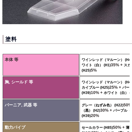
塗料
本体 等
ワインレッド（マルーン） (H43
35% +
ワイト（白） (H1)
スカ
5%
(H25)
胸, シールド 等
ワインレッド（マルーン） (H43
25% +
カイブルー (H25)
パー
10% +
(H39)
ホワイト（白） (H
バーニア, 武器 等
50%
グレー（ねずみ色） (H22)
30% +
（黒） (H2)
パープル（
20%
(H39)
動力パイプ
50% +
セールカラー (H85)
薄