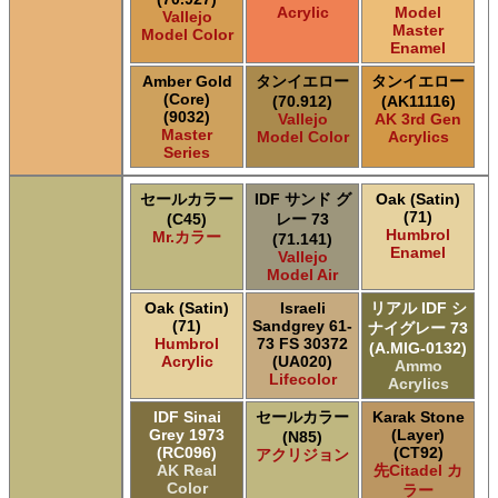
Acrylic
Model
Vallejo
Master
Model Color
Enamel
Amber Gold
タンイエロー
タンイエロー
(Core)
(70.912)
(AK11116)
(9032)
Vallejo
AK 3rd Gen
Master
Model Color
Acrylics
Series
セールカラー
IDF サンド グ
Oak (Satin)
(71)
(C45)
レー 73
Humbrol
Mr.カラー
(71.141)
Enamel
Vallejo
Model Air
Oak (Satin)
Israeli
リアル IDF シ
(71)
Sandgrey 61-
ナイグレー 73
Humbrol
73 FS 30372
(A.MIG-0132)
Acrylic
(UA020)
Ammo
Lifecolor
Acrylics
IDF Sinai
セールカラー
Karak Stone
Grey 1973
(Layer)
(N85)
(RC096)
(CT92)
アクリジョン
AK Real
先Citadel カ
Color
ラー