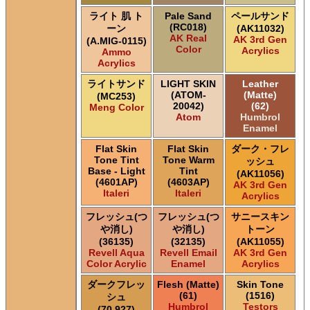
ライト 肌 ト
Pale Sand
ペールサンド
(RC018)
ーン
(AK11032)
AK Real
AK 3rd Gen
(A.MIG-0115)
Color
Acrylics
Ammo
Acrylics
ライトサンド
LIGHT SKIN
Leather
(ATOM-
(Matte)
(MC253)
20042)
(62)
Meng Color
Atom
Humbrol
Enamel
Flat Skin
Flat Skin
ダーク・フレ
Tone Tint
Tone Warm
ッシュ
Base - Light
Tint
(AK11056)
(4601AP)
(4603AP)
AK 3rd Gen
Italeri
Italeri
Acrylics
フレッシュ(つ
フレッシュ(つ
サニースキン
や消し)
や消し)
トーン
(36135)
(32135)
(AK11055)
Revell Aqua
Revell Email
AK 3rd Gen
Color Acrylic
Enamel
Acrylics
ダークフレッ
Flesh (Matte)
Skin Tone
(61)
(1516)
シュ
Humbrol
Testors
(70.927)