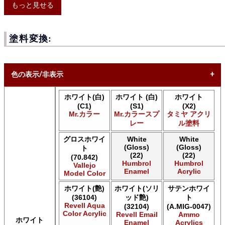
もっと見せる
塗料変換:
色の表示/非表示
ホワイト(白)
ホワイト (白)
ホワイト
* ボックスをオン/オフにして、同等の色を見つけやすくしま
(C1)
(S1)
(X2)
す。
Mr.カラー
Mr.カラースプ
タミヤ アクリ
レー
ル塗料
Uncheck ALL
AK INTERACTIVE AK 3rd Gen Acrylics
グロスホワイ
White
White
(Gloss)
(Gloss)
AK INTERACTIVE AK Acrylics
ト
(22)
(22)
(70.842)
AK INTERACTIVE AK Extreme Metal
Humbrol
Humbrol
Vallejo
AK INTERACTIVE AK Real Color
Enamel
Acrylic
Model Color
AK INTERACTIVE 新 Real Color
ホワイト(艶)
ホワイト(ソリ
サテンホワイ
ALCLAD II ALCLAD II
(36104)
ッド艶)
ト
Acrylicos Vallejo Vallejo Diorama FX
Revell Aqua
(32104)
(A.MIG-0047)
Acrylicos Vallejo Vallejo Game Air
Color Acrylic
Revell Email
Ammo
Acrylicos Vallejo Vallejo Game Color
ホワイト
Enamel
Acrylics