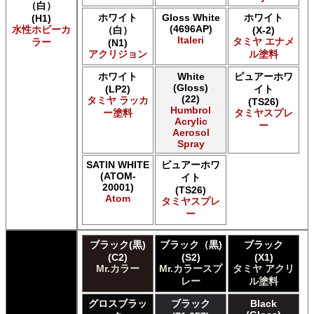
（白）
Acrylicos Vallejo Vallejo Hobby Paint スプレー
ホワイト
Gloss White
ホワイト
(H1)
Acrylicos Vallejo Vallejo Liquid Gold
(4696AP)
水性ホビーカ
（白）
(X-2)
Acrylicos Vallejo Vallejo Mecha Color
Italeri
タミヤ エナメ
ラー
(N1)
Acrylicos Vallejo Vallejo Metal Color
アクリジョン
ル塗料
Acrylicos Vallejo Vallejo Model Air
Acrylicos Vallejo Vallejo Model Color
ホワイト
White
ピュアーホワ
(Gloss)
(LP2)
イト
Acrylicos Vallejo Vallejo Panzer Aces
(22)
タミヤ ラッカ
(TS26)
Acrylicos Vallejo Vallejo Pigment FX
Humbrol
ー塗料
タミヤスプレ
Acrylicos Vallejo Vallejo Premium カラー
Acrylic
ー
Aerosol
Acrylicos Vallejo Vallejo Wash FX
Spray
Acrylicos Vallejo Vallejo Weathering FX
Acrylicos Vallejo Vallejo Xpress カラー
SATIN WHITE
ピュアーホワ
E7 Paints E7 Paints
(ATOM-
イト
20001)
E7 Paints Humbrol Acrylic Aerosol Spray
(TS26)
Atom
タミヤスプレ
Games Workshop Limited Citadel Air
ー
Games Workshop Limited Citadel Spray
Games Workshop Limited Citadelカラー
ブラック(黒)
ブラック（黒)
ブラック
Games Workshop Limited 先Citadel カラー
(C2)
(S2)
(X1)
HATAKA HOBBY Hataka
Mr.カラー
Mr.カラースプ
タミヤ アクリ
Humbrol - Hornby Hobbies Humbrol Acrylic
レー
ル塗料
Humbrol of Hornby Hobbies Humbrol Enamel
ICM ICM Paints
グロスブラッ
ブラック
Black