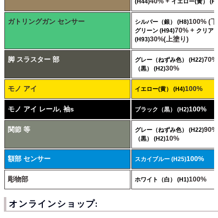
40% +
(H44)
イエロー(黄） (H4
ガトリングガン センサー
100% (
シルバー（銀） (H8)
70% +
グリーン (H94)
クリア
30%(上塗り)
(H93)
脚 スラスター 部
70%
グレー（ねずみ色） (H22)
30%
（黒） (H2)
モノ アイ
100%
イエロー(黄） (H4)
モノ アイ レール, 袖s
100%
ブラック（黒） (H2)
関節 等
90%
グレー（ねずみ色） (H22)
10%
（黒） (H2)
額部 センサー
100%
スカイブルー (H25)
彫物部
100%
ホワイト（白） (H1)
オンラインショップ: