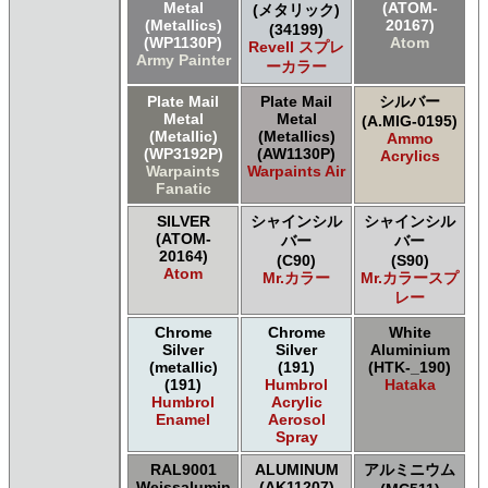
Metal
(ATOM-
(メタリック)
(Metallics)
20167)
(34199)
(WP1130P)
Atom
Revell スプレ
Army Painter
ーカラー
Plate Mail
Plate Mail
シルバー
Metal
Metal
(A.MIG-0195)
(Metallic)
(Metallics)
Ammo
(WP3192P)
(AW1130P)
Acrylics
Warpaints
Warpaints Air
Fanatic
SILVER
シャインシル
シャインシル
(ATOM-
バー
バー
20164)
(C90)
(S90)
Atom
Mr.カラー
Mr.カラースプ
レー
Chrome
Chrome
White
Silver
Silver
Aluminium
(metallic)
(191)
(HTK-_190)
(191)
Humbrol
Hataka
Humbrol
Acrylic
Enamel
Aerosol
Spray
RAL9001
ALUMINUM
アルミニウム
Weissalumin
(AK11207)