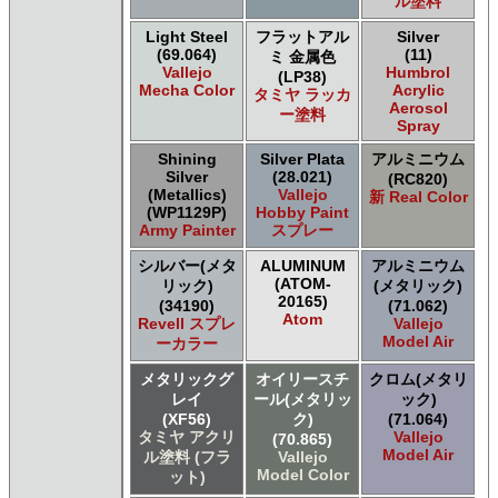
ル塗料
Light Steel
フラットアル
Silver
(69.064)
(11)
ミ 金属色
Vallejo
Humbrol
(LP38)
Mecha Color
Acrylic
タミヤ ラッカ
Aerosol
ー塗料
Spray
Shining
Silver Plata
アルミニウム
Silver
(28.021)
(RC820)
(Metallics)
Vallejo
新 Real Color
(WP1129P)
Hobby Paint
Army Painter
スプレー
シルバー(メタ
ALUMINUM
アルミニウム
(ATOM-
リック)
(メタリック)
20165)
(34190)
(71.062)
Atom
Revell スプレ
Vallejo
Model Air
ーカラー
メタリックグ
オイリースチ
クロム(メタリ
レイ
ール(メタリッ
ック)
(XF56)
ク)
(71.064)
タミヤ アクリ
Vallejo
(70.865)
Model Air
ル塗料 (フラ
Vallejo
Model Color
ット)