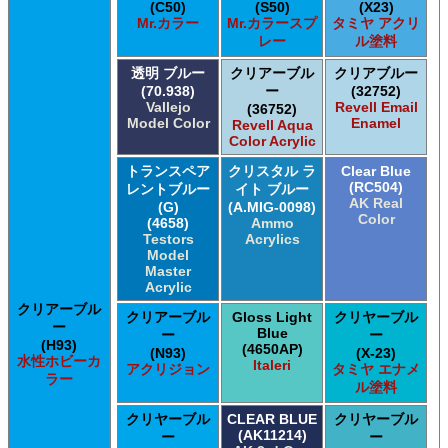
(C50)
(S50)
(X23)
Mr.カラー
Mr.カラースプ
タミヤ アクリ
レー
ル塗料
透明 ブルー
クリアーブル
クリアブルー
(70.938)
ー
(32752)
Vallejo
Revell Email
(36752)
Model Color
Enamel
Revell Aqua
Color Acrylic
トランスペア
クリスタル ラ
Clear Blue
(RC504)
レントブルー
イト ブルー
AK Real
(G)
(A.MIG-0098)
Color
(4658)
Ammo
Testors
Acrylics
Model
Master
Acrylic
クリアーブル
クリアーブル
Gloss Light
クリヤーブル
ー
Blue
ー
ー
(H93)
(4650AP)
(N93)
(X-23)
水性ホビーカ
Italeri
アクリジョン
タミヤ エナメ
ラー
ル塗料
クリヤーブル
CLEAR BLUE
クリヤーブル
(AK11214)
ー
ー