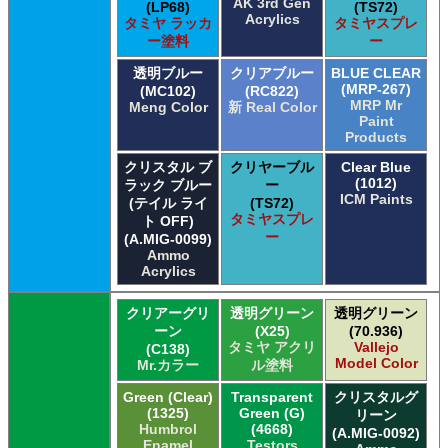
AK 3rd Gen
(LP68)
(TS72)
Acrylics
タミヤ ラッカ
タミヤスプレ
ー塗料
ー
透明ブルー
クリアブルー
BLUE CLEAR
(MRP-267)
(MC102)
(RC822)
MRP Mr
Meng Color
新 Real Color
Paint
Products
クリスタル ブ
クリヤーブル
Clear Blue
(1012)
ラック ブルー
ー
ICM Paints
(テイル ライ
(TS72)
タミヤスプレ
ト OFF)
ー
(A.MIG-0099)
Ammo
Acrylics
クリアーグリ
透明グリーン
透明グリーン
ーン
(X25)
(70.936)
タミヤ アクリ
Vallejo
(C138)
Model Color
Mr.カラー
ル塗料
Green (Clear)
Transparent
クリスタルグ
(1325)
Green (G)
リーン
Humbrol
(4668)
(A.MIG-0092)
Enamel
Testors