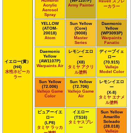
Humbrol
(WP1107P)
Revell スプレ
Acrylic
Army Painter
ーカラー
Aerosol
Spray
YELLOW
Sun Yellow
Daemonic
(ATOM-
(Core)
Yellow
20018)
(9008)
(WP3093P)
Atom
Master
Warpaints
Series
Fanatic
Daemonic
レモンイエロ
ディープイェ
Yellow
ー
ロー
(AW1107P)
イエロー(黄）
(X8)
(70.915)
Warpaints Air
(H4)
タミヤ アクリ
Vallejo
水性ホビーカ
Model Color
ル塗料
ラー
Sun Yellow
Sun Yellow
レモンイエロ
(72.006)
(72.706)
ー
Vallejo Game
Vallejo Game
(X-8)
Color
Air
タミヤ エナメ
ル塗料
ピュアーイエ
イエロー
Sun Yellow
Amarillo
ロー
(TS16)
Soleado
タミヤスプレ
(LP8)
(28.018)
タミヤ ラッカ
ー
Vallejo
ー塗料