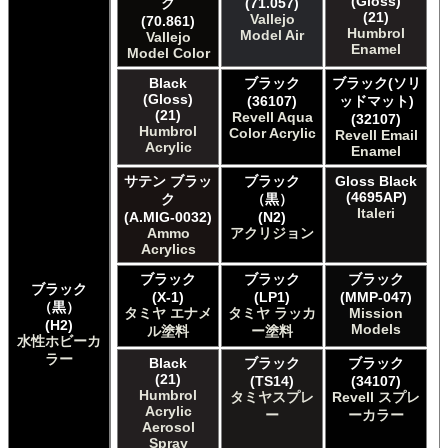
(Gloss)
ク
(71.057)
Italeri Italeri
(21)
Vallejo
(70.861)
Lifecolor Lifecolor
Humbrol
Model Air
Vallejo
Meng Meng Color
Enamel
Model Color
Mig Jimenez Ammo Acrylics
Black
ブラック
ブラック(ソリ
Mig Jimenez Atom
(Gloss)
(36107)
ッドマット)
Mission Models Mission Models
(21)
Revell Aqua
(32107)
Mr. Paint MRP Mr Paint Products
Humbrol
Color Acrylic
Revell Email
Repear Miniatures Master Series
Acrylic
Enamel
Revell of Germany Revell Aqua Color Acrylic
サテン ブラッ
ブラック
Gloss Black
Revell of Germany Revell Email Enamel
(4695AP)
ク
（黒）
Revell of Germany Revell スプレーカラー
Italeri
(A.MIG-0032)
(N2)
Testors of Rust-Oleum Group Testors Model Master
Ammo
アクリジョン
Acrylic
Acrylics
Testors of Rust-Oleum Group Testors Model Master
ブラック
ブラック
ブラック
Enamel
ブラック
(X-1)
(LP1)
(MMP-047)
The Army Painter Army Painter
（黒）
タミヤ エナメ
タミヤ ラッカ
Mission
The Army Painter Speedpaint
(H2)
Models
ル塗料
ー塗料
水性ホビーカ
The Army Painter Warpaints Air
ラー
The Army Painter Warpaints Fanatic
Black
ブラック
ブラック
(21)
(TS14)
(34107)
The Scale Modellers Supply Master Series Paints Bones
Humbrol
タミヤスプレ
Revell スプレ
The Scale Modellers Supply SMS
Acrylic
ー
ーカラー
Xtracolor Xtracolor
Aerosol
ガイアノーツ ガイア エナメル カラー
Spray