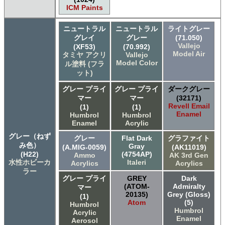
ICM Paints
ニュートラル
ニュートラル
ライトグレー
グレイ
グレー
(71.050)
Vallejo
(XF53)
(70.992)
Model Air
タミヤ アクリ
Vallejo
Model Color
ル塗料 (フラ
ット)
グレー プライ
グレー プライ
ダークグレー
マー
マー
(32171)
Revell Email
(1)
(1)
Enamel
Humbrol
Humbrol
Enamel
Acrylic
グレー（ねず
グレー
Flat Dark
グラファイト
み色）
Gray
(A.MIG-0059)
(AK11019)
(H22)
(4754AP)
Ammo
AK 3rd Gen
水性ホビーカ
Italeri
Acrylics
Acrylics
ラー
グレー プライ
GREY
Dark
(ATOM-
Admiralty
マー
20135)
Grey (Gloss)
(1)
Atom
(5)
Humbrol
Humbrol
Acrylic
Enamel
Aerosol