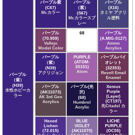
パープル紫
パープル
パープル
(C67)
（紫）
(X16)
Mr.カラー
タミヤ アクリ
(S67)
Mr.カラースプ
ル塗料
レー
パープル
68
パープル
(70.959)
(A.MIG-0127)
Vallejo
Ammo
Model Color
Acrylics
パープル
PURPLE
パープルバイ
(ATOM-
（紫）
オレット
20151)
(N39)
(32353)
Atom
アクリジョン
Revell Email
パープル
Enamel
（紫）
(H39)
パープル
パープル(光
Xereus
水性ホビーカ
Purple
(AK11073)
沢)
ラー
(Layer)
AK 3rd Gen
(68)
(CT197)
Acrylics
Humbrol
先Citadel カ
Acrylic
ラー
Hexed
BLUE
LICHE
Lichen
VIOLET
PURPLE
(72.015)
(AK11070)
(OC55)