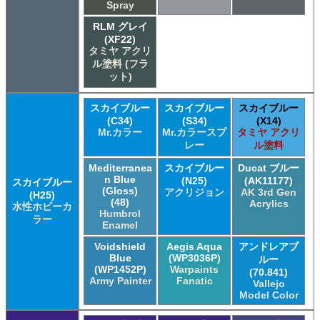
Spray
RLM グレイ
(XF22)
タミヤ アクリ
ル塗料 (フラ
ット)
スカイブルー
スカイブルー
スカイブルー
(C34)
(S34)
(X14)
Mr.カラー
Mr.カラースプ
タミヤ アクリ
レー
ル塗料
Mediterranea
スカイブルー
Ducat ブルー
n Blue
(N25)
(AK11177)
スカイブルー
(Gloss)
アクリジョン
AK 3rd Gen
(H25)
(48)
Acrylics
水性ホビーカ
Humbrol
ラー
Enamel
Voidshield
Aegis Aqua
アンドレアブ
Blue
(WP3036P)
ルー
(WP1452P)
Warpaints
(70.841)
Army Painter
Fanatic
Vallejo
Model Color