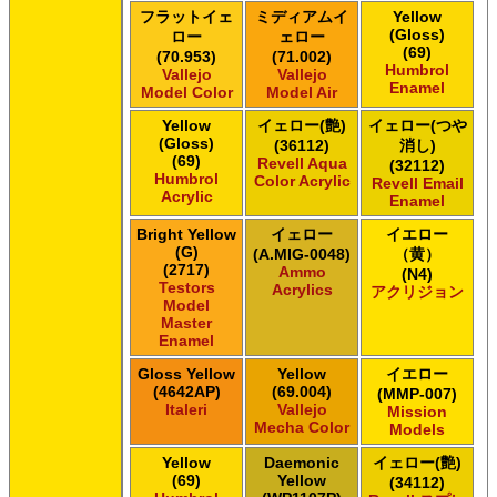
ＧＳＩクレオス Mr.メタリックカラーGX
フラットイェ
ミディアムイ
Yellow
ＧＳＩクレオス Mr.メタルカラー
(Gloss)
ロー
ェロー
(69)
ＧＳＩクレオス アクリジョン
(70.953)
(71.002)
Humbrol
Vallejo
Vallejo
ＧＳＩクレオス ガンダムカラー
Enamel
Model Color
Model Air
ＧＳＩクレオス ガンダムカラー
ＧＳＩクレオス ガンダムカラースプレー
Yellow
イェロー(艶)
イェロー(つや
(Gloss)
(36112)
消し)
ＧＳＩクレオス ガンダムカラースプレー
(69)
Revell Aqua
(32112)
ＧＳＩクレオス ガンダムマーカー
Humbrol
Color Acrylic
Revell Email
ＧＳＩクレオス 水性ホビーカラー
Acrylic
Enamel
Bright Yellow
イェロー
イエロー
(G)
(A.MIG-0048)
（黄）
(2717)
Ammo
(N4)
Testors
Acrylics
アクリジョン
Model
Master
Enamel
Gloss Yellow
Yellow
イエロー
(4642AP)
(69.004)
(MMP-007)
Italeri
Vallejo
Mission
Mecha Color
Models
Yellow
Daemonic
イェロー(艶)
(69)
Yellow
(34112)