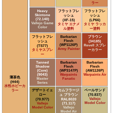
ラー
Heavy
フラットフレ
フラットフレ
Skintone
ッシュ
ッシュ
(72.140)
(XF-15)
(LP66)
Vallejo Game
タミヤ エナメ
タミヤ ラッカ
Color
ル塗料
ー塗料
フラットフレ
Barbarian
ブラウン
Flesh
ッシュ
(34185)
(WP1126P)
Revell スプレ
(TS77)
Army Painter
タミヤスプレ
ーカラー
ー
Tanned
Barbarian
Barbarian
Shadow
Flesh
Flesh
(Core)
(WP3147P)
(AW1126P)
(9043)
Warpaints
Warpaints Air
薄茶色
Master
Fanatic
(H44)
Series
水性ホビーカ
デザートイェ
カムフラージ
ペールサンド
ラー
ロー
ュ ブラウン
(70.837)
Vallejo
(70.977)
RAL8020
Model Color
Vallejo
(71.117)
Model Color
Vallejo
Model Air