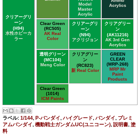
Ammo
Model
Acrylics
Master
Acrylic
クリアーグリ
ーン
Clear Green
クリアーグリ
クリアグリー
(H94)
(RC505)
ーン
ン
水性ホビーカ
AK Real
(N94)
(AK11216)
Color
ラー
アクリジョン
AK 3rd Gen
Acrylics
透明グリーン
クリアグリー
GREEN
CLEAR
(MC104)
ン
(MRP-268)
Meng Color
(RC823)
MRP Mr
新 Real Color
Paint
Products
Clear Green
(1014)
ICM Paints
ラベル:
1/144
,
P-バンダイ
,
ハイグレード
,
バンダイ
,
プレミ
アムバンダイ
,
機動戦士ガンダムUC(ユニコーン)
,
説明書
,
塗
料