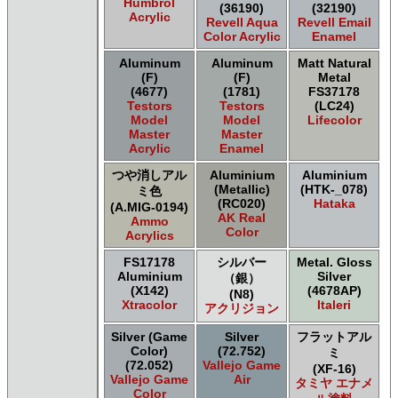
Humbrol
(36190)
(32190)
Acrylic
Revell Aqua
Revell Email
Color Acrylic
Enamel
Aluminum
Aluminum
Matt Natural
(F)
(F)
Metal
(4677)
(1781)
FS37178
Testors
Testors
(LC24)
Model
Model
Lifecolor
Master
Master
Acrylic
Enamel
つや消しアル
Aluminium
Aluminium
(Metallic)
(HTK-_078)
ミ色
(RC020)
Hataka
(A.MIG-0194)
AK Real
Ammo
Color
Acrylics
FS17178
シルバー
Metal. Gloss
Aluminium
Silver
（銀）
(X142)
(4678AP)
(N8)
Xtracolor
Italeri
アクリジョン
Silver (Game
Silver
フラットアル
Color)
(72.752)
ミ
(72.052)
Vallejo Game
(XF-16)
Vallejo Game
Air
タミヤ エナメ
Color