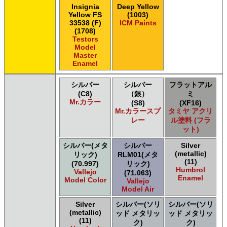
Insignia
Deep Yellow
Yellow FS
(1003)
33538 (F)
ICM Paints
(1708)
Testors
Model
Master
Enamel
シルバー
シルバー
フラットアル
(C8)
（銀）
ミ
Mr.カラー
(S8)
(XF16)
Mr.カラースプ
タミヤ アクリ
レー
ル塗料 (フラ
ット)
シルバー(メタ
シルバー
Silver
(metallic)
リック)
RLM01(メタ
(11)
(70.997)
リック)
Humbrol
Vallejo
(71.063)
Enamel
Model Color
Vallejo
Model Air
Silver
シルバー(ソリ
シルバー(ソリ
(metallic)
ッド メタリッ
ッド メタリッ
(11)
ク)
ク)