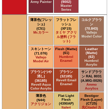
Army Painter
(9002)
Master
Series
薄茶色(フレッ
フラットフレ
コルクブラウ
シュ)
ッシュ
ン
(C51)
(XF15)
(70.843)
Mr.カラー
タミヤ アクリ
Vallejo
Model Color
ル塗料 (フラ
ット)
スキントーン
Flesh (Matte)
Leather
(61)
(Matte)
(71.076)
Humbrol
(62)
Vallejo
Enamel
Humbrol
Model Air
Acrylic
ブラウン(つや
ブラウン
サンドブラウ
消し)
(32185)
ン RAL 8031
Revell Email
(36185)
(A.MIG-0026)
Enamel
Revell Aqua
Ammo
Color Acrylic
Acrylics
薄茶色
Flat Light
Bestigor
Flesh
Flesh (Layer)
(N44)
(4390AP)
(CT25)
アクリジョン
Italeri
先Citadel カ