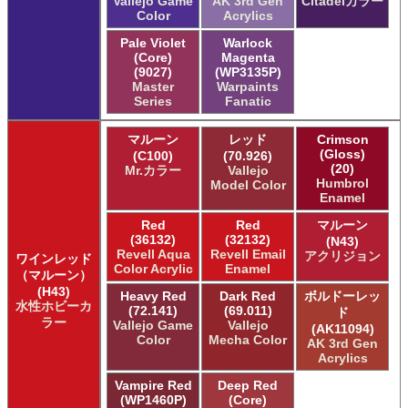
Vallejo Game
AK 3rd Gen
Citadelカラー
Color
Acrylics
Pale Violet
Warlock
(Core)
Magenta
(9027)
(WP3135P)
Master
Warpaints
Series
Fanatic
マルーン
レッド
Crimson
(Gloss)
(C100)
(70.926)
(20)
Mr.カラー
Vallejo
Humbrol
Model Color
Enamel
Red
Red
マルーン
(36132)
(32132)
(N43)
Revell Aqua
Revell Email
アクリジョン
ワインレッド
Color Acrylic
Enamel
（マルーン）
(H43)
Heavy Red
Dark Red
ボルドーレッ
水性ホビーカ
(72.141)
(69.011)
ド
ラー
Vallejo Game
Vallejo
(AK11094)
Color
Mecha Color
AK 3rd Gen
Acrylics
Vampire Red
Deep Red
(WP1460P)
(Core)