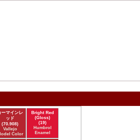
カーマインレ
Bright Red
(Gloss)
ッド
(19)
(70.908)
Humbrol
Vallejo
Enamel
odel Color