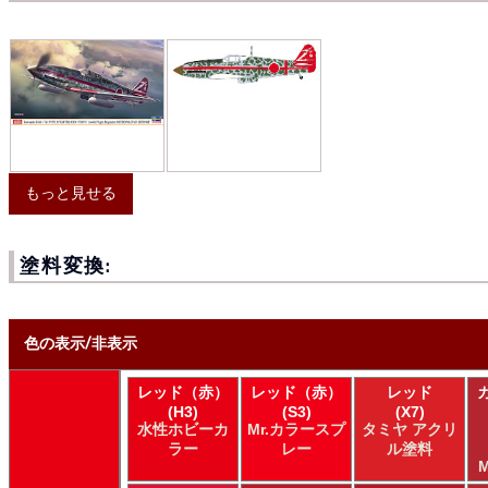
もっと見せる
塗料変換:
色の表示/非表示
レッド（赤）
レッド（赤）
レッド
* ボックスをオン/オフにして、同等の色を見つけやすくします。
(H3)
(S3)
(X7)
水性ホビーカ
Mr.カラースプ
タミヤ アクリ
Uncheck ALL
ラー
レー
ル塗料
AK INTERACTIVE AK 3rd Gen Acrylics
M
AK INTERACTIVE AK Acrylics