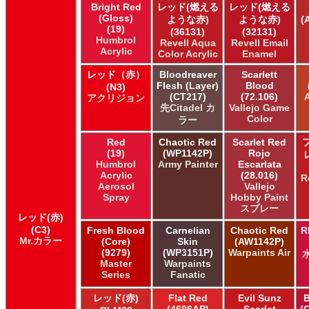
Bright Red
レッド(燃える
レッド(燃える
AK INTERACTIVE AK Extreme Metal
(Gloss)
ような赤)
ような赤)
(
AK INTERACTIVE AK Real Color
(19)
(36131)
(32131)
AK INTERACTIVE 新 Real Color
Humbrol
Revell Aqua
Revell Email
Acrylic
ALCLAD II ALCLAD II
Color Acrylic
Enamel
Acrylicos Vallejo Vallejo Diorama FX
レッド（赤）
Bloodreaver
Scarlett
Acrylicos Vallejo Vallejo Game Air
Flesh (Layer)
Blood
(N3)
Acrylicos Vallejo Vallejo Game Color
(CT217)
(72.106)
アクリジョン
Acrylicos Vallejo Vallejo Hobby Paint スプレー
先Citadel カ
Vallejo Game
Color
ラー
Acrylicos Vallejo Vallejo Liquid Gold
Acrylicos Vallejo Vallejo Mecha Color
Red
Chaotic Red
Scarlet Red
Acrylicos Vallejo Vallejo Metal Color
(19)
(WP1142P)
Rojo
Acrylicos Vallejo Vallejo Model Air
Humbrol
Army Painter
Escarlata
Acrylic
(28.016)
Acrylicos Vallejo Vallejo Model Color
R
Aerosol
Vallejo
Acrylicos Vallejo Vallejo Panzer Aces
Spray
Hobby Paint
Acrylicos Vallejo Vallejo Pigment FX
スプレー
レッド(赤)
Acrylicos Vallejo Vallejo Premium カラー
(C3)
Fresh Blood
Carnelian
Chaotic Red
R
Acrylicos Vallejo Vallejo Wash FX
Mr.カラー
(Core)
Skin
(AW1142P)
Acrylicos Vallejo Vallejo Weathering FX
(9279)
(WP3151P)
Warpaints Air
Acrylicos Vallejo Vallejo Xpress カラー
Master
Warpaints
Series
Fanatic
E7 Paints E7 Paints
E7 Paints Humbrol Acrylic Aerosol Spray
レッド(赤)
Flat Red
Evil Sunz
B
Games Workshop Limited Citadel Air
(4606AP)
Scarlet
(