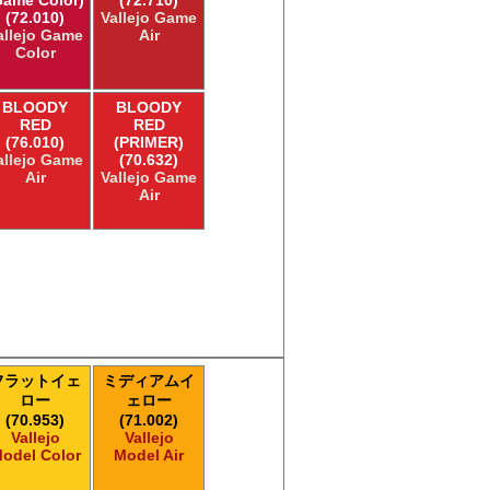
(72.010)
Vallejo Game
allejo Game
Air
Color
BLOODY
BLOODY
RED
RED
(76.010)
(PRIMER)
allejo Game
(70.632)
Air
Vallejo Game
Air
フラットイェ
ミディアムイ
ロー
ェロー
(70.953)
(71.002)
Vallejo
Vallejo
odel Color
Model Air