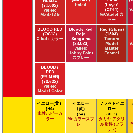
RLM23
Games Workshop Limited Citadel Spray
Italeri
(Layer)
(71.003)
Games Workshop Limited Citadelカラー
(CT64)
V
Vallejo
先Citadel カ
Model Air
Games Workshop Limited 先Citadel カラー
ラー
HATAKA HOBBY Hataka
Humbrol - Hornby Hobbies Humbrol Acrylic
BLOOD RED
Bloody Red
Red (Gloss)
Humbrol of Hornby Hobbies Humbrol Enamel
(OC12)
Rojo
(1503)
Citadelカラー
Sanguina
Testors
ICM ICM Paints
(28.023)
Model
V
Italeri Italeri
Vallejo
Master
Lifecolor Lifecolor
Hobby Paint
Enamel
Meng Meng Color
スプレー
Mig Jimenez Ammo Acrylics
BLOODY
Mig Jimenez Atom
RED
Mission Models Mission Models
(PRIMER)
Mr. Paint MRP Mr Paint Products
(70.632)
Vallejo
Repear Miniatures Master Series
Model Color
Revell of Germany Revell Aqua Color Acrylic
Revell of Germany Revell Email Enamel
イエロー(黄）
イエロー
フラットイエ
Revell of Germany Revell スプレーカラー
(H4)
（黄）
ロー
Testors of Rust-Oleum Group Testors Model Master Acrylic
水性ホビーカ
(S4)
(XF3)
Testors of Rust-Oleum Group Testors Model Master Enamel
ラー
Mr.カラースプ
タミヤ アクリ
The Army Painter Army Painter
M
レー
ル塗料 (フラ
The Army Painter Speedpaint
ット)