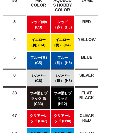
No
MR
AQUEOU
NAME
COLOR
S HOBBY
COLOR
3
RED
レッド(赤)
レッド
(C3)
（赤） (H3)
4
YELLOW
イエロー
イエロー
(黄) (C4)
(黄） (H4)
5
BLUE
ブルー(青)
ブルー
(C5)
（紺） (H5)
8
SILVER
シルバー
シルバー
(C8)
（銀） (H8)
33
FLAT
つや消しブ
つや消しブ
BLACK
ラック 黒
ラック
(C33)
(H12)
47
CLEAR
クリアーレ
クリアーレ
RED
ッド (C47)
ッド (H90)