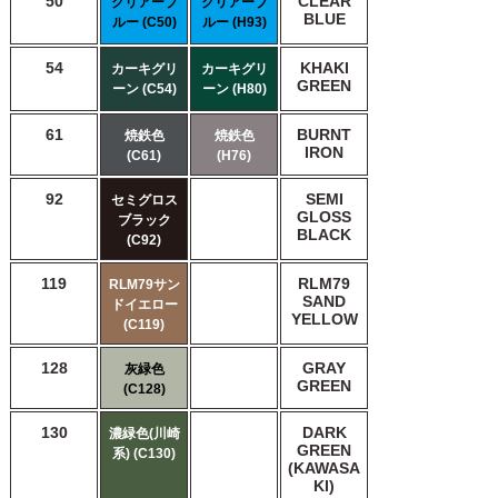
50
CLEAR
クリアーブ
クリアーブ
BLUE
ルー (C50)
ルー (H93)
54
KHAKI
カーキグリ
カーキグリ
GREEN
ーン (C54)
ーン (H80)
61
BURNT
焼鉄色
焼鉄色
IRON
(C61)
(H76)
92
SEMI
セミグロス
GLOSS
ブラック
BLACK
(C92)
119
RLM79
RLM79サン
SAND
ドイエロー
YELLOW
(C119)
128
GRAY
灰緑色
GREEN
(C128)
130
DARK
濃緑色(川崎
GREEN
系) (C130)
(KAWASA
KI)