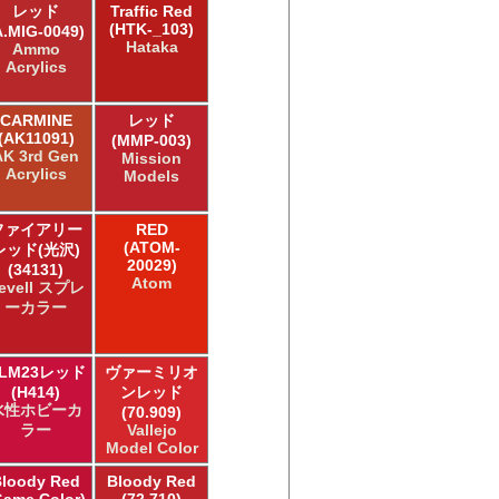
レッド
Traffic Red
(HTK-_103)
A.MIG-0049)
Hataka
Ammo
Acrylics
CARMINE
レッド
(AK11091)
(MMP-003)
AK 3rd Gen
Mission
Acrylics
Models
ファイアリー
RED
(ATOM-
レッド(光沢)
20029)
(34131)
Atom
evell スプレ
ーカラー
LM23レッド
ヴァーミリオ
(H414)
ンレッド
水性ホビーカ
(70.909)
ラー
Vallejo
Model Color
loody Red
Bloody Red
Game Color)
(72.710)