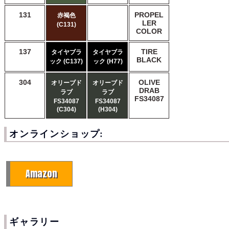
131
PROPEL
赤褐色
LER
(C131)
COLOR
137
TIRE
タイヤブラ
タイヤブラ
BLACK
ック (C137)
ック (H77)
304
OLIVE
オリーブド
オリーブド
DRAB
ラブ
ラブ
FS34087
FS34087
FS34087
(C304)
(H304)
オンラインショップ:
Amazon
ギャラリー