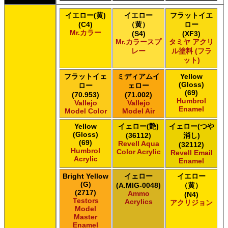
ＧＳＩクレオス Mr.カラー スーパーメタリック 2
イエロー(黄)
イエロー
フラットイエ
ＧＳＩクレオス Mr.カラースプレー
(C4)
（黄）
ロー
ＧＳＩクレオス Mr.クリアカラーGX
Mr.カラー
(S4)
(XF3)
ＧＳＩクレオス Mr.クリスタルカラー
Mr.カラースプ
タミヤ アクリ
レー
ル塗料 (フラ
ＧＳＩクレオス Mr.サーフェイサー/プライマー
ット)
ＧＳＩクレオス Mr.トップコート
ＧＳＩクレオス Mr.メタリックカラーGX
フラットイェ
ミディアムイ
Yellow
ＧＳＩクレオス Mr.メタルカラー
(Gloss)
ロー
ェロー
(69)
ＧＳＩクレオス アクリジョン
(70.953)
(71.002)
Humbrol
Vallejo
Vallejo
ＧＳＩクレオス ガンダムカラー
Enamel
Model Color
Model Air
ＧＳＩクレオス ガンダムカラー
ＧＳＩクレオス ガンダムカラースプレー
Yellow
イェロー(艶)
イェロー(つや
(Gloss)
(36112)
消し)
ＧＳＩクレオス ガンダムカラースプレー
(69)
Revell Aqua
(32112)
ＧＳＩクレオス ガンダムマーカー
Humbrol
Color Acrylic
Revell Email
ＧＳＩクレオス 水性ホビーカラー
Acrylic
Enamel
Bright Yellow
イェロー
イエロー
(G)
(A.MIG-0048)
（黄）
(2717)
Ammo
(N4)
Testors
Acrylics
アクリジョン
Model
Master
Enamel