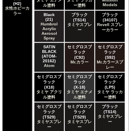
タミヤ エナメ
タミヤ ラッカ
Mission
The Army Painter Speedpaint
(H2)
Models
ル塗料
ー塗料
水性ホビーカ
The Army Painter Warpaints Air
ラー
The Army Painter Warpaints Fanatic
Black
ブラック
ブラック
(21)
(TS14)
(34107)
The Scale Modellers Supply Master Series Paints Bones
Humbrol
タミヤスプレ
Revell スプレ
The Scale Modellers Supply SMS
Acrylic
ー
ーカラー
Xtracolor Xtracolor
Aerosol
ガイアノーツ ガイア エナメル カラー
Spray
ガイアノーツ ガイアカラー
SATIN
セミグロスブ
セミグロスブ
タミヤ タミヤ アクリル塗料
BLACK
ラック
ラック
タミヤ タミヤ アクリル塗料 (フラット)
(ATOM-
(C92)
(S92)
20162)
Mr.カラー
Mr.カラースプ
タミヤ タミヤ エアーモデルスプレー
Atom
レー
タミヤ タミヤ エナメル塗料
タミヤ タミヤ トップコート/サーフェイサー/プライマー
セミグロスブ
セミグロスブ
セミグロスブ
タミヤ タミヤ ラッカー塗料
ラック
ラック
ラック
タミヤ タミヤスプレー
(X18)
(X-18)
(LP5)
タミヤ アクリ
タミヤ エナメ
タミヤ ラッカ
タミヤ タミヤスプレー
ル塗料
ル塗料
ー塗料
タミヤ タミヤスプレーAS
ＧＳＩクレオス Master Series Paints Pathfinder
セミグロスブ
セミグロスブ
ブラック
ＧＳＩクレオス Mr.カラー
ラック
ラック
(TS14)
タミヤスプレ
(TS29)
(TS29)
ＧＳＩクレオス Mr.カラー GX
タミヤスプレ
タミヤスプレ
ー
ＧＳＩクレオス Mr.カラー 色ノ源
ー
ー
ＧＳＩクレオス Mr.カラー スーパーメタリック