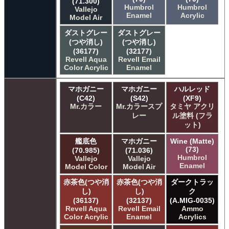
(71.300)
Humbrol
Humbrol
Vallejo
Enamel
Acrylic
Model Air
ダストグレー
ダストグレー
(つや消し)
(つや消し)
(36177)
(32177)
Revell Aqua
Revell Email
Color Acrylic
Enamel
マホガニー
マホガニー
ハルレッド
(C42)
(S42)
(XF9)
Mr.カラー
Mr.カラースプ
タミヤ アクリ
レー
ル塗料 (フラ
ット)
艦底色
マホガニー
Wine (Matte)
(73)
(70.985)
(71.036)
Humbrol
Vallejo
Vallejo
Enamel
Model Color
Model Air
赤茶色(つや消
赤茶色(つや消
ダークトラッ
し)
し)
ク
(36137)
(32137)
(A.MIG-0035)
Revell Aqua
Revell Email
Ammo
Color Acrylic
Enamel
Acrylics