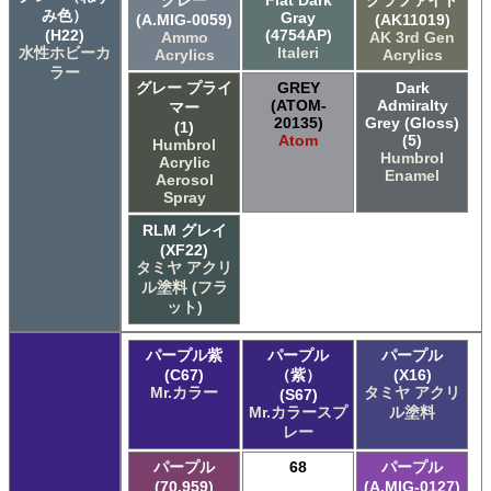
グレー
Flat Dark
グラファイト
み色）
Gray
(A.MIG-0059)
(AK11019)
(H22)
(4754AP)
Ammo
AK 3rd Gen
水性ホビーカ
Italeri
Acrylics
Acrylics
ラー
グレー プライ
GREY
Dark
(ATOM-
Admiralty
マー
20135)
Grey (Gloss)
(1)
Atom
(5)
Humbrol
Humbrol
Acrylic
Enamel
Aerosol
Spray
RLM グレイ
(XF22)
タミヤ アクリ
ル塗料 (フラ
ット)
パープル紫
パープル
パープル
(C67)
（紫）
(X16)
Mr.カラー
タミヤ アクリ
(S67)
Mr.カラースプ
ル塗料
レー
パープル
68
パープル
(70.959)
(A.MIG-0127)