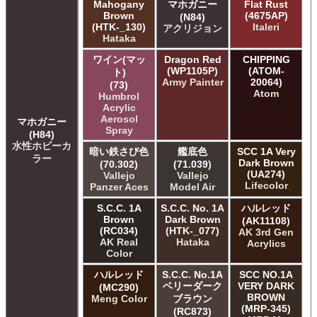
Mahogany
マホガニー
Flat Rust
Brown
(4675AP)
(N84)
(HTK-_130)
Italeri
アクリジョン
Hataka
ワイン(マッ
Dragon Red
CHIPPING
(WP1105P)
(ATOM-
ト)
Army Painter
20064)
(73)
Atom
Humbrol
Acrylic
Aerosol
マホガニー
Spray
(H84)
水性ホビーカ
暗い鉄さび色
艦底色
SCC 1A Very
ラー
Dark Brown
(70.302)
(71.039)
(UA274)
Vallejo
Vallejo
Lifecolor
Panzer Aces
Model Air
S.C.C. 1A
S.C.C. No. 1A
ハルレッド
Brown
Dark Brown
(AK11108)
(RC034)
(HTK-_077)
AK 3rd Gen
AK Real
Hataka
Acrylics
Color
ハルレッド
S.C.C. No.1A
SCC NO.1A
ベリーダーク
VERY DARK
(MC290)
BROWN
Meng Color
ブラウン
(MRP-345)
(RC873)