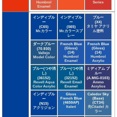
Humbrol
Series
Enamel
インディブル
インディブル
ブルー
ー
ー
(X4)
タミヤ アクリ
(C65)
(S65)
Mr.カラー
Mr.カラースプ
ル塗料
レー
ダークブルー
French Blue
French Blue
(Gloss)
(Gloss)
(70.930)
(14)
(14)
Vallejo
Humbrol
Humbrol
Model Color
Enamel
Acrylic
ブルー(つや消
ブルー(つや消
ミディアム ブ
し)
し)
ルー
(36152)
(32152)
(A.MIG-0103)
Revell Aqua
Revell Email
Ammo
Color Acrylic
Enamel
Acrylics
インディブル
Gloss
Caledor Sky
French Blue
(Base)
ー
(4659AP)
(CT34)
(N15)
Italeri
先Citadel カ
アクリジョン
ラー