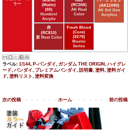
Scarlet
Red
バーミリオン
ラー
(Matte)
(RC006)
(AK11090)
(60)
AK Real
AK 3rd Gen
Humbrol
Color
Acrylics
Acrylic
赤
Fresh Blood
(Core)
(RC810)
(9279)
新 Real Color
Master
Series
ラベル:
1/144
,
P-バンダイ
,
ガンダム THE ORIGIN
,
ハイグレ
ード
,
バンダイ
,
プレミアムバンダイ
,
説明書
,
塗料
,
塗料ガイ
ド
,
塗料リスト
,
塗料変換
次の投稿
ホーム
前の投稿