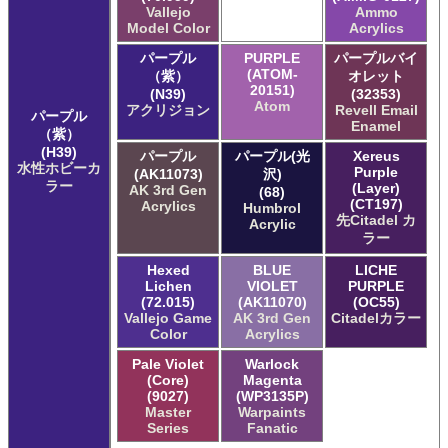
Vallejo
Ammo
Model Color
Acrylics
パープル
PURPLE
パープルバイ
(ATOM-
（紫）
オレット
20151)
(N39)
(32353)
Atom
アクリジョン
Revell Email
パープル
Enamel
（紫）
(H39)
パープル
パープル(光
Xereus
水性ホビーカ
Purple
(AK11073)
沢)
ラー
(Layer)
AK 3rd Gen
(68)
(CT197)
Acrylics
Humbrol
先Citadel カ
Acrylic
ラー
Hexed
BLUE
LICHE
Lichen
VIOLET
PURPLE
(72.015)
(AK11070)
(OC55)
Vallejo Game
AK 3rd Gen
Citadelカラー
Color
Acrylics
Pale Violet
Warlock
(Core)
Magenta
(9027)
(WP3135P)
Master
Warpaints
Series
Fanatic