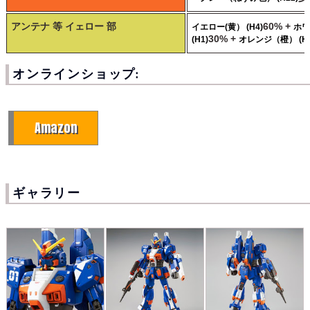
アンテナ 等 イェロー 部
60% +
イエロー(黄） (H4)
ホワ
30% +
(H1)
オレンジ（橙） (H1
オンラインショップ:
Amazon
ギャラリー