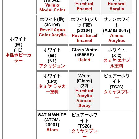
(70.842)
AK INTERACTIVE AK Extreme Metal
Humbrol
Humbrol
Vallejo
AK INTERACTIVE AK Real Color
Enamel
Acrylic
Model Color
AK INTERACTIVE 新 Real Color
ホワイト(艶)
ホワイト(ソリ
サテンホワイ
ALCLAD II ALCLAD II
(36104)
ッド艶)
ト
Acrylicos Vallejo Vallejo Diorama FX
Revell Aqua
(32104)
(A.MIG-0047)
Acrylicos Vallejo Vallejo Game Air
Color Acrylic
Revell Email
Ammo
Acrylicos Vallejo Vallejo Game Color
ホワイト
Enamel
Acrylics
（白）
Acrylicos Vallejo Vallejo Hobby Paint スプレー
ホワイト
Gloss White
ホワイト
(H1)
Acrylicos Vallejo Vallejo Liquid Gold
(4696AP)
水性ホビーカ
（白）
(X-2)
Acrylicos Vallejo Vallejo Mecha Color
Italeri
タミヤ エナメ
ラー
(N1)
Acrylicos Vallejo Vallejo Metal Color
アクリジョン
ル塗料
Acrylicos Vallejo Vallejo Model Air
Acrylicos Vallejo Vallejo Model Color
ホワイト
White
ピュアーホワ
(Gloss)
(LP2)
イト
Acrylicos Vallejo Vallejo Panzer Aces
(22)
タミヤ ラッカ
(TS26)
Acrylicos Vallejo Vallejo Pigment FX
Humbrol
ー塗料
タミヤスプレ
Acrylicos Vallejo Vallejo Premium カラー
Acrylic
ー
Aerosol
Acrylicos Vallejo Vallejo Wash FX
Spray
Acrylicos Vallejo Vallejo Weathering FX
Acrylicos Vallejo Vallejo Xpress カラー
SATIN WHITE
ピュアーホワ
E7 Paints E7 Paints
(ATOM-
イト
20001)
E7 Paints Humbrol Acrylic Aerosol Spray
(TS26)
Atom
タミヤスプレ
Games Workshop Limited Citadel Air
ー
Games Workshop Limited Citadel Spray