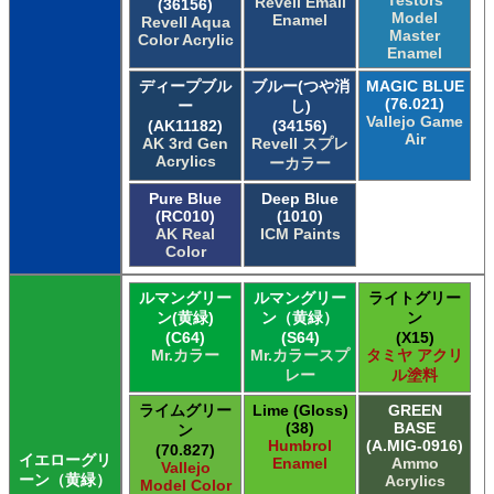
Testors
Revell Email
(36156)
Model
Enamel
Revell Aqua
Master
Color Acrylic
Enamel
ディープブル
ブルー(つや消
MAGIC BLUE
(76.021)
ー
し)
Vallejo Game
(AK11182)
(34156)
Air
AK 3rd Gen
Revell スプレ
Acrylics
ーカラー
Pure Blue
Deep Blue
(RC010)
(1010)
AK Real
ICM Paints
Color
ルマングリー
ルマングリー
ライトグリー
ン(黄緑)
ン（黄緑）
ン
(C64)
(S64)
(X15)
Mr.カラー
Mr.カラースプ
タミヤ アクリ
レー
ル塗料
ライムグリー
Lime (Gloss)
GREEN
(38)
BASE
ン
Humbrol
(A.MIG-0916)
(70.827)
イエローグリ
Enamel
Ammo
Vallejo
ーン（黄緑）
Acrylics
Model Color