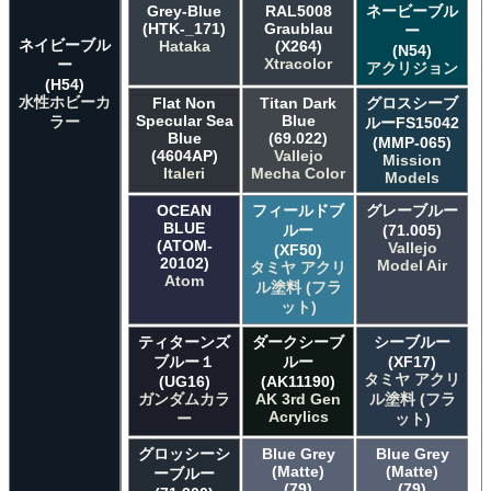
Grey-Blue
RAL5008
ネービーブル
(HTK-_171)
Graublau
ー
ネイビーブル
Hataka
(X264)
(N54)
Xtracolor
ー
アクリジョン
(H54)
水性ホビーカ
Flat Non
Titan Dark
グロスシーブ
Specular Sea
Blue
ラー
ルーFS15042
Blue
(69.022)
(MMP-065)
(4604AP)
Vallejo
Mission
Italeri
Mecha Color
Models
OCEAN
フィールドブ
グレーブルー
BLUE
ルー
(71.005)
(ATOM-
Vallejo
(XF50)
20102)
Model Air
タミヤ アクリ
Atom
ル塗料 (フラ
ット)
ティターンズ
ダークシーブ
シーブルー
ブルー１
ルー
(XF17)
タミヤ アクリ
(UG16)
(AK11190)
ガンダムカラ
AK 3rd Gen
ル塗料 (フラ
Acrylics
ー
ット)
グロッシーシ
Blue Grey
Blue Grey
(Matte)
(Matte)
ーブルー
(79)
(79)