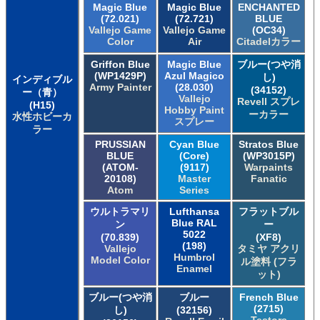
Magic Blue
Magic Blue
ENCHANTED
(72.021)
(72.721)
BLUE
Vallejo Game
Vallejo Game
(OC34)
Color
Air
Citadelカラー
Griffon Blue
Magic Blue
ブルー(つや消
(WP1429P)
Azul Magico
し)
インディブル
Army Painter
(28.030)
(34152)
ー（青）
Vallejo
Revell スプレ
(H15)
Hobby Paint
ーカラー
水性ホビーカ
スプレー
ラー
PRUSSIAN
Cyan Blue
Stratos Blue
BLUE
(Core)
(WP3015P)
(ATOM-
(9117)
Warpaints
20108)
Master
Fanatic
Atom
Series
ウルトラマリ
Lufthansa
フラットブル
Blue RAL
ン
ー
5022
(70.839)
(XF8)
(198)
Vallejo
タミヤ アクリ
Humbrol
Model Color
ル塗料 (フラ
Enamel
ット)
ブルー(つや消
ブルー
French Blue
(2715)
し)
(32156)