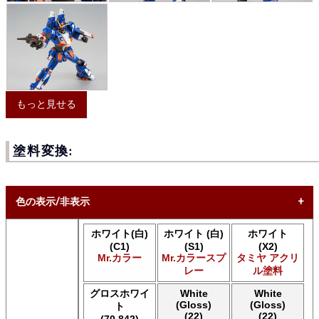
もっと見せる
塗料変換:
色の表示/非表示
ホワイト(白)
ホワイト (白)
ホワイト
* ボックスをオン/オフにして、同等の色を見つけやすくしま
(C1)
(S1)
(X2)
す。
Mr.カラー
Mr.カラースプ
タミヤ アクリ
レー
ル塗料
Uncheck ALL
AK INTERACTIVE AK 3rd Gen Acrylics
グロスホワイ
White
White
(Gloss)
(Gloss)
AK INTERACTIVE AK Acrylics
ト
(22)
(22)