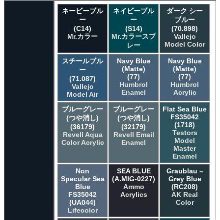
ネービーブル
ネイビーブル
ダーク シー
ー
ー
ブルー
(C14)
(S14)
(70.898)
Mr.カラー
Mr.カラースプ
Vallejo
Model Color
レー
スチールブル
Navy Blue
Navy Blue
(Matte)
(Matte)
ー
(77)
(77)
(71.087)
Humbrol
Humbrol
Vallejo
Enamel
Acrylic
Model Air
ブルーグレー
ブルーグレー
Flat Sea Blue
FS35042
(つや消し)
(つや消し)
(1718)
(36179)
(32179)
Testors
Revell Aqua
Revell Email
Model
Color Acrylic
Enamel
Master
Enamel
Non
SEA BLUE
Graublau –
Specular Sea
(A.MIG-0227)
Grey Blue
Blue
Ammo
(RC208)
FS35042
Acrylics
AK Real
(UA044)
Color
Lifecolor