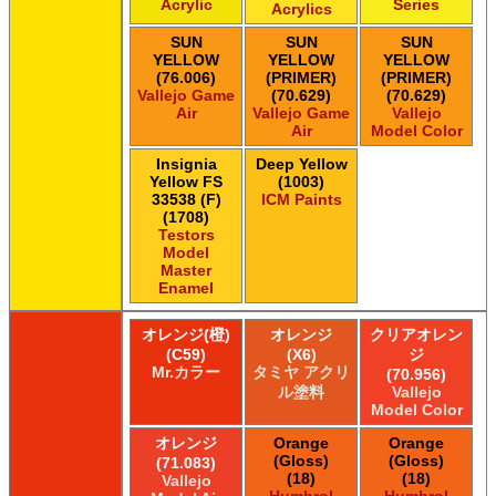
Acrylic
Series
Acrylics
SUN
SUN
SUN
YELLOW
YELLOW
YELLOW
(76.006)
(PRIMER)
(PRIMER)
Vallejo Game
(70.629)
(70.629)
Air
Vallejo Game
Vallejo
Air
Model Color
Insignia
Deep Yellow
Yellow FS
(1003)
33538 (F)
ICM Paints
(1708)
Testors
Model
Master
Enamel
オレンジ(橙)
オレンジ
クリアオレン
(C59)
(X6)
ジ
Mr.カラー
タミヤ アクリ
(70.956)
ル塗料
Vallejo
Model Color
オレンジ
Orange
Orange
(Gloss)
(Gloss)
(71.083)
(18)
(18)
Vallejo