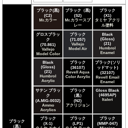
Games Workshop Limited Citadelカラー
ブラック(黒)
ブラック（黒)
ブラック
Games Workshop Limited 先Citadel カラー
(C2)
(S2)
(X1)
HATAKA HOBBY Hataka
Mr.カラー
Mr.カラースプ
タミヤ アクリ
Humbrol - Hornby Hobbies Humbrol Acrylic
レー
ル塗料
Humbrol of Hornby Hobbies Humbrol Enamel
ICM ICM Paints
グロスブラッ
ブラック
Black
(Gloss)
ク
(71.057)
Italeri Italeri
(21)
Vallejo
(70.861)
Lifecolor Lifecolor
Humbrol
Model Air
Vallejo
Meng Meng Color
Enamel
Model Color
Mig Jimenez Ammo Acrylics
Black
ブラック
ブラック(ソリ
Mig Jimenez Atom
(Gloss)
(36107)
ッドマット)
Mission Models Mission Models
(21)
Revell Aqua
(32107)
Mr. Paint MRP Mr Paint Products
Humbrol
Color Acrylic
Revell Email
Repear Miniatures Master Series
Acrylic
Enamel
Revell of Germany Revell Aqua Color Acrylic
サテン ブラッ
ブラック
Gloss Black
Revell of Germany Revell Email Enamel
(4695AP)
ク
（黒）
Revell of Germany Revell スプレーカラー
Italeri
(A.MIG-0032)
(N2)
Testors of Rust-Oleum Group Testors Model Master
Ammo
アクリジョン
Acrylic
Acrylics
Testors of Rust-Oleum Group Testors Model Master
ブラック
ブラック
ブラック
Enamel
ブラック
(X-1)
(LP1)
(MMP-047)
The Army Painter Army Painter
（黒）