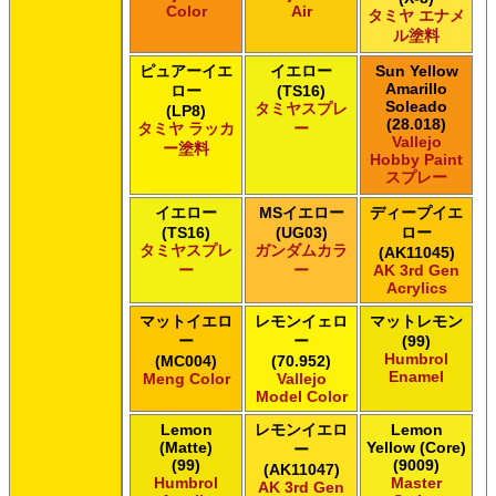
Color
Air
タミヤ エナメ
ル塗料
ピュアーイエ
イエロー
Sun Yellow
Amarillo
ロー
(TS16)
Soleado
タミヤスプレ
(LP8)
(28.018)
タミヤ ラッカ
ー
Vallejo
ー塗料
Hobby Paint
スプレー
イエロー
MSイエロー
ディープイエ
(TS16)
(UG03)
ロー
タミヤスプレ
ガンダムカラ
(AK11045)
ー
ー
AK 3rd Gen
Acrylics
マットイエロ
レモンイェロ
マットレモン
ー
ー
(99)
Humbrol
(MC004)
(70.952)
Enamel
Meng Color
Vallejo
Model Color
Lemon
レモンイエロ
Lemon
(Matte)
Yellow (Core)
ー
(99)
(9009)
(AK11047)
Humbrol
Master
AK 3rd Gen