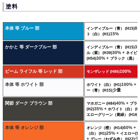
塗料
本体 等 ブルー 部
8
インディブルー（青） (H15)
15%
ト（白） (H1)
かかと 等 ダークブルー 部
3
インディブルー（青） (H15)
30% +
ル（紫） (H39)
ネイビ
30% +
(H54)
ブラック（黒） (H
ビーム ライフル 等 レッド 部
100%
モンザレッド (H86)
本体 等 ホワイト 部
100% +
ホワイト（白） (H1)
少量
ー（青） (H15)
関節 ダーク ブラウン 部
40% +
マホガニー (H84)
ブラ
35% +
(H2)
ホワイト（白） (H1
エローグリーン（黄緑） (H16)
本体 等 オレンジ 部
60% +
オレンジ（橙） (H14)
25% +
（白） (H1)
イエロー(黄）
+
少
グレー（ねずみ色） (H22)