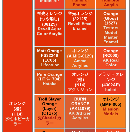
Humbrol
Humbrol
Model Air
Enamel
Acrylic
蛍光オレンジ
蛍光オレンジ
Orange
(Gloss)
(つや消し)
(32125)
(1527)
Revell Email
(36125)
Testors
Enamel
Revell Aqua
Model
Color Acrylic
Master
Enamel
Matt Orange
オレンジ
Orange
FS32246
(RC009)
(A.MIG-0129)
(LC05)
AK Real
Ammo
Lifecolor
Color
Acrylics
Pure Orange
オレンジ
フラット オレ
(HTK-_704)
（橙）
ンジ
Hataka
(N14)
(4302AP)
アクリジョン
Italeri
Troll Slayer
BURN
オレンジ
オレンジ
Orange
ORANGE
(MMP-005)
(Layer)
(AK11079)
（橙）
Mission
(CT175)
AK 3rd Gen
Models
(H14)
先Citadel カ
Acrylics
水性ホビーカ
ラー
ラー