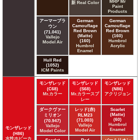
MRP Mr
新 Real Color
Paint
Products
アーマーブラ
German
German
Camouflage
Camouflage
ウン
Red Brown
Red Brown
(71.041)
(Matte)
(160)
Vallejo
(160)
Humbrol
Model Air
Humbrol
Acrylic
Enamel
Hull Red
(1052)
ICM Paints
モンザレッド
モンザレッド
モンザレッド
(C68)
(S68)
(N86)
Mr.カラー
Mr.カラースプ
アクリジョン
レー
ダークヴァー
レッド(赤)
Scarlet
(Matte)
ミリオン
RLM23
(60)
(71.003)
(70.947)
Humbrol
Vallejo
Vallejo
モンザレッド
Enamel
Model Air
Model Color
(H86)
水性ホビーカ