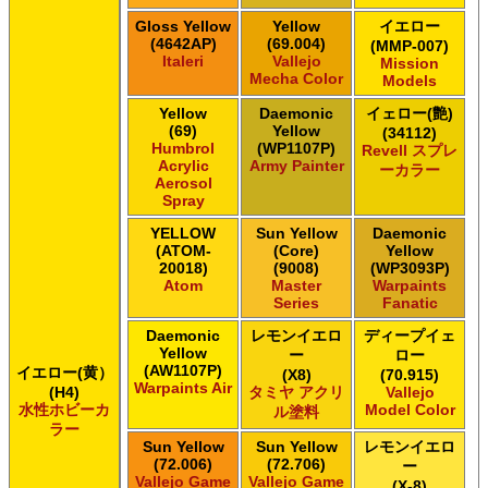
Gloss Yellow
Yellow
イエロー
(4642AP)
(69.004)
(MMP-007)
Italeri
Vallejo
Mission
Mecha Color
Models
Yellow
Daemonic
イェロー(艶)
(69)
Yellow
(34112)
Humbrol
(WP1107P)
Revell スプレ
Acrylic
Army Painter
ーカラー
Aerosol
Spray
YELLOW
Sun Yellow
Daemonic
(ATOM-
(Core)
Yellow
20018)
(9008)
(WP3093P)
Atom
Master
Warpaints
Series
Fanatic
Daemonic
レモンイエロ
ディープイェ
Yellow
ー
ロー
(AW1107P)
イエロー(黄）
(X8)
(70.915)
Warpaints Air
(H4)
タミヤ アクリ
Vallejo
水性ホビーカ
Model Color
ル塗料
ラー
Sun Yellow
Sun Yellow
レモンイエロ
(72.006)
(72.706)
ー
Vallejo Game
Vallejo Game
(X-8)