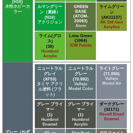
(H16)
水性ホビーカ
ルマングリー
GREEN
ライムグリー
BASE
ラー
ン（黄緑）
ン
(ATOM-
(N16)
(AK11137)
20083)
アクリジョン
AK 3rd Gen
Atom
Acrylics
ライム(グロ
Lime Green
(1064)
ス)
ICM Paints
(38)
Humbrol
Acrylic
ニュートラル
ニュートラル
ライトグレー
グレイ
グレー
(71.050)
Vallejo
(XF53)
(70.992)
Model Air
タミヤ アクリ
Vallejo
Model Color
ル塗料 (フラ
ット)
グレー プライ
グレー プライ
ダークグレー
マー
マー
(32171)
Revell Email
(1)
(1)
Enamel
Humbrol
Humbrol
Enamel
Acrylic
グレー（ねず