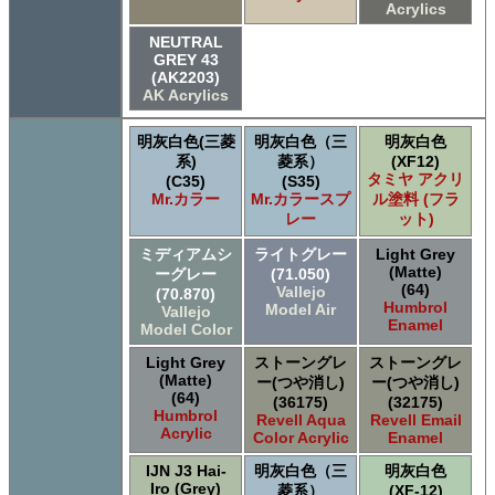
Acrylics
NEUTRAL
GREY 43
(AK2203)
AK Acrylics
明灰白色(三菱
明灰白色（三
明灰白色
系)
菱系）
(XF12)
タミヤ アクリ
(C35)
(S35)
Mr.カラー
Mr.カラースプ
ル塗料 (フラ
レー
ット)
ミディアムシ
ライトグレー
Light Grey
(Matte)
ーグレー
(71.050)
(64)
Vallejo
(70.870)
Humbrol
Model Air
Vallejo
Enamel
Model Color
Light Grey
ストーングレ
ストーングレ
(Matte)
ー(つや消し)
ー(つや消し)
(64)
(36175)
(32175)
Humbrol
Revell Aqua
Revell Email
Acrylic
Color Acrylic
Enamel
IJN J3 Hai-
明灰白色（三
明灰白色
Iro (Grey)
菱系）
(XF-12)