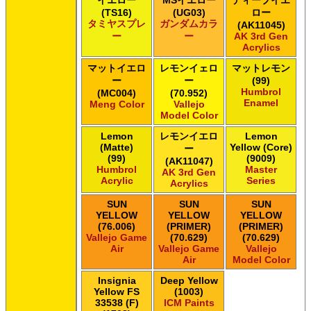
イエロー
MSイエロー
ディープイエ
(TS16)
(UG03)
ロー
タミヤスプレ
ガンダムカラ
(AK11045)
ー
ー
AK 3rd Gen
Acrylics
マットイエロ
レモンイェロ
マットレモン
ー
ー
(99)
Humbrol
(MC004)
(70.952)
Enamel
Meng Color
Vallejo
Model Color
Lemon
レモンイエロ
Lemon
(Matte)
Yellow (Core)
ー
(99)
(9009)
(AK11047)
Humbrol
Master
AK 3rd Gen
Acrylic
Series
Acrylics
SUN
SUN
SUN
YELLOW
YELLOW
YELLOW
(76.006)
(PRIMER)
(PRIMER)
Vallejo Game
(70.629)
(70.629)
Air
Vallejo Game
Vallejo
Air
Model Color
Insignia
Deep Yellow
Yellow FS
(1003)
33538 (F)
ICM Paints