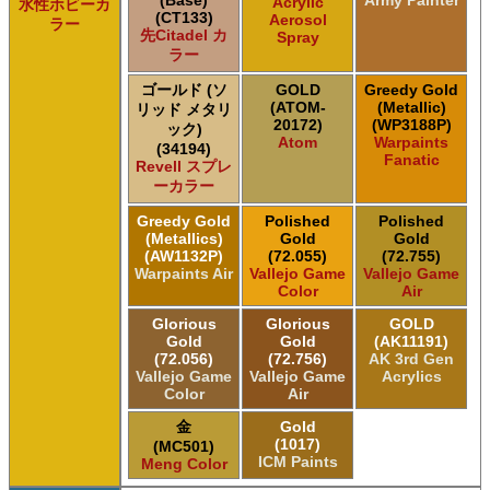
(Base)
Army Painter
Acrylic
水性ホビーカ
(CT133)
Aerosol
ラー
先Citadel カ
Spray
ラー
ゴールド (ソ
GOLD
Greedy Gold
(ATOM-
(Metallic)
リッド メタリ
20172)
(WP3188P)
ック)
Atom
Warpaints
(34194)
Fanatic
Revell スプレ
ーカラー
Greedy Gold
Polished
Polished
(Metallics)
Gold
Gold
(AW1132P)
(72.055)
(72.755)
Warpaints Air
Vallejo Game
Vallejo Game
Color
Air
Glorious
Glorious
GOLD
Gold
Gold
(AK11191)
(72.056)
(72.756)
AK 3rd Gen
Vallejo Game
Vallejo Game
Acrylics
Color
Air
金
Gold
(1017)
(MC501)
ICM Paints
Meng Color