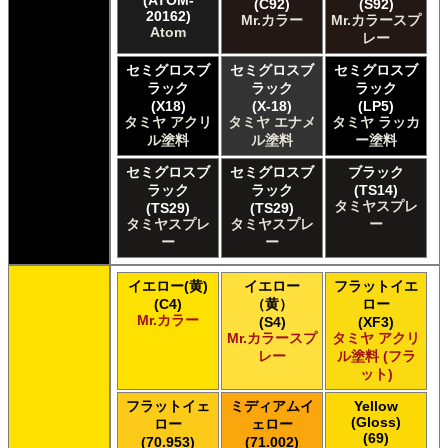
タミヤ タミヤ アクリル塗料 (フラット)
(ATOM-
(C92)
(S92)
20162)
Mr.カラー
Mr.カラースプ
タミヤ タミヤ エアーモデルスプレー
Atom
レー
タミヤ タミヤ エナメル塗料
タミヤ タミヤ トップコート/サーフェイサー/プライマー
セミグロスブ
セミグロスブ
セミグロスブ
タミヤ タミヤ ラッカー塗料
ラック
ラック
ラック
タミヤ タミヤスプレー
(X18)
(X-18)
(LP5)
タミヤ アクリ
タミヤ エナメ
タミヤ ラッカ
タミヤ タミヤスプレー
ル塗料
ル塗料
ー塗料
タミヤ タミヤスプレーAS
ＧＳＩクレオス Master Series Paints Pathfinder
セミグロスブ
セミグロスブ
ブラック
ＧＳＩクレオス Mr.カラー
ラック
ラック
(TS14)
タミヤスプレ
(TS29)
(TS29)
ＧＳＩクレオス Mr.カラー GX
タミヤスプレ
タミヤスプレ
ー
ＧＳＩクレオス Mr.カラー 色ノ源
ー
ー
ＧＳＩクレオス Mr.カラー スーパーメタリック
ＧＳＩクレオス Mr.カラー スーパーメタリック 2
イエロー(黄)
イエロー
フラットイエ
ＧＳＩクレオス Mr.カラースプレー
(C4)
（黄）
ロー
ＧＳＩクレオス Mr.クリアカラーGX
Mr.カラー
(S4)
(XF3)
ＧＳＩクレオス Mr.クリスタルカラー
Mr.カラースプ
タミヤ アクリ
レー
ル塗料 (フラ
ＧＳＩクレオス Mr.サーフェイサー/プライマー
ット)
ＧＳＩクレオス Mr.トップコート
ＧＳＩクレオス Mr.メタリックカラーGX
フラットイェ
ミディアムイ
Yellow
ＧＳＩクレオス Mr.メタルカラー
(Gloss)
ロー
ェロー
(69)
ＧＳＩクレオス アクリジョン
(70.953)
(71.002)