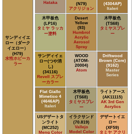
Hataka
(N79)
(4304AP)
アクリジョン
Italeri
木甲板色
Desert
木甲板色
Yellow
(LP16)
(TS68)
(93)
タミヤ ラッカ
タミヤスプレ
Humbrol
ー塗料
ー
Acrylic
サンディイエ
Aerosol
ロー（ダーク
Spray
イエロー）
(H79)
サンディイェ
WOOD
Driftwood
水性ホビーカ
(ATOM-
Brown (Core)
ロー(つや消
ラー
20004)
(9162)
し)
Atom
Master
(34116)
Series
Revell スプレ
ーカラー
Flat Giallo
木甲板色
ライトアース
Mimetico 4
(TS68)
(AK11115)
(4646AP)
タミヤスプレ
AK 3rd Gen
Italeri
Acrylics
ー
USデザートタ
イラクサンド
デザートイエ
ンライト
(70.819)
ロー
Vallejo
(MC252)
(XF59)
Model Color
Meng Color
タミヤ アクリ