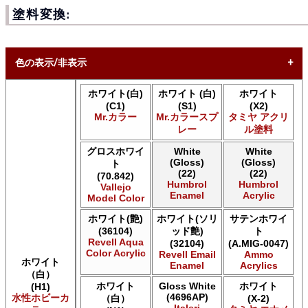
塗料変換:
色の表示/非表示
ホワイト(白)
ホワイト (白)
ホワイト
* ボックスをオン/オフにして、同等の色を見つけやすくしま
(C1)
(S1)
(X2)
す。
Mr.カラー
Mr.カラースプ
タミヤ アクリ
レー
ル塗料
Uncheck ALL
AK INTERACTIVE AK 3rd Gen Acrylics
グロスホワイ
White
White
(Gloss)
(Gloss)
AK INTERACTIVE AK Acrylics
ト
(22)
(22)
(70.842)
AK INTERACTIVE AK Extreme Metal
Humbrol
Humbrol
Vallejo
AK INTERACTIVE AK Real Color
Enamel
Acrylic
Model Color
AK INTERACTIVE 新 Real Color
ホワイト(艶)
ホワイト(ソリ
サテンホワイ
ALCLAD II ALCLAD II
(36104)
ッド艶)
ト
Acrylicos Vallejo Vallejo Diorama FX
Revell Aqua
(32104)
(A.MIG-0047)
Acrylicos Vallejo Vallejo Game Air
Color Acrylic
Revell Email
Ammo
Acrylicos Vallejo Vallejo Game Color
ホワイト
Enamel
Acrylics
（白）
Acrylicos Vallejo Vallejo Hobby Paint スプレー
ホワイト
Gloss White
ホワイト
(H1)
Acrylicos Vallejo Vallejo Liquid Gold
(4696AP)
水性ホビーカ
（白）
(X-2)
Acrylicos Vallejo Vallejo Mecha Color