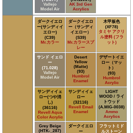
Vallejo
AK 3rd Gen
Model Air
Acrylics
ダークイエロ
ダークイエロ
木甲板色
ー(サンディイ
ー（サンディ
(XF78)
タミヤ アクリ
エロー)
イエロー）
ル塗料 (フラ
(C39)
(S39)
Mr.カラー
Mr.カラースプ
ット)
レー
サンド イェロ
Desert
デザートイエ
Yellow
ー
ロー（マッ
(Matte)
(71.028)
ト）
(93)
Vallejo
(93)
Humbrol
Model Air
Humbrol
Enamel
Acrylic
サンディイェ
サンディイェ
LIGHT
WOOD / ライ
ロー(つや消
ロー
トウッド
し)
(32116)
Revell Email
(A.MIG-0038)
(36116)
Enamel
Ammo
Revell Aqua
Acrylics
Color Acrylic
Grey Beige
ダークイエロ
フラットミド
(HTK-_287)
ー
ルストーン