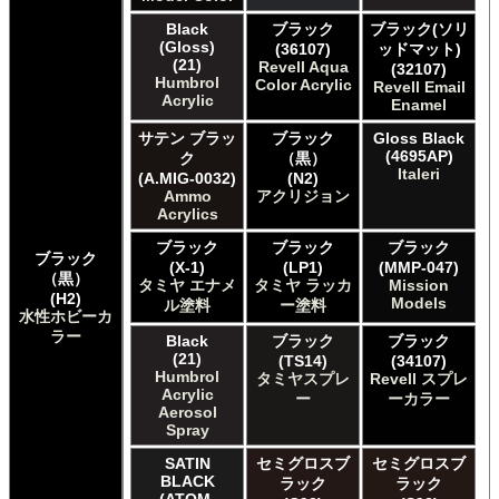
Mig Jimenez Ammo Acrylics
Black
ブラック
ブラック(ソリ
Mig Jimenez Atom
(Gloss)
(36107)
ッドマット)
Mission Models Mission Models
(21)
Revell Aqua
(32107)
Mr. Paint MRP Mr Paint Products
Humbrol
Color Acrylic
Revell Email
Repear Miniatures Master Series
Acrylic
Enamel
Revell of Germany Revell Aqua Color Acrylic
サテン ブラッ
ブラック
Gloss Black
Revell of Germany Revell Email Enamel
(4695AP)
ク
（黒）
Revell of Germany Revell スプレーカラー
Italeri
(A.MIG-0032)
(N2)
Testors of Rust-Oleum Group Testors Model Master
Ammo
アクリジョン
Acrylic
Acrylics
Testors of Rust-Oleum Group Testors Model Master
ブラック
ブラック
ブラック
Enamel
ブラック
(X-1)
(LP1)
(MMP-047)
The Army Painter Army Painter
（黒）
タミヤ エナメ
タミヤ ラッカ
Mission
The Army Painter Speedpaint
(H2)
Models
ル塗料
ー塗料
水性ホビーカ
The Army Painter Warpaints Air
ラー
The Army Painter Warpaints Fanatic
Black
ブラック
ブラック
(21)
(TS14)
(34107)
The Scale Modellers Supply Master Series Paints Bones
Humbrol
タミヤスプレ
Revell スプレ
The Scale Modellers Supply SMS
Acrylic
ー
ーカラー
Xtracolor Xtracolor
Aerosol
ガイアノーツ ガイア エナメル カラー
Spray
ガイアノーツ ガイアカラー
SATIN
セミグロスブ
セミグロスブ
タミヤ タミヤ アクリル塗料
BLACK
ラック
ラック