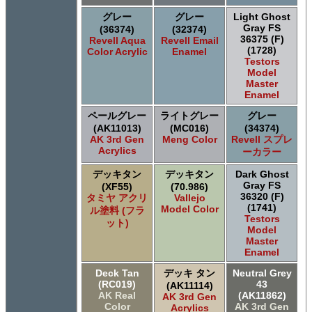
グレー
グレー
Light Ghost
Gray FS
(36374)
(32374)
36375 (F)
Revell Aqua
Revell Email
(1728)
Color Acrylic
Enamel
Testors
Model
Master
Enamel
ペールグレー
ライトグレー
グレー
(AK11013)
(MC016)
(34374)
AK 3rd Gen
Meng Color
Revell スプレ
Acrylics
ーカラー
デッキタン
デッキタン
Dark Ghost
Gray FS
(XF55)
(70.986)
36320 (F)
タミヤ アクリ
Vallejo
(1741)
Model Color
ル塗料 (フラ
Testors
ット)
Model
Master
Enamel
Deck Tan
デッキ タン
Neutral Grey
(RC019)
43
(AK11114)
AK Real
(AK11862)
AK 3rd Gen
Color
AK 3rd Gen
Acrylics