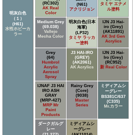
(RC302)
タミヤ エナメ
(N61)
AK Real
アクリジョン
ル塗料
Color
明灰白色
（１）
Medium Grey
明灰白色(日本
IJN J3 Hai-
(H61)
(69.038)
iro (Grey)
海軍)
水性ホビーカ
Vallejo
(AK11891)
(LP32)
ラー
Mecha Color
AK 3rd Gen
タミヤ ラッカ
Acrylics
ー塗料
Grey
J3 HAI-IRO
IJN J3 Hai-
(64)
(GREY)
Iro (Grey)
Humbrol
(AK2061)
(RC952)
Acrylic
AK Acrylics
新 Real Color
Aerosol
Spray
IJNAF J3 HAI
Rainy Grey
ミディアムシ
IRO ASH
(Core)
ーグレー
GRAY
(9038)
BS381C/637
(MRP-427)
Master
(C335)
MRP Mr
Series
Mr.カラー
Paint
Products
ダークガルグ
ミディアムシ
レー
ーグレー
(71.277)
(AK11014)