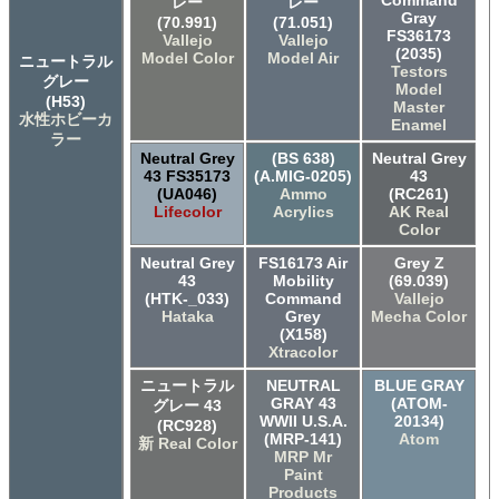
Command
レー
レー
Gray
(70.991)
(71.051)
FS36173
Vallejo
Vallejo
(2035)
Model Color
Model Air
ニュートラル
Testors
グレー
Model
(H53)
Master
水性ホビーカ
Enamel
ラー
Neutral Grey
(BS 638)
Neutral Grey
43 FS35173
(A.MIG-0205)
43
(UA046)
Ammo
(RC261)
Lifecolor
Acrylics
AK Real
Color
Neutral Grey
FS16173 Air
Grey Z
43
Mobility
(69.039)
(HTK-_033)
Command
Vallejo
Hataka
Grey
Mecha Color
(X158)
Xtracolor
ニュートラル
NEUTRAL
BLUE GRAY
GRAY 43
(ATOM-
グレー 43
WWII U.S.A.
20134)
(RC928)
(MRP-141)
Atom
新 Real Color
MRP Mr
Paint
Products