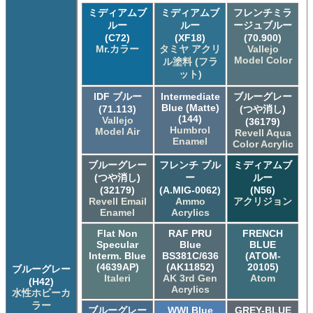
ミディアムブ
ミディアムブ
フレンチミラ
ルー
ルー
ージュブルー
(C72)
(XF18)
(70.900)
Mr.カラー
タミヤ アクリ
Vallejo
Model Color
ル塗料 (フラ
ット)
IDF ブルー
Intermediate
ブルーグレー
Blue (Matte)
(71.113)
(つや消し)
(144)
Vallejo
(36179)
Humbrol
Model Air
Revell Aqua
Enamel
Color Acrylic
ブルーグレー
フレンチ ブル
ミディアムブ
(つや消し)
ー
ルー
(32179)
(A.MIG-0062)
(N56)
Revell Email
Ammo
アクリジョン
Enamel
Acrylics
Flat Non
RAF PRU
FRENCH
Specular
Blue
BLUE
Interm. Blue
BS381C/636
(ATOM-
(4639AP)
(AK11852)
20105)
ブルーグレー
Italeri
AK 3rd Gen
Atom
(H42)
Acrylics
水性ホビーカ
ラー
ブルーグレー
WWI Blue
GREY-BLUE