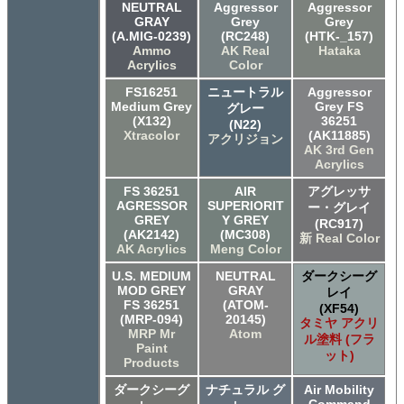
NEUTRAL
Aggressor
Aggressor
GRAY
Grey
Grey
(A.MIG-0239)
(RC248)
(HTK-_157)
Ammo
AK Real
Hataka
Acrylics
Color
FS16251
ニュートラル
Aggressor
Medium Grey
Grey FS
グレー
(X132)
36251
(N22)
Xtracolor
(AK11885)
アクリジョン
AK 3rd Gen
Acrylics
FS 36251
AIR
アグレッサ
AGRESSOR
SUPERIORIT
ー・グレイ
GREY
Y GREY
(RC917)
(AK2142)
(MC308)
新 Real Color
AK Acrylics
Meng Color
U.S. MEDIUM
NEUTRAL
ダークシーグ
MOD GREY
GRAY
レイ
FS 36251
(ATOM-
(XF54)
(MRP-094)
20145)
タミヤ アクリ
MRP Mr
Atom
ル塗料 (フラ
Paint
ット)
Products
ダークシーグ
ナチュラル グ
Air Mobility