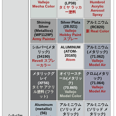
Vallejo
Humbrol
(LP38)
Mecha Color
Acrylic
タミヤ ラッカ
Aerosol
ー塗料
Spray
Shining
Silver Plata
アルミニウム
Silver
(28.021)
(RC820)
(Metallics)
Vallejo
新 Real Color
(WP1129P)
Hobby Paint
Army Painter
スプレー
シルバー(メタ
ALUMINUM
アルミニウム
(ATOM-
リック)
(メタリック)
20165)
(34190)
(71.062)
Atom
Revell スプレ
Vallejo
Model Air
ーカラー
メタリックグ
オイリースチ
クロム(メタリ
レイ
ール(メタリッ
ック)
(XF56)
ク)
(71.064)
タミヤ アクリ
Vallejo
(70.865)
Model Air
ル塗料 (フラ
Vallejo
Model Color
ット)
Aluminum
アルミニウム
アルミニウム
(metallic)
(ソリッド メ
(ソリッド メ
(56)
タリック)
タリック)
シルバー