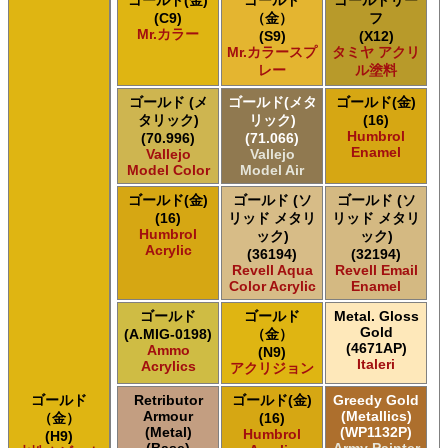
ゴールド(金)
ゴールド
ゴールドリー
(C9)
（金）
フ
Mr.カラー
(S9)
(X12)
Mr.カラースプ
タミヤ アクリ
レー
ル塗料
ゴールド (メ
ゴールド(メタ
ゴールド(金)
タリック)
リック)
(16)
Humbrol
(70.996)
(71.066)
Enamel
Vallejo
Vallejo
Model Color
Model Air
ゴールド(金)
ゴールド (ソ
ゴールド (ソ
(16)
リッド メタリ
リッド メタリ
Humbrol
ック)
ック)
Acrylic
(36194)
(32194)
Revell Aqua
Revell Email
Color Acrylic
Enamel
ゴールド
ゴールド
Metal. Gloss
Gold
(A.MIG-0198)
（金）
(4671AP)
Ammo
(N9)
Italeri
Acrylics
アクリジョン
ゴールド
Retributor
ゴールド(金)
Greedy Gold
Armour
(Metallics)
（金）
(16)
(Metal)
(WP1132P)
Humbrol
(H9)