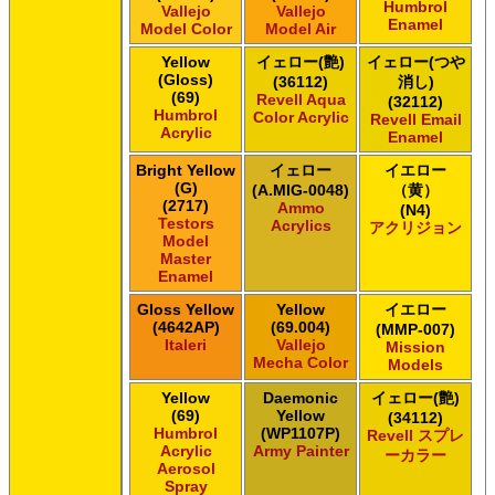
Humbrol
Vallejo
Vallejo
ＧＳＩクレオス ガンダムカラー
Enamel
Model Color
Model Air
ＧＳＩクレオス ガンダムカラー
ＧＳＩクレオス ガンダムカラースプレー
Yellow
イェロー(艶)
イェロー(つや
(Gloss)
(36112)
消し)
ＧＳＩクレオス ガンダムカラースプレー
(69)
Revell Aqua
(32112)
ＧＳＩクレオス ガンダムマーカー
Humbrol
Color Acrylic
Revell Email
ＧＳＩクレオス 水性ホビーカラー
Acrylic
Enamel
Bright Yellow
イェロー
イエロー
(G)
(A.MIG-0048)
（黄）
(2717)
Ammo
(N4)
Testors
Acrylics
アクリジョン
Model
Master
Enamel
Gloss Yellow
Yellow
イエロー
(4642AP)
(69.004)
(MMP-007)
Italeri
Vallejo
Mission
Mecha Color
Models
Yellow
Daemonic
イェロー(艶)
(69)
Yellow
(34112)
Humbrol
(WP1107P)
Revell スプレ
Acrylic
Army Painter
ーカラー
Aerosol
Spray