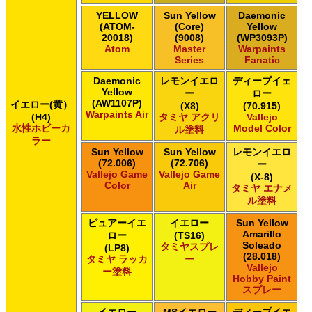
YELLOW
Sun Yellow
Daemonic
(ATOM-
(Core)
Yellow
20018)
(9008)
(WP3093P)
Atom
Master
Warpaints
Series
Fanatic
Daemonic
レモンイエロ
ディープイェ
Yellow
ー
ロー
(AW1107P)
イエロー(黄）
(X8)
(70.915)
Warpaints Air
(H4)
タミヤ アクリ
Vallejo
水性ホビーカ
Model Color
ル塗料
ラー
Sun Yellow
Sun Yellow
レモンイエロ
(72.006)
(72.706)
ー
Vallejo Game
Vallejo Game
(X-8)
Color
Air
タミヤ エナメ
ル塗料
ピュアーイエ
イエロー
Sun Yellow
Amarillo
ロー
(TS16)
Soleado
タミヤスプレ
(LP8)
(28.018)
タミヤ ラッカ
ー
Vallejo
ー塗料
Hobby Paint
スプレー