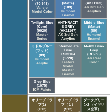
(Matte)
(AK11165)
(70.943)
(109)
AK 3rd Gen
Vallejo
Humbrol
Acrylics
Model Color
Enamel
Twilight Blue
ANTHRACIT
Middle Blue
(Core)
E GREY
(Matte)
(9020)
(AK11167)
(89)
Master
AK 3rd Gen
Humbrol
Series
Acrylics
Enamel
ミドルブルー
Intermediate
M-485 Blue-
Blue
Grey
(マット)
FS35164
(RC256)
(89)
(1720)
AK Real
Humbrol
Testors
Color
Acrylic
Model
Master
Enamel
Grey Blue
(1075)
ICM Paints
オリーブドラ
オリーブドラ
ダークグリー
プ(1)
ブ（１）
ン2 （イギリ
(C12)
(S12)
ス空軍）