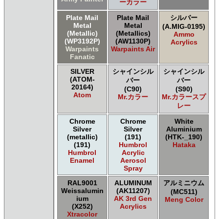
ーカラー
Plate Mail
Plate Mail
シルバー
Metal
Metal
(A.MIG-0195)
(Metallic)
(Metallics)
Ammo
(WP3192P)
(AW1130P)
Acrylics
Warpaints
Warpaints Air
Fanatic
SILVER
シャインシル
シャインシル
(ATOM-
バー
バー
20164)
(C90)
(S90)
Atom
Mr.カラー
Mr.カラースプ
レー
Chrome
Chrome
White
Silver
Silver
Aluminium
(metallic)
(191)
(HTK-_190)
(191)
Humbrol
Hataka
Humbrol
Acrylic
Enamel
Aerosol
Spray
RAL9001
ALUMINUM
アルミニウム
Weissalumin
(AK11207)
(MC511)
ium
AK 3rd Gen
Meng Color
(X252)
Acrylics
Xtracolor