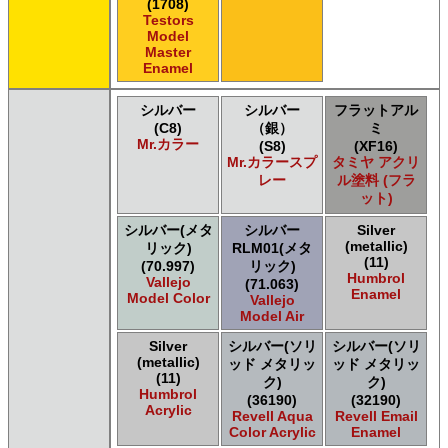
(1708)
Testors
Model
Master
Enamel
シルバー
シルバー
フラットアル
(C8)
（銀）
ミ
Mr.カラー
(S8)
(XF16)
Mr.カラースプ
タミヤ アクリ
レー
ル塗料 (フラ
ット)
シルバー(メタ
シルバー
Silver
(metallic)
リック)
RLM01(メタ
(11)
(70.997)
リック)
Humbrol
Vallejo
(71.063)
Enamel
Model Color
Vallejo
Model Air
Silver
シルバー(ソリ
シルバー(ソリ
(metallic)
ッド メタリッ
ッド メタリッ
(11)
ク)
ク)
Humbrol
(36190)
(32190)
Acrylic
Revell Aqua
Revell Email
Color Acrylic
Enamel