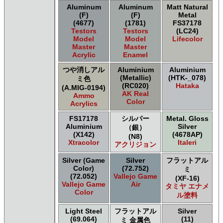
Aluminum
Aluminum
Matt Natural
(F)
(F)
Metal
(4677)
(1781)
FS37178
Testors
Testors
(LC24)
Model
Model
Lifecolor
Master
Master
Acrylic
Enamel
つや消しアル
Aluminium
Aluminium
(Metallic)
(HTK-_078)
ミ色
(RC020)
Hataka
(A.MIG-0194)
AK Real
Ammo
Color
Acrylics
FS17178
シルバー
Metal. Gloss
Aluminium
Silver
（銀）
(X142)
(4678AP)
(N8)
Xtracolor
Italeri
アクリジョン
Silver (Game
Silver
フラットアル
Color)
(72.752)
ミ
(72.052)
Vallejo Game
(XF-16)
Vallejo Game
Air
タミヤ エナメ
Color
ル塗料
Light Steel
フラットアル
Silver
(69.064)
(11)
ミ 金属色