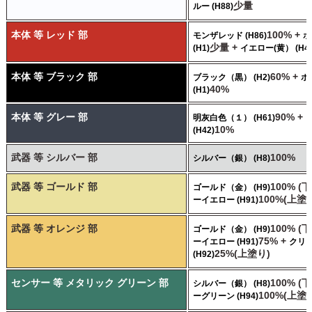
少量
ルー (H88)
本体 等 レッド 部
100% +
モンザレッド (H86)
ホ
少量 +
(H1)
イエロー(黄） (H4)
本体 等 ブラック 部
60% +
ブラック（黒） (H2)
ホ
40%
(H1)
本体 等 グレー 部
90% +
明灰白色（１） (H61)
10%
(H42)
武器 等 シルバー 部
100%
シルバー（銀） (H8)
武器 等 ゴールド 部
100% (
ゴールド（金） (H9)
100%(上塗
ーイエロー (H91)
武器 等 オレンジ 部
100% (
ゴールド（金） (H9)
75% +
ーイエロー (H91)
クリ
25%(上塗り)
(H92)
センサー 等 メタリック グリーン 部
100% (
シルバー（銀） (H8)
100%(上塗
ーグリーン (H94)