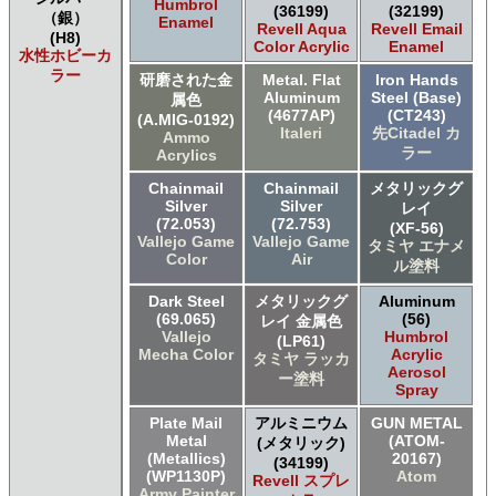
Humbrol
(36199)
(32199)
（銀）
Enamel
Revell Aqua
Revell Email
(H8)
Color Acrylic
Enamel
水性ホビーカ
ラー
研磨された金
Metal. Flat
Iron Hands
Aluminum
Steel (Base)
属色
(4677AP)
(CT243)
(A.MIG-0192)
Italeri
先Citadel カ
Ammo
ラー
Acrylics
Chainmail
Chainmail
メタリックグ
Silver
Silver
レイ
(72.053)
(72.753)
(XF-56)
Vallejo Game
Vallejo Game
タミヤ エナメ
Color
Air
ル塗料
Dark Steel
メタリックグ
Aluminum
(69.065)
(56)
レイ 金属色
Vallejo
Humbrol
(LP61)
Mecha Color
Acrylic
タミヤ ラッカ
Aerosol
ー塗料
Spray
Plate Mail
アルミニウム
GUN METAL
Metal
(ATOM-
(メタリック)
(Metallics)
20167)
(34199)
(WP1130P)
Atom
Revell スプレ
Army Painter