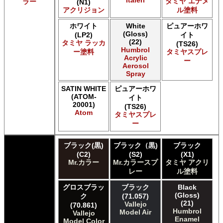
Italeri
タミヤ エナメ
ラー
(N1)
Acrylicos Vallejo Vallejo Metal Color
アクリジョン
ル塗料
Acrylicos Vallejo Vallejo Model Air
Acrylicos Vallejo Vallejo Model Color
ホワイト
White
ピュアーホワ
(Gloss)
(LP2)
イト
Acrylicos Vallejo Vallejo Panzer Aces
(22)
タミヤ ラッカ
(TS26)
Acrylicos Vallejo Vallejo Pigment FX
Humbrol
ー塗料
タミヤスプレ
Acrylicos Vallejo Vallejo Premium カラー
Acrylic
ー
Aerosol
Acrylicos Vallejo Vallejo Wash FX
Spray
Acrylicos Vallejo Vallejo Weathering FX
Acrylicos Vallejo Vallejo Xpress カラー
SATIN WHITE
ピュアーホワ
E7 Paints E7 Paints
(ATOM-
イト
20001)
E7 Paints Humbrol Acrylic Aerosol Spray
(TS26)
Atom
タミヤスプレ
Games Workshop Limited Citadel Air
ー
Games Workshop Limited Citadel Spray
Games Workshop Limited Citadelカラー
ブラック(黒)
ブラック（黒)
ブラック
Games Workshop Limited 先Citadel カラー
(C2)
(S2)
(X1)
HATAKA HOBBY Hataka
Mr.カラー
Mr.カラースプ
タミヤ アクリ
Humbrol - Hornby Hobbies Humbrol Acrylic
レー
ル塗料
Humbrol of Hornby Hobbies Humbrol Enamel
ICM ICM Paints
グロスブラッ
ブラック
Black
(Gloss)
ク
(71.057)
Italeri Italeri
(21)
Vallejo
(70.861)
Lifecolor Lifecolor
Humbrol
Model Air
Vallejo
Meng Meng Color
Enamel
Model Color