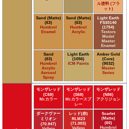
ル塗料 (フラ
ット)
Sand (Matte)
Sand (Matte)
Light Earth
(63)
(63)
FS30140
Humbrol
Humbrol
(1754)
Enamel
Acrylic
Testors
Model
Master
Enamel
Sand
Light Earth
Amber Gold
(63)
(1056)
(Core)
Humbrol
ICM Paints
(9032)
Acrylic
Master
Aerosol
Series
Spray
モンザレッド
モンザレッド
モンザレッド
(C68)
(S68)
(N86)
Mr.カラー
Mr.カラースプ
アクリジョン
レー
ダークヴァー
レッド(赤)
Scarlet
(Matte)
ミリオン
RLM23
(60)
(71.003)
(70.947)
Humbrol
Vallejo
Vallejo