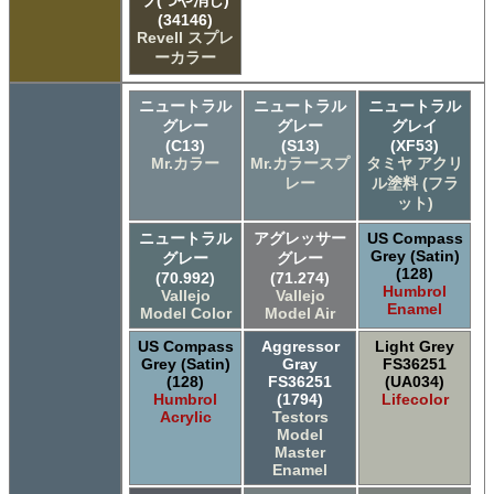
ブ(つや消し)
(34146)
Revell スプレ
ーカラー
ニュートラル
ニュートラル
ニュートラル
グレー
グレー
グレイ
(C13)
(S13)
(XF53)
Mr.カラー
Mr.カラースプ
タミヤ アクリ
レー
ル塗料 (フラ
ット)
ニュートラル
アグレッサー
US Compass
Grey (Satin)
グレー
グレー
(128)
(70.992)
(71.274)
Humbrol
Vallejo
Vallejo
Enamel
Model Color
Model Air
US Compass
Aggressor
Light Grey
Grey (Satin)
Gray
FS36251
(128)
FS36251
(UA034)
Humbrol
(1794)
Lifecolor
Acrylic
Testors
Model
Master
Enamel