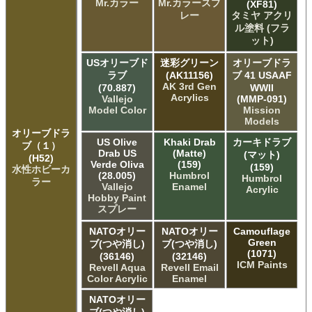
Mr.カラー
Mr.カラースプ
(XF81)
レー
タミヤ アクリ
ル塗料 (フラ
ット)
USオリーブド
迷彩グリーン
オリーブドラ
ラブ
(AK11156)
ブ 41 USAAF
AK 3rd Gen
(70.887)
WWII
Acrylics
Vallejo
(MMP-091)
Model Color
Mission
Models
オリーブドラ
US Olive
Khaki Drab
カーキドラブ
ブ（１）
Drab US
(Matte)
(マット)
(H52)
Verde Oliva
(159)
(159)
水性ホビーカ
(28.005)
Humbrol
Humbrol
ラー
Vallejo
Enamel
Acrylic
Hobby Paint
スプレー
NATOオリー
NATOオリー
Camouflage
Green
ブ(つや消し)
ブ(つや消し)
(1071)
(36146)
(32146)
ICM Paints
Revell Aqua
Revell Email
Color Acrylic
Enamel
NATOオリー