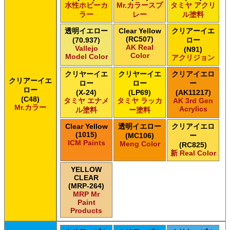
水性ホビーカ
Mr.カラースプ
タミヤ アクリ
ラー
レー
ル塗料
透明イエロー
Clear Yellow
クリアーイエ
(RC507)
(70.937)
ロー
AK Real
Vallejo
(N91)
Color
Model Color
アクリジョン
クリヤーイエ
クリヤーイエ
クリアイエロ
クリアーイエ
ロー
ロー
ー
ロー
(X-24)
(LP69)
(AK11217)
(C48)
タミヤ エナメ
タミヤ ラッカ
AK 3rd Gen
Mr.カラー
Acrylics
ル塗料
ー塗料
Clear Yellow
透明イエロー
クリアイエロ
(1015)
(MC106)
ー
ICM Paints
Meng Color
(RC825)
新 Real Color
YELLOW
CLEAR
(MRP-264)
MRP Mr
Paint
Products