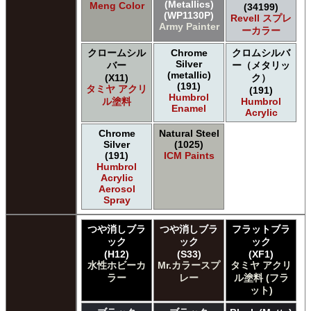
(Metallics)
Meng Color
(34199)
(WP1130P)
Revell スプレ
Army Painter
ーカラー
クロームシル
Chrome
クロムシルバ
Silver
バー
ー（メタリッ
(metallic)
(X11)
ク）
(191)
タミヤ アクリ
(191)
Humbrol
ル塗料
Humbrol
Enamel
Acrylic
Chrome
Natural Steel
Silver
(1025)
(191)
ICM Paints
Humbrol
Acrylic
Aerosol
Spray
つや消しブラ
つや消しブラ
フラットブラ
ック
ック
ック
(H12)
(S33)
(XF1)
水性ホビーカ
Mr.カラースプ
タミヤ アクリ
ラー
レー
ル塗料 (フラ
ット)