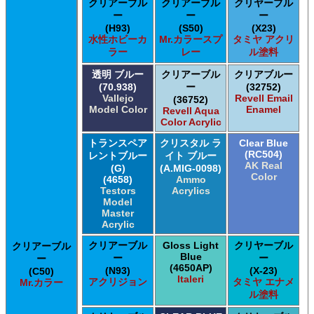
クリアーブル
クリアーブル
クリヤーブル
ー
ー
ー
(H93)
(S50)
(X23)
水性ホビーカ
Mr.カラースプ
タミヤ アクリ
ラー
レー
ル塗料
透明 ブルー
クリアーブル
クリアブルー
(70.938)
ー
(32752)
Vallejo
Revell Email
(36752)
Model Color
Enamel
Revell Aqua
Color Acrylic
トランスペア
クリスタル ラ
Clear Blue
(RC504)
レントブルー
イト ブルー
AK Real
(G)
(A.MIG-0098)
Color
(4658)
Ammo
Testors
Acrylics
Model
Master
Acrylic
クリアーブル
Gloss Light
クリヤーブル
クリアーブル
Blue
ー
ー
ー
(4650AP)
(N93)
(X-23)
(C50)
Italeri
アクリジョン
タミヤ エナメ
Mr.カラー
ル塗料