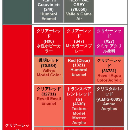
Grauviolett
GREY
(246)
(76.050)
Humbrol
Vallejo Game
Enamel
Air
クリアーレッ
クリアーレッ
クリヤーレッ
ド
ド
ド
(H90)
(S47)
(X27)
水性ホビーカ
Mr.カラースプ
タミヤ アクリ
ラー
レー
ル塗料
透明レッド
Red (Clear)
クリアーレッ
(1321)
(70.934)
ド
Humbrol
Vallejo
(36731)
Enamel
Model Color
Revell Aqua
Color Acrylic
クリアレッド
トランスペア
クリスタル レ
(32731)
レントレッド
ッド
Revell Email
(G)
(A.MIG-0093)
Enamel
(4630)
Ammo
Testors
Acrylics
Model
Master
Acrylic
クリアーレッ