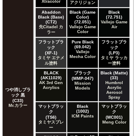
Xtracolor
アクリジョン
Abaddon
Black (Game
Black
Black (Base)
Color)
(72.751)
(CT2)
(72.051)
Vallejo Game
先Citadel カ
Vallejo Game
Air
Color
ラー
フラットブラ
Pure Black
フラットブラ
(69.042)
ック
ック
Vallejo
(XF-1)
(LP3)
Mecha Color
タミヤ エナメ
タミヤ ラッカ
ル塗料
ー塗料
BLACK
ブラック
Black (Matte)
(AK11029)
(33)
(MMP-047)
AK 3rd Gen
Humbrol
Mission
Acrylics
Acrylic
Models
つや消しブラ
Aerosol
ック 黒
Spray
(C33)
Mr.カラー
マットブラッ
Black
マットブラッ
(1002)
ク
ク
ICM Paints
(TS6)
(MC001)
タミヤスプレ
Meng Color
ー