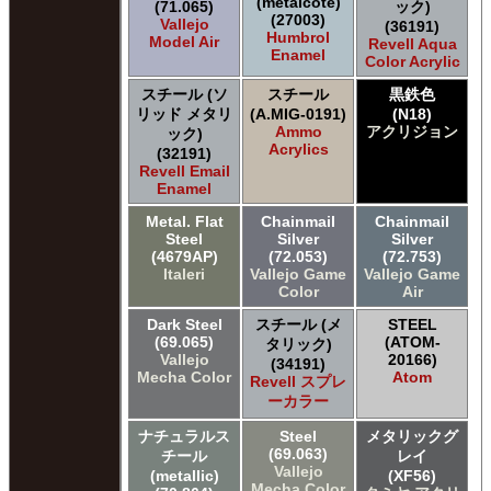
(metalcote)
(71.065)
ック)
(27003)
Vallejo
(36191)
Humbrol
Model Air
Revell Aqua
Enamel
Color Acrylic
スチール (ソ
スチール
黒鉄色
リッド メタリ
(A.MIG-0191)
(N18)
Ammo
アクリジョン
ック)
Acrylics
(32191)
Revell Email
Enamel
Metal. Flat
Chainmail
Chainmail
Steel
Silver
Silver
(4679AP)
(72.053)
(72.753)
Italeri
Vallejo Game
Vallejo Game
Color
Air
Dark Steel
スチール (メ
STEEL
(69.065)
(ATOM-
タリック)
Vallejo
20166)
(34191)
Mecha Color
Atom
Revell スプレ
ーカラー
ナチュラルス
Steel
メタリックグ
(69.063)
チール
レイ
Vallejo
(metallic)
(XF56)
Mecha Color