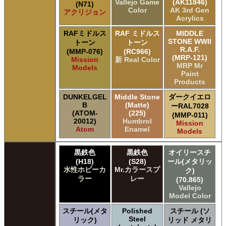
Vallejo Game
(AK11846)
(N71)
Color
AK 3rd Gen
アクリジョン
Acrylics
RAFミドルス
RAF ミドルス
MIDDLE
STONE WWII
トーン
トーン
R.A.F.
(MMP-076)
(RC966)
(MRP-121)
Mission
新 Real Color
MRP Mr
Models
Paint
Products
DUNKELGEL
Middle Stone
ダークイエロ
B
(Matte)
ーRAL7028
(ATOM-
(225)
(MMP-011)
20012)
Humbrol
Mission
Atom
Enamel
Models
黒鉄色
黒鉄色
オイリースチ
(H18)
(S28)
ール(メタリッ
水性ホビーカ
Mr.カラースプ
ク)
ラー
レー
(70.865)
Vallejo
Model Color
スチール(メタ
Polished
スチール (ソ
Steel
リック)
リッド メタリ