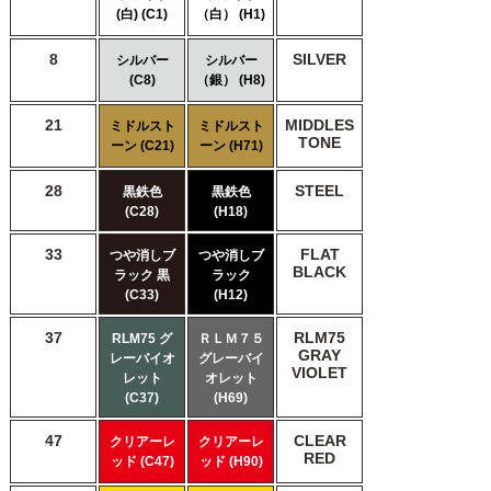
(白) (C1)
（白） (H1)
8
SILVER
シルバー
シルバー
(C8)
（銀） (H8)
21
MIDDLES
ミドルスト
ミドルスト
TONE
ーン (C21)
ーン (H71)
28
STEEL
黒鉄色
黒鉄色
(C28)
(H18)
33
FLAT
つや消しブ
つや消しブ
BLACK
ラック 黒
ラック
(C33)
(H12)
37
RLM75
RLM75 グ
ＲＬＭ７５
GRAY
レーバイオ
グレーバイ
VIOLET
レット
オレット
(C37)
(H69)
47
CLEAR
クリアーレ
クリアーレ
RED
ッド (C47)
ッド (H90)