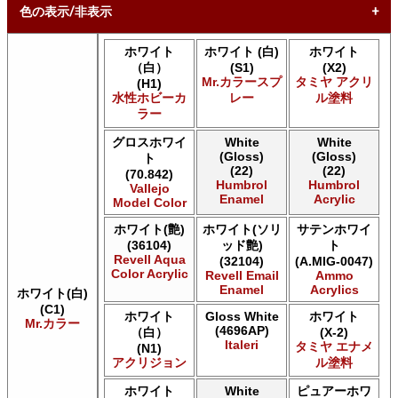
色の表示/非表示
ホワイト
ホワイト (白)
ホワイト
* ボックスをオン/オフにして、同等の色を見つけやすくしま
（白）
(S1)
(X2)
す。
Mr.カラースプ
タミヤ アクリ
(H1)
水性ホビーカ
レー
ル塗料
Uncheck ALL
ラー
AK INTERACTIVE AK 3rd Gen Acrylics
AK INTERACTIVE AK Acrylics
グロスホワイ
White
White
(Gloss)
(Gloss)
ト
AK INTERACTIVE AK Extreme Metal
(22)
(22)
(70.842)
AK INTERACTIVE AK Real Color
Humbrol
Humbrol
Vallejo
AK INTERACTIVE 新 Real Color
Enamel
Acrylic
Model Color
ALCLAD II ALCLAD II
ホワイト(艶)
ホワイト(ソリ
サテンホワイ
Acrylicos Vallejo Vallejo Diorama FX
(36104)
ッド艶)
ト
Acrylicos Vallejo Vallejo Game Air
Revell Aqua
(32104)
(A.MIG-0047)
Acrylicos Vallejo Vallejo Game Color
Color Acrylic
Revell Email
Ammo
Acrylicos Vallejo Vallejo Hobby Paint スプレー
Enamel
Acrylics
ホワイト(白)
Acrylicos Vallejo Vallejo Liquid Gold
(C1)
ホワイト
Gloss White
ホワイト
Acrylicos Vallejo Vallejo Mecha Color
Mr.カラー
(4696AP)
（白）
(X-2)
Acrylicos Vallejo Vallejo Metal Color
Italeri
タミヤ エナメ
(N1)
Acrylicos Vallejo Vallejo Model Air
アクリジョン
ル塗料
Acrylicos Vallejo Vallejo Model Color
ホワイト
White
ピュアーホワ
Acrylicos Vallejo Vallejo Panzer Aces