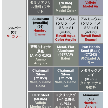
タミヤ アクリ
Vallejo
(70.865)
ＧＳＩクレオス ガンダムマーカー
Model Air
ル塗料 (フラ
Vallejo
ＧＳＩクレオス 水性ホビーカラー
Model Color
ット)
Aluminum
アルミニウム
アルミニウム
(metallic)
(ソリッド メ
(ソリッド メ
(56)
タリック)
タリック)
シルバー
Humbrol
(36199)
(32199)
(C8)
Enamel
Revell Aqua
Revell Email
Mr.カラー
Color Acrylic
Enamel
研磨された金
Metal. Flat
Iron Hands
Aluminum
Steel (Base)
属色
(4677AP)
(CT243)
(A.MIG-0192)
Italeri
先Citadel カ
Ammo
ラー
Acrylics
Chainmail
Chainmail
メタリックグ
Silver
Silver
レイ
(72.053)
(72.753)
(XF-56)
Vallejo Game
Vallejo Game
タミヤ エナメ
Color
Air
ル塗料
Dark Steel
メタリックグ
Aluminum
(69.065)
(56)
レイ 金属色
Vallejo
Humbrol
(LP61)
Mecha Color
Acrylic
タミヤ ラッカ