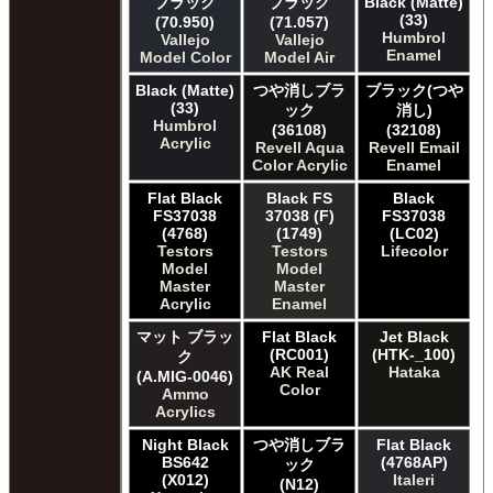
ブラック
ブラック
Black (Matte)
(33)
(70.950)
(71.057)
Humbrol
Vallejo
Vallejo
Enamel
Model Color
Model Air
Black (Matte)
つや消しブラ
ブラック(つや
(33)
ック
消し)
Humbrol
(36108)
(32108)
Acrylic
Revell Aqua
Revell Email
Color Acrylic
Enamel
Flat Black
Black FS
Black
FS37038
37038 (F)
FS37038
(4768)
(1749)
(LC02)
Testors
Testors
Lifecolor
Model
Model
Master
Master
Acrylic
Enamel
マット ブラッ
Flat Black
Jet Black
(RC001)
(HTK-_100)
ク
AK Real
Hataka
(A.MIG-0046)
Color
Ammo
Acrylics
Night Black
つや消しブラ
Flat Black
BS642
(4768AP)
ック
(X012)
Italeri
(N12)