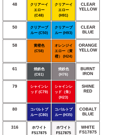
48
CLEAR
クリアーイ
クリアーイ
YELLOW
エロー
エロー
(C48)
(H91)
50
CLEAR
クリアーブ
クリアーブ
BLUE
ルー (C50)
ルー (H93)
58
ORANGE
黄橙色
オレンジイ
YELLOW
(C58)
エロー（黄
橙） (H24)
61
BURNT
焼鉄色
焼鉄色
IRON
(C61)
(H76)
79
SHINE
シャインレ
シャインレ
RED
ッド (C79)
ッド（朱）
(H23)
80
COBALT
コバルトブ
コバルトブ
BLUE
ルー (C80)
ルー (H35)
316
WHITE
ホワイト
ホワイト
FS17875
FS17875
FS17875