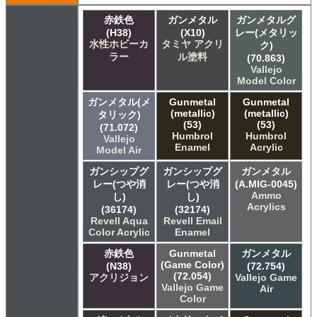
赤鉄色
ガンメタル
ガンメタルグ
(H38)
(X10)
レー(メタリッ
水性ホビーカ
タミヤ アクリ
ク)
ラー
ル塗料
(70.863)
Vallejo
Model Color
ガンメタル(メ
Gunmetal
Gunmetal
(metallic)
(metallic)
タリック)
(53)
(53)
(71.072)
Humbrol
Humbrol
Vallejo
Enamel
Acrylic
Model Air
ガンシップグ
ガンシップグ
ガンメタル
レー(つや消
レー(つや消
(A.MIG-0045)
Ammo
し)
し)
Acrylics
(36174)
(32174)
Revell Aqua
Revell Email
Color Acrylic
Enamel
赤鉄色
Gunmetal
ガンメタル
(Game Color)
(N38)
(72.754)
(72.054)
アクリジョン
Vallejo Game
Vallejo Game
Air
Color