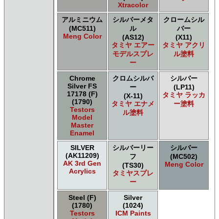
Xtracolor
アルミニウム
シルバーメタ
クロームシル
(MC511)
ル
バー
Meng Color
(AS12)
(X11)
タミヤ エアー
タミヤ アクリ
モデルスプレ
ル塗料
ー
Chrome
クロムシルバ
シルバー
Silver FS
ー
(LP11)
17178 (F)
タミヤ ラッカ
(X-11)
(1790)
タミヤ エナメ
ー塗料
Testors
ル塗料
Model
Master
Enamel
SILVER
シルバーリー
シルバー
(AK11209)
フ
(MC502)
AK 3rd Gen
Meng Color
(TS30)
Acrylics
タミヤスプレ
ー
Steel (F)
Silver
(1780)
(1024)
Testors
ICM Paints