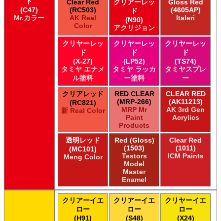
ド
Clear Red
クリアーレッ
Gloss Red
(C47)
(RC503)
(4605AP)
ド
Mr.カラー
AK Real
Italeri
(N90)
Color
アクリジョン
クリヤーレッ
クリヤーレッ
クリヤーレッ
ド
ド
ド
(X-27)
(LP52)
(TS74)
タミヤ エナメ
タミヤ ラッカ
タミヤスプレ
ル塗料
ー塗料
ー
クリアレッド
RED CLEAR
CLEAR RED
(MRP-266)
(AK11213)
(RC821)
MRP Mr
AK 3rd Gen
新 Real Color
Paint
Acrylics
Products
透明レッド
Red (Gloss)
Clear Red
(1503)
(1011)
(MC101)
Testors
ICM Paints
Meng Color
Model
Master
Enamel
クリアーイエ
クリアーイエ
クリヤーイエ
ロー
ロー
ロー
(H91)
(S48)
(X24)