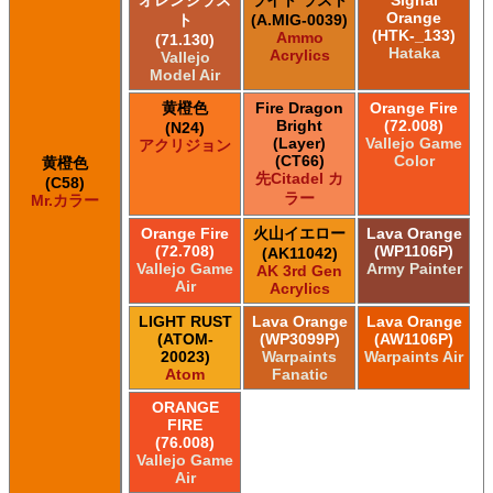
Orange
ト
(A.MIG-0039)
(HTK-_133)
Ammo
(71.130)
Hataka
Acrylics
Vallejo
Model Air
黄橙色
Fire Dragon
Orange Fire
Bright
(72.008)
(N24)
(Layer)
Vallejo Game
アクリジョン
(CT66)
Color
黄橙色
先Citadel カ
(C58)
ラー
Mr.カラー
Orange Fire
火山イエロー
Lava Orange
(72.708)
(WP1106P)
(AK11042)
Vallejo Game
Army Painter
AK 3rd Gen
Air
Acrylics
LIGHT RUST
Lava Orange
Lava Orange
(ATOM-
(WP3099P)
(AW1106P)
20023)
Warpaints
Warpaints Air
Atom
Fanatic
ORANGE
FIRE
(76.008)
Vallejo Game
Air