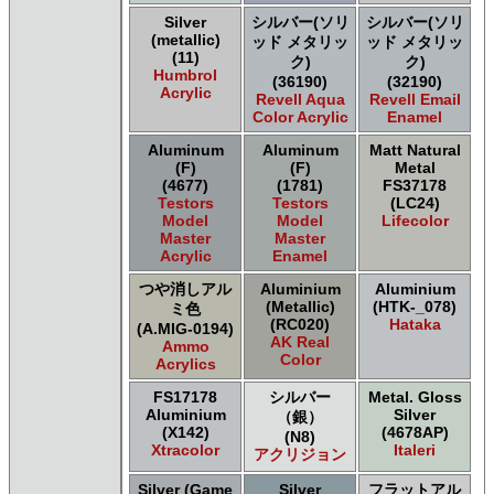
Repear Miniatures Master Series
Silver
シルバー(ソリ
シルバー(ソリ
Revell of Germany Revell Aqua Color Acrylic
(metallic)
ッド メタリッ
ッド メタリッ
Revell of Germany Revell Email Enamel
(11)
ク)
ク)
Humbrol
Revell of Germany Revell スプレーカラー
(36190)
(32190)
Acrylic
Revell Aqua
Revell Email
Testors of Rust-Oleum Group Testors Model Master
Color Acrylic
Enamel
Acrylic
Testors of Rust-Oleum Group Testors Model Master
Aluminum
Aluminum
Matt Natural
Enamel
(F)
(F)
Metal
The Army Painter Army Painter
(4677)
(1781)
FS37178
Testors
Testors
(LC24)
The Army Painter Speedpaint
Model
Model
Lifecolor
The Army Painter Warpaints Air
Master
Master
The Army Painter Warpaints Fanatic
Acrylic
Enamel
The Scale Modellers Supply Master Series Paints Bones
つや消しアル
Aluminium
Aluminium
The Scale Modellers Supply SMS
(Metallic)
(HTK-_078)
ミ色
Xtracolor Xtracolor
(RC020)
Hataka
(A.MIG-0194)
ガイアノーツ ガイア エナメル カラー
AK Real
Ammo
Color
ガイアノーツ ガイアカラー
Acrylics
タミヤ タミヤ アクリル塗料
FS17178
シルバー
Metal. Gloss
タミヤ タミヤ アクリル塗料 (フラット)
Aluminium
Silver
（銀）
タミヤ タミヤ エアーモデルスプレー
(X142)
(4678AP)
(N8)
Xtracolor
Italeri
タミヤ タミヤ エナメル塗料
アクリジョン
タミヤ タミヤ トップコート/サーフェイサー/プライマー
Silver (Game
Silver
フラットアル