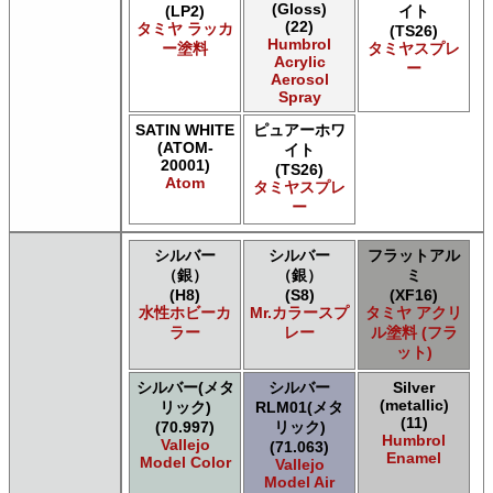
(Gloss)
(LP2)
イト
Acrylicos Vallejo Vallejo Pigment FX
(22)
タミヤ ラッカ
(TS26)
Acrylicos Vallejo Vallejo Premium カラー
Humbrol
ー塗料
タミヤスプレ
Acrylicos Vallejo Vallejo Wash FX
Acrylic
ー
Aerosol
Acrylicos Vallejo Vallejo Weathering FX
Spray
Acrylicos Vallejo Vallejo Xpress カラー
E7 Paints E7 Paints
SATIN WHITE
ピュアーホワ
(ATOM-
E7 Paints Humbrol Acrylic Aerosol Spray
イト
20001)
(TS26)
Games Workshop Limited Citadel Air
Atom
タミヤスプレ
Games Workshop Limited Citadel Spray
ー
Games Workshop Limited Citadelカラー
Games Workshop Limited 先Citadel カラー
シルバー
シルバー
フラットアル
HATAKA HOBBY Hataka
（銀）
（銀）
ミ
Humbrol - Hornby Hobbies Humbrol Acrylic
(H8)
(S8)
(XF16)
Humbrol of Hornby Hobbies Humbrol Enamel
水性ホビーカ
Mr.カラースプ
タミヤ アクリ
ICM ICM Paints
ラー
レー
ル塗料 (フラ
Italeri Italeri
ット)
Lifecolor Lifecolor
シルバー(メタ
シルバー
Silver
Meng Meng Color
(metallic)
リック)
RLM01(メタ
Mig Jimenez Ammo Acrylics
(11)
(70.997)
リック)
Mig Jimenez Atom
Humbrol
Vallejo
(71.063)
Enamel
Mission Models Mission Models
Model Color
Vallejo
Mr. Paint MRP Mr Paint Products
Model Air