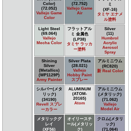
タミヤ タミヤ ラッカー塗料
Color)
(72.752)
ミ
タミヤ タミヤスプレー
(72.052)
Vallejo Game
(XF-16)
Vallejo Game
Air
タミヤ タミヤスプレー
タミヤ エナメ
Color
ル塗料
タミヤ タミヤスプレーAS
ＧＳＩクレオス Master Series Paints Pathfinder
Light Steel
フラットアル
Silver
ＧＳＩクレオス Mr.カラー
(69.064)
(11)
ミ 金属色
Vallejo
Humbrol
ＧＳＩクレオス Mr.カラー GX
(LP38)
Mecha Color
Acrylic
タミヤ ラッカ
ＧＳＩクレオス Mr.カラー 色ノ源
Aerosol
ー塗料
ＧＳＩクレオス Mr.カラー スーパーメタリック
Spray
ＧＳＩクレオス Mr.カラー スーパーメタリック 2
Shining
Silver Plata
アルミニウム
ＧＳＩクレオス Mr.カラースプレー
Silver
(28.021)
(RC820)
ＧＳＩクレオス Mr.クリアカラーGX
(Metallics)
Vallejo
新 Real Color
(WP1129P)
Hobby Paint
ＧＳＩクレオス Mr.クリスタルカラー
Army Painter
スプレー
ＧＳＩクレオス Mr.サーフェイサー/プライマー
ＧＳＩクレオス Mr.トップコート
シルバー(メタ
ALUMINUM
アルミニウム
(ATOM-
ＧＳＩクレオス Mr.メタリックカラーGX
リック)
(メタリック)
20165)
(34190)
(71.062)
ＧＳＩクレオス Mr.メタルカラー
Atom
Revell スプレ
Vallejo
ＧＳＩクレオス アクリジョン
Model Air
ーカラー
ＧＳＩクレオス ガンダムカラー
ＧＳＩクレオス ガンダムカラー
メタリックグ
オイリースチ
クロム(メタリ
レイ
ール(メタリッ
ック)
ＧＳＩクレオス ガンダムカラースプレー
(XF56)
ク)
(71.064)
ＧＳＩクレオス ガンダムカラースプレー