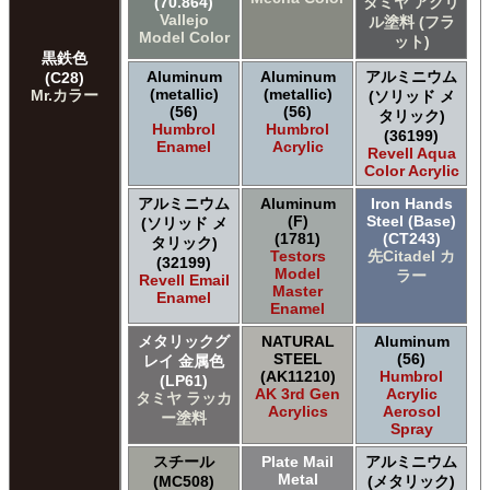
(70.864)
タミヤ アクリ
Vallejo
ル塗料 (フラ
Model Color
ット)
黒鉄色
Aluminum
Aluminum
アルミニウム
(C28)
(metallic)
(metallic)
Mr.カラー
(ソリッド メ
(56)
(56)
タリック)
Humbrol
Humbrol
(36199)
Enamel
Acrylic
Revell Aqua
Color Acrylic
アルミニウム
Aluminum
Iron Hands
(F)
Steel (Base)
(ソリッド メ
(1781)
(CT243)
タリック)
Testors
先Citadel カ
(32199)
Model
ラー
Revell Email
Master
Enamel
Enamel
メタリックグ
NATURAL
Aluminum
STEEL
(56)
レイ 金属色
(AK11210)
Humbrol
(LP61)
AK 3rd Gen
Acrylic
タミヤ ラッカ
Acrylics
Aerosol
ー塗料
Spray
スチール
Plate Mail
アルミニウム
Metal
(MC508)
(メタリック)