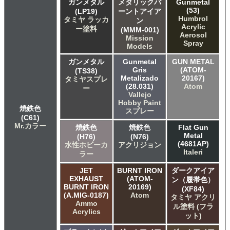
ガンメタル
メタリックバ
Gunmetal
(53)
(LP19)
ーントアイア
Humbrol
タミヤ ラッカ
ン
Acrylic
ー塗料
(MMM-001)
Aerosol
Mission
Spray
Models
ガンメタル
Gunmetal
GUN METAL
Gris
(ATOM-
(TS38)
Metalizado
20167)
タミヤスプレ
(28.031)
Atom
ー
Vallejo
Hobby Paint
焼鉄色
スプレー
(C61)
Mr.カラー
焼鉄色
焼鉄色
Flat Gun
Metal
(H76)
(N76)
(4681AP)
水性ホビーカ
アクリジョン
Italeri
ラー
JET
BURNT IRON
ダークアイア
EXHAUST
(ATOM-
ン（履帯色）
BURNT IRON
20169)
(XF84)
(A.MIG-0187)
Atom
タミヤ アクリ
Ammo
ル塗料 (フラ
Acrylics
ット)