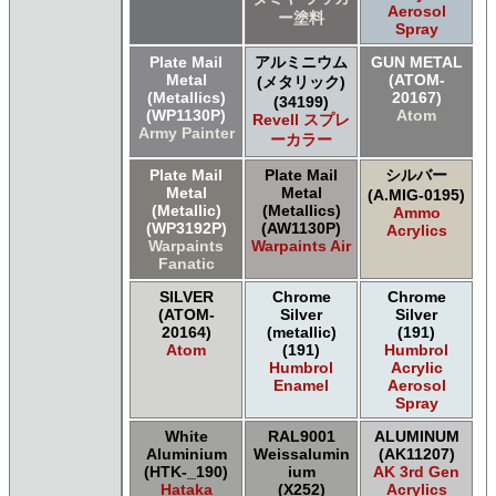
Aerosol
ー塗料
Spray
Plate Mail
アルミニウム
GUN METAL
Metal
(ATOM-
(メタリック)
(Metallics)
20167)
(34199)
(WP1130P)
Atom
Revell スプレ
Army Painter
ーカラー
Plate Mail
Plate Mail
シルバー
Metal
Metal
(A.MIG-0195)
(Metallic)
(Metallics)
Ammo
(WP3192P)
(AW1130P)
Acrylics
Warpaints
Warpaints Air
Fanatic
SILVER
Chrome
Chrome
(ATOM-
Silver
Silver
20164)
(metallic)
(191)
Atom
(191)
Humbrol
Humbrol
Acrylic
Enamel
Aerosol
Spray
White
RAL9001
ALUMINUM
Aluminium
Weissalumin
(AK11207)
(HTK-_190)
ium
AK 3rd Gen
Hataka
(X252)
Acrylics