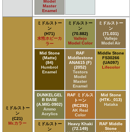
Model
Master
Enamel
ミドルストー
ミドルストー
ミドルストー
ン
ン
ン
(H71)
(70.882)
(71.031)
水性ホビーカ
Vallejo
Vallejo
Model Color
Model Air
ラー
Mid Stone
RAF
Middle Stone
(Matte)
Middlestone
FS30266
(84)
ANA615 (F)
(UA097)
Humbrol
(2052)
Lifecolor
Enamel
Testors
Model
Master
Enamel
DUNKELGEL
RAF ミドルス
Mid Stone
B BASE
(HTK-_013)
トーン
(A.MIG-0902)
Hataka
(RC292)
ミドルストー
Ammo
AK Real
ン
Acrylics
Color
(C21)
Mr.カラー
ミドルストー
Heavy Khaki
RAF Middle
(72.149)
Stone
ン