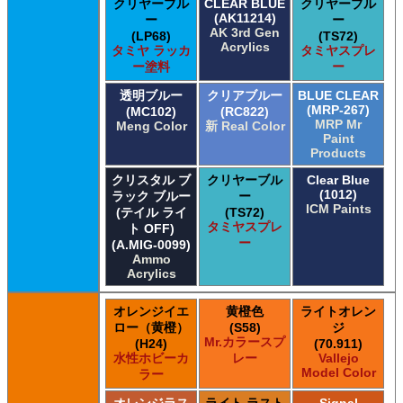
クリヤーブル
CLEAR BLUE
クリヤーブル
(AK11214)
ー
ー
AK 3rd Gen
(LP68)
(TS72)
Acrylics
タミヤ ラッカ
タミヤスプレ
ー塗料
ー
透明ブルー
クリアブルー
BLUE CLEAR
(MRP-267)
(MC102)
(RC822)
MRP Mr
Meng Color
新 Real Color
Paint
Products
クリスタル ブ
クリヤーブル
Clear Blue
(1012)
ラック ブルー
ー
ICM Paints
(テイル ライ
(TS72)
タミヤスプレ
ト OFF)
ー
(A.MIG-0099)
Ammo
Acrylics
オレンジイエ
黄橙色
ライトオレン
ロー（黄橙）
(S58)
ジ
Mr.カラースプ
(H24)
(70.911)
水性ホビーカ
レー
Vallejo
Model Color
ラー
オレンジラス
ライト ラスト
Signal