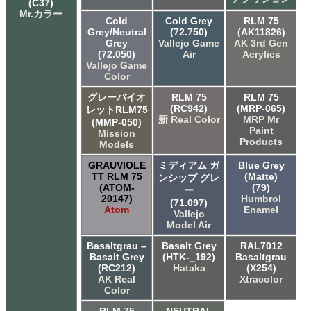
(C37)
Mr.カラー
Cold
Cold Grey
RLM 75
Grey/Neutral
(72.750)
(AK11826)
Grey
Vallejo Game
AK 3rd Gen
(72.050)
Air
Acrylics
Vallejo Game
Color
グレーバイオ
RLM 75
RLM 75
(RC942)
(MRP-065)
レットRLM75
新 Real Color
MRP Mr
(MMP-050)
Paint
Mission
Products
Models
GRAUVIOLE
ミディアム ガ
Blue Grey
TT RLM 75
(Matte)
ンシップ グレ
(ATOM-
(79)
ー
20147)
Humbrol
(71.097)
Atom
Enamel
Vallejo
Model Air
Basaltgrau –
Basalt Grey
RAL7012
Basalt Grey
(HTK-_192)
Basaltgrau
(RC212)
Hataka
(X254)
AK Real
Xtracolor
Color
RLM 75
NEUTRAL