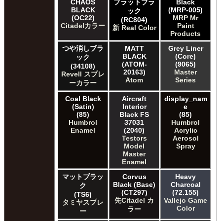
CHAOS
フラットブラ
Black
BLACK
(MRP-005)
ック
(OC22)
MRP Mr
(RC804)
Citadelカラー
Paint
新 Real Color
Products
つや消しブラ
MATT
Grey Liner
BLACK
(Core)
ック
(ATOM-
(9065)
(34108)
20163)
Master
Revell スプレ
Atom
Series
ーカラー
Coal Black
Aircraft
display_nam
(Satin)
Interior
e
(85)
Black FS
(85)
Humbrol
37031
Humbrol
Enamel
(2040)
Acrylic
Testors
Aerosol
Model
Spray
Master
Enamel
マットブラッ
Corvus
Heavy
Black (Base)
Charcoal
ク
(CT297)
(72.155)
(TS6)
先Citadel カ
Vallejo Game
タミヤスプレ
Color
ラー
ー