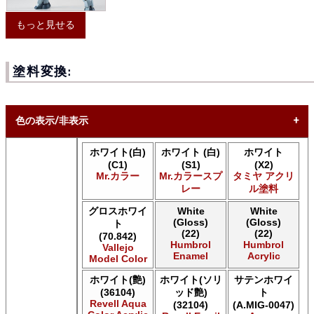
もっと見せる
塗料変換:
色の表示/非表示
ホワイト(白)
ホワイト (白)
ホワイト
* ボックスをオン/オフにして、同等の色を見つけやすくしま
(C1)
(S1)
(X2)
す。
Mr.カラー
Mr.カラースプ
タミヤ アクリ
レー
ル塗料
Uncheck ALL
AK INTERACTIVE AK 3rd Gen Acrylics
グロスホワイ
White
White
(Gloss)
(Gloss)
AK INTERACTIVE AK Acrylics
ト
(22)
(22)
(70.842)
AK INTERACTIVE AK Extreme Metal
Humbrol
Humbrol
Vallejo
AK INTERACTIVE AK Real Color
Enamel
Acrylic
Model Color
AK INTERACTIVE 新 Real Color
ホワイト(艶)
ホワイト(ソリ
サテンホワイ
ALCLAD II ALCLAD II
(36104)
ッド艶)
ト
Acrylicos Vallejo Vallejo Diorama FX
Revell Aqua
(32104)
(A.MIG-0047)
Acrylicos Vallejo Vallejo Game Air