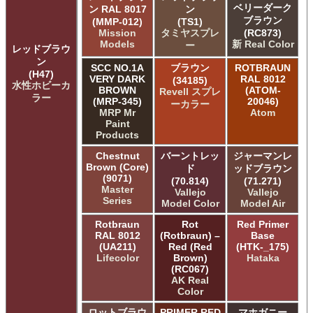
ベリーダーク
ン RAL 8017
ン
ブラウン
(MMP-012)
(TS1)
Mission
タミヤスプレ
(RC873)
Models
新 Real Color
ー
レッドブラウ
ン
SCC NO.1A
ブラウン
ROTBRAUN
(H47)
VERY DARK
RAL 8012
(34185)
水性ホビーカ
BROWN
(ATOM-
Revell スプレ
ラー
(MRP-345)
20046)
ーカラー
MRP Mr
Atom
Paint
Products
Chestnut
バーントレッ
ジャーマンレ
Brown (Core)
ド
ッドブラウン
(9071)
(70.814)
(71.271)
Master
Vallejo
Vallejo
Series
Model Color
Model Air
Rotbraun
Rot
Red Primer
RAL 8012
(Rotbraun) –
Base
(UA211)
Red (Red
(HTK-_175)
Lifecolor
Brown)
Hataka
(RC067)
AK Real
Color
ロットブラウ
PRIMER RED
マホガニー