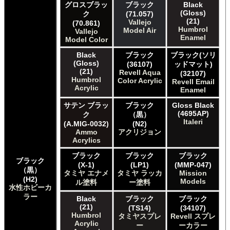
ICM ICM Paints
グロスブラッ
ブラック
Black
(Gloss)
ク
(71.057)
Italeri Italeri
(21)
Vallejo
(70.861)
Lifecolor Lifecolor
Humbrol
Model Air
Vallejo
Meng Meng Color
Enamel
Model Color
Mig Jimenez Ammo Acrylics
Black
ブラック
ブラック(ソリ
Mig Jimenez Atom
(Gloss)
(36107)
ッドマット)
Mission Models Mission Models
(21)
Revell Aqua
(32107)
Mr. Paint MRP Mr Paint Products
Humbrol
Color Acrylic
Revell Email
Repear Miniatures Master Series
Acrylic
Enamel
Revell of Germany Revell Aqua Color Acrylic
サテン ブラッ
ブラック
Gloss Black
Revell of Germany Revell Email Enamel
(4695AP)
ク
（黒）
Revell of Germany Revell スプレーカラー
Italeri
(A.MIG-0032)
(N2)
Testors of Rust-Oleum Group Testors Model Master
Ammo
アクリジョン
Acrylic
Acrylics
Testors of Rust-Oleum Group Testors Model Master
ブラック
ブラック
ブラック
Enamel
ブラック
(X-1)
(LP1)
(MMP-047)
The Army Painter Army Painter
（黒）
タミヤ エナメ
タミヤ ラッカ
Mission
The Army Painter Speedpaint
(H2)
Models
ル塗料
ー塗料
水性ホビーカ
The Army Painter Warpaints Air
ラー
The Army Painter Warpaints Fanatic
Black
ブラック
ブラック
(21)
(TS14)
(34107)
The Scale Modellers Supply Master Series Paints Bones
Humbrol
タミヤスプレ
Revell スプレ
The Scale Modellers Supply SMS
Acrylic
ー
ーカラー
Xtracolor Xtracolor