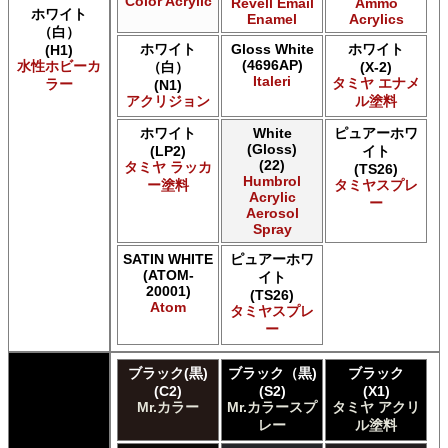
Color Acrylic
Revell Email
Ammo
Acrylicos Vallejo Vallejo Game Color
ホワイト
Enamel
Acrylics
（白）
Acrylicos Vallejo Vallejo Hobby Paint スプレー
ホワイト
Gloss White
ホワイト
(H1)
Acrylicos Vallejo Vallejo Liquid Gold
(4696AP)
水性ホビーカ
（白）
(X-2)
Acrylicos Vallejo Vallejo Mecha Color
Italeri
タミヤ エナメ
ラー
(N1)
Acrylicos Vallejo Vallejo Metal Color
アクリジョン
ル塗料
Acrylicos Vallejo Vallejo Model Air
Acrylicos Vallejo Vallejo Model Color
ホワイト
White
ピュアーホワ
(Gloss)
(LP2)
イト
Acrylicos Vallejo Vallejo Panzer Aces
(22)
タミヤ ラッカ
(TS26)
Acrylicos Vallejo Vallejo Pigment FX
Humbrol
ー塗料
タミヤスプレ
Acrylicos Vallejo Vallejo Premium カラー
Acrylic
ー
Aerosol
Acrylicos Vallejo Vallejo Wash FX
Spray
Acrylicos Vallejo Vallejo Weathering FX
Acrylicos Vallejo Vallejo Xpress カラー
SATIN WHITE
ピュアーホワ
E7 Paints E7 Paints
(ATOM-
イト
20001)
E7 Paints Humbrol Acrylic Aerosol Spray
(TS26)
Atom
タミヤスプレ
Games Workshop Limited Citadel Air
ー
Games Workshop Limited Citadel Spray
Games Workshop Limited Citadelカラー
ブラック(黒)
ブラック（黒)
ブラック
Games Workshop Limited 先Citadel カラー
(C2)
(S2)
(X1)
HATAKA HOBBY Hataka
Mr.カラー
Mr.カラースプ
タミヤ アクリ
Humbrol - Hornby Hobbies Humbrol Acrylic
レー
ル塗料
Humbrol of Hornby Hobbies Humbrol Enamel