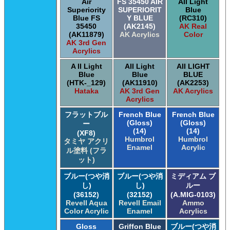
Air
FS 35450 AIR
AII Light
Superiority
SUPERIORIT
Blue
Blue FS
Y BLUE
(RC310)
35450
(AK2145)
AK Real
(AK11879)
AK Acrylics
Color
AK 3rd Gen
Acrylics
A II Light
AII Light
AII LIGHT
Blue
Blue
BLUE
(HTK-_129)
(AK11910)
(AK2253)
Hataka
AK 3rd Gen
AK Acrylics
Acrylics
フラットブル
French Blue
French Blue
(Gloss)
(Gloss)
ー
(14)
(14)
(XF8)
Humbrol
Humbrol
タミヤ アクリ
Enamel
Acrylic
ル塗料 (フラ
ット)
ブルー(つや消
ブルー(つや消
ミディアム ブ
し)
し)
ルー
(36152)
(32152)
(A.MIG-0103)
Revell Aqua
Revell Email
Ammo
Color Acrylic
Enamel
Acrylics
Gloss
Griffon Blue
ブルー(つや消