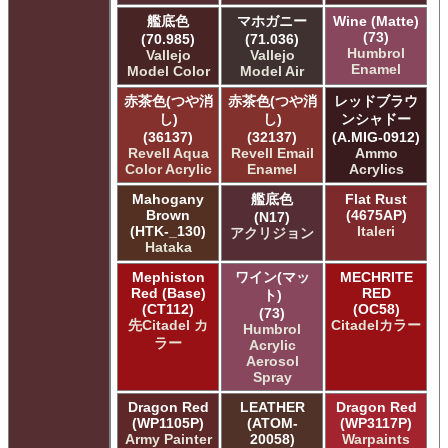
ＧＳＩクレオス Mr.トップコート
艦底色
マホガニー
Wine (Matte)
ＧＳＩクレオス Mr.メタリックカラーGX
(73)
(70.985)
(71.036)
ＧＳＩクレオス Mr.メタルカラー
Humbrol
Vallejo
Vallejo
Enamel
Model Color
Model Air
ＧＳＩクレオス アクリジョン
ＧＳＩクレオス ガンダムカラー
赤茶色(つや消
赤茶色(つや消
レッドブラウ
ＧＳＩクレオス ガンダムカラー
し)
し)
ンシャドー
ＧＳＩクレオス ガンダムカラースプレー
(36137)
(32137)
(A.MIG-0912)
Revell Aqua
Revell Email
Ammo
ＧＳＩクレオス ガンダムカラースプレー
Color Acrylic
Enamel
Acrylics
ＧＳＩクレオス ガンダムマーカー
Mahogany
艦底色
Flat Rust
ＧＳＩクレオス 水性ホビーカラー
Brown
(4675AP)
(N17)
(HTK-_130)
Italeri
アクリジョン
Hataka
Mephiston
ワイン(マッ
MECHRITE
Red (Base)
RED
ト)
(CT112)
(OC58)
(73)
先Citadel カ
Citadelカラー
Humbrol
ラー
Acrylic
Aerosol
Spray
Dragon Red
LEATHER
Dragon Red
(WP1105P)
(ATOM-
(WP3117P)
Army Painter
20058)
Warpaints