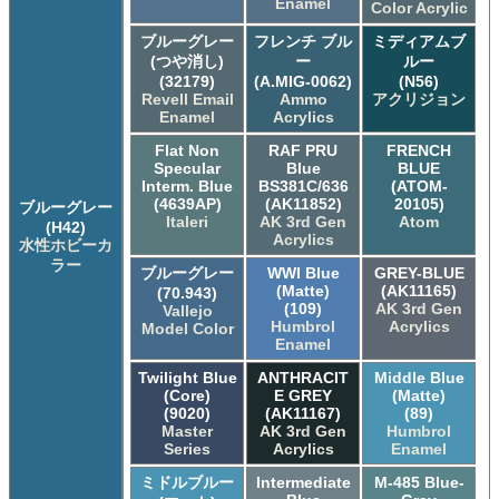
Enamel
Color Acrylic
ブルーグレー
フレンチ ブル
ミディアムブ
(つや消し)
ー
ルー
(32179)
(A.MIG-0062)
(N56)
Revell Email
Ammo
アクリジョン
Enamel
Acrylics
Flat Non
RAF PRU
FRENCH
Specular
Blue
BLUE
Interm. Blue
BS381C/636
(ATOM-
(4639AP)
(AK11852)
20105)
ブルーグレー
Italeri
AK 3rd Gen
Atom
(H42)
Acrylics
水性ホビーカ
ラー
ブルーグレー
WWI Blue
GREY-BLUE
(Matte)
(AK11165)
(70.943)
(109)
AK 3rd Gen
Vallejo
Humbrol
Acrylics
Model Color
Enamel
Twilight Blue
ANTHRACIT
Middle Blue
(Core)
E GREY
(Matte)
(9020)
(AK11167)
(89)
Master
AK 3rd Gen
Humbrol
Series
Acrylics
Enamel
ミドルブルー
Intermediate
M-485 Blue-