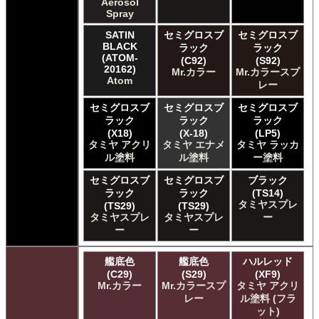
Aerosol
ガイアノーツ ガイア エナメル カラー
Spray
ガイアノーツ ガイアカラー
SATIN
セミグロスブ
セミグロスブ
タミヤ タミヤ アクリル塗料
BLACK
ラック
ラック
タミヤ タミヤ アクリル塗料 (フラット)
(ATOM-
(C92)
(S92)
20162)
Mr.カラー
Mr.カラースプ
タミヤ タミヤ エアーモデルスプレー
Atom
レー
タミヤ タミヤ エナメル塗料
タミヤ タミヤ トップコート/サーフェイサー/プライマー
セミグロスブ
セミグロスブ
セミグロスブ
タミヤ タミヤ ラッカー塗料
ラック
ラック
ラック
タミヤ タミヤスプレー
(X18)
(X-18)
(LP5)
タミヤ アクリ
タミヤ エナメ
タミヤ ラッカ
タミヤ タミヤスプレー
ル塗料
ル塗料
ー塗料
タミヤ タミヤスプレーAS
ＧＳＩクレオス Master Series Paints Pathfinder
セミグロスブ
セミグロスブ
ブラック
ＧＳＩクレオス Mr.カラー
ラック
ラック
(TS14)
タミヤスプレ
(TS29)
(TS29)
ＧＳＩクレオス Mr.カラー GX
タミヤスプレ
タミヤスプレ
ー
ＧＳＩクレオス Mr.カラー 色ノ源
ー
ー
ＧＳＩクレオス Mr.カラー スーパーメタリック
ＧＳＩクレオス Mr.カラー スーパーメタリック 2
艦底色
艦底色
ハルレッド
ＧＳＩクレオス Mr.カラースプレー
(C29)
(S29)
(XF9)
ＧＳＩクレオス Mr.クリアカラーGX
Mr.カラー
Mr.カラースプ
タミヤ アクリ
ＧＳＩクレオス Mr.クリスタルカラー
レー
ル塗料 (フラ
ット)
ＧＳＩクレオス Mr.サーフェイサー/プライマー