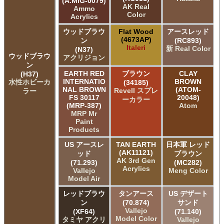
(A.MIG-0079)
AK Real
Ammo
Color
Acrylics
ウッドブラウ
Flat Wood
アースレッド
(4673AP)
ン
(RC893)
Italeri
新 Real Color
(N37)
ウッドブラウ
アクリジョン
ン
EARTH RED
ブラウン
CLAY
(H37)
INTERNATIO
BROWN
水性ホビーカ
(34185)
NAL BROWN
(ATOM-
Revell スプレ
ラー
FS 30117
20048)
ーカラー
(MRP-387)
Atom
MRP Mr
Paint
Products
US アースレ
TAN EARTH
日本軍 レッド
(AK11121)
ッド
ブラウン
AK 3rd Gen
(71.293)
(MC282)
Acrylics
Vallejo
Meng Color
Model Air
レッドブラウ
タンアース
US デザート
ン
(70.874)
サンド
Vallejo
(XF64)
(71.140)
Model Color
タミヤ アクリ
Vallejo