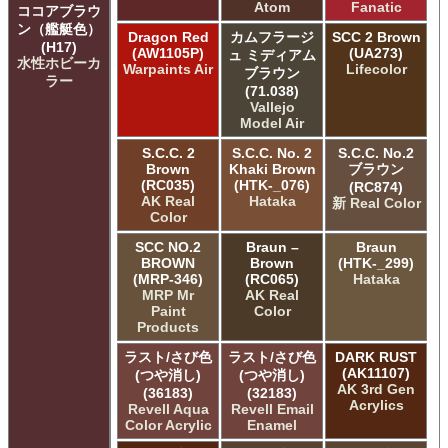
Atom
Fanatic
ココアブラウ
ン（艦艇色）
Dragon Red
カムフラージ
SCC 2 Brown
(H17)
(AW1105P)
(UA273)
ュ ミディアム
水性ホビーカ
Warpaints Air
Lifecolor
ブラウン
ラー
(71.038)
Vallejo
Model Air
S.C.C. 2
S.C.C. No. 2
S.C.C. No.2
Brown
Khaki Brown
ブラウン
(RC035)
(HTK-_076)
(RC874)
AK Real
Hataka
新 Real Color
Color
SCC NO.2
Braun –
Braun
BROWN
Brown
(HTK-_299)
(MRP-346)
(RC065)
Hataka
MRP Mr
AK Real
Paint
Color
Products
ラスト/さび色
ラスト/さび色
DARK RUST
(AK11107)
(つや消し)
(つや消し)
AK 3rd Gen
(36183)
(32183)
Acrylics
Revell Aqua
Revell Email
Color Acrylic
Enamel