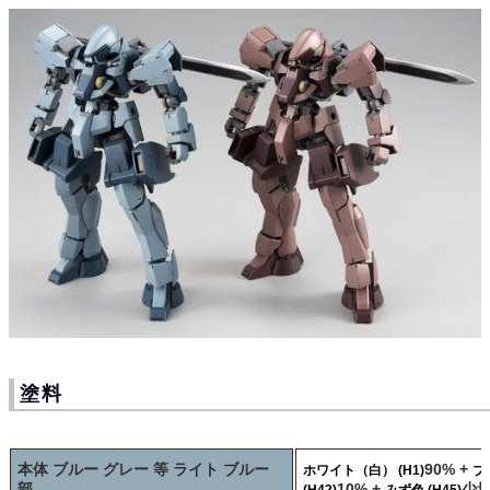
塗料
本体 ブルー グレー 等 ライト ブルー
90% +
ホワイト（白） (H1)
ブ
部
10% +
少
(H42)
みず色 (H45)