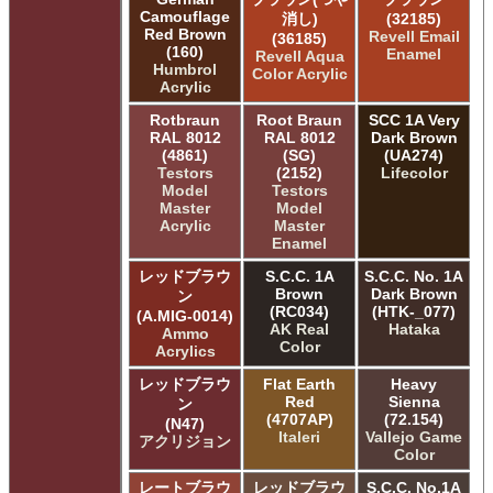
Camouflage
消し)
(32185)
Red Brown
Revell Email
(36185)
(160)
Enamel
Revell Aqua
Humbrol
Color Acrylic
Acrylic
Rotbraun
Root Braun
SCC 1A Very
RAL 8012
RAL 8012
Dark Brown
(4861)
(SG)
(UA274)
Testors
(2152)
Lifecolor
Model
Testors
Master
Model
Acrylic
Master
Enamel
レッドブラウ
S.C.C. 1A
S.C.C. No. 1A
Brown
Dark Brown
ン
(RC034)
(HTK-_077)
(A.MIG-0014)
AK Real
Hataka
Ammo
Color
Acrylics
レッドブラウ
Flat Earth
Heavy
Red
Sienna
ン
(4707AP)
(72.154)
(N47)
Italeri
Vallejo Game
アクリジョン
Color
レートブラウ
レッドブラウ
S.C.C. No.1A