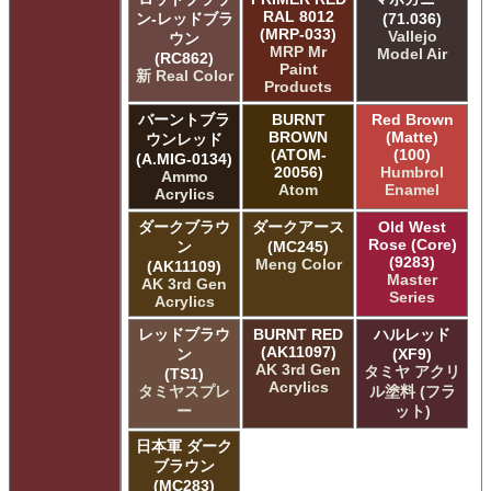
RAL 8012
ン-レッドブラ
(71.036)
(MRP-033)
Vallejo
ウン
MRP Mr
Model Air
(RC862)
Paint
新 Real Color
Products
バーントブラ
BURNT
Red Brown
BROWN
(Matte)
ウンレッド
(ATOM-
(100)
(A.MIG-0134)
20056)
Humbrol
Ammo
Atom
Enamel
Acrylics
ダークブラウ
ダークアース
Old West
Rose (Core)
ン
(MC245)
(9283)
Meng Color
(AK11109)
Master
AK 3rd Gen
Series
Acrylics
レッドブラウ
BURNT RED
ハルレッド
(AK11097)
ン
(XF9)
AK 3rd Gen
タミヤ アクリ
(TS1)
Acrylics
タミヤスプレ
ル塗料 (フラ
ー
ット)
日本軍 ダーク
ブラウン
(MC283)