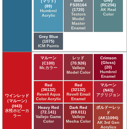
Blue
Grey
(マット)
FS35164
(RC256)
(89)
(1720)
AK Real
Humbrol
Testors
Color
Acrylic
Model
Master
Enamel
Grey Blue
(1075)
ICM Paints
マルーン
レッド
Crimson
(Gloss)
(C100)
(70.926)
(20)
Mr.カラー
Vallejo
Humbrol
Model Color
Enamel
Red
Red
マルーン
(36132)
(32132)
(N43)
Revell Aqua
Revell Email
アクリジョン
ワインレッド
Color Acrylic
Enamel
（マルーン）
(H43)
Heavy Red
Dark Red
ボルドーレッ
水性ホビーカ
(72.141)
(69.011)
ド
ラー
Vallejo Game
Vallejo
(AK11094)
Color
Mecha Color
AK 3rd Gen
Acrylics