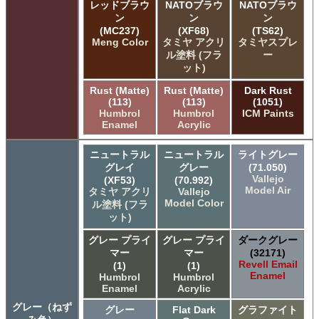
レッドブラウ
NATOブラウ
NATOブラウ
ン
ン
ン
(MC237)
(XF68)
(TS62)
Meng Color
タミヤ アクリ
タミヤスプレ
ル塗料 (フラ
ー
ット)
Rust (Matte)
Rust (Matte)
Dark Rust
(113)
(113)
(1051)
Humbrol
Humbrol
ICM Paints
Enamel
Acrylic
ニュートラル
ニュートラル
ライトグレー
グレイ
グレー
(71.050)
Vallejo
(XF53)
(70.992)
Model Air
タミヤ アクリ
Vallejo
Model Color
ル塗料 (フラ
ット)
グレー プライ
グレー プライ
ダークグレー
マー
マー
(32171)
Revell Email
(1)
(1)
Enamel
Humbrol
Humbrol
Enamel
Acrylic
グレー（ねず
グレー
Flat Dark
グラファイト