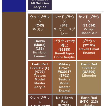
AK 3rd Gen
Acrylics
ウッドブラウ
ウッドブラウ
サンド ブラウ
ン
ン
ン
(C43)
(S43)
(71.034)
Mr.カラー
Mr.カラースプ
Vallejo
Model Air
レー
Brown
ブラウン(つや
ブラウン
(Matte)
消し)
(32185)
(186)
Revell Email
(36185)
Humbrol
Enamel
Revell Aqua
Enamel
Color Acrylic
Earth Red
Military
Earth Red
FS30117 (F)
Brown
FS30117
(4707)
FS30117
(UA306)
Testors
(1701)
Lifecolor
Model
Testors
Master
Model
Acrylic
Master
Enamel
クレイブラウ
No.8 Earth
Earth Red
Red
(HTK-_213)
ン
(RC031)
Hataka