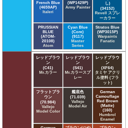
French Blue
(WP1429P)
し)
(4659AP)
Army Painter
(34152)
Italeri
Revell スプレ
ーカラー
PRUSSIAN
Cyan Blue
Stratos Blue
BLUE
(Core)
(WP3015P)
(ATOM-
(9117)
Warpaints
20108)
Master
Fanatic
Atom
Series
レッドブラウ
レッドブラウ
レッドブラウ
ン
ン
ン
(C41)
(S41)
(XF64)
Mr.カラー
Mr.カラースプ
タミヤ アクリ
レー
ル塗料 (フラ
ット)
フラットブラ
艦底色
German
Camouflage
ウン
(71.039)
Red Brown
Vallejo
(70.984)
(Matte)
Model Air
Vallejo
(160)
Model Color
Humbrol
Enamel
German
ブラウン(つや
ブラウン