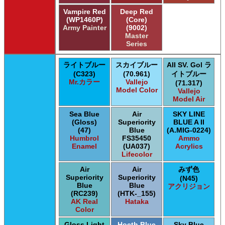
Vampire Red
Deep Red
(WP1460P)
(Core)
Army Painter
(9002)
Master
Series
ライトブルー
スカイブルー
AII SV. Gol ラ
(C323)
(70.961)
イトブルー
Mr.カラー
Vallejo
(71.317)
Model Color
Vallejo
Model Air
Sea Blue
Air
SKY LINE
(Gloss)
Superiority
BLUE A II
(47)
Blue
(A.MIG-0224)
Humbrol
FS35450
Ammo
Enamel
(UA037)
Acrylics
Lifecolor
Air
Air
みず色
Superiority
Superiority
(N45)
Blue
Blue
アクリジョン
(RC239)
(HTK-_155)
AK Real
Hataka
Color
Gloss Light
Hoeth Blue
Sky Blue