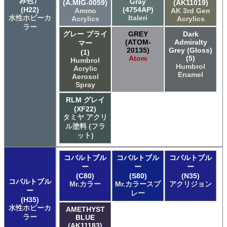
み色）
Gray
(A.MIG-0059)
(AK11019)
(H22)
(4754AP)
Ammo
AK 3rd Gen
水性ホビーカ
Italeri
Acrylics
Acrylics
ラー
グレー プライ
GREY
Dark
(ATOM-
Admiralty
マー
20135)
Grey (Gloss)
(1)
Atom
(5)
Humbrol
Humbrol
Acrylic
Enamel
Aerosol
Spray
RLM グレイ
(XF22)
タミヤ アクリ
ル塗料 (フラ
ット)
コバルトブル
コバルトブル
コバルトブル
ー
ー
ー
(C80)
(S80)
(N35)
コバルトブル
Mr.カラー
Mr.カラースプ
アクリジョン
ー
レー
(H35)
水性ホビーカ
AMETHYST
ラー
BLUE
(AK11183)