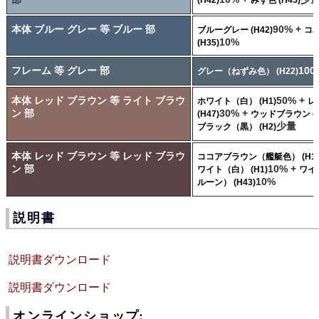
本体 ブルー グレー 等 ブルー 部
90% +
ブルーグレー (H42)
コ
10%
(H35)
フレーム 等 グレー 部
100
グレー（ねずみ色） (H22)
本体 レッド ブラウン 等 ライト ブラウ
50% +
ホワイト（白） (H1)
レ
ン 部
30% +
(H47)
ウッドブラウン (H
少量
ブラック（黒） (H2)
本体 レッド ブラウン 等 レッド ブラウ
ココアブラウン（艦艇色） (H17
ン 部
10% +
ワイト（白） (H1)
ワイ
10%
ルーン） (H43)
説明書
説明書ダウンロード
説明書ダウンロード
オンラインショップ: