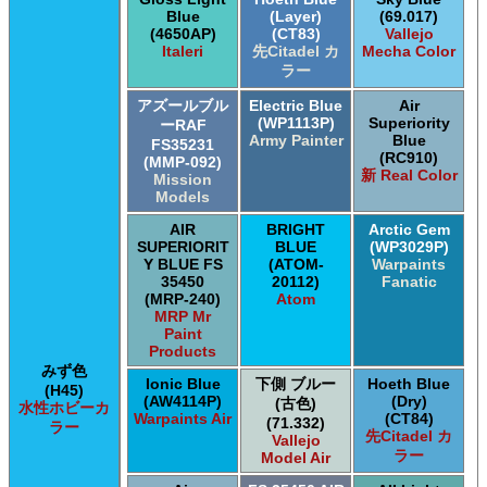
Blue
(Layer)
(69.017)
(4650AP)
(CT83)
Vallejo
Italeri
先Citadel カ
Mecha Color
ラー
アズールブル
Electric Blue
Air
(WP1113P)
Superiority
ーRAF
Army Painter
Blue
FS35231
(RC910)
(MMP-092)
新 Real Color
Mission
Models
AIR
BRIGHT
Arctic Gem
SUPERIORIT
BLUE
(WP3029P)
Y BLUE FS
(ATOM-
Warpaints
35450
20112)
Fanatic
(MRP-240)
Atom
MRP Mr
Paint
Products
みず色
Ionic Blue
下側 ブルー
Hoeth Blue
(H45)
(AW4114P)
(Dry)
(古色)
水性ホビーカ
Warpaints Air
(CT84)
(71.332)
ラー
先Citadel カ
Vallejo
ラー
Model Air