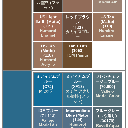
Model Air
ル塗料 (フラ
ット)
US Light
レッドブラウ
US Tan
Earth (Matte)
(Matte)
ン
(119)
(118)
(TS1)
Humbrol
Humbrol
タミヤスプレ
Enamel
Enamel
ー
US Tan
Tan Earth
(Matte)
(1058)
(118)
ICM Paints
Humbrol
Acrylic
ミディアムブ
ミディアムブ
フレンチミラ
ルー
ルー
ージュブルー
(C72)
(XF18)
(70.900)
Mr.カラー
タミヤ アクリ
Vallejo
Model Color
ル塗料 (フラ
ット)
IDF ブルー
Intermediate
ブルーグレー
Blue (Matte)
(71.113)
(つや消し)
(144)
Vallejo
(36179)
Humbrol
Model Air
Revell Aqua