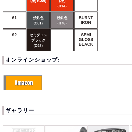
(橙) (C59)
（橙）
(H14)
61
BURNT
焼鉄色
焼鉄色
IRON
(C61)
(H76)
92
SEMI
セミグロス
GLOSS
ブラック
BLACK
(C92)
オンラインショップ:
Amazon
ギャラリー