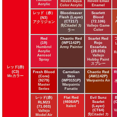
Revell Aqua
Revell Email
Acrylic
ALCLAD II ALCLAD II
Color Acrylic
Enamel
Acrylicos Vallejo Vallejo Diorama FX
レッド（赤）
Bloodreaver
Scarlett
Acrylicos Vallejo Vallejo Game Air
Flesh (Layer)
Blood
(N3)
Acrylicos Vallejo Vallejo Game Color
(CT217)
(72.106)
アクリジョン
Acrylicos Vallejo Vallejo Hobby Paint スプレー
先Citadel カ
Vallejo Game
Color
ラー
Acrylicos Vallejo Vallejo Liquid Gold
Acrylicos Vallejo Vallejo Mecha Color
Red
Chaotic Red
Scarlet Red
Acrylicos Vallejo Vallejo Metal Color
(19)
(WP1142P)
Rojo
Acrylicos Vallejo Vallejo Model Air
Humbrol
Army Painter
Escarlata
Acrylic
(28.016)
Acrylicos Vallejo Vallejo Model Color
R
Aerosol
Vallejo
Acrylicos Vallejo Vallejo Panzer Aces
Spray
Hobby Paint
Acrylicos Vallejo Vallejo Pigment FX
スプレー
レッド(赤)
Acrylicos Vallejo Vallejo Premium カラー
(C3)
Fresh Blood
Carnelian
Chaotic Red
R
Acrylicos Vallejo Vallejo Wash FX
Mr.カラー
(Core)
Skin
(AW1142P)
Acrylicos Vallejo Vallejo Weathering FX
(9279)
(WP3151P)
Warpaints Air
Acrylicos Vallejo Vallejo Xpress カラー
Master
Warpaints
Series
Fanatic
E7 Paints E7 Paints
E7 Paints Humbrol Acrylic Aerosol Spray
レッド(赤)
Flat Red
Evil Sunz
B
Games Workshop Limited Citadel Air
(4606AP)
Scarlet
(
RLM23
Games Workshop Limited Citadel Spray
Italeri
(Layer)
(71.003)
Games Workshop Limited Citadelカラー
(CT64)
V
Vallejo
先Citadel カ
Model Air
Games Workshop Limited 先Citadel カラー