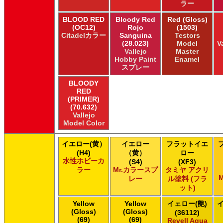
ラー
HATAKA HOBBY Hataka
Humbrol - Hornby Hobbies Humbrol Acrylic
BLOOD RED
Bloody Red
Red (Gloss)
Humbrol of Hornby Hobbies Humbrol Enamel
(OC12)
Rojo
(1503)
Citadelカラー
Sanguina
Testors
ICM ICM Paints
(28.023)
Model
V
Italeri Italeri
Vallejo
Master
Lifecolor Lifecolor
Hobby Paint
Enamel
Meng Meng Color
スプレー
Mig Jimenez Ammo Acrylics
BLOODY
Mig Jimenez Atom
RED
Mission Models Mission Models
(PRIMER)
Mr. Paint MRP Mr Paint Products
(70.632)
Vallejo
Repear Miniatures Master Series
Model Color
Revell of Germany Revell Aqua Color Acrylic
Revell of Germany Revell Email Enamel
イエロー(黄）
イエロー
フラットイエ
Revell of Germany Revell スプレーカラー
(H4)
（黄）
ロー
Testors of Rust-Oleum Group Testors Model Master Acrylic
水性ホビーカ
(S4)
(XF3)
Testors of Rust-Oleum Group Testors Model Master Enamel
ラー
Mr.カラースプ
タミヤ アクリ
The Army Painter Army Painter
M
レー
ル塗料 (フラ
The Army Painter Speedpaint
ット)
The Army Painter Warpaints Air
Yellow
Yellow
イェロー(艶)
The Army Painter Warpaints Fanatic
(Gloss)
(Gloss)
(36112)
The Scale Modellers Supply Master Series Paints Bones
(69)
(69)
Revell Aqua