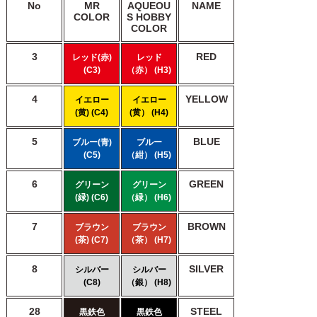
No
MR
AQUEOU
NAME
COLOR
S HOBBY
COLOR
3
RED
レッド(赤)
レッド
(C3)
（赤） (H3)
4
YELLOW
イエロー
イエロー
(黄) (C4)
(黄） (H4)
5
BLUE
ブルー(青)
ブルー
(C5)
（紺） (H5)
6
GREEN
グリーン
グリーン
(緑) (C6)
（緑） (H6)
7
BROWN
ブラウン
ブラウン
(茶) (C7)
（茶） (H7)
8
SILVER
シルバー
シルバー
(C8)
（銀） (H8)
28
STEEL
黒鉄色
黒鉄色