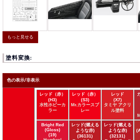
もっと見せる
塗料変換:
色の表示/非表示
レッド（赤）
レッド（赤）
レッド
* ボックスをオン/オフにして、同等の色を見つけやすくします。
(H3)
(S3)
(X7)
水性ホビーカ
Mr.カラースプ
タミヤ アクリ
Uncheck ALL
ラー
レー
ル塗料
AK INTERACTIVE AK 3rd Gen Acrylics
M
AK INTERACTIVE AK Acrylics
Bright Red
レッド(燃える
レッド(燃える
AK INTERACTIVE AK Extreme Metal
(Gloss)
ような赤)
ような赤)
(
AK INTERACTIVE AK Real Color
(19)
(36131)
(32131)
AK INTERACTIVE 新 Real Color
Humbrol