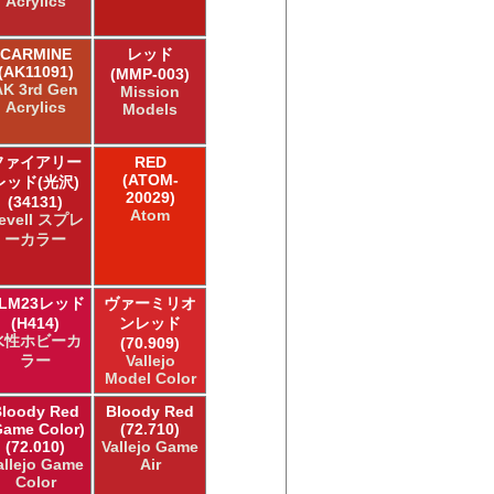
Acrylics
CARMINE
レッド
(AK11091)
(MMP-003)
AK 3rd Gen
Mission
Acrylics
Models
ファイアリー
RED
(ATOM-
レッド(光沢)
20029)
(34131)
Atom
evell スプレ
ーカラー
LM23レッド
ヴァーミリオ
(H414)
ンレッド
水性ホビーカ
(70.909)
ラー
Vallejo
Model Color
loody Red
Bloody Red
Game Color)
(72.710)
(72.010)
Vallejo Game
allejo Game
Air
Color