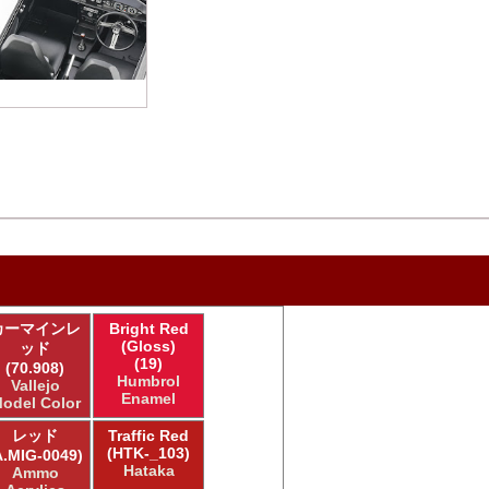
カーマインレ
Bright Red
(Gloss)
ッド
(19)
(70.908)
Humbrol
Vallejo
Enamel
odel Color
レッド
Traffic Red
(HTK-_103)
A.MIG-0049)
Hataka
Ammo