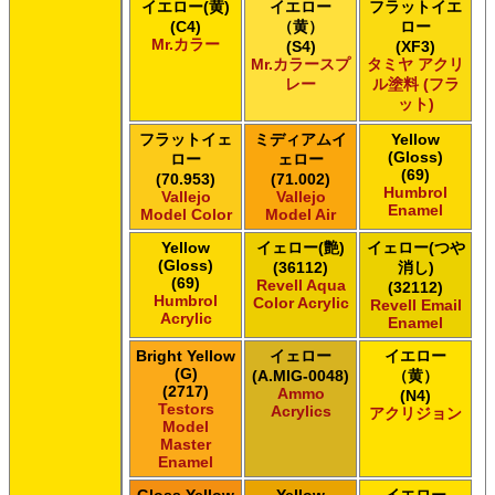
イエロー(黄)
イエロー
フラットイエ
(C4)
（黄）
ロー
Mr.カラー
(S4)
(XF3)
Mr.カラースプ
タミヤ アクリ
レー
ル塗料 (フラ
ット)
フラットイェ
ミディアムイ
Yellow
(Gloss)
ロー
ェロー
(69)
(70.953)
(71.002)
Humbrol
Vallejo
Vallejo
Enamel
Model Color
Model Air
Yellow
イェロー(艶)
イェロー(つや
(Gloss)
(36112)
消し)
(69)
Revell Aqua
(32112)
Humbrol
Color Acrylic
Revell Email
Acrylic
Enamel
Bright Yellow
イェロー
イエロー
(G)
(A.MIG-0048)
（黄）
(2717)
Ammo
(N4)
Testors
Acrylics
アクリジョン
Model
Master
Enamel