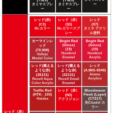
(TS29)
(TS29)
ＧＳＩクレオス Mr.カラー GX
タミヤスプレ
タミヤスプレ
ー
ＧＳＩクレオス Mr.カラー 色ノ源
ー
ー
ＧＳＩクレオス Mr.カラー スーパーメタリック
ＧＳＩクレオス Mr.カラー スーパーメタリック 2
レッド(赤)
レッド（赤）
レッド
ＧＳＩクレオス Mr.カラースプレー
(C3)
(S3)
(X7)
ＧＳＩクレオス Mr.クリアカラーGX
Mr.カラー
Mr.カラースプ
タミヤ アクリ
ＧＳＩクレオス Mr.クリスタルカラー
レー
ル塗料
ＧＳＩクレオス Mr.サーフェイサー/プライマー
カーマインレ
Bright Red
Bright Red
ＧＳＩクレオス Mr.トップコート
(Gloss)
(Gloss)
ッド
ＧＳＩクレオス Mr.メタリックカラーGX
(19)
(19)
(70.908)
Humbrol
Humbrol
ＧＳＩクレオス Mr.メタルカラー
Vallejo
Enamel
Acrylic
Model Color
ＧＳＩクレオス アクリジョン
ＧＳＩクレオス ガンダムカラー
レッド(燃える
レッド(燃える
レッド
ＧＳＩクレオス ガンダムカラー
ような赤)
ような赤)
(A.MIG-0049)
Ammo
ＧＳＩクレオス ガンダムカラースプレー
(36131)
(32131)
Acrylics
Revell Aqua
Revell Email
ＧＳＩクレオス ガンダムカラースプレー
Color Acrylic
Enamel
ＧＳＩクレオス ガンダムマーカー
Traffic Red
レッド（赤）
Bloodreaver
ＧＳＩクレオス 水性ホビーカラー
(HTK-_103)
Flesh (Layer)
(N3)
Hataka
(CT217)
アクリジョン
先Citadel カ
ラー
レッド（赤）