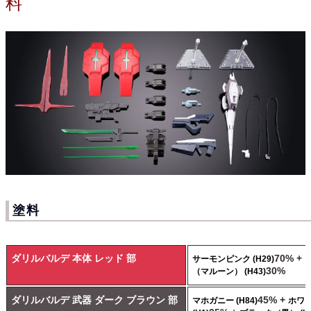
料
塗料
ダリルバルデ 本体 レッド 部
70% +
サーモンピンク (H29)
30%
（マルーン） (H43)
ダリルバルデ 武器 ダーク ブラウン 部
45% +
マホガニー (H84)
ホワ