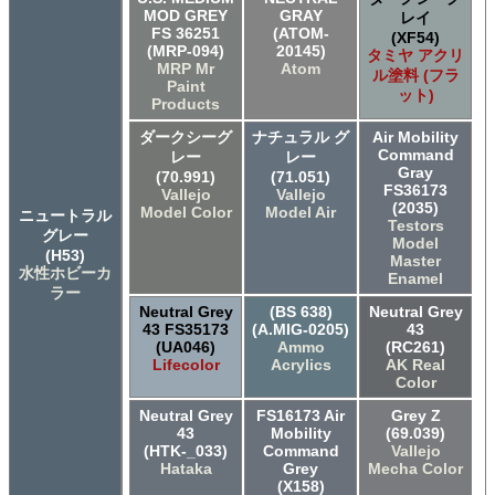
MOD GREY
GRAY
レイ
FS 36251
(ATOM-
(XF54)
(MRP-094)
20145)
タミヤ アクリ
MRP Mr
Atom
ル塗料 (フラ
Paint
ット)
Products
ダークシーグ
ナチュラル グ
Air Mobility
Command
レー
レー
Gray
(70.991)
(71.051)
FS36173
Vallejo
Vallejo
(2035)
Model Color
Model Air
ニュートラル
Testors
グレー
Model
(H53)
Master
水性ホビーカ
Enamel
ラー
Neutral Grey
(BS 638)
Neutral Grey
43 FS35173
(A.MIG-0205)
43
(UA046)
Ammo
(RC261)
Lifecolor
Acrylics
AK Real
Color
Neutral Grey
FS16173 Air
Grey Z
43
Mobility
(69.039)
(HTK-_033)
Command
Vallejo
Hataka
Grey
Mecha Color
(X158)