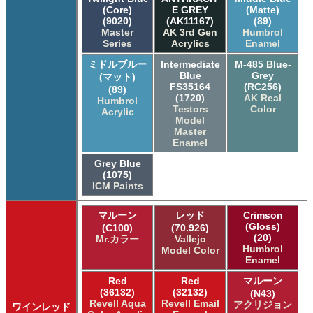
(Core)
E GREY
(Matte)
(9020)
(AK11167)
(89)
Master
AK 3rd Gen
Humbrol
Series
Acrylics
Enamel
ミドルブルー
Intermediate
M-485 Blue-
Blue
Grey
(マット)
FS35164
(RC256)
(89)
(1720)
AK Real
Humbrol
Testors
Color
Acrylic
Model
Master
Enamel
Grey Blue
(1075)
ICM Paints
マルーン
レッド
Crimson
(Gloss)
(C100)
(70.926)
(20)
Mr.カラー
Vallejo
Humbrol
Model Color
Enamel
Red
Red
マルーン
(36132)
(32132)
(N43)
Revell Aqua
Revell Email
アクリジョン
ワインレッド