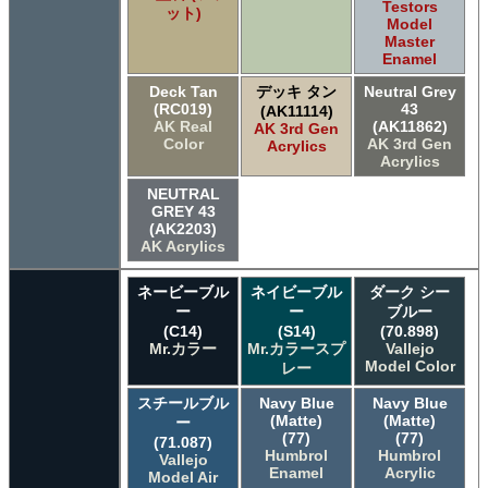
Testors
ット)
Model
Master
Enamel
Deck Tan
デッキ タン
Neutral Grey
(RC019)
43
(AK11114)
AK Real
(AK11862)
AK 3rd Gen
Color
AK 3rd Gen
Acrylics
Acrylics
NEUTRAL
GREY 43
(AK2203)
AK Acrylics
ネービーブル
ネイビーブル
ダーク シー
ー
ー
ブルー
(C14)
(S14)
(70.898)
Mr.カラー
Mr.カラースプ
Vallejo
Model Color
レー
スチールブル
Navy Blue
Navy Blue
(Matte)
(Matte)
ー
(77)
(77)
(71.087)
Humbrol
Humbrol
Vallejo
Enamel
Acrylic
Model Air