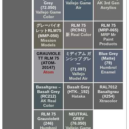
Grey
Vallejo Game
AK 3rd Gen
(72.050)
Air
Acrylics
Vallejo Game
Color
グレーバイオ
RLM 75
RLM 75
(RC942)
(MRP-065)
レットRLM75
新 Real Color
MRP Mr
(MMP-050)
Paint
Mission
Products
Models
GRAUVIOLE
ミディアム ガ
Blue Grey
TT RLM 75
(Matte)
ンシップ グレ
(ATOM-
(79)
ー
20147)
Humbrol
(71.097)
Atom
Enamel
Vallejo
Model Air
Basaltgrau –
Basalt Grey
RAL7012
Basalt Grey
(HTK-_192)
Basaltgrau
(RC212)
Hataka
(X254)
AK Real
Xtracolor
Color
RLM 75
NEUTRAL
Grauviolett
GREY
(246)
(76.050)
Humbrol
Vallejo Game