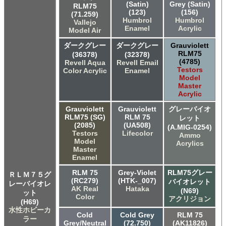
(Satin)
Grey (Satin)
RLM75
(123)
(156)
(71.259)
Humbrol
Humbrol
Vallejo
Enamel
Acrylic
Model Air
ダークグレー
ダークグレー
Grauviolett
RLM75
(36378)
(32378)
(4785)
Revell Aqua
Revell Email
Testors
Color Acrylic
Enamel
Model
Master
Acrylic
Grauviolett
Grauviolett
グレーバイオ
RLM75 (SG)
RLM 75
レット
(2085)
(UA508)
(A.MIG-0254)
Testors
Lifecolor
Ammo
Model
Acrylics
Master
Enamel
RLM 75
Grey-Violet
RLM75グレー
ＲＬＭ７５グ
(RC279)
(HTK-_007)
バイオレット
レーバイオレ
AK Real
Hataka
(N69)
ット
Color
アクリジョン
(H69)
水性ホビーカ
Cold
Cold Grey
RLM 75
ラー
Grey/Neutral
(72.750)
(AK11826)