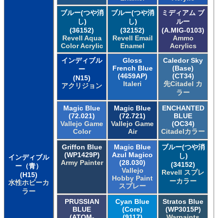
ブルー(つや消
ブルー(つや消
ミディアム ブ
し)
し)
ルー
(36152)
(32152)
(A.MIG-0103)
Revell Aqua
Revell Email
Ammo
Color Acrylic
Enamel
Acrylics
インディブル
Gloss
Caledor Sky
French Blue
(Base)
ー
(4659AP)
(CT34)
(N15)
Italeri
先Citadel カ
アクリジョン
ラー
Magic Blue
Magic Blue
ENCHANTED
(72.021)
(72.721)
BLUE
Vallejo Game
Vallejo Game
(OC34)
Color
Air
Citadelカラー
Griffon Blue
Magic Blue
ブルー(つや消
(WP1429P)
Azul Magico
し)
インディブル
Army Painter
(28.030)
(34152)
ー（青）
Vallejo
Revell スプレ
(H15)
Hobby Paint
ーカラー
水性ホビーカ
スプレー
ラー
PRUSSIAN
Cyan Blue
Stratos Blue
BLUE
(Core)
(WP3015P)
(ATOM-
(9117)
Warpaints