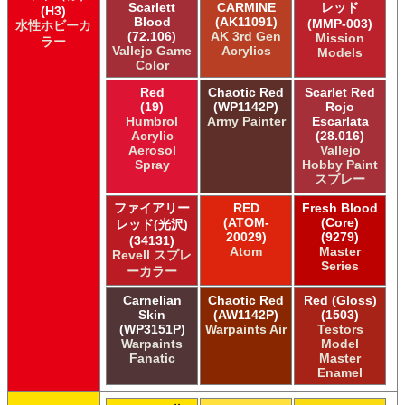
Scarlett
CARMINE
レッド
(H3)
Blood
(AK11091)
(MMP-003)
水性ホビーカ
(72.106)
AK 3rd Gen
Mission
ラー
Vallejo Game
Acrylics
Models
Color
Red
Chaotic Red
Scarlet Red
(19)
(WP1142P)
Rojo
Humbrol
Army Painter
Escarlata
Acrylic
(28.016)
Aerosol
Vallejo
Spray
Hobby Paint
スプレー
ファイアリー
RED
Fresh Blood
(ATOM-
(Core)
レッド(光沢)
20029)
(9279)
(34131)
Atom
Master
Revell スプレ
Series
ーカラー
Carnelian
Chaotic Red
Red (Gloss)
Skin
(AW1142P)
(1503)
(WP3151P)
Warpaints Air
Testors
Warpaints
Model
Fanatic
Master
Enamel