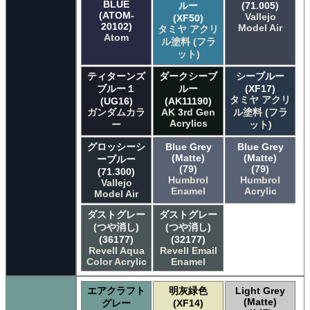
BLUE
ルー
(71.005)
(ATOM-
Vallejo
(XF50)
20102)
Model Air
タミヤ アクリ
Atom
ル塗料 (フラ
ット)
ティターンズ
ダークシーブ
シーブルー
ブルー１
ルー
(XF17)
タミヤ アクリ
(UG16)
(AK11190)
ガンダムカラ
AK 3rd Gen
ル塗料 (フラ
Acrylics
ー
ット)
グロッシーシ
Blue Grey
Blue Grey
(Matte)
(Matte)
ーブルー
(79)
(79)
(71.300)
Humbrol
Humbrol
Vallejo
Enamel
Acrylic
Model Air
ダストグレー
ダストグレー
(つや消し)
(つや消し)
(36177)
(32177)
Revell Aqua
Revell Email
Color Acrylic
Enamel
エアクラフト
明灰緑色
Light Grey
(Matte)
グレー
(XF14)