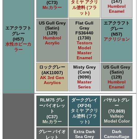
(147)
タミヤ アクリ
(C73)
Humbrol
Mr.カラー
ル塗料 (フラ
Enamel
ット)
US Gull Grey
Flat Gull
エアクラフト
エアクラフト
(Satin)
Gray
グレー
(129)
FS36440
グレー
(N57)
Humbrol
(1730)
(H57)
アクリジョン
Acrylic
Testors
水性ホビーカ
Model
ラー
Master
Enamel
ロックグレー
Misty Grey
US Gull Grey
(Core)
(Satin)
(AK11007)
(9090)
(129)
AK 3rd Gen
Master
Humbrol
Acrylics
Series
Enamel
RLM75 グレ
ダークグレイ
バサルトグレ
ーバイオレッ
(XF24)
ー
タミヤ アクリ
ト
(70.869)
ル塗料 (フラ
Vallejo
(C37)
Model Color
Mr.カラー
ット)
グレー バイオ
Extra Dark
Dark
Sea Grey
Camouflage
レット