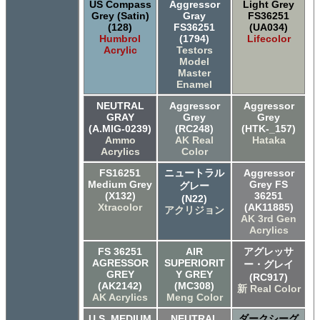
US Compass
Aggressor
Light Grey
Grey (Satin)
Gray
FS36251
(128)
FS36251
(UA034)
Humbrol
(1794)
Lifecolor
Acrylic
Testors
Model
Master
Enamel
NEUTRAL
Aggressor
Aggressor
GRAY
Grey
Grey
(A.MIG-0239)
(RC248)
(HTK-_157)
Ammo
AK Real
Hataka
Acrylics
Color
FS16251
ニュートラル
Aggressor
Medium Grey
Grey FS
グレー
(X132)
36251
(N22)
Xtracolor
(AK11885)
アクリジョン
AK 3rd Gen
Acrylics
FS 36251
AIR
アグレッサ
AGRESSOR
SUPERIORIT
ー・グレイ
GREY
Y GREY
(RC917)
(AK2142)
(MC308)
新 Real Color
AK Acrylics
Meng Color
U.S. MEDIUM
NEUTRAL
ダークシーグ