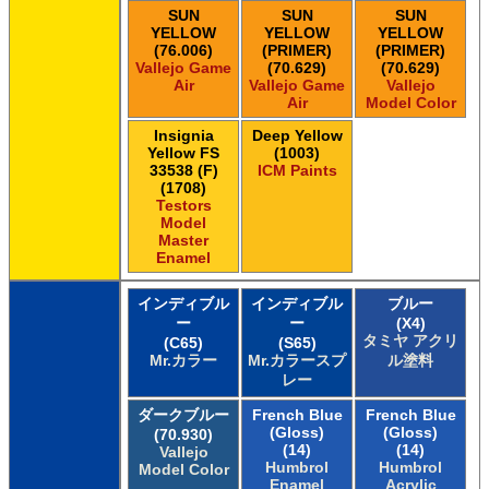
SUN
SUN
SUN
YELLOW
YELLOW
YELLOW
(76.006)
(PRIMER)
(PRIMER)
Vallejo Game
(70.629)
(70.629)
Air
Vallejo Game
Vallejo
Air
Model Color
Insignia
Deep Yellow
Yellow FS
(1003)
33538 (F)
ICM Paints
(1708)
Testors
Model
Master
Enamel
インディブル
インディブル
ブルー
ー
ー
(X4)
タミヤ アクリ
(C65)
(S65)
Mr.カラー
Mr.カラースプ
ル塗料
レー
ダークブルー
French Blue
French Blue
(Gloss)
(Gloss)
(70.930)
(14)
(14)
Vallejo
Humbrol
Humbrol
Model Color
Enamel
Acrylic