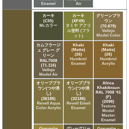
Enamel
Air
カーキ
カーキ
グリーンブラ
(C55)
(XF49)
ウン
Mr.カラー
タミヤ アクリ
(70.879)
ル塗料 (フラ
Vallejo
Model Color
ット)
カムフラージ
Khaki
Khaki
(Matte)
(Matte)
ュ グレー グ
(26)
(26)
リーン
Humbrol
Humbrol
RAL7008
Enamel
Acrylic
(71.116)
Vallejo
Model Air
オリーブブラ
オリーブブラ
Africa
Khakibraun
ウン(つや消
ウン(つや消
RAL 7008 '41
し)
し)
(F)
(36186)
(32186)
(2098)
Revell Aqua
Revell Email
Testors
Color Acrylic
Enamel
Model
Master
Enamel
Graugrün
グレーグリー
Graugrün –