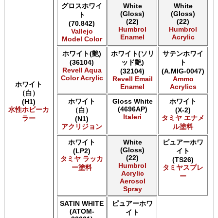
AK INTERACTIVE AK 3rd Gen Acrylics
グロスホワイ
White
White
(Gloss)
(Gloss)
AK INTERACTIVE AK Acrylics
ト
(22)
(22)
(70.842)
AK INTERACTIVE AK Extreme Metal
Humbrol
Humbrol
Vallejo
AK INTERACTIVE AK Real Color
Enamel
Acrylic
Model Color
AK INTERACTIVE 新 Real Color
ホワイト(艶)
ホワイト(ソリ
サテンホワイ
ALCLAD II ALCLAD II
(36104)
ッド艶)
ト
Acrylicos Vallejo Vallejo Diorama FX
Revell Aqua
(32104)
(A.MIG-0047)
Acrylicos Vallejo Vallejo Game Air
Color Acrylic
Revell Email
Ammo
Acrylicos Vallejo Vallejo Game Color
ホワイト
Enamel
Acrylics
（白）
Acrylicos Vallejo Vallejo Hobby Paint スプレー
ホワイト
Gloss White
ホワイト
(H1)
Acrylicos Vallejo Vallejo Liquid Gold
(4696AP)
水性ホビーカ
（白）
(X-2)
Acrylicos Vallejo Vallejo Mecha Color
Italeri
タミヤ エナメ
ラー
(N1)
Acrylicos Vallejo Vallejo Metal Color
アクリジョン
ル塗料
Acrylicos Vallejo Vallejo Model Air
Acrylicos Vallejo Vallejo Model Color
ホワイト
White
ピュアーホワ
(Gloss)
(LP2)
イト
Acrylicos Vallejo Vallejo Panzer Aces
(22)
タミヤ ラッカ
(TS26)
Acrylicos Vallejo Vallejo Pigment FX
Humbrol
ー塗料
タミヤスプレ
Acrylicos Vallejo Vallejo Premium カラー
Acrylic
ー
Aerosol
Acrylicos Vallejo Vallejo Wash FX
Spray
Acrylicos Vallejo Vallejo Weathering FX
Acrylicos Vallejo Vallejo Xpress カラー
SATIN WHITE
ピュアーホワ
E7 Paints E7 Paints
(ATOM-
イト