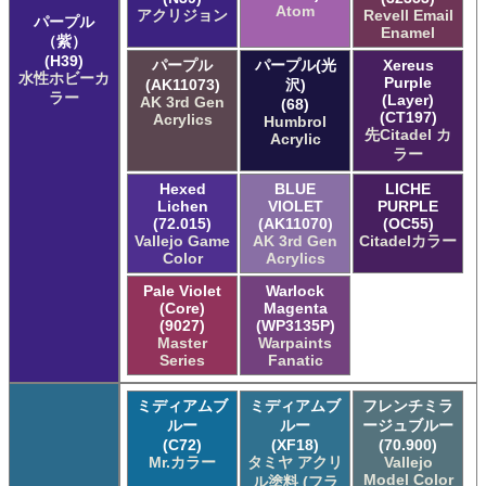
Atom
アクリジョン
Revell Email
パープル
Enamel
（紫）
(H39)
パープル
パープル(光
Xereus
水性ホビーカ
Purple
(AK11073)
沢)
ラー
(Layer)
AK 3rd Gen
(68)
(CT197)
Acrylics
Humbrol
先Citadel カ
Acrylic
ラー
Hexed
BLUE
LICHE
Lichen
VIOLET
PURPLE
(72.015)
(AK11070)
(OC55)
Vallejo Game
AK 3rd Gen
Citadelカラー
Color
Acrylics
Pale Violet
Warlock
(Core)
Magenta
(9027)
(WP3135P)
Master
Warpaints
Series
Fanatic
ミディアムブ
ミディアムブ
フレンチミラ
ルー
ルー
ージュブルー
(C72)
(XF18)
(70.900)
Mr.カラー
タミヤ アクリ
Vallejo
Model Color
ル塗料 (フラ