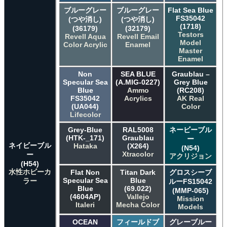
ブルーグレー
ブルーグレー
Flat Sea Blue
FS35042
(つや消し)
(つや消し)
(1718)
(36179)
(32179)
Testors
Revell Aqua
Revell Email
Model
Color Acrylic
Enamel
Master
Enamel
Non
SEA BLUE
Graublau –
Specular Sea
(A.MIG-0227)
Grey Blue
Blue
Ammo
(RC208)
FS35042
Acrylics
AK Real
(UA044)
Color
Lifecolor
Grey-Blue
RAL5008
ネービーブル
(HTK-_171)
Graublau
ー
ネイビーブル
Hataka
(X264)
(N54)
Xtracolor
ー
アクリジョン
(H54)
水性ホビーカ
Flat Non
Titan Dark
グロスシーブ
Specular Sea
Blue
ラー
ルーFS15042
Blue
(69.022)
(MMP-065)
(4604AP)
Vallejo
Mission
Italeri
Mecha Color
Models
OCEAN
フィールドブ
グレーブルー