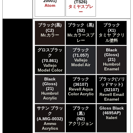
20001)
E7 Paints Humbrol Acrylic Aerosol Spray
(TS26)
Atom
タミヤスプレ
Games Workshop Limited Citadel Air
ー
Games Workshop Limited Citadel Spray
Games Workshop Limited Citadelカラー
ブラック(黒)
ブラック（黒)
ブラック
Games Workshop Limited 先Citadel カラー
(C2)
(S2)
(X1)
HATAKA HOBBY Hataka
Mr.カラー
Mr.カラースプ
タミヤ アクリ
Humbrol - Hornby Hobbies Humbrol Acrylic
レー
ル塗料
Humbrol of Hornby Hobbies Humbrol Enamel
ICM ICM Paints
グロスブラッ
ブラック
Black
(Gloss)
ク
(71.057)
Italeri Italeri
(21)
Vallejo
(70.861)
Lifecolor Lifecolor
Humbrol
Model Air
Vallejo
Meng Meng Color
Enamel
Model Color
Mig Jimenez Ammo Acrylics
Black
ブラック
ブラック(ソリ
Mig Jimenez Atom
(Gloss)
(36107)
ッドマット)
Mission Models Mission Models
(21)
Revell Aqua
(32107)
Mr. Paint MRP Mr Paint Products
Humbrol
Color Acrylic
Revell Email
Repear Miniatures Master Series
Acrylic
Enamel
Revell of Germany Revell Aqua Color Acrylic
サテン ブラッ
ブラック
Gloss Black
Revell of Germany Revell Email Enamel
(4695AP)
ク
（黒）
Revell of Germany Revell スプレーカラー
Italeri
(A.MIG-0032)
(N2)
Testors of Rust-Oleum Group Testors Model Master
Ammo
アクリジョン
Acrylic
Acrylics
Testors of Rust-Oleum Group Testors Model Master