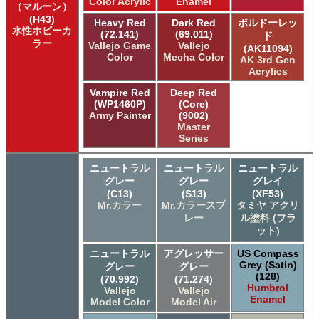
Color Acrylic
Enamel
（マルーン）
(H43)
Heavy Red
Dark Red
ボルドーレッ
水性ホビーカ
(72.141)
(69.011)
ド
ラー
Vallejo Game
Vallejo
(AK11094)
Color
Mecha Color
AK 3rd Gen
Acrylics
Vampire Red
Deep Red
(WP1460P)
(Core)
Army Painter
(9002)
Master
Series
ニュートラル
ニュートラル
ニュートラル
グレー
グレー
グレイ
(C13)
(S13)
(XF53)
Mr.カラー
Mr.カラースプ
タミヤ アクリ
レー
ル塗料 (フラ
ット)
ニュートラル
アグレッサー
US Compass
Grey (Satin)
グレー
グレー
(128)
(70.992)
(71.274)
Humbrol
Vallejo
Vallejo
Enamel
Model Color
Model Air