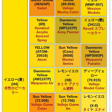
Gloss Yellow
Yellow
イエロー
(4642AP)
(69.004)
(MMP-007)
Italeri
Vallejo
Mission
Mecha Color
Models
Yellow
Daemonic
イェロー(艶)
(69)
Yellow
(34112)
Humbrol
(WP1107P)
Revell スプレ
Acrylic
Army Painter
ーカラー
Aerosol
Spray
YELLOW
Sun Yellow
Daemonic
(ATOM-
(Core)
Yellow
20018)
(9008)
(WP3093P)
Atom
Master
Warpaints
Series
Fanatic
Daemonic
レモンイエロ
ディープイェ
Yellow
ー
ロー
(AW1107P)
イエロー(黄）
(X8)
(70.915)
Warpaints Air
(H4)
タミヤ アクリ
Vallejo
水性ホビーカ
Model Color
ル塗料
ラー
Sun Yellow
Sun Yellow
レモンイエロ
(72.006)
(72.706)
ー
Vallejo Game
Vallejo Game
(X-8)
Color
Air
タミヤ エナメ