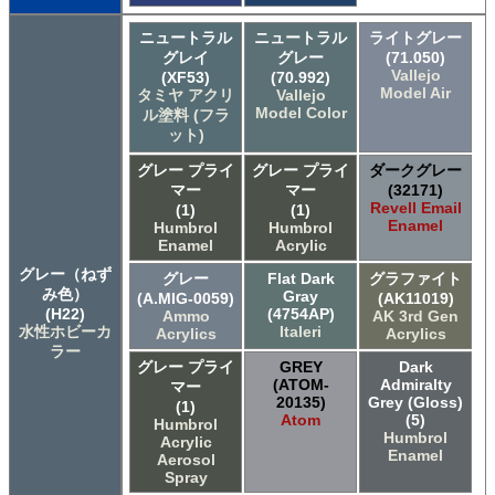
ニュートラル
ニュートラル
ライトグレー
グレイ
グレー
(71.050)
Vallejo
(XF53)
(70.992)
Model Air
タミヤ アクリ
Vallejo
Model Color
ル塗料 (フラ
ット)
グレー プライ
グレー プライ
ダークグレー
マー
マー
(32171)
Revell Email
(1)
(1)
Enamel
Humbrol
Humbrol
Enamel
Acrylic
グレー（ねず
グレー
Flat Dark
グラファイト
み色）
Gray
(A.MIG-0059)
(AK11019)
(H22)
(4754AP)
Ammo
AK 3rd Gen
水性ホビーカ
Italeri
Acrylics
Acrylics
ラー
グレー プライ
GREY
Dark
(ATOM-
Admiralty
マー
20135)
Grey (Gloss)
(1)
Atom
(5)
Humbrol
Humbrol
Acrylic
Enamel
Aerosol
Spray