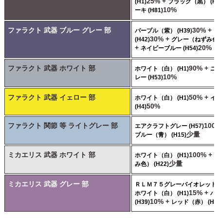
25% +
(H1)
ブラック（黒） (H2
10%
ーキ (H81)
ファラクト 武器 ブルー グレー 部
30% +
パープル（紫） (H39)
30% +
(H42)
グレー（ねずみ色） 
+
20%
ネイビーブルー (H54)
ファラクト 武器 ホワイト 部
90% +
ホワイト（白） (H1)
ニ
10%
レー (H53)
ファラクト 武器 イェロー 部
50% +
ホワイト（白） (H1)
イ
50%
(H4)
ファラクト 関節 等 ライトグレー 部
100
エアクラフトグレー (H57)
少量
ブルー（青） (H15)
ミカエリス 武器 ホワイト 部
100% +
ホワイト（白） (H1)
少量
み色） (H22)
ミカエリス 武器 グレー 部
ＲＬＭ７５グレーバイオレット (
15% +
ホワイト（白） (H1)
パ
10% +
(H39)
レッド（赤） (H3