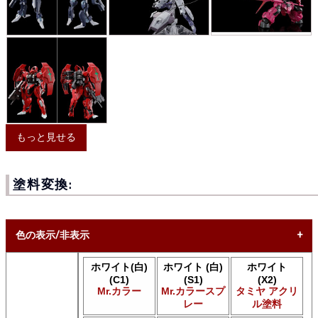
もっと見せる
塗料変換:
色の表示/非表示
ホワイト(白)
ホワイト (白)
ホワイト
* ボックスをオン/オフにして、同等の色を見つけやすくしま
(C1)
(S1)
(X2)
す。
Mr.カラー
Mr.カラースプ
タミヤ アクリ
レー
ル塗料
Uncheck ALL