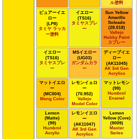
ル塗料
ピュアーイエ
イエロー
Sun Yellow
Amarillo
ロー
(TS16)
Soleado
タミヤスプレ
(LP8)
(28.018)
タミヤ ラッカ
ー
Vallejo
ー塗料
Hobby Paint
スプレー
イエロー
MSイエロー
ディープイエ
(TS16)
(UG03)
ロー
タミヤスプレ
ガンダムカラ
(AK11045)
ー
ー
AK 3rd Gen
Acrylics
マットイエロ
レモンイェロ
マットレモン
ー
ー
(99)
Humbrol
(MC004)
(70.952)
Enamel
Meng Color
Vallejo
Model Color
Lemon
レモンイエロ
Lemon
(Matte)
Yellow (Core)
ー
(99)
(9009)
(AK11047)
Humbrol
Master
AK 3rd Gen
Acrylic
Series
Acrylics