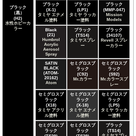
ブラック
ブラック
ブラック
Enamel
ブラック
(X-1)
(LP1)
(MMP-047)
The Army Painter Army Painter
（黒）
タミヤ エナメ
タミヤ ラッカ
Mission
The Army Painter Speedpaint
(H2)
Models
ル塗料
ー塗料
水性ホビーカ
The Army Painter Warpaints Air
ラー
The Army Painter Warpaints Fanatic
Black
ブラック
ブラック
(21)
(TS14)
(34107)
The Scale Modellers Supply Master Series Paints Bones
Humbrol
タミヤスプレ
Revell スプレ
The Scale Modellers Supply SMS
Acrylic
ー
ーカラー
Xtracolor Xtracolor
Aerosol
ガイアノーツ ガイア エナメル カラー
Spray
ガイアノーツ ガイアカラー
SATIN
セミグロスブ
セミグロスブ
タミヤ タミヤ アクリル塗料
BLACK
ラック
ラック
タミヤ タミヤ アクリル塗料 (フラット)
(ATOM-
(C92)
(S92)
20162)
Mr.カラー
Mr.カラースプ
タミヤ タミヤ エアーモデルスプレー
Atom
レー
タミヤ タミヤ エナメル塗料
タミヤ タミヤ トップコート/サーフェイサー/プライマー
セミグロスブ
セミグロスブ
セミグロスブ
タミヤ タミヤ ラッカー塗料
ラック
ラック
ラック
タミヤ タミヤスプレー
(X18)
(X-18)
(LP5)
タミヤ アクリ
タミヤ エナメ
タミヤ ラッカ
タミヤ タミヤスプレー
ル塗料
ル塗料
ー塗料
タミヤ タミヤスプレーAS
ＧＳＩクレオス Master Series Paints Pathfinder
セミグロスブ
セミグロスブ
ブラック
ＧＳＩクレオス Mr.カラー
ラック
ラック
(TS14)
タミヤスプレ