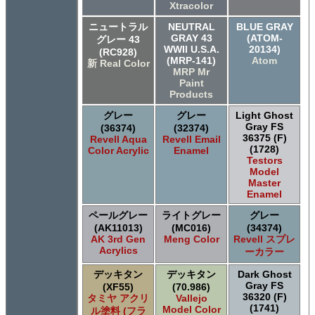
Xtracolor
ニュートラル
NEUTRAL
BLUE GRAY
GRAY 43
(ATOM-
グレー 43
WWII U.S.A.
20134)
(RC928)
(MRP-141)
Atom
新 Real Color
MRP Mr
Paint
Products
グレー
グレー
Light Ghost
Gray FS
(36374)
(32374)
36375 (F)
Revell Aqua
Revell Email
(1728)
Color Acrylic
Enamel
Testors
Model
Master
Enamel
ペールグレー
ライトグレー
グレー
(AK11013)
(MC016)
(34374)
AK 3rd Gen
Meng Color
Revell スプレ
Acrylics
ーカラー
デッキタン
デッキタン
Dark Ghost
Gray FS
(XF55)
(70.986)
36320 (F)
タミヤ アクリ
Vallejo
(1741)
Model Color
ル塗料 (フラ