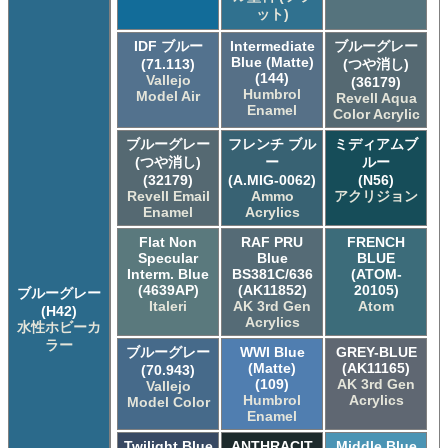
ット)
IDF ブルー
Intermediate
ブルーグレー
Blue (Matte)
(71.113)
(つや消し)
(144)
Vallejo
(36179)
Humbrol
Model Air
Revell Aqua
Enamel
Color Acrylic
ブルーグレー
フレンチ ブル
ミディアムブ
(つや消し)
ー
ルー
(32179)
(A.MIG-0062)
(N56)
Revell Email
Ammo
アクリジョン
Enamel
Acrylics
Flat Non
RAF PRU
FRENCH
Specular
Blue
BLUE
Interm. Blue
BS381C/636
(ATOM-
(4639AP)
(AK11852)
20105)
ブルーグレー
Italeri
AK 3rd Gen
Atom
(H42)
Acrylics
水性ホビーカ
ラー
ブルーグレー
WWI Blue
GREY-BLUE
(Matte)
(AK11165)
(70.943)
(109)
AK 3rd Gen
Vallejo
Humbrol
Acrylics
Model Color
Enamel
Twilight Blue
ANTHRACIT
Middle Blue