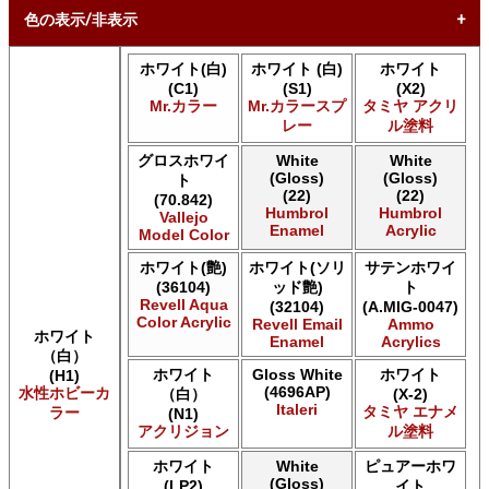
色の表示/非表示
ホワイト(白)
ホワイト (白)
ホワイト
* ボックスをオン/オフにして、同等の色を見つけやすくしま
(C1)
(S1)
(X2)
す。
Mr.カラー
Mr.カラースプ
タミヤ アクリ
レー
ル塗料
Uncheck ALL
AK INTERACTIVE AK 3rd Gen Acrylics
グロスホワイ
White
White
(Gloss)
(Gloss)
AK INTERACTIVE AK Acrylics
ト
(22)
(22)
(70.842)
AK INTERACTIVE AK Extreme Metal
Humbrol
Humbrol
Vallejo
AK INTERACTIVE AK Real Color
Enamel
Acrylic
Model Color
AK INTERACTIVE 新 Real Color
ホワイト(艶)
ホワイト(ソリ
サテンホワイ
ALCLAD II ALCLAD II
(36104)
ッド艶)
ト
Acrylicos Vallejo Vallejo Diorama FX
Revell Aqua
(32104)
(A.MIG-0047)
Acrylicos Vallejo Vallejo Game Air
Color Acrylic
Revell Email
Ammo
Acrylicos Vallejo Vallejo Game Color
ホワイト
Enamel
Acrylics
（白）
Acrylicos Vallejo Vallejo Hobby Paint スプレー
ホワイト
Gloss White
ホワイト
(H1)
Acrylicos Vallejo Vallejo Liquid Gold
(4696AP)
水性ホビーカ
（白）
(X-2)
Acrylicos Vallejo Vallejo Mecha Color
Italeri
タミヤ エナメ
ラー
(N1)
Acrylicos Vallejo Vallejo Metal Color
アクリジョン
ル塗料
Acrylicos Vallejo Vallejo Model Air
Acrylicos Vallejo Vallejo Model Color
ホワイト
White
ピュアーホワ
(Gloss)
(LP2)
イト
Acrylicos Vallejo Vallejo Panzer Aces