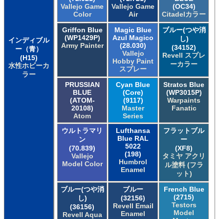
Vallejo Game
Vallejo Game
(OC34)
Color
Air
Citadelカラー
Griffon Blue
Magic Blue
ブルー(つや消
(WP1429P)
Azul Magico
し)
インディブル
Army Painter
(28.030)
(34152)
ー（青）
Vallejo
Revell スプレ
(H15)
Hobby Paint
ーカラー
水性ホビーカ
スプレー
ラー
PRUSSIAN
Cyan Blue
Stratos Blue
BLUE
(Core)
(WP3015P)
(ATOM-
(9117)
Warpaints
20108)
Master
Fanatic
Atom
Series
ウルトラマリ
Lufthansa
フラットブル
Blue RAL
ン
ー
5022
(70.839)
(XF8)
(198)
Vallejo
タミヤ アクリ
Humbrol
Model Color
ル塗料 (フラ
Enamel
ット)
ブルー(つや消
ブルー
French Blue
(2715)
し)
(32156)
Testors
Revell Email
(36156)
Model
Enamel
Revell Aqua