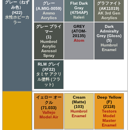
グレー（ねず
グレー
Flat Dark
グラファイト
み色）
Gray
(A.MIG-0059)
(AK11019)
(H22)
(4754AP)
Ammo
AK 3rd Gen
水性ホビーカ
Italeri
Acrylics
Acrylics
ラー
グレー プライ
GREY
Dark
(ATOM-
Admiralty
マー
20135)
Grey (Gloss)
(1)
Atom
(5)
Humbrol
Humbrol
Acrylic
Enamel
Aerosol
Spray
RLM グレイ
(XF22)
タミヤ アクリ
ル塗料 (フラ
ット)
イェロー オー
Cream
Deep Yellow
(Matte)
(F)
クル
(103)
(2118)
(71.033)
Humbrol
Testors
Vallejo
Enamel
Model
Model Air
Master
Enamel