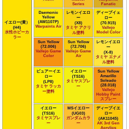
Series
Fanatic
Daemonic
レモンイエロ
ディープイェ
Yellow
ー
ロー
(AW1107P)
イエロー(黄）
(X8)
(70.915)
Warpaints Air
(H4)
タミヤ アクリ
Vallejo
水性ホビーカ
Model Color
ル塗料
ラー
Sun Yellow
Sun Yellow
レモンイエロ
(72.006)
(72.706)
ー
Vallejo Game
Vallejo Game
(X-8)
Color
Air
タミヤ エナメ
ル塗料
ピュアーイエ
イエロー
Sun Yellow
Amarillo
ロー
(TS16)
Soleado
タミヤスプレ
(LP8)
(28.018)
タミヤ ラッカ
ー
Vallejo
ー塗料
Hobby Paint
スプレー
イエロー
MSイエロー
ディープイエ
(TS16)
(UG03)
ロー
タミヤスプレ
ガンダムカラ
(AK11045)
ー
ー
AK 3rd Gen
Acrylics