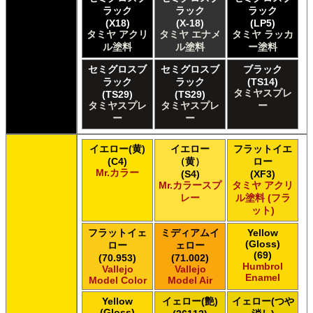
タミヤ タミヤ ラッカー塗料
ラック
ラック
ラック
タミヤ タミヤスプレー
(X18)
(X-18)
(LP5)
タミヤ アクリ
タミヤ エナメ
タミヤ ラッカ
タミヤ タミヤスプレー
ル塗料
ル塗料
ー塗料
タミヤ タミヤスプレーAS
ＧＳＩクレオス Master Series Paints Pathfinder
セミグロスブ
セミグロスブ
ブラック
ＧＳＩクレオス Mr.カラー
ラック
ラック
(TS14)
タミヤスプレ
(TS29)
(TS29)
ＧＳＩクレオス Mr.カラー GX
タミヤスプレ
タミヤスプレ
ー
ＧＳＩクレオス Mr.カラー 色ノ源
ー
ー
ＧＳＩクレオス Mr.カラー スーパーメタリック
ＧＳＩクレオス Mr.カラー スーパーメタリック 2
イエロー(黄)
イエロー
フラットイエ
ＧＳＩクレオス Mr.カラースプレー
(C4)
（黄）
ロー
ＧＳＩクレオス Mr.クリアカラーGX
Mr.カラー
(S4)
(XF3)
ＧＳＩクレオス Mr.クリスタルカラー
Mr.カラースプ
タミヤ アクリ
レー
ル塗料 (フラ
ＧＳＩクレオス Mr.サーフェイサー/プライマー
ット)
ＧＳＩクレオス Mr.トップコート
ＧＳＩクレオス Mr.メタリックカラーGX
フラットイェ
ミディアムイ
Yellow
ＧＳＩクレオス Mr.メタルカラー
(Gloss)
ロー
ェロー
(69)
ＧＳＩクレオス アクリジョン
(70.953)
(71.002)
Humbrol
Vallejo
Vallejo
ＧＳＩクレオス ガンダムカラー
Enamel
Model Color
Model Air
ＧＳＩクレオス ガンダムカラー
ＧＳＩクレオス ガンダムカラースプレー
Yellow
イェロー(艶)
イェロー(つや
(Gloss)