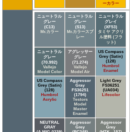
ーカラー
ニュートラル
ニュートラル
ニュートラル
グレー
グレー
グレイ
(C13)
(S13)
(XF53)
Mr.カラー
Mr.カラースプ
タミヤ アクリ
レー
ル塗料 (フラ
ット)
ニュートラル
アグレッサー
US Compass
Grey (Satin)
グレー
グレー
(128)
(70.992)
(71.274)
Humbrol
Vallejo
Vallejo
Enamel
Model Color
Model Air
US Compass
Aggressor
Light Grey
Grey (Satin)
Gray
FS36251
(128)
FS36251
(UA034)
Humbrol
(1794)
Lifecolor
Acrylic
Testors
Model
Master
Enamel
NEUTRAL
Aggressor
Aggressor
GRAY
Grey
Grey
(A.MIG-0239)
(RC248)
(HTK-_157)