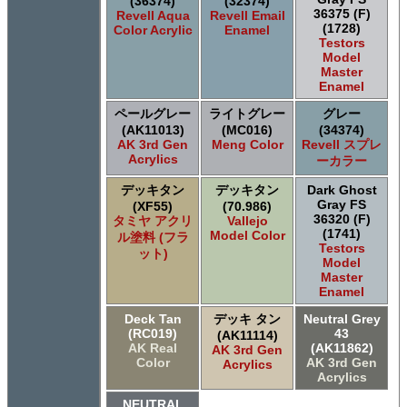
(36374)
(32374)
36375 (F)
Revell Aqua
Revell Email
(1728)
Color Acrylic
Enamel
Testors
Model
Master
Enamel
ペールグレー
ライトグレー
グレー
(AK11013)
(MC016)
(34374)
AK 3rd Gen
Meng Color
Revell スプレ
Acrylics
ーカラー
デッキタン
デッキタン
Dark Ghost
Gray FS
(XF55)
(70.986)
36320 (F)
タミヤ アクリ
Vallejo
(1741)
Model Color
ル塗料 (フラ
Testors
ット)
Model
Master
Enamel
Deck Tan
デッキ タン
Neutral Grey
(RC019)
43
(AK11114)
AK Real
(AK11862)
AK 3rd Gen
Color
AK 3rd Gen
Acrylics
Acrylics
NEUTRAL