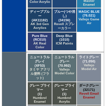
Master
Color Acrylic
Enamel
ディープブル
ブルー(つや消
MAGIC BLUE
(76.021)
ー
し)
Vallejo Game
(AK11182)
(34156)
Air
AK 3rd Gen
Revell スプレ
Acrylics
ーカラー
Pure Blue
Deep Blue
(RC010)
(1010)
AK Real
ICM Paints
Color
ニュートラル
ニュートラル
ライトグレー
グレイ
グレー
(71.050)
Vallejo
(XF53)
(70.992)
Model Air
タミヤ アクリ
Vallejo
Model Color
ル塗料 (フラ
ット)
グレー プライ
グレー プライ
ダークグレー
マー
マー
(32171)
Revell Email
(1)
(1)
Enamel
Humbrol
Humbrol
Enamel
Acrylic