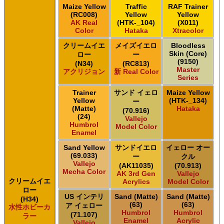
Maize Yellow
Traffic
RAF Trainer
(RC008)
Yellow
Yellow
AK Real
(HTK-_104)
(X011)
Color
Hataka
Xtracolor
クリームイエ
メイズイエロ
Bloodless
Skin (Core)
ロー
ー
(9150)
(N34)
(RC813)
Master
アクリジョン
新 Real Color
Series
Trainer
サンド イェロ
Maize Yellow
Yellow
(HTK-_134)
ー
(Matte)
Hataka
(70.916)
(24)
Vallejo
Humbrol
Model Color
Enamel
Sand Yellow
サンドイエロ
イェロー オー
(69.033)
ー
クル
Vallejo
(AK11035)
(70.913)
Mecha Color
AK 3rd Gen
Vallejo
クリームイエ
Acrylics
Model Color
ロー
US インテリ
Sand (Matte)
Sand (Matte)
(H34)
(63)
(63)
ア イェロー
水性ホビーカ
Humbrol
Humbrol
(71.107)
ラー
Enamel
Acrylic
Vallejo