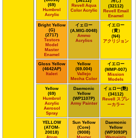
(36112)
消し)
ＧＳＩクレオス ガンダムカラースプレー
(69)
Revell Aqua
(32112)
ＧＳＩクレオス ガンダムマーカー
Humbrol
Color Acrylic
Revell Email
ＧＳＩクレオス 水性ホビーカラー
Acrylic
Enamel
Bright Yellow
イェロー
イエロー
(G)
(A.MIG-0048)
（黄）
(2717)
Ammo
(N4)
Testors
Acrylics
アクリジョン
Model
Master
Enamel
Gloss Yellow
Yellow
イエロー
(4642AP)
(69.004)
(MMP-007)
Italeri
Vallejo
Mission
Mecha Color
Models
Yellow
Daemonic
イェロー(艶)
(69)
Yellow
(34112)
Humbrol
(WP1107P)
Revell スプレ
Acrylic
Army Painter
ーカラー
Aerosol
Spray
YELLOW
Sun Yellow
Daemonic
(ATOM-
(Core)
Yellow
20018)
(9008)
(WP3093P)
Atom
Master
Warpaints