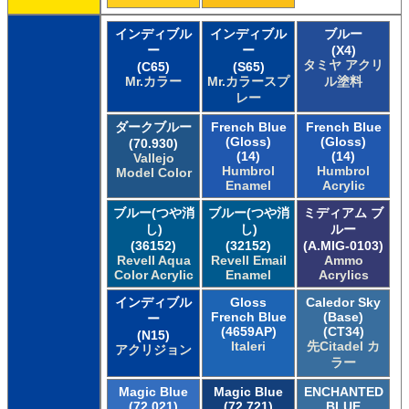
インディブル
インディブル
ブルー
ー
ー
(X4)
タミヤ アクリ
(C65)
(S65)
Mr.カラー
Mr.カラースプ
ル塗料
レー
ダークブルー
French Blue
French Blue
(Gloss)
(Gloss)
(70.930)
(14)
(14)
Vallejo
Humbrol
Humbrol
Model Color
Enamel
Acrylic
ブルー(つや消
ブルー(つや消
ミディアム ブ
し)
し)
ルー
(36152)
(32152)
(A.MIG-0103)
Revell Aqua
Revell Email
Ammo
Color Acrylic
Enamel
Acrylics
インディブル
Gloss
Caledor Sky
French Blue
(Base)
ー
(4659AP)
(CT34)
(N15)
Italeri
先Citadel カ
アクリジョン
ラー
Magic Blue
Magic Blue
ENCHANTED
(72.021)
(72.721)
BLUE