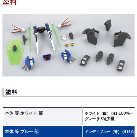
塗料
塗料
本体 等 ホワイト 部
100% +
ホワイト（白） (H1)
少量
グレー (H53)
本体 等 ブルー 部
1
インディブルー（青） (H15)