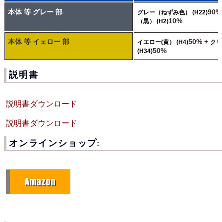
本体 等 グレー 部
90%
グレー（ねずみ色） (H22)
10%
（黒） (H2)
本体 等 イェロー 部
50% +
イエロー(黄） (H4)
クリ
50%
(H34)
説明書
説明書ダウンロード
説明書ダウンロード
オンラインショップ:
Amazon