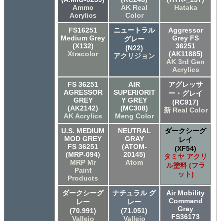
Ammo
AK Real
Hataka
Acrylics
Color
FS16251
ニュートラル
Aggressor
Medium Grey
Grey FS
グレー
(X132)
36251
(N22)
Xtracolor
(AK11885)
アクリジョン
AK 3rd Gen
Acrylics
FS 36251
AIR
アグレッサ
AGRESSOR
SUPERIORIT
ー・グレイ
GREY
Y GREY
(RC917)
(AK2142)
(MC308)
新 Real Color
AK Acrylics
Meng Color
U.S. MEDIUM
NEUTRAL
ダークシーグ
MOD GREY
GRAY
レイ
FS 36251
(ATOM-
(XF54)
(MRP-094)
20145)
タミヤ アクリ
MRP Mr
Atom
ル塗料 (フラ
Paint
ット)
Products
ダークシーグ
ナチュラル グ
Air Mobility
Command
レー
レー
Gray
(70.991)
(71.051)
FS36173
Vallejo
Vallejo