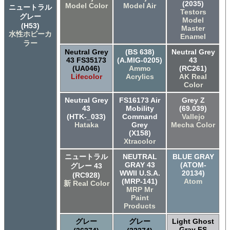
(2035)
Model Color
Model Air
ニュートラル
Testors
グレー
Model
(H53)
Master
水性ホビーカ
Enamel
ラー
Neutral Grey
(BS 638)
Neutral Grey
43 FS35173
(A.MIG-0205)
43
(UA046)
Ammo
(RC261)
Lifecolor
Acrylics
AK Real
Color
Neutral Grey
FS16173 Air
Grey Z
43
Mobility
(69.039)
(HTK-_033)
Command
Vallejo
Hataka
Grey
Mecha Color
(X158)
Xtracolor
ニュートラル
NEUTRAL
BLUE GRAY
GRAY 43
(ATOM-
グレー 43
WWII U.S.A.
20134)
(RC928)
(MRP-141)
Atom
新 Real Color
MRP Mr
Paint
Products
グレー
グレー
Light Ghost
Gray FS