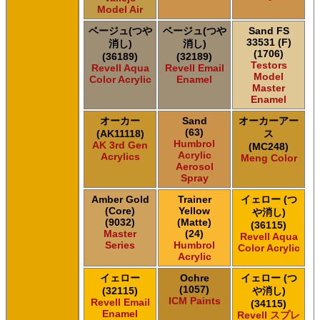
Model Air
ベージュ(つや
ベージュ(つや
Sand FS
33531 (F)
消し)
消し)
(1706)
(36189)
(32189)
Testors
Revell Aqua
Revell Email
Model
Color Acrylic
Enamel
Master
Enamel
オーカー
Sand
オーカーアー
(63)
(AK11118)
ス
Humbrol
AK 3rd Gen
(MC248)
Acrylic
Acrylics
Meng Color
Aerosol
Spray
Amber Gold
Trainer
イェロー (つ
(Core)
Yellow
や消し)
(9032)
(Matte)
(36115)
Master
(24)
Revell Aqua
Series
Humbrol
Color Acrylic
Acrylic
イェロー
Ochre
イェロー (つ
(1057)
(32115)
や消し)
ICM Paints
Revell Email
(34115)
Enamel
Revell スプレ