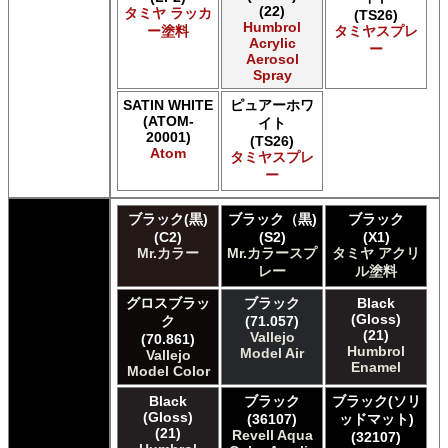
(22)
タミヤ ラッカ
(TS26)
Acrylicos Vallejo Vallejo Pigment FX
Humbrol
ー塗料
タミヤスプレ
Acrylicos Vallejo Vallejo Premium カラー
Acrylic
ー
Aerosol
Acrylicos Vallejo Vallejo Wash FX
Spray
Acrylicos Vallejo Vallejo Weathering FX
Acrylicos Vallejo Vallejo Xpress カラー
SATIN WHITE
ピュアーホワ
E7 Paints E7 Paints
(ATOM-
イト
20001)
E7 Paints Humbrol Acrylic Aerosol Spray
(TS26)
Atom
タミヤスプレ
Games Workshop Limited Citadel Air
ー
Games Workshop Limited Citadel Spray
Games Workshop Limited Citadelカラー
ブラック(黒)
ブラック（黒)
ブラック
Games Workshop Limited 先Citadel カラー
(C2)
(S2)
(X1)
HATAKA HOBBY Hataka
Mr.カラー
Mr.カラースプ
タミヤ アクリ
Humbrol - Hornby Hobbies Humbrol Acrylic
レー
ル塗料
Humbrol of Hornby Hobbies Humbrol Enamel
ICM ICM Paints
グロスブラッ
ブラック
Black
(Gloss)
ク
(71.057)
Italeri Italeri
(21)
Vallejo
(70.861)
Lifecolor Lifecolor
Humbrol
Model Air
Vallejo
Meng Meng Color
Enamel
Model Color
Mig Jimenez Ammo Acrylics
Black
ブラック
ブラック(ソリ
Mig Jimenez Atom
(Gloss)
(36107)
ッドマット)
Mission Models Mission Models
(21)
Revell Aqua
(32107)
Mr. Paint MRP Mr Paint Products