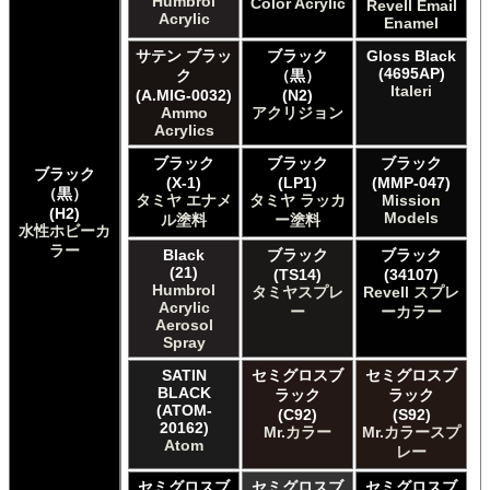
Humbrol
Color Acrylic
Revell Email
Repear Miniatures Master Series
Acrylic
Enamel
Revell of Germany Revell Aqua Color Acrylic
サテン ブラッ
ブラック
Gloss Black
Revell of Germany Revell Email Enamel
(4695AP)
ク
（黒）
Revell of Germany Revell スプレーカラー
Italeri
(A.MIG-0032)
(N2)
Testors of Rust-Oleum Group Testors Model Master
Ammo
アクリジョン
Acrylic
Acrylics
Testors of Rust-Oleum Group Testors Model Master
ブラック
ブラック
ブラック
Enamel
ブラック
(X-1)
(LP1)
(MMP-047)
The Army Painter Army Painter
（黒）
タミヤ エナメ
タミヤ ラッカ
Mission
The Army Painter Speedpaint
(H2)
Models
ル塗料
ー塗料
水性ホビーカ
The Army Painter Warpaints Air
ラー
The Army Painter Warpaints Fanatic
Black
ブラック
ブラック
(21)
(TS14)
(34107)
The Scale Modellers Supply Master Series Paints Bones
Humbrol
タミヤスプレ
Revell スプレ
The Scale Modellers Supply SMS
Acrylic
ー
ーカラー
Xtracolor Xtracolor
Aerosol
ガイアノーツ ガイア エナメル カラー
Spray
ガイアノーツ ガイアカラー
SATIN
セミグロスブ
セミグロスブ
タミヤ タミヤ アクリル塗料
BLACK
ラック
ラック
タミヤ タミヤ アクリル塗料 (フラット)
(ATOM-
(C92)
(S92)
20162)
Mr.カラー
Mr.カラースプ
タミヤ タミヤ エアーモデルスプレー
Atom
レー
タミヤ タミヤ エナメル塗料
タミヤ タミヤ トップコート/サーフェイサー/プライマー
セミグロスブ
セミグロスブ
セミグロスブ