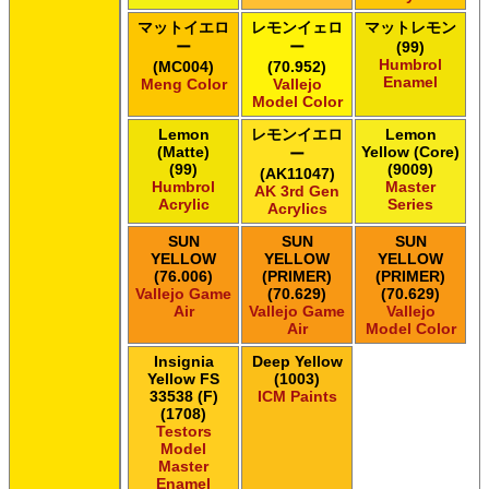
マットイエロ
レモンイェロ
マットレモン
ー
ー
(99)
Humbrol
(MC004)
(70.952)
Enamel
Meng Color
Vallejo
Model Color
Lemon
レモンイエロ
Lemon
(Matte)
Yellow (Core)
ー
(99)
(9009)
(AK11047)
Humbrol
Master
AK 3rd Gen
Acrylic
Series
Acrylics
SUN
SUN
SUN
YELLOW
YELLOW
YELLOW
(76.006)
(PRIMER)
(PRIMER)
Vallejo Game
(70.629)
(70.629)
Air
Vallejo Game
Vallejo
Air
Model Color
Insignia
Deep Yellow
Yellow FS
(1003)
33538 (F)
ICM Paints
(1708)
Testors
Model
Master
Enamel