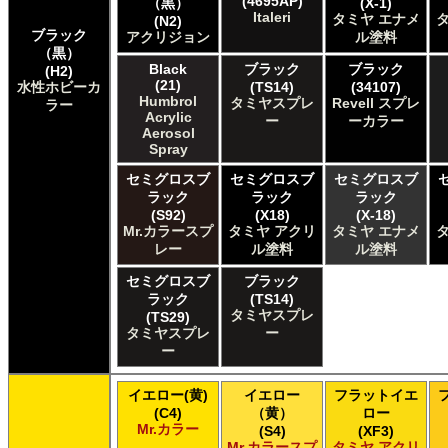
(4695AP)
Humbrol of Hornby Hobbies Humbrol Enamel
（黒）
(X-1)
Italeri
タミヤ エナメ
(N2)
ICM ICM Paints
ブラック
アクリジョン
ル塗料
Italeri Italeri
（黒）
Lifecolor Lifecolor
Black
ブラック
ブラック
(H2)
Meng Meng Color
(21)
水性ホビーカ
(TS14)
(34107)
Humbrol
Mig Jimenez Ammo Acrylics
タミヤスプレ
Revell スプレ
ラー
Acrylic
ー
ーカラー
Mig Jimenez Atom
Aerosol
Mission Models Mission Models
Spray
Mr. Paint MRP Mr Paint Products
セミグロスブ
セミグロスブ
セミグロスブ
Repear Miniatures Master Series
ラック
ラック
ラック
Revell of Germany Revell Aqua Color Acrylic
(S92)
(X18)
(X-18)
Revell of Germany Revell Email Enamel
Mr.カラースプ
タミヤ アクリ
タミヤ エナメ
Revell of Germany Revell スプレーカラー
レー
ル塗料
ル塗料
Testors of Rust-Oleum Group Testors Model Master Acrylic
セミグロスブ
ブラック
Testors of Rust-Oleum Group Testors Model Master Enamel
ラック
(TS14)
The Army Painter Army Painter
タミヤスプレ
(TS29)
The Army Painter Speedpaint
タミヤスプレ
ー
The Army Painter Warpaints Air
ー
The Army Painter Warpaints Fanatic
The Scale Modellers Supply Master Series Paints Bones
イエロー(黄)
イエロー
フラットイエ
The Scale Modellers Supply SMS
(C4)
（黄）
ロー
Xtracolor Xtracolor
Mr.カラー
(S4)
(XF3)
ガイアノーツ ガイア エナメル カラー
Mr.カラースプ
タミヤ アクリ