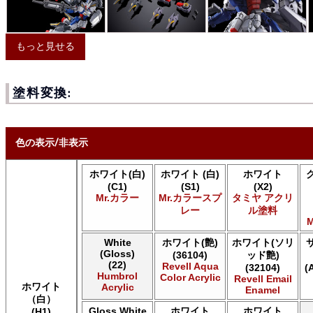
もっと見せる
塗料変換:
色の表示/非表示
ホワイト(白)
ホワイト (白)
ホワイト
* ボックスをオン/オフにして、同等の色を見つけやすくします。
(C1)
(S1)
(X2)
Mr.カラー
Mr.カラースプ
タミヤ アクリ
Uncheck ALL
レー
ル塗料
AK INTERACTIVE AK 3rd Gen Acrylics
M
AK INTERACTIVE AK Acrylics
White
ホワイト(艶)
ホワイト(ソリ
AK INTERACTIVE AK Extreme Metal
(Gloss)
(36104)
ッド艶)
AK INTERACTIVE AK Real Color
(22)
Revell Aqua
(32104)
(
AK INTERACTIVE 新 Real Color
Humbrol
Color Acrylic
Revell Email
ホワイト
Acrylic
ALCLAD II ALCLAD II
Enamel
（白）
Acrylicos Vallejo Vallejo Diorama FX
Gloss White
ホワイト
ホワイト
(H1)