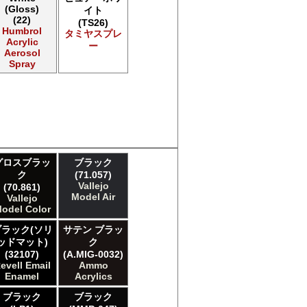
(Gloss)
イト
(22)
(TS26)
Humbrol
タミヤスプレ
Acrylic
ー
Aerosol
Spray
グロスブラッ
ブラック
ク
(71.057)
Vallejo
(70.861)
Model Air
Vallejo
odel Color
ブラック(ソリ
サテン ブラッ
ッドマット)
ク
(32107)
(A.MIG-0032)
evell Email
Ammo
Enamel
Acrylics
ブラック
ブラック