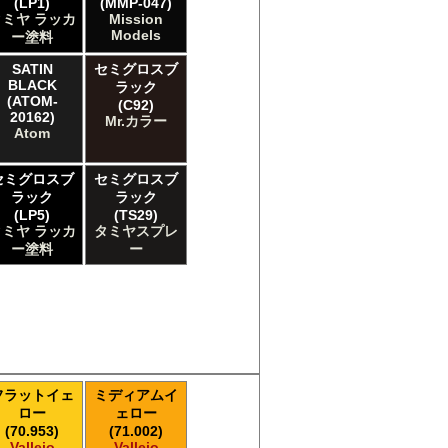
(LP1)
(MMP-047)
タミヤ ラッカ
Mission
Models
ー塗料
SATIN
セミグロスブ
BLACK
ラック
(ATOM-
(C92)
20162)
Mr.カラー
Atom
セミグロスブ
セミグロスブ
ラック
ラック
(LP5)
(TS29)
タミヤ ラッカ
タミヤスプレ
ー塗料
ー
フラットイェ
ミディアムイ
ロー
ェロー
(70.953)
(71.002)
Vallejo
Vallejo