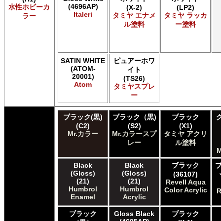
Acrylicos Vallejo Vallejo Game Air
(4696AP)
水性ホビーカ
(X-2)
(LP2)
Acrylicos Vallejo Vallejo Game Color
Italeri
タミヤ エナメ
タミヤ ラッカ
ラー
Acrylicos Vallejo Vallejo Hobby Paint スプレー
ル塗料
ー塗料
Acrylicos Vallejo Vallejo Liquid Gold
Acrylicos Vallejo Vallejo Mecha Color
Acrylicos Vallejo Vallejo Metal Color
SATIN WHITE
ピュアーホワ
Acrylicos Vallejo Vallejo Model Air
(ATOM-
イト
Acrylicos Vallejo Vallejo Model Color
20001)
(TS26)
Acrylicos Vallejo Vallejo Panzer Aces
Atom
タミヤスプレ
Acrylicos Vallejo Vallejo Pigment FX
ー
Acrylicos Vallejo Vallejo Premium カラー
Acrylicos Vallejo Vallejo Wash FX
ブラック(黒)
ブラック（黒)
ブラック
Acrylicos Vallejo Vallejo Weathering FX
(C2)
(S2)
(X1)
Acrylicos Vallejo Vallejo Xpress カラー
Mr.カラー
Mr.カラースプ
タミヤ アクリ
E7 Paints E7 Paints
レー
ル塗料
M
E7 Paints Humbrol Acrylic Aerosol Spray
Games Workshop Limited Citadel Air
Black
Black
ブラック
Games Workshop Limited Citadel Spray
(Gloss)
(Gloss)
(36107)
(21)
(21)
Games Workshop Limited Citadelカラー
Revell Aqua
Humbrol
Humbrol
Color Acrylic
R
Games Workshop Limited 先Citadel カラー
Enamel
Acrylic
HATAKA HOBBY Hataka
Humbrol - Hornby Hobbies Humbrol Acrylic
ブラック
Gloss Black
ブラック