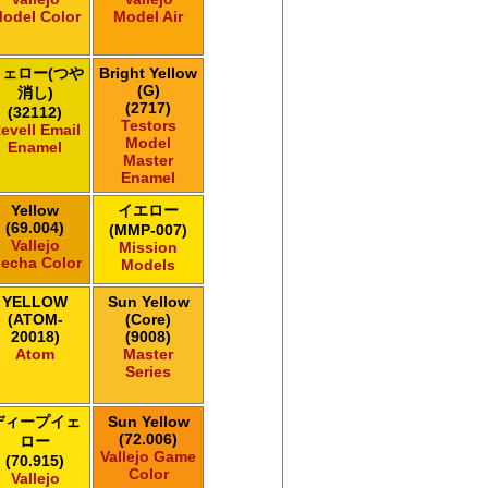
odel Color
Model Air
イェロー(つや
Bright Yellow
(G)
消し)
(2717)
(32112)
Testors
evell Email
Model
Enamel
Master
Enamel
Yellow
イエロー
(69.004)
(MMP-007)
Vallejo
Mission
echa Color
Models
YELLOW
Sun Yellow
(ATOM-
(Core)
20018)
(9008)
Atom
Master
Series
ディープイェ
Sun Yellow
(72.006)
ロー
Vallejo Game
(70.915)
Color
Vallejo