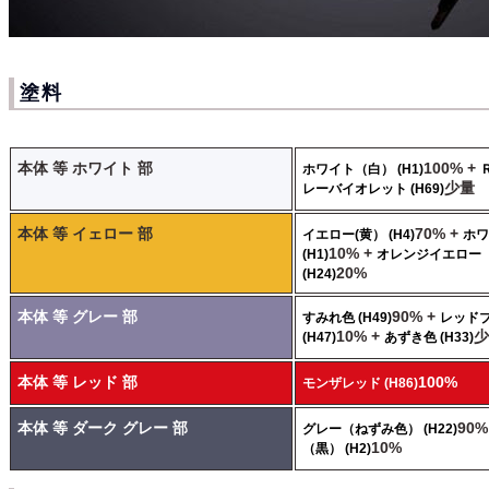
塗料
本体 等 ホワイト 部
100% +
ホワイト（白） (H1)
少量
レーバイオレット (H69)
本体 等 イェロー 部
70% +
イエロー(黄） (H4)
ホワ
10% +
(H1)
オレンジイエロー
20%
(H24)
本体 等 グレー 部
90% +
すみれ色 (H49)
レッド
10% +
少
(H47)
あずき色 (H33)
本体 等 レッド 部
100%
モンザレッド (H86)
本体 等 ダーク グレー 部
90%
グレー（ねずみ色） (H22)
10%
（黒） (H2)