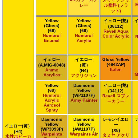
M
ガイアノーツ ガイアカラー
レー
ル塗料 (フラ
ット)
タミヤ タミヤ アクリル塗料
タミヤ タミヤ アクリル塗料 (フラット)
Yellow
Yellow
イェロー(艶)
タミヤ タミヤ エアーモデルスプレー
(Gloss)
(Gloss)
(36112)
(69)
(69)
タミヤ タミヤ エナメル塗料
Revell Aqua
Humbrol
Humbrol
Color Acrylic
R
タミヤ タミヤ トップコート/サーフェイサー/プライマー
Enamel
Acrylic
タミヤ タミヤ ラッカー塗料
タミヤ タミヤスプレー
タミヤ タミヤスプレー
イェロー
イエロー
Gloss Yellow
タミヤ タミヤスプレーAS
(4642AP)
(A.MIG-0048)
（黄）
Italeri
ＧＳＩクレオス Master Series Paints Pathfinder
Ammo
(N4)
M
Acrylics
アクリジョン
ＧＳＩクレオス Mr.カラー
ＧＳＩクレオス Mr.カラー GX
Yellow
Daemonic
イェロー(艶)
ＧＳＩクレオス Mr.カラー 色ノ源
(69)
Yellow
(34112)
Humbrol
(WP1107P)
ＧＳＩクレオス Mr.カラー スーパーメタリック
Revell スプレ
Acrylic
Army Painter
ーカラー
ＧＳＩクレオス Mr.カラー スーパーメタリック 2
Aerosol
ＧＳＩクレオス Mr.カラースプレー
Spray
ＧＳＩクレオス Mr.クリアカラーGX
Daemonic
Daemonic
レモンイエロ
ＧＳＩクレオス Mr.クリスタルカラー
Yellow
Yellow
ー
イエロー(黄）
ＧＳＩクレオス Mr.サーフェイサー/プライマー
(WP3093P)
(AW1107P)
(X8)
(H4)
Warpaints
Warpaints Air
ＧＳＩクレオス Mr.トップコート
タミヤ アクリ
水性ホビーカ