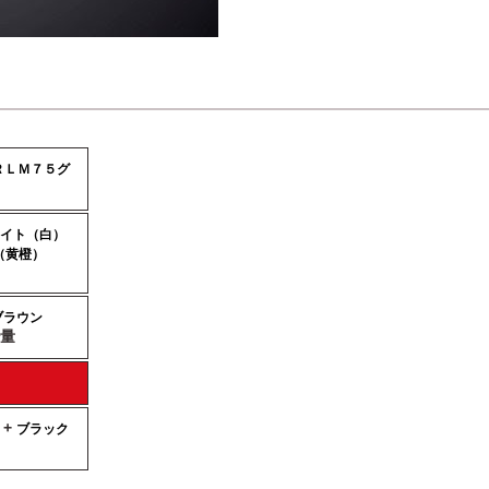
ＲＬＭ７５グ
イト（白）
（黄橙）
ブラウン
量
 +
ブラック