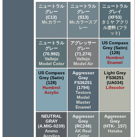
ニュートラル
ニュートラル
ニュートラル
グレー
グレー
グレイ
(C13)
(S13)
(XF53)
Mr.カラー
Mr.カラースプ
タミヤ アクリ
レー
ル塗料 (フラ
ット)
ニュートラル
アグレッサー
US Compass
Grey (Satin)
グレー
グレー
(128)
(70.992)
(71.274)
Humbrol
Vallejo
Vallejo
Enamel
Model Color
Model Air
US Compass
Aggressor
Light Grey
Grey (Satin)
Gray
FS36251
(128)
FS36251
(UA034)
Humbrol
(1794)
Lifecolor
Acrylic
Testors
Model
Master
Enamel
NEUTRAL
Aggressor
Aggressor
GRAY
Grey
Grey
(A.MIG-0239)
(RC248)
(HTK-_157)
Ammo
AK Real
Hataka
Acrylics
Color