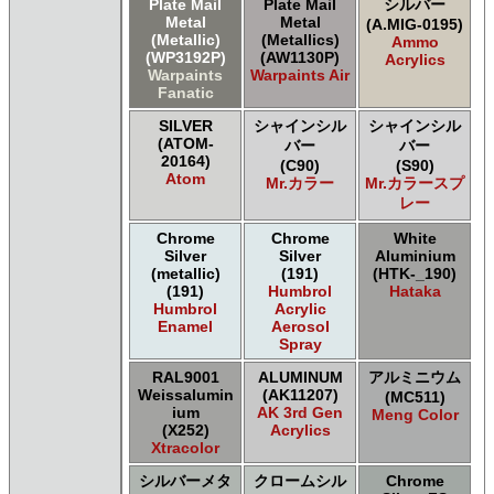
Plate Mail
Plate Mail
シルバー
Metal
Metal
(A.MIG-0195)
(Metallic)
(Metallics)
Ammo
(WP3192P)
(AW1130P)
Acrylics
Warpaints
Warpaints Air
Fanatic
SILVER
シャインシル
シャインシル
(ATOM-
バー
バー
20164)
(C90)
(S90)
Atom
Mr.カラー
Mr.カラースプ
レー
Chrome
Chrome
White
Silver
Silver
Aluminium
(metallic)
(191)
(HTK-_190)
(191)
Humbrol
Hataka
Humbrol
Acrylic
Enamel
Aerosol
Spray
RAL9001
ALUMINUM
アルミニウム
Weissalumin
(AK11207)
(MC511)
ium
AK 3rd Gen
Meng Color
(X252)
Acrylics
Xtracolor
シルバーメタ
クロームシル
Chrome