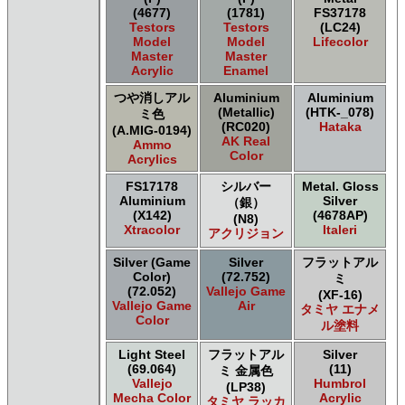
(4677)
(1781)
FS37178
Testors
Testors
(LC24)
Model
Model
Lifecolor
Master
Master
Acrylic
Enamel
つや消しアル
Aluminium
Aluminium
(Metallic)
(HTK-_078)
ミ色
(RC020)
Hataka
(A.MIG-0194)
AK Real
Ammo
Color
Acrylics
FS17178
シルバー
Metal. Gloss
Aluminium
Silver
（銀）
(X142)
(4678AP)
(N8)
Xtracolor
Italeri
アクリジョン
Silver (Game
Silver
フラットアル
Color)
(72.752)
ミ
(72.052)
Vallejo Game
(XF-16)
Vallejo Game
Air
タミヤ エナメ
Color
ル塗料
Light Steel
フラットアル
Silver
(69.064)
(11)
ミ 金属色
Vallejo
Humbrol
(LP38)
Mecha Color
Acrylic
タミヤ ラッカ