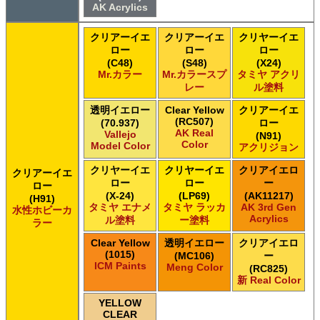
AK Acrylics
クリアーイエ
クリアーイエ
クリヤーイエ
ロー
ロー
ロー
(C48)
(S48)
(X24)
Mr.カラー
Mr.カラースプ
タミヤ アクリ
レー
ル塗料
透明イエロー
Clear Yellow
クリアーイエ
(RC507)
(70.937)
ロー
AK Real
Vallejo
(N91)
Color
Model Color
アクリジョン
クリヤーイエ
クリヤーイエ
クリアイエロ
クリアーイエ
ロー
ロー
ー
ロー
(X-24)
(LP69)
(AK11217)
(H91)
タミヤ エナメ
タミヤ ラッカ
AK 3rd Gen
水性ホビーカ
Acrylics
ル塗料
ー塗料
ラー
Clear Yellow
透明イエロー
クリアイエロ
(1015)
(MC106)
ー
ICM Paints
Meng Color
(RC825)
新 Real Color
YELLOW
CLEAR