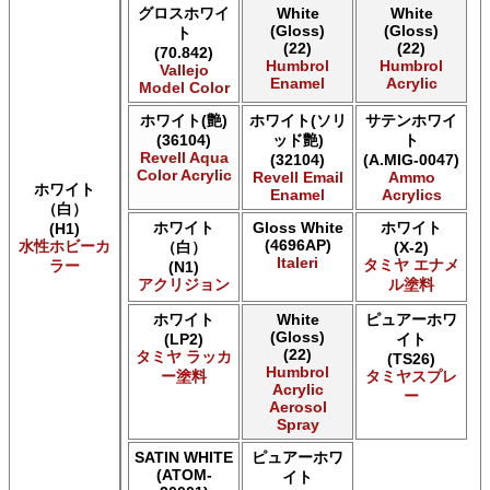
AK INTERACTIVE AK 3rd Gen Acrylics
グロスホワイ
White
White
(Gloss)
(Gloss)
AK INTERACTIVE AK Acrylics
ト
(22)
(22)
(70.842)
AK INTERACTIVE AK Extreme Metal
Humbrol
Humbrol
Vallejo
AK INTERACTIVE AK Real Color
Enamel
Acrylic
Model Color
AK INTERACTIVE 新 Real Color
ホワイト(艶)
ホワイト(ソリ
サテンホワイ
ALCLAD II ALCLAD II
(36104)
ッド艶)
ト
Acrylicos Vallejo Vallejo Diorama FX
Revell Aqua
(32104)
(A.MIG-0047)
Acrylicos Vallejo Vallejo Game Air
Color Acrylic
Revell Email
Ammo
Acrylicos Vallejo Vallejo Game Color
ホワイト
Enamel
Acrylics
（白）
Acrylicos Vallejo Vallejo Hobby Paint スプレー
ホワイト
Gloss White
ホワイト
(H1)
Acrylicos Vallejo Vallejo Liquid Gold
(4696AP)
水性ホビーカ
（白）
(X-2)
Acrylicos Vallejo Vallejo Mecha Color
Italeri
タミヤ エナメ
ラー
(N1)
Acrylicos Vallejo Vallejo Metal Color
アクリジョン
ル塗料
Acrylicos Vallejo Vallejo Model Air
Acrylicos Vallejo Vallejo Model Color
ホワイト
White
ピュアーホワ
(Gloss)
(LP2)
イト
Acrylicos Vallejo Vallejo Panzer Aces
(22)
タミヤ ラッカ
(TS26)
Acrylicos Vallejo Vallejo Pigment FX
Humbrol
ー塗料
タミヤスプレ
Acrylicos Vallejo Vallejo Premium カラー
Acrylic
ー
Aerosol
Acrylicos Vallejo Vallejo Wash FX
Spray
Acrylicos Vallejo Vallejo Weathering FX
Acrylicos Vallejo Vallejo Xpress カラー
SATIN WHITE
ピュアーホワ
E7 Paints E7 Paints
(ATOM-
イト