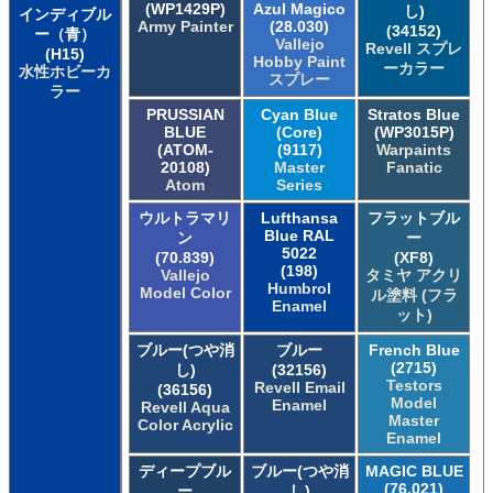
(WP1429P)
Azul Magico
し)
インディブル
Army Painter
(28.030)
(34152)
ー（青）
Vallejo
Revell スプレ
(H15)
Hobby Paint
ーカラー
水性ホビーカ
スプレー
ラー
PRUSSIAN
Cyan Blue
Stratos Blue
BLUE
(Core)
(WP3015P)
(ATOM-
(9117)
Warpaints
20108)
Master
Fanatic
Atom
Series
ウルトラマリ
Lufthansa
フラットブル
Blue RAL
ン
ー
5022
(70.839)
(XF8)
(198)
Vallejo
タミヤ アクリ
Humbrol
Model Color
ル塗料 (フラ
Enamel
ット)
ブルー(つや消
ブルー
French Blue
(2715)
し)
(32156)
Testors
Revell Email
(36156)
Model
Enamel
Revell Aqua
Master
Color Acrylic
Enamel
ディープブル
ブルー(つや消
MAGIC BLUE
(76.021)
ー
し)