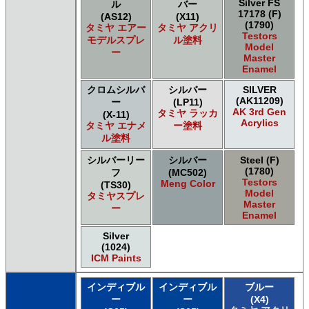
Silver FS
ル
バー
17178 (F)
(AS12)
(X11)
(1790)
タミヤ エアー
タミヤ アクリ
Testors
モデルスプレ
ル塗料
Model
ー
Master
Enamel
クロムシルバ
シルバー
SILVER
(AK11209)
ー
(LP11)
AK 3rd Gen
タミヤ ラッカ
(X-11)
Acrylics
タミヤ エナメ
ー塗料
ル塗料
シルバーリー
シルバー
Steel (F)
(1780)
フ
(MC502)
Testors
Meng Color
(TS30)
Model
タミヤスプレ
Master
ー
Enamel
Silver
(1024)
ICM Paints
インディブル
インディブル
ブルー
ー
ー
(X4)