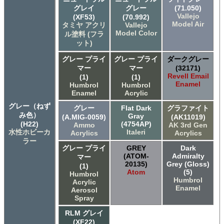
グレイ
グレー
(71.050)
Vallejo
(XF53)
(70.992)
Model Air
タミヤ アクリ
Vallejo
Model Color
ル塗料 (フラ
ット)
グレー プライ
グレー プライ
ダークグレー
マー
マー
(32171)
Revell Email
(1)
(1)
Enamel
Humbrol
Humbrol
Enamel
Acrylic
グレー（ねず
グレー
Flat Dark
グラファイト
み色）
Gray
(A.MIG-0059)
(AK11019)
(H22)
(4754AP)
Ammo
AK 3rd Gen
水性ホビーカ
Italeri
Acrylics
Acrylics
ラー
グレー プライ
GREY
Dark
(ATOM-
Admiralty
マー
20135)
Grey (Gloss)
(1)
Atom
(5)
Humbrol
Humbrol
Acrylic
Enamel
Aerosol
Spray
RLM グレイ
(XF22)