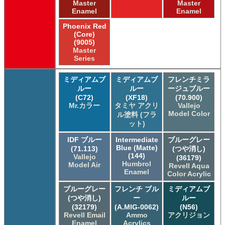
Master
Master
Enamel
Enamel
Phoenix Red
(Core)
(9005)
Master
Series
ミディアムブ
ミディアムブ
フレンチミラ
ルー
ルー
ージュブルー
(C72)
(XF18)
(70.900)
Mr.カラー
タミヤ アクリ
Vallejo
Model Color
ル塗料 (フラ
ット)
IDF ブルー
Intermediate
ブルーグレー
Blue (Matte)
(71.113)
(つや消し)
(144)
Vallejo
(36179)
Humbrol
Model Air
Revell Aqua
Enamel
Color Acrylic
ブルーグレー
フレンチ ブル
ミディアムブ
(つや消し)
ー
ルー
(32179)
(A.MIG-0062)
(N56)
Revell Email
Ammo
アクリジョン
Enamel
Acrylics