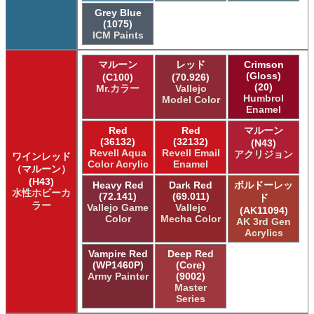
Grey Blue
(1075)
ICM Paints
マルーン
レッド
Crimson
(Gloss)
(C100)
(70.926)
(20)
Mr.カラー
Vallejo
Humbrol
Model Color
Enamel
Red
Red
マルーン
(36132)
(32132)
(N43)
Revell Aqua
Revell Email
アクリジョン
ワインレッド
Color Acrylic
Enamel
（マルーン）
(H43)
Heavy Red
Dark Red
ボルドーレッ
水性ホビーカ
(72.141)
(69.011)
ド
ラー
Vallejo Game
Vallejo
(AK11094)
Color
Mecha Color
AK 3rd Gen
Acrylics
Vampire Red
Deep Red
(WP1460P)
(Core)
Army Painter
(9002)
Master
Series