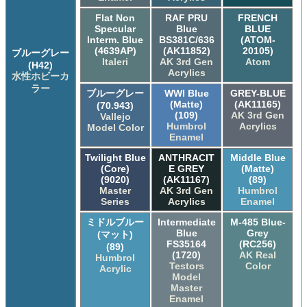
Flat Non
RAF PRU
FRENCH
Specular
Blue
BLUE
Interm. Blue
BS381C/636
(ATOM-
(4639AP)
(AK11852)
20105)
ブルーグレー
Italeri
AK 3rd Gen
Atom
(H42)
Acrylics
水性ホビーカ
ラー
ブルーグレー
WWI Blue
GREY-BLUE
(Matte)
(AK11165)
(70.943)
(109)
AK 3rd Gen
Vallejo
Humbrol
Acrylics
Model Color
Enamel
Twilight Blue
ANTHRACIT
Middle Blue
(Core)
E GREY
(Matte)
(9020)
(AK11167)
(89)
Master
AK 3rd Gen
Humbrol
Series
Acrylics
Enamel
ミドルブルー
Intermediate
M-485 Blue-
Blue
Grey
(マット)
FS35164
(RC256)
(89)
(1720)
AK Real
Humbrol
Testors
Color
Acrylic
Model
Master
Enamel