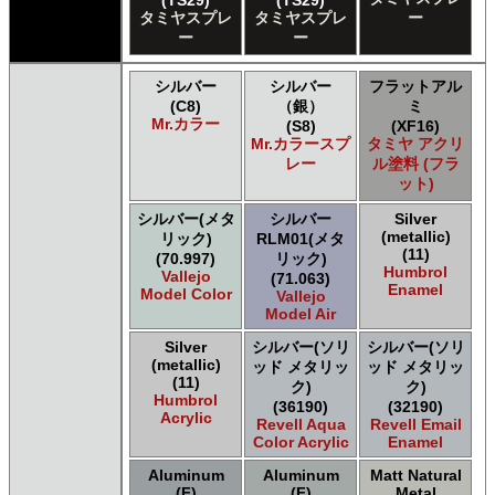
ＧＳＩクレオス Mr.カラー GX
タミヤスプレ
タミヤスプレ
ー
ＧＳＩクレオス Mr.カラー 色ノ源
ー
ー
ＧＳＩクレオス Mr.カラー スーパーメタリック
ＧＳＩクレオス Mr.カラー スーパーメタリック 2
シルバー
シルバー
フラットアル
ＧＳＩクレオス Mr.カラースプレー
(C8)
（銀）
ミ
ＧＳＩクレオス Mr.クリアカラーGX
Mr.カラー
(S8)
(XF16)
ＧＳＩクレオス Mr.クリスタルカラー
Mr.カラースプ
タミヤ アクリ
レー
ル塗料 (フラ
ＧＳＩクレオス Mr.サーフェイサー/プライマー
ット)
ＧＳＩクレオス Mr.トップコート
ＧＳＩクレオス Mr.メタリックカラーGX
シルバー(メタ
シルバー
Silver
ＧＳＩクレオス Mr.メタルカラー
(metallic)
リック)
RLM01(メタ
(11)
ＧＳＩクレオス アクリジョン
(70.997)
リック)
Humbrol
Vallejo
(71.063)
ＧＳＩクレオス ガンダムカラー
Enamel
Model Color
Vallejo
ＧＳＩクレオス ガンダムカラー
Model Air
ＧＳＩクレオス ガンダムカラースプレー
Silver
シルバー(ソリ
シルバー(ソリ
ＧＳＩクレオス ガンダムカラースプレー
(metallic)
ッド メタリッ
ッド メタリッ
ＧＳＩクレオス ガンダムマーカー
(11)
ク)
ク)
ＧＳＩクレオス 水性ホビーカラー
Humbrol
(36190)
(32190)
Acrylic
Revell Aqua
Revell Email
Color Acrylic
Enamel
Aluminum
Aluminum
Matt Natural
(F)
(F)
Metal