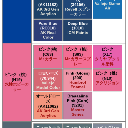
Vallejo Game
(AK11182)
(34156)
Air
AK 3rd Gen
Revell スプレ
Acrylics
ーカラー
Pure Blue
Deep Blue
(RC010)
(1010)
AK Real
ICM Paints
Color
ピンク(桃)
ピンク（桃）
ピンク
(C63)
(S63)
(X17)
Mr.カラー
Mr.カラースプ
タミヤ アクリ
レー
ル塗料
ロ古いーズ
Pink (Gloss)
ピンク（桃）
ピンク（桃）
(200)
(70.944)
(N19)
(H19)
Humbrol
Vallejo
アクリジョン
水性ホビーカ
Enamel
Model Color
ラー
オールドロー
Braaaaiins
Pink (Core)
ズ
(9281)
(AK11062)
Master
AK 3rd Gen
Series
Acrylics
ニュートラル
ニュートラル
ライトグレー