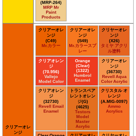
(MRP-264)
MRP Mr
Paint
Products
クリアーオレ
クリアーオレ
クリヤーオレ
ンジ
ンジ
ンジ
(C49)
(S49)
(X26)
Mr.カラー
Mr.カラースプ
タミヤ アクリ
レー
ル塗料
クリアオレン
Orange
クリアーオレ
(Clear)
ジ
ンジ
(1322)
(70.956)
(36730)
Humbrol
Vallejo
Revell Aqua
Enamel
Model Color
Color Acrylic
クリアオレン
トランスペア
クリスタル オ
ジ
レントオレン
レンジ
(32730)
ジ(G)
(A.MIG-0097)
Revell Email
Ammo
(4625)
Enamel
Acrylics
Testors
Model
Master
Acrylic
クリアーオレ
ンジ
Clear Orange
クリアーオレ
クリヤーオレ