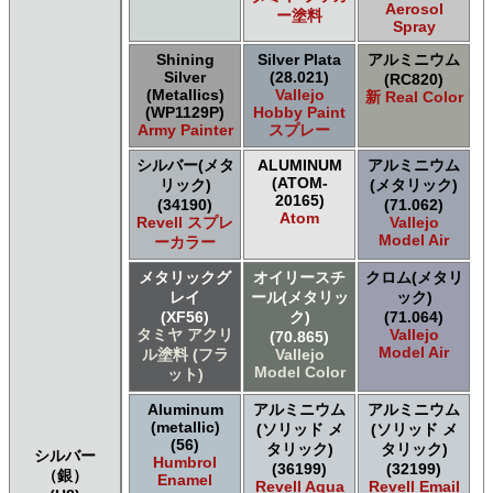
Aerosol
ー塗料
Spray
Shining
Silver Plata
アルミニウム
Silver
(28.021)
(RC820)
(Metallics)
Vallejo
新 Real Color
(WP1129P)
Hobby Paint
Army Painter
スプレー
シルバー(メタ
ALUMINUM
アルミニウム
(ATOM-
リック)
(メタリック)
20165)
(34190)
(71.062)
Atom
Revell スプレ
Vallejo
Model Air
ーカラー
メタリックグ
オイリースチ
クロム(メタリ
レイ
ール(メタリッ
ック)
(XF56)
ク)
(71.064)
タミヤ アクリ
Vallejo
(70.865)
Model Air
ル塗料 (フラ
Vallejo
Model Color
ット)
Aluminum
アルミニウム
アルミニウム
(metallic)
(ソリッド メ
(ソリッド メ
(56)
タリック)
タリック)
シルバー
Humbrol
(36199)
(32199)
（銀）
Enamel
Revell Aqua
Revell Email