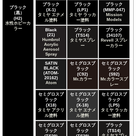
ブラック
ブラック
ブラック
Enamel
ブラック
(X-1)
(LP1)
(MMP-047)
The Army Painter Army Painter
（黒）
タミヤ エナメ
タミヤ ラッカ
Mission
The Army Painter Speedpaint
(H2)
Models
ル塗料
ー塗料
水性ホビーカ
The Army Painter Warpaints Air
ラー
The Army Painter Warpaints Fanatic
Black
ブラック
ブラック
(21)
(TS14)
(34107)
The Scale Modellers Supply Master Series Paints Bones
Humbrol
タミヤスプレ
Revell スプレ
The Scale Modellers Supply SMS
Acrylic
ー
ーカラー
Xtracolor Xtracolor
Aerosol
ガイアノーツ ガイア エナメル カラー
Spray
ガイアノーツ ガイアカラー
SATIN
セミグロスブ
セミグロスブ
タミヤ タミヤ アクリル塗料
BLACK
ラック
ラック
タミヤ タミヤ アクリル塗料 (フラット)
(ATOM-
(C92)
(S92)
20162)
Mr.カラー
Mr.カラースプ
タミヤ タミヤ エアーモデルスプレー
Atom
レー
タミヤ タミヤ エナメル塗料
タミヤ タミヤ トップコート/サーフェイサー/プライマー
セミグロスブ
セミグロスブ
セミグロスブ
タミヤ タミヤ ラッカー塗料
ラック
ラック
ラック
タミヤ タミヤスプレー
(X18)
(X-18)
(LP5)
タミヤ アクリ
タミヤ エナメ
タミヤ ラッカ
タミヤ タミヤスプレー
ル塗料
ル塗料
ー塗料
タミヤ タミヤスプレーAS
ＧＳＩクレオス Master Series Paints Pathfinder
セミグロスブ
セミグロスブ
ブラック
ＧＳＩクレオス Mr.カラー
ラック
ラック
(TS14)
タミヤスプレ
(TS29)
(TS29)