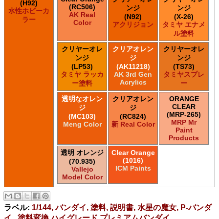
(H92)
(RC506)
ンジ
ンジ
水性ホビーカ
AK Real
(N92)
(X-26)
ラー
Color
アクリジョン
タミヤ エナメ
ル塗料
クリヤーオレ
クリアオレン
クリヤーオレ
ンジ
ジ
ンジ
(LP53)
(AK11218)
(TS73)
タミヤ ラッカ
AK 3rd Gen
タミヤスプレ
Acrylics
ー塗料
ー
透明なオレン
クリアオレン
ORANGE
CLEAR
ジ
ジ
(MRP-265)
(MC103)
(RC824)
MRP Mr
Meng Color
新 Real Color
Paint
Products
透明 オレンジ
Clear Orange
(1016)
(70.935)
ICM Paints
Vallejo
Model Color
ラベル:
1/144, バンダイ, 塗料, 説明書, 水星の魔女, P-バンダ
イ , 塗料変換,ハイグレード,プレミアムバンダイ