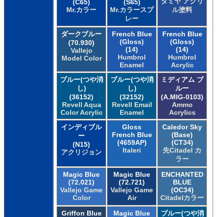
タミヤ アクリ
(C65)
(S65)
Mr.カラー
Mr.カラースプ
ル塗料
レー
ダークブルー
French Blue
French Blue
(Gloss)
(Gloss)
(70.930)
(14)
(14)
Vallejo
Humbrol
Humbrol
Model Color
Enamel
Acrylic
ブルー(つや消
ブルー(つや消
ミディアム ブ
し)
し)
ルー
(36152)
(32152)
(A.MIG-0103)
Revell Aqua
Revell Email
Ammo
Color Acrylic
Enamel
Acrylics
インディブル
Gloss
Caledor Sky
French Blue
(Base)
ー
(4659AP)
(CT34)
(N15)
Italeri
先Citadel カ
アクリジョン
ラー
Magic Blue
Magic Blue
ENCHANTED
(72.021)
(72.721)
BLUE
Vallejo Game
Vallejo Game
(OC34)
Color
Air
Citadelカラー
Griffon Blue
Magic Blue
ブルー(つや消