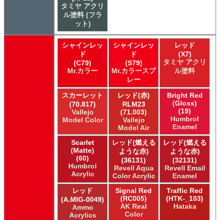
タミヤ アクリ
ル塗料 (フラ
ット)
シャインレッ
シャインレッ
レッド
ド
ド
(X7)
タミヤ アクリ
(C79)
(S79)
Mr.カラー
Mr.カラースプ
ル塗料
レー
スカーレット
レッド(赤)
Bright Red
(Gloss)
(70.817)
RLM23
(19)
Vallejo
(71.003)
Humbrol
Model Color
Vallejo
Enamel
Model Air
Scarlet
レッド(燃える
レッド(燃える
(Matte)
ような赤)
ような赤)
(60)
(36131)
(32131)
Humbrol
Revell Aqua
Revell Email
Acrylic
Color Acrylic
Enamel
レッド
Signal Red
Traffic Red
(RC005)
(HTK-_103)
(A.MIG-0049)
AK Real
Hataka
Ammo
Color
Acrylics