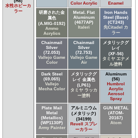
(H8)
Color Acrylic
Enamel
水性ホビーカ
ラー
研磨された金
Metal. Flat
Iron Hands
Aluminum
Steel (Base)
属色
(4677AP)
(CT243)
(A.MIG-0192)
Italeri
先Citadel カ
Ammo
ラー
Acrylics
Chainmail
Chainmail
メタリックグ
Silver
Silver
レイ
(72.053)
(72.753)
(XF-56)
Vallejo Game
Vallejo Game
タミヤ エナメ
Color
Air
ル塗料
Dark Steel
メタリックグ
Aluminum
(69.065)
(56)
レイ 金属色
Vallejo
Humbrol
(LP61)
Mecha Color
Acrylic
タミヤ ラッカ
Aerosol
ー塗料
Spray
Plate Mail
アルミニウム
GUN METAL
Metal
(ATOM-
(メタリック)
(Metallics)
20167)
(34199)
(WP1130P)
Atom
Revell スプレ
Army Painter
ーカラー