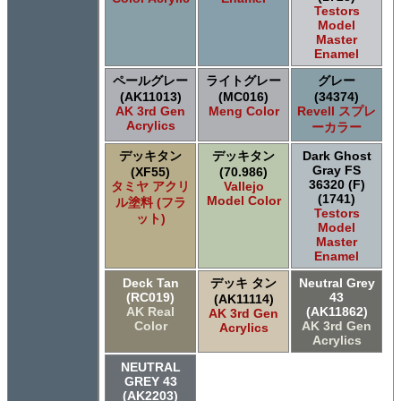
Testors
Model
Master
Enamel
ペールグレー
ライトグレー
グレー
(AK11013)
(MC016)
(34374)
AK 3rd Gen
Meng Color
Revell スプレ
Acrylics
ーカラー
デッキタン
デッキタン
Dark Ghost
Gray FS
(XF55)
(70.986)
36320 (F)
タミヤ アクリ
Vallejo
(1741)
Model Color
ル塗料 (フラ
Testors
ット)
Model
Master
Enamel
Deck Tan
デッキ タン
Neutral Grey
(RC019)
43
(AK11114)
AK Real
(AK11862)
AK 3rd Gen
Color
AK 3rd Gen
Acrylics
Acrylics
NEUTRAL
GREY 43
(AK2203)