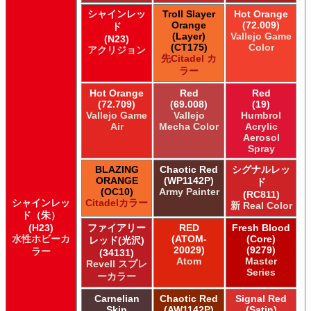
シャインレッ
Troll Slayer
Hot Orange
Orange
(72.009)
ド
(Layer)
Vallejo Game
(N23)
(CT175)
Color
アクリジョン
先Citadel カ
ラー
Hot Orange
Red
Red
(72.709)
(69.008)
(19)
Vallejo Game
Vallejo
Humbrol
Air
Mecha Color
Acrylic
Aerosol
Spray
BLAZING
Chaotic Red
シグナルレッ
ORANGE
(WP1142P)
ド
(OC10)
Army Painter
(RC811)
シャインレッ
Citadelカラー
新 Real Color
ド（朱）
(H23)
ファイアリー
RED
Fresh Blood
水性ホビーカ
(ATOM-
(Core)
レッド(光沢)
20029)
(9279)
ラー
(34131)
Atom
Master
Revell スプレ
Series
ーカラー
Carnelian
Chaotic Red
Signal Red
Skin
(AW1142P)
(Satin)