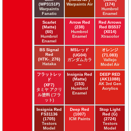
(WP3151P)
Warpaints Air
(174)
Warpaints
Humbrol
Fanatic
Enamel
Scarlet
Arrow Red
Red Arrows
(Matte)
(238)
Red BS537
(60)
Humbrol
(X014)
Humbrol
Enamel
Xtracolor
Enamel
BS Signal
MSレッド
オレンジ
Red
(UG04)
(71.083)
(HTK-_276)
ガンダムカラ
Vallejo
Hataka
Model Air
ー
フラットレッ
Insignia Red
DEEP RED
(Matte)
(AK11088)
ド
(153)
AK 3rd Gen
(XF7)
Humbrol
Acrylics
タミヤ アクリ
Enamel
ル塗料 (フラ
ット)
Insignia Red
Deep Red
Stop Light
FS31136
(1007)
Red (G)
(1705)
ICM Paints
(2724)
Testors
Testors
Model
Model