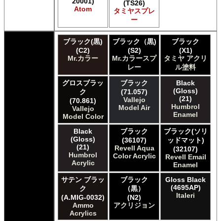
20001)
E7 Paints Humbrol Acrylic Aerosol Spray
(TS26)
Atom
タミヤスプレ
Games Workshop Limited Citadel Air
ー
Games Workshop Limited Citadel Spray
Games Workshop Limited Citadelカラー
ブラック(黒)
ブラック（黒)
ブラック
Games Workshop Limited 先Citadel カラー
(C2)
(S2)
(X1)
HATAKA HOBBY Hataka
Mr.カラー
Mr.カラースプ
タミヤ アクリ
Humbrol - Hornby Hobbies Humbrol Acrylic
レー
ル塗料
Humbrol of Hornby Hobbies Humbrol Enamel
ICM ICM Paints
グロスブラッ
ブラック
Black
(Gloss)
ク
(71.057)
Italeri Italeri
(21)
Vallejo
(70.861)
Lifecolor Lifecolor
Humbrol
Model Air
Vallejo
Meng Meng Color
Enamel
Model Color
Mig Jimenez Ammo Acrylics
Black
ブラック
ブラック(ソリ
Mig Jimenez Atom
(Gloss)
(36107)
ッドマット)
Mission Models Mission Models
(21)
Revell Aqua
(32107)
Mr. Paint MRP Mr Paint Products
Humbrol
Color Acrylic
Revell Email
Repear Miniatures Master Series
Acrylic
Enamel
Revell of Germany Revell Aqua Color Acrylic
サテン ブラッ
ブラック
Gloss Black
Revell of Germany Revell Email Enamel
(4695AP)
ク
（黒）
Revell of Germany Revell スプレーカラー
Italeri
(A.MIG-0032)
(N2)
Testors of Rust-Oleum Group Testors Model Master
Ammo
アクリジョン
Acrylic
Acrylics
Testors of Rust-Oleum Group Testors Model Master