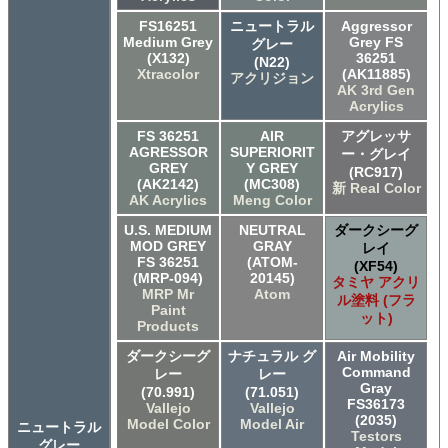
FS16251
ニュートラル
Aggressor
Medium Grey
Grey FS
グレー
(X132)
36251
(N22)
Xtracolor
(AK11885)
アクリジョン
AK 3rd Gen
Acrylics
FS 36251
AIR
アグレッサ
AGRESSOR
SUPERIORIT
ー・グレイ
GREY
Y GREY
(RC917)
(AK2142)
(MC308)
新 Real Color
AK Acrylics
Meng Color
U.S. MEDIUM
NEUTRAL
ダークシーグ
MOD GREY
GRAY
レイ
FS 36251
(ATOM-
(XF54)
(MRP-094)
20145)
タミヤ アクリ
MRP Mr
Atom
ル塗料 (フラ
Paint
ット)
Products
ダークシーグ
ナチュラル グ
Air Mobility
Command
レー
レー
Gray
(70.991)
(71.051)
FS36173
Vallejo
Vallejo
(2035)
Model Color
Model Air
ニュートラル
Testors
グレー