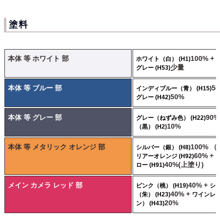
塗料
本体 等 ホワイト 部
100% +
ホワイト（白） (H1)
少量
グレー (H53)
本体 等 ブルー 部
5
インディブルー（青） (H15)
50%
グレー (H42)
本体 等 グレー 部
90%
グレー（ねずみ色） (H22)
10%
（黒） (H2)
本体 等 メタリック オレンジ 部
100% 
シルバー（銀） (H8)
60% +
リアーオレンジ (H92)
40%(上塗り)
ロー (H91)
メイン カメラ レッド 部
40% +
ピンク（桃） (H19)
シ
40% +
（朱） (H23)
ワインレ
20%
ン） (H43)