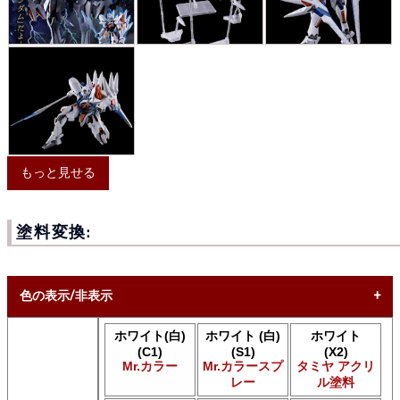
もっと見せる
塗料変換:
色の表示/非表示
ホワイト(白)
ホワイト (白)
ホワイト
* ボックスをオン/オフにして、同等の色を見つけやすくしま
(C1)
(S1)
(X2)
す。
Mr.カラー
Mr.カラースプ
タミヤ アクリ
レー
ル塗料
Uncheck ALL