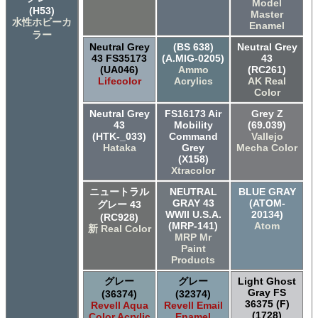
Model
(H53)
Master
水性ホビーカ
Enamel
ラー
Neutral Grey
(BS 638)
Neutral Grey
43 FS35173
(A.MIG-0205)
43
(UA046)
Ammo
(RC261)
Lifecolor
Acrylics
AK Real
Color
Neutral Grey
FS16173 Air
Grey Z
43
Mobility
(69.039)
(HTK-_033)
Command
Vallejo
Hataka
Grey
Mecha Color
(X158)
Xtracolor
ニュートラル
NEUTRAL
BLUE GRAY
GRAY 43
(ATOM-
グレー 43
WWII U.S.A.
20134)
(RC928)
(MRP-141)
Atom
新 Real Color
MRP Mr
Paint
Products
グレー
グレー
Light Ghost
Gray FS
(36374)
(32374)
36375 (F)
Revell Aqua
Revell Email
(1728)
Color Acrylic
Enamel