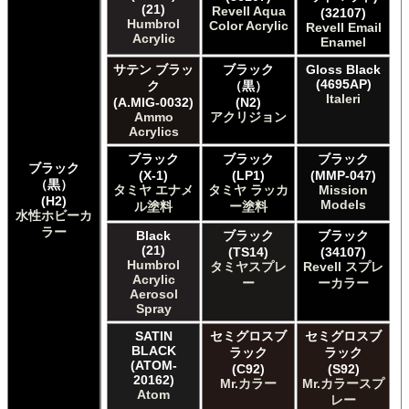
(21)
Revell Aqua
(32107)
Humbrol
Color Acrylic
Revell Email
Acrylic
Enamel
サテン ブラッ
ブラック
Gloss Black
(4695AP)
ク
（黒）
Italeri
(A.MIG-0032)
(N2)
Ammo
アクリジョン
Acrylics
ブラック
ブラック
ブラック
ブラック
(X-1)
(LP1)
(MMP-047)
（黒）
タミヤ エナメ
タミヤ ラッカ
Mission
(H2)
Models
ル塗料
ー塗料
水性ホビーカ
ラー
Black
ブラック
ブラック
(21)
(TS14)
(34107)
Humbrol
タミヤスプレ
Revell スプレ
Acrylic
ー
ーカラー
Aerosol
Spray
SATIN
セミグロスブ
セミグロスブ
BLACK
ラック
ラック
(ATOM-
(C92)
(S92)
20162)
Mr.カラー
Mr.カラースプ
Atom
レー