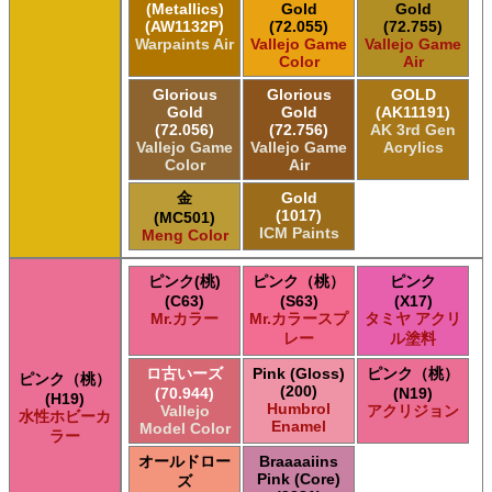
(Metallics)
Gold
Gold
(AW1132P)
(72.055)
(72.755)
Warpaints Air
Vallejo Game
Vallejo Game
Color
Air
Glorious
Glorious
GOLD
Gold
Gold
(AK11191)
(72.056)
(72.756)
AK 3rd Gen
Vallejo Game
Vallejo Game
Acrylics
Color
Air
金
Gold
(1017)
(MC501)
ICM Paints
Meng Color
ピンク(桃)
ピンク（桃）
ピンク
(C63)
(S63)
(X17)
Mr.カラー
Mr.カラースプ
タミヤ アクリ
レー
ル塗料
ロ古いーズ
Pink (Gloss)
ピンク（桃）
ピンク（桃）
(200)
(70.944)
(N19)
(H19)
Humbrol
Vallejo
アクリジョン
水性ホビーカ
Enamel
Model Color
ラー
オールドロー
Braaaaiins
Pink (Core)
ズ