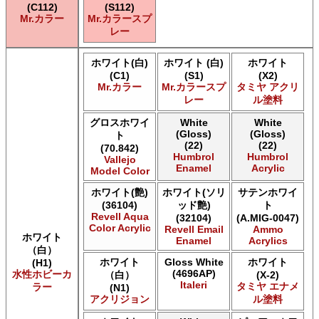
(C112)
(S112)
Mr.カラー
Mr.カラースプ
レー
ホワイト(白)
ホワイト (白)
ホワイト
(C1)
(S1)
(X2)
Mr.カラー
Mr.カラースプ
タミヤ アクリ
レー
ル塗料
グロスホワイ
White
White
(Gloss)
(Gloss)
ト
(22)
(22)
(70.842)
Humbrol
Humbrol
Vallejo
Enamel
Acrylic
Model Color
ホワイト(艶)
ホワイト(ソリ
サテンホワイ
(36104)
ッド艶)
ト
Revell Aqua
(32104)
(A.MIG-0047)
Color Acrylic
Revell Email
Ammo
ホワイト
Enamel
Acrylics
（白）
ホワイト
Gloss White
ホワイト
(H1)
(4696AP)
水性ホビーカ
（白）
(X-2)
Italeri
タミヤ エナメ
ラー
(N1)
アクリジョン
ル塗料