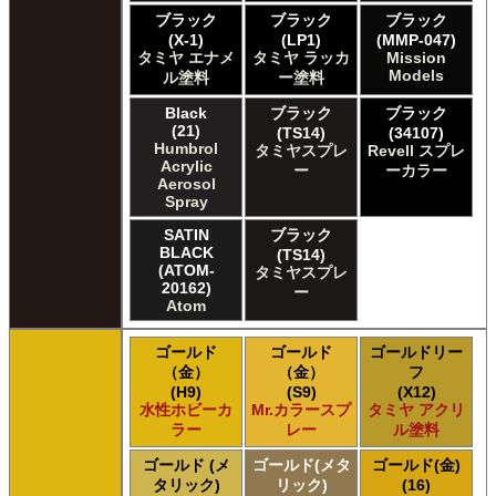
The Army Painter Army Painter
ブラック
ブラック
ブラック
The Army Painter Speedpaint
(X-1)
(LP1)
(MMP-047)
The Army Painter Warpaints Air
タミヤ エナメ
タミヤ ラッカ
Mission
The Army Painter Warpaints Fanatic
Models
ル塗料
ー塗料
The Scale Modellers Supply Master Series Paints Bones
Black
ブラック
ブラック
The Scale Modellers Supply SMS
(21)
(TS14)
(34107)
Xtracolor Xtracolor
Humbrol
タミヤスプレ
Revell スプレ
ガイアノーツ ガイア エナメル カラー
Acrylic
ー
ーカラー
ガイアノーツ ガイアカラー
Aerosol
Spray
タミヤ タミヤ アクリル塗料
タミヤ タミヤ アクリル塗料 (フラット)
SATIN
ブラック
BLACK
タミヤ タミヤ エアーモデルスプレー
(TS14)
(ATOM-
タミヤスプレ
タミヤ タミヤ エナメル塗料
20162)
ー
タミヤ タミヤ トップコート/サーフェイサー/プライマー
Atom
タミヤ タミヤ ラッカー塗料
タミヤ タミヤスプレー
ゴールド
ゴールド
ゴールドリー
タミヤ タミヤスプレー
（金）
（金）
フ
(H9)
(S9)
(X12)
タミヤ タミヤスプレーAS
水性ホビーカ
Mr.カラースプ
タミヤ アクリ
ＧＳＩクレオス Master Series Paints Pathfinder
ラー
レー
ル塗料
ＧＳＩクレオス Mr.カラー
ＧＳＩクレオス Mr.カラー GX
ゴールド (メ
ゴールド(メタ
ゴールド(金)
タリック)
リック)
(16)
ＧＳＩクレオス Mr.カラー 色ノ源