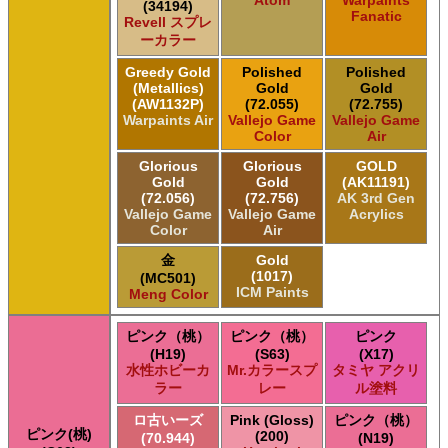
(34194)
Fanatic
Revell スプレ
ーカラー
Greedy Gold
Polished
Polished
(Metallics)
Gold
Gold
(AW1132P)
(72.055)
(72.755)
Warpaints Air
Vallejo Game
Vallejo Game
Color
Air
Glorious
Glorious
GOLD
Gold
Gold
(AK11191)
(72.056)
(72.756)
AK 3rd Gen
Vallejo Game
Vallejo Game
Acrylics
Color
Air
金
Gold
(1017)
(MC501)
ICM Paints
Meng Color
ピンク（桃）
ピンク（桃）
ピンク
(H19)
(S63)
(X17)
水性ホビーカ
Mr.カラースプ
タミヤ アクリ
ラー
レー
ル塗料
ロ古いーズ
Pink (Gloss)
ピンク（桃）
ピンク(桃)
(200)
(70.944)
(N19)