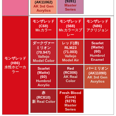
(9281)
(AK11062)
Master
AK 3rd Gen
Series
Acrylics
モンザレッド
モンザレッド
モンザレッド
(C68)
(S68)
(N86)
Mr.カラー
Mr.カラースプ
アクリジョン
レー
ダークヴァー
レッド(赤)
Scarlet
(Matte)
ミリオン
RLM23
(60)
(71.003)
(70.947)
Humbrol
Vallejo
Vallejo
モンザレッド
Enamel
Model Air
Model Color
(H86)
水性ホビーカ
Scarlet
Red
バーミリオン
ラー
(Matte)
(RC006)
(AK11090)
(60)
AK Real
AK 3rd Gen
Humbrol
Color
Acrylics
Acrylic
赤
Fresh Blood
(Core)
(RC810)
(9279)
新 Real Color
Master
Series