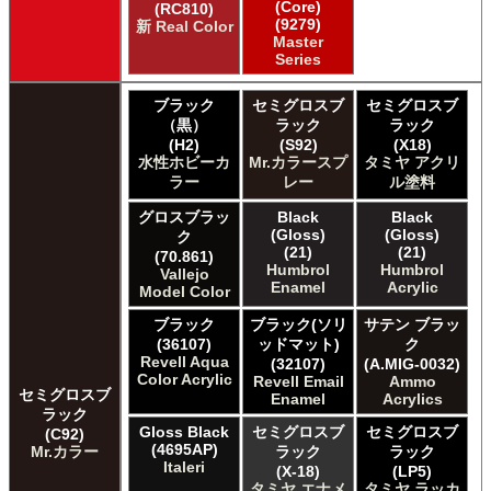
(Core)
(RC810)
(9279)
新 Real Color
Master
Series
ブラック
セミグロスブ
セミグロスブ
（黒）
ラック
ラック
(H2)
(S92)
(X18)
水性ホビーカ
Mr.カラースプ
タミヤ アクリ
ラー
レー
ル塗料
グロスブラッ
Black
Black
(Gloss)
(Gloss)
ク
(21)
(21)
(70.861)
Humbrol
Humbrol
Vallejo
Enamel
Acrylic
Model Color
ブラック
ブラック(ソリ
サテン ブラッ
(36107)
ッドマット)
ク
Revell Aqua
(32107)
(A.MIG-0032)
Color Acrylic
Revell Email
Ammo
セミグロスブ
Enamel
Acrylics
ラック
Gloss Black
セミグロスブ
セミグロスブ
(C92)
(4695AP)
Mr.カラー
ラック
ラック
Italeri
(X-18)
(LP5)
タミヤ エナメ
タミヤ ラッカ