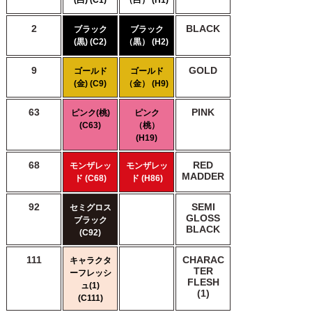
(白) (C1)
（白） (H1)
2
BLACK
ブラック
ブラック
(黒) (C2)
（黒） (H2)
9
GOLD
ゴールド
ゴールド
(金) (C9)
（金） (H9)
63
PINK
ピンク(桃)
ピンク
(C63)
（桃）
(H19)
68
RED
モンザレッ
モンザレッ
MADDER
ド (C68)
ド (H86)
92
SEMI
セミグロス
GLOSS
ブラック
BLACK
(C92)
111
CHARAC
キャラクタ
TER
ーフレッシ
FLESH
ュ(1)
(1)
(C111)