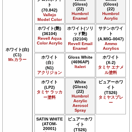
(Gloss)
(Gloss)
ト
AK INTERACTIVE AK Extreme Metal
(22)
(22)
(70.842)
AK INTERACTIVE AK Real Color
Humbrol
Humbrol
Vallejo
AK INTERACTIVE 新 Real Color
Enamel
Acrylic
Model Color
ALCLAD II ALCLAD II
ホワイト(艶)
ホワイト(ソリ
サテンホワイ
Acrylicos Vallejo Vallejo Diorama FX
(36104)
ッド艶)
ト
Acrylicos Vallejo Vallejo Game Air
Revell Aqua
(32104)
(A.MIG-0047)
Acrylicos Vallejo Vallejo Game Color
Color Acrylic
Revell Email
Ammo
Acrylicos Vallejo Vallejo Hobby Paint スプレー
Enamel
Acrylics
ホワイト(白)
Acrylicos Vallejo Vallejo Liquid Gold
(C1)
ホワイト
Gloss White
ホワイト
Acrylicos Vallejo Vallejo Mecha Color
Mr.カラー
(4696AP)
（白）
(X-2)
Acrylicos Vallejo Vallejo Metal Color
Italeri
タミヤ エナメ
(N1)
Acrylicos Vallejo Vallejo Model Air
アクリジョン
ル塗料
Acrylicos Vallejo Vallejo Model Color
ホワイト
White
ピュアーホワ
Acrylicos Vallejo Vallejo Panzer Aces
(Gloss)
(LP2)
イト
Acrylicos Vallejo Vallejo Pigment FX
(22)
タミヤ ラッカ
(TS26)
Acrylicos Vallejo Vallejo Premium カラー
Humbrol
ー塗料
タミヤスプレ
Acrylicos Vallejo Vallejo Wash FX
Acrylic
ー
Aerosol
Acrylicos Vallejo Vallejo Weathering FX
Spray
Acrylicos Vallejo Vallejo Xpress カラー
E7 Paints E7 Paints
SATIN WHITE
ピュアーホワ
(ATOM-
E7 Paints Humbrol Acrylic Aerosol Spray
イト
20001)
(TS26)
Games Workshop Limited Citadel Air