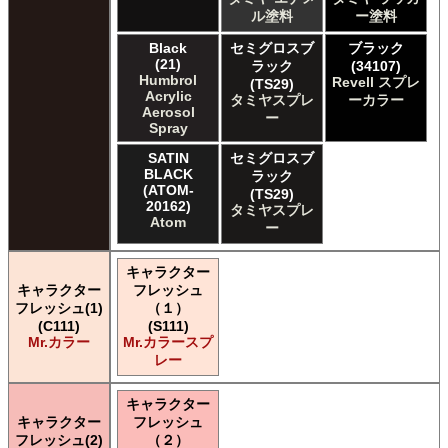
ル塗料
ー塗料
Black
セミグロスブ
ブラック
(21)
ラック
(34107)
Humbrol
Revell スプレ
(TS29)
Acrylic
タミヤスプレ
ーカラー
Aerosol
ー
Spray
SATIN
セミグロスブ
BLACK
ラック
(ATOM-
(TS29)
20162)
タミヤスプレ
Atom
ー
キャラクター
キャラクター
フレッシュ
フレッシュ(1)
（１）
(C111)
(S111)
Mr.カラー
Mr.カラースプ
レー
キャラクター
キャラクター
フレッシュ
フレッシュ(2)
（２）