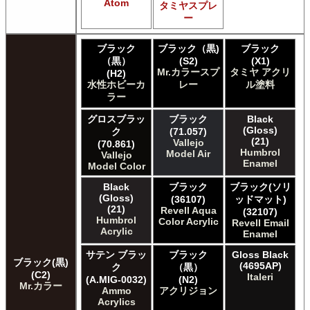
Atom
タミヤスプレ
Games Workshop Limited Citadel Spray
ー
Games Workshop Limited Citadelカラー
Games Workshop Limited 先Citadel カラー
ブラック
ブラック（黒)
ブラック
HATAKA HOBBY Hataka
（黒）
(S2)
(X1)
Humbrol - Hornby Hobbies Humbrol Acrylic
Mr.カラースプ
タミヤ アクリ
(H2)
Humbrol of Hornby Hobbies Humbrol Enamel
水性ホビーカ
レー
ル塗料
ICM ICM Paints
ラー
Italeri Italeri
グロスブラッ
ブラック
Black
Lifecolor Lifecolor
(Gloss)
ク
(71.057)
Meng Meng Color
(21)
Vallejo
(70.861)
Mig Jimenez Ammo Acrylics
Humbrol
Model Air
Vallejo
Mig Jimenez Atom
Enamel
Model Color
Mission Models Mission Models
Black
ブラック
ブラック(ソリ
Mr. Paint MRP Mr Paint Products
(Gloss)
(36107)
ッドマット)
Repear Miniatures Master Series
(21)
Revell Aqua
(32107)
Revell of Germany Revell Aqua Color Acrylic
Humbrol
Color Acrylic
Revell Email
Acrylic
Revell of Germany Revell Email Enamel
Enamel
Revell of Germany Revell スプレーカラー
サテン ブラッ
ブラック
Gloss Black
Testors of Rust-Oleum Group Testors Model Master
ブラック(黒)
(4695AP)
ク
（黒）
Acrylic
(C2)
Italeri
(A.MIG-0032)
(N2)
Mr.カラー
Testors of Rust-Oleum Group Testors Model Master
Ammo
アクリジョン
Enamel
Acrylics