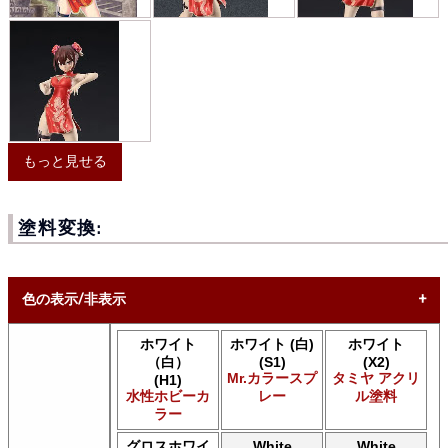
もっと見せる
塗料変換:
色の表示/非表示
ホワイト
ホワイト (白)
ホワイト
* ボックスをオン/オフにして、同等の色を見つけやすくしま
（白）
(S1)
(X2)
す。
Mr.カラースプ
タミヤ アクリ
(H1)
水性ホビーカ
レー
ル塗料
Uncheck ALL
ラー
AK INTERACTIVE AK 3rd Gen Acrylics
AK INTERACTIVE AK Acrylics
グロスホワイ
White
White