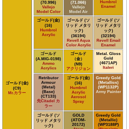
Humbrol
(70.996)
(71.066)
ＧＳＩクレオス Mr.カラー スーパーメタリック
Enamel
Vallejo
Vallejo
ＧＳＩクレオス Mr.カラー スーパーメタリック 2
Model Color
Model Air
ＧＳＩクレオス Mr.カラースプレー
ゴールド(金)
ゴールド (ソ
ゴールド (ソ
ＧＳＩクレオス Mr.クリアカラーGX
(16)
リッド メタリ
リッド メタリ
ＧＳＩクレオス Mr.クリスタルカラー
Humbrol
ック)
ック)
ＧＳＩクレオス Mr.サーフェイサー/プライマー
Acrylic
(36194)
(32194)
ＧＳＩクレオス Mr.トップコート
Revell Aqua
Revell Email
Color Acrylic
Enamel
ＧＳＩクレオス Mr.メタリックカラーGX
ＧＳＩクレオス Mr.メタルカラー
ゴールド
ゴールド
Metal. Gloss
ＧＳＩクレオス アクリジョン
Gold
(A.MIG-0198)
（金）
(4671AP)
Ammo
ＧＳＩクレオス ガンダムカラー
(N9)
Italeri
Acrylics
アクリジョン
ＧＳＩクレオス ガンダムカラー
ＧＳＩクレオス ガンダムカラースプレー
Retributor
ゴールド(金)
Greedy Gold
ＧＳＩクレオス ガンダムカラースプレー
Armour
(Metallics)
ゴールド(金)
(16)
(Metal)
(WP1132P)
Humbrol
(C9)
ＧＳＩクレオス ガンダムマーカー
(Base)
Army Painter
Acrylic
Mr.カラー
ＧＳＩクレオス 水性ホビーカラー
(CT133)
Aerosol
先Citadel カ
Spray
ラー
ゴールド (ソ
GOLD
Greedy Gold
(ATOM-
(Metallic)
リッド メタリ
20172)
(WP3188P)
ック)
Atom
Warpaints