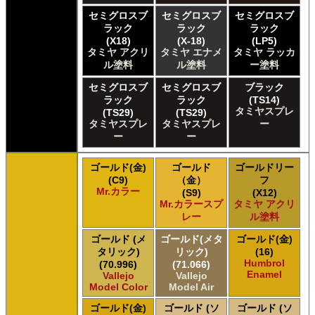
セミグロスブ
セミグロスブ
セミグロスブ
ラック
ラック
ラック
(X18)
(X-18)
(LP5)
タミヤ アクリ
タミヤ エナメ
タミヤ ラッカ
ル塗料
ル塗料
ー塗料
セミグロスブ
セミグロスブ
ブラック
ラック
ラック
(TS14)
タミヤスプレ
(TS29)
(TS29)
タミヤスプレ
タミヤスプレ
ー
ー
ー
ゴールド(金)
ゴールド
ゴールドリー
(C9)
（金）
フ
Mr.カラー
(S9)
(X12)
Mr.カラースプ
タミヤ アクリ
レー
ル塗料
ゴールド (メ
ゴールド(メタ
ゴールド(金)
タリック)
リック)
(16)
Humbrol
(70.996)
(71.066)
Enamel
Vallejo
Vallejo
Model Color
Model Air
ゴールド(金)
ゴールド (ソ
ゴールド (ソ