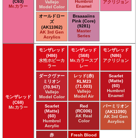
(C63)
Humbrol
Vallejo
アクリジョン
Mr.カラー
Enamel
Model Color
オールドロー
Braaaaiins
Pink (Core)
ズ
(9281)
(AK11062)
Master
AK 3rd Gen
Series
Acrylics
モンザレッド
モンザレッド
モンザレッド
(H86)
(S68)
(N86)
水性ホビーカ
Mr.カラースプ
アクリジョン
ラー
レー
ダークヴァー
レッド(赤)
Scarlet
(Matte)
ミリオン
RLM23
(60)
(71.003)
(70.947)
Humbrol
Vallejo
Vallejo
Enamel
Model Air
モンザレッド
Model Color
(C68)
Scarlet
Red
バーミリオン
Mr.カラー
(Matte)
(RC006)
(AK11090)
(60)
AK Real
AK 3rd Gen
Humbrol
Color
Acrylics
Acrylic
赤
Fresh Blood