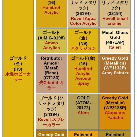
(16)
リッド メタリ
リッド メタリ
Humbrol
ック)
ック)
Acrylic
(36194)
(32194)
Revell Aqua
Revell Email
Color Acrylic
Enamel
ゴールド
ゴールド
Metal. Gloss
Gold
(A.MIG-0198)
（金）
(4671AP)
Ammo
(N9)
Italeri
Acrylics
アクリジョン
ゴールド
Retributor
ゴールド(金)
Greedy Gold
Armour
(Metallics)
（金）
(16)
(Metal)
(WP1132P)
Humbrol
(H9)
(Base)
Army Painter
Acrylic
水性ホビーカ
(CT133)
Aerosol
ラー
先Citadel カ
Spray
ラー
ゴールド (ソ
GOLD
Greedy Gold
(ATOM-
(Metallic)
リッド メタリ
20172)
(WP3188P)
ック)
Atom
Warpaints
(34194)
Fanatic
Revell スプレ
ーカラー
Greedy Gold
Polished
Polished