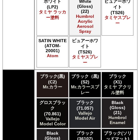
ホワイト
White
ピュアーホワ
(Gloss)
(LP2)
イト
(22)
タミヤ ラッカ
(TS26)
Humbrol
ー塗料
タミヤスプレ
Acrylic
ー
Aerosol
Spray
SATIN WHITE
ピュアーホワ
(ATOM-
イト
20001)
(TS26)
Atom
タミヤスプレ
ー
ブラック(黒)
ブラック（黒)
ブラック
(C2)
(S2)
(X1)
Mr.カラー
Mr.カラースプ
タミヤ アクリ
レー
ル塗料
グロスブラッ
ブラック
Black
(Gloss)
ク
(71.057)
(21)
Vallejo
(70.861)
Humbrol
Model Air
Vallejo
Enamel
Model Color
Black
ブラック
ブラック(ソリ
(Gloss)
(36107)
ッドマット)