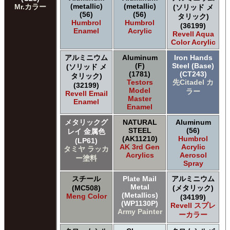
(metallic)
(metallic)
Mr.カラー
(ソリッド メ
(56)
(56)
タリック)
Humbrol
Humbrol
(36199)
Enamel
Acrylic
Revell Aqua
Color Acrylic
アルミニウム
Aluminum
Iron Hands
(F)
Steel (Base)
(ソリッド メ
(1781)
(CT243)
タリック)
Testors
先Citadel カ
(32199)
Model
ラー
Revell Email
Master
Enamel
Enamel
メタリックグ
NATURAL
Aluminum
STEEL
(56)
レイ 金属色
(AK11210)
Humbrol
(LP61)
AK 3rd Gen
Acrylic
タミヤ ラッカ
Acrylics
Aerosol
ー塗料
Spray
スチール
Plate Mail
アルミニウム
Metal
(MC508)
(メタリック)
(Metallics)
Meng Color
(34199)
(WP1130P)
Revell スプレ
Army Painter
ーカラー