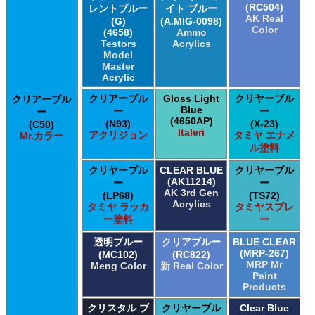
(RC504)
レントブルー
イト ブルー
AK Real
(G)
(A.MIG-0098)
Color
(4658)
Ammo
Testors
Acrylics
Model
Master
Acrylic
クリアーブル
Gloss Light
クリヤーブル
クリアーブル
Blue
ー
ー
ー
(4650AP)
(N93)
(X-23)
(C50)
Italeri
アクリジョン
タミヤ エナメ
Mr.カラー
ル塗料
クリヤーブル
CLEAR BLUE
クリヤーブル
(AK11214)
ー
ー
AK 3rd Gen
(LP68)
(TS72)
Acrylics
タミヤ ラッカ
タミヤスプレ
ー塗料
ー
透明ブルー
クリアブルー
BLUE CLEAR
(MRP-267)
(MC102)
(RC822)
MRP Mr
Meng Color
新 Real Color
Paint
Products
クリスタル ブ
クリヤーブル
Clear Blue