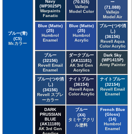
Navy
(70.925)
ー
(WP3025P)
Vallejo
(71.088)
Warpaints
Model Color
Vallejo
Fanatic
Model Air
Blue (Matte)
Blue (Matte)
ブルー(つや消
(25)
(25)
し)
ブルー(青)
Humbrol
Humbrol
(36156)
(C5)
Enamel
Acrylic
Revell Aqua
Mr.カラー
Color Acrylic
ブルー
ダークブルー
Dark Sky
(WP1415P)
(32156)
(AK11181)
Army Painter
Revell Email
AK 3rd Gen
Enamel
Acrylics
ブルー(つや消
ナイトブルー
ナイトブルー
し)
(36154)
(32154)
Revell Aqua
Revell Email
(34156)
Color Acrylic
Enamel
Revell スプレ
ーカラー
DARK
ブルー
French Blue
PRUSSIAN
(Gloss)
(X4)
BLUE
(14)
タミヤ アクリ
(AK11189)
Humbrol
ル塗料
AK 3rd Gen
Enamel
Acrylics