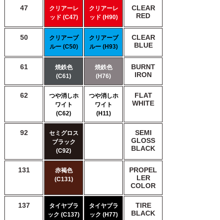
47
CLEAR
クリアーレ
クリアーレ
RED
ッド (C47)
ッド (H90)
50
CLEAR
クリアーブ
クリアーブ
BLUE
ルー (C50)
ルー (H93)
61
BURNT
焼鉄色
焼鉄色
IRON
(C61)
(H76)
62
FLAT
つや消しホ
つや消しホ
WHITE
ワイト
ワイト
(C62)
(H11)
92
SEMI
セミグロス
GLOSS
ブラック
BLACK
(C92)
131
PROPEL
赤褐色
LER
(C131)
COLOR
137
TIRE
タイヤブラ
タイヤブラ
BLACK
ック (C137)
ック (H77)