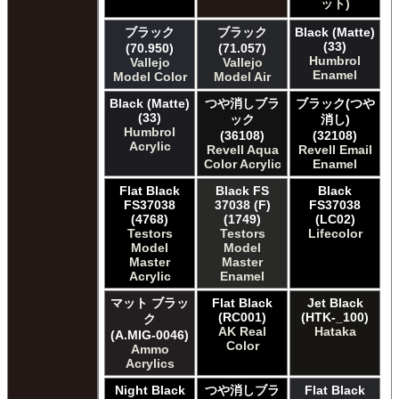
ット)
ブラック
ブラック
Black (Matte)
(33)
(70.950)
(71.057)
Humbrol
Vallejo
Vallejo
Enamel
Model Color
Model Air
Black (Matte)
つや消しブラ
ブラック(つや
(33)
ック
消し)
Humbrol
(36108)
(32108)
Acrylic
Revell Aqua
Revell Email
Color Acrylic
Enamel
Flat Black
Black FS
Black
FS37038
37038 (F)
FS37038
(4768)
(1749)
(LC02)
Testors
Testors
Lifecolor
Model
Model
Master
Master
Acrylic
Enamel
マット ブラッ
Flat Black
Jet Black
(RC001)
(HTK-_100)
ク
AK Real
Hataka
(A.MIG-0046)
Color
Ammo
Acrylics
Night Black
つや消しブラ
Flat Black