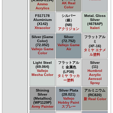
(A.MIG-0194)
AK Real
Ammo
Color
Acrylics
FS17178
シルバー
Metal. Gloss
Aluminium
Silver
（銀）
(X142)
(4678AP)
(N8)
Xtracolor
Italeri
アクリジョン
Silver (Game
Silver
フラットアル
Color)
(72.752)
ミ
(72.052)
Vallejo Game
(XF-16)
Vallejo Game
Air
タミヤ エナメ
Color
ル塗料
Light Steel
フラットアル
Silver
(69.064)
(11)
ミ 金属色
Vallejo
Humbrol
(LP38)
Mecha Color
Acrylic
タミヤ ラッカ
Aerosol
ー塗料
Spray
Shining
Silver Plata
アルミニウム
Silver
(28.021)
(RC820)
(Metallics)
Vallejo
新 Real Color
(WP1129P)
Hobby Paint
Army Painter
スプレー