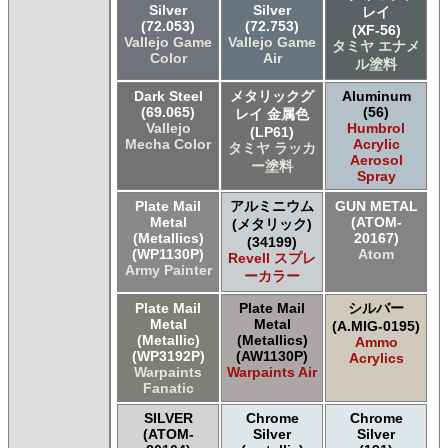
Silver
Silver
レイ
(72.053)
(72.753)
(XF-56)
Vallejo Game
Vallejo Game
タミヤ エナメ
Color
Air
ル塗料
Dark Steel
メタリックグ
Aluminum
(69.065)
(56)
レイ 金属色
Vallejo
Humbrol
(LP61)
Mecha Color
Acrylic
タミヤ ラッカ
Aerosol
ー塗料
Spray
Plate Mail
アルミニウム
GUN METAL
Metal
(ATOM-
(メタリック)
(Metallics)
20167)
(34199)
(WP1130P)
Atom
Revell スプレ
Army Painter
ーカラー
Plate Mail
Plate Mail
シルバー
Metal
Metal
(A.MIG-0195)
(Metallic)
(Metallics)
Ammo
(WP3192P)
(AW1130P)
Acrylics
Warpaints
Warpaints Air
Fanatic
SILVER
Chrome
Chrome
(ATOM-
Silver
Silver