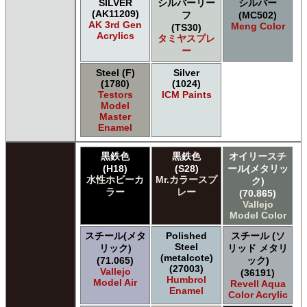
SILVER
シルバーリー
シルバー
(AK11209)
フ
(MC502)
AK 3rd Gen
Meng Color
(TS30)
Acrylics
タミヤスプレ
ー
Steel (F)
Silver
(1780)
(1024)
Testors
ICM Paints
Model
Master
Enamel
黒鉄色
黒鉄色
オイリースチ
(H18)
(S28)
ール(メタリッ
水性ホビーカ
Mr.カラースプ
ク)
ラー
レー
(70.865)
Vallejo
Model Color
スチール(メタ
Polished
スチール (ソ
Steel
リック)
リッド メタリ
(metalcote)
(71.065)
ック)
(27003)
Vallejo
(36191)
Humbrol
Model Air
Revell Aqua
Enamel
Color Acrylic