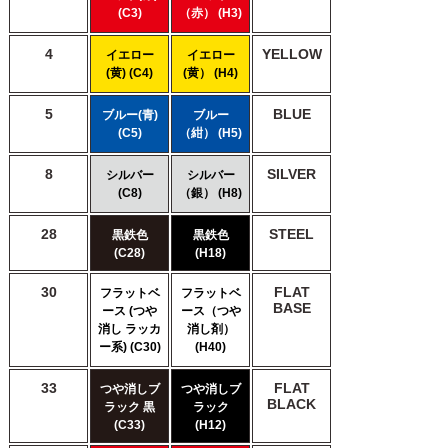
(C3)
（赤） (H3)
4
YELLOW
イエロー
イエロー
(黄) (C4)
(黄） (H4)
5
BLUE
ブルー(青)
ブルー
(C5)
（紺） (H5)
8
SILVER
シルバー
シルバー
(C8)
（銀） (H8)
28
STEEL
黒鉄色
黒鉄色
(C28)
(H18)
30
FLAT
フラットベ
フラットベ
BASE
ース (つや
ース（つや
消し ラッカ
消し剤）
ー系) (C30)
(H40)
33
FLAT
つや消しブ
つや消しブ
BLACK
ラック 黒
ラック
(C33)
(H12)