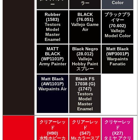
Color
ラー
ー
Rubber
BLACK
ブラックプラ
(1583)
(76.051)
イマー
Testors
Vallejo Game
(70.602)
Model
Air
Vallejo
Master
Model Color
Enamel
MATT
Black Negro
Matt Black
BLACK
(28.012)
(WP3001P)
(WP1101P)
Vallejo
Warpaints
Army Painter
Hobby Paint
Fanatic
スプレー
Matt Black
Black FS
(AW1101P)
17038 (G)
Warpaints Air
(1747)
Testors
Model
Master
Enamel
クリアーレッ
クリアーレッ
クリヤーレッ
ド
ド
ド
(H90)
(S47)
(X27)
水性ホビーカ
Mr.カラースプ
タミヤ アクリ