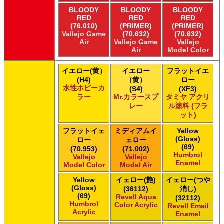
Xtracolor Xtracolor
BLOODY
BLOODY
BLOODY
ガイアノーツ ガイア エナメル カラー
RED
RED
RED
ガイアノーツ ガイアカラー
(76.010)
(PRIMER)
(PRIMER)
Vallejo Game
(70.632)
(70.632)
タミヤ タミヤ アクリル塗料
Air
Vallejo Game
Vallejo
タミヤ タミヤ アクリル塗料 (フラット)
Air
Model Color
タミヤ タミヤ エアーモデルスプレー
タミヤ タミヤ エナメル塗料
イエロー(黄）
イエロー
フラットイエ
タミヤ タミヤ トップコート/サーフェイサー/プライマー
(H4)
（黄）
ロー
タミヤ タミヤ ラッカー塗料
水性ホビーカ
(S4)
(XF3)
ラー
Mr.カラースプ
タミヤ アクリ
タミヤ タミヤスプレー
レー
ル塗料 (フラ
タミヤ タミヤスプレー
ット)
タミヤ タミヤスプレーAS
ＧＳＩクレオス Master Series Paints Pathfinder
フラットイェ
ミディアムイ
Yellow
(Gloss)
ロー
ェロー
ＧＳＩクレオス Mr.カラー
(69)
(70.953)
(71.002)
ＧＳＩクレオス Mr.カラー GX
Humbrol
Vallejo
Vallejo
ＧＳＩクレオス Mr.カラー 色ノ源
Enamel
Model Color
Model Air
ＧＳＩクレオス Mr.カラー スーパーメタリック
Yellow
イェロー(艶)
イェロー(つや
ＧＳＩクレオス Mr.カラー スーパーメタリック 2
(Gloss)
(36112)
消し)
ＧＳＩクレオス Mr.カラースプレー
(69)
Revell Aqua
(32112)
ＧＳＩクレオス Mr.クリアカラーGX
Humbrol
Color Acrylic
Revell Email
Acrylic
ＧＳＩクレオス Mr.クリスタルカラー
Enamel