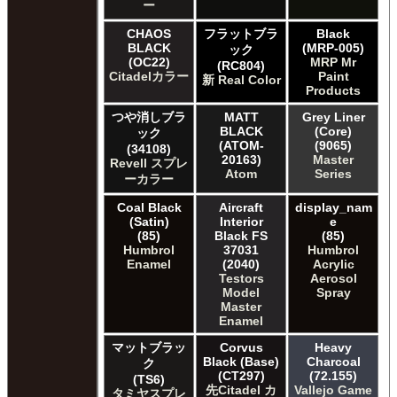
ー
CHAOS
フラットブラ
Black
BLACK
(MRP-005)
ック
(OC22)
MRP Mr
(RC804)
Citadelカラー
Paint
新 Real Color
Products
つや消しブラ
MATT
Grey Liner
BLACK
(Core)
ック
(ATOM-
(9065)
(34108)
20163)
Master
Revell スプレ
Atom
Series
ーカラー
Coal Black
Aircraft
display_nam
(Satin)
Interior
e
(85)
Black FS
(85)
Humbrol
37031
Humbrol
Enamel
(2040)
Acrylic
Testors
Aerosol
Model
Spray
Master
Enamel
マットブラッ
Corvus
Heavy
Black (Base)
Charcoal
ク
(CT297)
(72.155)
(TS6)
先Citadel カ
Vallejo Game
タミヤスプレ