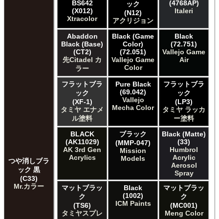
BS642
(4768AP)
ック
(X012)
Italeri
(N12)
Xtracolor
アクリジョン
Abaddon
Black (Game
Black
Black (Base)
Color)
(72.751)
(CT2)
(72.051)
Vallejo Game
先Citadel カ
Vallejo Game
Air
Color
ラー
フラットブラ
Pure Black
フラットブラ
(69.042)
ック
ック
Vallejo
(XF-1)
(LP3)
Mecha Color
タミヤ エナメ
タミヤ ラッカ
ル塗料
ー塗料
BLACK
ブラック
Black (Matte)
(AK11029)
(33)
(MMP-047)
AK 3rd Gen
Humbrol
Mission
Acrylics
Acrylic
Models
つや消しブラ
Aerosol
ック 黒
Spray
(C33)
Mr.カラー
マットブラッ
Black
マットブラッ
(1002)
ク
ク
ICM Paints
(TS6)
(MC001)
タミヤスプレ
Meng Color