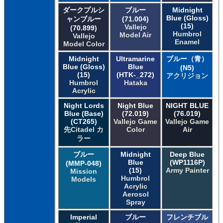
ダークプルシ
ブルー
Midnight
Blue (Gloss)
ャンブルー
(71.004)
(15)
Vallejo
(70.899)
Humbrol
Model Air
Vallejo
Enamel
Model Color
Midnight
Ultramarine
ブルー（青）
Blue (Gloss)
Blue
(N5)
(15)
(HTK-_272)
アクリジョン
Humbrol
Hataka
Acrylic
Night Lords
Night Blue
NIGHT BLUE
Blue (Base)
(72.019)
(76.019)
(CT265)
Vallejo Game
Vallejo Game
先Citadel カ
Color
Air
ラー
ブルー
Midnight
Deep Blue
Blue
(WP1116P)
(MMP-048)
(15)
Army Painter
Mission
Humbrol
Models
Acrylic
Aerosol
Spray
Imperial
ブルー
フレンチブル