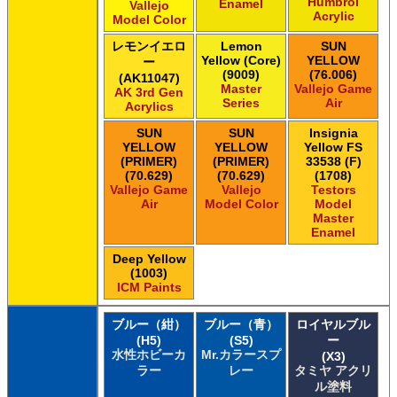
Humbrol
Enamel
Vallejo
Acrylic
Model Color
レモンイエロ
Lemon
SUN
Yellow (Core)
YELLOW
ー
(9009)
(76.006)
(AK11047)
Master
Vallejo Game
AK 3rd Gen
Series
Air
Acrylics
SUN
SUN
Insignia
YELLOW
YELLOW
Yellow FS
(PRIMER)
(PRIMER)
33538 (F)
(70.629)
(70.629)
(1708)
Vallejo Game
Vallejo
Testors
Air
Model Color
Model
Master
Enamel
Deep Yellow
(1003)
ICM Paints
ブルー（紺）
ブルー（青）
ロイヤルブル
(H5)
(S5)
ー
水性ホビーカ
Mr.カラースプ
(X3)
ラー
レー
タミヤ アクリ
ル塗料