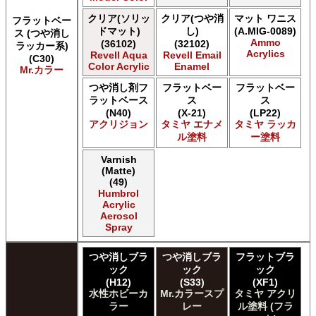
クリア(ソリッ
クリア(つや消
マット ワニス
フラットベー
ドマット)
し)
(A.MIG-0089)
ス (つや消し
Ammo
(36102)
(32102)
ラッカー系)
Acrylics
Revell Aqua
Revell Email
(C30)
Color Acrylic
Enamel
Mr.カラー
つや消し剤フ
フラットベー
フラットベー
ラットベース
ス
ス
(N40)
(X-21)
(LP22)
アクリジョン
タミヤ エナメ
タミヤ ラッカ
ル塗料
ー塗料
Varnish
(Matte)
(49)
Humbrol
Acrylic
Aerosol
Spray
つや消しブラ
つや消しブラ
フラットブラ
ック
ック
ック
(H12)
(S33)
(XF1)
水性ホビーカ
Mr.カラースプ
タミヤ アクリ
ラー
レー
ル塗料 (フラ