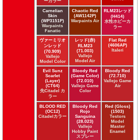
Humbrol of Hornby Hobbies Humbrol Enamel
ーカラー
ICM ICM Paints
Carnelian
Chaotic Red
RLM23レッド
Italeri Italeri
Skin
(AW1142P)
(H414)
Lifecolor Lifecolor
(WP3151P)
Warpaints Air
水性ホビーカ
Meng Meng Color
Warpaints
ラー
Fanatic
Mig Jimenez Ammo Acrylics
Mig Jimenez Atom
ヴァーミリオ
レッド(赤)
Flat Red
Mission Models Mission Models
(4606AP)
ンレッド
RLM23
Mr. Paint MRP Mr Paint Products
Italeri
(71.003)
(70.909)
Vallejo
Repear Miniatures Master Series
Vallejo
Model Air
Model Color
Revell of Germany Revell Aqua Color Acrylic
Revell of Germany Revell Email Enamel
Evil Sunz
Bloody Red
Bloody Red
Revell of Germany Revell スプレーカラー
Scarlet
(Game Color)
(72.710)
(Layer)
(72.010)
Vallejo Game
Testors of Rust-Oleum Group Testors Model Master
(CT64)
Vallejo Game
Air
Acrylic
先Citadel カ
Color
Testors of Rust-Oleum Group Testors Model Master
ラー
Enamel
The Army Painter Army Painter
BLOOD RED
Bloody Red
Red (Gloss)
(OC12)
Rojo
(1503)
The Army Painter Speedpaint
Citadelカラー
Sanguina
Testors
The Army Painter Warpaints Air
(28.023)
Model
The Army Painter Warpaints Fanatic
Vallejo
Master
The Scale Modellers Supply Master Series Paints Bones
Hobby Paint
Enamel
スプレー
The Scale Modellers Supply SMS