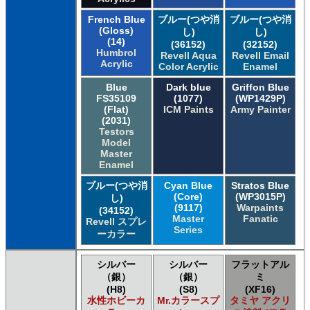
French Blue
ブルー(つや消
ブルー(つや消
(Gloss)
し)
し)
(14)
(36152)
(32152)
Humbrol
Revell Aqua
Revell Email
Acrylic
Color Acrylic
Enamel
Blue
Dark blue
Griffon Blue
FS35109
(1077)
(WP1429P)
(Flat)
ICM Paints
Army Painter
(2031)
Testors
Model
Master
Enamel
ブルー(つや消
Cyan Blue
Stratos Blue
(Core)
(WP3015P)
し)
(9117)
Warpaints
(34152)
Master
Fanatic
Revell スプレ
Series
ーカラー
シルバー
シルバー
フラットアル
（銀）
（銀）
ミ
(H8)
(S8)
(XF16)
水性ホビーカ
Mr.カラースプ
タミヤ アクリ