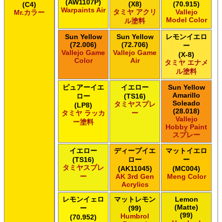
(AW1107P)
(X8)
(70.915)
(C4)
Warpaints Air
タミヤ アクリ
Vallejo
Mr.カラー
Model Color
ル塗料
Sun Yellow
Sun Yellow
レモンイエロ
(72.006)
(72.706)
ー
Vallejo Game
Vallejo Game
(X-8)
Color
Air
タミヤ エナメ
ル塗料
ピュアーイエ
イエロー
Sun Yellow
Amarillo
ロー
(TS16)
Soleado
タミヤスプレ
(LP8)
(28.018)
タミヤ ラッカ
ー
Vallejo
ー塗料
Hobby Paint
スプレー
イエロー
ディープイエ
マットイエロ
(TS16)
ロー
ー
タミヤスプレ
(AK11045)
(MC004)
ー
AK 3rd Gen
Meng Color
Acrylics
レモンイェロ
マットレモン
Lemon
(Matte)
ー
(99)
(99)
Humbrol
(70.952)