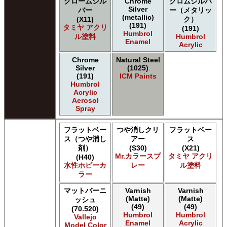
クロームシル
Chrome
クロムシルバ
Silver
バー
ー（メタリッ
(metallic)
(X11)
ク）
(191)
タミヤ アクリ
(191)
Humbrol
ル塗料
Humbrol
Enamel
Acrylic
Chrome
Natural Steel
Silver
(1025)
(191)
ICM Paints
Humbrol
Acrylic
Aerosol
Spray
フラットベー
つや消しクリ
フラットベー
ス（つや消し
アー
ス
剤）
(S30)
(X21)
Mr.カラースプ
タミヤ アクリ
(H40)
水性ホビーカ
レー
ル塗料
ラー
マットバーニ
Varnish
Varnish
(Matte)
(Matte)
ッシュ
(49)
(49)
(70.520)
Humbrol
Humbrol
Vallejo
Enamel
Acrylic
Model Color