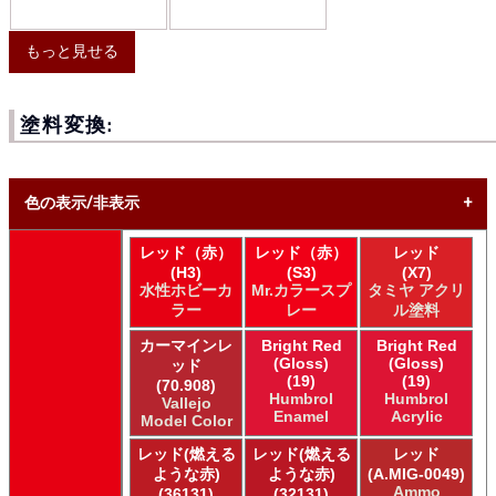
もっと見せる
塗料変換:
色の表示/非表示
レッド（赤）
レッド（赤）
レッド
* ボックスをオン/オフにして、同等の色を見つけやすくしま
(H3)
(S3)
(X7)
す。
水性ホビーカ
Mr.カラースプ
タミヤ アクリ
ラー
レー
ル塗料
Uncheck ALL
AK INTERACTIVE AK 3rd Gen Acrylics
カーマインレ
Bright Red
Bright Red
(Gloss)
(Gloss)
AK INTERACTIVE AK Acrylics
ッド
(19)
(19)
(70.908)
AK INTERACTIVE AK Extreme Metal
Humbrol
Humbrol
Vallejo
AK INTERACTIVE AK Real Color
Enamel
Acrylic
Model Color
AK INTERACTIVE 新 Real Color
レッド(燃える
レッド(燃える
レッド
ALCLAD II ALCLAD II
ような赤)
ような赤)
(A.MIG-0049)
Acrylicos Vallejo Vallejo Diorama FX
Ammo
(36131)
(32131)