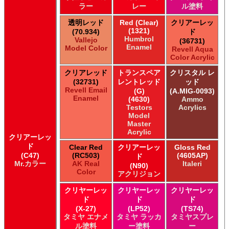
ラー
レー
ル塗料
透明レッド
Red (Clear)
クリアーレッ
(1321)
(70.934)
ド
Humbrol
Vallejo
(36731)
Enamel
Model Color
Revell Aqua
Color Acrylic
クリアレッド
トランスペア
クリスタル レ
(32731)
レントレッド
ッド
Revell Email
(G)
(A.MIG-0093)
Enamel
(4630)
Ammo
Testors
Acrylics
Model
Master
Acrylic
クリアーレッ
ド
Clear Red
クリアーレッ
Gloss Red
(C47)
(RC503)
(4605AP)
ド
Mr.カラー
AK Real
Italeri
(N90)
Color
アクリジョン
クリヤーレッ
クリヤーレッ
クリヤーレッ
ド
ド
ド
(X-27)
(LP52)
(TS74)
タミヤ エナメ
タミヤ ラッカ
タミヤスプレ
ル塗料
ー塗料
ー