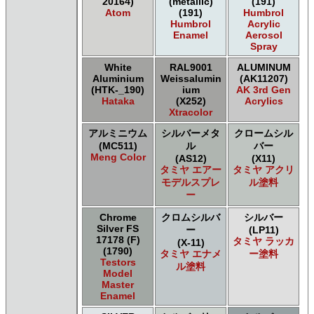
20164)
(metallic)
(191)
Atom
(191)
Humbrol
Humbrol
Acrylic
Enamel
Aerosol
Spray
White
RAL9001
ALUMINUM
Aluminium
Weissalumin
(AK11207)
(HTK-_190)
ium
AK 3rd Gen
Hataka
(X252)
Acrylics
Xtracolor
アルミニウム
シルバーメタ
クロームシル
(MC511)
ル
バー
Meng Color
(AS12)
(X11)
タミヤ エアー
タミヤ アクリ
モデルスプレ
ル塗料
ー
Chrome
クロムシルバ
シルバー
Silver FS
ー
(LP11)
17178 (F)
タミヤ ラッカ
(X-11)
(1790)
タミヤ エナメ
ー塗料
Testors
ル塗料
Model
Master
Enamel