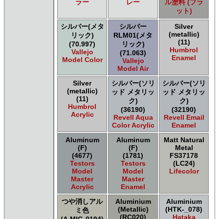
ラー
レー
ル塗料 (フラ
ット)
シルバー(メタ
シルバー
Silver
(metallic)
リック)
RLM01(メタ
(11)
(70.997)
リック)
Humbrol
Vallejo
(71.063)
Enamel
Model Color
Vallejo
Model Air
Silver
シルバー(ソリ
シルバー(ソリ
(metallic)
ッド メタリッ
ッド メタリッ
(11)
ク)
ク)
Humbrol
(36190)
(32190)
Acrylic
Revell Aqua
Revell Email
Color Acrylic
Enamel
Aluminum
Aluminum
Matt Natural
(F)
(F)
Metal
(4677)
(1781)
FS37178
Testors
Testors
(LC24)
Model
Model
Lifecolor
Master
Master
Acrylic
Enamel
つや消しアル
Aluminium
Aluminium
(Metallic)
(HTK-_078)
ミ色
(RC020)
Hataka