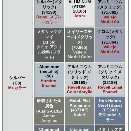
シルバー(メタ
ALUMINUM
アルミニウム
(ATOM-
リック)
(メタリック)
20165)
(34190)
(71.062)
Atom
Revell スプレ
Vallejo
Model Air
ーカラー
メタリックグ
オイリースチ
クロム(メタリ
レイ
ール(メタリッ
ック)
(XF56)
ク)
(71.064)
タミヤ アクリ
Vallejo
(70.865)
Model Air
ル塗料 (フラ
Vallejo
Model Color
ット)
Aluminum
アルミニウム
アルミニウム
(metallic)
(ソリッド メ
(ソリッド メ
(56)
タリック)
タリック)
シルバー
Humbrol
(36199)
(32199)
(C8)
Enamel
Revell Aqua
Revell Email
Mr.カラー
Color Acrylic
Enamel
研磨された金
Metal. Flat
Iron Hands
Aluminum
Steel (Base)
属色
(4677AP)
(CT243)
(A.MIG-0192)
Italeri
先Citadel カ
Ammo
ラー
Acrylics
Chainmail
Chainmail
メタリックグ