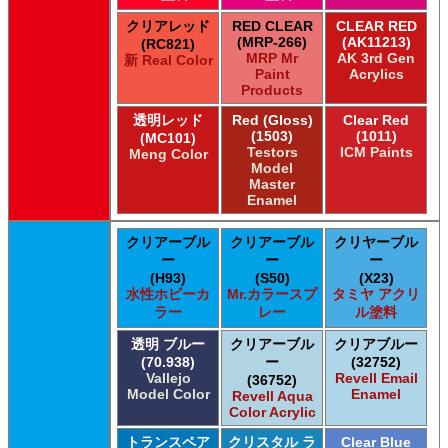
クリアレッド
RED CLEAR
CLEAR RED
(MRP-266)
(AK11213)
(RC821)
MRP Mr
AK 3rd Gen
新 Real Color
Paint
Acrylics
Products
透明レッド
Red (Gloss)
Clear Red
(1503)
(1011)
(MC101)
Testors
ICM Paints
Meng Color
Model
Master
Enamel
クリアーブル
クリアーブル
クリヤーブル
ー
ー
ー
(H93)
(S50)
(X23)
水性ホビーカ
Mr.カラースプ
タミヤ アクリ
ラー
レー
ル塗料
透明 ブルー
クリアーブル
クリアブルー
(70.938)
ー
(32752)
Vallejo
Revell Email
(36752)
Model Color
Enamel
Revell Aqua
Color Acrylic
トランスペア
クリスタル ラ
Clear Blue