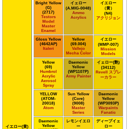
ＧＳＩクレオス Mr.サーフェイサー/プライマー
Bright Yellow
イェロー
イエロー
ＧＳＩクレオス Mr.トップコート
(G)
(A.MIG-0048)
（黄）
(2717)
ＧＳＩクレオス Mr.メタリックカラーGX
Ammo
(N4)
Testors
Acrylics
アクリジョン
ＧＳＩクレオス Mr.メタルカラー
Model
ＧＳＩクレオス アクリジョン
Master
ＧＳＩクレオス ガンダムカラー
Enamel
ＧＳＩクレオス ガンダムカラー
Gloss Yellow
Yellow
イエロー
ＧＳＩクレオス ガンダムカラースプレー
(4642AP)
(69.004)
(MMP-007)
Italeri
Vallejo
ＧＳＩクレオス ガンダムカラースプレー
Mission
Mecha Color
Models
ＧＳＩクレオス ガンダムマーカー
ＧＳＩクレオス 水性ホビーカラー
Yellow
Daemonic
イェロー(艶)
(69)
Yellow
(34112)
Humbrol
(WP1107P)
Revell スプレ
Acrylic
Army Painter
ーカラー
Aerosol
Spray
YELLOW
Sun Yellow
Daemonic
(ATOM-
(Core)
Yellow
20018)
(9008)
(WP3093P)
Atom
Master
Warpaints
Series
Fanatic
Daemonic
レモンイエロ
ディープイェ
Yellow
ー
ロー
イエロー(黄)