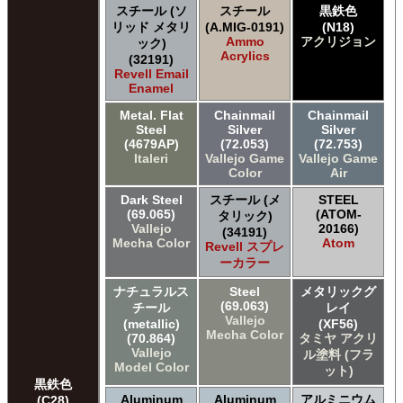
スチール (ソ
スチール
黒鉄色
リッド メタリ
(A.MIG-0191)
(N18)
Ammo
アクリジョン
ック)
Acrylics
(32191)
Revell Email
Enamel
Metal. Flat
Chainmail
Chainmail
Steel
Silver
Silver
(4679AP)
(72.053)
(72.753)
Italeri
Vallejo Game
Vallejo Game
Color
Air
Dark Steel
スチール (メ
STEEL
(69.065)
(ATOM-
タリック)
Vallejo
20166)
(34191)
Mecha Color
Atom
Revell スプレ
ーカラー
ナチュラルス
Steel
メタリックグ
(69.063)
チール
レイ
Vallejo
(metallic)
(XF56)
Mecha Color
(70.864)
タミヤ アクリ
Vallejo
ル塗料 (フラ
Model Color
ット)
黒鉄色
Aluminum
Aluminum
アルミニウム
(C28)