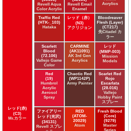
Acrylicos Vallejo Vallejo Game Air
Acrylics
Revell Aqua
Revell Email
Acrylicos Vallejo Vallejo Game Color
Color Acrylic
Enamel
Acrylicos Vallejo Vallejo Hobby Paint スプレー
Traffic Red
レッド（赤）
Bloodreaver
Acrylicos Vallejo Vallejo Liquid Gold
(HTK-_103)
Flesh (Layer)
(N3)
Acrylicos Vallejo Vallejo Mecha Color
Hataka
(CT217)
アクリジョン
Acrylicos Vallejo Vallejo Metal Color
先Citadel カ
Acrylicos Vallejo Vallejo Model Air
ラー
Acrylicos Vallejo Vallejo Model Color
Scarlett
CARMINE
レッド
Acrylicos Vallejo Vallejo Panzer Aces
Blood
(AK11091)
(MMP-003)
Acrylicos Vallejo Vallejo Pigment FX
(72.106)
AK 3rd Gen
Mission
Acrylicos Vallejo Vallejo Premium カラー
Vallejo Game
Acrylics
Models
Color
Acrylicos Vallejo Vallejo Wash FX
Acrylicos Vallejo Vallejo Weathering FX
Red
Chaotic Red
Scarlet Red
Acrylicos Vallejo Vallejo Xpress カラー
(19)
(WP1142P)
Rojo
Humbrol
Army Painter
Escarlata
E7 Paints E7 Paints
Acrylic
(28.016)
E7 Paints Humbrol Acrylic Aerosol Spray
Aerosol
Vallejo
Games Workshop Limited Citadel Air
Spray
Hobby Paint
Games Workshop Limited Citadel Spray
スプレー
Games Workshop Limited Citadelカラー
レッド(赤)
ファイアリー
RED
Fresh Blood
Games Workshop Limited 先Citadel カラー
(C3)
(ATOM-
(Core)
レッド(光沢)
Mr.カラー
HATAKA HOBBY Hataka
20029)
(9279)
(34131)
Humbrol - Hornby Hobbies Humbrol Acrylic
Atom
Master
Revell スプレ
Series