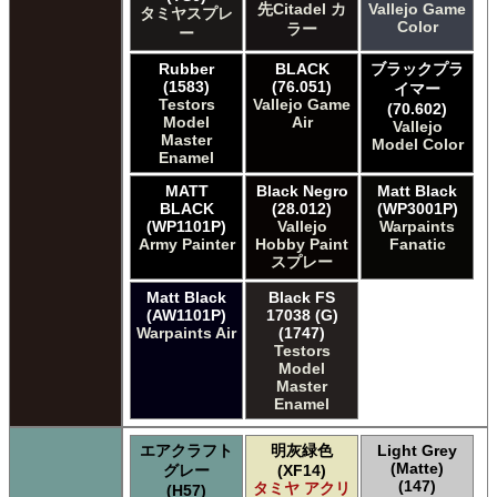
先Citadel カ
Vallejo Game
タミヤスプレ
Color
ラー
ー
Rubber
BLACK
ブラックプラ
(1583)
(76.051)
イマー
Testors
Vallejo Game
(70.602)
Model
Air
Vallejo
Master
Model Color
Enamel
MATT
Black Negro
Matt Black
BLACK
(28.012)
(WP3001P)
(WP1101P)
Vallejo
Warpaints
Army Painter
Hobby Paint
Fanatic
スプレー
Matt Black
Black FS
(AW1101P)
17038 (G)
Warpaints Air
(1747)
Testors
Model
Master
Enamel
エアクラフト
明灰緑色
Light Grey
(Matte)
グレー
(XF14)
(147)
タミヤ アクリ
(H57)