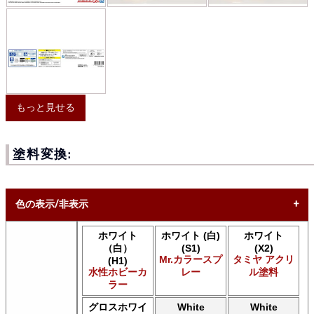
もっと見せる
塗料変換:
色の表示/非表示
ホワイト
ホワイト (白)
ホワイト
* ボックスをオン/オフにして、同等の色を見つけやすくしま
（白）
(S1)
(X2)
す。
Mr.カラースプ
タミヤ アクリ
(H1)
水性ホビーカ
レー
ル塗料
Uncheck ALL
ラー
AK INTERACTIVE AK 3rd Gen Acrylics
AK INTERACTIVE AK Acrylics
グロスホワイ
White
White