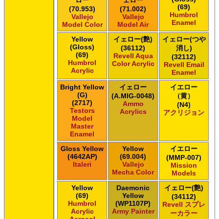
ＧＳＩクレオス Mr.カラー スーパーメタリック
(69)
(70.953)
(71.002)
ＧＳＩクレオス Mr.カラー スーパーメタリック 2
Humbrol
Vallejo
Vallejo
ＧＳＩクレオス Mr.カラースプレー
Enamel
Model Color
Model Air
ＧＳＩクレオス Mr.クリアカラーGX
Yellow
イェロー(艶)
イェロー(つや
ＧＳＩクレオス Mr.クリスタルカラー
(Gloss)
(36112)
消し)
ＧＳＩクレオス Mr.サーフェイサー/プライマー
(69)
Revell Aqua
(32112)
Humbrol
ＧＳＩクレオス Mr.トップコート
Color Acrylic
Revell Email
Acrylic
Enamel
ＧＳＩクレオス Mr.メタリックカラーGX
ＧＳＩクレオス Mr.メタルカラー
Bright Yellow
イェロー
イエロー
ＧＳＩクレオス アクリジョン
(G)
(A.MIG-0048)
（黄）
(2717)
Ammo
ＧＳＩクレオス ガンダムカラー
(N4)
Testors
Acrylics
アクリジョン
ＧＳＩクレオス ガンダムカラー
Model
ＧＳＩクレオス ガンダムカラースプレー
Master
Enamel
ＧＳＩクレオス ガンダムカラースプレー
ＧＳＩクレオス ガンダムマーカー
Gloss Yellow
Yellow
イエロー
ＧＳＩクレオス 水性ホビーカラー
(4642AP)
(69.004)
(MMP-007)
Italeri
Vallejo
Mission
Mecha Color
Models
Yellow
Daemonic
イェロー(艶)
(69)
Yellow
(34112)
Humbrol
(WP1107P)
Revell スプレ
Acrylic
Army Painter
ーカラー
Aerosol