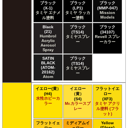
ブラック
ブラック
ブラック
The Army Painter Speedpaint
(X-1)
(LP1)
(MMP-047)
The Army Painter Warpaints Air
タミヤ エナメ
タミヤ ラッカ
Mission
The Army Painter Warpaints Fanatic
Models
ル塗料
ー塗料
The Scale Modellers Supply Master Series Paints Bones
Black
ブラック
ブラック
The Scale Modellers Supply SMS
(21)
(TS14)
(34107)
Xtracolor Xtracolor
Humbrol
タミヤスプレ
Revell スプレ
ガイアノーツ ガイア エナメル カラー
Acrylic
ー
ーカラー
ガイアノーツ ガイアカラー
Aerosol
Spray
タミヤ タミヤ アクリル塗料
タミヤ タミヤ アクリル塗料 (フラット)
SATIN
ブラック
BLACK
タミヤ タミヤ エアーモデルスプレー
(TS14)
(ATOM-
タミヤスプレ
タミヤ タミヤ エナメル塗料
20162)
ー
タミヤ タミヤ トップコート/サーフェイサー/プライマー
Atom
タミヤ タミヤ ラッカー塗料
タミヤ タミヤスプレー
イエロー(黄）
イエロー
フラットイエ
タミヤ タミヤスプレー
(H4)
（黄）
ロー
水性ホビーカ
(S4)
(XF3)
タミヤ タミヤスプレーAS
ラー
Mr.カラースプ
タミヤ アクリ
ＧＳＩクレオス Master Series Paints Pathfinder
レー
ル塗料 (フラ
ＧＳＩクレオス Mr.カラー
ット)
ＧＳＩクレオス Mr.カラー GX
フラットイェ
ミディアムイ
Yellow
ＧＳＩクレオス Mr.カラー 色ノ源
(Gloss)
ロー
ェロー