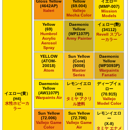
Gloss Yellow
Yellow
イエロー
(4642AP)
(69.004)
(MMP-007)
Italeri
Vallejo
Mission
Mecha Color
Models
Yellow
Daemonic
イェロー(艶)
(69)
Yellow
(34112)
Humbrol
(WP1107P)
Revell スプレ
Acrylic
Army Painter
ーカラー
Aerosol
Spray
YELLOW
Sun Yellow
Daemonic
(ATOM-
(Core)
Yellow
20018)
(9008)
(WP3093P)
Atom
Master
Warpaints
Series
Fanatic
Daemonic
レモンイエロ
ディープイェ
Yellow
ー
ロー
(AW1107P)
イエロー(黄）
(X8)
(70.915)
Warpaints Air
(H4)
タミヤ アクリ
Vallejo
水性ホビーカ
Model Color
ル塗料
ラー
Sun Yellow
Sun Yellow
レモンイエロ
(72.006)
(72.706)
ー
Vallejo Game
Vallejo Game
(X-8)
Color
Air
タミヤ エナメ