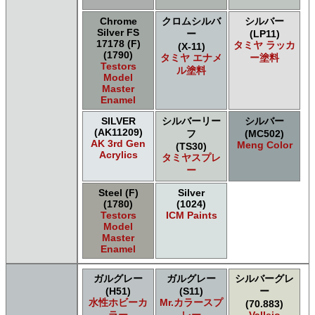
Chrome
クロムシルバ
シルバー
Silver FS
ー
(LP11)
17178 (F)
タミヤ ラッカ
(X-11)
(1790)
タミヤ エナメ
ー塗料
Testors
ル塗料
Model
Master
Enamel
SILVER
シルバーリー
シルバー
(AK11209)
フ
(MC502)
AK 3rd Gen
Meng Color
(TS30)
Acrylics
タミヤスプレ
ー
Steel (F)
Silver
(1780)
(1024)
Testors
ICM Paints
Model
Master
Enamel
ガルグレー
ガルグレー
シルバーグレ
(H51)
(S11)
ー
水性ホビーカ
Mr.カラースプ
(70.883)
ラー
レー
Vallejo