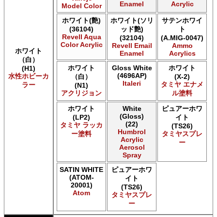
Enamel
Acrylic
Model Color
ホワイト(艶)
ホワイト(ソリ
サテンホワイ
(36104)
ッド艶)
ト
Revell Aqua
(32104)
(A.MIG-0047)
Color Acrylic
Revell Email
Ammo
ホワイト
Enamel
Acrylics
（白）
ホワイト
Gloss White
ホワイト
(H1)
(4696AP)
水性ホビーカ
（白）
(X-2)
Italeri
タミヤ エナメ
ラー
(N1)
アクリジョン
ル塗料
ホワイト
White
ピュアーホワ
(Gloss)
(LP2)
イト
(22)
タミヤ ラッカ
(TS26)
Humbrol
ー塗料
タミヤスプレ
Acrylic
ー
Aerosol
Spray
SATIN WHITE
ピュアーホワ
(ATOM-
イト
20001)
(TS26)
Atom
タミヤスプレ
ー