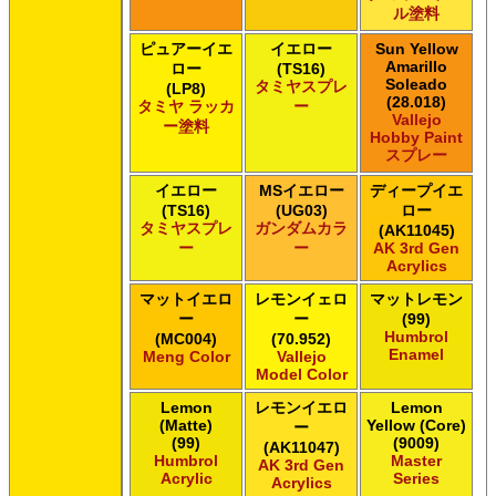
ル塗料
ピュアーイエ
イエロー
Sun Yellow
Amarillo
ロー
(TS16)
Soleado
タミヤスプレ
(LP8)
(28.018)
タミヤ ラッカ
ー
Vallejo
ー塗料
Hobby Paint
スプレー
イエロー
MSイエロー
ディープイエ
(TS16)
(UG03)
ロー
タミヤスプレ
ガンダムカラ
(AK11045)
ー
ー
AK 3rd Gen
Acrylics
マットイエロ
レモンイェロ
マットレモン
ー
ー
(99)
Humbrol
(MC004)
(70.952)
Enamel
Meng Color
Vallejo
Model Color
Lemon
レモンイエロ
Lemon
(Matte)
Yellow (Core)
ー
(99)
(9009)
(AK11047)
Humbrol
Master
AK 3rd Gen
Acrylic
Series
Acrylics