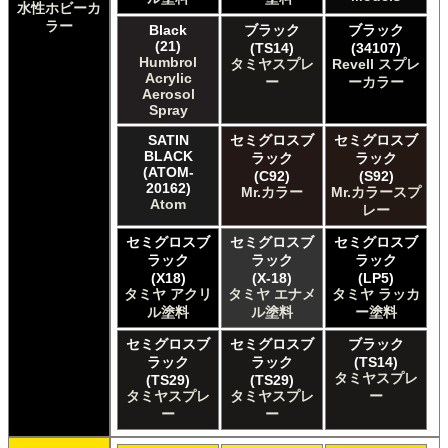
水性ホビーカ
ラー
Black
ブラック
ブラック
(21)
(TS14)
(34107)
Humbrol
タミヤスプレ
Revell スプレ
Acrylic
ー
ーカラー
Aerosol
Spray
SATIN
セミグロスブ
セミグロスブ
BLACK
ラック
ラック
(ATOM-
(C92)
(S92)
20162)
Mr.カラー
Mr.カラースプ
Atom
レー
セミグロスブ
セミグロスブ
セミグロスブ
ラック
ラック
ラック
(X18)
(X-18)
(LP5)
タミヤ アクリ
タミヤ エナメ
タミヤ ラッカ
ル塗料
ル塗料
ー塗料
セミグロスブ
セミグロスブ
ブラック
ラック
ラック
(TS14)
タミヤスプレ
(TS29)
(TS29)
タミヤスプレ
タミヤスプレ
ー
ー
ー