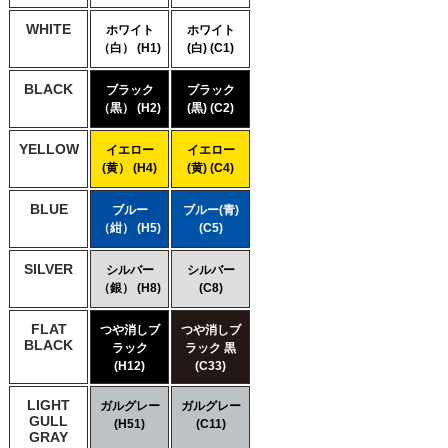
WHITE
ホワイト
ホワイト
（白） (H1)
(白) (C1)
BLACK
ブラック
ブラック
（黒） (H2)
(黒) (C2)
YELLOW
イエロー
イエロー
(黄） (H4)
(黄) (C4)
BLUE
ブルー
ブルー(青)
（紺） (H5)
(C5)
SILVER
シルバー
シルバー
（銀） (H8)
(C8)
FLAT
つや消しブ
つや消しブ
BLACK
ラック
ラック 黒
(H12)
(C33)
LIGHT
ガルグレー
ガルグレー
GULL
(H51)
(C11)
GRAY