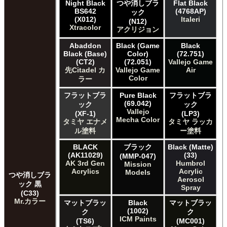
Night Black
つや消しブラ
Flat Black
BS642
(4768AP)
ック
(X012)
Italeri
(N12)
Xtracolor
アクリジョン
Abaddon
Black (Game
Black
Black (Base)
Color)
(72.751)
(CT2)
(72.051)
Vallejo Game
先Citadel カ
Vallejo Game
Air
Color
ラー
フラットブラ
Pure Black
フラットブラ
(69.042)
ック
ック
Vallejo
(XF-1)
(LP3)
Mecha Color
タミヤ エナメ
タミヤ ラッカ
ル塗料
ー塗料
BLACK
ブラック
Black (Matte)
(AK11029)
(33)
(MMP-047)
AK 3rd Gen
Humbrol
Mission
Acrylics
Acrylic
Models
つや消しブラ
Aerosol
ック 黒
Spray
(C33)
Mr.カラー
マットブラッ
Black
マットブラッ
(1002)
ク
ク
ICM Paints
(TS6)
(MC001)