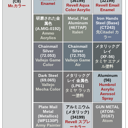
(36199)
(32199)
(C8)
Enamel
Revell Aqua
Revell Email
Mr.カラー
Color Acrylic
Enamel
研磨された金
Metal. Flat
Iron Hands
Aluminum
Steel (Base)
属色
(4677AP)
(CT243)
(A.MIG-0192)
Italeri
先Citadel カ
Ammo
ラー
Acrylics
Chainmail
Chainmail
メタリックグ
Silver
Silver
レイ
(72.053)
(72.753)
(XF-56)
Vallejo Game
Vallejo Game
タミヤ エナメ
Color
Air
ル塗料
Dark Steel
メタリックグ
Aluminum
(69.065)
(56)
レイ 金属色
Vallejo
Humbrol
(LP61)
Mecha Color
Acrylic
タミヤ ラッカ
Aerosol
ー塗料
Spray
Plate Mail
アルミニウム
GUN METAL
Metal
(ATOM-
(メタリック)
(Metallics)
20167)
(34199)
(WP1130P)
Atom
Revell スプレ
Army Painter
ーカラー