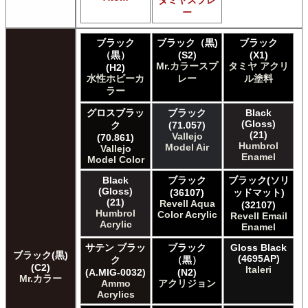
Games Workshop Limited Citadel Spray
ー
Games Workshop Limited Citadelカラー
Games Workshop Limited 先Citadel カラー
ブラック
ブラック（黒)
ブラック
HATAKA HOBBY Hataka
（黒）
(S2)
(X1)
Humbrol - Hornby Hobbies Humbrol Acrylic
Mr.カラースプ
タミヤ アクリ
(H2)
Humbrol of Hornby Hobbies Humbrol Enamel
水性ホビーカ
レー
ル塗料
ICM ICM Paints
ラー
Italeri Italeri
グロスブラッ
ブラック
Black
Lifecolor Lifecolor
(Gloss)
ク
(71.057)
Meng Meng Color
(21)
Vallejo
(70.861)
Mig Jimenez Ammo Acrylics
Humbrol
Model Air
Vallejo
Mig Jimenez Atom
Enamel
Model Color
Mission Models Mission Models
Black
ブラック
ブラック(ソリ
Mr. Paint MRP Mr Paint Products
(Gloss)
(36107)
ッドマット)
Repear Miniatures Master Series
(21)
Revell Aqua
(32107)
Revell of Germany Revell Aqua Color Acrylic
Humbrol
Color Acrylic
Revell Email
Acrylic
Revell of Germany Revell Email Enamel
Enamel
Revell of Germany Revell スプレーカラー
サテン ブラッ
ブラック
Gloss Black
Testors of Rust-Oleum Group Testors Model Master
ブラック(黒)
(4695AP)
ク
（黒）
Acrylic
(C2)
Italeri
(A.MIG-0032)
(N2)
Mr.カラー
Testors of Rust-Oleum Group Testors Model Master
Ammo
アクリジョン
Enamel
Acrylics
The Army Painter Army Painter