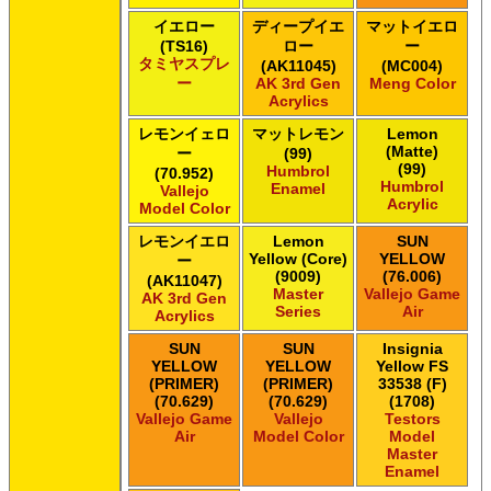
イエロー
ディープイエ
マットイエロ
(TS16)
ロー
ー
タミヤスプレ
(AK11045)
(MC004)
ー
AK 3rd Gen
Meng Color
Acrylics
レモンイェロ
マットレモン
Lemon
(Matte)
ー
(99)
(99)
Humbrol
(70.952)
Humbrol
Enamel
Vallejo
Acrylic
Model Color
レモンイエロ
Lemon
SUN
Yellow (Core)
YELLOW
ー
(9009)
(76.006)
(AK11047)
Master
Vallejo Game
AK 3rd Gen
Series
Air
Acrylics
SUN
SUN
Insignia
YELLOW
YELLOW
Yellow FS
(PRIMER)
(PRIMER)
33538 (F)
(70.629)
(70.629)
(1708)
Vallejo Game
Vallejo
Testors
Air
Model Color
Model
Master
Enamel