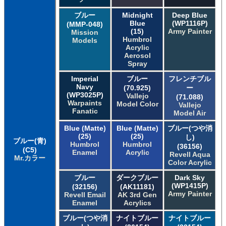
ブルー
Midnight
Deep Blue
Blue
(WP1116P)
(MMP-048)
(15)
Army Painter
Mission
Humbrol
Models
Acrylic
Aerosol
Spray
Imperial
ブルー
フレンチブル
Navy
(70.925)
ー
(WP3025P)
Vallejo
(71.088)
Warpaints
Model Color
Vallejo
Fanatic
Model Air
Blue (Matte)
Blue (Matte)
ブルー(つや消
(25)
(25)
し)
ブルー(青)
Humbrol
Humbrol
(36156)
(C5)
Enamel
Acrylic
Revell Aqua
Mr.カラー
Color Acrylic
ブルー
ダークブルー
Dark Sky
(WP1415P)
(32156)
(AK11181)
Army Painter
Revell Email
AK 3rd Gen
Enamel
Acrylics
ブルー(つや消
ナイトブルー
ナイトブルー