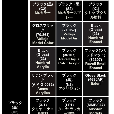
ブラック(黒)
ブラック（黒)
ブラック
(C2)
(S2)
(X1)
Mr.カラー
Mr.カラースプ
タミヤ アクリ
レー
ル塗料
グロスブラッ
ブラック
Black
(Gloss)
ク
(71.057)
(21)
Vallejo
(70.861)
Humbrol
Model Air
Vallejo
Enamel
Model Color
Black
ブラック
ブラック(ソリ
(Gloss)
(36107)
ッドマット)
(21)
Revell Aqua
(32107)
Humbrol
Color Acrylic
Revell Email
Acrylic
Enamel
サテン ブラッ
ブラック
Gloss Black
(4695AP)
ク
（黒）
Italeri
(A.MIG-0032)
(N2)
Ammo
アクリジョン
Acrylics
ブラック
ブラック
ブラック
ブラック
(X-1)
(LP1)
(MMP-047)
（黒）
タミヤ エナメ
タミヤ ラッカ
Mission
(H2)
Models
ル塗料
ー塗料