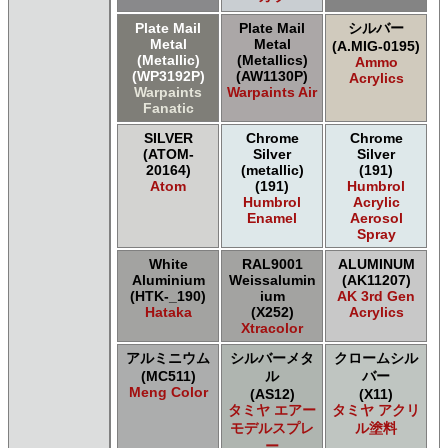
Plate Mail
Plate Mail
シルバー
Metal
Metal
(A.MIG-0195)
(Metallic)
(Metallics)
Ammo
(WP3192P)
(AW1130P)
Acrylics
Warpaints
Warpaints Air
Fanatic
SILVER
Chrome
Chrome
(ATOM-
Silver
Silver
20164)
(metallic)
(191)
Atom
(191)
Humbrol
Humbrol
Acrylic
Enamel
Aerosol
Spray
White
RAL9001
ALUMINUM
Aluminium
Weissalumin
(AK11207)
(HTK-_190)
ium
AK 3rd Gen
Hataka
(X252)
Acrylics
Xtracolor
アルミニウム
シルバーメタ
クロームシル
(MC511)
ル
バー
Meng Color
(AS12)
(X11)
タミヤ エアー
タミヤ アクリ
モデルスプレ
ル塗料
ー