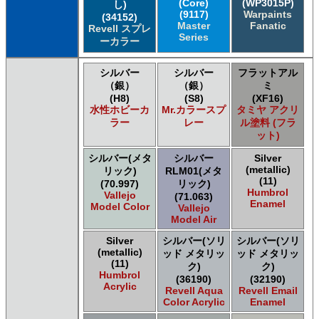
(Core)
(WP3015P)
し)
(9117)
Warpaints
(34152)
Master
Fanatic
Revell スプレ
Series
ーカラー
シルバー
シルバー
フラットアル
（銀）
（銀）
ミ
(H8)
(S8)
(XF16)
水性ホビーカ
Mr.カラースプ
タミヤ アクリ
ラー
レー
ル塗料 (フラ
ット)
シルバー(メタ
シルバー
Silver
(metallic)
リック)
RLM01(メタ
(11)
(70.997)
リック)
Humbrol
Vallejo
(71.063)
Enamel
Model Color
Vallejo
Model Air
Silver
シルバー(ソリ
シルバー(ソリ
(metallic)
ッド メタリッ
ッド メタリッ
(11)
ク)
ク)
Humbrol
(36190)
(32190)
Acrylic
Revell Aqua
Revell Email
Color Acrylic
Enamel