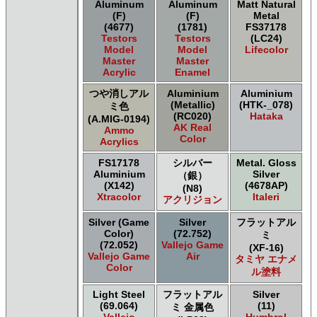
Aluminum
Aluminum
Matt Natural
(F)
(F)
Metal
(4677)
(1781)
FS37178
Testors
Testors
(LC24)
Model
Model
Lifecolor
Master
Master
Acrylic
Enamel
つや消しアル
Aluminium
Aluminium
(Metallic)
(HTK-_078)
ミ色
(RC020)
Hataka
(A.MIG-0194)
AK Real
Ammo
Color
Acrylics
FS17178
シルバー
Metal. Gloss
Aluminium
Silver
（銀）
(X142)
(4678AP)
(N8)
Xtracolor
Italeri
アクリジョン
Silver (Game
Silver
フラットアル
Color)
(72.752)
ミ
(72.052)
Vallejo Game
(XF-16)
Vallejo Game
Air
タミヤ エナメ
Color
ル塗料
Light Steel
フラットアル
Silver
(69.064)
(11)
ミ 金属色
Vallejo
Humbrol