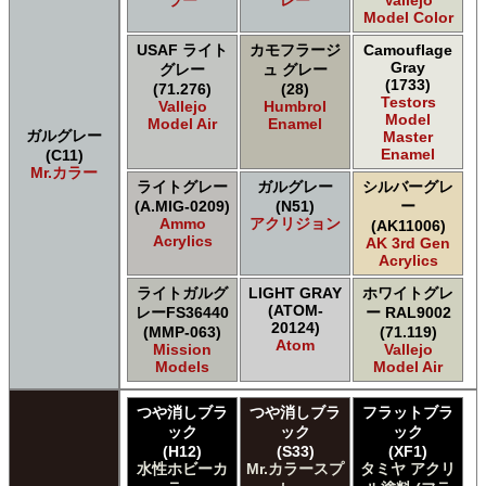
Model Color
USAF ライト
カモフラージ
Camouflage
Gray
グレー
ュ グレー
(1733)
(71.276)
(28)
Testors
Vallejo
Humbrol
Model
Model Air
Enamel
ガルグレー
Master
Enamel
(C11)
Mr.カラー
ライトグレー
ガルグレー
シルバーグレ
(A.MIG-0209)
(N51)
ー
Ammo
アクリジョン
(AK11006)
Acrylics
AK 3rd Gen
Acrylics
ライトガルグ
LIGHT GRAY
ホワイトグレ
(ATOM-
レーFS36440
ー RAL9002
20124)
(MMP-063)
(71.119)
Atom
Mission
Vallejo
Models
Model Air
つや消しブラ
つや消しブラ
フラットブラ
ック
ック
ック
(H12)
(S33)
(XF1)
水性ホビーカ
Mr.カラースプ
タミヤ アクリ