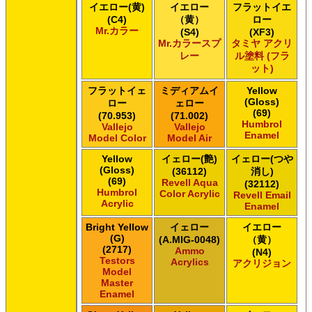
イエロー(黄)
イエロー
フラットイエ
(C4)
（黄）
ロー
Mr.カラー
(S4)
(XF3)
Mr.カラースプ
タミヤ アクリ
レー
ル塗料 (フラ
ット)
フラットイェ
ミディアムイ
Yellow
(Gloss)
ロー
ェロー
(69)
(70.953)
(71.002)
Humbrol
Vallejo
Vallejo
Enamel
Model Color
Model Air
Yellow
イェロー(艶)
イェロー(つや
(Gloss)
(36112)
消し)
(69)
Revell Aqua
(32112)
Humbrol
Color Acrylic
Revell Email
Acrylic
Enamel
Bright Yellow
イェロー
イエロー
(G)
(A.MIG-0048)
（黄）
(2717)
Ammo
(N4)
Testors
Acrylics
アクリジョン
Model
Master
Enamel