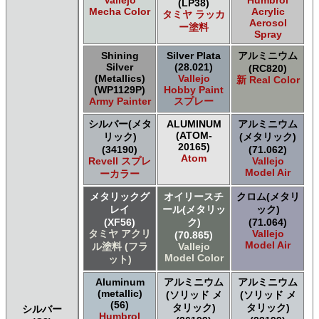
(LP38)
Mecha Color
Acrylic
タミヤ ラッカ
Aerosol
ー塗料
Spray
Shining
Silver Plata
アルミニウム
Silver
(28.021)
(RC820)
(Metallics)
Vallejo
新 Real Color
(WP1129P)
Hobby Paint
Army Painter
スプレー
シルバー(メタ
ALUMINUM
アルミニウム
(ATOM-
リック)
(メタリック)
20165)
(34190)
(71.062)
Atom
Revell スプレ
Vallejo
Model Air
ーカラー
メタリックグ
オイリースチ
クロム(メタリ
レイ
ール(メタリッ
ック)
(XF56)
ク)
(71.064)
タミヤ アクリ
Vallejo
(70.865)
Model Air
ル塗料 (フラ
Vallejo
Model Color
ット)
Aluminum
アルミニウム
アルミニウム
(metallic)
(ソリッド メ
(ソリッド メ
(56)
タリック)
タリック)
シルバー
Humbrol