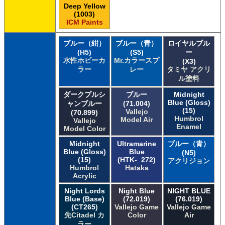
Deep Yellow
(1003)
ICM Paints
ブルー（紺）
ブルー（青）
ロイヤルブル
(H5)
(S5)
ー
水性ホビーカ
Mr.カラースプ
(X3)
ラー
レー
タミヤ アクリ
ル塗料
ダークプルシ
ブルー
Midnight
Blue (Gloss)
ャンブルー
(71.004)
(15)
Vallejo
(70.899)
Humbrol
Model Air
Vallejo
Enamel
Model Color
Midnight
Ultramarine
ブルー（青）
Blue (Gloss)
Blue
(N5)
(15)
(HTK-_272)
アクリジョン
Humbrol
Hataka
Acrylic
Night Lords
Night Blue
NIGHT BLUE
Blue (Base)
(72.019)
(76.019)
(CT265)
Vallejo Game
Vallejo Game
先Citadel カ
Color
Air
ラー