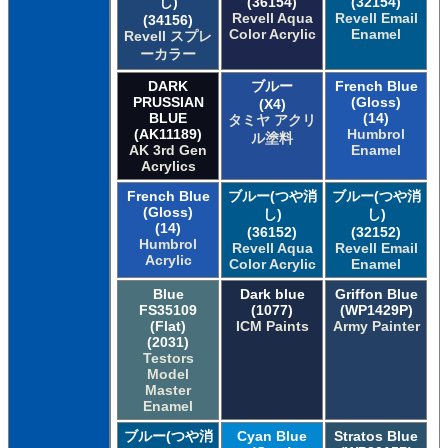
し)
(36154)
(32154)
Revell Aqua
Revell Email
(34156)
Color Acrylic
Enamel
Revell スプレ
ーカラー
DARK
ブルー
French Blue
PRUSSIAN
(Gloss)
(X4)
BLUE
(14)
タミヤ アクリ
(AK11189)
Humbrol
ル塗料
AK 3rd Gen
Enamel
Acrylics
French Blue
ブルー(つや消
ブルー(つや消
(Gloss)
し)
し)
(14)
(36152)
(32152)
Humbrol
Revell Aqua
Revell Email
Acrylic
Color Acrylic
Enamel
Blue
Dark blue
Griffon Blue
FS35109
(1077)
(WP1429P)
(Flat)
ICM Paints
Army Painter
(2031)
Testors
Model
Master
Enamel
ブルー(つや消
Cyan Blue
Stratos Blue