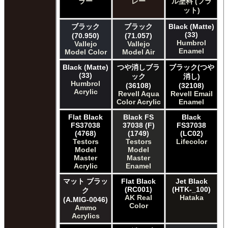
ラー
レー
ル塗料 (フラ
ット)
ブラック
ブラック
Black (Matte)
(33)
(70.950)
(71.057)
Humbrol
Vallejo
Vallejo
Enamel
Model Color
Model Air
Black (Matte)
つや消しブラ
ブラック(つや
(33)
ック
消し)
Humbrol
(36108)
(32108)
Acrylic
Revell Aqua
Revell Email
Color Acrylic
Enamel
Flat Black
Black FS
Black
FS37038
37038 (F)
FS37038
(4768)
(1749)
(LC02)
Testors
Testors
Lifecolor
Model
Model
Master
Master
Acrylic
Enamel
マット ブラッ
Flat Black
Jet Black
(RC001)
(HTK-_100)
ク
AK Real
Hataka
(A.MIG-0046)
Color
Ammo
Acrylics