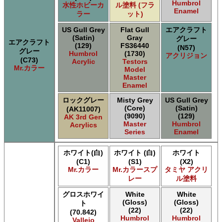
Humbrol
水性ホビーカ
ル塗料 (フラ
Enamel
ラー
ット)
US Gull Grey
Flat Gull
エアクラフト
(Satin)
Gray
グレー
エアクラフト
(129)
FS36440
(N57)
グレー
Humbrol
(1730)
アクリジョン
(C73)
Acrylic
Testors
Mr.カラー
Model
Master
Enamel
ロックグレー
Misty Grey
US Gull Grey
(Core)
(Satin)
(AK11007)
(9090)
(129)
AK 3rd Gen
Master
Humbrol
Acrylics
Series
Enamel
ホワイト(白)
ホワイト (白)
ホワイト
(C1)
(S1)
(X2)
Mr.カラー
Mr.カラースプ
タミヤ アクリ
レー
ル塗料
グロスホワイ
White
White
(Gloss)
(Gloss)
ト
(22)
(22)
(70.842)
Humbrol
Humbrol
Vallejo