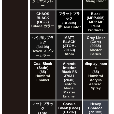
タミヤスプレ
Meng Color
ー
CHAOS
フラットブラ
Black
BLACK
(MRP-005)
ック
(OC22)
MRP Mr
(RC804)
Citadelカラー
Paint
新 Real Color
Products
つや消しブラ
MATT
Grey Liner
BLACK
(Core)
ック
(ATOM-
(9065)
(34108)
20163)
Master
Revell スプレ
Atom
Series
ーカラー
Coal Black
Aircraft
display_nam
(Satin)
Interior
e
(85)
Black FS
(85)
Humbrol
37031
Humbrol
Enamel
(2040)
Acrylic
Testors
Aerosol
Model
Spray
Master
Enamel
マットブラッ
Corvus
Heavy
Black (Base)
Charcoal
ク
(CT297)
(72.155)
(TS6)