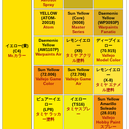
Spray
YELLOW
Sun Yellow
Daemonic
(ATOM-
(Core)
Yellow
20018)
(9008)
(WP3093P)
Atom
Master
Warpaints
Series
Fanatic
Daemonic
レモンイエロ
ディープイェ
Yellow
ー
ロー
イエロー(黄)
(AW1107P)
(X8)
(70.915)
(C4)
Warpaints Air
タミヤ アクリ
Vallejo
Mr.カラー
Model Color
ル塗料
Sun Yellow
Sun Yellow
レモンイエロ
(72.006)
(72.706)
ー
Vallejo Game
Vallejo Game
(X-8)
Color
Air
タミヤ エナメ
ル塗料
ピュアーイエ
イエロー
Sun Yellow
Amarillo
ロー
(TS16)
Soleado
タミヤスプレ
(LP8)
(28.018)
タミヤ ラッカ
ー
Vallejo
ー塗料
Hobby Paint
スプレー