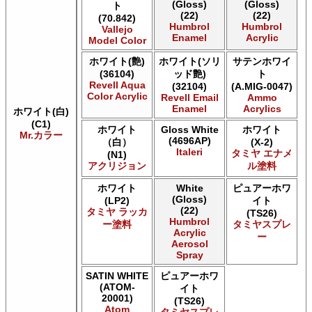
(Gloss)
(Gloss)
ト
AK INTERACTIVE AK Extreme Metal
(22)
(22)
(70.842)
AK INTERACTIVE AK Real Color
Humbrol
Humbrol
Vallejo
AK INTERACTIVE 新 Real Color
Enamel
Acrylic
Model Color
ALCLAD II ALCLAD II
ホワイト(艶)
ホワイト(ソリ
サテンホワイ
Acrylicos Vallejo Vallejo Diorama FX
(36104)
ッド艶)
ト
Acrylicos Vallejo Vallejo Game Air
Revell Aqua
(32104)
(A.MIG-0047)
Acrylicos Vallejo Vallejo Game Color
Color Acrylic
Revell Email
Ammo
Acrylicos Vallejo Vallejo Hobby Paint スプレー
Enamel
Acrylics
ホワイト(白)
Acrylicos Vallejo Vallejo Liquid Gold
(C1)
ホワイト
Gloss White
ホワイト
Acrylicos Vallejo Vallejo Mecha Color
Mr.カラー
(4696AP)
（白）
(X-2)
Acrylicos Vallejo Vallejo Metal Color
Italeri
タミヤ エナメ
(N1)
Acrylicos Vallejo Vallejo Model Air
アクリジョン
ル塗料
Acrylicos Vallejo Vallejo Model Color
ホワイト
White
ピュアーホワ
Acrylicos Vallejo Vallejo Panzer Aces
(Gloss)
(LP2)
イト
Acrylicos Vallejo Vallejo Pigment FX
(22)
タミヤ ラッカ
(TS26)
Acrylicos Vallejo Vallejo Premium カラー
Humbrol
ー塗料
タミヤスプレ
Acrylicos Vallejo Vallejo Wash FX
Acrylic
ー
Aerosol
Acrylicos Vallejo Vallejo Weathering FX
Spray
Acrylicos Vallejo Vallejo Xpress カラー
E7 Paints E7 Paints
SATIN WHITE
ピュアーホワ
(ATOM-
E7 Paints Humbrol Acrylic Aerosol Spray
イト
20001)
(TS26)
Games Workshop Limited Citadel Air
Atom
タミヤスプレ