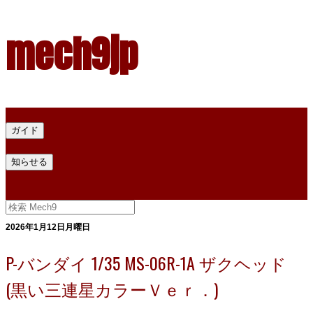
mech9jp
ホーム
ガイド
プラモデル塗料ガイド
プラモデル塗料換算
プラモデル塗料
知らせる
プライバシー
お問い合わせ
2026年1月12日月曜日
P-バンダイ 1/35 MS-06R-1A ザクヘッド
(黒い三連星カラーＶｅｒ．)