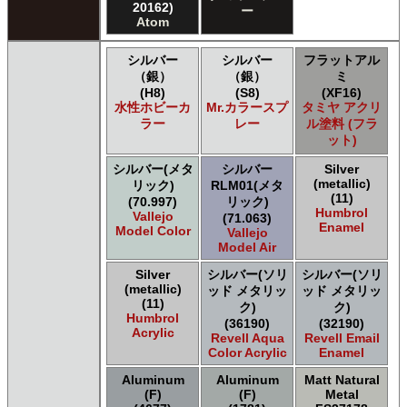
20162)
ー
タミヤ タミヤ トップコート/サーフェイサー/プライマー
Atom
タミヤ タミヤ ラッカー塗料
タミヤ タミヤスプレー
シルバー
シルバー
フラットアル
タミヤ タミヤスプレー
（銀）
（銀）
ミ
(H8)
(S8)
(XF16)
タミヤ タミヤスプレーAS
水性ホビーカ
Mr.カラースプ
タミヤ アクリ
ＧＳＩクレオス Master Series Paints Pathfinder
ラー
レー
ル塗料 (フラ
ＧＳＩクレオス Mr.カラー
ット)
ＧＳＩクレオス Mr.カラー GX
シルバー(メタ
シルバー
Silver
ＧＳＩクレオス Mr.カラー 色ノ源
(metallic)
リック)
RLM01(メタ
ＧＳＩクレオス Mr.カラー スーパーメタリック
(11)
(70.997)
リック)
ＧＳＩクレオス Mr.カラー スーパーメタリック 2
Humbrol
Vallejo
(71.063)
ＧＳＩクレオス Mr.カラースプレー
Enamel
Model Color
Vallejo
ＧＳＩクレオス Mr.クリアカラーGX
Model Air
ＧＳＩクレオス Mr.クリスタルカラー
Silver
シルバー(ソリ
シルバー(ソリ
ＧＳＩクレオス Mr.サーフェイサー/プライマー
(metallic)
ッド メタリッ
ッド メタリッ
ＧＳＩクレオス Mr.トップコート
(11)
ク)
ク)
Humbrol
ＧＳＩクレオス Mr.メタリックカラーGX
(36190)
(32190)
Acrylic
Revell Aqua
Revell Email
ＧＳＩクレオス Mr.メタルカラー
Color Acrylic
Enamel
ＧＳＩクレオス アクリジョン
ＧＳＩクレオス ガンダムカラー
Aluminum
Aluminum
Matt Natural
(F)
(F)
Metal
ＧＳＩクレオス ガンダムカラー