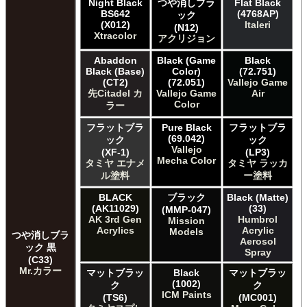
Night Black
つや消しブラ
Flat Black
BS642
(4768AP)
ック
(X012)
Italeri
(N12)
Xtracolor
アクリジョン
Abaddon
Black (Game
Black
Black (Base)
Color)
(72.751)
(CT2)
(72.051)
Vallejo Game
先Citadel カ
Vallejo Game
Air
Color
ラー
フラットブラ
Pure Black
フラットブラ
(69.042)
ック
ック
Vallejo
(XF-1)
(LP3)
Mecha Color
タミヤ エナメ
タミヤ ラッカ
ル塗料
ー塗料
BLACK
ブラック
Black (Matte)
(AK11029)
(33)
(MMP-047)
AK 3rd Gen
Humbrol
Mission
Acrylics
Acrylic
Models
つや消しブラ
Aerosol
ック 黒
Spray
(C33)
Mr.カラー
マットブラッ
Black
マットブラッ
(1002)
ク
ク
ICM Paints
(TS6)
(MC001)