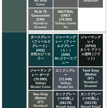
AK Real
Xtracolor
Color
RLM 75
NEUTRAL
Grauviolett
GREY
(246)
(76.050)
Humbrol
Vallejo Game
Enamel
Air
ダークグレー
ジャーマング
ジャーマング
（フィールド
レー（フィー
レイ
グレー１）
ルドグレー
(XF63)
タミヤ アクリ
(H32)
（１））
水性ホビーカ
ル塗料 (フラ
(S40)
ラー
Mr.カラースプ
ット)
レー
ジャーマン グ
エンジングレ
Tank Grey
(Matte)
レー ダーク
ー
(67)
(70.995)
(71.048)
Humbrol
Vallejo
Vallejo
Enamel
Model Color
Model Air
Sea Gray
タンクグレー
タンクグレー
(Matte)
(つや消し)
(つや消し)
(27)
(36178)
(32178)
Humbrol
Revell Aqua
Revell Email