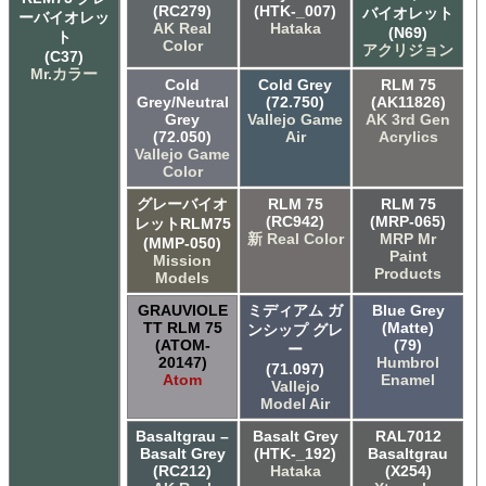
(RC279)
(HTK-_007)
バイオレット
ーバイオレッ
AK Real
Hataka
(N69)
ト
Color
アクリジョン
(C37)
Mr.カラー
Cold
Cold Grey
RLM 75
Grey/Neutral
(72.750)
(AK11826)
Grey
Vallejo Game
AK 3rd Gen
(72.050)
Air
Acrylics
Vallejo Game
Color
グレーバイオ
RLM 75
RLM 75
(RC942)
(MRP-065)
レットRLM75
新 Real Color
MRP Mr
(MMP-050)
Paint
Mission
Products
Models
GRAUVIOLE
ミディアム ガ
Blue Grey
TT RLM 75
(Matte)
ンシップ グレ
(ATOM-
(79)
ー
20147)
Humbrol
(71.097)
Atom
Enamel
Vallejo
Model Air
Basaltgrau –
Basalt Grey
RAL7012
Basalt Grey
(HTK-_192)
Basaltgrau
(RC212)
Hataka
(X254)