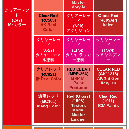
Master
Acrylic
クリアーレッ
ド
Clear Red
クリアーレッ
Gloss Red
(C47)
(RC503)
(4605AP)
ド
Mr.カラー
AK Real
Italeri
(N90)
Color
アクリジョン
クリヤーレッ
クリヤーレッ
クリヤーレッ
ド
ド
ド
(X-27)
(LP52)
(TS74)
タミヤ エナメ
タミヤ ラッカ
タミヤスプレ
ル塗料
ー塗料
ー
クリアレッド
RED CLEAR
CLEAR RED
(MRP-266)
(AK11213)
(RC821)
MRP Mr
AK 3rd Gen
新 Real Color
Paint
Acrylics
Products
透明レッド
Red (Gloss)
Clear Red
(1503)
(1011)
(MC101)
Testors
ICM Paints
Meng Color
Model
Master
Enamel