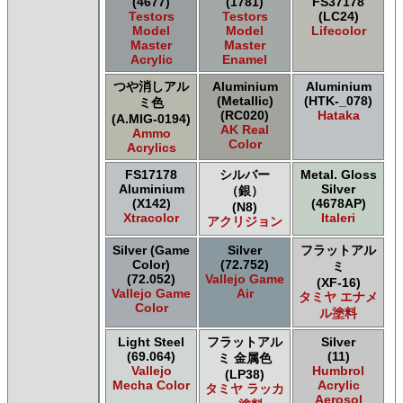
(4677)
(1781)
FS37178
ＧＳＩクレオス ガンダムカラースプレー
Testors
Testors
(LC24)
ＧＳＩクレオス ガンダムカラースプレー
Model
Model
Lifecolor
Master
Master
ＧＳＩクレオス ガンダムマーカー
Acrylic
Enamel
ＧＳＩクレオス 水性ホビーカラー
つや消しアル
Aluminium
Aluminium
(Metallic)
(HTK-_078)
ミ色
(RC020)
Hataka
(A.MIG-0194)
AK Real
Ammo
Color
Acrylics
FS17178
シルバー
Metal. Gloss
Aluminium
Silver
（銀）
(X142)
(4678AP)
(N8)
Xtracolor
Italeri
アクリジョン
Silver (Game
Silver
フラットアル
Color)
(72.752)
ミ
(72.052)
Vallejo Game
(XF-16)
Vallejo Game
Air
タミヤ エナメ
Color
ル塗料
Light Steel
フラットアル
Silver
(69.064)
(11)
ミ 金属色
Vallejo
Humbrol
(LP38)
Mecha Color
Acrylic
タミヤ ラッカ
Aerosol