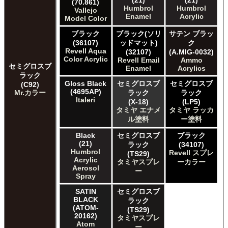
(21)
(21)
(70.861)
Humbrol
Humbrol
Vallejo
Enamel
Acrylic
Model Color
ブラック
ブラック(ソリ
サテン ブラッ
(36107)
ッドマット)
ク
Revell Aqua
(32107)
(A.MIG-0032)
Color Acrylic
Revell Email
Ammo
セミグロスブ
Enamel
Acrylics
ラック
Gloss Black
セミグロスブ
セミグロスブ
(C92)
(4695AP)
Mr.カラー
ラック
ラック
Italeri
(X-18)
(LP5)
タミヤ エナメ
タミヤ ラッカ
ル塗料
ー塗料
Black
セミグロスブ
ブラック
(21)
ラック
(34107)
Humbrol
Revell スプレ
(TS29)
Acrylic
タミヤスプレ
ーカラー
Aerosol
ー
Spray
SATIN
セミグロスブ
BLACK
ラック
(ATOM-
(TS29)
20162)
タミヤスプレ
Atom
ー