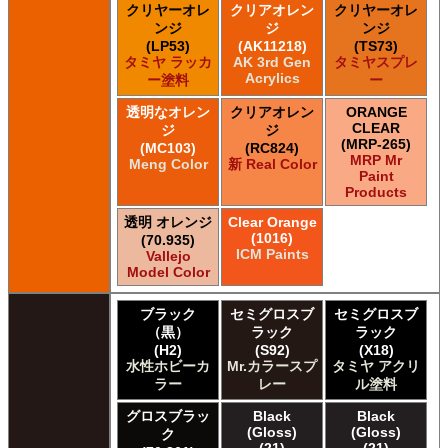
クリヤーオレ
クリアオレン
クリヤーオレ
ンジ
ジ
ンジ
(LP53)
(AK11218)
(TS73)
タミヤ ラッカ
AK 3rd Gen
タミヤスプレ
Acrylics
ー塗料
ー
透明なオレン
クリアオレン
ORANGE
CLEAR
ジ
ジ
(MRP-265)
(MC103)
(RC824)
MRP Mr
Meng Color
新 Real Color
Paint
Products
透明 オレンジ
Clear Orange
(1016)
(70.935)
ICM Paints
Vallejo
Model Color
ブラック
セミグロスブ
セミグロスブ
（黒）
ラック
ラック
(H2)
(S92)
(X18)
水性ホビーカ
Mr.カラースプ
タミヤ アクリ
ラー
レー
ル塗料
グロスブラッ
Black
Black
(Gloss)
(Gloss)
ク