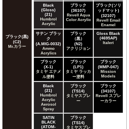
Mission Models Mission Models
Black
ブラック
ブラック(ソリ
Mr. Paint MRP Mr Paint Products
(Gloss)
(36107)
ッドマット)
Repear Miniatures Master Series
(21)
Revell Aqua
(32107)
Revell of Germany Revell Aqua Color Acrylic
Humbrol
Color Acrylic
Revell Email
Acrylic
Revell of Germany Revell Email Enamel
Enamel
Revell of Germany Revell スプレーカラー
サテン ブラッ
ブラック
Gloss Black
Testors of Rust-Oleum Group Testors Model Master
ブラック(黒)
(4695AP)
ク
（黒）
Acrylic
(C2)
Italeri
(A.MIG-0032)
(N2)
Mr.カラー
Testors of Rust-Oleum Group Testors Model Master
Ammo
アクリジョン
Enamel
Acrylics
The Army Painter Army Painter
ブラック
ブラック
ブラック
The Army Painter Speedpaint
(X-1)
(LP1)
(MMP-047)
The Army Painter Warpaints Air
タミヤ エナメ
タミヤ ラッカ
Mission
The Army Painter Warpaints Fanatic
Models
ル塗料
ー塗料
The Scale Modellers Supply Master Series Paints Bones
Black
ブラック
ブラック
The Scale Modellers Supply SMS
(21)
(TS14)
(34107)
Xtracolor Xtracolor
Humbrol
タミヤスプレ
Revell スプレ
ガイアノーツ ガイア エナメル カラー
Acrylic
ー
ーカラー
ガイアノーツ ガイアカラー
Aerosol
Spray
タミヤ タミヤ アクリル塗料
タミヤ タミヤ アクリル塗料 (フラット)
SATIN
ブラック
BLACK
タミヤ タミヤ エアーモデルスプレー
(TS14)
(ATOM-
タミヤスプレ
タミヤ タミヤ エナメル塗料