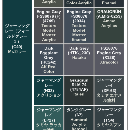
Acrylic
Color Acrylic
Enamel
Engine Gray
Engine Gray
GRAUGRÜN
FS36076 (F)
FS36076
(A.MIG-0253)
(4749)
(2034)
Ammo
Testors
Testors
Acrylics
ジャーマング
Model
Model
レー（フィー
Master
Master
ルドグレー
Acrylic
Enamel
１）
(C40)
Dark
Dark Grey
FS16076
Mr.カラー
Eggplant
(HTK-_230)
Engine Grey
Grey
Hataka
(X128)
(RC242)
Xtracolor
AK Real
Color
ジャーマング
Graugrün
ジャーマング
RLM 74
レー
レイ
(4784AP)
(N32)
(XF-63)
Italeri
アクリジョン
タミヤ エナメ
ル塗料
ジャーマング
タンクグレー
ジャーマング
レイ
(67)
レー
Humbrol
(LP27)
(TS4)
Acrylic
タミヤ ラッカ
タミヤスプレ
Aerosol