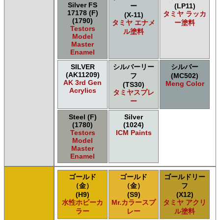
Silver FS
ー
(LP11)
17178 (F)
タミヤ ラッカ
(X-11)
(1790)
タミヤ エナメ
ー塗料
Testors
ル塗料
Model
Master
Enamel
SILVER
シルバーリー
シルバー
(AK11209)
フ
(MC502)
AK 3rd Gen
Meng Color
(TS30)
Acrylics
タミヤスプレ
ー
Steel (F)
Silver
(1780)
(1024)
Testors
ICM Paints
Model
Master
Enamel
ゴールド
ゴールド
ゴールドリー
（金）
（金）
フ
(H9)
(S9)
(X12)
水性ホビーカ
Mr.カラースプ
タミヤ アクリ
ラー
レー
ル塗料