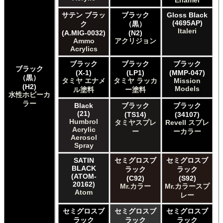
Enamel
サテン ブラッ
ブラック
Gloss Black
(4695AP)
ク
（黒）
Italeri
(A.MIG-0032)
(N2)
Ammo
アクリジョン
Acrylics
ブラック
ブラック
ブラック
ブラック
(X-1)
(LP1)
(MMP-047)
（黒）
タミヤ エナメ
タミヤ ラッカ
Mission
(H2)
Models
ル塗料
ー塗料
水性ホビーカ
ラー
Black
ブラック
ブラック
(21)
(TS14)
(34107)
Humbrol
タミヤスプレ
Revell スプレ
Acrylic
ー
ーカラー
Aerosol
Spray
SATIN
セミグロスブ
セミグロスブ
BLACK
ラック
ラック
(ATOM-
(C92)
(S92)
20162)
Mr.カラー
Mr.カラースプ
Atom
レー
セミグロスブ
セミグロスブ
セミグロスブ
ラック
ラック
ラック