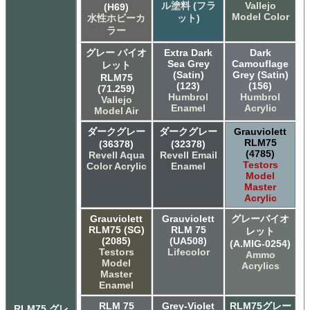
ル塗料 (フラ
Vallejo
(H69)
Model Color
水性ホビーカ
ット)
ラー
グレー バイオ
Extra Dark
Dark
Sea Grey
Camouflage
レット
(Satin)
Grey (Satin)
RLM75
(123)
(156)
(71.259)
Humbrol
Humbrol
Vallejo
Enamel
Acrylic
Model Air
ダークグレー
ダークグレー
Grauviolett
RLM75
(36378)
(32378)
(4785)
Revell Aqua
Revell Email
Testors
Color Acrylic
Enamel
Model
Master
Acrylic
Grauviolett
Grauviolett
グレーバイオ
RLM75 (SG)
RLM 75
レット
(2085)
(UA508)
(A.MIG-0254)
Testors
Lifecolor
Ammo
Model
Acrylics
Master
Enamel
RLM 75
Grey-Violet
RLM75グレー
RLM75 グレ