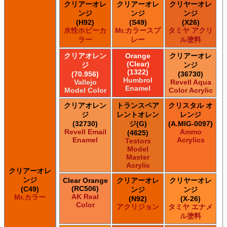
クリアーオレ
クリアーオレ
クリヤーオレ
ンジ
ンジ
ンジ
(H92)
(S49)
(X26)
水性ホビーカ
Mr.カラースプ
タミヤ アクリ
ラー
レー
ル塗料
クリアオレン
Orange
クリアーオレ
(Clear)
ジ
ンジ
(1322)
(70.956)
(36730)
Humbrol
Vallejo
Revell Aqua
Enamel
Model Color
Color Acrylic
クリアオレン
トランスペア
クリスタル オ
ジ
レントオレン
レンジ
(32730)
ジ(G)
(A.MIG-0097)
Revell Email
Ammo
(4625)
Enamel
Acrylics
Testors
Model
Master
Acrylic
クリアーオレ
ンジ
Clear Orange
クリアーオレ
クリヤーオレ
(RC506)
(C49)
ンジ
ンジ
AK Real
Mr.カラー
(N92)
(X-26)
Color
アクリジョン
タミヤ エナメ
ル塗料