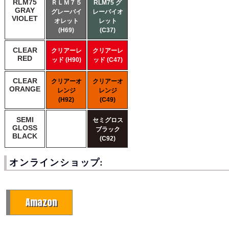
RLM75
ＲＬＭ７５
RLM75 グ
GRAY
グレーバイ
レーバイオ
VIOLET
オレット
レット
(H69)
(C37)
CLEAR
クリアーレ
クリアーレ
RED
ッド (H90)
ッド (C47)
CLEAR
クリアーオ
クリアーオ
ORANGE
レンジ
レンジ
(H92)
(C49)
SEMI
セミグロス
GLOSS
ブラック
BLACK
(C92)
オンラインショップ:
Amazon