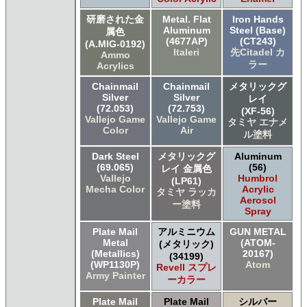
研磨された金
Metal. Flat
Iron Hands
Aluminum
Steel (Base)
属色
(4677AP)
(CT243)
(A.MIG-0192)
Italeri
先Citadel カ
Ammo
ラー
Acrylics
Chainmail
Chainmail
メタリックグ
Silver
Silver
レイ
(72.053)
(72.753)
(XF-56)
Vallejo Game
Vallejo Game
タミヤ エナメ
Color
Air
ル塗料
Dark Steel
メタリックグ
Aluminum
(69.065)
(56)
レイ 金属色
Vallejo
Humbrol
(LP61)
Mecha Color
Acrylic
タミヤ ラッカ
Aerosol
ー塗料
Spray
Plate Mail
アルミニウム
GUN METAL
Metal
(ATOM-
(メタリック)
(Metallics)
20167)
(34199)
(WP1130P)
Atom
Revell スプレ
Army Painter
ーカラー
Plate Mail
Plate Mail
シルバー