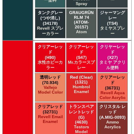
ー塗料
ー
Spray
タンクグレー
GRAUGRÜN
ジャーマング
RLM 74
(つや消し)
レー
(ATOM-
(34178)
(TS4)
20157)
Revell スプレ
タミヤスプレ
Atom
ーカラー
ー
クリアーレッ
クリアーレッ
クリヤーレッ
ド
ド
ド
(H90)
(S47)
(X27)
水性ホビーカ
Mr.カラースプ
タミヤ アクリ
ラー
レー
ル塗料
透明レッド
Red (Clear)
クリアーレッ
(1321)
(70.934)
ド
Humbrol
Vallejo
(36731)
Enamel
Model Color
Revell Aqua
Color Acrylic
クリアレッド
トランスペア
クリスタル レ
(32731)
レントレッド
ッド
Revell Email
(G)
(A.MIG-0093)
Enamel
(4630)
Ammo
Testors
Acrylics
Model