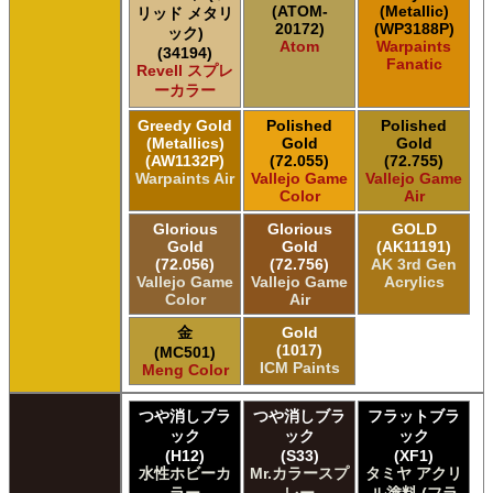
(ATOM-
(Metallic)
リッド メタリ
20172)
(WP3188P)
ック)
Atom
Warpaints
(34194)
Fanatic
Revell スプレ
ーカラー
Greedy Gold
Polished
Polished
(Metallics)
Gold
Gold
(AW1132P)
(72.055)
(72.755)
Warpaints Air
Vallejo Game
Vallejo Game
Color
Air
Glorious
Glorious
GOLD
Gold
Gold
(AK11191)
(72.056)
(72.756)
AK 3rd Gen
Vallejo Game
Vallejo Game
Acrylics
Color
Air
金
Gold
(1017)
(MC501)
ICM Paints
Meng Color
つや消しブラ
つや消しブラ
フラットブラ
ック
ック
ック
(H12)
(S33)
(XF1)
水性ホビーカ
Mr.カラースプ
タミヤ アクリ