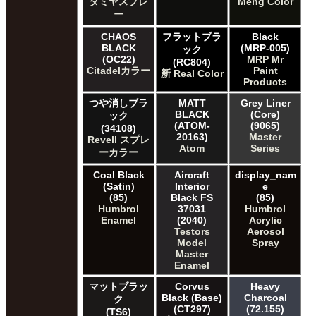
タミヤスプレ
Meng Color
ー
CHAOS
フラットブラ
Black
BLACK
(MRP-005)
ック
(OC22)
MRP Mr
(RC804)
Citadelカラー
Paint
新 Real Color
Products
つや消しブラ
MATT
Grey Liner
BLACK
(Core)
ック
(ATOM-
(9065)
(34108)
20163)
Master
Revell スプレ
Atom
Series
ーカラー
Coal Black
Aircraft
display_nam
(Satin)
Interior
e
(85)
Black FS
(85)
Humbrol
37031
Humbrol
Enamel
(2040)
Acrylic
Testors
Aerosol
Model
Spray
Master
Enamel
マットブラッ
Corvus
Heavy
Black (Base)
Charcoal
ク
(CT297)
(72.155)
(TS6)