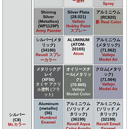
ー塗料
Spray
Shining
Silver Plata
アルミニウム
Silver
(28.021)
(RC820)
(Metallics)
Vallejo
新 Real Color
(WP1129P)
Hobby Paint
Army Painter
スプレー
シルバー(メタ
ALUMINUM
アルミニウム
(ATOM-
リック)
(メタリック)
20165)
(34190)
(71.062)
Atom
Revell スプレ
Vallejo
Model Air
ーカラー
メタリックグ
オイリースチ
クロム(メタリ
レイ
ール(メタリッ
ック)
(XF56)
ク)
(71.064)
タミヤ アクリ
Vallejo
(70.865)
Model Air
ル塗料 (フラ
Vallejo
Model Color
ット)
Aluminum
アルミニウム
アルミニウム
(metallic)
(ソリッド メ
(ソリッド メ
(56)
タリック)
タリック)
シルバー
Humbrol
(36199)
(32199)
(C8)
Enamel
Revell Aqua
Revell Email
Mr.カラー
Color Acrylic
Enamel