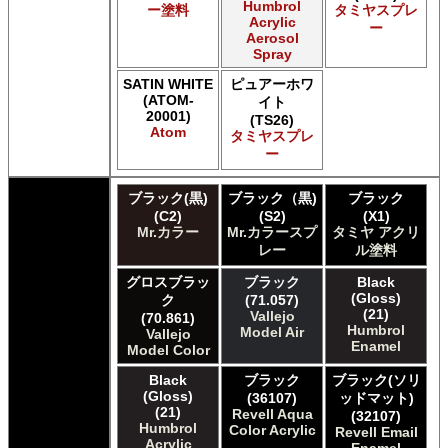
Humbrol
ー塗料
タミヤスプレ
Acrylic
ー
Aerosol
Spray
SATIN WHITE
ピュアーホワ
(ATOM-
イト
20001)
(TS26)
Atom
タミヤスプレ
ー
ブラック(黒)
ブラック（黒)
ブラック
(C2)
(S2)
(X1)
Mr.カラー
Mr.カラースプ
タミヤ アクリ
レー
ル塗料
グロスブラッ
ブラック
Black
(Gloss)
ク
(71.057)
(21)
Vallejo
(70.861)
Humbrol
Model Air
Vallejo
Enamel
Model Color
Black
ブラック
ブラック(ソリ
(Gloss)
(36107)
ッドマット)
(21)
Revell Aqua
(32107)
Humbrol
Color Acrylic
Revell Email
Acrylic