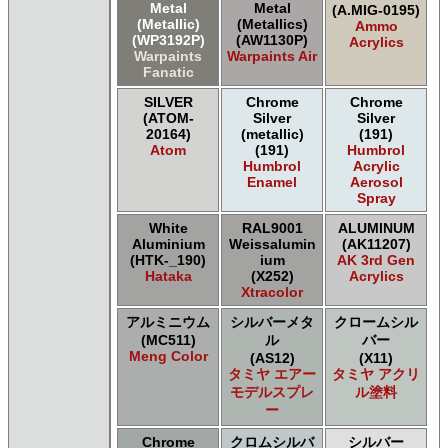
Metal
Metal
(A.MIG-0195)
(Metallic)
(Metallics)
Ammo
(WP3192P)
(AW1130P)
Acrylics
Warpaints
Warpaints Air
Fanatic
SILVER
Chrome
Chrome
(ATOM-
Silver
Silver
20164)
(metallic)
(191)
Atom
(191)
Humbrol
Humbrol
Acrylic
Enamel
Aerosol
Spray
White
RAL9001
ALUMINUM
Aluminium
Weissalumin
(AK11207)
(HTK-_190)
ium
AK 3rd Gen
Hataka
(X252)
Acrylics
Xtracolor
アルミニウム
シルバーメタ
クロームシル
(MC511)
ル
バー
Meng Color
(AS12)
(X11)
タミヤ エアー
タミヤ アクリ
モデルスプレ
ル塗料
ー
Chrome
クロムシルバ
シルバー