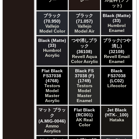
ラー
レー
ル塗料 (フラ
ット)
ブラック
ブラック
Black (Matte)
(33)
(70.950)
(71.057)
Humbrol
Vallejo
Vallejo
Enamel
Model Color
Model Air
Black (Matte)
つや消しブラ
ブラック(つや
(33)
ック
消し)
Humbrol
(36108)
(32108)
Acrylic
Revell Aqua
Revell Email
Color Acrylic
Enamel
Flat Black
Black FS
Black
FS37038
37038 (F)
FS37038
(4768)
(1749)
(LC02)
Testors
Testors
Lifecolor
Model
Model
Master
Master
Acrylic
Enamel
マット ブラッ
Flat Black
Jet Black
(RC001)
(HTK-_100)
ク
AK Real
Hataka
(A.MIG-0046)
Color
Ammo
Acrylics