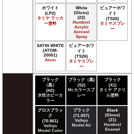
Acrylicos Vallejo Vallejo Model Color
ホワイト
White
ピュアーホワ
Acrylicos Vallejo Vallejo Panzer Aces
(Gloss)
(LP2)
イト
Acrylicos Vallejo Vallejo Pigment FX
(22)
タミヤ ラッカ
(TS26)
Acrylicos Vallejo Vallejo Premium カラー
Humbrol
ー塗料
タミヤスプレ
Acrylicos Vallejo Vallejo Wash FX
Acrylic
ー
Aerosol
Acrylicos Vallejo Vallejo Weathering FX
Spray
Acrylicos Vallejo Vallejo Xpress カラー
E7 Paints E7 Paints
SATIN WHITE
ピュアーホワ
(ATOM-
E7 Paints Humbrol Acrylic Aerosol Spray
イト
20001)
(TS26)
Games Workshop Limited Citadel Air
Atom
タミヤスプレ
Games Workshop Limited Citadel Spray
ー
Games Workshop Limited Citadelカラー
Games Workshop Limited 先Citadel カラー
ブラック
ブラック（黒)
ブラック
HATAKA HOBBY Hataka
（黒）
(S2)
(X1)
Humbrol - Hornby Hobbies Humbrol Acrylic
Mr.カラースプ
タミヤ アクリ
(H2)
Humbrol of Hornby Hobbies Humbrol Enamel
水性ホビーカ
レー
ル塗料
ICM ICM Paints
ラー
Italeri Italeri
グロスブラッ
ブラック
Black
Lifecolor Lifecolor
(Gloss)
ク
(71.057)
Meng Meng Color
(21)
Vallejo
(70.861)
Mig Jimenez Ammo Acrylics
Humbrol
Model Air
Vallejo
Mig Jimenez Atom
Enamel
Model Color