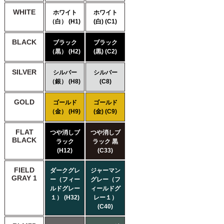
WHITE
ホワイト
ホワイト
（白） (H1)
(白) (C1)
BLACK
ブラック
ブラック
（黒） (H2)
(黒) (C2)
SILVER
シルバー
シルバー
（銀） (H8)
(C8)
GOLD
ゴールド
ゴールド
（金） (H9)
(金) (C9)
FLAT
つや消しブ
つや消しブ
BLACK
ラック
ラック 黒
(H12)
(C33)
FIELD
ダークグレ
ジャーマン
GRAY 1
ー（フィー
グレー（フ
ルドグレー
ィールドグ
１） (H32)
レー１）
(C40)