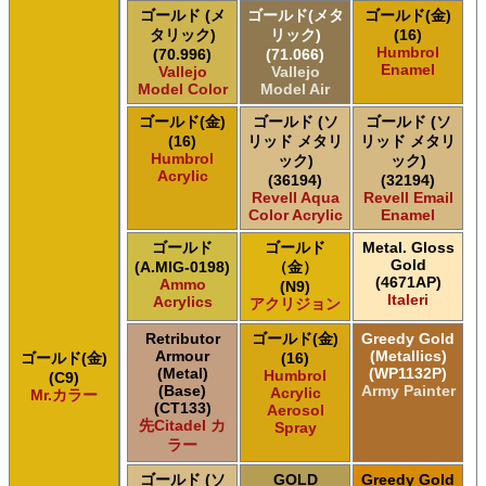
ゴールド (メ
ゴールド(メタ
ゴールド(金)
タリック)
リック)
(16)
Humbrol
(70.996)
(71.066)
Enamel
Vallejo
Vallejo
Model Color
Model Air
ゴールド(金)
ゴールド (ソ
ゴールド (ソ
(16)
リッド メタリ
リッド メタリ
Humbrol
ック)
ック)
Acrylic
(36194)
(32194)
Revell Aqua
Revell Email
Color Acrylic
Enamel
ゴールド
ゴールド
Metal. Gloss
Gold
(A.MIG-0198)
（金）
(4671AP)
Ammo
(N9)
Italeri
Acrylics
アクリジョン
Retributor
ゴールド(金)
Greedy Gold
Armour
(Metallics)
ゴールド(金)
(16)
(Metal)
(WP1132P)
Humbrol
(C9)
(Base)
Army Painter
Acrylic
Mr.カラー
(CT133)
Aerosol
先Citadel カ
Spray
ラー
ゴールド (ソ
GOLD
Greedy Gold