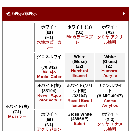
色の表示/非表示
ホワイト
ホワイト (白)
ホワイト
* ボックスをオン/オフにして、同等の色を見つけやすくしま
（白）
(S1)
(X2)
す。
Mr.カラースプ
タミヤ アクリ
(H1)
水性ホビーカ
レー
ル塗料
Uncheck ALL
ラー
AK INTERACTIVE AK 3rd Gen Acrylics
AK INTERACTIVE AK Acrylics
グロスホワイ
White
White
(Gloss)
(Gloss)
ト
AK INTERACTIVE AK Extreme Metal
(22)
(22)
(70.842)
AK INTERACTIVE AK Real Color
Humbrol
Humbrol
Vallejo
AK INTERACTIVE 新 Real Color
Enamel
Acrylic
Model Color
ALCLAD II ALCLAD II
ホワイト(艶)
ホワイト(ソリ
サテンホワイ
Acrylicos Vallejo Vallejo Diorama FX
(36104)
ッド艶)
ト
Acrylicos Vallejo Vallejo Game Air
Revell Aqua
(32104)
(A.MIG-0047)
Acrylicos Vallejo Vallejo Game Color
Color Acrylic
Revell Email
Ammo
Acrylicos Vallejo Vallejo Hobby Paint スプレー
Enamel
Acrylics
ホワイト(白)
Acrylicos Vallejo Vallejo Liquid Gold
(C1)
ホワイト
Gloss White
ホワイト
Acrylicos Vallejo Vallejo Mecha Color
Mr.カラー
(4696AP)
（白）
(X-2)
Acrylicos Vallejo Vallejo Metal Color
Italeri
タミヤ エナメ
(N1)
Acrylicos Vallejo Vallejo Model Air
アクリジョン
ル塗料