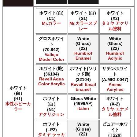
ホワイト(白)
ホワイト (白)
ホワイト
(C1)
(S1)
(X2)
Mr.カラー
Mr.カラースプ
タミヤ アクリ
レー
ル塗料
グロスホワイ
White
White
(Gloss)
(Gloss)
ト
(22)
(22)
(70.842)
Humbrol
Humbrol
Vallejo
Enamel
Acrylic
Model Color
ホワイト(艶)
ホワイト(ソリ
サテンホワイ
(36104)
ッド艶)
ト
Revell Aqua
(32104)
(A.MIG-0047)
Color Acrylic
Revell Email
Ammo
ホワイト
Enamel
Acrylics
（白）
ホワイト
Gloss White
ホワイト
(H1)
(4696AP)
水性ホビーカ
（白）
(X-2)
Italeri
タミヤ エナメ
ラー
(N1)
アクリジョン
ル塗料
ホワイト
White
ピュアーホワ
(Gloss)
(LP2)
イト
(22)
タミヤ ラッカ
(TS26)