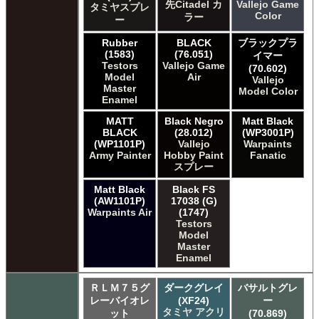
先Citadel カ
Vallejo Game
タミヤスプレ
Color
ラー
ー
Rubber
BLACK
ブラックプラ
(1583)
(76.051)
イマー
Testors
Vallejo Game
(70.602)
Model
Air
Vallejo
Master
Model Color
Enamel
MATT
Black Negro
Matt Black
BLACK
(28.012)
(WP3001P)
(WP1101P)
Vallejo
Warpaints
Army Painter
Hobby Paint
Fanatic
スプレー
Matt Black
Black FS
(AW1101P)
17038 (G)
Warpaints Air
(1747)
Testors
Model
Master
Enamel
ＲＬＭ７５グ
ダークグレイ
バサルトグレ
レーバイオレ
(XF24)
ー
タミヤ アクリ
ット
(70.869)