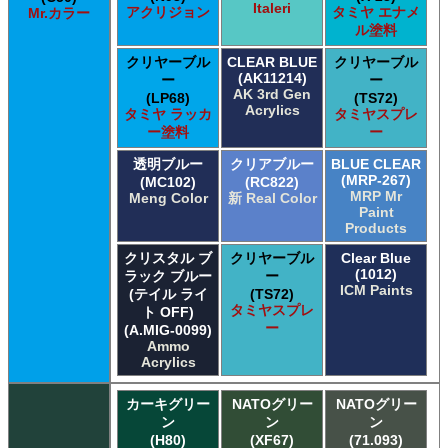
Italeri
アクリジョン
タミヤ エナメ
Mr.カラー
ル塗料
クリヤーブル
CLEAR BLUE
クリヤーブル
(AK11214)
ー
ー
AK 3rd Gen
(LP68)
(TS72)
Acrylics
タミヤ ラッカ
タミヤスプレ
ー塗料
ー
透明ブルー
クリアブルー
BLUE CLEAR
(MRP-267)
(MC102)
(RC822)
MRP Mr
Meng Color
新 Real Color
Paint
Products
クリスタル ブ
クリヤーブル
Clear Blue
(1012)
ラック ブルー
ー
ICM Paints
(テイル ライ
(TS72)
タミヤスプレ
ト OFF)
ー
(A.MIG-0099)
Ammo
Acrylics
カーキグリー
NATOグリー
NATOグリー
ン
ン
ン
(H80)
(XF67)
(71.093)