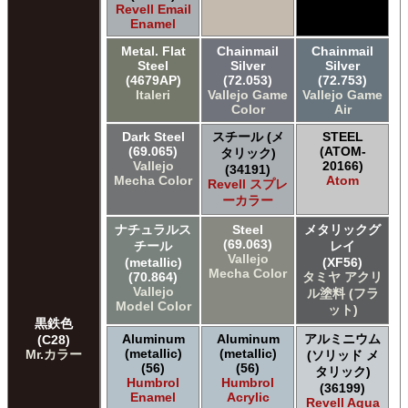
Revell Email
Enamel
Metal. Flat
Chainmail
Chainmail
Steel
Silver
Silver
(4679AP)
(72.053)
(72.753)
Italeri
Vallejo Game
Vallejo Game
Color
Air
Dark Steel
スチール (メ
STEEL
(69.065)
(ATOM-
タリック)
Vallejo
20166)
(34191)
Mecha Color
Atom
Revell スプレ
ーカラー
ナチュラルス
Steel
メタリックグ
(69.063)
チール
レイ
Vallejo
(metallic)
(XF56)
Mecha Color
(70.864)
タミヤ アクリ
Vallejo
ル塗料 (フラ
Model Color
ット)
黒鉄色
Aluminum
Aluminum
アルミニウム
(C28)
(metallic)
(metallic)
Mr.カラー
(ソリッド メ
(56)
(56)
タリック)
Humbrol
Humbrol
(36199)
Enamel
Acrylic
Revell Aqua