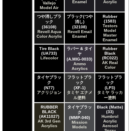
Enamel
Acrylic
Vallejo
Model Air
つや消しブラ
ブラック(つや
Rubber
(1583)
ック
消し)
Testors
(36108)
(32108)
Model
Revell Aqua
Revell Email
Master
Color Acrylic
Enamel
Enamel
Tire Black
ラバー & タイ
Rubber
(UA733)
Black
ヤ
Lifecolor
(RC022)
(A.MIG-0033)
AK Real
Ammo
Color
Acrylics
タイヤブラッ
フラットブラ
フラットブラ
ク
ック
ック
(N77)
(XF-1)
(LP3)
アクリジョン
タミヤ エナメ
タミヤ ラッカ
ル塗料
ー塗料
RUBBER
タイヤブラッ
Black (Matte)
BLACK
(33)
ク
(AK11027)
Humbrol
(MMP-040)
AK 3rd Gen
Acrylic
Mission
Acrylics
Aerosol
Models
Spray