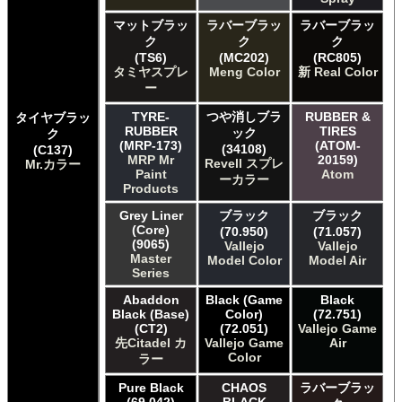
マットブラッ
ラバーブラッ
ラバーブラッ
ク
ク
ク
(TS6)
(MC202)
(RC805)
タミヤスプレ
Meng Color
新 Real Color
ー
TYRE-
つや消しブラ
RUBBER &
タイヤブラッ
RUBBER
TIRES
ック
ク
(MRP-173)
(ATOM-
(34108)
(C137)
MRP Mr
20159)
Revell スプレ
Mr.カラー
Paint
Atom
ーカラー
Products
Grey Liner
ブラック
ブラック
(Core)
(70.950)
(71.057)
(9065)
Vallejo
Vallejo
Master
Model Color
Model Air
Series
Abaddon
Black (Game
Black
Black (Base)
Color)
(72.751)
(CT2)
(72.051)
Vallejo Game
先Citadel カ
Vallejo Game
Air
Color
ラー
Pure Black
CHAOS
ラバーブラッ