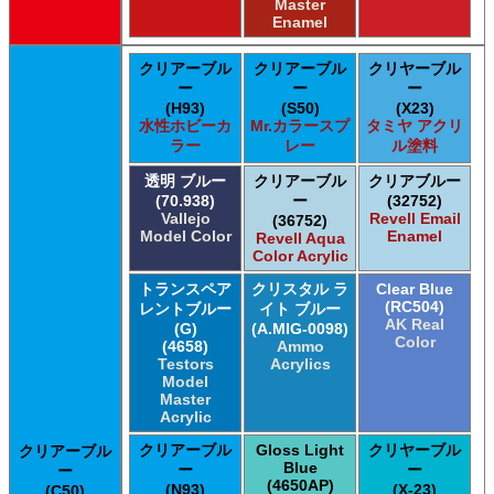
Master
Enamel
クリアーブル
クリアーブル
クリヤーブル
ー
ー
ー
(H93)
(S50)
(X23)
水性ホビーカ
Mr.カラースプ
タミヤ アクリ
ラー
レー
ル塗料
透明 ブルー
クリアーブル
クリアブルー
(70.938)
ー
(32752)
Vallejo
Revell Email
(36752)
Model Color
Enamel
Revell Aqua
Color Acrylic
トランスペア
クリスタル ラ
Clear Blue
(RC504)
レントブルー
イト ブルー
AK Real
(G)
(A.MIG-0098)
Color
(4658)
Ammo
Testors
Acrylics
Model
Master
Acrylic
クリアーブル
Gloss Light
クリヤーブル
クリアーブル
Blue
ー
ー
ー
(4650AP)
(N93)
(X-23)
(C50)