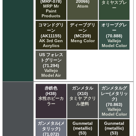
(MRP-078)
20066)
タミヤスプレ
MRP Mr
Atom
ー
Paint
Products
コマンドグリ
ディープグリ
オリーブグレ
ーン
ーン
ー
(AK11155)
(MC209)
(70.888)
AK 3rd Gen
Meng Color
Vallejo
Acrylics
Model Color
US フォレス
トグリーン
(71.294)
Vallejo
Model Air
赤鉄色
ガンメタル
ガンメタルグ
(H38)
(X10)
レー(メタリッ
水性ホビーカ
タミヤ アクリ
ク)
ラー
ル塗料
(70.863)
Vallejo
Model Color
ガンメタル(メ
Gunmetal
Gunmetal
(metallic)
(metallic)
タリック)
(53)
(53)
(71.072)