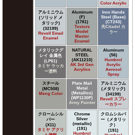
Color Acrylic
アルミニウム
Aluminum
Iron Hands
(F)
Steel (Base)
(ソリッド メ
(1781)
(CT243)
タリック)
Testors
先Citadel カ
(32199)
Model
ラー
Revell Email
Master
Enamel
Enamel
メタリックグ
NATURAL
Aluminum
STEEL
(56)
レイ 金属色
(AK11210)
Humbrol
(LP61)
AK 3rd Gen
Acrylic
タミヤ ラッカ
Acrylics
Aerosol
ー塗料
Spray
スチール
Plate Mail
アルミニウム
Metal
(MC508)
(メタリック)
(Metallics)
Meng Color
(34199)
(WP1130P)
Revell スプレ
Army Painter
ーカラー
クロームシル
Chrome
クロムシルバ
Silver
バー
ー（メタリッ
(metallic)
(X11)
ク）
(191)
タミヤ アクリ
(191)
Humbrol