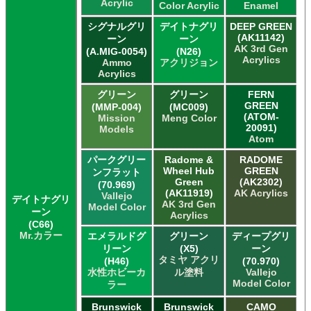
Acrylic
Color Acrylic
Enamel
シグナルグリ
デイトナグリ
DEEP GREEN
(AK11142)
ーン
ーン
AK 3rd Gen
(A.MIG-0054)
(N26)
Acrylics
Ammo
アクリジョン
Acrylics
グリーン
グリーン
FERN
GREEN
(MMP-004)
(MC009)
(ATOM-
Mission
Meng Color
20091)
Models
Atom
パークグリー
Radome &
RADOME
Wheel Hub
GREEN
ンフラット
Green
(AK2302)
(70.969)
(AK11919)
AK Acrylics
Vallejo
デイトナグリ
AK 3rd Gen
Model Color
ーン
Acrylics
(C66)
Mr.カラー
エメラルドグ
グリーン
ディープグリ
リーン
(X5)
ーン
タミヤ アクリ
(H46)
(70.970)
水性ホビーカ
ル塗料
Vallejo
Model Color
ラー
Brunswick
Brunswick
CAMO