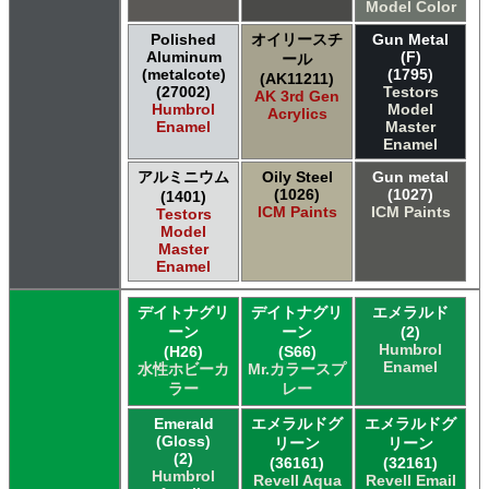
Model Color
Polished
オイリースチ
Gun Metal
Aluminum
(F)
ール
(metalcote)
(1795)
(AK11211)
(27002)
Testors
AK 3rd Gen
Humbrol
Model
Acrylics
Enamel
Master
Enamel
アルミニウム
Oily Steel
Gun metal
(1026)
(1027)
(1401)
ICM Paints
ICM Paints
Testors
Model
Master
Enamel
デイトナグリ
デイトナグリ
エメラルド
ーン
ーン
(2)
Humbrol
(H26)
(S66)
Enamel
水性ホビーカ
Mr.カラースプ
ラー
レー
Emerald
エメラルドグ
エメラルドグ
(Gloss)
リーン
リーン
(2)
(36161)
(32161)
Humbrol
Revell Aqua
Revell Email