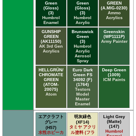
Green
Green
GREEN
(Gloss)
(Gloss)
(A.MIG-0230)
(3)
(3)
Ammo
Humbrol
Humbrol
Acrylics
Enamel
Acrylic
GUNSHIP
Brunswick
Greenskin
GREEN
Green
(WP1111P)
(AK11150)
(3)
Army Painter
AK 3rd Gen
Humbrol
Acrylics
Acrylic
Aerosol
Spray
HELLGRÜN/
Euro Dark
Deep Green
CHROMATE
Green FS
(1009)
GREEN
34092 (F)
ICM Paints
(ATOM-
(1764)
20075)
Testors
Atom
Model
Master
Enamel
エアクラフト
明灰緑色
Light Grey
(Matte)
グレー
(XF14)
(147)
タミヤ アクリ
(H57)
Humbrol
水性ホビーカ
ル塗料 (フラ