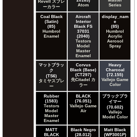
20163)
Master
Revell スプレ
Atom
Series
ーカラー
Coal Black
Aircraft
display_nam
(Satin)
Interior
e
(85)
Black FS
(85)
Humbrol
37031
Humbrol
Enamel
(2040)
Acrylic
Testors
Aerosol
Model
Spray
Master
Enamel
マットブラッ
Corvus
Heavy
Black (Base)
Charcoal
ク
(CT297)
(72.155)
(TS6)
先Citadel カ
Vallejo Game
タミヤスプレ
Color
ラー
ー
Rubber
BLACK
ブラックプラ
(1583)
(76.051)
イマー
Testors
Vallejo Game
(70.602)
Model
Air
Vallejo
Master
Model Color
Enamel
MATT
Black Negro
Matt Black
BLACK
(28.012)
(WP3001P)