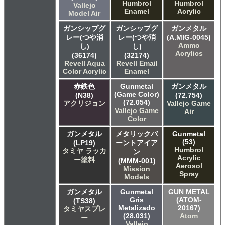
Humbrol
Humbrol
Vallejo
Enamel
Acrylic
Model Air
ガンシップグ
ガンシップグ
ガンメタル
レー(つや消
レー(つや消
(A.MIG-0045)
Ammo
し)
し)
Acrylics
(36174)
(32174)
Revell Aqua
Revell Email
Color Acrylic
Enamel
赤鉄色
Gunmetal
ガンメタル
(Game Color)
(N38)
(72.754)
(72.054)
アクリジョン
Vallejo Game
Vallejo Game
Air
Color
ガンメタル
メタリックバ
Gunmetal
(53)
(LP19)
ーントアイア
Humbrol
タミヤ ラッカ
ン
Acrylic
ー塗料
(MMM-001)
Aerosol
Mission
Spray
Models
ガンメタル
Gunmetal
GUN METAL
Gris
(ATOM-
(TS38)
Metalizado
20167)
タミヤスプレ
(28.031)
Atom
ー
Vallejo