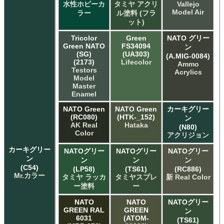
水性ホビーカ
タミヤ アクリ
Vallejo
Model Air
ラー
ル塗料 (フラ
ット)
Tricolor
Green
NATO グリー
Green NATO
FS34094
ン
(SG)
(UA303)
(A.MIG-0084)
(2173)
Lifecolor
Ammo
Testors
Acrylics
Model
Master
Enamel
NATO Green
NATO Green
カーキグリー
(RC080)
(HTK-_152)
ン
AK Real
Hataka
(N80)
Color
アクリジョン
カーキグリー
NATOグリー
NATOグリー
NATOグリー
ン
ン
ン
ン
(C54)
(LP58)
(TS61)
(RC886)
Mr.カラー
タミヤ ラッカ
タミヤスプレ
新 Real Color
ー塗料
ー
NATO
NATO
NATOグリー
GREEN RAL
GREEN
ン
6031
(ATOM-
(TS61)