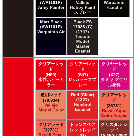
(WP1101P)
Vallejo
Warpaints
Army Painter
Hobby Paint
Fanatic
スプレー
Matt Black
Black FS
(AW1101P)
17038 (G)
Warpaints Air
(1747)
Testors
Model
Master
Enamel
クリアーレッ
クリアーレッ
クリヤーレッ
ド
ド
ド
(H90)
(S47)
(X27)
水性ホビーカ
Mr.カラースプ
タミヤ アクリ
ラー
レー
ル塗料
透明レッド
Red (Clear)
クリアーレッ
(1321)
(70.934)
ド
Humbrol
Vallejo
(36731)
Enamel
Model Color
Revell Aqua
Color Acrylic
クリアレッド
トランスペア
クリスタル レ
(32731)
レントレッド
ッド
Revell Email
(G)
(A.MIG-0093)