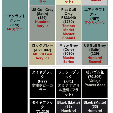
Enamel
ラー
ット)
US Gull Grey
Flat Gull
エアクラフト
(Satin)
Gray
グレー
エアクラフト
(129)
FS36440
(N57)
グレー
Humbrol
(1730)
アクリジョン
(C73)
Acrylic
Testors
Mr.カラー
Model
Master
Enamel
ロックグレー
Misty Grey
US Gull Grey
(Core)
(Satin)
(AK11007)
(9090)
(129)
AK 3rd Gen
Master
Humbrol
Acrylics
Series
Enamel
タイヤブラッ
フラットブラ
暗いゴム色
ク
ック
(70.306)
Vallejo
(H77)
(XF1)
Panzer Aces
水性ホビーカ
タミヤ アクリ
ラー
ル塗料 (フラ
ット)
タイヤブラッ
Black (Matte)
Black (Matte)
(33)
(33)
ク
Humbrol
Humbrol
(71.315)