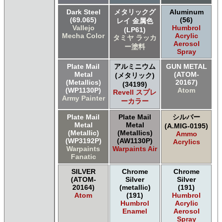
ＧＳＩクレオス Mr.カラースプレー
Dark Steel
メタリックグ
Aluminum
(69.065)
(56)
ＧＳＩクレオス Mr.クリアカラーGX
レイ 金属色
Vallejo
Humbrol
(LP61)
ＧＳＩクレオス Mr.クリスタルカラー
Mecha Color
Acrylic
タミヤ ラッカ
ＧＳＩクレオス Mr.サーフェイサー/プライマー
Aerosol
ー塗料
ＧＳＩクレオス Mr.トップコート
Spray
ＧＳＩクレオス Mr.メタリックカラーGX
Plate Mail
アルミニウム
GUN METAL
ＧＳＩクレオス Mr.メタルカラー
Metal
(ATOM-
(メタリック)
(Metallics)
20167)
ＧＳＩクレオス アクリジョン
(34199)
(WP1130P)
Atom
Revell スプレ
ＧＳＩクレオス ガンダムカラー
Army Painter
ーカラー
ＧＳＩクレオス ガンダムカラー
ＧＳＩクレオス ガンダムカラースプレー
Plate Mail
Plate Mail
シルバー
ＧＳＩクレオス ガンダムカラースプレー
Metal
Metal
(A.MIG-0195)
(Metallic)
(Metallics)
Ammo
ＧＳＩクレオス ガンダムマーカー
(WP3192P)
(AW1130P)
Acrylics
ＧＳＩクレオス 水性ホビーカラー
Warpaints
Warpaints Air
Fanatic
SILVER
Chrome
Chrome
(ATOM-
Silver
Silver
20164)
(metallic)
(191)
Atom
(191)
Humbrol
Humbrol
Acrylic
Enamel
Aerosol
Spray