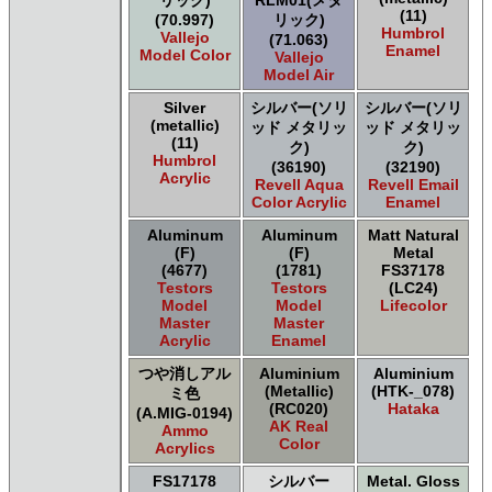
リック)
RLM01(メタ
AK INTERACTIVE AK Real Color
(11)
(70.997)
リック)
AK INTERACTIVE 新 Real Color
Humbrol
Vallejo
(71.063)
ALCLAD II ALCLAD II
Enamel
Model Color
Vallejo
Acrylicos Vallejo Vallejo Diorama FX
Model Air
Acrylicos Vallejo Vallejo Game Air
Silver
シルバー(ソリ
シルバー(ソリ
Acrylicos Vallejo Vallejo Game Color
(metallic)
ッド メタリッ
ッド メタリッ
Acrylicos Vallejo Vallejo Hobby Paint スプレー
(11)
ク)
ク)
Acrylicos Vallejo Vallejo Liquid Gold
Humbrol
(36190)
(32190)
Acrylic
Acrylicos Vallejo Vallejo Mecha Color
Revell Aqua
Revell Email
Color Acrylic
Enamel
Acrylicos Vallejo Vallejo Metal Color
Acrylicos Vallejo Vallejo Model Air
Aluminum
Aluminum
Matt Natural
Acrylicos Vallejo Vallejo Model Color
(F)
(F)
Metal
Acrylicos Vallejo Vallejo Panzer Aces
(4677)
(1781)
FS37178
Testors
Testors
(LC24)
Acrylicos Vallejo Vallejo Pigment FX
Model
Model
Lifecolor
Acrylicos Vallejo Vallejo Premium カラー
Master
Master
Acrylicos Vallejo Vallejo Wash FX
Acrylic
Enamel
Acrylicos Vallejo Vallejo Weathering FX
つや消しアル
Aluminium
Aluminium
Acrylicos Vallejo Vallejo Xpress カラー
(Metallic)
(HTK-_078)
ミ色
E7 Paints E7 Paints
(RC020)
Hataka
(A.MIG-0194)
E7 Paints Humbrol Acrylic Aerosol Spray
AK Real
Ammo
Color
Games Workshop Limited Citadel Air
Acrylics
Games Workshop Limited Citadel Spray
FS17178
シルバー
Metal. Gloss