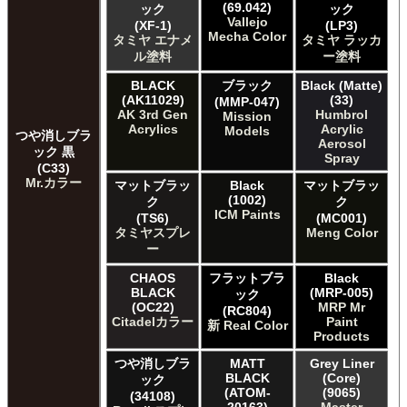
(69.042)
ック
ック
Vallejo
(XF-1)
(LP3)
Mecha Color
タミヤ エナメ
タミヤ ラッカ
ル塗料
ー塗料
BLACK
ブラック
Black (Matte)
(AK11029)
(33)
(MMP-047)
AK 3rd Gen
Humbrol
Mission
Acrylics
Acrylic
Models
つや消しブラ
Aerosol
ック 黒
Spray
(C33)
Mr.カラー
マットブラッ
Black
マットブラッ
(1002)
ク
ク
ICM Paints
(TS6)
(MC001)
タミヤスプレ
Meng Color
ー
CHAOS
フラットブラ
Black
BLACK
(MRP-005)
ック
(OC22)
MRP Mr
(RC804)
Citadelカラー
Paint
新 Real Color
Products
つや消しブラ
MATT
Grey Liner
BLACK
(Core)
ック
(ATOM-
(9065)
(34108)