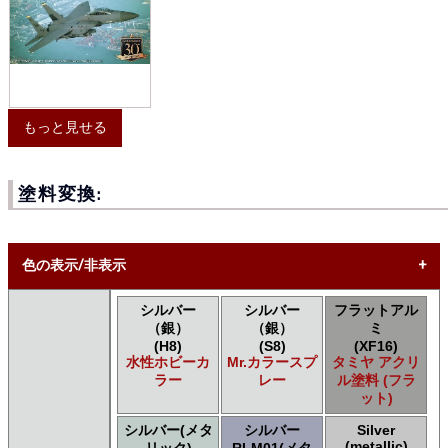
もっと見せる
塗料変換:
色の表示/非表示
シルバー
シルバー
フラットアル
* ボックスをオン/オフにして、同等の色を見つけやすくしま
（銀）
（銀）
ミ
す。
(H8)
(S8)
(XF16)
水性ホビーカ
Mr.カラースプ
タミヤ アクリ
Uncheck ALL
ラー
レー
ル塗料 (フラ
AK INTERACTIVE AK 3rd Gen Acrylics
ット)
AK INTERACTIVE AK Acrylics
シルバー(メタ
シルバー
Silver
AK INTERACTIVE AK Extreme Metal
(metallic)