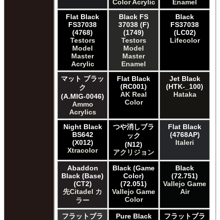
Color Acrylic
Enamel
Flat Black
Black FS
Black
FS37038
37038 (F)
FS37038
(4768)
(1749)
(LC02)
Testors
Testors
Lifecolor
Model
Model
Master
Master
Acrylic
Enamel
マット ブラッ
Flat Black
Jet Black
(RC001)
(HTK-_100)
ク
AK Real
Hataka
(A.MIG-0046)
Color
Ammo
Acrylics
Night Black
つや消しブラ
Flat Black
BS642
(4768AP)
ック
(X012)
Italeri
(N12)
Xtracolor
アクリジョン
Abaddon
Black (Game
Black
Black (Base)
Color)
(72.751)
(CT2)
(72.051)
Vallejo Game
先Citadel カ
Vallejo Game
Air
Color
ラー
フラットブラ
Pure Black
フラットブラ