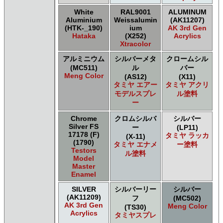
White
RAL9001
ALUMINUM
Aluminium
Weissalumin
(AK11207)
(HTK-_190)
ium
AK 3rd Gen
Hataka
(X252)
Acrylics
Xtracolor
アルミニウム
シルバーメタ
クロームシル
(MC511)
ル
バー
Meng Color
(AS12)
(X11)
タミヤ エアー
タミヤ アクリ
モデルスプレ
ル塗料
ー
Chrome
クロムシルバ
シルバー
Silver FS
ー
(LP11)
17178 (F)
タミヤ ラッカ
(X-11)
(1790)
タミヤ エナメ
ー塗料
Testors
ル塗料
Model
Master
Enamel
SILVER
シルバーリー
シルバー
(AK11209)
フ
(MC502)
AK 3rd Gen
Meng Color
(TS30)
Acrylics
タミヤスプレ