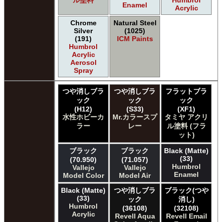
ル塗料
Humbrol
Enamel
Acrylic
Chrome
Natural Steel
Silver
(1025)
(191)
ICM Paints
Humbrol
Acrylic
Aerosol
Spray
つや消しブラ
つや消しブラ
フラットブラ
ック
ック
ック
(H12)
(S33)
(XF1)
水性ホビーカ
Mr.カラースプ
タミヤ アクリ
ラー
レー
ル塗料 (フラ
ット)
ブラック
ブラック
Black (Matte)
(33)
(70.950)
(71.057)
Humbrol
Vallejo
Vallejo
Enamel
Model Color
Model Air
Black (Matte)
つや消しブラ
ブラック(つや
(33)
ック
消し)
Humbrol
(36108)
(32108)
Acrylic
Revell Aqua
Revell Email