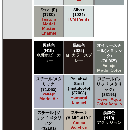
ー
Steel (F)
Silver
(1780)
(1024)
Testors
ICM Paints
Model
Master
Enamel
黒鉄色
黒鉄色
オイリースチ
(H18)
(S28)
ール(メタリッ
水性ホビーカ
Mr.カラースプ
ク)
ラー
レー
(70.865)
Vallejo
Model Color
スチール(メタ
Polished
スチール (ソ
Steel
リック)
リッド メタリ
(metalcote)
(71.065)
ック)
(27003)
Vallejo
(36191)
Humbrol
Model Air
Revell Aqua
Enamel
Color Acrylic
スチール (ソ
スチール
黒鉄色
リッド メタリ
(A.MIG-0191)
(N18)
Ammo
アクリジョン
ック)
Acrylics
(32191)