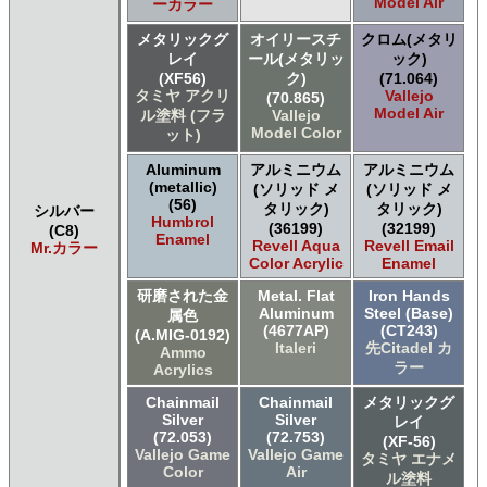
Model Air
ーカラー
The Army Painter Warpaints Air
The Army Painter Warpaints Fanatic
メタリックグ
オイリースチ
クロム(メタリ
The Scale Modellers Supply Master Series Paints Bones
レイ
ール(メタリッ
ック)
The Scale Modellers Supply SMS
(XF56)
ク)
(71.064)
タミヤ アクリ
Vallejo
(70.865)
Xtracolor Xtracolor
Model Air
ル塗料 (フラ
Vallejo
ガイアノーツ ガイア エナメル カラー
Model Color
ット)
ガイアノーツ ガイアカラー
タミヤ タミヤ アクリル塗料
Aluminum
アルミニウム
アルミニウム
(metallic)
タミヤ タミヤ アクリル塗料 (フラット)
(ソリッド メ
(ソリッド メ
(56)
タリック)
タリック)
シルバー
タミヤ タミヤ エアーモデルスプレー
Humbrol
(36199)
(32199)
(C8)
タミヤ タミヤ エナメル塗料
Enamel
Revell Aqua
Revell Email
Mr.カラー
タミヤ タミヤ トップコート/サーフェイサー/プライマー
Color Acrylic
Enamel
タミヤ タミヤ ラッカー塗料
研磨された金
Metal. Flat
Iron Hands
タミヤ タミヤスプレー
Aluminum
Steel (Base)
属色
タミヤ タミヤスプレー
(4677AP)
(CT243)
(A.MIG-0192)
Italeri
先Citadel カ
タミヤ タミヤスプレーAS
Ammo
ラー
Acrylics
ＧＳＩクレオス Master Series Paints Pathfinder
ＧＳＩクレオス Mr.カラー
Chainmail
Chainmail
メタリックグ
ＧＳＩクレオス Mr.カラー GX
Silver
Silver
レイ
(72.053)
(72.753)
ＧＳＩクレオス Mr.カラー 色ノ源
(XF-56)
Vallejo Game
Vallejo Game
タミヤ エナメ
ＧＳＩクレオス Mr.カラー スーパーメタリック
Color
Air
ル塗料
ＧＳＩクレオス Mr.カラー スーパーメタリック 2