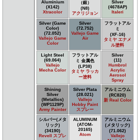
Games Workshop Limited Citadelカラー
Aluminium
Silver
（銀）
Games Workshop Limited 先Citadel カラー
(X142)
(4678AP)
(N8)
Xtracolor
Italeri
HATAKA HOBBY Hataka
アクリジョン
Humbrol - Hornby Hobbies Humbrol Acrylic
Silver (Game
Silver
フラットアル
Humbrol of Hornby Hobbies Humbrol Enamel
Color)
(72.752)
ミ
ICM ICM Paints
(72.052)
Vallejo Game
(XF-16)
Italeri Italeri
Vallejo Game
Air
タミヤ エナメ
Color
Lifecolor Lifecolor
ル塗料
Meng Meng Color
Light Steel
フラットアル
Silver
Mig Jimenez Ammo Acrylics
(69.064)
(11)
ミ 金属色
Mig Jimenez Atom
Vallejo
Humbrol
(LP38)
Mission Models Mission Models
Mecha Color
Acrylic
タミヤ ラッカ
Aerosol
Mr. Paint MRP Mr Paint Products
ー塗料
Spray
Repear Miniatures Master Series
Revell of Germany Revell Aqua Color Acrylic
Shining
Silver Plata
アルミニウム
Revell of Germany Revell Email Enamel
Silver
(28.021)
(RC820)
(Metallics)
Vallejo
新 Real Color
Revell of Germany Revell スプレーカラー
(WP1129P)
Hobby Paint
Testors of Rust-Oleum Group Testors Model Master
Army Painter
スプレー
Acrylic
Testors of Rust-Oleum Group Testors Model Master
シルバー(メタ
ALUMINUM
アルミニウム
(ATOM-
Enamel
リック)
(メタリック)
20165)
(34190)
(71.062)
The Army Painter Army Painter
Atom
Revell スプレ
Vallejo
The Army Painter Speedpaint