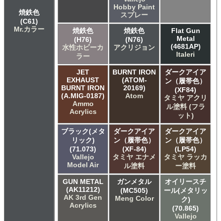
Hobby Paint
焼鉄色
スプレー
(C61)
Mr.カラー
焼鉄色
焼鉄色
Flat Gun
Metal
(H76)
(N76)
(4681AP)
水性ホビーカ
アクリジョン
Italeri
ラー
JET
BURNT IRON
ダークアイア
EXHAUST
(ATOM-
ン（履帯色）
BURNT IRON
20169)
(XF84)
(A.MIG-0187)
Atom
タミヤ アクリ
Ammo
ル塗料 (フラ
Acrylics
ット)
ブラック(メタ
ダークアイア
ダークアイア
リック)
ン（履帯色）
ン（履帯色）
(71.073)
(XF-84)
(LP54)
Vallejo
タミヤ エナメ
タミヤ ラッカ
Model Air
ル塗料
ー塗料
GUN METAL
ガンメタル
オイリースチ
(AK11212)
(MC505)
ール(メタリッ
AK 3rd Gen
Meng Color
ク)
Acrylics
(70.865)
Vallejo