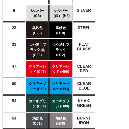
8
SILVER
シルバー
シルバー
(C8)
（銀） (H8)
28
STEEL
黒鉄色
黒鉄色
(C28)
(H18)
33
FLAT
つや消しブ
つや消しブ
BLACK
ラック 黒
ラック
(C33)
(H12)
47
CLEAR
クリアーレ
クリアーレ
RED
ッド (C47)
ッド (H90)
50
CLEAR
クリアーブ
クリアーブ
BLUE
ルー (C50)
ルー (H93)
54
KHAKI
カーキグリ
カーキグリ
GREEN
ーン (C54)
ーン (H80)
61
BURNT
焼鉄色
焼鉄色
IRON
(C61)
(H76)