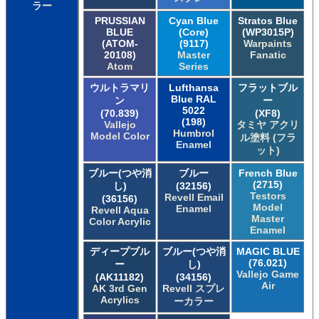
ラー
PRUSSIAN
Cyan Blue
Stratos Blue
BLUE
(Core)
(WP3015P)
(ATOM-
(9117)
Warpaints
20108)
Master
Fanatic
Atom
Series
ウルトラマリ
Lufthansa
フラットブル
Blue RAL
ン
ー
5022
(70.839)
(XF8)
(198)
Vallejo
タミヤ アクリ
Humbrol
Model Color
ル塗料 (フラ
Enamel
ット)
ブルー(つや消
ブルー
French Blue
(2715)
し)
(32156)
Testors
Revell Email
(36156)
Model
Enamel
Revell Aqua
Master
Color Acrylic
Enamel
ディープブル
ブルー(つや消
MAGIC BLUE
(76.021)
ー
し)
Vallejo Game
(AK11182)
(34156)
Air
AK 3rd Gen
Revell スプレ
Acrylics
ーカラー