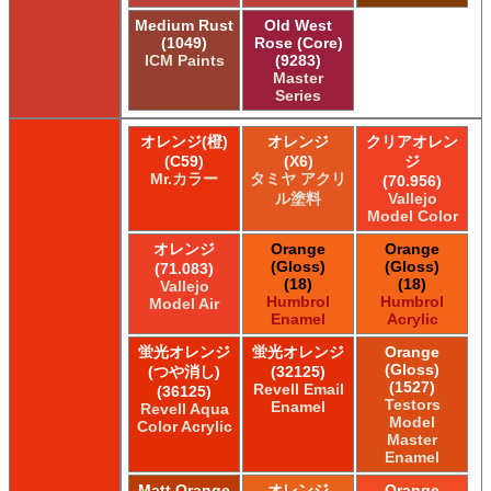
Medium Rust
Old West
(1049)
Rose (Core)
ICM Paints
(9283)
Master
Series
オレンジ(橙)
オレンジ
クリアオレン
(C59)
(X6)
ジ
Mr.カラー
タミヤ アクリ
(70.956)
ル塗料
Vallejo
Model Color
オレンジ
Orange
Orange
(Gloss)
(Gloss)
(71.083)
(18)
(18)
Vallejo
Humbrol
Humbrol
Model Air
Enamel
Acrylic
蛍光オレンジ
蛍光オレンジ
Orange
(Gloss)
(つや消し)
(32125)
(1527)
Revell Email
(36125)
Testors
Enamel
Revell Aqua
Model
Color Acrylic
Master
Enamel
Matt Orange
オレンジ
Orange