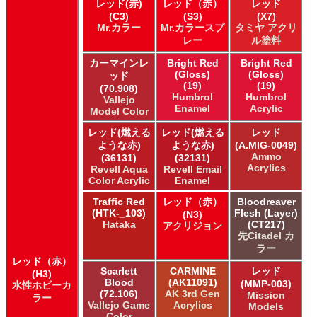
レッド(赤)
レッド（赤）
レッド
ＧＳＩクレオス Mr.カラースプレー
(C3)
(S3)
(X7)
ＧＳＩクレオス Mr.クリアカラーGX
Mr.カラー
Mr.カラースプ
タミヤ アクリ
ＧＳＩクレオス Mr.クリスタルカラー
レー
ル塗料
ＧＳＩクレオス Mr.サーフェイサー/プライマー
カーマインレ
Bright Red
Bright Red
ＧＳＩクレオス Mr.トップコート
(Gloss)
(Gloss)
ッド
ＧＳＩクレオス Mr.メタリックカラーGX
(19)
(19)
(70.908)
Humbrol
Humbrol
ＧＳＩクレオス Mr.メタルカラー
Vallejo
Enamel
Acrylic
Model Color
ＧＳＩクレオス アクリジョン
ＧＳＩクレオス ガンダムカラー
レッド(燃える
レッド(燃える
レッド
ＧＳＩクレオス ガンダムカラー
ような赤)
ような赤)
(A.MIG-0049)
Ammo
ＧＳＩクレオス ガンダムカラースプレー
(36131)
(32131)
Acrylics
Revell Aqua
Revell Email
ＧＳＩクレオス ガンダムカラースプレー
Color Acrylic
Enamel
ＧＳＩクレオス ガンダムマーカー
Traffic Red
レッド（赤）
Bloodreaver
ＧＳＩクレオス 水性ホビーカラー
(HTK-_103)
Flesh (Layer)
(N3)
Hataka
(CT217)
アクリジョン
先Citadel カ
ラー
レッド（赤）
Scarlett
CARMINE
レッド
(H3)
Blood
(AK11091)
(MMP-003)
水性ホビーカ
(72.106)
AK 3rd Gen
Mission
ラー
Vallejo Game
Acrylics
Models
Color