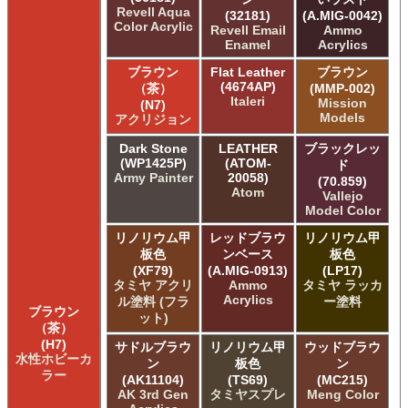
Revell Aqua
(32181)
(A.MIG-0042)
Color Acrylic
Revell Email
Ammo
Enamel
Acrylics
ブラウン
Flat Leather
ブラウン
(4674AP)
（茶）
(MMP-002)
Italeri
Mission
(N7)
Models
アクリジョン
Dark Stone
LEATHER
ブラックレッ
(WP1425P)
(ATOM-
ド
Army Painter
20058)
(70.859)
Atom
Vallejo
Model Color
リノリウム甲
レッドブラウ
リノリウム甲
板色
ンベース
板色
(XF79)
(A.MIG-0913)
(LP17)
タミヤ アクリ
Ammo
タミヤ ラッカ
Acrylics
ル塗料 (フラ
ー塗料
ブラウン
ット)
（茶）
(H7)
サドルブラウ
リノリウム甲
ウッドブラウ
水性ホビーカ
ン
板色
ン
ラー
(AK11104)
(TS69)
(MC215)
AK 3rd Gen
タミヤスプレ
Meng Color