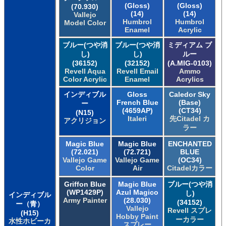
(Gloss)
(Gloss)
(70.930)
(14)
(14)
Vallejo
Humbrol
Humbrol
Model Color
Enamel
Acrylic
ブルー(つや消
ブルー(つや消
ミディアム ブ
し)
し)
ルー
(36152)
(32152)
(A.MIG-0103)
Revell Aqua
Revell Email
Ammo
Color Acrylic
Enamel
Acrylics
インディブル
Gloss
Caledor Sky
French Blue
(Base)
ー
(4659AP)
(CT34)
(N15)
Italeri
先Citadel カ
アクリジョン
ラー
Magic Blue
Magic Blue
ENCHANTED
(72.021)
(72.721)
BLUE
Vallejo Game
Vallejo Game
(OC34)
Color
Air
Citadelカラー
Griffon Blue
Magic Blue
ブルー(つや消
(WP1429P)
Azul Magico
し)
インディブル
Army Painter
(28.030)
(34152)
ー（青）
Vallejo
Revell スプレ
(H15)
Hobby Paint
ーカラー
水性ホビーカ
スプレー