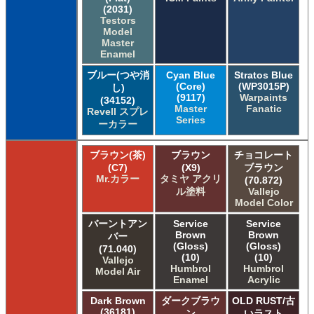
(2031)
Testors
Model
Master
Enamel
ブルー(つや消
Cyan Blue
Stratos Blue
(Core)
(WP3015P)
し)
(9117)
Warpaints
(34152)
Master
Fanatic
Revell スプレ
Series
ーカラー
ブラウン(茶)
ブラウン
チョコレート
(C7)
(X9)
ブラウン
Mr.カラー
タミヤ アクリ
(70.872)
ル塗料
Vallejo
Model Color
バーントアン
Service
Service
Brown
Brown
バー
(Gloss)
(Gloss)
(71.040)
(10)
(10)
Vallejo
Humbrol
Humbrol
Model Air
Enamel
Acrylic
Dark Brown
ダークブラウ
OLD RUST/古
(36181)
ン
いラスト