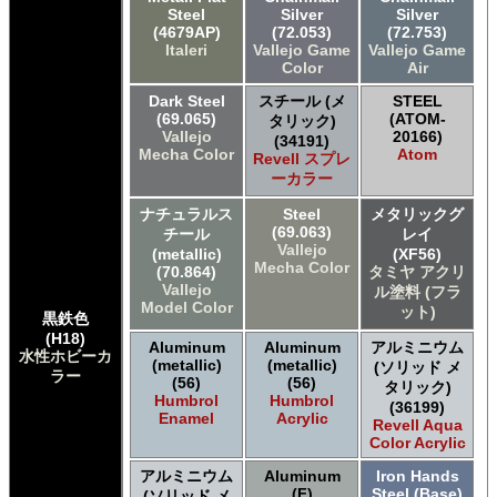
Steel
Silver
Silver
(4679AP)
(72.053)
(72.753)
Italeri
Vallejo Game
Vallejo Game
Color
Air
Dark Steel
スチール (メ
STEEL
(69.065)
(ATOM-
タリック)
Vallejo
20166)
(34191)
Mecha Color
Atom
Revell スプレ
ーカラー
ナチュラルス
Steel
メタリックグ
(69.063)
チール
レイ
Vallejo
(metallic)
(XF56)
Mecha Color
(70.864)
タミヤ アクリ
Vallejo
ル塗料 (フラ
Model Color
ット)
黒鉄色
(H18)
Aluminum
Aluminum
アルミニウム
水性ホビーカ
(metallic)
(metallic)
(ソリッド メ
ラー
(56)
(56)
タリック)
Humbrol
Humbrol
(36199)
Enamel
Acrylic
Revell Aqua
Color Acrylic
アルミニウム
Aluminum
Iron Hands
(F)
Steel (Base)
(ソリッド メ