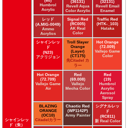
(60)
(36131)
(32131)
Humbrol
Revell Aqua
Revell Email
Acrylic
Color Acrylic
Enamel
レッド
Signal Red
Traffic Red
(RC005)
(HTK-_103)
(A.MIG-0049)
AK Real
Hataka
Ammo
Color
Acrylics
シャインレッ
Troll Slayer
Hot Orange
Orange
(72.009)
ド
(Layer)
Vallejo Game
(N23)
(CT175)
Color
アクリジョン
先Citadel カ
ラー
Hot Orange
Red
Red
(72.709)
(69.008)
(19)
Vallejo Game
Vallejo
Humbrol
Air
Mecha Color
Acrylic
Aerosol
Spray
BLAZING
Chaotic Red
シグナルレッ
ORANGE
(WP1142P)
ド
(OC10)
Army Painter
(RC811)
シャインレッ
Citadelカラー
新 Real Color
ド（朱）