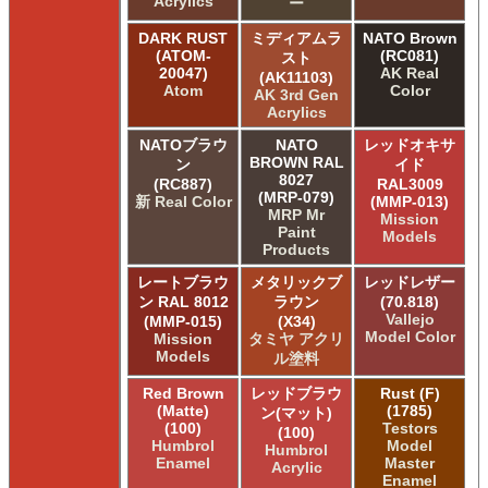
Acrylics
ー
DARK RUST
ミディアムラ
NATO Brown
(ATOM-
(RC081)
スト
20047)
AK Real
(AK11103)
Atom
Color
AK 3rd Gen
Acrylics
NATOブラウ
NATO
レッドオキサ
BROWN RAL
ン
イド
8027
(RC887)
RAL3009
(MRP-079)
新 Real Color
(MMP-013)
MRP Mr
Mission
Paint
Models
Products
レートブラウ
メタリックブ
レッドレザー
ン RAL 8012
ラウン
(70.818)
Vallejo
(MMP-015)
(X34)
Model Color
Mission
タミヤ アクリ
Models
ル塗料
Red Brown
レッドブラウ
Rust (F)
(Matte)
(1785)
ン(マット)
(100)
Testors
(100)
Humbrol
Model
Humbrol
Enamel
Master
Acrylic
Enamel