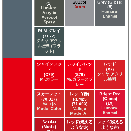
20135)
Grey (Gloss)
(1)
Atom
(5)
Humbrol
Humbrol
Acrylic
Enamel
Aerosol
Spray
RLM グレイ
(XF22)
タミヤ アクリ
ル塗料 (フラ
ット)
シャインレッ
シャインレッ
レッド
ド
ド
(X7)
タミヤ アクリ
(C79)
(S79)
Mr.カラー
Mr.カラースプ
ル塗料
レー
スカーレット
レッド(赤)
Bright Red
(Gloss)
(70.817)
RLM23
(19)
Vallejo
(71.003)
Humbrol
Model Color
Vallejo
Enamel
Model Air
Scarlet
レッド(燃える
レッド(燃える
(Matte)
ような赤)
ような赤)