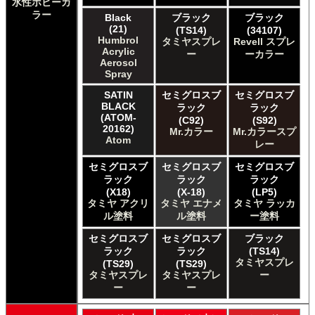
水性ホビーカ
The Army Painter Warpaints Air
ラー
The Army Painter Warpaints Fanatic
Black
ブラック
ブラック
(21)
(TS14)
(34107)
The Scale Modellers Supply Master Series Paints Bones
Humbrol
タミヤスプレ
Revell スプレ
The Scale Modellers Supply SMS
Acrylic
ー
ーカラー
Xtracolor Xtracolor
Aerosol
ガイアノーツ ガイア エナメル カラー
Spray
ガイアノーツ ガイアカラー
SATIN
セミグロスブ
セミグロスブ
タミヤ タミヤ アクリル塗料
BLACK
ラック
ラック
タミヤ タミヤ アクリル塗料 (フラット)
(ATOM-
(C92)
(S92)
20162)
Mr.カラー
Mr.カラースプ
タミヤ タミヤ エアーモデルスプレー
Atom
レー
タミヤ タミヤ エナメル塗料
タミヤ タミヤ トップコート/サーフェイサー/プライマー
セミグロスブ
セミグロスブ
セミグロスブ
タミヤ タミヤ ラッカー塗料
ラック
ラック
ラック
タミヤ タミヤスプレー
(X18)
(X-18)
(LP5)
タミヤ アクリ
タミヤ エナメ
タミヤ ラッカ
タミヤ タミヤスプレー
ル塗料
ル塗料
ー塗料
タミヤ タミヤスプレーAS
ＧＳＩクレオス Master Series Paints Pathfinder
セミグロスブ
セミグロスブ
ブラック
ＧＳＩクレオス Mr.カラー
ラック
ラック
(TS14)
タミヤスプレ
(TS29)
(TS29)
ＧＳＩクレオス Mr.カラー GX
タミヤスプレ
タミヤスプレ
ー
ＧＳＩクレオス Mr.カラー 色ノ源
ー
ー
ＧＳＩクレオス Mr.カラー スーパーメタリック
ＧＳＩクレオス Mr.カラー スーパーメタリック 2