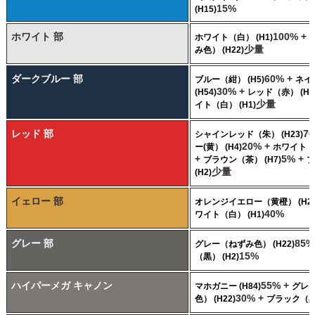
15%
(H15)
ホワイト 部
100% +
ホワイト（白） (H1)
少量
み色） (H22)
ダークブルー 部
60% +
ブルー（紺） (H5)
ネイ
30% +
(H54)
レッド（赤） (H3
少量
イト（白） (H1)
レッド 部
7
シャインレッド（朱） (H23)
20% +
ー(黄） (H4)
ホワイト（白
+
5% +
ブラウン（茶） (H7)
ブ
少量
(H2)
イェロー 部
オレンジイエロー（黄橙） (H24
40%
ワイト（白） (H1)
グレー 部
85%
グレー（ねずみ色） (H22)
15%
（黒） (H2)
ハイパーメガ キャノン
55% +
マホガニー (H84)
グレ
30% +
色） (H22)
ブラック（黒）