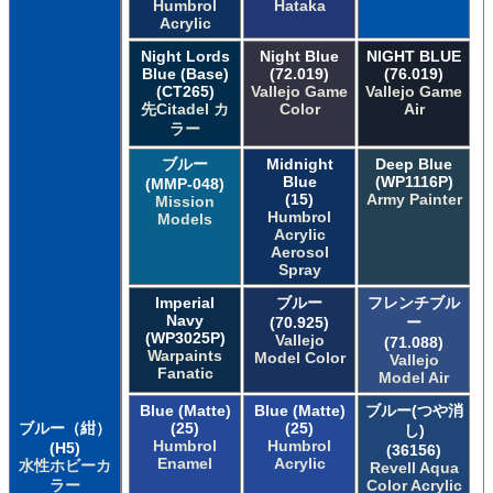
Humbrol
Hataka
Acrylic
Night Lords
Night Blue
NIGHT BLUE
Blue (Base)
(72.019)
(76.019)
(CT265)
Vallejo Game
Vallejo Game
先Citadel カ
Color
Air
ラー
ブルー
Midnight
Deep Blue
Blue
(WP1116P)
(MMP-048)
(15)
Army Painter
Mission
Humbrol
Models
Acrylic
Aerosol
Spray
Imperial
ブルー
フレンチブル
Navy
(70.925)
ー
(WP3025P)
Vallejo
(71.088)
Warpaints
Model Color
Vallejo
Fanatic
Model Air
Blue (Matte)
Blue (Matte)
ブルー(つや消
ブルー（紺）
(25)
(25)
し)
Humbrol
Humbrol
(H5)
(36156)
Enamel
Acrylic
水性ホビーカ
Revell Aqua
ラー
Color Acrylic