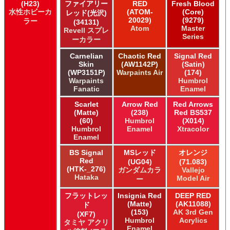
(H23)
ファイアリー
RED
Fresh Blood
水性ホビーカ
(ATOM-
(Core)
レッド(光沢)
20029)
(9279)
ラー
(34131)
Atom
Master
Revell スプレ
Series
ーカラー
Carnelian
Chaotic Red
Signal Red
Skin
(AW1142P)
(Satin)
(WP3151P)
Warpaints Air
(174)
Warpaints
Humbrol
Fanatic
Enamel
Scarlet
Arrow Red
Red Arrows
(Matte)
(238)
Red BS537
(60)
Humbrol
(X014)
Humbrol
Enamel
Xtracolor
Enamel
BS Signal
MSレッド
オレンジ
Red
(UG04)
(71.083)
(HTK-_276)
ガンダムカラ
Vallejo
Hataka
Model Air
ー
フラットレッ
Insignia Red
DEEP RED
(Matte)
(AK11088)
ド
(153)
AK 3rd Gen
(XF7)
Humbrol
Acrylics
タミヤ アクリ
Enamel