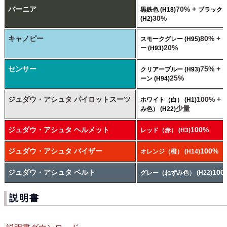
バーニア
70% +
黒鉄色 (H18)
ブラック
30%
(H2)
キャノピー
80% +
スモークグレー (H95)
20%
ー (H93)
センサー
75% +
クリアーブルー (H93)
25%
ーン (H94)
ジュダウ・アシュタ パイロットスーツ
100% +
ホワイト（白） (H1)
少量
み色） (H22)
ジュダウ・アシュタ ヘルメット
100%
レッド（赤） (H3)
ジュダウ・アシュタ バイザー
100%
オレンジ（橙） (H14)
ジュダウ・アシュタ ベルト
100
グレー（ねずみ色） (H22)
説明書