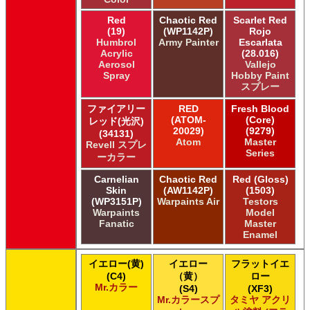
Red
Chaotic Red
Scarlet Red
(19)
(WP1142P)
Rojo
Humbrol
Army Painter
Escarlata
Acrylic
(28.016)
Aerosol
Vallejo
Spray
Hobby Paint
スプレー
ファイアリー
RED
Fresh Blood
(ATOM-
(Core)
レッド(光沢)
20029)
(9279)
(34131)
Atom
Master
Revell スプレ
Series
ーカラー
Carnelian
Chaotic Red
Red (Gloss)
Skin
(AW1142P)
(1503)
(WP3151P)
Warpaints Air
Testors
Warpaints
Model
Fanatic
Master
Enamel
イエロー(黄)
イエロー
フラットイエ
(C4)
（黄）
ロー
Mr.カラー
(S4)
(XF3)
Mr.カラースプ
タミヤ アクリ