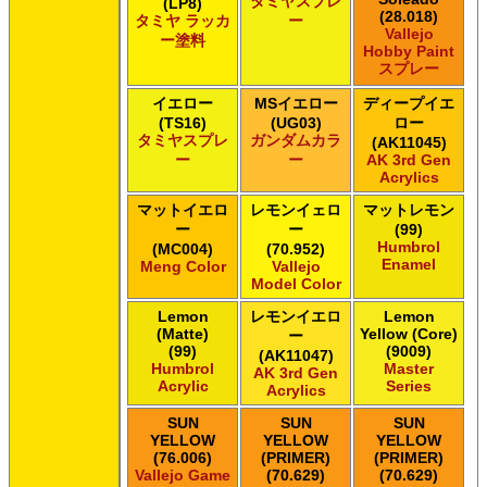
タミヤスプレ
(LP8)
(28.018)
タミヤ ラッカ
ー
Vallejo
ー塗料
Hobby Paint
スプレー
イエロー
MSイエロー
ディープイエ
(TS16)
(UG03)
ロー
タミヤスプレ
ガンダムカラ
(AK11045)
ー
ー
AK 3rd Gen
Acrylics
マットイエロ
レモンイェロ
マットレモン
ー
ー
(99)
Humbrol
(MC004)
(70.952)
Enamel
Meng Color
Vallejo
Model Color
Lemon
レモンイエロ
Lemon
(Matte)
Yellow (Core)
ー
(99)
(9009)
(AK11047)
Humbrol
Master
AK 3rd Gen
Acrylic
Series
Acrylics
SUN
SUN
SUN
YELLOW
YELLOW
YELLOW
(76.006)
(PRIMER)
(PRIMER)
Vallejo Game
(70.629)
(70.629)