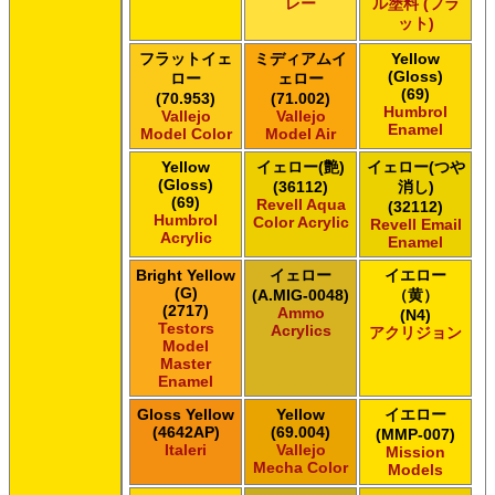
レー
ル塗料 (フラ
ット)
フラットイェ
ミディアムイ
Yellow
(Gloss)
ロー
ェロー
(69)
(70.953)
(71.002)
Humbrol
Vallejo
Vallejo
Enamel
Model Color
Model Air
Yellow
イェロー(艶)
イェロー(つや
(Gloss)
(36112)
消し)
(69)
Revell Aqua
(32112)
Humbrol
Color Acrylic
Revell Email
Acrylic
Enamel
Bright Yellow
イェロー
イエロー
(G)
(A.MIG-0048)
（黄）
(2717)
Ammo
(N4)
Testors
Acrylics
アクリジョン
Model
Master
Enamel
Gloss Yellow
Yellow
イエロー
(4642AP)
(69.004)
(MMP-007)
Italeri
Vallejo
Mission
Mecha Color
Models