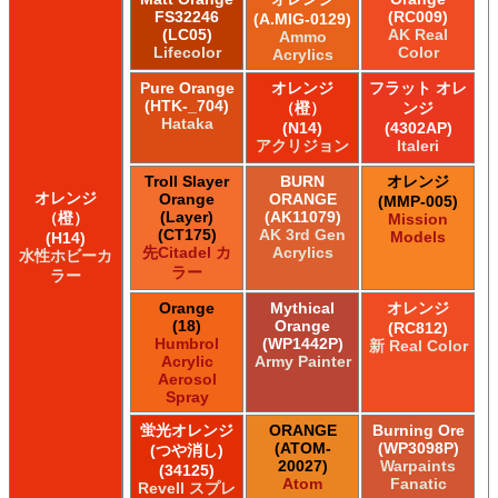
FS32246
(RC009)
(A.MIG-0129)
(LC05)
AK Real
Ammo
Lifecolor
Color
Acrylics
Pure Orange
オレンジ
フラット オレ
(HTK-_704)
（橙）
ンジ
Hataka
(N14)
(4302AP)
アクリジョン
Italeri
Troll Slayer
BURN
オレンジ
オレンジ
Orange
ORANGE
(MMP-005)
(Layer)
(AK11079)
（橙）
Mission
(CT175)
AK 3rd Gen
Models
(H14)
先Citadel カ
Acrylics
水性ホビーカ
ラー
ラー
Orange
Mythical
オレンジ
(18)
Orange
(RC812)
Humbrol
(WP1442P)
新 Real Color
Acrylic
Army Painter
Aerosol
Spray
蛍光オレンジ
ORANGE
Burning Ore
(ATOM-
(WP3098P)
(つや消し)
20027)
Warpaints
(34125)
Atom
Fanatic
Revell スプレ