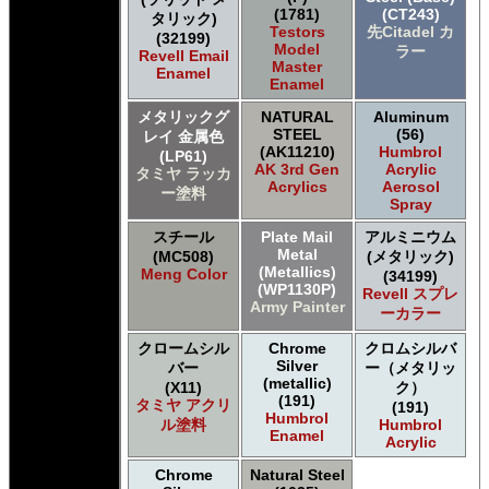
(1781)
(CT243)
タリック)
Testors
先Citadel カ
(32199)
Model
ラー
Revell Email
Master
Enamel
Enamel
メタリックグ
NATURAL
Aluminum
STEEL
(56)
レイ 金属色
(AK11210)
Humbrol
(LP61)
AK 3rd Gen
Acrylic
タミヤ ラッカ
Acrylics
Aerosol
ー塗料
Spray
スチール
Plate Mail
アルミニウム
Metal
(MC508)
(メタリック)
(Metallics)
Meng Color
(34199)
(WP1130P)
Revell スプレ
Army Painter
ーカラー
クロームシル
Chrome
クロムシルバ
Silver
バー
ー（メタリッ
(metallic)
(X11)
ク）
(191)
タミヤ アクリ
(191)
Humbrol
ル塗料
Humbrol
Enamel
Acrylic
Chrome
Natural Steel