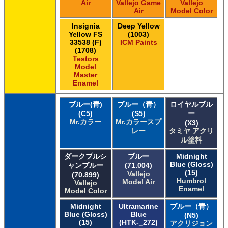
Air
Vallejo Game
Vallejo
Air
Model Color
Insignia
Deep Yellow
Yellow FS
(1003)
33538 (F)
ICM Paints
(1708)
Testors
Model
Master
Enamel
ブルー(青)
ブルー（青）
ロイヤルブル
(C5)
(S5)
ー
Mr.カラー
Mr.カラースプ
(X3)
レー
タミヤ アクリ
ル塗料
ダークプルシ
ブルー
Midnight
Blue (Gloss)
ャンブルー
(71.004)
(15)
Vallejo
(70.899)
Humbrol
Model Air
Vallejo
Enamel
Model Color
Midnight
Ultramarine
ブルー（青）
Blue (Gloss)
Blue
(N5)
(15)
(HTK-_272)
アクリジョン