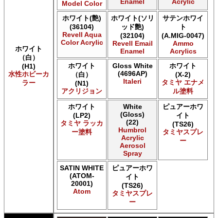
Enamel
Acrylic
Model Color
AK INTERACTIVE 新 Real Color
ホワイト(艶)
ホワイト(ソリ
サテンホワイ
ALCLAD II ALCLAD II
(36104)
ッド艶)
ト
Acrylicos Vallejo Vallejo Diorama FX
Revell Aqua
(32104)
(A.MIG-0047)
Acrylicos Vallejo Vallejo Game Air
Color Acrylic
Revell Email
Ammo
Acrylicos Vallejo Vallejo Game Color
ホワイト
Enamel
Acrylics
（白）
Acrylicos Vallejo Vallejo Hobby Paint スプレー
ホワイト
Gloss White
ホワイト
(H1)
Acrylicos Vallejo Vallejo Liquid Gold
(4696AP)
水性ホビーカ
（白）
(X-2)
Acrylicos Vallejo Vallejo Mecha Color
Italeri
タミヤ エナメ
ラー
(N1)
Acrylicos Vallejo Vallejo Metal Color
アクリジョン
ル塗料
Acrylicos Vallejo Vallejo Model Air
Acrylicos Vallejo Vallejo Model Color
ホワイト
White
ピュアーホワ
(Gloss)
(LP2)
イト
Acrylicos Vallejo Vallejo Panzer Aces
(22)
タミヤ ラッカ
(TS26)
Acrylicos Vallejo Vallejo Pigment FX
Humbrol
ー塗料
タミヤスプレ
Acrylicos Vallejo Vallejo Premium カラー
Acrylic
ー
Aerosol
Acrylicos Vallejo Vallejo Wash FX
Spray
Acrylicos Vallejo Vallejo Weathering FX
Acrylicos Vallejo Vallejo Xpress カラー
SATIN WHITE
ピュアーホワ
E7 Paints E7 Paints
(ATOM-
イト
20001)
E7 Paints Humbrol Acrylic Aerosol Spray
(TS26)
Atom
タミヤスプレ
Games Workshop Limited Citadel Air
ー
Games Workshop Limited Citadel Spray
Games Workshop Limited Citadelカラー