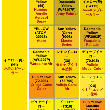
Yellow
Daemonic
イェロー(艶)
(69)
Yellow
(34112)
Humbrol
(WP1107P)
Revell スプレ
Acrylic
Army Painter
ーカラー
Aerosol
Spray
YELLOW
Sun Yellow
Daemonic
(ATOM-
(Core)
Yellow
20018)
(9008)
(WP3093P)
Atom
Master
Warpaints
Series
Fanatic
Daemonic
レモンイエロ
ディープイェ
Yellow
ー
ロー
(AW1107P)
イエロー(黄）
(X8)
(70.915)
Warpaints Air
(H4)
タミヤ アクリ
Vallejo
水性ホビーカ
Model Color
ル塗料
ラー
Sun Yellow
Sun Yellow
レモンイエロ
(72.006)
(72.706)
ー
Vallejo Game
Vallejo Game
(X-8)
Color
Air
タミヤ エナメ
ル塗料
ピュアーイエ
イエロー
Sun Yellow
Amarillo
ロー
(TS16)
Soleado