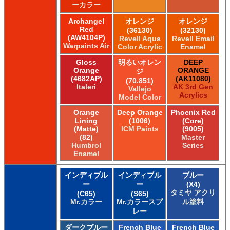
ーカラー
Archangel
オレンジ
オレンジ
Red
(36130)
(32130)
(AW4104P)
Revell Aqua
Revell Email
Warpaints Air
Color Acrylic
Enamel
Gloss
明るいオレン
DEEP
Orange
ORANGE
ジ
(4682AP)
(AK11080)
(70.851)
Italeri
AK 3rd Gen
Vallejo
Acrylics
Model Color
Orange
Deep Orange
Phoenix Red
Lining
(1006)
(Core)
(Matte)
ICM Paints
(9005)
(82)
Master
Humbrol
Series
Enamel
インディブル
インディブル
ブルー
ー
ー
(X4)
タミヤ アクリ
(C65)
(S65)
Mr.カラー
Mr.カラースプ
ル塗料
レー
ダークブルー
French Blue
French Blue