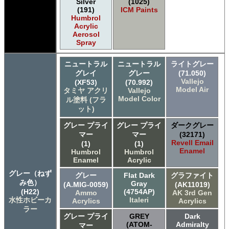
Silver
(1025)
(191)
ICM Paints
Humbrol
Acrylic
Aerosol
Spray
ニュートラル
ニュートラル
ライトグレー
グレイ
グレー
(71.050)
Vallejo
(XF53)
(70.992)
Model Air
タミヤ アクリ
Vallejo
Model Color
ル塗料 (フラ
ット)
グレー プライ
グレー プライ
ダークグレー
マー
マー
(32171)
Revell Email
(1)
(1)
Enamel
Humbrol
Humbrol
Enamel
Acrylic
グレー（ねず
グレー
Flat Dark
グラファイト
み色）
Gray
(A.MIG-0059)
(AK11019)
(H22)
(4754AP)
Ammo
AK 3rd Gen
水性ホビーカ
Italeri
Acrylics
Acrylics
ラー
グレー プライ
GREY
Dark
(ATOM-
Admiralty
マー