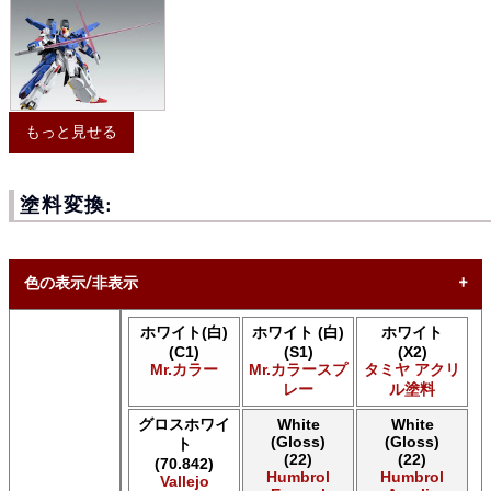
もっと見せる
塗料変換:
色の表示/非表示
ホワイト(白)
ホワイト (白)
ホワイト
* ボックスをオン/オフにして、同等の色を見つけやすくしま
(C1)
(S1)
(X2)
す。
Mr.カラー
Mr.カラースプ
タミヤ アクリ
レー
ル塗料
Uncheck ALL
AK INTERACTIVE AK 3rd Gen Acrylics
グロスホワイ
White
White
(Gloss)
(Gloss)
AK INTERACTIVE AK Acrylics
ト
(22)
(22)
(70.842)
AK INTERACTIVE AK Extreme Metal
Humbrol
Humbrol
Vallejo
AK INTERACTIVE AK Real Color