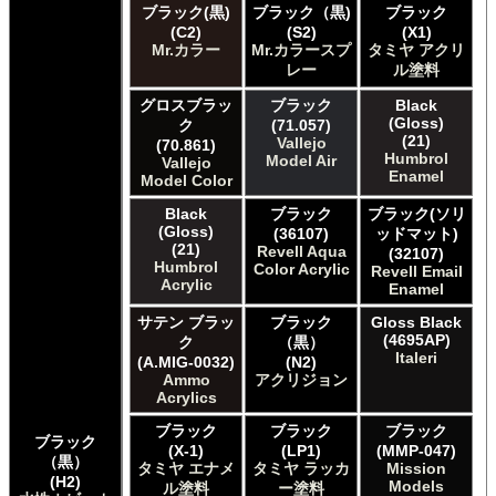
ブラック(黒)
ブラック（黒)
ブラック
Games Workshop Limited 先Citadel カラー
(C2)
(S2)
(X1)
HATAKA HOBBY Hataka
Mr.カラー
Mr.カラースプ
タミヤ アクリ
Humbrol - Hornby Hobbies Humbrol Acrylic
レー
ル塗料
Humbrol of Hornby Hobbies Humbrol Enamel
ICM ICM Paints
グロスブラッ
ブラック
Black
(Gloss)
ク
(71.057)
Italeri Italeri
(21)
Vallejo
(70.861)
Lifecolor Lifecolor
Humbrol
Model Air
Vallejo
Meng Meng Color
Enamel
Model Color
Mig Jimenez Ammo Acrylics
Black
ブラック
ブラック(ソリ
Mig Jimenez Atom
(Gloss)
(36107)
ッドマット)
Mission Models Mission Models
(21)
Revell Aqua
(32107)
Mr. Paint MRP Mr Paint Products
Humbrol
Color Acrylic
Revell Email
Repear Miniatures Master Series
Acrylic
Enamel
Revell of Germany Revell Aqua Color Acrylic
サテン ブラッ
ブラック
Gloss Black
Revell of Germany Revell Email Enamel
(4695AP)
ク
（黒）
Revell of Germany Revell スプレーカラー
Italeri
(A.MIG-0032)
(N2)
Testors of Rust-Oleum Group Testors Model Master
Ammo
アクリジョン
Acrylic
Acrylics
Testors of Rust-Oleum Group Testors Model Master
ブラック
ブラック
ブラック
Enamel
ブラック
(X-1)
(LP1)
(MMP-047)
The Army Painter Army Painter
（黒）
タミヤ エナメ
タミヤ ラッカ
Mission
The Army Painter Speedpaint
(H2)
Models
ル塗料
ー塗料