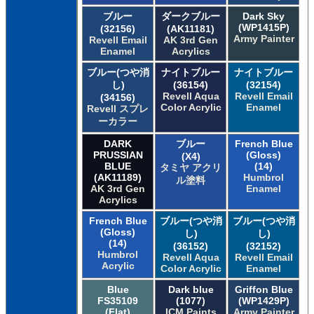
ブルー
ダークブルー
Dark Sky
(WP1415P)
(32156)
(AK11181)
Army Painter
Revell Email
AK 3rd Gen
Enamel
Acrylics
ブルー(つや消
ナイトブルー
ナイトブルー
し)
(36154)
(32154)
Revell Aqua
Revell Email
(34156)
Color Acrylic
Enamel
Revell スプレ
ーカラー
DARK
ブルー
French Blue
PRUSSIAN
(Gloss)
(X4)
BLUE
(14)
タミヤ アクリ
(AK11189)
Humbrol
ル塗料
AK 3rd Gen
Enamel
Acrylics
French Blue
ブルー(つや消
ブルー(つや消
(Gloss)
し)
し)
(14)
(36152)
(32152)
Humbrol
Revell Aqua
Revell Email
Acrylic
Color Acrylic
Enamel
Blue
Dark blue
Griffon Blue
FS35109
(1077)
(WP1429P)
(Flat)
ICM Paints
Army Painter