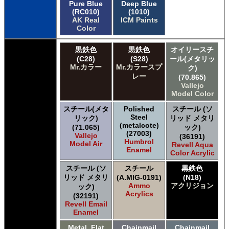
Pure Blue
Deep Blue
(RC010)
(1010)
AK Real
ICM Paints
Color
黒鉄色
黒鉄色
オイリースチ
(C28)
(S28)
ール(メタリッ
Mr.カラー
Mr.カラースプ
ク)
レー
(70.865)
Vallejo
Model Color
スチール(メタ
Polished
スチール (ソ
Steel
リック)
リッド メタリ
(metalcote)
(71.065)
ック)
(27003)
Vallejo
(36191)
Humbrol
Model Air
Revell Aqua
Enamel
Color Acrylic
スチール (ソ
スチール
黒鉄色
リッド メタリ
(A.MIG-0191)
(N18)
Ammo
アクリジョン
ック)
Acrylics
(32191)
Revell Email
Enamel
Metal. Flat
Chainmail
Chainmail