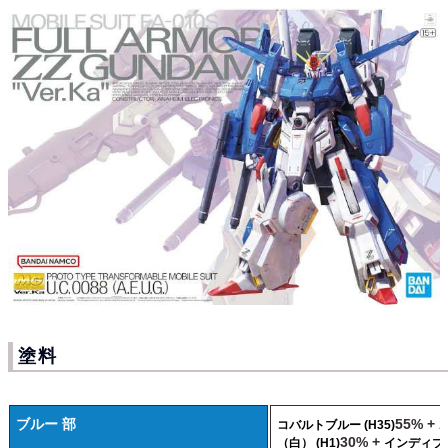
塗料
ブルー 部
55% +
コバルトブルー (H35)
30% +
（白） (H1)
インディブ