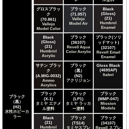
Humbrol of Hornby Hobbies Humbrol Enamel
ICM ICM Paints
グロスブラッ
ブラック
Black
(Gloss)
ク
(71.057)
Italeri Italeri
(21)
Vallejo
(70.861)
Lifecolor Lifecolor
Humbrol
Model Air
Vallejo
Meng Meng Color
Enamel
Model Color
Mig Jimenez Ammo Acrylics
Black
ブラック
ブラック(ソリ
Mig Jimenez Atom
(Gloss)
(36107)
ッドマット)
Mission Models Mission Models
(21)
Revell Aqua
(32107)
Mr. Paint MRP Mr Paint Products
Humbrol
Color Acrylic
Revell Email
Repear Miniatures Master Series
Acrylic
Enamel
Revell of Germany Revell Aqua Color Acrylic
サテン ブラッ
ブラック
Gloss Black
Revell of Germany Revell Email Enamel
(4695AP)
ク
（黒）
Revell of Germany Revell スプレーカラー
Italeri
(A.MIG-0032)
(N2)
Testors of Rust-Oleum Group Testors Model Master
Ammo
アクリジョン
Acrylic
Acrylics
Testors of Rust-Oleum Group Testors Model Master
ブラック
ブラック
ブラック
Enamel
ブラック
(X-1)
(LP1)
(MMP-047)
The Army Painter Army Painter
（黒）
タミヤ エナメ
タミヤ ラッカ
Mission
The Army Painter Speedpaint
(H2)
Models
ル塗料
ー塗料
水性ホビーカ
The Army Painter Warpaints Air
ラー
The Army Painter Warpaints Fanatic
Black
ブラック
ブラック
(21)
(TS14)
(34107)
The Scale Modellers Supply Master Series Paints Bones
Humbrol
タミヤスプレ
Revell スプレ
The Scale Modellers Supply SMS