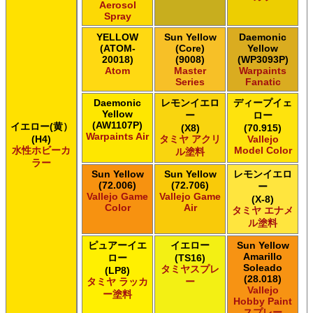
Aerosol
Spray
YELLOW
Sun Yellow
Daemonic
(ATOM-
(Core)
Yellow
20018)
(9008)
(WP3093P)
Atom
Master
Warpaints
Series
Fanatic
Daemonic
レモンイエロ
ディープイェ
Yellow
ー
ロー
(AW1107P)
イエロー(黄）
(X8)
(70.915)
Warpaints Air
(H4)
タミヤ アクリ
Vallejo
水性ホビーカ
Model Color
ル塗料
ラー
Sun Yellow
Sun Yellow
レモンイエロ
(72.006)
(72.706)
ー
Vallejo Game
Vallejo Game
(X-8)
Color
Air
タミヤ エナメ
ル塗料
ピュアーイエ
イエロー
Sun Yellow
Amarillo
ロー
(TS16)
Soleado
タミヤスプレ
(LP8)
(28.018)
タミヤ ラッカ
ー
Vallejo
ー塗料
Hobby Paint
スプレー