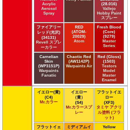
Acrylic
(28.016)
Aerosol
Vallejo
Spray
Hobby Paint
スプレー
ファイアリー
RED
Fresh Blood
(ATOM-
(Core)
レッド(光沢)
20029)
(9279)
(34131)
Atom
Master
Revell スプレ
Series
ーカラー
Carnelian
Chaotic Red
Red (Gloss)
Skin
(AW1142P)
(1503)
(WP3151P)
Warpaints Air
Testors
Warpaints
Model
Fanatic
Master
Enamel
イエロー(黄)
イエロー
フラットイエ
(C4)
（黄）
ロー
Mr.カラー
(S4)
(XF3)
Mr.カラースプ
タミヤ アクリ
レー
ル塗料 (フラ
ット)
フラットイェ
ミディアムイ
Yellow