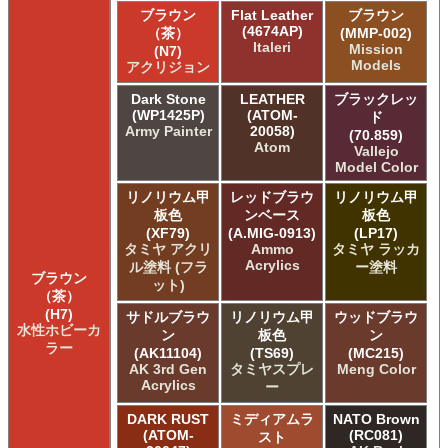
ブラウン
Flat Leather
ブラウン
(4674AP)
（茶）
(MMP-002)
Italeri
Mission
(N7)
Models
アクリジョン
Dark Stone
LEATHER
ブラックレッ
(WP1425P)
(ATOM-
ド
Army Painter
20058)
(70.859)
Atom
Vallejo
Model Color
リノリウム甲
レッドブラウ
リノリウム甲
板色
ンベース
板色
(XF79)
(A.MIG-0913)
(LP17)
タミヤ アクリ
Ammo
タミヤ ラッカ
Acrylics
ル塗料 (フラ
ー塗料
ブラウン
ット)
（茶）
(H7)
サドルブラウ
リノリウム甲
ウッドブラウ
水性ホビーカ
ン
板色
ン
ラー
(AK11104)
(TS69)
(MC215)
AK 3rd Gen
タミヤスプレ
Meng Color
Acrylics
ー
DARK RUST
ミディアムラ
NATO Brown
(ATOM-
(RC081)
スト