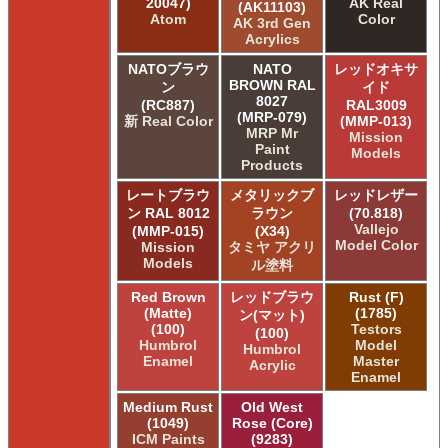
20047)
AK Real
(AK11103)
Atom
Color
AK 3rd Gen
Acrylics
NATOブラウ
NATO
レッドオキサ
BROWN RAL
ン
イド
8027
(RC887)
RAL3009
(MRP-079)
新 Real Color
(MMP-013)
MRP Mr
Mission
Paint
Models
Products
レートブラウ
メタリックブ
レッドレザー
ン RAL 8012
ラウン
(70.818)
Vallejo
(MMP-015)
(X34)
Model Color
Mission
タミヤ アクリ
Models
ル塗料
Red Brown
レッドブラウ
Rust (F)
(Matte)
(1785)
ン(マット)
(100)
Testors
(100)
Humbrol
Model
Humbrol
Enamel
Master
Acrylic
Enamel
Medium Rust
Old West
(1049)
Rose (Core)
ICM Paints
(9283)