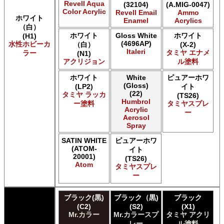
Revell Aqua
(32104)
(A.MIG-0047)
Acrylicos Vallejo Vallejo Game Air
Color Acrylic
Revell Email
Ammo
Acrylicos Vallejo Vallejo Game Color
ホワイト
Enamel
Acrylics
（白）
Acrylicos Vallejo Vallejo Hobby Paint スプレー
ホワイト
Gloss White
ホワイト
(H1)
Acrylicos Vallejo Vallejo Liquid Gold
(4696AP)
水性ホビーカ
（白）
(X-2)
Acrylicos Vallejo Vallejo Mecha Color
Italeri
タミヤ エナメ
ラー
(N1)
Acrylicos Vallejo Vallejo Metal Color
アクリジョン
ル塗料
Acrylicos Vallejo Vallejo Model Air
Acrylicos Vallejo Vallejo Model Color
ホワイト
White
ピュアーホワ
(Gloss)
(LP2)
イト
Acrylicos Vallejo Vallejo Panzer Aces
(22)
タミヤ ラッカ
(TS26)
Acrylicos Vallejo Vallejo Pigment FX
Humbrol
ー塗料
タミヤスプレ
Acrylicos Vallejo Vallejo Premium カラー
Acrylic
ー
Aerosol
Acrylicos Vallejo Vallejo Wash FX
Spray
Acrylicos Vallejo Vallejo Weathering FX
Acrylicos Vallejo Vallejo Xpress カラー
SATIN WHITE
ピュアーホワ
E7 Paints E7 Paints
(ATOM-
イト
20001)
E7 Paints Humbrol Acrylic Aerosol Spray
(TS26)
Atom
タミヤスプレ
Games Workshop Limited Citadel Air
ー
Games Workshop Limited Citadel Spray
Games Workshop Limited Citadelカラー
ブラック(黒)
ブラック（黒)
ブラック
Games Workshop Limited 先Citadel カラー
(C2)
(S2)
(X1)
HATAKA HOBBY Hataka
Mr.カラー
Mr.カラースプ
タミヤ アクリ
Humbrol - Hornby Hobbies Humbrol Acrylic
レー
ル塗料