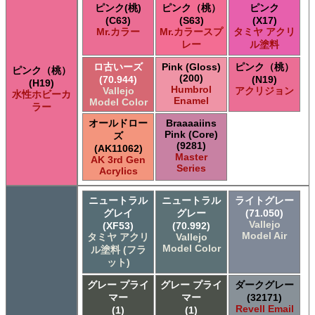
ピンク(桃)
ピンク（桃）
ピンク
(C63)
(S63)
(X17)
Mr.カラー
Mr.カラースプ
タミヤ アクリ
レー
ル塗料
ロ古いーズ
Pink (Gloss)
ピンク（桃）
ピンク（桃）
(200)
(70.944)
(N19)
(H19)
Humbrol
Vallejo
アクリジョン
水性ホビーカ
Enamel
Model Color
ラー
オールドロー
Braaaaiins
Pink (Core)
ズ
(9281)
(AK11062)
Master
AK 3rd Gen
Series
Acrylics
ニュートラル
ニュートラル
ライトグレー
グレイ
グレー
(71.050)
Vallejo
(XF53)
(70.992)
Model Air
タミヤ アクリ
Vallejo
Model Color
ル塗料 (フラ
ット)
グレー プライ
グレー プライ
ダークグレー
マー
マー
(32171)
Revell Email
(1)
(1)