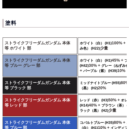
塗料
ストライクフリーダムガンダム 本体
100% +
ホワイト（白） (H1)
等 ホワイト 部
少量
み色） (H22)
ストライクフリーダムガンダム 本体
45% +
ホワイト（白） (H1)
ブ
等 ブルー グレー 部
30% +
(H42)
グレー（ねずみ色） 
+
10%
パープル（紫） (H39)
ストライクフリーダムガンダム 本体
80%
ミッドナイトブルー (H55)
等 ブラック 部
20%
（黒） (H2)
ストライクフリーダムガンダム 本体
50% +
レッド（赤） (H3)
オレ
等 レッド 部
40% +
(H14)
ブラウン（茶） (H
少量
ラック（黒） (H2)
ストライクフリーダムガンダム 本体
80% +
コバルトブルー (H35)
等 ブルー 部
10% +
（白） (H1)
インディブ