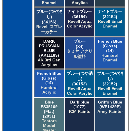
Enamel
Acrylics
ブルー(つや消
ナイトブルー
ナイトブルー
し)
(36154)
(32154)
Revell Aqua
Revell Email
(34156)
Color Acrylic
Enamel
Revell スプレ
ーカラー
DARK
ブルー
French Blue
PRUSSIAN
(Gloss)
(X4)
BLUE
(14)
タミヤ アクリ
(AK11189)
Humbrol
ル塗料
AK 3rd Gen
Enamel
Acrylics
French Blue
ブルー(つや消
ブルー(つや消
(Gloss)
し)
し)
(14)
(36152)
(32152)
Humbrol
Revell Aqua
Revell Email
Acrylic
Color Acrylic
Enamel
Blue
Dark blue
Griffon Blue
FS35109
(1077)
(WP1429P)
(Flat)
ICM Paints
Army Painter
(2031)
Testors
Model
Master