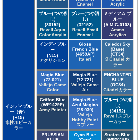
Enamel
Acrylic
ブルー(つや消
ブルー(つや消
ミディアム ブ
し)
し)
ルー
(36152)
(32152)
(A.MIG-0103)
Revell Aqua
Revell Email
Ammo
Color Acrylic
Enamel
Acrylics
インディブル
Gloss
Caledor Sky
French Blue
(Base)
ー
(4659AP)
(CT34)
(N15)
Italeri
先Citadel カ
アクリジョン
ラー
Magic Blue
Magic Blue
ENCHANTED
(72.021)
(72.721)
BLUE
Vallejo Game
Vallejo Game
(OC34)
Color
Air
Citadelカラー
Griffon Blue
Magic Blue
ブルー(つや消
(WP1429P)
Azul Magico
し)
インディブル
Army Painter
(28.030)
(34152)
ー（青）
Vallejo
Revell スプレ
(H15)
Hobby Paint
ーカラー
水性ホビーカ
スプレー
ラー
PRUSSIAN
Cyan Blue
Stratos Blue
BLUE
(Core)
(WP3015P)