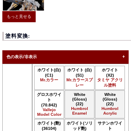
もっと見せる
塗料変換:
色の表示/非表示
ホワイト(白)
ホワイト (白)
ホワイト
* ボックスをオン/オフにして、同等の色を見つけやすくしま
(C1)
(S1)
(X2)
す。
Mr.カラー
Mr.カラースプ
タミヤ アクリ
レー
ル塗料
Uncheck ALL
AK INTERACTIVE AK 3rd Gen Acrylics
グロスホワイ
White
White
(Gloss)
(Gloss)
AK INTERACTIVE AK Acrylics
ト
(22)
(22)
(70.842)
AK INTERACTIVE AK Extreme Metal
Humbrol
Humbrol
Vallejo
AK INTERACTIVE AK Real Color
Enamel
Acrylic
Model Color
AK INTERACTIVE 新 Real Color
ホワイト(艶)
ホワイト(ソリ
サテンホワイ
ALCLAD II ALCLAD II
(36104)
ッド艶)
ト
Acrylicos Vallejo Vallejo Diorama FX