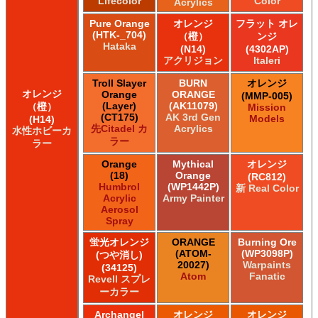
Lifecolor
Color
Acrylics
Pure Orange
オレンジ
フラット オレ
(HTK-_704)
（橙）
ンジ
Hataka
(N14)
(4302AP)
アクリジョン
Italeri
Troll Slayer
BURN
オレンジ
オレンジ
Orange
ORANGE
(MMP-005)
(Layer)
(AK11079)
（橙）
Mission
(CT175)
AK 3rd Gen
Models
(H14)
先Citadel カ
Acrylics
水性ホビーカ
ラー
ラー
Orange
Mythical
オレンジ
(18)
Orange
(RC812)
Humbrol
(WP1442P)
新 Real Color
Acrylic
Army Painter
Aerosol
Spray
蛍光オレンジ
ORANGE
Burning Ore
(ATOM-
(WP3098P)
(つや消し)
20027)
Warpaints
(34125)
Atom
Fanatic
Revell スプレ
ーカラー
Archangel
オレンジ
オレンジ