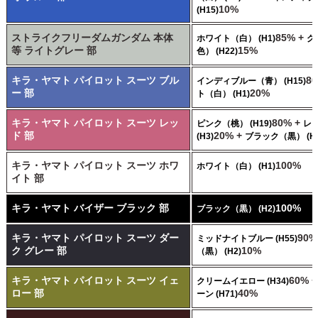
10%
(H15)
ストライクフリーダムガンダム 本体
85% +
ホワイト（白） (H1)
グ
等 ライトグレー 部
15%
色） (H22)
キラ・ヤマト パイロット スーツ ブル
8
インディブルー（青） (H15)
ー 部
20%
ト（白） (H1)
キラ・ヤマト パイロット スーツ レッ
80% +
ピンク（桃） (H19)
レ
ド 部
20% +
(H3)
ブラック（黒） (H2
キラ・ヤマト パイロット スーツ ホワ
100%
ホワイト（白） (H1)
イト 部
キラ・ヤマト バイザー ブラック 部
100%
ブラック（黒） (H2)
キラ・ヤマト パイロット スーツ ダー
90%
ミッドナイトブルー (H55)
ク グレー 部
10%
（黒） (H2)
キラ・ヤマト パイロット スーツ イェ
60% 
クリームイエロー (H34)
ロー 部
40%
ーン (H71)