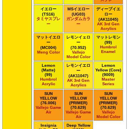
イエロー
MSイエロー
ディープイエ
(TS16)
(UG03)
ロー
タミヤスプレ
ガンダムカラ
(AK11045)
ー
ー
AK 3rd Gen
Acrylics
マットイエロ
レモンイェロ
マットレモン
ー
ー
(99)
Humbrol
(MC004)
(70.952)
Enamel
Meng Color
Vallejo
Model Color
Lemon
レモンイエロ
Lemon
(Matte)
Yellow (Core)
ー
(99)
(9009)
(AK11047)
Humbrol
Master
AK 3rd Gen
Acrylic
Series
Acrylics
SUN
SUN
SUN
YELLOW
YELLOW
YELLOW
(76.006)
(PRIMER)
(PRIMER)
Vallejo Game
(70.629)
(70.629)
Air
Vallejo Game
Vallejo
Air
Model Color
Insignia
Deep Yellow