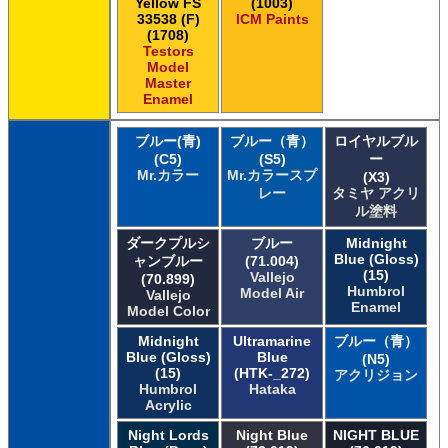
Yellow FS
(1003)
33538 (F)
ICM Paints
(1708)
Testors
Model
Master
Enamel
ブルー(青)
ブルー（青）
ロイヤルブル
(C5)
(S5)
ー
Mr.カラー
Mr.カラースプ
(X3)
レー
タミヤ アクリ
ル塗料
ダークプルシ
ブルー
Midnight
Blue (Gloss)
ャンブルー
(71.004)
(15)
Vallejo
(70.899)
Humbrol
Model Air
Vallejo
Enamel
Model Color
Midnight
Ultramarine
ブルー（青）
Blue (Gloss)
Blue
(N5)
(15)
(HTK-_272)
アクリジョン
Humbrol
Hataka
Acrylic
Night Lords
Night Blue
NIGHT BLUE