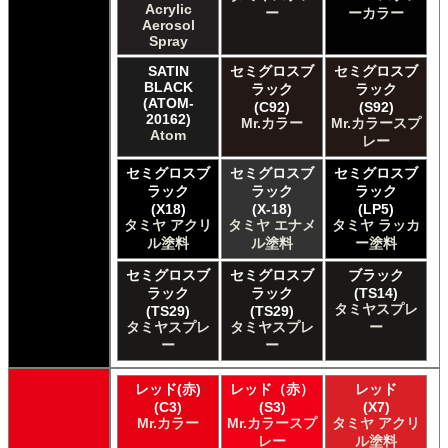
Acrylic
ー
ーカラー
Xtracolor Xtracolor
Aerosol
ガイアノーツ ガイア エナメル カラー
Spray
ガイアノーツ ガイアカラー
SATIN
セミグロスブ
セミグロスブ
タミヤ タミヤ アクリル塗料
BLACK
ラック
ラック
タミヤ タミヤ アクリル塗料 (フラット)
(ATOM-
(C92)
(S92)
20162)
Mr.カラー
Mr.カラースプ
タミヤ タミヤ エアーモデルスプレー
Atom
レー
タミヤ タミヤ エナメル塗料
タミヤ タミヤ トップコート/サーフェイサー/プライマー
セミグロスブ
セミグロスブ
セミグロスブ
タミヤ タミヤ ラッカー塗料
ラック
ラック
ラック
タミヤ タミヤスプレー
(X18)
(X-18)
(LP5)
タミヤ アクリ
タミヤ エナメ
タミヤ ラッカ
タミヤ タミヤスプレー
ル塗料
ル塗料
ー塗料
タミヤ タミヤスプレーAS
ＧＳＩクレオス Master Series Paints Pathfinder
セミグロスブ
セミグロスブ
ブラック
ＧＳＩクレオス Mr.カラー
ラック
ラック
(TS14)
タミヤスプレ
(TS29)
(TS29)
ＧＳＩクレオス Mr.カラー GX
タミヤスプレ
タミヤスプレ
ー
ＧＳＩクレオス Mr.カラー 色ノ源
ー
ー
ＧＳＩクレオス Mr.カラー スーパーメタリック
ＧＳＩクレオス Mr.カラー スーパーメタリック 2
レッド(赤)
レッド（赤）
レッド
ＧＳＩクレオス Mr.カラースプレー
(C3)
(S3)
(X7)
ＧＳＩクレオス Mr.クリアカラーGX
Mr.カラー
Mr.カラースプ
タミヤ アクリ
ＧＳＩクレオス Mr.クリスタルカラー
レー
ル塗料