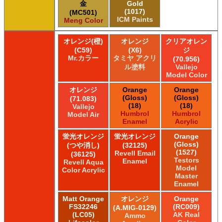
金
Gold
(1017)
(MC501)
ICM Paints
Meng Color
オレンジ(橙)
オレンジ
クリアオレン
(C59)
(X6)
ジ
Mr.カラー
タミヤ アクリ
(70.956)
ル塗料
Vallejo
Model Color
オレンジ
Orange
Orange
(Gloss)
(Gloss)
(71.083)
(18)
(18)
Vallejo
Humbrol
Humbrol
Model Air
Enamel
Acrylic
蛍光オレンジ
蛍光オレンジ
Orange
(Gloss)
(つや消し)
(32125)
(1527)
Revell Email
(36125)
Testors
Enamel
Revell Aqua
Model
Color Acrylic
Master
Enamel
Matt Orange
オレンジ
Orange
FS32246
(RC009)
(A.MIG-0129)
(LC05)
AK Real
Ammo