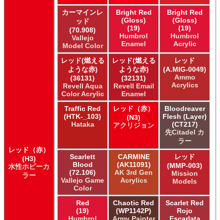
ＧＳＩクレオス Mr.サーフェイサー/プライマー
カーマインレ
Bright Red
Bright Red
ＧＳＩクレオス Mr.トップコート
(Gloss)
(Gloss)
ッド
ＧＳＩクレオス Mr.メタリックカラーGX
(19)
(19)
(70.908)
Humbrol
Humbrol
ＧＳＩクレオス Mr.メタルカラー
Vallejo
Enamel
Acrylic
Model Color
ＧＳＩクレオス アクリジョン
ＧＳＩクレオス ガンダムカラー
レッド(燃える
レッド(燃える
レッド
ＧＳＩクレオス ガンダムカラー
ような赤)
ような赤)
(A.MIG-0049)
Ammo
ＧＳＩクレオス ガンダムカラースプレー
(36131)
(32131)
Acrylics
Revell Aqua
Revell Email
ＧＳＩクレオス ガンダムカラースプレー
Color Acrylic
Enamel
ＧＳＩクレオス ガンダムマーカー
Traffic Red
レッド（赤）
Bloodreaver
ＧＳＩクレオス 水性ホビーカラー
(HTK-_103)
Flesh (Layer)
(N3)
Hataka
(CT217)
アクリジョン
先Citadel カ
ラー
レッド（赤）
Scarlett
CARMINE
レッド
(H3)
Blood
(AK11091)
(MMP-003)
水性ホビーカ
(72.106)
AK 3rd Gen
Mission
ラー
Vallejo Game
Acrylics
Models
Color
Red
Chaotic Red
Scarlet Red
(19)
(WP1142P)
Rojo
Humbrol
Army Painter
Escarlata