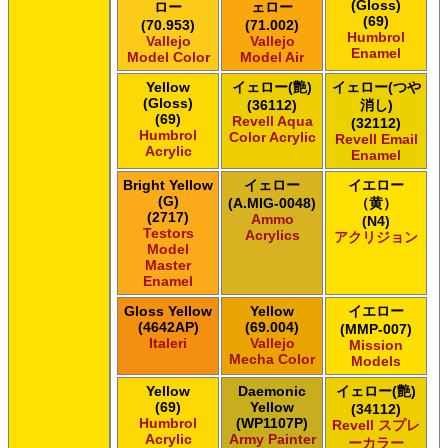
(Gloss)
ロー
ェロー
(69)
(70.953)
(71.002)
Humbrol
Vallejo
Vallejo
Enamel
Model Color
Model Air
Yellow
イェロー(艶)
イェロー(つや
(Gloss)
(36112)
消し)
(69)
Revell Aqua
(32112)
Humbrol
Color Acrylic
Revell Email
Acrylic
Enamel
Bright Yellow
イェロー
イエロー
(G)
(A.MIG-0048)
（黄）
(2717)
Ammo
(N4)
Testors
Acrylics
アクリジョン
Model
Master
Enamel
Gloss Yellow
Yellow
イエロー
(4642AP)
(69.004)
(MMP-007)
Italeri
Vallejo
Mission
Mecha Color
Models
Yellow
Daemonic
イェロー(艶)
(69)
Yellow
(34112)
Humbrol
(WP1107P)
Revell スプレ
Acrylic
Army Painter
ーカラー