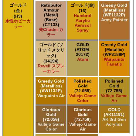
ゴールド
Retributor
ゴールド(金)
Greedy Gold
Armour
(Metallics)
（金）
(16)
(Metal)
(WP1132P)
Humbrol
(H9)
(Base)
Army Painter
Acrylic
水性ホビーカ
(CT133)
Aerosol
ラー
先Citadel カ
Spray
ラー
ゴールド (ソ
GOLD
Greedy Gold
(ATOM-
(Metallic)
リッド メタリ
20172)
(WP3188P)
ック)
Atom
Warpaints
(34194)
Fanatic
Revell スプレ
ーカラー
Greedy Gold
Polished
Polished
(Metallics)
Gold
Gold
(AW1132P)
(72.055)
(72.755)
Warpaints Air
Vallejo Game
Vallejo Game
Color
Air
Glorious
Glorious
GOLD
Gold
Gold
(AK11191)
(72.056)
(72.756)
AK 3rd Gen
Vallejo Game
Vallejo Game
Acrylics
Color
Air