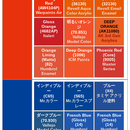
Red
(36130)
(32130)
(AW4104P)
Revell Aqua
Revell Email
Warpaints Air
Color Acrylic
Enamel
Gloss
明るいオレン
DEEP
Orange
ORANGE
ジ
(4682AP)
(AK11080)
(70.851)
Italeri
AK 3rd Gen
Vallejo
Acrylics
Model Color
Orange
Deep Orange
Phoenix Red
Lining
(1006)
(Core)
(Matte)
ICM Paints
(9005)
(82)
Master
Humbrol
Series
Enamel
インディブル
インディブル
ブルー
ー
ー
(X4)
タミヤ アクリ
(C65)
(S65)
Mr.カラー
Mr.カラースプ
ル塗料
レー
ダークブルー
French Blue
French Blue
(Gloss)
(Gloss)
(70.930)
(14)
(14)
Vallejo
Humbrol
Humbrol
Model Color