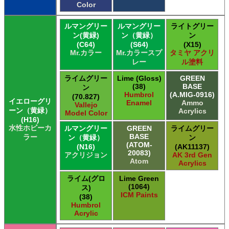
Color
ルマングリー
ルマングリー
ライトグリー
ン(黄緑)
ン（黄緑）
ン
(C64)
(S64)
(X15)
Mr.カラー
Mr.カラースプ
タミヤ アクリ
レー
ル塗料
ライムグリー
Lime (Gloss)
GREEN
(38)
BASE
ン
Humbrol
(A.MIG-0916)
(70.827)
イエローグリ
Enamel
Ammo
Vallejo
ーン（黄緑）
Acrylics
Model Color
(H16)
水性ホビーカ
ルマングリー
GREEN
ライムグリー
BASE
ラー
ン（黄緑）
ン
(ATOM-
(N16)
(AK11137)
20083)
アクリジョン
AK 3rd Gen
Atom
Acrylics
ライム(グロ
Lime Green
(1064)
ス)
ICM Paints
(38)
Humbrol
Acrylic