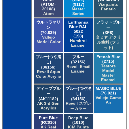
(ATOM-
(9117)
Warpaints
20108)
Master
Fanatic
Atom
Series
ウルトラマリ
Lufthansa
フラットブル
Blue RAL
ン
ー
5022
(70.839)
(XF8)
(198)
Vallejo
タミヤ アクリ
Humbrol
Model Color
ル塗料 (フラ
Enamel
ット)
ブルー(つや消
ブルー
French Blue
(2715)
し)
(32156)
Testors
Revell Email
(36156)
Model
Enamel
Revell Aqua
Master
Color Acrylic
Enamel
ディープブル
ブルー(つや消
MAGIC BLUE
(76.021)
ー
し)
Vallejo Game
(AK11182)
(34156)
Air
AK 3rd Gen
Revell スプレ
Acrylics
ーカラー
Pure Blue
Deep Blue
(RC010)
(1010)
AK Real
ICM Paints