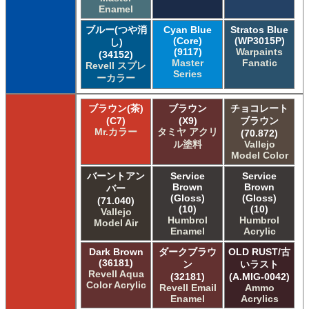
Enamel
ブルー(つや消
Cyan Blue
Stratos Blue
(Core)
(WP3015P)
し)
(9117)
Warpaints
(34152)
Master
Fanatic
Revell スプレ
Series
ーカラー
ブラウン(茶)
ブラウン
チョコレート
(C7)
(X9)
ブラウン
Mr.カラー
タミヤ アクリ
(70.872)
ル塗料
Vallejo
Model Color
バーントアン
Service
Service
Brown
Brown
バー
(Gloss)
(Gloss)
(71.040)
(10)
(10)
Vallejo
Humbrol
Humbrol
Model Air
Enamel
Acrylic
Dark Brown
ダークブラウ
OLD RUST/古
(36181)
ン
いラスト
Revell Aqua
(32181)
(A.MIG-0042)
Color Acrylic
Revell Email
Ammo
Enamel
Acrylics