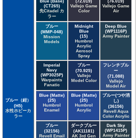
Blue (Base)
(72.019)
(76.019)
(CT265)
Vallejo Game
Vallejo Game
先Citadel カ
Color
Air
ラー
ブルー
Midnight
Deep Blue
Blue
(WP1116P)
(MMP-048)
(15)
Army Painter
Mission
Humbrol
Models
Acrylic
Aerosol
Spray
Imperial
ブルー
フレンチブル
Navy
(70.925)
ー
(WP3025P)
Vallejo
(71.088)
Warpaints
Model Color
Vallejo
Fanatic
Model Air
Blue (Matte)
Blue (Matte)
ブルー(つや消
ブルー（紺）
(25)
(25)
し)
Humbrol
Humbrol
(H5)
(36156)
Enamel
Acrylic
水性ホビーカ
Revell Aqua
ラー
Color Acrylic
ブルー
ダークブルー
Dark Sky
(WP1415P)
(32156)
(AK11181)
Army Painter
Revell Email
AK 3rd Gen