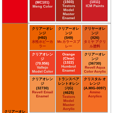
(1503)
(1011)
(MC101)
Testors
ICM Paints
Meng Color
Model
Master
Enamel
クリアーオレ
クリアーオレ
クリヤーオレ
ンジ
ンジ
ンジ
(H92)
(S49)
(X26)
水性ホビーカ
Mr.カラースプ
タミヤ アクリ
ラー
レー
ル塗料
クリアオレン
Orange
クリアーオレ
(Clear)
ジ
ンジ
(1322)
(70.956)
(36730)
Humbrol
Vallejo
Revell Aqua
Enamel
Model Color
Color Acrylic
クリアオレン
トランスペア
クリスタル オ
ジ
レントオレン
レンジ
(32730)
ジ(G)
(A.MIG-0097)
Revell Email
Ammo
(4625)
Enamel
Acrylics
Testors
Model
Master
Acrylic
クリアーオレ