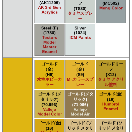
(AK11209)
フ
(MC502)
AK 3rd Gen
Meng Color
(TS30)
Acrylics
タミヤスプレ
ー
Steel (F)
Silver
(1780)
(1024)
Testors
ICM Paints
Model
Master
Enamel
ゴールド
ゴールド
ゴールドリー
（金）
（金）
フ
(H9)
(S9)
(X12)
水性ホビーカ
Mr.カラースプ
タミヤ アクリ
ラー
レー
ル塗料
ゴールド (メ
ゴールド(メタ
ゴールド(金)
タリック)
リック)
(16)
Humbrol
(70.996)
(71.066)
Enamel
Vallejo
Vallejo
Model Color
Model Air
ゴールド(金)
ゴールド (ソ
ゴールド (ソ
(16)
リッド メタリ
リッド メタリ