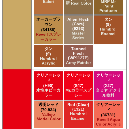
Italeri
MRP Mr
新 Real Color
Paint
Products
オーカーブラ
Alien Flesh
タン
(Core)
ウン
(9)
(9293)
Humbrol
(34188)
Master
Enamel
Revell スプレ
Series
ーカラー
タン
Tanned
Flesh
(9)
(WP1127P)
Humbrol
Army Painter
Acrylic
クリアーレッ
クリアーレッ
クリヤーレッ
ド
ド
ド
(H90)
(S47)
(X27)
水性ホビーカ
Mr.カラースプ
タミヤ アクリ
ラー
レー
ル塗料
透明レッド
Red (Clear)
クリアーレッ
(1321)
(70.934)
ド
Humbrol
Vallejo
(36731)
Enamel
Model Color
Revell Aqua
Color Acrylic