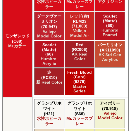
水性ホビーカ
Mr.カラースプ
アクリジョン
ラー
レー
ダークヴァー
レッド(赤)
Scarlet
(Matte)
ミリオン
RLM23
(60)
(71.003)
(70.947)
Humbrol
Vallejo
Vallejo
Enamel
Model Air
モンザレッド
Model Color
(C68)
Scarlet
Red
バーミリオン
Mr.カラー
(Matte)
(RC006)
(AK11090)
(60)
AK Real
AK 3rd Gen
Humbrol
Color
Acrylics
Acrylic
赤
Fresh Blood
(Core)
(RC810)
(9279)
新 Real Color
Master
Series
グランプリホ
グランプリホ
アイボリー
ワイト
ワイト
(70.918)
Vallejo
(H21)
(S69)
Model Color
水性ホビーカ
Mr.カラースプ
ラー
レー