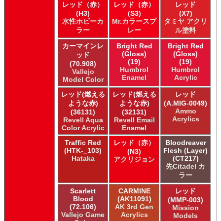
ICM ICM Paints
レッド（赤）
レッド（赤）
レッド
Italeri Italeri
(H3)
(S3)
(X7)
Lifecolor Lifecolor
水性ホビーカ
Mr.カラースプ
タミヤ アクリ
Meng Meng Color
ラー
レー
ル塗料
Mig Jimenez Ammo Acrylics
カーマインレ
Bright Red
Bright Red
Mig Jimenez Atom
(Gloss)
(Gloss)
ッド
Mission Models Mission Models
(19)
(19)
(70.908)
Mr. Paint MRP Mr Paint Products
Humbrol
Humbrol
Vallejo
Enamel
Acrylic
Repear Miniatures Master Series
Model Color
Revell of Germany Revell Aqua Color Acrylic
レッド(燃える
レッド(燃える
レッド
Revell of Germany Revell Email Enamel
ような赤)
ような赤)
(A.MIG-0049)
Revell of Germany Revell スプレーカラー
Ammo
(36131)
(32131)
Acrylics
Testors of Rust-Oleum Group Testors Model Master
Revell Aqua
Revell Email
Color Acrylic
Enamel
Acrylic
Testors of Rust-Oleum Group Testors Model Master
Traffic Red
レッド（赤）
Bloodreaver
Enamel
(HTK-_103)
Flesh (Layer)
(N3)
The Army Painter Army Painter
Hataka
(CT217)
アクリジョン
先Citadel カ
The Army Painter Speedpaint
ラー
The Army Painter Warpaints Air
The Army Painter Warpaints Fanatic
Scarlett
CARMINE
レッド
The Scale Modellers Supply Master Series Paints Bones
Blood
(AK11091)
(MMP-003)
The Scale Modellers Supply SMS
(72.106)
AK 3rd Gen
Mission
Vallejo Game
Acrylics
Models
Xtracolor Xtracolor