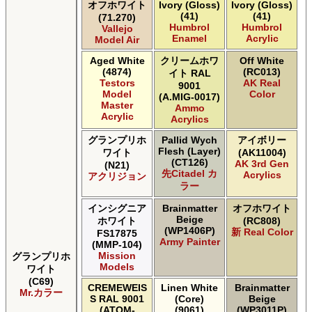
オフホワイト
Ivory (Gloss)
Ivory (Gloss)
(41)
(41)
(71.270)
Humbrol
Humbrol
Vallejo
Enamel
Acrylic
Model Air
Aged White
クリームホワ
Off White
(4874)
(RC013)
イト RAL
Testors
AK Real
9001
Model
Color
(A.MIG-0017)
Master
Ammo
Acrylic
Acrylics
グランプリホ
Pallid Wych
アイボリー
Flesh (Layer)
ワイト
(AK11004)
(CT126)
AK 3rd Gen
(N21)
先Citadel カ
Acrylics
アクリジョン
ラー
インシグニア
Brainmatter
オフホワイト
Beige
ホワイト
(RC808)
(WP1406P)
新 Real Color
FS17875
Army Painter
(MMP-104)
Mission
グランプリホ
Models
ワイト
(C69)
CREMEWEIS
Linen White
Brainmatter
Mr.カラー
S RAL 9001
(Core)
Beige
(ATOM-
(9061)
(WP3011P)