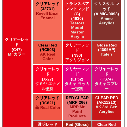
クリアレッド
トランスペア
クリスタル レ
(32731)
レントレッド
ッド
Revell Email
(G)
(A.MIG-0093)
Enamel
(4630)
Ammo
Testors
Acrylics
Model
Master
Acrylic
クリアーレッ
ド
Clear Red
クリアーレッ
Gloss Red
(C47)
(RC503)
(4605AP)
ド
Mr.カラー
AK Real
Italeri
(N90)
Color
アクリジョン
クリヤーレッ
クリヤーレッ
クリヤーレッ
ド
ド
ド
(X-27)
(LP52)
(TS74)
タミヤ エナメ
タミヤ ラッカ
タミヤスプレ
ル塗料
ー塗料
ー
クリアレッド
RED CLEAR
CLEAR RED
(MRP-266)
(AK11213)
(RC821)
MRP Mr
AK 3rd Gen
新 Real Color
Paint
Acrylics
Products
透明レッド
Red (Gloss)
Clear Red