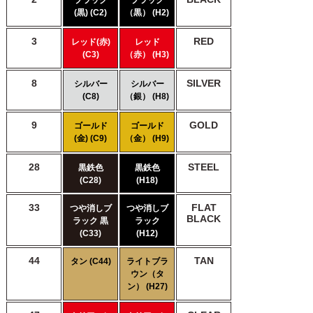
(黒) (C2)
（黒） (H2)
3
RED
レッド(赤)
レッド
(C3)
（赤） (H3)
8
SILVER
シルバー
シルバー
(C8)
（銀） (H8)
9
GOLD
ゴールド
ゴールド
(金) (C9)
（金） (H9)
28
STEEL
黒鉄色
黒鉄色
(C28)
(H18)
33
FLAT
つや消しブ
つや消しブ
BLACK
ラック 黒
ラック
(C33)
(H12)
44
TAN
タン (C44)
ライトブラ
ウン（タ
ン） (H27)