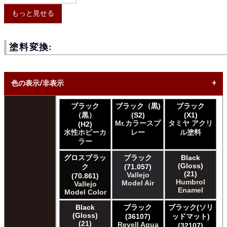
もっと見せる
塗料変換:
色の表示/非表示
ブラック
ブラック（黒)
ブラック
* ボックスをオン/オフにして、同等の色を見つけやすくしま
（黒）
(S2)
(X1)
す。
Mr.カラースプ
タミヤ アクリ
(H2)
水性ホビーカ
レー
ル塗料
Uncheck ALL
ラー
AK INTERACTIVE AK 3rd Gen Acrylics
AK INTERACTIVE AK Acrylics
グロスブラッ
ブラック
Black
(Gloss)
ク
(71.057)
AK INTERACTIVE AK Extreme Metal
(21)
Vallejo
(70.861)
AK INTERACTIVE AK Real Color
Humbrol
Model Air
Vallejo
AK INTERACTIVE 新 Real Color
Enamel
Model Color
ALCLAD II ALCLAD II
Black
ブラック
ブラック(ソリ
Acrylicos Vallejo Vallejo Diorama FX
(Gloss)
(36107)
ッドマット)
Acrylicos Vallejo Vallejo Game Air
(21)
Revell Aqua
(32107)