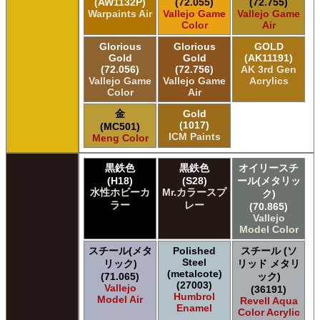
(AW1132P)
(72.055)
(72.755)
Warpaints Air
Vallejo Game
Vallejo Game
Color
Air
Glorious
Glorious
GOLD
Gold
Gold
(AK11191)
(72.056)
(72.756)
AK 3rd Gen
Vallejo Game
Vallejo Game
Acrylics
Color
Air
金
Gold
(1017)
(MC501)
ICM Paints
Meng Color
黒鉄色
黒鉄色
オイリースチ
(H18)
(S28)
ール(メタリッ
水性ホビーカ
Mr.カラースプ
ク)
ラー
レー
(70.865)
Vallejo
Model Color
スチール(メタ
Polished
スチール (ソ
Steel
リック)
リッド メタリ
(metalcote)
(71.065)
ック)
(27003)
Vallejo
(36191)
Humbrol
Model Air
Revell Aqua
Enamel
Color Acrylic