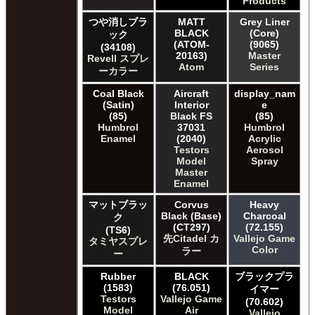
Products
つや消しブラ
MATT
Grey Liner
BLACK
(Core)
ック
(ATOM-
(9065)
(34108)
20163)
Master
Revell スプレ
Atom
Series
ーカラー
Coal Black
Aircraft
display_nam
(Satin)
Interior
e
(85)
Black FS
(85)
Humbrol
37031
Humbrol
Enamel
(2040)
Acrylic
Testors
Aerosol
Model
Spray
Master
Enamel
マットブラッ
Corvus
Heavy
Black (Base)
Charcoal
ク
(CT297)
(72.155)
(TS6)
先Citadel カ
Vallejo Game
タミヤスプレ
Color
ラー
ー
Rubber
BLACK
ブラックプラ
(1583)
(76.051)
イマー
Testors
Vallejo Game
(70.602)
Model
Air
Vallejo