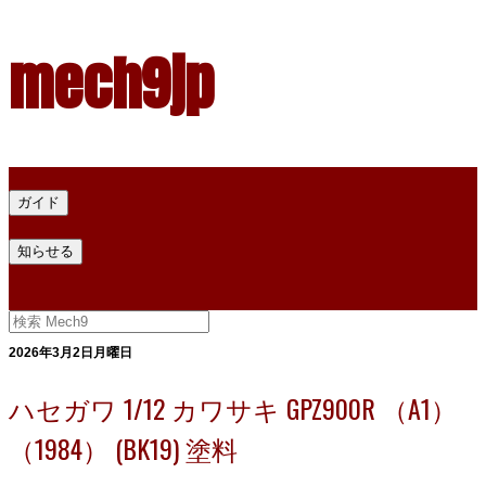
mech9jp
ホーム
ガイド
プラモデル塗料ガイド
プラモデル塗料換算
プラモデル塗料
知らせる
プライバシー
お問い合わせ
2026年3月2日月曜日
ハセガワ 1/12 カワサキ GPZ900R （A1）
（1984） (BK19) 塗料