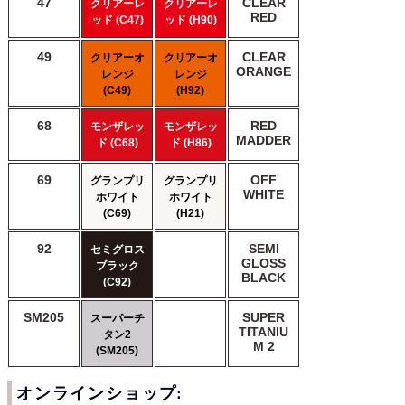
47
CLEAR
クリアーレ
クリアーレ
RED
ッド (C47)
ッド (H90)
49
CLEAR
クリアーオ
クリアーオ
ORANGE
レンジ
レンジ
(C49)
(H92)
68
RED
モンザレッ
モンザレッ
MADDER
ド (C68)
ド (H86)
69
OFF
グランプリ
グランプリ
WHITE
ホワイト
ホワイト
(C69)
(H21)
92
SEMI
セミグロス
GLOSS
ブラック
BLACK
(C92)
SM205
SUPER
スーパーチ
TITANIU
タン2
M 2
(SM205)
オンラインショップ: