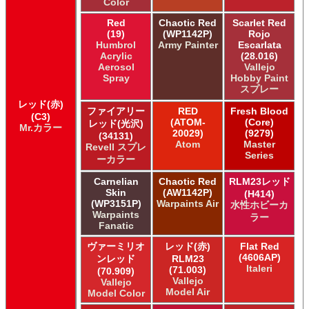
Color
ガイアノーツ ガイア エナメル カラー
ガイアノーツ ガイアカラー
Red
Chaotic Red
Scarlet Red
(19)
(WP1142P)
Rojo
タミヤ タミヤ アクリル塗料
Humbrol
Army Painter
Escarlata
タミヤ タミヤ アクリル塗料 (フラット)
Acrylic
(28.016)
タミヤ タミヤ エアーモデルスプレー
Aerosol
Vallejo
Spray
Hobby Paint
タミヤ タミヤ エナメル塗料
スプレー
タミヤ タミヤ トップコート/サーフェイサー/プライマー
レッド(赤)
タミヤ タミヤ ラッカー塗料
ファイアリー
RED
Fresh Blood
(C3)
(ATOM-
(Core)
タミヤ タミヤスプレー
レッド(光沢)
Mr.カラー
20029)
(9279)
(34131)
タミヤ タミヤスプレー
Atom
Master
Revell スプレ
タミヤ タミヤスプレーAS
Series
ーカラー
ＧＳＩクレオス Master Series Paints Pathfinder
ＧＳＩクレオス Mr.カラー
Carnelian
Chaotic Red
RLM23レッド
Skin
(AW1142P)
(H414)
ＧＳＩクレオス Mr.カラー GX
(WP3151P)
Warpaints Air
水性ホビーカ
ＧＳＩクレオス Mr.カラー 色ノ源
Warpaints
ラー
ＧＳＩクレオス Mr.カラー スーパーメタリック
Fanatic
ＧＳＩクレオス Mr.カラー スーパーメタリック 2
ヴァーミリオ
レッド(赤)
Flat Red
ＧＳＩクレオス Mr.カラースプレー
(4606AP)
ンレッド
RLM23
ＧＳＩクレオス Mr.クリアカラーGX
Italeri
(71.003)
(70.909)
Vallejo
ＧＳＩクレオス Mr.クリスタルカラー
Vallejo
Model Air
Model Color
ＧＳＩクレオス Mr.サーフェイサー/プライマー