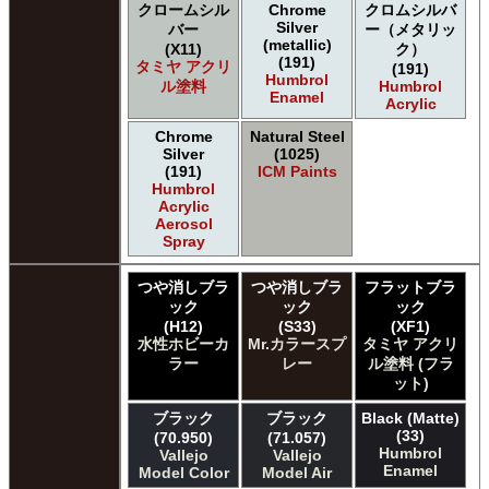
クロームシル
Chrome
クロムシルバ
Silver
バー
ー（メタリッ
(metallic)
(X11)
ク）
(191)
タミヤ アクリ
(191)
Humbrol
ル塗料
Humbrol
Enamel
Acrylic
Chrome
Natural Steel
Silver
(1025)
(191)
ICM Paints
Humbrol
Acrylic
Aerosol
Spray
つや消しブラ
つや消しブラ
フラットブラ
ック
ック
ック
(H12)
(S33)
(XF1)
水性ホビーカ
Mr.カラースプ
タミヤ アクリ
ラー
レー
ル塗料 (フラ
ット)
ブラック
ブラック
Black (Matte)
(33)
(70.950)
(71.057)
Humbrol
Vallejo
Vallejo
Enamel
Model Color
Model Air