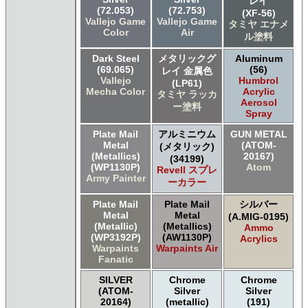
レイ
(72.053)
(72.753)
(XF-56)
Vallejo Game
Vallejo Game
タミヤ エナメ
Color
Air
ル塗料
Dark Steel
メタリックグ
Aluminum
(69.065)
(56)
レイ 金属色
Vallejo
Humbrol
(LP61)
Mecha Color
Acrylic
タミヤ ラッカ
Aerosol
ー塗料
Spray
Plate Mail
アルミニウム
GUN METAL
Metal
(ATOM-
(メタリック)
(Metallics)
20167)
(34199)
(WP1130P)
Atom
Revell スプレ
Army Painter
ーカラー
Plate Mail
Plate Mail
シルバー
Metal
Metal
(A.MIG-0195)
(Metallic)
(Metallics)
Ammo
(WP3192P)
(AW1130P)
Acrylics
Warpaints
Warpaints Air
Fanatic
SILVER
Chrome
Chrome
(ATOM-
Silver
Silver
20164)
(metallic)
(191)