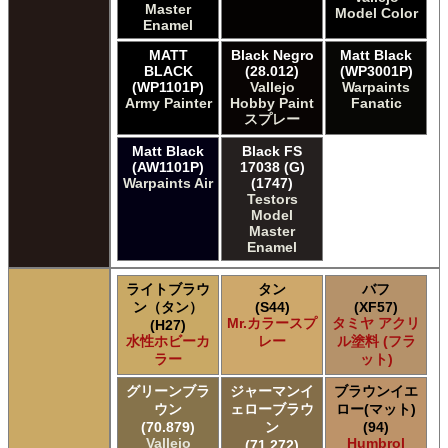
Master
Model Color
Enamel
MATT
Black Negro
Matt Black
BLACK
(28.012)
(WP3001P)
(WP1101P)
Vallejo
Warpaints
Army Painter
Hobby Paint
Fanatic
スプレー
Matt Black
Black FS
(AW1101P)
17038 (G)
Warpaints Air
(1747)
Testors
Model
Master
Enamel
ライトブラウ
タン
バフ
ン（タン）
(S44)
(XF57)
Mr.カラースプ
タミヤ アクリ
(H27)
水性ホビーカ
レー
ル塗料 (フラ
ラー
ット)
グリーンブラ
ジャーマンイ
ブラウンイエ
ウン
ェローブラウ
ロー(マット)
(70.879)
ン
(94)
Vallejo
Humbrol
(71.272)