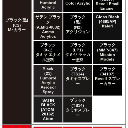
Acrylicos Vallejo Vallejo Game Color
Humbrol
Color Acrylic
Revell Email
Acrylicos Vallejo Vallejo Hobby Paint スプレー
Acrylic
Enamel
Acrylicos Vallejo Vallejo Liquid Gold
サテン ブラッ
ブラック
Gloss Black
Acrylicos Vallejo Vallejo Mecha Color
ブラック(黒)
(4695AP)
ク
（黒）
Acrylicos Vallejo Vallejo Metal Color
(C2)
Italeri
(A.MIG-0032)
(N2)
Mr.カラー
Acrylicos Vallejo Vallejo Model Air
Ammo
アクリジョン
Acrylicos Vallejo Vallejo Model Color
Acrylics
Acrylicos Vallejo Vallejo Panzer Aces
ブラック
ブラック
ブラック
Acrylicos Vallejo Vallejo Pigment FX
(X-1)
(LP1)
(MMP-047)
Acrylicos Vallejo Vallejo Premium カラー
タミヤ エナメ
タミヤ ラッカ
Mission
Acrylicos Vallejo Vallejo Wash FX
Models
ル塗料
ー塗料
Acrylicos Vallejo Vallejo Weathering FX
Black
ブラック
ブラック
Acrylicos Vallejo Vallejo Xpress カラー
(21)
(TS14)
(34107)
E7 Paints E7 Paints
Humbrol
タミヤスプレ
Revell スプレ
E7 Paints Humbrol Acrylic Aerosol Spray
Acrylic
ー
ーカラー
Aerosol
Games Workshop Limited Citadel Air
Spray
Games Workshop Limited Citadel Spray
Games Workshop Limited Citadelカラー
SATIN
ブラック
BLACK
Games Workshop Limited 先Citadel カラー
(TS14)
(ATOM-
タミヤスプレ
HATAKA HOBBY Hataka
20162)
ー
Humbrol - Hornby Hobbies Humbrol Acrylic
Atom
Humbrol of Hornby Hobbies Humbrol Enamel