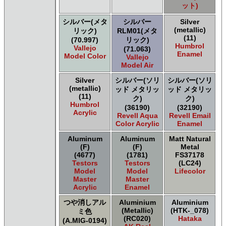
ット)
シルバー(メタ
シルバー
Silver
(metallic)
リック)
RLM01(メタ
(11)
(70.997)
リック)
Humbrol
Vallejo
(71.063)
Enamel
Model Color
Vallejo
Model Air
Silver
シルバー(ソリ
シルバー(ソリ
(metallic)
ッド メタリッ
ッド メタリッ
(11)
ク)
ク)
Humbrol
(36190)
(32190)
Acrylic
Revell Aqua
Revell Email
Color Acrylic
Enamel
Aluminum
Aluminum
Matt Natural
(F)
(F)
Metal
(4677)
(1781)
FS37178
Testors
Testors
(LC24)
Model
Model
Lifecolor
Master
Master
Acrylic
Enamel
つや消しアル
Aluminium
Aluminium
(Metallic)
(HTK-_078)
ミ色
(RC020)
Hataka
(A.MIG-0194)