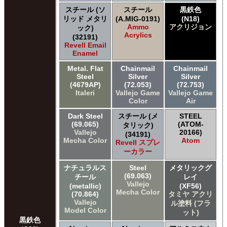
スチール (ソ
スチール
黒鉄色
リッド メタリ
(A.MIG-0191)
(N18)
Ammo
アクリジョン
ック)
Acrylics
(32191)
Revell Email
Enamel
Metal. Flat
Chainmail
Chainmail
Steel
Silver
Silver
(4679AP)
(72.053)
(72.753)
Italeri
Vallejo Game
Vallejo Game
Color
Air
Dark Steel
スチール (メ
STEEL
(69.065)
(ATOM-
タリック)
Vallejo
20166)
(34191)
Mecha Color
Atom
Revell スプレ
ーカラー
ナチュラルス
Steel
メタリックグ
(69.063)
チール
レイ
Vallejo
(metallic)
(XF56)
Mecha Color
(70.864)
タミヤ アクリ
Vallejo
ル塗料 (フラ
Model Color
ット)
黒鉄色