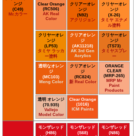
ンジ
Clear Orange
クリアーオレ
クリヤーオレ
(RC506)
(C49)
ンジ
ンジ
AK Real
Mr.カラー
(N92)
(X-26)
Color
アクリジョン
タミヤ エナメ
ル塗料
クリヤーオレ
クリアオレン
クリヤーオレ
ンジ
ジ
ンジ
(LP53)
(AK11218)
(TS73)
タミヤ ラッカ
AK 3rd Gen
タミヤスプレ
Acrylics
ー塗料
ー
透明なオレン
クリアオレン
ORANGE
CLEAR
ジ
ジ
(MRP-265)
(MC103)
(RC824)
MRP Mr
Meng Color
新 Real Color
Paint
Products
透明 オレンジ
Clear Orange
(1016)
(70.935)
ICM Paints
Vallejo
Model Color
モンザレッド
モンザレッド
モンザレッド
(H86)
(S68)
(N86)