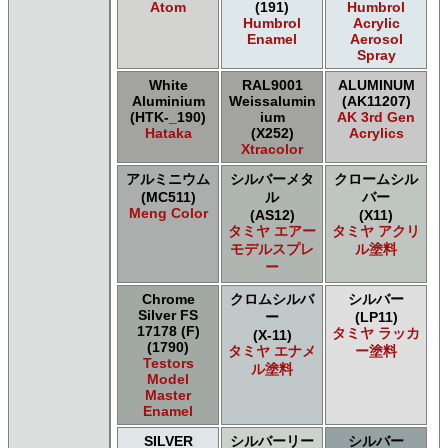
Atom
(191)
Humbrol
Humbrol
Acrylic
Enamel
Aerosol
Spray
White
RAL9001
ALUMINUM
Aluminium
Weissalumin
(AK11207)
(HTK-_190)
ium
AK 3rd Gen
Hataka
(X252)
Acrylics
Xtracolor
アルミニウム
シルバーメタ
クロームシル
(MC511)
ル
バー
Meng Color
(AS12)
(X11)
タミヤ エアー
タミヤ アクリ
モデルスプレ
ル塗料
ー
Chrome
クロムシルバ
シルバー
Silver FS
ー
(LP11)
17178 (F)
タミヤ ラッカ
(X-11)
(1790)
タミヤ エナメ
ー塗料
Testors
ル塗料
Model
Master
Enamel
SILVER
シルバーリー
シルバー