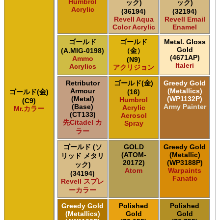
Humbrol
ック)
ック)
Acrylic
(36194)
(32194)
Revell Aqua
Revell Email
Color Acrylic
Enamel
ゴールド
ゴールド
Metal. Gloss
Gold
(A.MIG-0198)
（金）
(4671AP)
Ammo
(N9)
Italeri
Acrylics
アクリジョン
Retributor
ゴールド(金)
Greedy Gold
Armour
(Metallics)
ゴールド(金)
(16)
(Metal)
(WP1132P)
Humbrol
(C9)
(Base)
Army Painter
Acrylic
Mr.カラー
(CT133)
Aerosol
先Citadel カ
Spray
ラー
ゴールド (ソ
GOLD
Greedy Gold
(ATOM-
(Metallic)
リッド メタリ
20172)
(WP3188P)
ック)
Atom
Warpaints
(34194)
Fanatic
Revell スプレ
ーカラー
Greedy Gold
Polished
Polished
(Metallics)
Gold
Gold