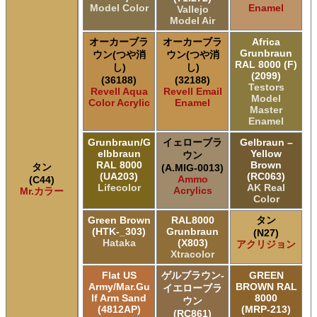
Model Color
Enamel
Vallejo
Model Air
オーカーブラ
オーカーブラ
Africa
Grunbraun
ウン(つや消
ウン(つや消
RAL 8000 (F)
し)
し)
(2099)
(36188)
(32188)
Testors
Revell Aqua
Revell Email
Model
Color Acrylic
Enamel
Master
Enamel
Grunbraun/G
イェローブラ
Gelbraun –
elbbraun
Yellow
ウン
RAL 8000
Brown
タン
(A.MIG-0013)
(UA203)
(RC063)
Ammo
(C44)
Lifecolor
AK Real
Acrylics
Mr.カラー
Color
Green Brown
RAL8000
タン
(HTK-_303)
Grunbraun
(N27)
Hataka
(X803)
アクリジョン
Xtracolor
Flat US
ゲルブラウン-
GREEN
Army/Mar.Gu
BROWN RAL
イエローブラ
lf Arm Sand
8000
ウン
(4812AP)
(MRP-213)
(RC861)