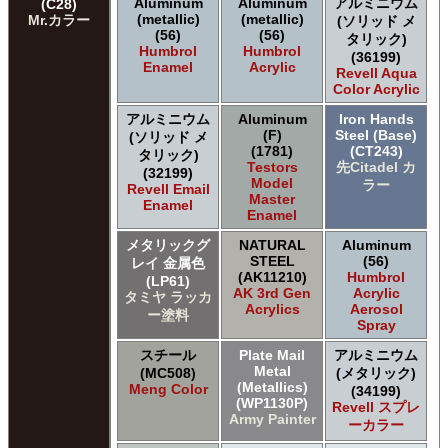
Aluminum
Aluminum
アルミニウム
(C28)
(metallic)
(metallic)
Mr.カラー
(ソリッド メ
(56)
(56)
タリック)
Humbrol
Humbrol
(36199)
Enamel
Acrylic
Revell Aqua
Color Acrylic
アルミニウム
Aluminum
Iron Hands
(F)
Steel (Base)
(ソリッド メ
(1781)
(CT243)
タリック)
Testors
先Citadel カ
(32199)
Model
ラー
Revell Email
Master
Enamel
Enamel
メタリックグ
NATURAL
Aluminum
STEEL
(56)
レイ 金属色
(AK11210)
Humbrol
(LP61)
AK 3rd Gen
Acrylic
タミヤ ラッカ
Acrylics
Aerosol
ー塗料
Spray
スチール
Plate Mail
アルミニウム
Metal
(MC508)
(メタリック)
(Metallics)
Meng Color
(34199)
(WP1130P)
Revell スプレ
Army Painter
ーカラー