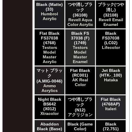
Black (Matte)
つや消しブラ
ブラック(つや
(33)
ック
消し)
Humbrol
(36108)
(32108)
Acrylic
Revell Aqua
Revell Email
Color Acrylic
Enamel
Flat Black
Black FS
Black
FS37038
37038 (F)
FS37038
(4768)
(1749)
(LC02)
Testors
Testors
Lifecolor
Model
Model
Master
Master
Acrylic
Enamel
マット ブラッ
Flat Black
Jet Black
(RC001)
(HTK-_100)
ク
AK Real
Hataka
(A.MIG-0046)
Color
Ammo
Acrylics
Night Black
つや消しブラ
Flat Black
BS642
(4768AP)
ック
(X012)
Italeri
(N12)
Xtracolor
アクリジョン
Abaddon
Black (Game
Black
Black (Base)
Color)
(72.751)