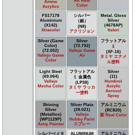
AK Real
Ammo
Color
Acrylics
FS17178
シルバー
Metal. Gloss
Aluminium
Silver
（銀）
(X142)
(4678AP)
(N8)
Xtracolor
Italeri
アクリジョン
Silver (Game
Silver
フラットアル
Color)
(72.752)
ミ
(72.052)
Vallejo Game
(XF-16)
Vallejo Game
Air
タミヤ エナメ
Color
ル塗料
Light Steel
フラットアル
Silver
(69.064)
(11)
ミ 金属色
Vallejo
Humbrol
(LP38)
Mecha Color
Acrylic
タミヤ ラッカ
Aerosol
ー塗料
Spray
Shining
Silver Plata
アルミニウム
Silver
(28.021)
(RC820)
(Metallics)
Vallejo
新 Real Color
(WP1129P)
Hobby Paint
Army Painter
スプレー
シルバー(メタ
ALUMINUM
アルミニウム