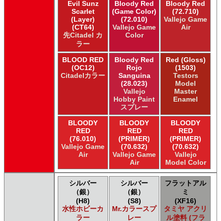
ＧＳＩクレオス Mr.トップコート
Evil Sunz
Bloody Red
Bloody Red
Scarlet
(Game Color)
(72.710)
ＧＳＩクレオス Mr.メタリックカラーGX
(Layer)
(72.010)
Vallejo Game
ＧＳＩクレオス Mr.メタルカラー
(CT64)
Vallejo Game
Air
ＧＳＩクレオス アクリジョン
先Citadel カ
Color
ＧＳＩクレオス ガンダムカラー
ラー
ＧＳＩクレオス ガンダムカラー
BLOOD RED
Bloody Red
Red (Gloss)
ＧＳＩクレオス ガンダムカラースプレー
(OC12)
Rojo
(1503)
ＧＳＩクレオス ガンダムカラースプレー
Citadelカラー
Sanguina
Testors
(28.023)
Model
ＧＳＩクレオス ガンダムマーカー
Vallejo
Master
ＧＳＩクレオス 水性ホビーカラー
Hobby Paint
Enamel
スプレー
BLOODY
BLOODY
BLOODY
RED
RED
RED
(76.010)
(PRIMER)
(PRIMER)
Vallejo Game
(70.632)
(70.632)
Air
Vallejo Game
Vallejo
Air
Model Color
シルバー
シルバー
フラットアル
（銀）
（銀）
ミ
(H8)
(S8)
(XF16)
水性ホビーカ
Mr.カラースプ
タミヤ アクリ
ラー
レー
ル塗料 (フラ