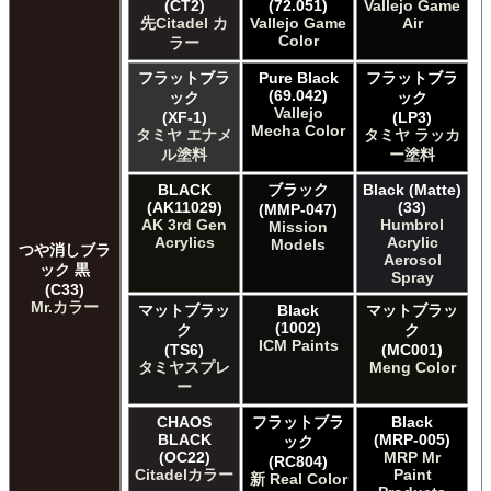
(CT2)
(72.051)
Vallejo Game
先Citadel カ
Vallejo Game
Air
Color
ラー
フラットブラ
Pure Black
フラットブラ
(69.042)
ック
ック
Vallejo
(XF-1)
(LP3)
Mecha Color
タミヤ エナメ
タミヤ ラッカ
ル塗料
ー塗料
BLACK
ブラック
Black (Matte)
(AK11029)
(33)
(MMP-047)
AK 3rd Gen
Humbrol
Mission
Acrylics
Acrylic
Models
つや消しブラ
Aerosol
ック 黒
Spray
(C33)
Mr.カラー
マットブラッ
Black
マットブラッ
(1002)
ク
ク
ICM Paints
(TS6)
(MC001)
タミヤスプレ
Meng Color
ー
CHAOS
フラットブラ
Black
BLACK
(MRP-005)
ック
(OC22)
MRP Mr
(RC804)
Citadelカラー
Paint
新 Real Color