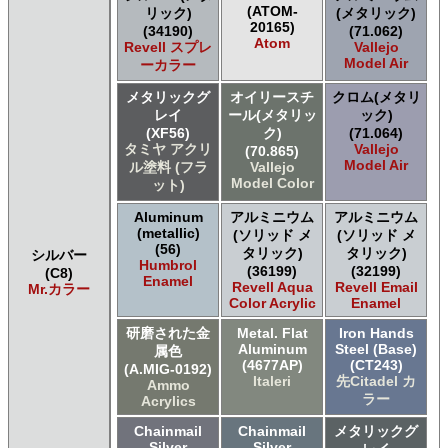
(ATOM-
リック)
(メタリック)
20165)
(34190)
(71.062)
Atom
Revell スプレ
Vallejo
Model Air
ーカラー
メタリックグ
オイリースチ
クロム(メタリ
レイ
ール(メタリッ
ック)
(XF56)
ク)
(71.064)
タミヤ アクリ
Vallejo
(70.865)
Model Air
ル塗料 (フラ
Vallejo
Model Color
ット)
Aluminum
アルミニウム
アルミニウム
(metallic)
(ソリッド メ
(ソリッド メ
(56)
タリック)
タリック)
シルバー
Humbrol
(36199)
(32199)
(C8)
Enamel
Revell Aqua
Revell Email
Mr.カラー
Color Acrylic
Enamel
研磨された金
Metal. Flat
Iron Hands
Aluminum
Steel (Base)
属色
(4677AP)
(CT243)
(A.MIG-0192)
Italeri
先Citadel カ
Ammo
ラー
Acrylics
Chainmail
Chainmail
メタリックグ
Silver
Silver